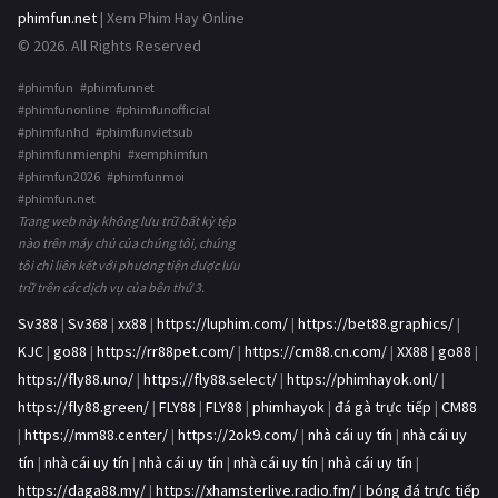
phimfun.net
| Xem Phim Hay Online
© 2026. All Rights Reserved
#phimfun #phimfunnet
#phimfunonline #phimfunofficial
#phimfunhd #phimfunvietsub
#phimfunmienphi #xemphimfun
#phimfun2026 #phimfunmoi
#phimfun.net
Trang web này không lưu trữ bất kỳ tệp
nào trên máy chủ của chúng tôi, chúng
tôi chỉ liên kết với phương tiện được lưu
trữ trên các dịch vụ của bên thứ 3.
Sv388
|
Sv368
|
xx88
|
https://luphim.com/
|
https://bet88.graphics/
|
KJC
|
go88
|
https://rr88pet.com/
|
https://cm88.cn.com/
|
XX88
|
go88
|
https://fly88.uno/
|
https://fly88.select/
|
https://phimhayok.onl/
|
https://fly88.green/
|
FLY88
|
FLY88
|
phimhayok
|
đá gà trực tiếp
|
CM88
|
https://mm88.center/
|
https://2ok9.com/
|
nhà cái uy tín
|
nhà cái uy
tín
|
nhà cái uy tín
|
nhà cái uy tín
|
nhà cái uy tín
|
nhà cái uy tín
|
https://daga88.my/
|
https://xhamsterlive.radio.fm/
|
bóng đá trực tiếp