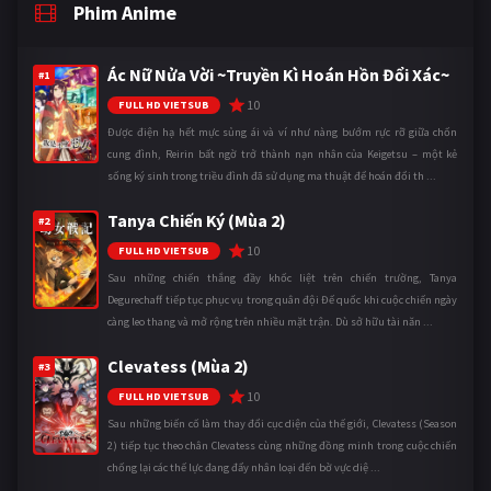
Phim Anime
Ác Nữ Nửa Vời ~Truyền Kì Hoán Hồn Đổi Xác~
#1
10
FULL HD VIETSUB
Được điện hạ hết mực sủng ái và ví như nàng bướm rực rỡ giữa chốn
cung đình, Reirin bất ngờ trở thành nạn nhân của Keigetsu – một kẻ
sống ký sinh trong triều đình đã sử dụng ma thuật để hoán đổi th ...
Tanya Chiến Ký (Mùa 2)
#2
10
FULL HD VIETSUB
Sau những chiến thắng đầy khốc liệt trên chiến trường, Tanya
Degurechaff tiếp tục phục vụ trong quân đội Đế quốc khi cuộc chiến ngày
càng leo thang và mở rộng trên nhiều mặt trận. Dù sở hữu tài năn ...
Clevatess (Mùa 2)
#3
10
FULL HD VIETSUB
Sau những biến cố làm thay đổi cục diện của thế giới, Clevatess (Season
2) tiếp tục theo chân Clevatess cùng những đồng minh trong cuộc chiến
chống lại các thế lực đang đẩy nhân loại đến bờ vực diệ ...