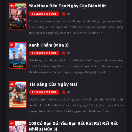
Yêu Nhau Đến Tận Ngày Cậu Biến Mất
#4
10
FULL HD VIETSUB
Ẩn sau bức màn của một học viện bí mật là nơi những cô gái mồ côi được
nuôi dưỡng và huấn luyện để trở thành những cỗ máy chiến đấu. Trong
thế giới khắc nghiệt ấy, cái chết được xem là điều hiển nh ...
Xanh Thẳm (Mùa 3)
#5
10
FULL HD VIETSUB
Sau hàng loạt chuyến phiêu lưu điên rồ và những kỷ niệm khó quên,
Grand Blue Dreaming (Season 3) tiếp tục theo chân Iori Kitahara cùng các
thành viên câu lạc bộ lặn trong những ngày tháng đại học đ ...
Tia Sáng Của Ngày Mai
#6
10
FULL HD VIETSUB
Lấy bối cảnh một Kyoto giả tưởng của thế kỷ 20, bộ phim kể về hai anh
em Seiroku và Kihachi Sakamoto, những người ôm ấp khát vọng đưa Kỷ
nguyên Điện đến với đất nước thông qua cuốn Danh mục Điện th ...
100 Cô Bạn Gái Yêu Bạn Rất Rất Rất Rất Rất
#7
Nhiều (Mùa 3)