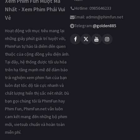
Xem Phim Fun Mượt Mà
Hotline: 0985646233
Nhất - Xem Phim Phải Vui
Vẻ
Email:
admin@phimfun.net
Telegram:
@golden885
Hoạt động với mục tiêu mang lại
những giây phút giải trí tuyệt vời,
PhimFun tự hào là điểm đến quen
thuộc của cộng đồng yêu điện ảnh.
Tại đây, hệ thống được tối ưu hóa
trên hạ tầng mạnh mẽ để đảm bảo
trải nghiệm xem phim fun của bạn
luôn đạt tốc độ tải cực nhanh và
chất lượng hiển thị sắc nét nhất. Dù
bạn gọi chúng tôi là PhimFun hay
Phim Fun, PhimFun.net vẫn luôn
cam kết mang đến những bộ phim
mới, vietsub chuẩn và hoàn toàn
miễn phí.