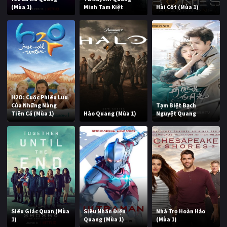
(Mùa 1)
Minh Tam Kiệt
Hài Cốt (Mùa 1)
H2O: Cuộc Phiêu Lưu
Của Những Nàng
Tạm Biệt Bạch
Tiên Cá (Mùa 1)
Hào Quang (Mùa 1)
Nguyệt Quang
Siêu Giác Quan (Mùa
Siêu Nhân Điện
Nhà Trọ Hoàn Hảo
1)
Quang (Mùa 1)
(Mùa 1)