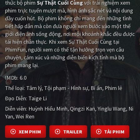
thức bộ phim
Sự Thật Cuối Cùng
với trải nghiệm xem
phim trực tuyến mượt mà, hình ảnh sắc nét và nội dung
Giật gân
Gia đình
đầy cuốn hút. Bộ phim không chỉ mang đến những tình
Bí ẩn
Lịch sử
tiết hấp dẫn mà còn đưa người xem bước vào một thế
giới điện ảnh sống động, nơi mỗi khoảnh khắc đều được
Viễn Tây
Tiểu sử
tái hiện chân thực. Khi xem Sự Thật Cuối Cùng tại
GameShow
DramaTV
PhimFun, người xem có thể tận hưởng trọn vẹn câu
chuyện, cảm xúc và những diễn biến kịch tính mà bộ
QUỐC GIA
phim mang lại.
IMDb:
6.0
Âu - Mỹ
Trung Quốc - Hồng Kông
Thể loại:
Tâm lý
Tội phạm - Hình sự
Bí ẩn
Phim lẻ
Hàn Quốc
Nhật Bản
Đạo Diễn:
Taige Li
Ấn Độ
Việt Nam
Diễn viên:
Huỳnh Hiểu Minh
Qingzi Kan
Yinglu Wang
Ni
Yan
Tổng hợp
Wei Ren
XEM PHIM
TRAILER
TẢI PHIM
CẬP NHẬT