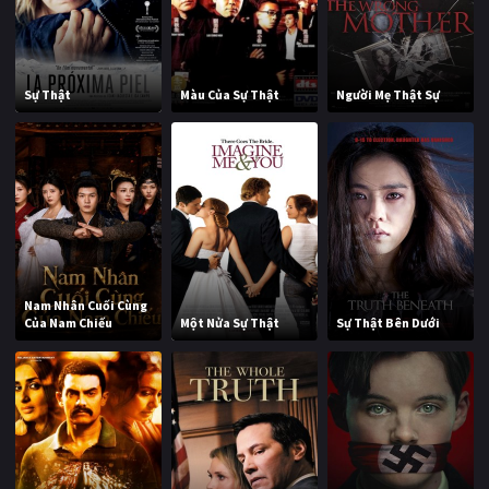
Sự Thật
Màu Của Sự Thật
Người Mẹ Thật Sự
Nam Nhân Cuối Cùng
Của Nam Chiếu
Một Nửa Sự Thật
Sự Thật Bên Dưới