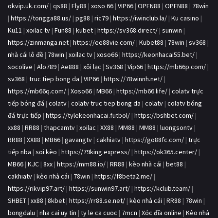
okvip.uk.com/
|
qs88
|
Fly88
|
xoso 66
|
VIP66
|
OPEN88
|
OPEN88
|
78win
|
https://tongga88.us/
|
pg88
|
ric79
|
https://iwinclub.la/
|
Ku casino
|
Ku11
|
xoilac tv
|
Fun88
|
kubet
|
https://sv368.direct/
|
sunwin
|
https://zinmanga.net
|
https://ee88vie.com/
|
Kubet88
|
78win
|
sv368
|
nhà cái lô đề
|
78win
|
xoilac tv
|
xoso66
|
https://keonhacai55.bet/
|
socolive
|
Alo789
|
Ae888
|
xôi lạc
|
Sv368
|
Vip66
|
https://mb66p.com/
|
sv368
|
truc tiep bong da
|
VIP66
|
https://78winnh.net/
|
https://mb66q.com/
|
Xoso66
|
MB66
|
https://mb66.life/
|
colatv trực
tiếp bóng đá
|
colatv
|
colatv truc tiep bong da
|
colatv
|
colatv bóng
đá trực tiếp
|
https://tylekeonhacai.futbol/
|
https://bshbet.com/
|
xx88
|
RR88
|
thapcamtv
|
xoilac
|
XX88
|
MM88
|
MM88
|
luongsontv
|
RR88
|
XX88
|
MB66
|
gavangtv
|
cakhiatv
|
https://go88fc.com/
|
trực
tiếp nba
|
soi kèo
|
https://79king.express/
|
https://ok365.center/
|
MB66
|
KJC
|
8xx
|
https://mm88.io/
|
RR88
|
kèo nhà cái
|
bet88
|
cakhiatv
|
kèo nhà cái
|
78win
|
https://f8beta2.me/
|
https://rikvip97.art/
|
https://sunwin97.art/
|
https://kclub.team/
|
SHBET
|
xx88
|
8kbet
|
https://rr88.se.net/
|
kèo nhà cái
|
RR88
|
78win
|
bongdalu
|
nha cai uy tin
|
ty le ca cuoc
|
7mcn
|
Xóc đĩa online
|
Kèo nhà