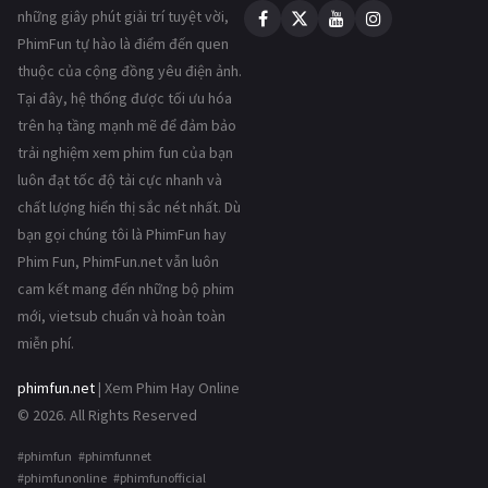
những giây phút giải trí tuyệt vời,
PhimFun tự hào là điểm đến quen
thuộc của cộng đồng yêu điện ảnh.
Tại đây, hệ thống được tối ưu hóa
trên hạ tầng mạnh mẽ để đảm bảo
trải nghiệm xem phim fun của bạn
luôn đạt tốc độ tải cực nhanh và
chất lượng hiển thị sắc nét nhất. Dù
bạn gọi chúng tôi là PhimFun hay
Phim Fun, PhimFun.net vẫn luôn
cam kết mang đến những bộ phim
mới, vietsub chuẩn và hoàn toàn
miễn phí.
phimfun.net
| Xem Phim Hay Online
© 2026. All Rights Reserved
#phimfun #phimfunnet
#phimfunonline #phimfunofficial