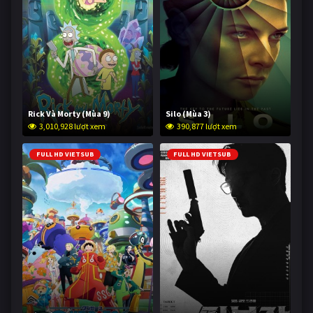
Rick Và Morty (Mùa 9)
Silo (Mùa 3)
3,010,928 lượt xem
390,877 lượt xem
FULL HD VIETSUB
FULL HD VIETSUB