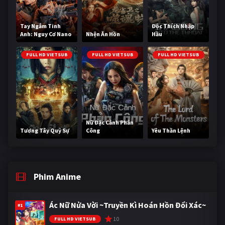
Tay Ngắm Tinh
Độc Thích Nhập
Anh: Nguy Cơ Nano
Nhện Ăn Hồn
Hầu
FULL HD VIETSUB
FULL HD VIETSUB
FULL HD VIETSUB
Nữ Đặc Cảnh Phản
Tương Tây Quỷ Sự
Công
Yêu Thần Lệnh
Phim Anime
Ác Nữ Nửa Vời ~Truyền Kì Hoán Hồn Đổi Xác~
#1
10
FULL HD VIETSUB