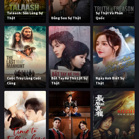
Talaash: Săn Lùng Sự
Sự Thật Và Phản
Thật
Đằng Sau Sự Thật
Quốc
Cuộc Truy Lùng Cuối
Bắt Tay Kẻ Thù Lật Sự
Ngày Anh Biết Sự
Cùng
Thật
Thật