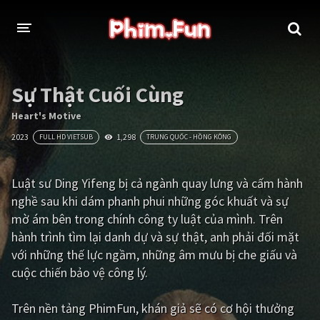
THỂ LOẠI
Sự Thật Cuối Cùng
Thần thoại - Cổ trang
Hành động
Heart's Motive
2023
1,298
FULL HD VIETSUB
TRUNG QUỐC - HỒNG KÔNG
Tâm lý
Chiến tranh
Võ thuật - Kiếm hiệp
Nhạc kịch
Luật sư Ding Yifeng bị cả ngành quay lưng và cấm hành
nghề sau khi dám phanh phui những góc khuất và sự
Kinh dị
Tội phạm - Hình sự
mờ ám bên trong chính công ty luật của mình. Trên
Phiêu lưu
Hài hước
hành trình tìm lại danh dự và sự thật, anh phải đối mặt
với những thế lực ngầm, những âm mưu bị che giấu và
Viễn tưởng
Khoa học - Tài liệu
cuộc chiến bảo vệ công lý.
Hoạt hình
Thể thao
Trên nền tảng
PhimFun
, khán giả sẽ có cơ hội thưởng
Tình cảm - Lãng mạn
Kỳ ảo