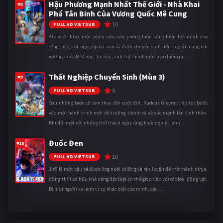
Hậu Phương Mạnh Nhất Thế Giới - Nhà Khai
#8
Phá Tân Binh Của Vương Quốc Mê Cung
10
FULL HD VIETSUB
Atobe Arihito, một nhân viên văn phòng luôn cống hiến hết mình cho
công việc, bất ngờ gặp tai nạn và được chuyển sinh đến dị giới mang tên
Vương quốc Mê Cung. Tại đây, anh trở thành một mạo hiểm gi ...
Thất Nghiệp Chuyển Sinh (Mùa 3)
#9
5
FULL HD VIETSUB
Sau những biến cố làm thay đổi cuộc đời, Rudeus Greyrat tiếp tục bước
vào một hành trình mới để trưởng thành cả về sức mạnh lẫn tinh thần.
Khi đối mặt với những thử thách ngày càng khắc nghiệt, anh ...
Đuốc Đen
#10
10
FULL HD VIETSUB
Jirô là một cậu bé được ông nuôi dưỡng và rèn luyện để trở thành ninja,
đồng thời sở hữu khả năng đặc biệt có thể giao tiếp với các loài động vật.
Bị mọi người xa lánh vì sự khác biệt của mình, cậu ...