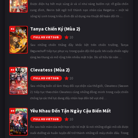
Được điện hạ hết mực sủng ái và ví như nàng bướm rực rỡ giữa chốn
cung đình, Reirin bất ngờ trở thành nạn nhân của Keigetsu – một kẻ
sống ký sinh trong triều đình đã sử dụng ma thuật để hoán đổi th ...
Tanya Chiến Ký (Mùa 2)
#2
10
FULL HD VIETSUB
Sau những chiến thắng đầy khốc liệt trên chiến trường, Tanya
Degurechaff tiếp tục phục vụ trong quân đội Đế quốc khi cuộc chiến ngày
càng leo thang và mở rộng trên nhiều mặt trận. Dù sở hữu tài năn ...
Clevatess (Mùa 2)
#3
10
FULL HD VIETSUB
Sau những biến cố làm thay đổi cục diện của thế giới, Clevatess (Season
2) tiếp tục theo chân Clevatess cùng những đồng minh trong cuộc chiến
chống lại các thế lực đang đẩy nhân loại đến bờ vực diệ ...
Yêu Nhau Đến Tận Ngày Cậu Biến Mất
#4
10
FULL HD VIETSUB
Ẩn sau bức màn của một học viện bí mật là nơi những cô gái mồ côi được
nuôi dưỡng và huấn luyện để trở thành những cỗ máy chiến đấu. Trong