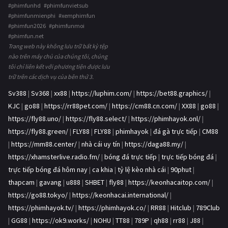
#phimfunhd #phimfunvietsub
#phimfunmienphi #xemphimfun
#phimfun2026 #phimfunmoi
#phimfun.net
Trang web này không lưu trữ bất kỳ tệp
nào trên máy chủ của chúng tôi, chúng
tôi chỉ liên kết với phương tiện được lưu
trữ trên các dịch vụ của bên thứ 3.
Sv388
|
Sv368
|
xx88
|
https://luphim.com/
|
https://bet88.graphics/
|
KJC
|
go88
|
https://rr88pet.com/
|
https://cm88.cn.com/
|
XX88
|
go88
|
https://fly88.uno/
|
https://fly88.select/
|
https://phimhayok.onl/
|
https://fly88.green/
|
FLY88
|
FLY88
|
phimhayok
|
đá gà trực tiếp
|
CM88
|
https://mm88.center/
|
nhà cái uy tín
|
https://daga88.my/
|
https://xhamsterlive.radio.fm/
|
bóng đá trực tiếp
|
trực tiếp bóng đá
|
trực tiếp bóng đá hôm nay
|
ca khia
|
tỷ lệ kèo nhà cái
|
90phut
|
thapcam
|
gavang
|
u888
|
SHBET
|
fly88
|
https://keonhacaitop.com/
|
https://go88.tokyo/
|
https://keonhacai.international/
|
https://phimhayok.tv/
|
https://phimhayok.co/
|
RR88
|
Hitclub
|
789Club
|
GG88
|
https://ok9.works/
|
NOHU
|
TT88
|
789P
|
qh88
|
rr88
|
J88
|