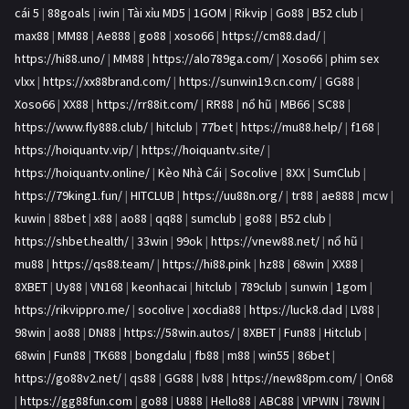
cái 5
|
88goals
|
iwin
|
Tài xỉu MD5
|
1GOM
|
Rikvip
|
Go88
|
B52 club
|
max88
|
MM88
|
Ae888
|
go88
|
xoso66
|
https://cm88.dad/
|
https://hi88.uno/
|
MM88
|
https://alo789ga.com/
|
Xoso66
|
phim sex
vlxx
|
https://xx88brand.com/
|
https://sunwin19.cn.com/
|
GG88
|
Xoso66
|
XX88
|
https://rr88it.com/
|
RR88
|
nổ hũ
|
MB66
|
SC88
|
https://www.fly888.club/
|
hitclub
|
77bet
|
https://mu88.help/
|
f168
|
https://hoiquantv.vip/
|
https://hoiquantv.site/
|
https://hoiquantv.online/
|
Kèo Nhà Cái
|
Socolive
|
8XX
|
SumClub
|
https://79king1.fun/
|
HITCLUB
|
https://uu88n.org/
|
tr88
|
ae888
|
mcw
|
kuwin
|
88bet
|
x88
|
ao88
|
qq88
|
sumclub
|
go88
|
B52 club
|
https://shbet.health/
|
33win
|
99ok
|
https://vnew88.net/
|
nổ hũ
|
mu88
|
https://qs88.team/
|
https://hi88.pink
|
hz88
|
68win
|
XX88
|
8XBET
|
Uy88
|
VN168
|
keonhacai
|
hitclub
|
789club
|
sunwin
|
1gom
|
https://rikvippro.me/
|
socolive
|
xocdia88
|
https://luck8.dad
|
LV88
|
98win
|
ao88
|
DN88
|
https://58win.autos/
|
8XBET
|
Fun88
|
Hitclub
|
68win
|
Fun88
|
TK688
|
bongdalu
|
fb88
|
m88
|
win55
|
86bet
|
https://go88v2.net/
|
qs88
|
GG88
|
lv88
|
https://new88pm.com/
|
On68
|
https://gg88fun.com
|
go88
|
U888
|
Hello88
|
ABC88
|
VIPWIN
|
78WIN
|