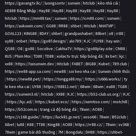
https://gavangtv.llc/
|
luongsontv
|
sunwin
|
hitclub
|
kèo nhà cái
|
AE888 Đăng Nhập
|
Hay88
|
Hay88
|
Hay88
|
Hay88
|
Hay88
|
Hay88
|
hitclub
|
https://mm88.tax/
|
sunwin
|
https://icm88.com/
|
sunwin
|
https://aukuwin.com/
|
GG88
|
RR88
|
shbet
|
Hitclub
|
NHATVIP
|
GOAL123
|
KING88
|
8DAY
|
shbet
|
grandpashabet
|
86bet
|
o8
|
rr88
|
uy88
|
onbet
|
https://go8f.design/
|
alo789
|
KJC
|
FLY88
|
hay.win
|
QS88
|
O8
|
go88
|
Socolive
|
CakhiaTV
|
https://go88play.site
|
CM88
|
8US
|
Phim Moi
|
TD88
|
TD88
|
xoilactv trực tiếp bóng đá
|
8x bet
|
kjc
|
xx88
|
https://taisunwin.dev
|
Hitclub
|
FABET
|
BIG88
|
Kubet
|
789 club
|
https://ee88-app.sa.com/
|
new88
|
soi keo nha cai
|
Sunwin chính thức
|
https://new88.pet/
|
https://tongga88.my/
|
https://s666.works/
|
ty
le keo nha cai
|
UY88
|
https://tt8811.net/
|
68win
|
68win
|
ea88
|
TG88
|
https://sunwin3.nl/
|
hitclub
|
XX88
|
KJC
|
https://b52-club.us.org/
|
KJC
|
https://kjc.ad/
|
https://kubet.eco/
|
https://xemtiso.com/
|
motchill
|
https://b52com.io
|
trang cá độ bóng đá
|
78win
|
AO88
|
https://c168.guide/
|
https://luck81.jp.net/
|
xoso66
|
78win
|
B52club
|
Xibet
|
lu88
|
K88
|
TT88
|
King88
|
AO88
|
https://rr88.cz/
|
78win
|
sv368
|
78win
|
game bài đổi thưởng
|
7M
|
Bongdalu
|
DH88
|
https://shbet-