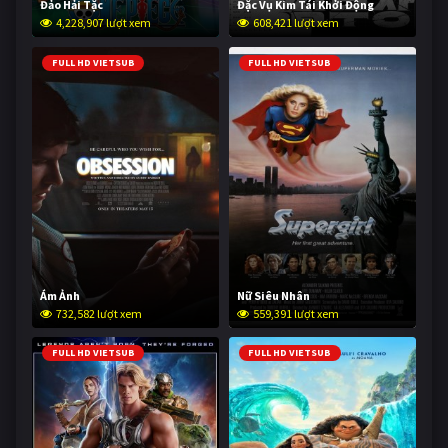
Đảo Hải Tặc
Đặc Vụ Kim Tái Khởi Động
4,228,907 lượt xem
608,421 lượt xem
FULL HD VIETSUB
FULL HD VIETSUB
Ám Ảnh
Nữ Siêu Nhân
732,582 lượt xem
559,391 lượt xem
FULL HD VIETSUB
FULL HD VIETSUB