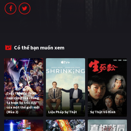
PHIM MỚI
PHIM BỘ
PHIM LẺ
PHIM CHIẾU RẠP
Có thể bạn muốn xem
TUYỂN TẬP PHIM
BLOG
Cuộc thập tự chinh
cuối cùng của chúng
ta hoặc Sự trỗi dậy
của một thế giới mới
(Mùa 2)
Liệu Pháp Sự Thật
Sự Thật Vô Hình