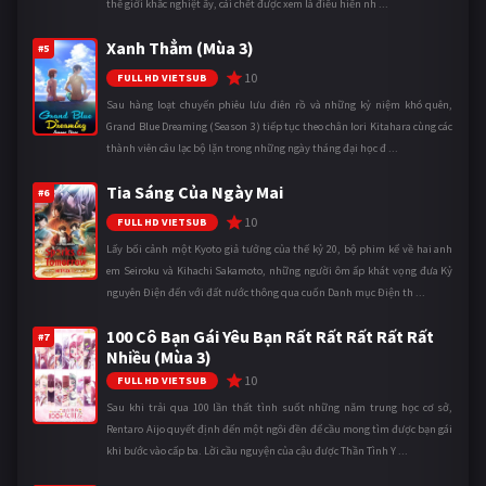
thế giới khắc nghiệt ấy, cái chết được xem là điều hiển nh ...
Xanh Thẳm (Mùa 3)
#5
10
FULL HD VIETSUB
Sau hàng loạt chuyến phiêu lưu điên rồ và những kỷ niệm khó quên,
Grand Blue Dreaming (Season 3) tiếp tục theo chân Iori Kitahara cùng các
thành viên câu lạc bộ lặn trong những ngày tháng đại học đ ...
Tia Sáng Của Ngày Mai
#6
10
FULL HD VIETSUB
Lấy bối cảnh một Kyoto giả tưởng của thế kỷ 20, bộ phim kể về hai anh
em Seiroku và Kihachi Sakamoto, những người ôm ấp khát vọng đưa Kỷ
nguyên Điện đến với đất nước thông qua cuốn Danh mục Điện th ...
100 Cô Bạn Gái Yêu Bạn Rất Rất Rất Rất Rất
#7
Nhiều (Mùa 3)
10
FULL HD VIETSUB
Sau khi trải qua 100 lần thất tình suốt những năm trung học cơ sở,
Rentaro Aijo quyết định đến một ngôi đền để cầu mong tìm được bạn gái
khi bước vào cấp ba. Lời cầu nguyện của cậu được Thần Tình Y ...