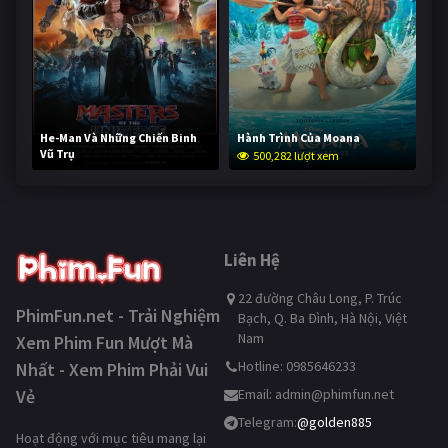
He-Man Và Những Chiến Binh
Hành Trình Của Moana
Vũ Trụ
500,282 lượt xem
249,848 lượt xem
Liên Hệ
22 đường Châu Long, P. Trúc
PhimFun.net - Trải Nghiệm
Bạch, Q. Ba Đình, Hà Nội, Việt
Nam
Xem Phim Fun Mượt Mà
Hotline: 0985646233
Nhất - Xem Phim Phải Vui
Vẻ
Email:
admin@phimfun.net
Telegram:
@golden885
Hoạt động với mục tiêu mang lại