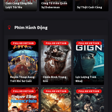
Cuối Cùng Cũng Đến
Công Tố Viên Quân
Lượt Tôi Yêu
Sự Doberman
Sự Thật Cuối Cùng
Phim Hành Động
FULL HD VIETSUB
FULL HD VIETSUB
FULL HD VIETSUB
Huyền Thoại Aang:
Chiến Binh Trong
Lực Lượng Tinh
Tiết Khí Sư Cuối
Gió
Nhuệ
Cùng
FULL HD VIETSUB
FULL HD VIETSUB
FULL HD VIETSUB