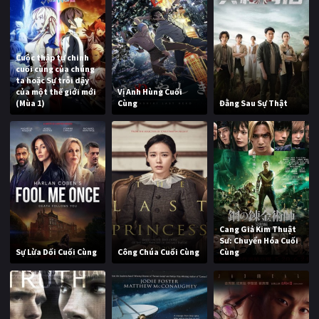
Cuộc thập tự chinh
cuối cùng của chúng
ta hoặc Sự trỗi dậy
của một thế giới mới
Vị Anh Hùng Cuối
(Mùa 1)
Cùng
Đằng Sau Sự Thật
Cang Giả Kim Thuật
Sư: Chuyển Hóa Cuối
Sự Lừa Dối Cuối Cùng
Công Chúa Cuối Cùng
Cùng