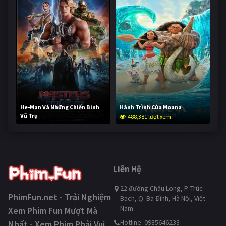
He-Man Và Những Chiến Binh
Hành Trình Của Moana
Vũ Trụ
488,381 lượt xem
236,922 lượt xem
Liên Hệ
22 đường Châu Long, P. Trúc
PhimFun.net - Trải Nghiệm
Bạch, Q. Ba Đình, Hà Nội, Việt
Nam
Xem Phim Fun Mượt Mà
Hotline: 0985646233
Nhất - Xem Phim Phải Vui