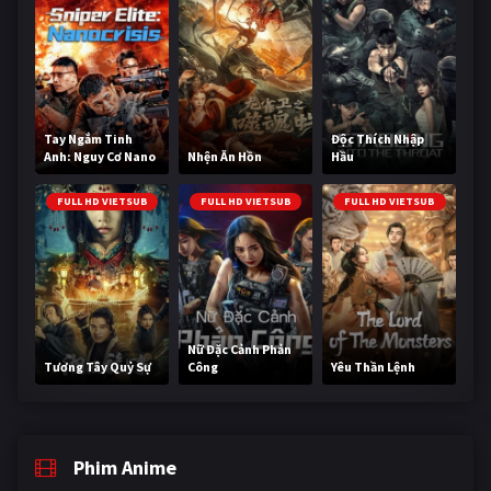
Tay Ngắm Tinh
Độc Thích Nhập
Anh: Nguy Cơ Nano
Nhện Ăn Hồn
Hầu
FULL HD VIETSUB
FULL HD VIETSUB
FULL HD VIETSUB
Nữ Đặc Cảnh Phản
Tương Tây Quỷ Sự
Công
Yêu Thần Lệnh
Phim Anime