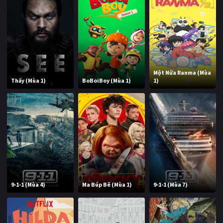
Một Nửa Ranma (Mùa
Thấy (Mùa 1)
BoBoiBoy (Mùa 1)
1)
9-1-1 (Mùa 4)
Ma Búp Bê (Mùa 1)
9-1-1 (Mùa 7)