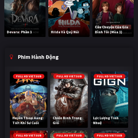
Câu Chuyện Của Gia
Devara: Phần 1
Hilda Và Quỷ Núi
Đình Tôi (Mùa 1)
Phim Hành Động
FULL HD VIETSUB
FULL HD VIETSUB
FULL HD VIETSUB
Huyền Thoại Aang:
Chiến Binh Trong
Lực Lượng Tinh
Tiết Khí Sư Cuối
Gió
Nhuệ
Cùng
FULL HD VIETSUB
FULL HD VIETSUB
FULL HD VIETSUB