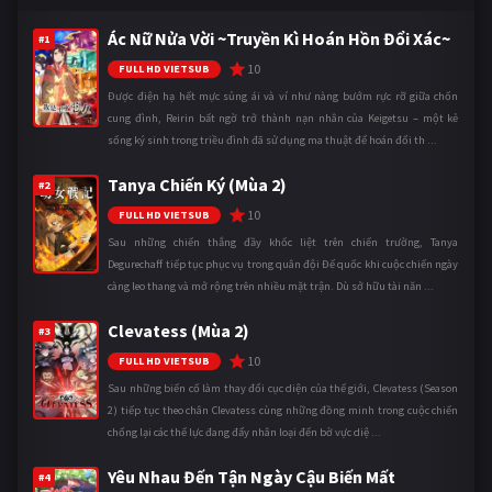
Ác Nữ Nửa Vời ~Truyền Kì Hoán Hồn Đổi Xác~
#1
10
FULL HD VIETSUB
Được điện hạ hết mực sủng ái và ví như nàng bướm rực rỡ giữa chốn
cung đình, Reirin bất ngờ trở thành nạn nhân của Keigetsu – một kẻ
sống ký sinh trong triều đình đã sử dụng ma thuật để hoán đổi th ...
Tanya Chiến Ký (Mùa 2)
#2
10
FULL HD VIETSUB
Sau những chiến thắng đầy khốc liệt trên chiến trường, Tanya
Degurechaff tiếp tục phục vụ trong quân đội Đế quốc khi cuộc chiến ngày
càng leo thang và mở rộng trên nhiều mặt trận. Dù sở hữu tài năn ...
Clevatess (Mùa 2)
#3
10
FULL HD VIETSUB
Sau những biến cố làm thay đổi cục diện của thế giới, Clevatess (Season
2) tiếp tục theo chân Clevatess cùng những đồng minh trong cuộc chiến
chống lại các thế lực đang đẩy nhân loại đến bờ vực diệ ...
Yêu Nhau Đến Tận Ngày Cậu Biến Mất
#4