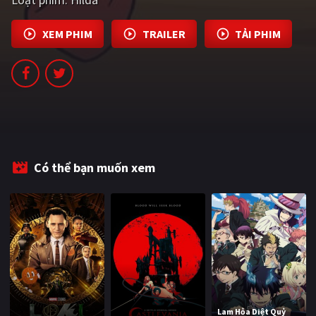
PHIM MỚI
XEM PHIM
TRAILER
TẢI PHIM
PHIM BỘ
PHIM LẺ
PHIM CHIẾU RẠP
TUYỂN TẬP PHIM
BLOG
Có thể bạn muốn xem
Lam Hỏa Diệt Quỷ