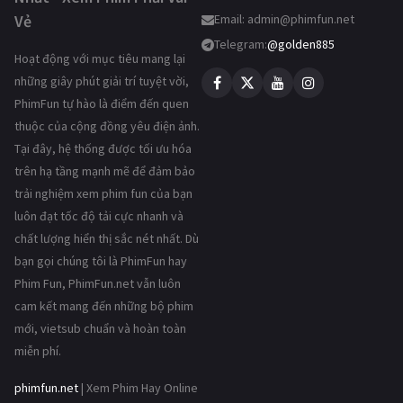
Vẻ
Email:
admin@phimfun.net
Telegram:
@golden885
Hoạt động với mục tiêu mang lại
những giây phút giải trí tuyệt vời,
PhimFun tự hào là điểm đến quen
thuộc của cộng đồng yêu điện ảnh.
Tại đây, hệ thống được tối ưu hóa
trên hạ tầng mạnh mẽ để đảm bảo
trải nghiệm xem phim fun của bạn
luôn đạt tốc độ tải cực nhanh và
chất lượng hiển thị sắc nét nhất. Dù
bạn gọi chúng tôi là PhimFun hay
Phim Fun, PhimFun.net vẫn luôn
cam kết mang đến những bộ phim
mới, vietsub chuẩn và hoàn toàn
miễn phí.
phimfun.net
| Xem Phim Hay Online