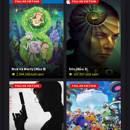
FULL HD VIETSUB
FULL HD VIETSUB
Rick Và Morty (Mùa 9)
Silo (Mùa 3)
2,994,566 lượt xem
357,057 lượt xem
FULL HD VIETSUB
FULL HD VIETSUB