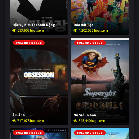
Đặc Vụ Kim Tái Khởi Động
Đảo Hải Tặc
593,902 lượt xem
4,202,535 lượt xem
FULL HD VIETSUB
FULL HD VIETSUB
Ám Ảnh
Nữ Siêu Nhân
717,075 lượt xem
545,440 lượt xem
FULL HD VIETSUB
FULL HD VIETSUB