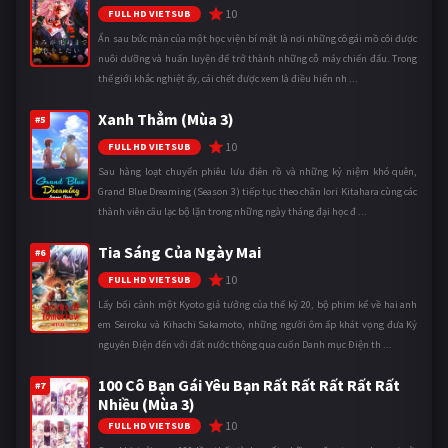
10
FULL HD VIETSUB
Ẩn sau bức màn của một học viện bí mật là nơi những cô gái mồ côi được
nuôi dưỡng và huấn luyện để trở thành những cỗ máy chiến đấu. Trong
thế giới khắc nghiệt ấy, cái chết được xem là điều hiển nh ...
Xanh Thẳm (Mùa 3)
#5
10
FULL HD VIETSUB
Sau hàng loạt chuyến phiêu lưu điên rồ và những kỷ niệm khó quên,
Grand Blue Dreaming (Season 3) tiếp tục theo chân Iori Kitahara cùng các
thành viên câu lạc bộ lặn trong những ngày tháng đại học đ ...
Tia Sáng Của Ngày Mai
#6
10
FULL HD VIETSUB
Lấy bối cảnh một Kyoto giả tưởng của thế kỷ 20, bộ phim kể về hai anh
em Seiroku và Kihachi Sakamoto, những người ôm ấp khát vọng đưa Kỷ
nguyên Điện đến với đất nước thông qua cuốn Danh mục Điện th ...
100 Cô Bạn Gái Yêu Bạn Rất Rất Rất Rất Rất
#7
Nhiều (Mùa 3)
10
FULL HD VIETSUB