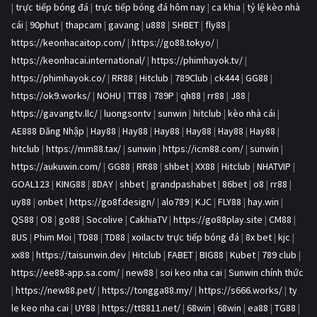
|
trực tiếp bóng đá
|
trực tiếp bóng đá hôm nay
|
ca khia
|
tỷ lệ kèo nhà
cái
|
90phut
|
thapcam
|
gavang
|
u888
|
SHBET
|
fly88
|
https://keonhacaitop.com/
|
https://go88.tokyo/
|
https://keonhacai.international/
|
https://phimhayok.tv/
|
https://phimhayok.co/
|
RR88
|
Hitclub
|
789Club
|
ck444
|
GG88
|
https://ok9.works/
|
NOHU
|
TT88
|
789P
|
qh88
|
rr88
|
J88
|
https://gavangtv.llc/
|
luongsontv
|
sunwin
|
hitclub
|
kèo nhà cái
|
AE888 Đăng Nhập
|
Hay88
|
Hay88
|
Hay88
|
Hay88
|
Hay88
|
Hay88
|
hitclub
|
https://mm88.tax/
|
sunwin
|
https://icm88.com/
|
sunwin
|
https://aukuwin.com/
|
GG88
|
RR88
|
shbet
|
XX88
|
Hitclub
|
NHATVIP
|
GOAL123
|
KING88
|
8DAY
|
shbet
|
grandpashabet
|
86bet
|
o8
|
rr88
|
uy88
|
onbet
|
https://go8f.design/
|
alo789
|
KJC
|
FLY88
|
hay.win
|
QS88
|
O8
|
go88
|
Socolive
|
CakhiaTV
|
https://go88play.site
|
CM88
|
8US
|
Phim Moi
|
TD88
|
TD88
|
xoilactv trực tiếp bóng đá
|
8x bet
|
kjc
|
xx88
|
https://taisunwin.dev
|
Hitclub
|
FABET
|
BIG88
|
Kubet
|
789 club
|
https://ee88-app.sa.com/
|
new88
|
soi keo nha cai
|
Sunwin chính thức
|
https://new88.pet/
|
https://tongga88.my/
|
https://s666.works/
|
ty
le keo nha cai
|
UY88
|
https://tt8811.net/
|
68win
|
68win
|
ea88
|
TG88
|