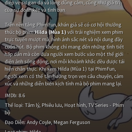
điệp về sự gan dạ và lòng dũng cảm, cũng như giá trị
của sự đoàn kết và tình bạn.
Giật gân
Gia đình
Bí ẩn
Lịch sử
Trên nền tảng
PhimFun
, khán giả sẽ có cơ hội thưởng
thức bộ phim
Hilda (Mùa 1)
với trải nghiệm xem phim
Viễn Tây
Tiểu sử
trực tuyến mượt mà, hình ảnh sắc nét và nội dung đầy
GameShow
DramaTV
cuốn hút. Bộ phim không chỉ mang đến những tình tiết
hấp dẫn mà còn đưa người xem bước vào một thế giới
QUỐC GIA
điện ảnh sống động, nơi mỗi khoảnh khắc đều được tái
hiện chân thực. Khi xem Hilda (Mùa 1) tại PhimFun,
Âu - Mỹ
Trung Quốc - Hồng Kông
người xem có thể tận hưởng trọn vẹn câu chuyện, cảm
xúc và những diễn biến kịch tính mà bộ phim mang lại.
Hàn Quốc
Nhật Bản
IMDb:
8.6
Ấn Độ
Việt Nam
Thể loại:
Tâm lý
Phiêu lưu
Hoạt hình
TV Series - Phim
Tổng hợp
bộ
Đạo Diễn:
Andy Coyle
Megan Ferguson
CẬP NHẬT
Loạt phim:
Hilda