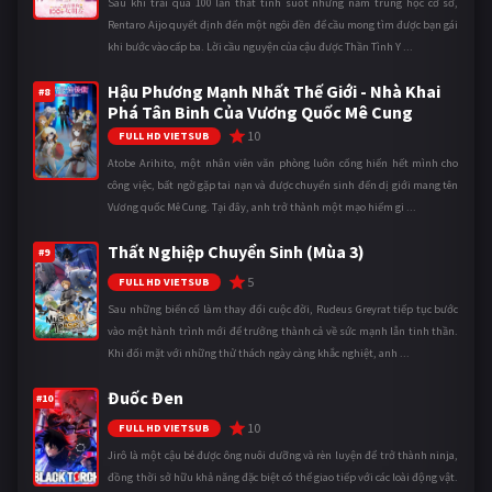
Sau khi trải qua 100 lần thất tình suốt những năm trung học cơ sở,
Rentaro Aijo quyết định đến một ngôi đền để cầu mong tìm được bạn gái
khi bước vào cấp ba. Lời cầu nguyện của cậu được Thần Tình Y ...
Hậu Phương Mạnh Nhất Thế Giới - Nhà Khai
#8
Phá Tân Binh Của Vương Quốc Mê Cung
10
FULL HD VIETSUB
Atobe Arihito, một nhân viên văn phòng luôn cống hiến hết mình cho
công việc, bất ngờ gặp tai nạn và được chuyển sinh đến dị giới mang tên
Vương quốc Mê Cung. Tại đây, anh trở thành một mạo hiểm gi ...
Thất Nghiệp Chuyển Sinh (Mùa 3)
#9
5
FULL HD VIETSUB
Sau những biến cố làm thay đổi cuộc đời, Rudeus Greyrat tiếp tục bước
vào một hành trình mới để trưởng thành cả về sức mạnh lẫn tinh thần.
Khi đối mặt với những thử thách ngày càng khắc nghiệt, anh ...
Đuốc Đen
#10
10
FULL HD VIETSUB
Jirô là một cậu bé được ông nuôi dưỡng và rèn luyện để trở thành ninja,
đồng thời sở hữu khả năng đặc biệt có thể giao tiếp với các loài động vật.