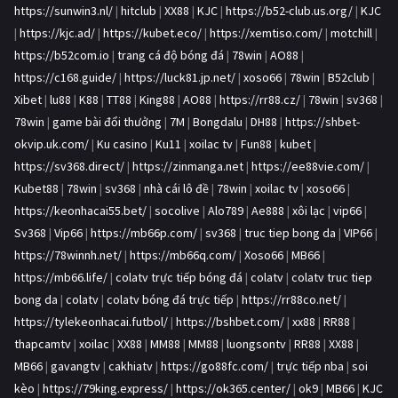
https://sunwin3.nl/
|
hitclub
|
XX88
|
KJC
|
https://b52-club.us.org/
|
KJC
|
https://kjc.ad/
|
https://kubet.eco/
|
https://xemtiso.com/
|
motchill
|
https://b52com.io
|
trang cá độ bóng đá
|
78win
|
AO88
|
https://c168.guide/
|
https://luck81.jp.net/
|
xoso66
|
78win
|
B52club
|
Xibet
|
lu88
|
K88
|
TT88
|
King88
|
AO88
|
https://rr88.cz/
|
78win
|
sv368
|
78win
|
game bài đổi thưởng
|
7M
|
Bongdalu
|
DH88
|
https://shbet-
okvip.uk.com/
|
Ku casino
|
Ku11
|
xoilac tv
|
Fun88
|
kubet
|
https://sv368.direct/
|
https://zinmanga.net
|
https://ee88vie.com/
|
Kubet88
|
78win
|
sv368
|
nhà cái lô đề
|
78win
|
xoilac tv
|
xoso66
|
https://keonhacai55.bet/
|
socolive
|
Alo789
|
Ae888
|
xôi lạc
|
vip66
|
Sv368
|
Vip66
|
https://mb66p.com/
|
sv368
|
truc tiep bong da
|
VIP66
|
https://78winnh.net/
|
https://mb66q.com/
|
Xoso66
|
MB66
|
https://mb66.life/
|
colatv trực tiếp bóng đá
|
colatv
|
colatv truc tiep
bong da
|
colatv
|
colatv bóng đá trực tiếp
|
https://rr88co.net/
|
https://tylekeonhacai.futbol/
|
https://bshbet.com/
|
xx88
|
RR88
|
thapcamtv
|
xoilac
|
XX88
|
MM88
|
MM88
|
luongsontv
|
RR88
|
XX88
|
MB66
|
gavangtv
|
cakhiatv
|
https://go88fc.com/
|
trực tiếp nba
|
soi
kèo
|
https://79king.express/
|
https://ok365.center/
|
ok9
|
MB66
|
KJC