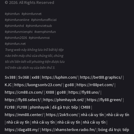
© 2026. All Rights Reserved
#phimfun #phimfunnet
#phimfunonline #phimfunofficial
#phimfunhd #phimfunvietsub
#phimfunmienphi #xemphimfun
#phimfun2026 #phimfunmoi
#phimfun.net
Trang web này không lưu trữ bất kỳ tệp
nào trên máy chủ của chúng tôi, chúng
tôi chỉ liên kết với phương tiện được lưu
trữ trên các dịch vụ của bên thứ 3.
Sv388
|
Sv368
|
xx88
|
https://luphim.com/
|
https://bet88.graphics/
|
KJC
|
https://luongsontv23.com/
|
go88
|
https://rr88pet.com/
|
https://cm88.cn.com/
|
XX88
|
go88
|
https://fly88.uno/
|
https://fly88.select/
|
https://phimhayok.onl/
|
https://fly88.green/
|
FLY88
|
FLY88
|
phimhayok
|
đá gà trực tiếp
|
CM88
|
https://mm88.center/
|
https://2ok9.com/
|
nhà cái uy tín
|
nhà cái uy tín
|
nhà cái uy tín
|
nhà cái uy tín
|
nhà cái uy tín
|
nhà cái uy tín
|
https://daga88.my/
|
https://xhamsterlive.radio.fm/
|
bóng đá trực tiếp