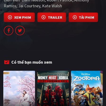
PHIM MỚI
Ramos
Jai Courtney
Kate Walsh
PHIM BỘ
XEM PHIM
TRAILER
TẢI PHIM
PHIM LẺ
PHIM CHIẾU RẠP
TUYỂN TẬP PHIM
BLOG
Có thể bạn muốn xem