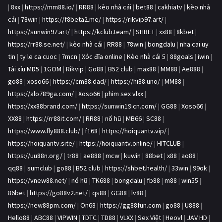
|
8xx
|
https://mm88.io/
|
RR88
|
kèo nhà cái
|
bet88
|
cakhiatv
|
kèo nhà
cái
|
78win
|
https://f8beta2.me/
|
https://rikvip97.art/
|
https://sunwin97.art/
|
https://kclub.team/
|
SHBET
|
xx88
|
8kbet
|
https://rr88.se.net/
|
kèo nhà cái
|
RR88
|
78win
|
bongdalu
|
nha cai uy
tin
|
ty le ca cuoc
|
7mcn
|
Xóc đĩa online
|
Kèo nhà cái 5
|
88goals
|
iwin
|
Tài xỉu MD5
|
1GOM
|
Rikvip
|
Go88
|
B52 club
|
max88
|
MM88
|
Ae888
|
go88
|
xoso66
|
https://cm88.dad/
|
https://hi88.uno/
|
MM88
|
https://alo789ga.com/
|
Xoso66
|
phim sex vlxx
|
https://xx88brand.com/
|
https://sunwin19.cn.com/
|
GG88
|
Xoso66
|
XX88
|
https://rr88it.com/
|
RR88
|
nổ hũ
|
MB66
|
SC88
|
https://www.fly888.club/
|
f168
|
https://hoiquantv.vip/
|
https://hoiquantv.site/
|
https://hoiquantv.online/
|
HITCLUB
|
https://uu88n.org/
|
tr88
|
ae888
|
mcw
|
kuwin
|
88bet
|
x88
|
ao88
|
qq88
|
sumclub
|
go88
|
B52 club
|
https://shbet.health/
|
33win
|
99ok
|
https://vnew88.net/
|
nổ hũ
|
TK688
|
bongdalu
|
fb88
|
m88
|
win55
|
86bet
|
https://go88v2.net/
|
qs88
|
GG88
|
lv88
|
https://new88pm.com/
|
On68
|
https://gg88fun.com
|
go88
|
U888
|
Hello88
|
ABC88
|
VIPWIN
|
TDTC
|
TD88
|
VLXX
|
Sex Việt
|
Heovl
|
JAV HD
|