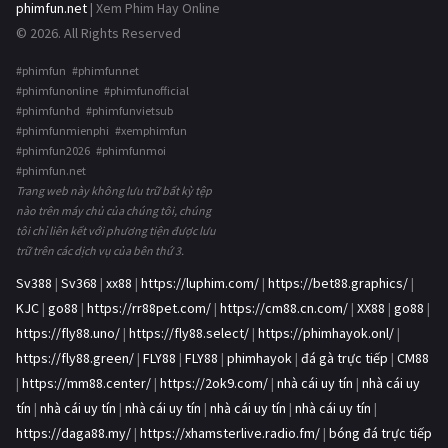
phimfun.net
| Xem Phim Hay Online
© 2026. All Rights Reserved
#phimfun #phimfunnet
#phimfunonline #phimfunofficial
#phimfunhd #phimfunvietsub
#phimfunmienphi #xemphimfun
#phimfun2026 #phimfunmoi
#phimfun.net
Trang web này không lưu trữ bất kỳ tệp
nào trên máy chủ của chúng tôi, chúng
tôi chỉ liên kết với phương tiện được lưu
trữ trên các dịch vụ của bên thứ 3.
Sv388
|
Sv368
|
xx88
|
https://luphim.com/
|
https://bet88.graphics/
|
KJC
|
go88
|
https://rr88pet.com/
|
https://cm88.cn.com/
|
XX88
|
go88
|
https://fly88.uno/
|
https://fly88.select/
|
https://phimhayok.onl/
|
https://fly88.green/
|
FLY88
|
FLY88
|
phimhayok
|
đá gà trực tiếp
|
CM88
|
https://mm88.center/
|
https://2ok9.com/
|
nhà cái uy tín
|
nhà cái uy
tín
|
nhà cái uy tín
|
nhà cái uy tín
|
nhà cái uy tín
|
nhà cái uy tín
|
https://daga88.my/
|
https://xhamsterlive.radio.fm/
|
bóng đá trực tiếp