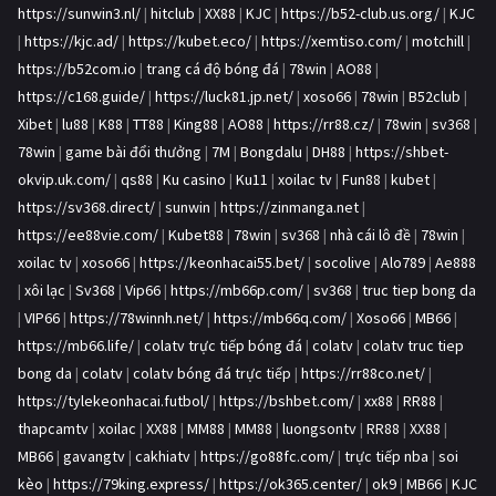
https://sunwin3.nl/
|
hitclub
|
XX88
|
KJC
|
https://b52-club.us.org/
|
KJC
|
https://kjc.ad/
|
https://kubet.eco/
|
https://xemtiso.com/
|
motchill
|
https://b52com.io
|
trang cá độ bóng đá
|
78win
|
AO88
|
https://c168.guide/
|
https://luck81.jp.net/
|
xoso66
|
78win
|
B52club
|
Xibet
|
lu88
|
K88
|
TT88
|
King88
|
AO88
|
https://rr88.cz/
|
78win
|
sv368
|
78win
|
game bài đổi thưởng
|
7M
|
Bongdalu
|
DH88
|
https://shbet-
okvip.uk.com/
|
qs88
|
Ku casino
|
Ku11
|
xoilac tv
|
Fun88
|
kubet
|
https://sv368.direct/
|
sunwin
|
https://zinmanga.net
|
https://ee88vie.com/
|
Kubet88
|
78win
|
sv368
|
nhà cái lô đề
|
78win
|
xoilac tv
|
xoso66
|
https://keonhacai55.bet/
|
socolive
|
Alo789
|
Ae888
|
xôi lạc
|
Sv368
|
Vip66
|
https://mb66p.com/
|
sv368
|
truc tiep bong da
|
VIP66
|
https://78winnh.net/
|
https://mb66q.com/
|
Xoso66
|
MB66
|
https://mb66.life/
|
colatv trực tiếp bóng đá
|
colatv
|
colatv truc tiep
bong da
|
colatv
|
colatv bóng đá trực tiếp
|
https://rr88co.net/
|
https://tylekeonhacai.futbol/
|
https://bshbet.com/
|
xx88
|
RR88
|
thapcamtv
|
xoilac
|
XX88
|
MM88
|
MM88
|
luongsontv
|
RR88
|
XX88
|
MB66
|
gavangtv
|
cakhiatv
|
https://go88fc.com/
|
trực tiếp nba
|
soi
kèo
|
https://79king.express/
|
https://ok365.center/
|
ok9
|
MB66
|
KJC