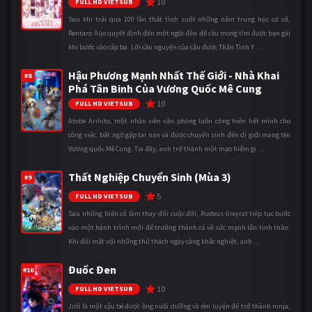
10
FULL HD VIETSUB
Sau khi trải qua 100 lần thất tình suốt những năm trung học cơ sở,
Rentaro Aijo quyết định đến một ngôi đền để cầu mong tìm được bạn gái
khi bước vào cấp ba. Lời cầu nguyện của cậu được Thần Tình Y ...
Hậu Phương Mạnh Nhất Thế Giới - Nhà Khai
#8
Phá Tân Binh Của Vương Quốc Mê Cung
10
FULL HD VIETSUB
Atobe Arihito, một nhân viên văn phòng luôn cống hiến hết mình cho
công việc, bất ngờ gặp tai nạn và được chuyển sinh đến dị giới mang tên
Vương quốc Mê Cung. Tại đây, anh trở thành một mạo hiểm gi ...
Thất Nghiệp Chuyển Sinh (Mùa 3)
#9
5
FULL HD VIETSUB
Sau những biến cố làm thay đổi cuộc đời, Rudeus Greyrat tiếp tục bước
vào một hành trình mới để trưởng thành cả về sức mạnh lẫn tinh thần.
Khi đối mặt với những thử thách ngày càng khắc nghiệt, anh ...
Đuốc Đen
#10
10
FULL HD VIETSUB
Jirô là một cậu bé được ông nuôi dưỡng và rèn luyện để trở thành ninja,