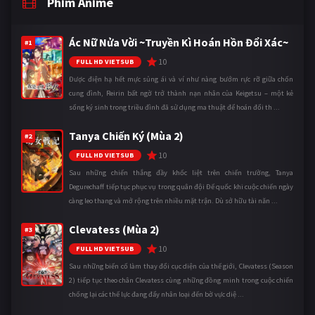
Phim Anime
Ác Nữ Nửa Vời ~Truyền Kì Hoán Hồn Đổi Xác~
#1
10
FULL HD VIETSUB
Được điện hạ hết mực sủng ái và ví như nàng bướm rực rỡ giữa chốn
cung đình, Reirin bất ngờ trở thành nạn nhân của Keigetsu – một kẻ
sống ký sinh trong triều đình đã sử dụng ma thuật để hoán đổi th ...
Tanya Chiến Ký (Mùa 2)
#2
10
FULL HD VIETSUB
Sau những chiến thắng đầy khốc liệt trên chiến trường, Tanya
Degurechaff tiếp tục phục vụ trong quân đội Đế quốc khi cuộc chiến ngày
càng leo thang và mở rộng trên nhiều mặt trận. Dù sở hữu tài năn ...
Clevatess (Mùa 2)
#3
10
FULL HD VIETSUB
Sau những biến cố làm thay đổi cục diện của thế giới, Clevatess (Season
2) tiếp tục theo chân Clevatess cùng những đồng minh trong cuộc chiến
chống lại các thế lực đang đẩy nhân loại đến bờ vực diệ ...