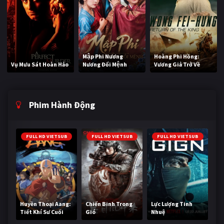
Mập Phi Nương
Hoàng Phi Hồng:
Vụ Mưu Sát Hoàn Hảo
Nương Đổi Mệnh
Vương Giả Trở Về
Phim Hành Động
FULL HD VIETSUB
FULL HD VIETSUB
FULL HD VIETSUB
Huyền Thoại Aang:
Chiến Binh Trong
Lực Lượng Tinh
Tiết Khí Sư Cuối
Gió
Nhuệ
Cùng