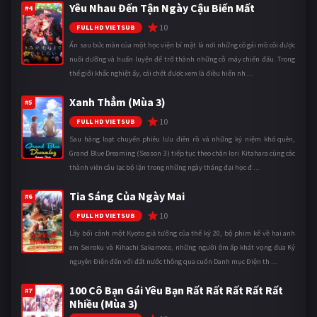
Yêu Nhau Đến Tận Ngày Cậu Biến Mất
#4
10
FULL HD VIETSUB
Ẩn sau bức màn của một học viện bí mật là nơi những cô gái mồ côi được
nuôi dưỡng và huấn luyện để trở thành những cỗ máy chiến đấu. Trong
thế giới khắc nghiệt ấy, cái chết được xem là điều hiển nh ...
Xanh Thẳm (Mùa 3)
#5
10
FULL HD VIETSUB
Sau hàng loạt chuyến phiêu lưu điên rồ và những kỷ niệm khó quên,
Grand Blue Dreaming (Season 3) tiếp tục theo chân Iori Kitahara cùng các
thành viên câu lạc bộ lặn trong những ngày tháng đại học đ ...
Tia Sáng Của Ngày Mai
#6
10
FULL HD VIETSUB
Lấy bối cảnh một Kyoto giả tưởng của thế kỷ 20, bộ phim kể về hai anh
em Seiroku và Kihachi Sakamoto, những người ôm ấp khát vọng đưa Kỷ
nguyên Điện đến với đất nước thông qua cuốn Danh mục Điện th ...
100 Cô Bạn Gái Yêu Bạn Rất Rất Rất Rất Rất
#7
Nhiều (Mùa 3)