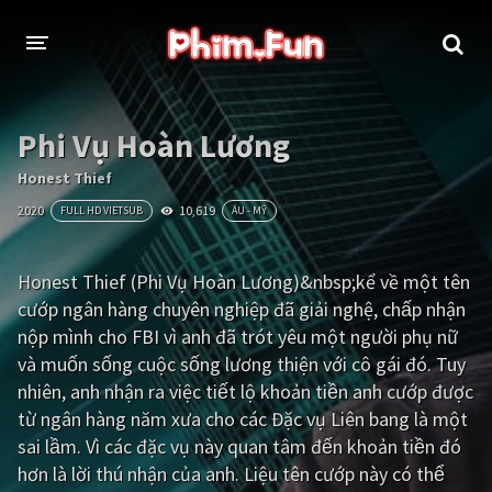
THỂ LOẠI
Phi Vụ Hoàn Lương
Thần thoại - Cổ trang
Hành động
Honest Thief
2020
10,619
FULL HD VIETSUB
ÂU - MỸ
Tâm lý
Chiến tranh
Võ thuật - Kiếm hiệp
Nhạc kịch
Honest Thief (Phi Vụ Hoàn Lương)&nbsp;kể về một tên
cướp ngân hàng chuyên nghiệp đã giải nghệ, chấp nhận
Kinh dị
Tội phạm - Hình sự
nộp mình cho FBI vì anh đã trót yêu một người phụ nữ
Phiêu lưu
Hài hước
và muốn sống cuộc sống lương thiện với cô gái đó. Tuy
nhiên, anh nhận ra việc tiết lộ khoản tiền anh cướp được
Viễn tưởng
Khoa học - Tài liệu
từ ngân hàng năm xưa cho các Đặc vụ Liên bang là một
Hoạt hình
Thể thao
sai lầm. Vì các đặc vụ này quan tâm đến khoản tiền đó
hơn là lời thú nhận của anh. Liệu tên cướp này có thể
Tình cảm - Lãng mạn
Kỳ ảo