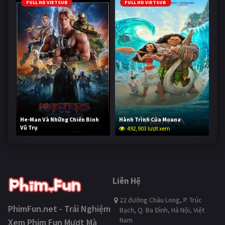
FULL HD VIETSUB
FULL HD VIETSUB
He-Man Và Những Chiến Binh
Hành Trình Của Moana
Vũ Trụ
492,903 lượt xem
241,834 lượt xem
Liên Hệ
22 đường Châu Long, P. Trúc
PhimFun.net - Trải Nghiệm
Bạch, Q. Ba Đình, Hà Nội, Việt
Nam
Xem Phim Fun Mượt Mà