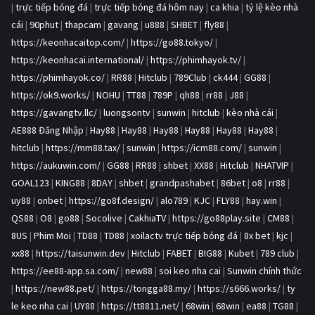
|
trực tiếp bóng đá
|
trực tiếp bóng đá hôm nay
|
ca khia
|
tỷ lệ kèo nhà
cái
|
90phut
|
thapcam
|
gavang
|
u888
|
SHBET
|
fly88
|
https://keonhacaitop.com/
|
https://go88.tokyo/
|
https://keonhacai.international/
|
https://phimhayok.tv/
|
https://phimhayok.co/
|
RR88
|
Hitclub
|
789Club
|
ck444
|
GG88
|
https://ok9.works/
|
NOHU
|
TT88
|
789P
|
qh88
|
rr88
|
J88
|
https://gavangtv.llc/
|
luongsontv
|
sunwin
|
hitclub
|
kèo nhà cái
|
AE888 Đăng Nhập
|
Hay88
|
Hay88
|
Hay88
|
Hay88
|
Hay88
|
Hay88
|
hitclub
|
https://mm88.tax/
|
sunwin
|
https://icm88.com/
|
sunwin
|
https://aukuwin.com/
|
GG88
|
RR88
|
shbet
|
XX88
|
Hitclub
|
NHATVIP
|
GOAL123
|
KING88
|
8DAY
|
shbet
|
grandpashabet
|
86bet
|
o8
|
rr88
|
uy88
|
onbet
|
https://go8f.design/
|
alo789
|
KJC
|
FLY88
|
hay.win
|
QS88
|
O8
|
go88
|
Socolive
|
CakhiaTV
|
https://go88play.site
|
CM88
|
8US
|
Phim Moi
|
TD88
|
TD88
|
xoilactv trực tiếp bóng đá
|
8x bet
|
kjc
|
xx88
|
https://taisunwin.dev
|
Hitclub
|
FABET
|
BIG88
|
Kubet
|
789 club
|
https://ee88-app.sa.com/
|
new88
|
soi keo nha cai
|
Sunwin chính thức
|
https://new88.pet/
|
https://tongga88.my/
|
https://s666.works/
|
ty
le keo nha cai
|
UY88
|
https://tt8811.net/
|
68win
|
68win
|
ea88
|
TG88
|