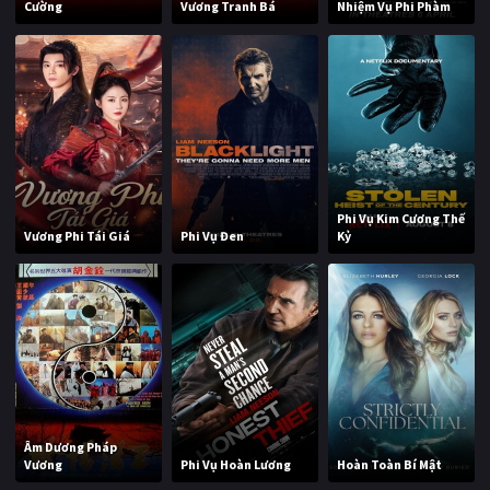
Cường
Vương Tranh Bá
Nhiệm Vụ Phi Phàm
Phi Vụ Kim Cương Thế
Vương Phi Tái Giá
Phi Vụ Đen
Kỷ
Âm Dương Pháp
Vương
Phi Vụ Hoàn Lương
Hoàn Toàn Bí Mật