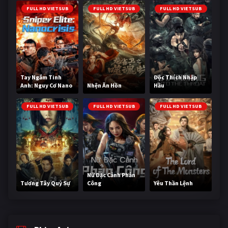
FULL HD VIETSUB
FULL HD VIETSUB
FULL HD VIETSUB
Tay Ngắm Tinh
Độc Thích Nhập
Anh: Nguy Cơ Nano
Nhện Ăn Hồn
Hầu
FULL HD VIETSUB
FULL HD VIETSUB
FULL HD VIETSUB
Nữ Đặc Cảnh Phản
Tương Tây Quỷ Sự
Công
Yêu Thần Lệnh