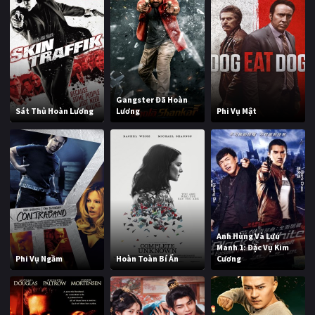
Gangster Đã Hoàn
Sát Thủ Hoàn Lương
Lương
Phi Vụ Mật
Anh Hùng Và Lưu
Manh 1: Đặc Vụ Kim
Phi Vụ Ngầm
Hoàn Toàn Bí Ẩn
Cương