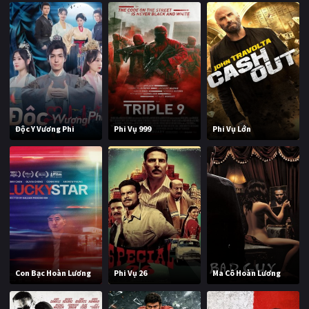
Độc Y Vương Phi
Phi Vụ 999
Phi Vụ Lớn
Con Bạc Hoàn Lương
Phi Vụ 26
Ma Cô Hoàn Lương