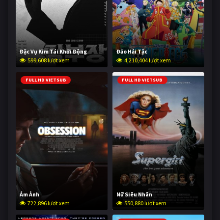
Đặc Vụ Kim Tái Khởi Động
Đảo Hải Tặc
599,608 lượt xem
4,210,404 lượt xem
FULL HD VIETSUB
FULL HD VIETSUB
Ám Ảnh
Nữ Siêu Nhân
722,896 lượt xem
550,880 lượt xem