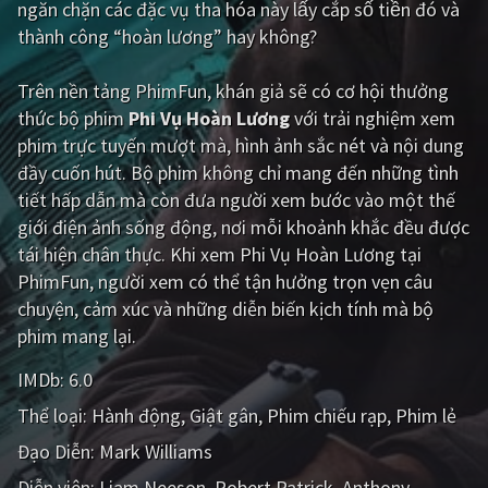
ngăn chặn các đặc vụ tha hóa này lấy cắp số tiền đó và
thành công “hoàn lương” hay không?
Giật gân
Gia đình
Bí ẩn
Lịch sử
Trên nền tảng
PhimFun
, khán giả sẽ có cơ hội thưởng
thức bộ phim
Phi Vụ Hoàn Lương
với trải nghiệm xem
Viễn Tây
Tiểu sử
phim trực tuyến mượt mà, hình ảnh sắc nét và nội dung
GameShow
DramaTV
đầy cuốn hút. Bộ phim không chỉ mang đến những tình
tiết hấp dẫn mà còn đưa người xem bước vào một thế
QUỐC GIA
giới điện ảnh sống động, nơi mỗi khoảnh khắc đều được
tái hiện chân thực. Khi xem Phi Vụ Hoàn Lương tại
Âu - Mỹ
Trung Quốc - Hồng Kông
PhimFun, người xem có thể tận hưởng trọn vẹn câu
chuyện, cảm xúc và những diễn biến kịch tính mà bộ
Hàn Quốc
Nhật Bản
phim mang lại.
Ấn Độ
Việt Nam
IMDb:
6.0
Tổng hợp
Thể loại:
Hành động
Giật gân
Phim chiếu rạp
Phim lẻ
Đạo Diễn:
Mark Williams
CẬP NHẬT
Diễn viên:
Liam Neeson
Robert Patrick
Anthony