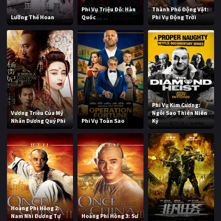
Phi Vụ Triệu Đô: Hàn
Thành Phố Động Vật:
Lưỡng Thế Hoan
Quốc
Phi Vụ Động Trời
Phi Vụ Kim Cương:
Vương Triều Của Mỹ
Ngôi Sao Thiên Niên
Nhân Dương Quý Phi
Phi Vụ Toàn Sao
Kỷ
Hoàng Phi Hồng 2:
Nam Nhi Đương Tự
Hoàng Phi Hồng 3: Sư