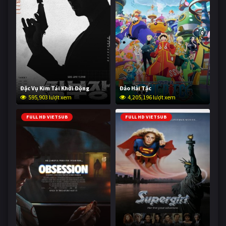
Đặc Vụ Kim Tái Khởi Động
Đảo Hải Tặc
595,903 lượt xem
4,205,196 lượt xem
FULL HD VIETSUB
FULL HD VIETSUB