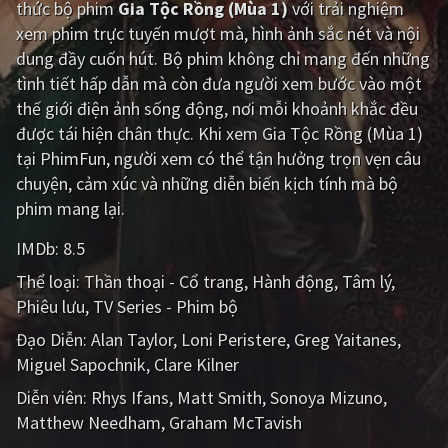
thức bộ phim
Gia Tộc Rồng (Mùa 1)
với trải nghiệm
xem phim trực tuyến mượt mà, hình ảnh sắc nét và nội
Giật gân
Gia đình
dung đầy cuốn hút. Bộ phim không chỉ mang đến những
Bí ẩn
Lịch sử
tình tiết hấp dẫn mà còn đưa người xem bước vào một
thế giới điện ảnh sống động, nơi mỗi khoảnh khắc đều
Viễn Tây
Tiểu sử
được tái hiện chân thực. Khi xem Gia Tộc Rồng (Mùa 1)
GameShow
DramaTV
tại PhimFun, người xem có thể tận hưởng trọn vẹn câu
chuyện, cảm xúc và những diễn biến kịch tính mà bộ
QUỐC GIA
phim mang lại.
IMDb:
8.5
Âu - Mỹ
Trung Quốc - Hồng Kông
Thể loại:
Thần thoại - Cổ trang
Hành động
Tâm lý
Hàn Quốc
Nhật Bản
Phiêu lưu
TV Series - Phim bộ
Ấn Độ
Việt Nam
Đạo Diễn:
Alan Taylor
Loni Peristere
Greg Yaitanes
Miguel Sapochnik
Clare Kilner
Tổng hợp
Diễn viên:
Rhys Ifans
Matt Smith
Sonoya Mizuno
Matthew Needham
Graham McTavish
CẬP NHẬT