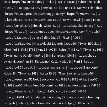
xx88
|
https://taisunwin.dev
|
Hitclub
|
FABET
|
BIG88
|
Kubet
|
789 club
|
https://ee88-app.sa.com/
|
new88
|
soi keo nha cai
|
Sunwin chính thức
|
https://new88.pet/
|
https://tongga88.my/
|
https://s666.works/
|
ty
le keo nha cai
|
UY88
|
https://tt8811.net/
|
68win
|
68win
|
ea88
|
TG88
|
https://sunwin3.nl/
|
hitclub
|
XX88
|
KJC
|
https://b52-club.us.org/
|
KJC
|
https://kjc.ad/
|
https://kubet.eco/
|
https://xemtiso.com/
|
motchill
|
https://b52com.io
|
trang cá độ bóng đá
|
78win
|
AO88
|
https://c168.guide/
|
https://luck81.jp.net/
|
xoso66
|
78win
|
B52club
|
Xibet
|
lu88
|
K88
|
TT88
|
King88
|
AO88
|
https://rr88.cz/
|
78win
|
sv368
|
78win
|
game bài đổi thưởng
|
7M
|
Bongdalu
|
DH88
|
https://shbet-
okvip.uk.com/
|
qs88
|
Ku casino
|
Ku11
|
xoilac tv
|
Fun88
|
kubet
|
https://sv368.direct/
|
https://zinmanga.net
|
https://ee88vie.com/
|
Kubet88
|
78win
|
sv368
|
nhà cái lô đề
|
78win
|
xoilac tv
|
xoso66
|
https://keonhacai55.bet/
|
socolive
|
Alo789
|
Ae888
|
xôi lạc
|
vip66
|
Sv368
|
Vip66
|
https://mb66p.com/
|
sv368
|
truc tiep bong da
|
VIP66
|
https://78winnh.net/
|
https://mb66q.com/
|
Xoso66
|
MB66
|
https://mb66.life/
|
colatv trực tiếp bóng đá
|
colatv
|
colatv truc tiep
bong da
|
colatv
|
colatv bóng đá trực tiếp
|
https://rr88co.net/
|