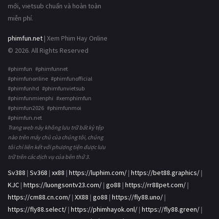
mới, vietsub chuẩn và hoàn toàn
miễn phí.
phimfun.net
| Xem Phim Hay Online
© 2026. All Rights Reserved
#phimfun #phimfunnet
#phimfunonline #phimfunofficial
#phimfunhd #phimfunvietsub
#phimfunmienphi #xemphimfun
#phimfun2026 #phimfunmoi
#phimfun.net
Trang web này không lưu trữ bất kỳ tệp
nào trên máy chủ của chúng tôi, chúng
tôi chỉ liên kết với phương tiện được lưu
trữ trên các dịch vụ của bên thứ 3.
Sv388
|
Sv368
|
xx88
|
https://luphim.com/
|
https://bet88.graphics/
|
KJC
|
https://luongsontv23.com/
|
go88
|
https://rr88pet.com/
|
https://cm88.cn.com/
|
XX88
|
go88
|
https://fly88.uno/
|
https://fly88.select/
|
https://phimhayok.onl/
|
https://fly88.green/
|