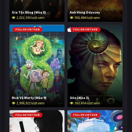
Gia Tộc Rồng (Mùa 3)
Anh Hùng Odyssey
2,022,390 lượt xem
956,484 lượt xem
FULL HD VIETSUB
FULL HD VIETSUB
Rick Và Morty (Mùa 9)
Silo (Mùa 3)
2,996,922 lượt xem
363,454 lượt xem
FULL HD VIETSUB
FULL HD VIETSUB