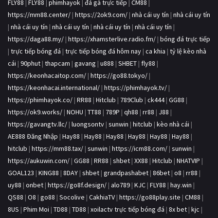
FLY88
|
FLY88
|
phimhayok
|
đá gà trực tiếp
|
CM88
|
https://mm88.center/
|
https://2ok9.com/
|
nhà cái uy tín
|
nhà cái uy tín
|
nhà cái uy tín
|
nhà cái uy tín
|
nhà cái uy tín
|
nhà cái uy tín
|
https://daga88.my/
|
https://xhamsterlive.radio.fm/
|
bóng đá trực tiếp
|
trực tiếp bóng đá
|
trực tiếp bóng đá hôm nay
|
ca khia
|
tỷ lệ kèo nhà
cái
|
90phut
|
thapcam
|
gavang
|
u888
|
SHBET
|
fly88
|
https://keonhacaitop.com/
|
https://go88.tokyo/
|
https://keonhacai.international/
|
https://phimhayok.tv/
|
https://phimhayok.co/
|
RR88
|
Hitclub
|
789Club
|
ck444
|
GG88
|
https://ok9.works/
|
NOHU
|
TT88
|
789P
|
qh88
|
rr88
|
J88
|
https://gavangtv.llc/
|
luongsontv
|
sunwin
|
hitclub
|
kèo nhà cái
|
AE888 Đăng Nhập
|
Hay88
|
Hay88
|
Hay88
|
Hay88
|
Hay88
|
Hay88
|
hitclub
|
https://mm88.tax/
|
sunwin
|
https://icm88.com/
|
sunwin
|
https://aukuwin.com/
|
GG88
|
RR88
|
shbet
|
XX88
|
Hitclub
|
NHATVIP
|
GOAL123
|
KING88
|
8DAY
|
shbet
|
grandpashabet
|
86bet
|
o8
|
rr88
|
uy88
|
onbet
|
https://go8f.design/
|
alo789
|
KJC
|
FLY88
|
hay.win
|
QS88
|
O8
|
go88
|
Socolive
|
CakhiaTV
|
https://go88play.site
|
CM88
|
8US
|
Phim Moi
|
TD88
|
TD88
|
xoilactv trực tiếp bóng đá
|
8x bet
|
kjc
|