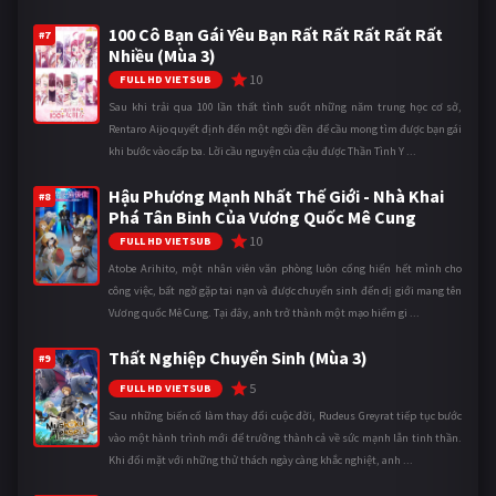
100 Cô Bạn Gái Yêu Bạn Rất Rất Rất Rất Rất
#7
Nhiều (Mùa 3)
10
FULL HD VIETSUB
Sau khi trải qua 100 lần thất tình suốt những năm trung học cơ sở,
Rentaro Aijo quyết định đến một ngôi đền để cầu mong tìm được bạn gái
khi bước vào cấp ba. Lời cầu nguyện của cậu được Thần Tình Y ...
Hậu Phương Mạnh Nhất Thế Giới - Nhà Khai
#8
Phá Tân Binh Của Vương Quốc Mê Cung
10
FULL HD VIETSUB
Atobe Arihito, một nhân viên văn phòng luôn cống hiến hết mình cho
công việc, bất ngờ gặp tai nạn và được chuyển sinh đến dị giới mang tên
Vương quốc Mê Cung. Tại đây, anh trở thành một mạo hiểm gi ...
Thất Nghiệp Chuyển Sinh (Mùa 3)
#9
5
FULL HD VIETSUB
Sau những biến cố làm thay đổi cuộc đời, Rudeus Greyrat tiếp tục bước
vào một hành trình mới để trưởng thành cả về sức mạnh lẫn tinh thần.
Khi đối mặt với những thử thách ngày càng khắc nghiệt, anh ...