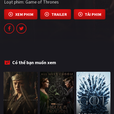
Loạt phim:
Game of Thrones
PHIM MỚI
XEM PHIM
TRAILER
TẢI PHIM
PHIM BỘ
PHIM LẺ
PHIM CHIẾU RẠP
TUYỂN TẬP PHIM
BLOG
Có thể bạn muốn xem