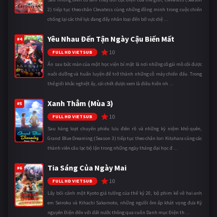
2) tiếp tục theo chân Clevatess cùng những đồng minh trong cuộc chiến
chống lại các thế lực đang đẩy nhân loại đến bờ vực diệ ...
Yêu Nhau Đến Tận Ngày Cậu Biến Mất
#4
10
FULL HD VIETSUB
Ẩn sau bức màn của một học viện bí mật là nơi những cô gái mồ côi được
nuôi dưỡng và huấn luyện để trở thành những cỗ máy chiến đấu. Trong
thế giới khắc nghiệt ấy, cái chết được xem là điều hiển nh ...
Xanh Thẳm (Mùa 3)
#5
10
FULL HD VIETSUB
Sau hàng loạt chuyến phiêu lưu điên rồ và những kỷ niệm khó quên,
Grand Blue Dreaming (Season 3) tiếp tục theo chân Iori Kitahara cùng các
thành viên câu lạc bộ lặn trong những ngày tháng đại học đ ...
Tia Sáng Của Ngày Mai
#6
10
FULL HD VIETSUB
Lấy bối cảnh một Kyoto giả tưởng của thế kỷ 20, bộ phim kể về hai anh
em Seiroku và Kihachi Sakamoto, những người ôm ấp khát vọng đưa Kỷ
nguyên Điện đến với đất nước thông qua cuốn Danh mục Điện th ...