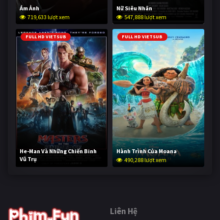
Ám Ảnh
Nữ Siêu Nhân
719,633 lượt xem
547,888 lượt xem
FULL HD VIETSUB
FULL HD VIETSUB
He-Man Và Những Chiến Binh
Hành Trình Của Moana
Vũ Trụ
490,288 lượt xem
238,931 lượt xem
Liên Hệ