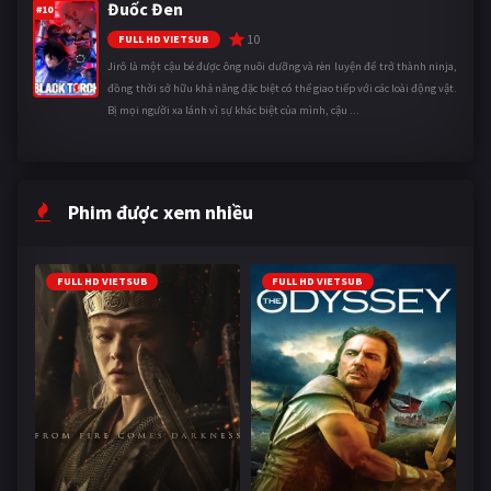
Đuốc Đen
#10
10
FULL HD VIETSUB
Jirô là một cậu bé được ông nuôi dưỡng và rèn luyện để trở thành ninja,
đồng thời sở hữu khả năng đặc biệt có thể giao tiếp với các loài động vật.
Bị mọi người xa lánh vì sự khác biệt của mình, cậu ...
Phim được xem nhiều
FULL HD VIETSUB
FULL HD VIETSUB