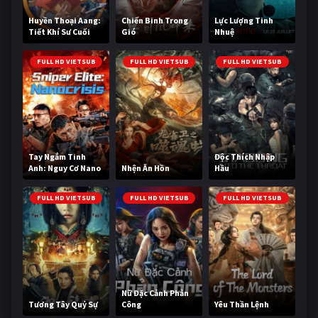
Huyền Thoại Aang:
Chiến Binh Trong
Lực Lượng Tinh
Tiết Khí Sư Cuối
Gió
Nhuệ
Cùng
FULL HD VIETSUB
FULL HD VIETSUB
FULL HD VIETSUB
Tay Ngắm Tinh
Độc Thích Nhập
Anh: Nguy Cơ Nano
Nhện Ăn Hồn
Hầu
FULL HD VIETSUB
FULL HD VIETSUB
FULL HD VIETSUB
Nữ Đặc Cảnh Phản
Tương Tây Quỷ Sự
Công
Yêu Thần Lệnh