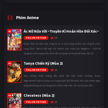
Phim Anime
Ác Nữ Nửa Vời ~Truyền Kì Hoán Hồn Đổi Xác~
#1
10
FULL HD VIETSUB
Được điện hạ hết mực sủng ái và ví như nàng bướm rực rỡ giữa chốn
cung đình, Reirin bất ngờ trở thành nạn nhân của Keigetsu – một kẻ
sống ký sinh trong triều đình đã sử dụng ma thuật để hoán đổi th ...
Tanya Chiến Ký (Mùa 2)
#2
10
FULL HD VIETSUB
Sau những chiến thắng đầy khốc liệt trên chiến trường, Tanya
Degurechaff tiếp tục phục vụ trong quân đội Đế quốc khi cuộc chiến ngày
càng leo thang và mở rộng trên nhiều mặt trận. Dù sở hữu tài năn ...
Clevatess (Mùa 2)
#3
10
FULL HD VIETSUB
Sau những biến cố làm thay đổi cục diện của thế giới, Clevatess (Season