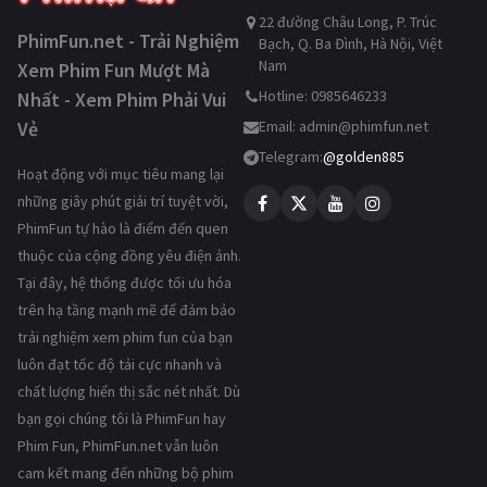
22 đường Châu Long, P. Trúc
PhimFun.net - Trải Nghiệm
Bạch, Q. Ba Đình, Hà Nội, Việt
Nam
Xem Phim Fun Mượt Mà
Hotline: 0985646233
Nhất - Xem Phim Phải Vui
Vẻ
Email:
admin@phimfun.net
Telegram:
@golden885
Hoạt động với mục tiêu mang lại
những giây phút giải trí tuyệt vời,
PhimFun tự hào là điểm đến quen
thuộc của cộng đồng yêu điện ảnh.
Tại đây, hệ thống được tối ưu hóa
trên hạ tầng mạnh mẽ để đảm bảo
trải nghiệm xem phim fun của bạn
luôn đạt tốc độ tải cực nhanh và
chất lượng hiển thị sắc nét nhất. Dù
bạn gọi chúng tôi là PhimFun hay
Phim Fun, PhimFun.net vẫn luôn
cam kết mang đến những bộ phim