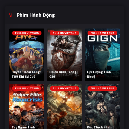
Phim Hành Động
FULL HD VIETSUB
FULL HD VIETSUB
FULL HD VIETSUB
Huyền Thoại Aang:
Chiến Binh Trong
Lực Lượng Tinh
Tiết Khí Sư Cuối
Gió
Nhuệ
Cùng
FULL HD VIETSUB
FULL HD VIETSUB
FULL HD VIETSUB
Tay Ngắm Tinh
Độc Thích Nhập