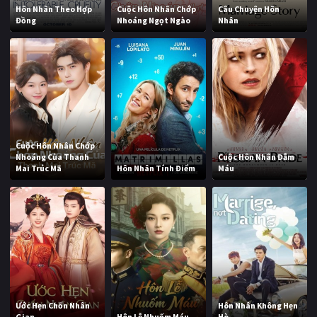
Hôn Nhân Theo Hợp
Cuộc Hôn Nhân Chớp
Câu Chuyện Hôn
Đồng
Nhoáng Ngọt Ngào
Nhân
Cuộc Hôn Nhân Chớp
Nhoáng Của Thanh
Cuộc Hôn Nhân Đẫm
Mai Trúc Mã
Hôn Nhân Tính Điểm
Máu
Ước Hẹn Chốn Nhân
Hôn Nhân Không Hẹn
Gian
Hôn Lễ Nhuốm Máu
Hò