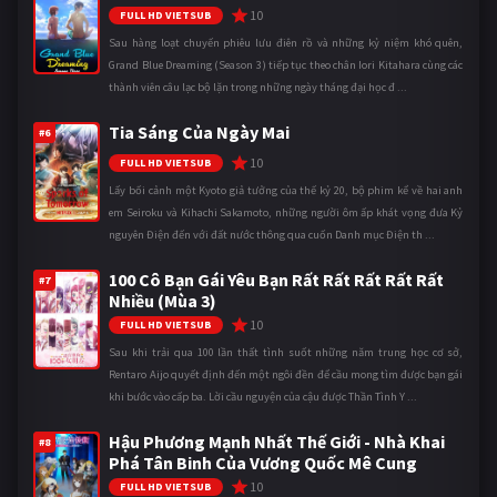
10
FULL HD VIETSUB
Sau hàng loạt chuyến phiêu lưu điên rồ và những kỷ niệm khó quên,
Grand Blue Dreaming (Season 3) tiếp tục theo chân Iori Kitahara cùng các
thành viên câu lạc bộ lặn trong những ngày tháng đại học đ ...
Tia Sáng Của Ngày Mai
#6
10
FULL HD VIETSUB
Lấy bối cảnh một Kyoto giả tưởng của thế kỷ 20, bộ phim kể về hai anh
em Seiroku và Kihachi Sakamoto, những người ôm ấp khát vọng đưa Kỷ
nguyên Điện đến với đất nước thông qua cuốn Danh mục Điện th ...
100 Cô Bạn Gái Yêu Bạn Rất Rất Rất Rất Rất
#7
Nhiều (Mùa 3)
10
FULL HD VIETSUB
Sau khi trải qua 100 lần thất tình suốt những năm trung học cơ sở,
Rentaro Aijo quyết định đến một ngôi đền để cầu mong tìm được bạn gái
khi bước vào cấp ba. Lời cầu nguyện của cậu được Thần Tình Y ...
Hậu Phương Mạnh Nhất Thế Giới - Nhà Khai
#8
Phá Tân Binh Của Vương Quốc Mê Cung
10
FULL HD VIETSUB