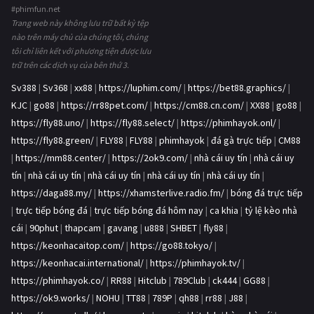
#phimfun.net
Trang web này không lưu trữ bất kỳ tệp
nào trên máy chủ của chúng tôi, chúng
tôi chỉ liên kết với phương tiện được lưu
trữ trên các dịch vụ của bên thứ 3.
Sv388
|
Sv368
|
xx88
|
https://luphim.com/
|
https://bet88.graphics/
|
KJC
|
go88
|
https://rr88pet.com/
|
https://cm88.cn.com/
|
XX88
|
go88
|
https://fly88.uno/
|
https://fly88.select/
|
https://phimhayok.onl/
|
https://fly88.green/
|
FLY88
|
FLY88
|
phimhayok
|
đá gà trực tiếp
|
CM88
|
https://mm88.center/
|
https://2ok9.com/
|
nhà cái uy tín
|
nhà cái uy
tín
|
nhà cái uy tín
|
nhà cái uy tín
|
nhà cái uy tín
|
nhà cái uy tín
|
https://daga88.my/
|
https://xhamsterlive.radio.fm/
|
bóng đá trực tiếp
|
trực tiếp bóng đá
|
trực tiếp bóng đá hôm nay
|
ca khia
|
tỷ lệ kèo nhà
cái
|
90phut
|
thapcam
|
gavang
|
u888
|
SHBET
|
fly88
|
https://keonhacaitop.com/
|
https://go88.tokyo/
|
https://keonhacai.international/
|
https://phimhayok.tv/
|
https://phimhayok.co/
|
RR88
|
Hitclub
|
789Club
|
ck444
|
GG88
|
https://ok9.works/
|
NOHU
|
TT88
|
789P
|
qh88
|
rr88
|
J88
|