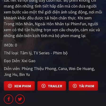
sắc nét và nội dung đầy cuốn hút. Bộ phim không chỉ
PHIM MỚI
mang đến những tình tiết hấp dẫn mà còn đưa người
xem bước vào một thế giới điện ảnh sống động, nơi mỗi
PHIM BỘ
khoảnh khắc đều được tái hiện chân thực. Khi xem
PHIM LẺ
Trong Hôn Nhân, Ngoài Hôn Nhân tại PhimFun, người
xem có thể tận hưởng trọn vẹn câu chuyện, cảm xúc và
PHIM CHIẾU RẠP
những diễn biến kịch tính mà bộ phim mang lại.
TUYỂN TẬP PHIM
IMDb:
0
BLOG
Thể loại:
Tâm lý
TV Series - Phim bộ
Đạo Diễn:
Xixi Gao
Diễn viên:
Phùng Thiệu Phong
Cana
Wei-De Huang
Jing Hu
Bin Yu
XEM PHIM
TRAILER
TẢI PHIM