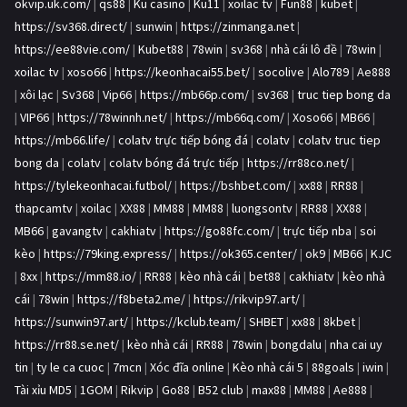
okvip.uk.com/
|
qs88
|
Ku casino
|
Ku11
|
xoilac tv
|
Fun88
|
kubet
|
https://sv368.direct/
|
sunwin
|
https://zinmanga.net
|
https://ee88vie.com/
|
Kubet88
|
78win
|
sv368
|
nhà cái lô đề
|
78win
|
xoilac tv
|
xoso66
|
https://keonhacai55.bet/
|
socolive
|
Alo789
|
Ae888
|
xôi lạc
|
Sv368
|
Vip66
|
https://mb66p.com/
|
sv368
|
truc tiep bong da
|
VIP66
|
https://78winnh.net/
|
https://mb66q.com/
|
Xoso66
|
MB66
|
https://mb66.life/
|
colatv trực tiếp bóng đá
|
colatv
|
colatv truc tiep
bong da
|
colatv
|
colatv bóng đá trực tiếp
|
https://rr88co.net/
|
https://tylekeonhacai.futbol/
|
https://bshbet.com/
|
xx88
|
RR88
|
thapcamtv
|
xoilac
|
XX88
|
MM88
|
MM88
|
luongsontv
|
RR88
|
XX88
|
MB66
|
gavangtv
|
cakhiatv
|
https://go88fc.com/
|
trực tiếp nba
|
soi
kèo
|
https://79king.express/
|
https://ok365.center/
|
ok9
|
MB66
|
KJC
|
8xx
|
https://mm88.io/
|
RR88
|
kèo nhà cái
|
bet88
|
cakhiatv
|
kèo nhà
cái
|
78win
|
https://f8beta2.me/
|
https://rikvip97.art/
|
https://sunwin97.art/
|
https://kclub.team/
|
SHBET
|
xx88
|
8kbet
|
https://rr88.se.net/
|
kèo nhà cái
|
RR88
|
78win
|
bongdalu
|
nha cai uy
tin
|
ty le ca cuoc
|
7mcn
|
Xóc đĩa online
|
Kèo nhà cái 5
|
88goals
|
iwin
|
Tài xỉu MD5
|
1GOM
|
Rikvip
|
Go88
|
B52 club
|
max88
|
MM88
|
Ae888
|