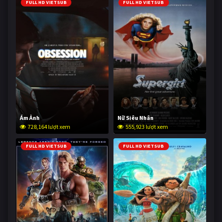
FULL HD VIETSUB
FULL HD VIETSUB
Ám Ảnh
Nữ Siêu Nhân
728,164 lượt xem
555,923 lượt xem
FULL HD VIETSUB
FULL HD VIETSUB