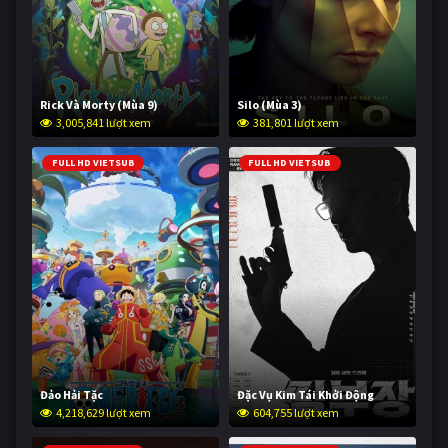
Rick Và Morty (Mùa 9)
Silo (Mùa 3)
3,005,841 lượt xem
381,801 lượt xem
FULL HD VIETSUB
FULL HD VIETSUB
Đảo Hải Tặc
Đặc Vụ Kim Tái Khởi Động
4,218,629 lượt xem
604,755 lượt xem