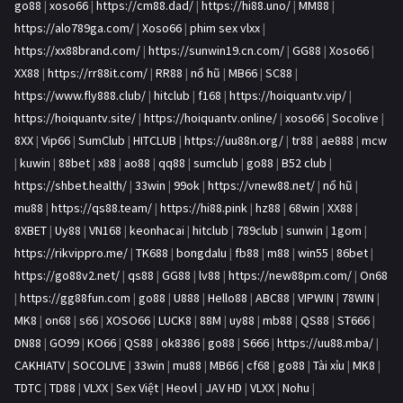
go88
|
xoso66
|
https://cm88.dad/
|
https://hi88.uno/
|
MM88
|
https://alo789ga.com/
|
Xoso66
|
phim sex vlxx
|
https://xx88brand.com/
|
https://sunwin19.cn.com/
|
GG88
|
Xoso66
|
XX88
|
https://rr88it.com/
|
RR88
|
nổ hũ
|
MB66
|
SC88
|
https://www.fly888.club/
|
hitclub
|
f168
|
https://hoiquantv.vip/
|
https://hoiquantv.site/
|
https://hoiquantv.online/
|
xoso66
|
Socolive
|
8XX
|
Vip66
|
SumClub
|
HITCLUB
|
https://uu88n.org/
|
tr88
|
ae888
|
mcw
|
kuwin
|
88bet
|
x88
|
ao88
|
qq88
|
sumclub
|
go88
|
B52 club
|
https://shbet.health/
|
33win
|
99ok
|
https://vnew88.net/
|
nổ hũ
|
mu88
|
https://qs88.team/
|
https://hi88.pink
|
hz88
|
68win
|
XX88
|
8XBET
|
Uy88
|
VN168
|
keonhacai
|
hitclub
|
789club
|
sunwin
|
1gom
|
https://rikvippro.me/
|
TK688
|
bongdalu
|
fb88
|
m88
|
win55
|
86bet
|
https://go88v2.net/
|
qs88
|
GG88
|
lv88
|
https://new88pm.com/
|
On68
|
https://gg88fun.com
|
go88
|
U888
|
Hello88
|
ABC88
|
VIPWIN
|
78WIN
|
MK8
|
on68
|
s66
|
XOSO66
|
LUCK8
|
88M
|
uy88
|
mb88
|
QS88
|
ST666
|
DN88
|
GO99
|
KO66
|
QS88
|
ok8386
|
go88
|
S666
|
https://uu88.mba/
|
CAKHIATV
|
SOCOLIVE
|
33win
|
mu88
|
MB66
|
cf68
|
go88
|
Tài xỉu
|
MK8
|
TDTC
|
TD88
|
VLXX
|
Sex Việt
|
Heovl
|
JAV HD
|
VLXX
|
Nohu
|