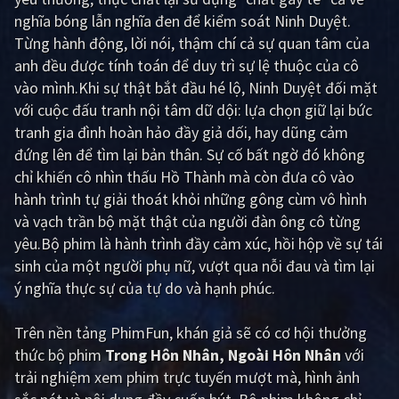
nghĩa bóng lẫn nghĩa đen để kiểm soát Ninh Duyệt.
Giật gân
Gia đình
Từng hành động, lời nói, thậm chí cả sự quan tâm của
anh đều được tính toán để duy trì sự lệ thuộc của cô
Bí ẩn
Lịch sử
vào mình.Khi sự thật bắt đầu hé lộ, Ninh Duyệt đối mặt
Viễn Tây
Tiểu sử
với cuộc đấu tranh nội tâm dữ dội: lựa chọn giữ lại bức
tranh gia đình hoàn hảo đầy giả dối, hay dũng cảm
GameShow
DramaTV
đứng lên để tìm lại bản thân. Sự cố bất ngờ đó không
chỉ khiến cô nhìn thấu Hồ Thành mà còn đưa cô vào
QUỐC GIA
hành trình tự giải thoát khỏi những gông cùm vô hình
và vạch trần bộ mặt thật của người đàn ông cô từng
Âu - Mỹ
Trung Quốc - Hồng Kông
yêu.Bộ phim là hành trình đầy cảm xúc, hồi hộp về sự tái
Hàn Quốc
Nhật Bản
sinh của một người phụ nữ, vượt qua nỗi đau và tìm lại
ý nghĩa thực sự của tự do và hạnh phúc.
Ấn Độ
Việt Nam
Tổng hợp
Trên nền tảng
PhimFun
, khán giả sẽ có cơ hội thưởng
thức bộ phim
Trong Hôn Nhân, Ngoài Hôn Nhân
với
trải nghiệm xem phim trực tuyến mượt mà, hình ảnh
CẬP NHẬT