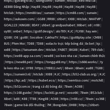
https://gavangtv.llc/
|
luongsontv
|
sunwin
|
hitclub
|
kèo nhà cái
|
AE888 Đăng Nhập
|
Hay88
|
Hay88
|
Hay88
|
Hay88
|
Hay88
|
Hay88
|
hitclub
|
https://mm88.tax/
|
sunwin
|
https://icm88.com/
|
sunwin
|
https://aukuwin.com/
|
GG88
|
RR88
|
shbet
|
XX88
|
Hitclub
|
NHATVIP
|
GOAL123
|
KING88
|
8DAY
|
shbet
|
grandpashabet
|
86bet
|
o8
|
rr88
|
uy88
|
onbet
|
https://go8f.design/
|
alo789
|
KJC
|
FLY88
|
hay.win
|
QS88
|
O8
|
go88
|
Socolive
|
CakhiaTV
|
https://go88play.site
|
CM88
|
8US
|
Phim Moi
|
TD88
|
TD88
|
xoilactv trực tiếp bóng đá
|
8x bet
|
kjc
|
xx88
|
https://taisunwin.dev
|
Hitclub
|
FABET
|
BIG88
|
Kubet
|
789 club
|
https://ee88-app.sa.com/
|
new88
|
soi keo nha cai
|
Sunwin chính thức
|
https://new88.pet/
|
https://tongga88.my/
|
https://s666.works/
|
ty
le keo nha cai
|
UY88
|
https://tt8811.net/
|
68win
|
68win
|
ea88
|
TG88
|
https://sunwin3.nl/
|
hitclub
|
XX88
|
KJC
|
https://b52-club.us.org/
|
KJC
|
https://kjc.ad/
|
https://kubet.eco/
|
https://xemtiso.com/
|
motchill
|
https://b52com.io
|
trang cá độ bóng đá
|
78win
|
AO88
|
https://c168.guide/
|
https://luck81.jp.net/
|
xoso66
|
78win
|
B52club
|
Xibet
|
lu88
|
K88
|
TT88
|
King88
|
AO88
|
https://rr88.cz/
|
78win
|
sv368
|
78win
|
game bài đổi thưởng
|
7M
|
Bongdalu
|
DH88
|
https://shbet-