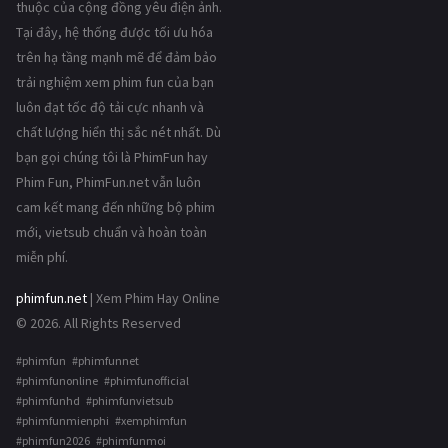
thuộc của cộng đồng yêu điện ảnh.
Tại đây, hệ thống được tối ưu hóa
trên hạ tầng mạnh mẽ để đảm bảo
trải nghiệm xem phim fun của bạn
luôn đạt tốc độ tải cực nhanh và
chất lượng hiển thị sắc nét nhất. Dù
bạn gọi chúng tôi là PhimFun hay
Phim Fun, PhimFun.net vẫn luôn
cam kết mang đến những bộ phim
mới, vietsub chuẩn và hoàn toàn
miễn phí.
phimfun.net
| Xem Phim Hay Online
© 2026. All Rights Reserved
#phimfun #phimfunnet
#phimfunonline #phimfunofficial
#phimfunhd #phimfunvietsub
#phimfunmienphi #xemphimfun
#phimfun2026 #phimfunmoi