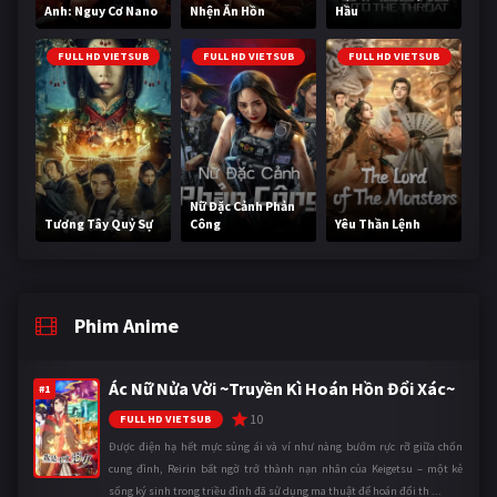
Anh: Nguy Cơ Nano
Nhện Ăn Hồn
Hầu
FULL HD VIETSUB
FULL HD VIETSUB
FULL HD VIETSUB
Nữ Đặc Cảnh Phản
Tương Tây Quỷ Sự
Công
Yêu Thần Lệnh
Phim Anime
Ác Nữ Nửa Vời ~Truyền Kì Hoán Hồn Đổi Xác~
#1
10
FULL HD VIETSUB
Được điện hạ hết mực sủng ái và ví như nàng bướm rực rỡ giữa chốn
cung đình, Reirin bất ngờ trở thành nạn nhân của Keigetsu – một kẻ
sống ký sinh trong triều đình đã sử dụng ma thuật để hoán đổi th ...