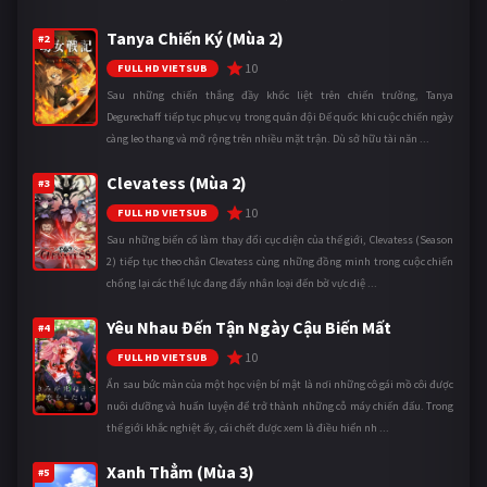
Tanya Chiến Ký (Mùa 2)
#2
10
FULL HD VIETSUB
Sau những chiến thắng đầy khốc liệt trên chiến trường, Tanya
Degurechaff tiếp tục phục vụ trong quân đội Đế quốc khi cuộc chiến ngày
càng leo thang và mở rộng trên nhiều mặt trận. Dù sở hữu tài năn ...
Clevatess (Mùa 2)
#3
10
FULL HD VIETSUB
Sau những biến cố làm thay đổi cục diện của thế giới, Clevatess (Season
2) tiếp tục theo chân Clevatess cùng những đồng minh trong cuộc chiến
chống lại các thế lực đang đẩy nhân loại đến bờ vực diệ ...
Yêu Nhau Đến Tận Ngày Cậu Biến Mất
#4
10
FULL HD VIETSUB
Ẩn sau bức màn của một học viện bí mật là nơi những cô gái mồ côi được
nuôi dưỡng và huấn luyện để trở thành những cỗ máy chiến đấu. Trong
thế giới khắc nghiệt ấy, cái chết được xem là điều hiển nh ...
Xanh Thẳm (Mùa 3)
#5