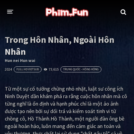
THỂ LOẠI
Trong Hôn Nhân, Ngoài Hôn
Thần thoại - Cổ trang
Hành động
Nhân
Tâm lý
Chiến tranh
Hun nei Hun wai
2024
73,615
FULL HD VIETSUB
TRUNG QUỐC - HỒNG KÔNG
Võ thuật - Kiếm hiệp
Nhạc kịch
Kinh dị
Tội phạm - Hình sự
Từ một sự cố tưởng chừng nhỏ nhặt, luật sư công ích
Ninh Duyệt dần khám phá ra rằng cuộc hôn nhân mà cô
Phiêu lưu
Hài hước
từng nghĩ là ổn định và hạnh phúc chỉ là một ảo ảnh
Viễn tưởng
Khoa học - Tài liệu
được tạo nên bởi sự dối trá và kiểm soát tinh vi từ
chồng cô, Hồ Thành.Hồ Thành, một người đàn ông bề
Hoạt hình
Thể thao
ngoài hoàn hảo, luôn mang đến cảm giác an toàn và
Tình cảm - Lãng mạn
Kỳ ảo
yêu thương, thực chất lại sử dụng "chất gây tê" cả về