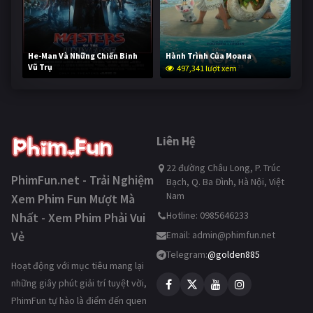
He-Man Và Những Chiến Binh
Hành Trình Của Moana
Vũ Trụ
497,341 lượt xem
246,590 lượt xem
Liên Hệ
22 đường Châu Long, P. Trúc
PhimFun.net - Trải Nghiệm
Bạch, Q. Ba Đình, Hà Nội, Việt
Nam
Xem Phim Fun Mượt Mà
Hotline: 0985646233
Nhất - Xem Phim Phải Vui
Vẻ
Email:
admin@phimfun.net
Telegram:
@golden885
Hoạt động với mục tiêu mang lại
những giây phút giải trí tuyệt vời,
PhimFun tự hào là điểm đến quen