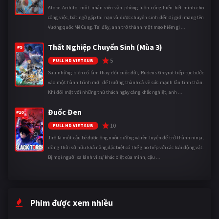
Atobe Arihito, một nhân viên văn phòng luôn cống hiến hết mình cho
công việc, bất ngờ gặp tai nạn và được chuyển sinh đến dị giới mang tên
Vương quốc Mê Cung. Tại đây, anh trở thành một mạo hiểm gi ...
Thất Nghiệp Chuyển Sinh (Mùa 3)
#9
5
FULL HD VIETSUB
Sau những biến cố làm thay đổi cuộc đời, Rudeus Greyrat tiếp tục bước
vào một hành trình mới để trưởng thành cả về sức mạnh lẫn tinh thần.
Khi đối mặt với những thử thách ngày càng khắc nghiệt, anh ...
Đuốc Đen
#10
10
FULL HD VIETSUB
Jirô là một cậu bé được ông nuôi dưỡng và rèn luyện để trở thành ninja,
đồng thời sở hữu khả năng đặc biệt có thể giao tiếp với các loài động vật.
Bị mọi người xa lánh vì sự khác biệt của mình, cậu ...
Phim được xem nhiều