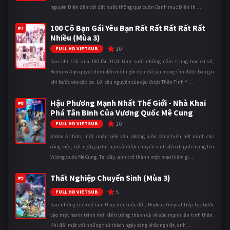
nguyên Điện đến với đất nước thông qua cuốn Danh mục Điện th ...
100 Cô Bạn Gái Yêu Bạn Rất Rất Rất Rất Rất
#7
Nhiều (Mùa 3)
10
FULL HD VIETSUB
Sau khi trải qua 100 lần thất tình suốt những năm trung học cơ sở,
Rentaro Aijo quyết định đến một ngôi đền để cầu mong tìm được bạn gái
khi bước vào cấp ba. Lời cầu nguyện của cậu được Thần Tình Y ...
Hậu Phương Mạnh Nhất Thế Giới - Nhà Khai
#8
Phá Tân Binh Của Vương Quốc Mê Cung
10
FULL HD VIETSUB
Atobe Arihito, một nhân viên văn phòng luôn cống hiến hết mình cho
công việc, bất ngờ gặp tai nạn và được chuyển sinh đến dị giới mang tên
Vương quốc Mê Cung. Tại đây, anh trở thành một mạo hiểm gi ...
Thất Nghiệp Chuyển Sinh (Mùa 3)
#9
5
FULL HD VIETSUB
Sau những biến cố làm thay đổi cuộc đời, Rudeus Greyrat tiếp tục bước
vào một hành trình mới để trưởng thành cả về sức mạnh lẫn tinh thần.
Khi đối mặt với những thử thách ngày càng khắc nghiệt, anh ...