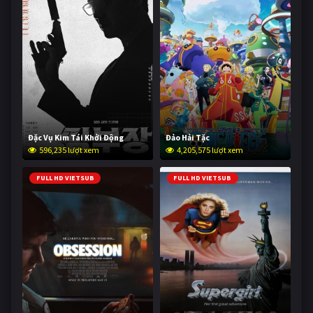
Đặc Vụ Kim Tái Khởi Động
Đảo Hải Tặc
596,235 lượt xem
4,205,575 lượt xem
FULL HD VIETSUB
FULL HD VIETSUB