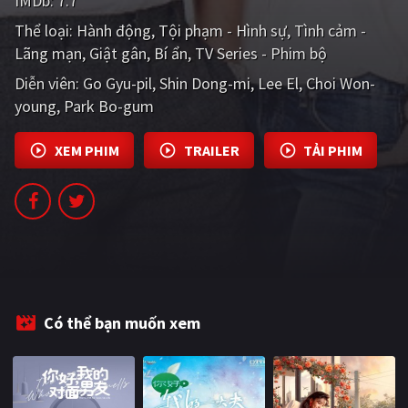
IMDb:
7.7
PHIM MỚI
Thể loại:
Hành động
Tội phạm - Hình sự
Tình cảm -
Lãng mạn
PHIM BỘ
Giật gân
Bí ẩn
TV Series - Phim bộ
Diễn viên:
Go Gyu-pil
Shin Dong-mi
Lee El
Choi Won-
PHIM LẺ
young
Park Bo-gum
PHIM CHIẾU RẠP
XEM PHIM
TRAILER
TẢI PHIM
TUYỂN TẬP PHIM
BLOG
Có thể bạn muốn xem