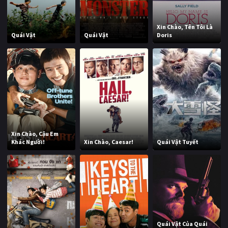
Xin Chào, Tên Tôi Là
Quái Vật
Quái Vật
Doris
Xin Chào, Cậu Em
Khác Người!
Xin Chào, Caesar!
Quái Vật Tuyết
Quái Vật Của Quái