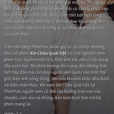
bí ẩn dần được hé lộ, cả hai phải đối mặt với những sự
thật đau lòng và những kẻ phạm tội có tâm lý phức tạp.
Giật gân
Gia đình
Với cốt truyện chặt chẽ, nhiều tình tiết bất ngờ cùng
Bí ẩn
Lịch sử
chiều sâu tâm lý nhân vật, I Remember You mang đến
câu chuyện hấp dẫn về công lý, sự chữa lành và giá trị
Viễn Tây
Tiểu sử
của tình thân.
GameShow
DramaTV
Trên nền tảng
PhimFun
, khán giả sẽ có cơ hội thưởng
QUỐC GIA
thức bộ phim
Xin Chào Quái Vật
với trải nghiệm xem
phim trực tuyến mượt mà, hình ảnh sắc nét và nội dung
Âu - Mỹ
Trung Quốc - Hồng Kông
đầy cuốn hút. Bộ phim không chỉ mang đến những tình
tiết hấp dẫn mà còn đưa người xem bước vào một thế
Hàn Quốc
Nhật Bản
giới điện ảnh sống động, nơi mỗi khoảnh khắc đều được
Ấn Độ
Việt Nam
tái hiện chân thực. Khi xem Xin Chào Quái Vật tại
PhimFun, người xem có thể tận hưởng trọn vẹn câu
Tổng hợp
chuyện, cảm xúc và những diễn biến kịch tính mà bộ
phim mang lại.
CẬP NHẬT