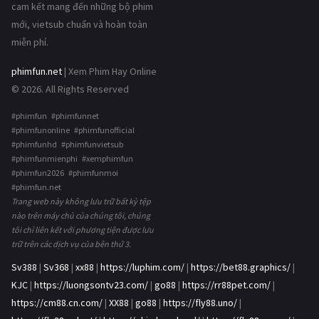
cam kết mang đến những bộ phim
mới, vietsub chuẩn và hoàn toàn
miễn phí.
phimfun.net
| Xem Phim Hay Online
© 2026. All Rights Reserved
#phimfun #phimfunnet
#phimfunonline #phimfunofficial
#phimfunhd #phimfunvietsub
#phimfunmienphi #xemphimfun
#phimfun2026 #phimfunmoi
#phimfun.net
Trang web này không lưu trữ bất kỳ tệp
nào trên máy chủ của chúng tôi, chúng
tôi chỉ liên kết với phương tiện được lưu
trữ trên các dịch vụ của bên thứ 3.
Sv388
|
Sv368
|
xx88
|
https://luphim.com/
|
https://bet88.graphics/
|
KJC
|
https://luongsontv23.com/
|
go88
|
https://rr88pet.com/
|
https://cm88.cn.com/
|
XX88
|
go88
|
https://fly88.uno/
|