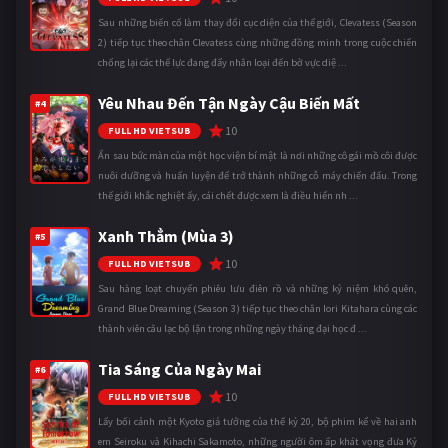
Sau những biến cố làm thay đổi cục diện của thế giới, Clevatess (Season
2) tiếp tục theo chân Clevatess cùng những đồng minh trong cuộc chiến
chống lại các thế lực đang đẩy nhân loại đến bờ vực diệ ...
Yêu Nhau Đến Tận Ngày Cậu Biến Mất
#4
10
FULL HD VIETSUB
Ẩn sau bức màn của một học viện bí mật là nơi những cô gái mồ côi được
nuôi dưỡng và huấn luyện để trở thành những cỗ máy chiến đấu. Trong
thế giới khắc nghiệt ấy, cái chết được xem là điều hiển nh ...
Xanh Thẳm (Mùa 3)
#5
10
FULL HD VIETSUB
Sau hàng loạt chuyến phiêu lưu điên rồ và những kỷ niệm khó quên,
Grand Blue Dreaming (Season 3) tiếp tục theo chân Iori Kitahara cùng các
thành viên câu lạc bộ lặn trong những ngày tháng đại học đ ...
Tia Sáng Của Ngày Mai
#6
10
FULL HD VIETSUB
Lấy bối cảnh một Kyoto giả tưởng của thế kỷ 20, bộ phim kể về hai anh
em Seiroku và Kihachi Sakamoto, những người ôm ấp khát vọng đưa Kỷ