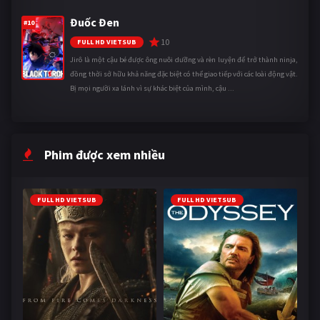
Đuốc Đen
#10
10
FULL HD VIETSUB
Jirô là một cậu bé được ông nuôi dưỡng và rèn luyện để trở thành ninja,
đồng thời sở hữu khả năng đặc biệt có thể giao tiếp với các loài động vật.
Bị mọi người xa lánh vì sự khác biệt của mình, cậu ...
Phim được xem nhiều
FULL HD VIETSUB
FULL HD VIETSUB