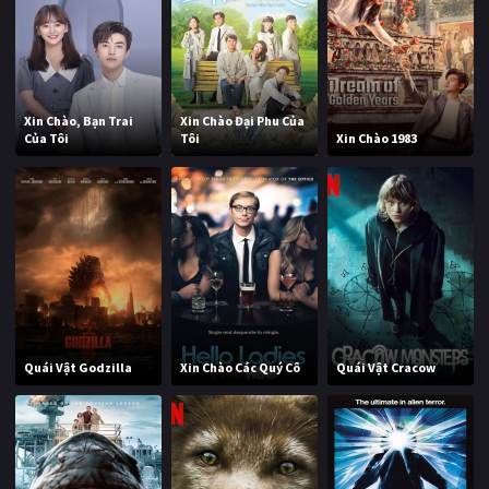
Xin Chào, Bạn Trai
Xin Chào Đại Phu Của
Của Tôi
Tôi
Xin Chào 1983
Quái Vật Godzilla
Xin Chào Các Quý Cô
Quái Vật Cracow