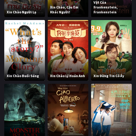
Vật Của
Xin Chào, Cậu Em
Frankenstein,
Xin Chào Người Lạ
Khác Người!
Frankenstein
Xin Chào Buổi Sáng
Xin Chào Lý Hoán Anh
Xin Đừng Tin Cô Ấy