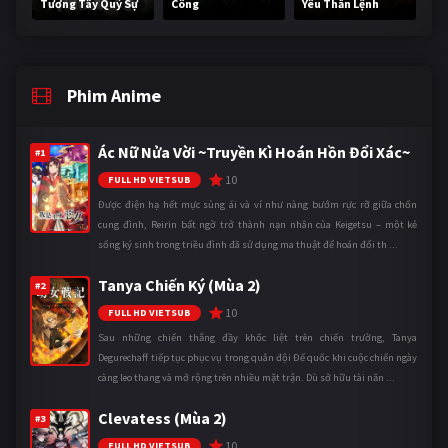
Tương Tây Quỷ Sự
Công
Yêu Thần Lệnh
Phim Anime
Ác Nữ Nửa Vời ~Truyền Kì Hoán Hồn Đổi Xác~
#1
10
FULL HD VIETSUB
Được điện hạ hết mực sủng ái và ví như nàng bướm rực rỡ giữa chốn
cung đình, Reirin bất ngờ trở thành nạn nhân của Keigetsu – một kẻ
sống ký sinh trong triều đình đã sử dụng ma thuật để hoán đổi th ...
Tanya Chiến Ký (Mùa 2)
#2
10
FULL HD VIETSUB
Sau những chiến thắng đầy khốc liệt trên chiến trường, Tanya
Degurechaff tiếp tục phục vụ trong quân đội Đế quốc khi cuộc chiến ngày
càng leo thang và mở rộng trên nhiều mặt trận. Dù sở hữu tài năn ...
Clevatess (Mùa 2)
#3
10
FULL HD VIETSUB