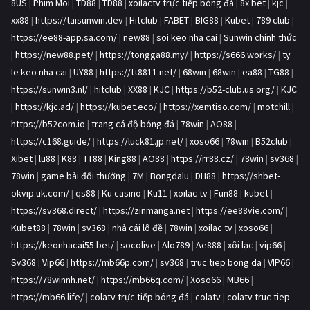
8US
|
Phim Moi
|
TD88
|
TD88
|
xoilactv trực tiếp bóng đá
|
8x bet
|
kjc
|
xx88
|
https://taisunwin.dev
|
Hitclub
|
FABET
|
BIG88
|
Kubet
|
789 club
|
https://ee88-app.sa.com/
|
new88
|
soi keo nha cai
|
Sunwin chính thức
|
https://new88.pet/
|
https://tongga88.my/
|
https://s666.works/
|
ty
le keo nha cai
|
UY88
|
https://tt8811.net/
|
68win
|
68win
|
ea88
|
TG88
|
https://sunwin3.nl/
|
hitclub
|
XX88
|
KJC
|
https://b52-club.us.org/
|
KJC
|
https://kjc.ad/
|
https://kubet.eco/
|
https://xemtiso.com/
|
motchill
|
https://b52com.io
|
trang cá độ bóng đá
|
78win
|
AO88
|
https://c168.guide/
|
https://luck81.jp.net/
|
xoso66
|
78win
|
B52club
|
Xibet
|
lu88
|
K88
|
TT88
|
King88
|
AO88
|
https://rr88.cz/
|
78win
|
sv368
|
78win
|
game bài đổi thưởng
|
7M
|
Bongdalu
|
DH88
|
https://shbet-
okvip.uk.com/
|
qs88
|
Ku casino
|
Ku11
|
xoilac tv
|
Fun88
|
kubet
|
https://sv368.direct/
|
https://zinmanga.net
|
https://ee88vie.com/
|
Kubet88
|
78win
|
sv368
|
nhà cái lô đề
|
78win
|
xoilac tv
|
xoso66
|
https://keonhacai55.bet/
|
socolive
|
Alo789
|
Ae888
|
xôi lạc
|
vip66
|
Sv368
|
Vip66
|
https://mb66p.com/
|
sv368
|
truc tiep bong da
|
VIP66
|
https://78winnh.net/
|
https://mb66q.com/
|
Xoso66
|
MB66
|
https://mb66.life/
|
colatv trực tiếp bóng đá
|
colatv
|
colatv truc tiep