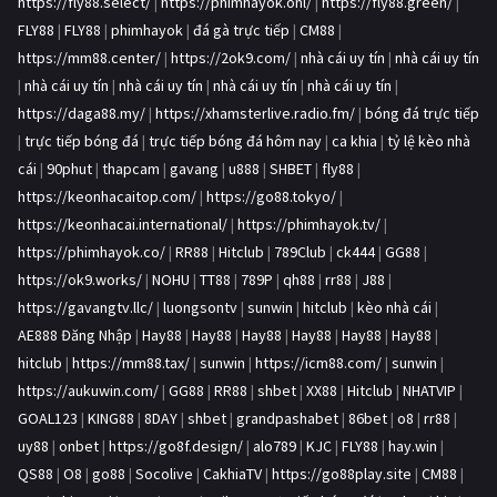
https://fly88.select/
|
https://phimhayok.onl/
|
https://fly88.green/
|
FLY88
|
FLY88
|
phimhayok
|
đá gà trực tiếp
|
CM88
|
https://mm88.center/
|
https://2ok9.com/
|
nhà cái uy tín
|
nhà cái uy tín
|
nhà cái uy tín
|
nhà cái uy tín
|
nhà cái uy tín
|
nhà cái uy tín
|
https://daga88.my/
|
https://xhamsterlive.radio.fm/
|
bóng đá trực tiếp
|
trực tiếp bóng đá
|
trực tiếp bóng đá hôm nay
|
ca khia
|
tỷ lệ kèo nhà
cái
|
90phut
|
thapcam
|
gavang
|
u888
|
SHBET
|
fly88
|
https://keonhacaitop.com/
|
https://go88.tokyo/
|
https://keonhacai.international/
|
https://phimhayok.tv/
|
https://phimhayok.co/
|
RR88
|
Hitclub
|
789Club
|
ck444
|
GG88
|
https://ok9.works/
|
NOHU
|
TT88
|
789P
|
qh88
|
rr88
|
J88
|
https://gavangtv.llc/
|
luongsontv
|
sunwin
|
hitclub
|
kèo nhà cái
|
AE888 Đăng Nhập
|
Hay88
|
Hay88
|
Hay88
|
Hay88
|
Hay88
|
Hay88
|
hitclub
|
https://mm88.tax/
|
sunwin
|
https://icm88.com/
|
sunwin
|
https://aukuwin.com/
|
GG88
|
RR88
|
shbet
|
XX88
|
Hitclub
|
NHATVIP
|
GOAL123
|
KING88
|
8DAY
|
shbet
|
grandpashabet
|
86bet
|
o8
|
rr88
|
uy88
|
onbet
|
https://go8f.design/
|
alo789
|
KJC
|
FLY88
|
hay.win
|
QS88
|
O8
|
go88
|
Socolive
|
CakhiaTV
|
https://go88play.site
|
CM88
|