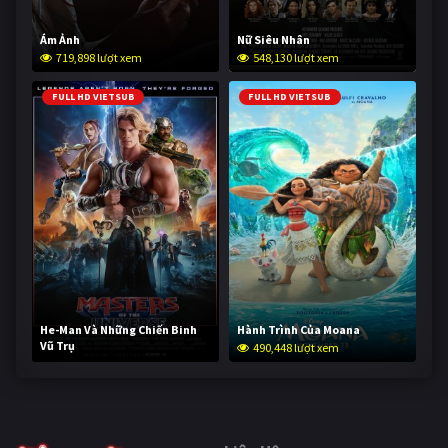
Ám Ảnh
Nữ Siêu Nhân
719,898 lượt xem
548,130 lượt xem
FULL HD VIETSUB
FULL HD VIETSUB
He-Man Và Những Chiến Binh
Hành Trình Của Moana
Vũ Trụ
490,448 lượt xem
239,128 lượt xem