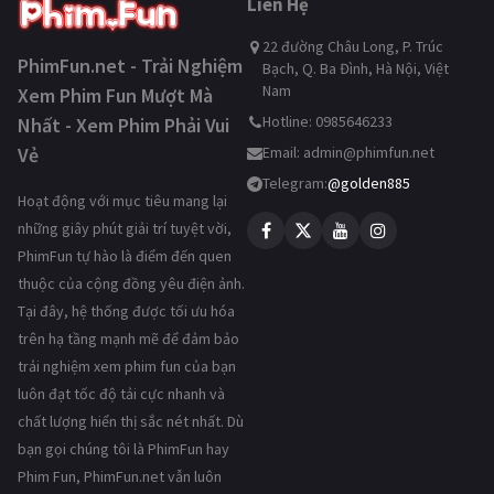
Liên Hệ
22 đường Châu Long, P. Trúc
PhimFun.net - Trải Nghiệm
Bạch, Q. Ba Đình, Hà Nội, Việt
Nam
Xem Phim Fun Mượt Mà
Hotline: 0985646233
Nhất - Xem Phim Phải Vui
Vẻ
Email:
admin@phimfun.net
Telegram:
@golden885
Hoạt động với mục tiêu mang lại
những giây phút giải trí tuyệt vời,
PhimFun tự hào là điểm đến quen
thuộc của cộng đồng yêu điện ảnh.
Tại đây, hệ thống được tối ưu hóa
trên hạ tầng mạnh mẽ để đảm bảo
trải nghiệm xem phim fun của bạn
luôn đạt tốc độ tải cực nhanh và
chất lượng hiển thị sắc nét nhất. Dù
bạn gọi chúng tôi là PhimFun hay
Phim Fun, PhimFun.net vẫn luôn