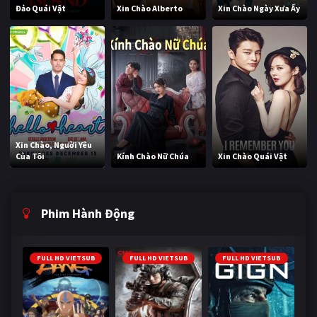
Đảo Quái Vật
Xin Chào Alberto
Xin Chào Ngày Xưa Ấy
Xin Chào, Người Yêu
Của Tôi
Kính Chào Nữ Chúa
Xin Chào Quái Vật
Phim Hành Động
FULL HD VIETSUB
FULL HD VIETSUB
FULL HD VIETSUB