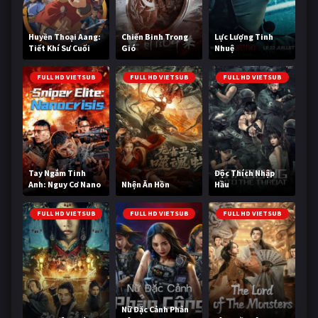
Huyền Thoại Aang:
Chiến Binh Trong
Lực Lượng Tinh
Tiết Khí Sư Cuối
Gió
Nhuệ
Cùng
FULL HD VIETSUB
FULL HD VIETSUB
FULL HD VIETSUB
Tay Ngắm Tinh
Độc Thích Nhập
Anh: Nguy Cơ Nano
Nhện Ăn Hồn
Hầu
FULL HD VIETSUB
FULL HD VIETSUB
FULL HD VIETSUB
Nữ Đặc Cảnh Phản