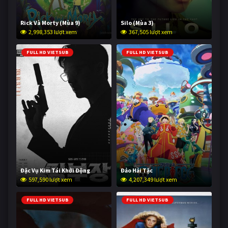
Rick Và Morty (Mùa 9)
Silo (Mùa 3)
2,998,353 lượt xem
367,505 lượt xem
FULL HD VIETSUB
FULL HD VIETSUB
Đặc Vụ Kim Tái Khởi Động
Đảo Hải Tặc
597,590 lượt xem
4,207,349 lượt xem
FULL HD VIETSUB
FULL HD VIETSUB