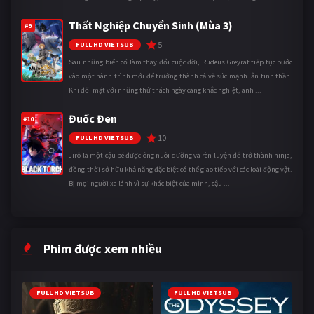
Thất Nghiệp Chuyển Sinh (Mùa 3)
#9
5
FULL HD VIETSUB
Sau những biến cố làm thay đổi cuộc đời, Rudeus Greyrat tiếp tục bước
vào một hành trình mới để trưởng thành cả về sức mạnh lẫn tinh thần.
Khi đối mặt với những thử thách ngày càng khắc nghiệt, anh ...
Đuốc Đen
#10
10
FULL HD VIETSUB
Jirô là một cậu bé được ông nuôi dưỡng và rèn luyện để trở thành ninja,
đồng thời sở hữu khả năng đặc biệt có thể giao tiếp với các loài động vật.
Bị mọi người xa lánh vì sự khác biệt của mình, cậu ...
Phim được xem nhiều
FULL HD VIETSUB
FULL HD VIETSUB