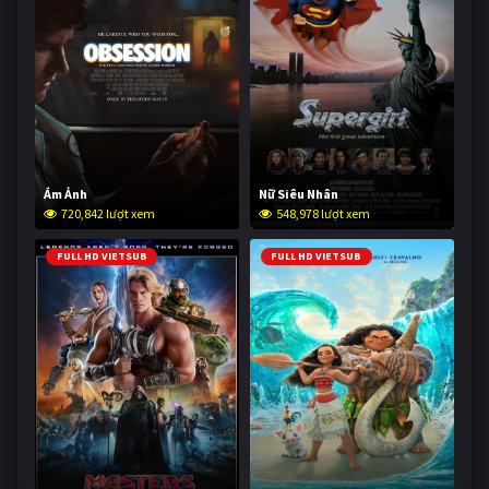
Ám Ảnh
Nữ Siêu Nhân
720,842 lượt xem
548,978 lượt xem
FULL HD VIETSUB
FULL HD VIETSUB