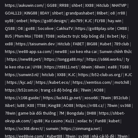
https://aukuwin.com/
|
GG88
|
RR88
|
shbet
|
XX88
|
Hitclub
|
NHATVIP
|
GOAL123
|
KING88
|
8DAY
|
shbet
|
grandpashabet
|
86bet
|
o8
|
rr88
|
uy88
|
onbet
|
https://go8f.design/
|
alo789
|
KJC
|
FLY88
|
hay.win
|
QS88
|
O8
|
go88
|
Socolive
|
CakhiaTV
|
https://go88play.site
|
CM88
|
8US
|
Phim Moi
|
TD88
|
TD88
|
xoilactv trực tiếp bóng đá
|
8x bet
|
kjc
|
xx88
|
https://taisunwin.dev
|
Hitclub
|
FABET
|
BIG88
|
Kubet
|
789 club
|
https://ee88-app.sa.com/
|
new88
|
soi keo nha cai
|
Sunwin chính thức
|
https://new88.pet/
|
https://tongga88.my/
|
https://s666.works/
|
ty
le keo nha cai
|
UY88
|
https://tt8811.net/
|
68win
|
68win
|
ea88
|
TG88
|
https://sunwin3.nl/
|
hitclub
|
XX88
|
KJC
|
https://b52-club.us.org/
|
KJC
|
https://kjc.ad/
|
https://kubet.eco/
|
https://xemtiso.com/
|
motchill
|
https://b52com.io
|
trang cá độ bóng đá
|
78win
|
AO88
|
https://c168.guide/
|
https://luck81.jp.net/
|
xoso66
|
78win
|
B52club
|
Xibet
|
lu88
|
K88
|
TT88
|
King88
|
AO88
|
https://rr88.cz/
|
78win
|
sv368
|
78win
|
game bài đổi thưởng
|
7M
|
Bongdalu
|
DH88
|
https://shbet-
okvip.uk.com/
|
qs88
|
Ku casino
|
Ku11
|
xoilac tv
|
Fun88
|
kubet
|
https://sv368.direct/
|
sunwin
|
https://zinmanga.net
|
https://ee88vie.com/
|
Kubet88
|
78win
|
sv368
|
nhà cái lô đề
|
78win
|