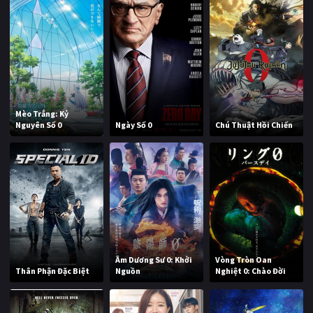
Mèo Trắng: Kỷ
Nguyên Số 0
Ngày Số 0
Chú Thuật Hồi Chiến
Âm Dương Sư 0: Khởi
Vòng Tròn Oan
Thân Phận Đặc Biệt
Nguồn
Nghiệt 0: Chào Đời