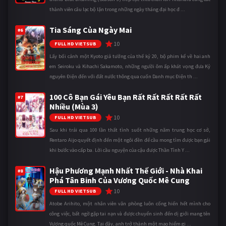
thành viên câu lạc bộ lặn trong những ngày tháng đại học đ ...
Tia Sáng Của Ngày Mai
#6
10
FULL HD VIETSUB
Lấy bối cảnh một Kyoto giả tưởng của thế kỷ 20, bộ phim kể về hai anh
em Seiroku và Kihachi Sakamoto, những người ôm ấp khát vọng đưa Kỷ
nguyên Điện đến với đất nước thông qua cuốn Danh mục Điện th ...
100 Cô Bạn Gái Yêu Bạn Rất Rất Rất Rất Rất
#7
Nhiều (Mùa 3)
10
FULL HD VIETSUB
Sau khi trải qua 100 lần thất tình suốt những năm trung học cơ sở,
Rentaro Aijo quyết định đến một ngôi đền để cầu mong tìm được bạn gái
khi bước vào cấp ba. Lời cầu nguyện của cậu được Thần Tình Y ...
Hậu Phương Mạnh Nhất Thế Giới - Nhà Khai
#8
Phá Tân Binh Của Vương Quốc Mê Cung
10
FULL HD VIETSUB
Atobe Arihito, một nhân viên văn phòng luôn cống hiến hết mình cho
công việc, bất ngờ gặp tai nạn và được chuyển sinh đến dị giới mang tên
Vương quốc Mê Cung. Tại đây, anh trở thành một mạo hiểm gi ...