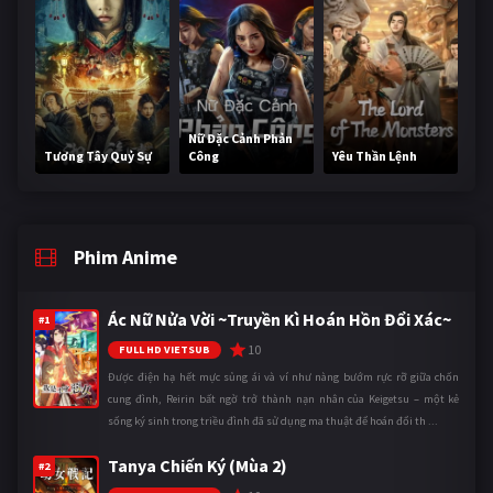
Nữ Đặc Cảnh Phản
Tương Tây Quỷ Sự
Công
Yêu Thần Lệnh
Phim Anime
Ác Nữ Nửa Vời ~Truyền Kì Hoán Hồn Đổi Xác~
#1
10
FULL HD VIETSUB
Được điện hạ hết mực sủng ái và ví như nàng bướm rực rỡ giữa chốn
cung đình, Reirin bất ngờ trở thành nạn nhân của Keigetsu – một kẻ
sống ký sinh trong triều đình đã sử dụng ma thuật để hoán đổi th ...
Tanya Chiến Ký (Mùa 2)
#2