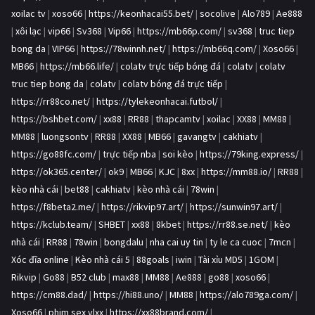
xoilac tv
|
xoso66
|
https://keonhacai55.bet/
|
socolive
|
Alo789
|
Ae888
|
xôi lạc
|
vip66
|
Sv368
|
Vip66
|
https://mb66p.com/
|
sv368
|
truc tiep
bong da
|
VIP66
|
https://78winnh.net/
|
https://mb66q.com/
|
Xoso66
|
MB66
|
https://mb66.life/
|
colatv trực tiếp bóng đá
|
colatv
|
colatv
truc tiep bong da
|
colatv
|
colatv bóng đá trực tiếp
|
https://rr88co.net/
|
https://tylekeonhacai.futbol/
|
https://bshbet.com/
|
xx88
|
RR88
|
thapcamtv
|
xoilac
|
XX88
|
MM88
|
MM88
|
luongsontv
|
RR88
|
XX88
|
MB66
|
gavangtv
|
cakhiatv
|
https://go88fc.com/
|
trực tiếp nba
|
soi kèo
|
https://79king.express/
|
https://ok365.center/
|
ok9
|
MB66
|
KJC
|
8xx
|
https://mm88.io/
|
RR88
|
kèo nhà cái
|
bet88
|
cakhiatv
|
kèo nhà cái
|
78win
|
https://f8beta2.me/
|
https://rikvip97.art/
|
https://sunwin97.art/
|
https://kclub.team/
|
SHBET
|
xx88
|
8kbet
|
https://rr88.se.net/
|
kèo
nhà cái
|
RR88
|
78win
|
bongdalu
|
nha cai uy tin
|
ty le ca cuoc
|
7mcn
|
Xóc đĩa online
|
Kèo nhà cái 5
|
88goals
|
iwin
|
Tài xỉu MD5
|
1GOM
|
Rikvip
|
Go88
|
B52 club
|
max88
|
MM88
|
Ae888
|
go88
|
xoso66
|
https://cm88.dad/
|
https://hi88.uno/
|
MM88
|
https://alo789ga.com/
|
Xoso66
|
phim sex vlxx
|
https://xx88brand.com/
|