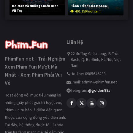
He-Man Và Những Chiến Binh
Hành Trình Của Moana
Vũ Trụ
491,159 lượt xem
239,993 lượt xem
Liên Hệ
22 đường Châu Long, P. Trúc
PhimFun.net - Trải Nghiệm
Bạch, Q. Ba Đình, Hà Nội, Việt
Nam
Xem Phim Fun Mượt Mà
Hotline: 0985646233
Nhất - Xem Phim Phải Vui
Vẻ
Email:
admin@phimfun.net
Telegram:
@golden885
Hoạt động với mục tiêu mang lại
những giây phút giải trí tuyệt vời,
PhimFun tự hào là điểm đến quen
thuộc của cộng đồng yêu điện ảnh.
Tại đây, hệ thống được tối ưu hóa
trên hạ tầng mạnh mẽ để đảm bảo