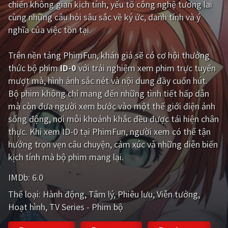
chiến không gian kịch tính, yếu tố công nghệ tương lai
cùng những câu hỏi sâu sắc về ký ức, danh tính và ý
Giật gân
Gia đình
nghĩa của việc tồn tại.
Bí ẩn
Lịch sử
Trên nền tảng
PhimFun
, khán giả sẽ có cơ hội thưởng
Viễn Tây
Tiểu sử
thức bộ phim
ID-0
với trải nghiệm xem phim trực tuyến
GameShow
DramaTV
mượt mà, hình ảnh sắc nét và nội dung đầy cuốn hút.
Bộ phim không chỉ mang đến những tình tiết hấp dẫn
QUỐC GIA
mà còn đưa người xem bước vào một thế giới điện ảnh
sống động, nơi mỗi khoảnh khắc đều được tái hiện chân
Âu - Mỹ
Trung Quốc - Hồng Kông
thực. Khi xem ID-0 tại PhimFun, người xem có thể tận
hưởng trọn vẹn câu chuyện, cảm xúc và những diễn biến
Hàn Quốc
Nhật Bản
kịch tính mà bộ phim mang lại.
Ấn Độ
Việt Nam
IMDb:
6.0
Tổng hợp
Thể loại:
Hành động
Tâm lý
Phiêu lưu
Viễn tưởng
Hoạt hình
TV Series - Phim bộ
CẬP NHẬT