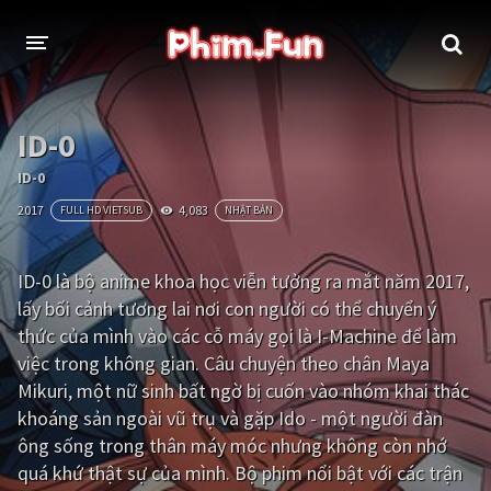
THỂ LOẠI
ID-0
Thần thoại - Cổ trang
Hành động
ID-0
2017
4,083
FULL HD VIETSUB
NHẬT BẢN
Tâm lý
Chiến tranh
Võ thuật - Kiếm hiệp
Nhạc kịch
ID-0 là bộ anime khoa học viễn tưởng ra mắt năm 2017,
lấy bối cảnh tương lai nơi con người có thể chuyển ý
Kinh dị
Tội phạm - Hình sự
thức của mình vào các cỗ máy gọi là I-Machine để làm
Phiêu lưu
Hài hước
việc trong không gian. Câu chuyện theo chân Maya
Mikuri, một nữ sinh bất ngờ bị cuốn vào nhóm khai thác
Viễn tưởng
Khoa học - Tài liệu
khoáng sản ngoài vũ trụ và gặp Ido - một người đàn
Hoạt hình
Thể thao
ông sống trong thân máy móc nhưng không còn nhớ
quá khứ thật sự của mình. Bộ phim nổi bật với các trận
Tình cảm - Lãng mạn
Kỳ ảo