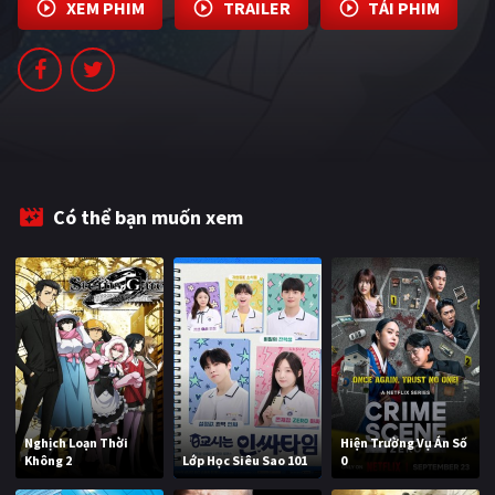
XEM PHIM
TRAILER
TẢI PHIM
PHIM MỚI
PHIM BỘ
PHIM LẺ
PHIM CHIẾU RẠP
TUYỂN TẬP PHIM
Có thể bạn muốn xem
BLOG
Nghịch Loạn Thời
Hiện Trường Vụ Án Số
Không 2
Lớp Học Siêu Sao 101
0