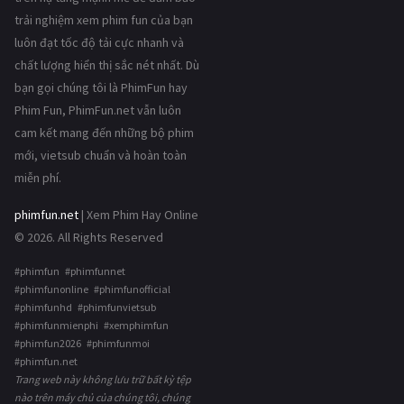
trải nghiệm xem phim fun của bạn
luôn đạt tốc độ tải cực nhanh và
chất lượng hiển thị sắc nét nhất. Dù
bạn gọi chúng tôi là PhimFun hay
Phim Fun, PhimFun.net vẫn luôn
cam kết mang đến những bộ phim
mới, vietsub chuẩn và hoàn toàn
miễn phí.
phimfun.net
| Xem Phim Hay Online
© 2026. All Rights Reserved
#phimfun #phimfunnet
#phimfunonline #phimfunofficial
#phimfunhd #phimfunvietsub
#phimfunmienphi #xemphimfun
#phimfun2026 #phimfunmoi
#phimfun.net
Trang web này không lưu trữ bất kỳ tệp
nào trên máy chủ của chúng tôi, chúng