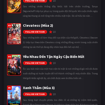
10
FULL HD VIETSUB
Sau những chiến thắng đầy khốc liệt trên chiến trường, Tanya
Degurechaff tiếp tục phục vụ trong quân đội Đế quốc khi cuộc chiến ngày
càng leo thang và mở rộng trên nhiều mặt trận. Dù sở hữu tài năn ...
Clevatess (Mùa 2)
#3
10
FULL HD VIETSUB
Sau những biến cố làm thay đổi cục diện của thế giới, Clevatess (Season
2) tiếp tục theo chân Clevatess cùng những đồng minh trong cuộc chiến
chống lại các thế lực đang đẩy nhân loại đến bờ vực diệ ...
Yêu Nhau Đến Tận Ngày Cậu Biến Mất
#4
10
FULL HD VIETSUB
Ẩn sau bức màn của một học viện bí mật là nơi những cô gái mồ côi được
nuôi dưỡng và huấn luyện để trở thành những cỗ máy chiến đấu. Trong
thế giới khắc nghiệt ấy, cái chết được xem là điều hiển nh ...
Xanh Thẳm (Mùa 3)
#5
10
FULL HD VIETSUB
Sau hàng loạt chuyến phiêu lưu điên rồ và những kỷ niệm khó quên,
Grand Blue Dreaming (Season 3) tiếp tục theo chân Iori Kitahara cùng các