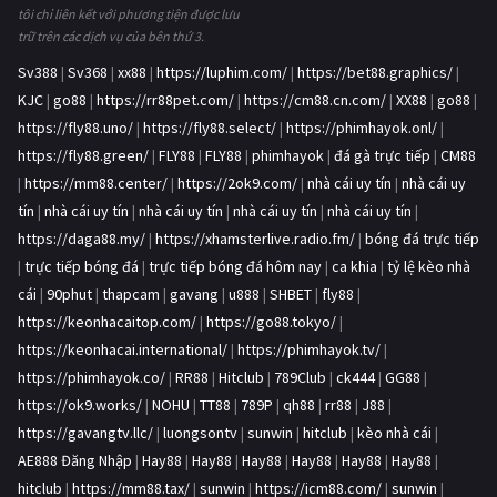
tôi chỉ liên kết với phương tiện được lưu
trữ trên các dịch vụ của bên thứ 3.
Sv388
|
Sv368
|
xx88
|
https://luphim.com/
|
https://bet88.graphics/
|
KJC
|
go88
|
https://rr88pet.com/
|
https://cm88.cn.com/
|
XX88
|
go88
|
https://fly88.uno/
|
https://fly88.select/
|
https://phimhayok.onl/
|
https://fly88.green/
|
FLY88
|
FLY88
|
phimhayok
|
đá gà trực tiếp
|
CM88
|
https://mm88.center/
|
https://2ok9.com/
|
nhà cái uy tín
|
nhà cái uy
tín
|
nhà cái uy tín
|
nhà cái uy tín
|
nhà cái uy tín
|
nhà cái uy tín
|
https://daga88.my/
|
https://xhamsterlive.radio.fm/
|
bóng đá trực tiếp
|
trực tiếp bóng đá
|
trực tiếp bóng đá hôm nay
|
ca khia
|
tỷ lệ kèo nhà
cái
|
90phut
|
thapcam
|
gavang
|
u888
|
SHBET
|
fly88
|
https://keonhacaitop.com/
|
https://go88.tokyo/
|
https://keonhacai.international/
|
https://phimhayok.tv/
|
https://phimhayok.co/
|
RR88
|
Hitclub
|
789Club
|
ck444
|
GG88
|
https://ok9.works/
|
NOHU
|
TT88
|
789P
|
qh88
|
rr88
|
J88
|
https://gavangtv.llc/
|
luongsontv
|
sunwin
|
hitclub
|
kèo nhà cái
|
AE888 Đăng Nhập
|
Hay88
|
Hay88
|
Hay88
|
Hay88
|
Hay88
|
Hay88
|
hitclub
|
https://mm88.tax/
|
sunwin
|
https://icm88.com/
|
sunwin
|