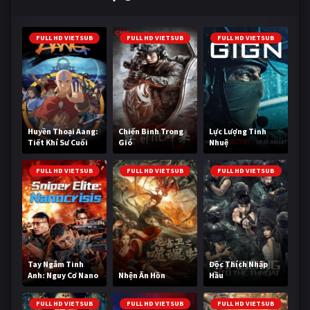
FULL HD VIETSUB
FULL HD VIETSUB
FULL HD VIETSUB
Huyền Thoại Aang:
Chiến Binh Trong
Lực Lượng Tinh
Tiết Khí Sư Cuối
Gió
Nhuệ
Cùng
FULL HD VIETSUB
FULL HD VIETSUB
FULL HD VIETSUB
Tay Ngắm Tinh
Độc Thích Nhập
Anh: Nguy Cơ Nano
Nhện Ăn Hồn
Hầu
FULL HD VIETSUB
FULL HD VIETSUB
FULL HD VIETSUB