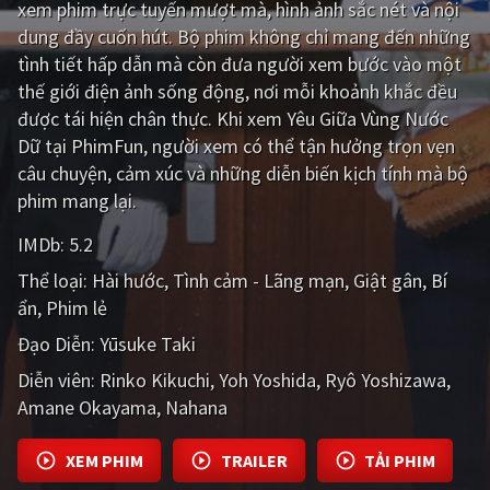
xem phim trực tuyến mượt mà, hình ảnh sắc nét và nội
dung đầy cuốn hút. Bộ phim không chỉ mang đến những
Giật gân
Gia đình
tình tiết hấp dẫn mà còn đưa người xem bước vào một
Bí ẩn
Lịch sử
thế giới điện ảnh sống động, nơi mỗi khoảnh khắc đều
được tái hiện chân thực. Khi xem Yêu Giữa Vùng Nước
Viễn Tây
Tiểu sử
Dữ tại PhimFun, người xem có thể tận hưởng trọn vẹn
GameShow
DramaTV
câu chuyện, cảm xúc và những diễn biến kịch tính mà bộ
phim mang lại.
QUỐC GIA
IMDb:
5.2
Âu - Mỹ
Trung Quốc - Hồng Kông
Thể loại:
Hài hước
Tình cảm - Lãng mạn
Giật gân
Bí
ẩn
Phim lẻ
Hàn Quốc
Nhật Bản
Đạo Diễn:
Yūsuke Taki
Ấn Độ
Việt Nam
Diễn viên:
Rinko Kikuchi
Yoh Yoshida
Ryô Yoshizawa
Amane Okayama
Tổng hợp
Nahana
XEM PHIM
TRAILER
TẢI PHIM
CẬP NHẬT