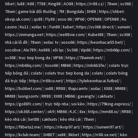
Xibet
|
lu88
|
K88
|
TT88
|
King88
|
AO88
|
https://rr88.cz/
|
78win
|
sv368
|
78win
|
game bài đổi thưởng
|
7M
|
Bongdalu
|
DH88
|
https://shbet-
okvip.uk.com/
|
qs88
|
Fly88
|
xoso 66
|
VIP66
|
OPEN88
|
OPEN88
|
Ku
casino
|
Ku11
|
xoilac tv
|
Fun88
|
kubet
|
https://sv368.direct/
|
sunwin
|
https://zinmanga.net
|
https://ee88vie.com/
|
Kubet88
|
78win
|
sv368
|
nhà cái lô đề
|
78win
|
xoilac tv
|
xoso66
|
https://keonhacai55.bet/
|
socolive
|
Alo789
|
Ae888
|
xôi lạc
|
Sv368
|
Vip66
|
https://mb66p.com/
|
sv368
|
truc tiep bong da
|
VIP66
|
https://78winnh.net/
|
https://mb66q.com/
|
Xoso66
|
MB66
|
https://mb66.life/
|
colatv trực
tiếp bóng đá
|
colatv
|
colatv truc tiep bong da
|
colatv
|
colatv bóng
đá trực tiếp
|
https://rr88co.net/
|
https://tylekeonhacai.futbol/
|
https://bshbet.com/
|
xx88
|
RR88
|
thapcamtv
|
xoilac
|
XX88
|
MM88
|
MM88
|
luongsontv
|
RR88
|
XX88
|
MB66
|
gavangtv
|
cakhiatv
|
https://go88fc.com/
|
trực tiếp nba
|
soi kèo
|
https://79king.express/
|
https://ok365.center/
|
ok9
|
MB66
|
KJC
|
8xx
|
https://mm88.io/
|
RR88
|
kèo nhà cái
|
bet88
|
cakhiatv
|
kèo nhà cái
|
78win
|
https://f8beta2.me/
|
https://rikvip97.art/
|
https://sunwin97.art/
|
https://kclub.team/
|
SHBET
|
xx88
|
8kbet
|
https://rr88.se.net/
|
kèo