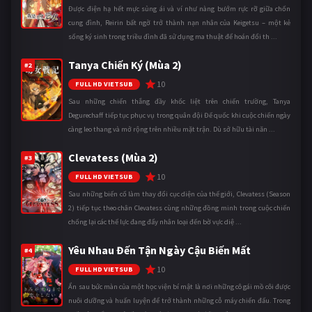
Được điện hạ hết mực sủng ái và ví như nàng bướm rực rỡ giữa chốn
cung đình, Reirin bất ngờ trở thành nạn nhân của Keigetsu – một kẻ
sống ký sinh trong triều đình đã sử dụng ma thuật để hoán đổi th ...
Tanya Chiến Ký (Mùa 2)
#2
10
FULL HD VIETSUB
Sau những chiến thắng đầy khốc liệt trên chiến trường, Tanya
Degurechaff tiếp tục phục vụ trong quân đội Đế quốc khi cuộc chiến ngày
càng leo thang và mở rộng trên nhiều mặt trận. Dù sở hữu tài năn ...
Clevatess (Mùa 2)
#3
10
FULL HD VIETSUB
Sau những biến cố làm thay đổi cục diện của thế giới, Clevatess (Season
2) tiếp tục theo chân Clevatess cùng những đồng minh trong cuộc chiến
chống lại các thế lực đang đẩy nhân loại đến bờ vực diệ ...
Yêu Nhau Đến Tận Ngày Cậu Biến Mất
#4
10
FULL HD VIETSUB
Ẩn sau bức màn của một học viện bí mật là nơi những cô gái mồ côi được
nuôi dưỡng và huấn luyện để trở thành những cỗ máy chiến đấu. Trong