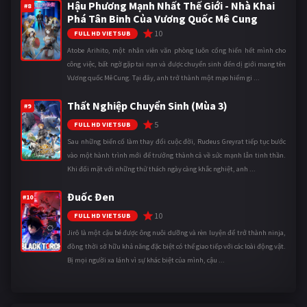
Hậu Phương Mạnh Nhất Thế Giới - Nhà Khai
#8
Phá Tân Binh Của Vương Quốc Mê Cung
10
FULL HD VIETSUB
Atobe Arihito, một nhân viên văn phòng luôn cống hiến hết mình cho
công việc, bất ngờ gặp tai nạn và được chuyển sinh đến dị giới mang tên
Vương quốc Mê Cung. Tại đây, anh trở thành một mạo hiểm gi ...
Thất Nghiệp Chuyển Sinh (Mùa 3)
#9
5
FULL HD VIETSUB
Sau những biến cố làm thay đổi cuộc đời, Rudeus Greyrat tiếp tục bước
vào một hành trình mới để trưởng thành cả về sức mạnh lẫn tinh thần.
Khi đối mặt với những thử thách ngày càng khắc nghiệt, anh ...
Đuốc Đen
#10
10
FULL HD VIETSUB
Jirô là một cậu bé được ông nuôi dưỡng và rèn luyện để trở thành ninja,
đồng thời sở hữu khả năng đặc biệt có thể giao tiếp với các loài động vật.
Bị mọi người xa lánh vì sự khác biệt của mình, cậu ...