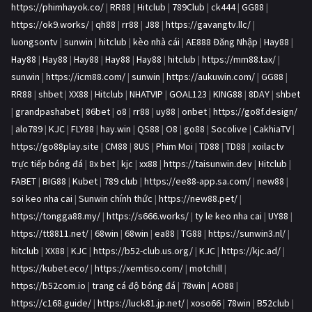
https://phimhayok.co/
|
RR88
|
Hitclub
|
789Club
|
ck444
|
GG88
|
https://ok9.works/
|
qh88
|
rr88
|
J88
|
https://gavangtv.llc/
|
luongsontv
|
sunwin
|
hitclub
|
kèo nhà cái
|
AE888 Đăng Nhập
|
Hay88
|
Hay88
|
Hay88
|
Hay88
|
Hay88
|
Hay88
|
hitclub
|
https://mm88.tax/
|
sunwin
|
https://icm88.com/
|
sunwin
|
https://aukuwin.com/
|
GG88
|
RR88
|
shbet
|
XX88
|
Hitclub
|
NHATVIP
|
GOAL123
|
KING88
|
8DAY
|
shbet
|
grandpashabet
|
86bet
|
o8
|
rr88
|
uy88
|
onbet
|
https://go8f.design/
|
alo789
|
KJC
|
FLY88
|
hay.win
|
QS88
|
O8
|
go88
|
Socolive
|
CakhiaTV
|
https://go88play.site
|
CM88
|
8US
|
Phim Moi
|
TD88
|
TD88
|
xoilactv
trực tiếp bóng đá
|
8x bet
|
kjc
|
xx88
|
https://taisunwin.dev
|
Hitclub
|
FABET
|
BIG88
|
Kubet
|
789 club
|
https://ee88-app.sa.com/
|
new88
|
soi keo nha cai
|
Sunwin chính thức
|
https://new88.pet/
|
https://tongga88.my/
|
https://s666.works/
|
ty le keo nha cai
|
UY88
|
https://tt8811.net/
|
68win
|
68win
|
ea88
|
TG88
|
https://sunwin3.nl/
|
hitclub
|
XX88
|
KJC
|
https://b52-club.us.org/
|
KJC
|
https://kjc.ad/
|
https://kubet.eco/
|
https://xemtiso.com/
|
motchill
|
https://b52com.io
|
trang cá độ bóng đá
|
78win
|
AO88
|
https://c168.guide/
|
https://luck81.jp.net/
|
xoso66
|
78win
|
B52club
|