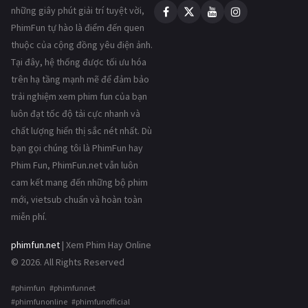
những giây phút giải trí tuyệt vời,
PhimFun tự hào là điểm đến quen
thuộc của cộng đồng yêu điện ảnh.
Tại đây, hệ thống được tối ưu hóa
trên hạ tầng mạnh mẽ để đảm bảo
trải nghiệm xem phim fun của bạn
luôn đạt tốc độ tải cực nhanh và
chất lượng hiển thị sắc nét nhất. Dù
bạn gọi chúng tôi là PhimFun hay
Phim Fun, PhimFun.net vẫn luôn
cam kết mang đến những bộ phim
mới, vietsub chuẩn và hoàn toàn
miễn phí.
phimfun.net
| Xem Phim Hay Online
© 2026. All Rights Reserved
#phimfun #phimfunnet
#phimfunonline #phimfunofficial