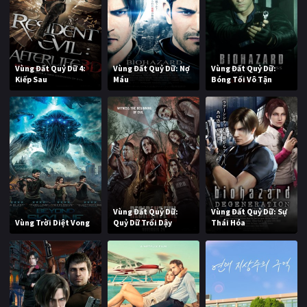
Vùng Đất Quỷ Dữ 4:
Vùng Đất Quỷ Dữ: Nợ
Vùng Đất Quỷ Dữ:
Kiếp Sau
Máu
Bóng Tối Vô Tận
Vùng Đất Quỷ Dữ:
Vùng Đất Quỷ Dữ: Sự
Vùng Trời Diệt Vong
Quỷ Dữ Trổi Dậy
Thái Hóa