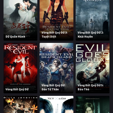
Vùng Đất Quỷ Dữ 3:
Vùng Đất Quỷ Dữ 2:
Dữ Quân Hành
Tuyệt Diệt
Khải Huyền
Vùng Đất Quỷ Dữ:
Vùng Đất Quỷ Dữ 5:
Vùng Đất Quỷ Dữ
Đảo Tử Thần
Báo Thù