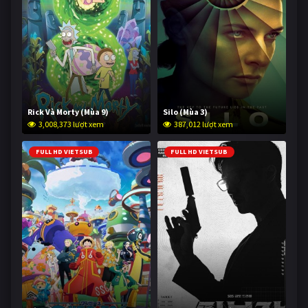
Rick Và Morty (Mùa 9)
Silo (Mùa 3)
3,008,373 lượt xem
387,012 lượt xem
FULL HD VIETSUB
FULL HD VIETSUB