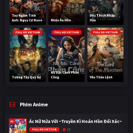
Tay Ngắm Tinh
Độc Thích Nhập
Anh: Nguy Cơ Nano
Nhện Ăn Hồn
Hầu
FULL HD VIETSUB
FULL HD VIETSUB
FULL HD VIETSUB
Nữ Đặc Cảnh Phản
Tương Tây Quỷ Sự
Công
Yêu Thần Lệnh
Phim Anime
Ác Nữ Nửa Vời ~Truyền Kì Hoán Hồn Đổi Xác~
#1
10
FULL HD VIETSUB