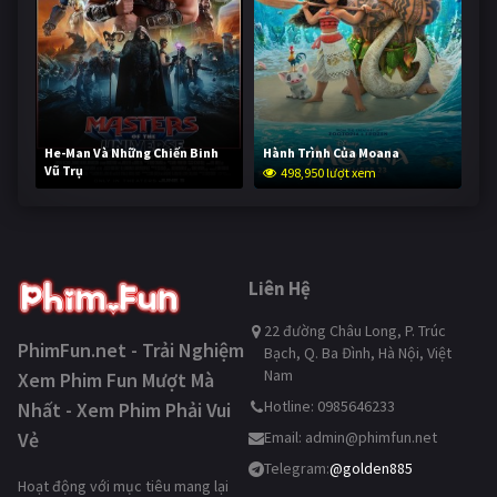
He-Man Và Những Chiến Binh
Hành Trình Của Moana
Vũ Trụ
498,950 lượt xem
248,396 lượt xem
Liên Hệ
22 đường Châu Long, P. Trúc
PhimFun.net - Trải Nghiệm
Bạch, Q. Ba Đình, Hà Nội, Việt
Nam
Xem Phim Fun Mượt Mà
Hotline: 0985646233
Nhất - Xem Phim Phải Vui
Vẻ
Email:
admin@phimfun.net
Telegram:
@golden885
Hoạt động với mục tiêu mang lại