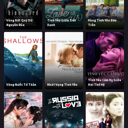
Vùng Đất Quỷ Dữ:
Tình Yêu Giữa Trời
Vùng Tình Yêu Đầu
Nguyền Rủa
Xanh
Tiên
Tình Yêu Cấm Kỵ Giữa
Vùng Nước Tử Thần
Khát Vọng Tình Yêu
Hai Thế Hệ