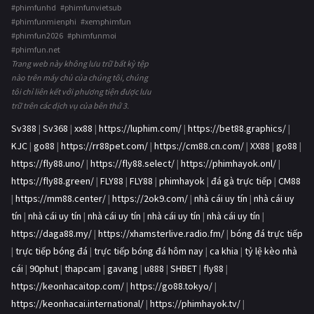
#phimfunhd #phimfunvietsub
#phimfunmienphi #xemphimfun
#phimfun2026 #phimfunmoi
#phimfun.net
Trang web này không lưu trữ bất kỳ tệp
nào trên máy chủ của chúng tôi, chúng
tôi chỉ liên kết với phương tiện được lưu
trữ trên các dịch vụ của bên thứ 3.
Sv388
|
Sv368
|
xx88
|
https://luphim.com/
|
https://bet88.graphics/
|
KJC
|
go88
|
https://rr88pet.com/
|
https://cm88.cn.com/
|
XX88
|
go88
|
https://fly88.uno/
|
https://fly88.select/
|
https://phimhayok.onl/
|
https://fly88.green/
|
FLY88
|
FLY88
|
phimhayok
|
đá gà trực tiếp
|
CM88
|
https://mm88.center/
|
https://2ok9.com/
|
nhà cái uy tín
|
nhà cái uy
tín
|
nhà cái uy tín
|
nhà cái uy tín
|
nhà cái uy tín
|
nhà cái uy tín
|
https://daga88.my/
|
https://xhamsterlive.radio.fm/
|
bóng đá trực tiếp
|
trực tiếp bóng đá
|
trực tiếp bóng đá hôm nay
|
ca khia
|
tỷ lệ kèo nhà
cái
|
90phut
|
thapcam
|
gavang
|
u888
|
SHBET
|
fly88
|
https://keonhacaitop.com/
|
https://go88.tokyo/
|
https://keonhacai.international/
|
https://phimhayok.tv/
|