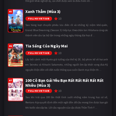
thế giới khắc nghiệt ấy, cái chết được xem là điều hiển nh ...
Xanh Thẳm (Mùa 3)
#5
10
FULL HD VIETSUB
Sau hàng loạt chuyến phiêu lưu điên rồ và những kỷ niệm khó quên,
Grand Blue Dreaming (Season 3) tiếp tục theo chân Iori Kitahara cùng các
thành viên câu lạc bộ lặn trong những ngày tháng đại học đ ...
Tia Sáng Của Ngày Mai
#6
10
FULL HD VIETSUB
Lấy bối cảnh một Kyoto giả tưởng của thế kỷ 20, bộ phim kể về hai anh
em Seiroku và Kihachi Sakamoto, những người ôm ấp khát vọng đưa Kỷ
nguyên Điện đến với đất nước thông qua cuốn Danh mục Điện th ...
100 Cô Bạn Gái Yêu Bạn Rất Rất Rất Rất Rất
#7
Nhiều (Mùa 3)
10
FULL HD VIETSUB
Sau khi trải qua 100 lần thất tình suốt những năm trung học cơ sở,
Rentaro Aijo quyết định đến một ngôi đền để cầu mong tìm được bạn gái
khi bước vào cấp ba. Lời cầu nguyện của cậu được Thần Tình Y ...