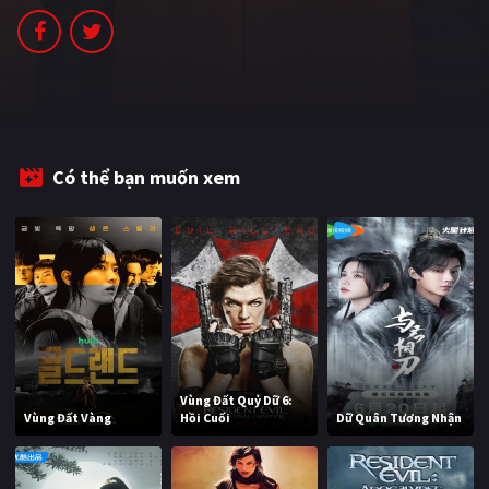
PHIM MỚI
PHIM BỘ
PHIM LẺ
PHIM CHIẾU RẠP
Có thể bạn muốn xem
TUYỂN TẬP PHIM
BLOG
Vùng Đất Quỷ Dữ 6:
Vùng Đất Vàng
Hồi Cuối
Dữ Quân Tương Nhận