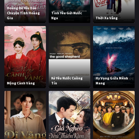
Hoàng Đế Yêu Dấu :
Chuyện Tình Hoàng
Tình Yêu Gửi Nước
Gia
Nga
Thời Xa Vắng
Kẻ Yêu Nước Cuồng
Hy Vọng Giữa Mênh
Mộng Cành Vàng
Tín
Mang