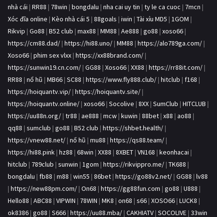
nhà cái
|
RR88
|
78win
|
bongdalu
|
nha cai uy tin
|
ty le ca cuoc
|
7mcn
|
Xóc đĩa online
|
Kèo nhà cái 5
|
88goals
|
iwin
|
Tài xỉu MD5
|
1GOM
|
Rikvip
|
Go88
|
B52 club
|
max88
|
MM88
|
Ae888
|
go88
|
xoso66
|
https://cm88.dad/
|
https://hi88.uno/
|
MM88
|
https://alo789ga.com/
|
Xoso66
|
phim sex vlxx
|
https://xx88brand.com/
|
https://sunwin19.cn.com/
|
GG88
|
Xoso66
|
XX88
|
https://rr88it.com/
|
RR88
|
nổ hũ
|
MB66
|
SC88
|
https://www.fly888.club/
|
hitclub
|
f168
|
https://hoiquantv.vip/
|
https://hoiquantv.site/
|
https://hoiquantv.online/
|
xoso66
|
Socolive
|
8XX
|
SumClub
|
HITCLUB
|
https://uu88n.org/
|
tr88
|
ae888
|
mcw
|
kuwin
|
88bet
|
x88
|
ao88
|
qq88
|
sumclub
|
go88
|
B52 club
|
https://shbet.health/
|
https://vnew88.net/
|
nổ hũ
|
mu88
|
https://qs88.team/
|
https://hi88.pink
|
hz88
|
68win
|
XX88
|
8XBET
|
VN168
|
keonhacai
|
hitclub
|
789club
|
sunwin
|
1gom
|
https://rikvippro.me/
|
TK688
|
bongdalu
|
fb88
|
m88
|
win55
|
86bet
|
https://go88v2.net/
|
GG88
|
lv88
|
https://new88pm.com/
|
On68
|
https://gg88fun.com
|
go88
|
U888
|
Hello88
|
ABC88
|
VIPWIN
|
78WIN
|
MK8
|
on68
|
s66
|
XOSO66
|
LUCK8
|
ok8386
|
go88
|
S666
|
https://uu88.mba/
|
CAKHIATV
|
SOCOLIVE
|
33win