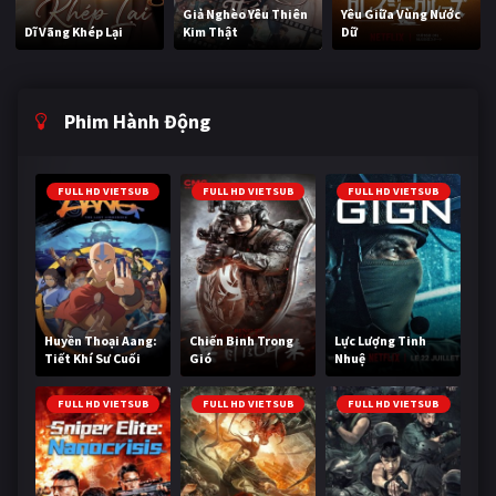
Giả Nghèo Yêu Thiên
Yêu Giữa Vùng Nước
Dĩ Vãng Khép Lại
Kim Thật
Dữ
Phim Hành Động
FULL HD VIETSUB
FULL HD VIETSUB
FULL HD VIETSUB
Huyền Thoại Aang:
Chiến Binh Trong
Lực Lượng Tinh
Tiết Khí Sư Cuối
Gió
Nhuệ
Cùng
FULL HD VIETSUB
FULL HD VIETSUB
FULL HD VIETSUB