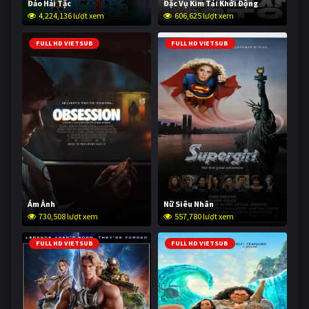
Đảo Hải Tặc
Đặc Vụ Kim Tái Khởi Động
4,224,136 lượt xem
606,625 lượt xem
FULL HD VIETSUB
FULL HD VIETSUB
Ám Ảnh
Nữ Siêu Nhân
730,508 lượt xem
557,780 lượt xem
FULL HD VIETSUB
FULL HD VIETSUB