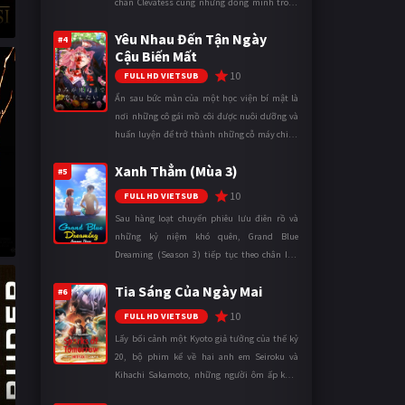
chân Clevatess cùng những đồng minh trong
cuộc chiến chống lại các thế lực đang đẩy nhân
Yêu Nhau Đến Tận Ngày
loại đến bờ vực diệ ...
#4
Cậu Biến Mất
10
FULL HD VIETSUB
Ẩn sau bức màn của một học viện bí mật là
nơi những cô gái mồ côi được nuôi dưỡng và
huấn luyện để trở thành những cỗ máy chiến
đấu. Trong thế giới khắc nghiệt ấy, cái chết
Xanh Thẳm (Mùa 3)
được xem là điều hiển nh ...
#5
10
FULL HD VIETSUB
Sau hàng loạt chuyến phiêu lưu điên rồ và
những kỷ niệm khó quên, Grand Blue
Dreaming (Season 3) tiếp tục theo chân Iori
Kitahara cùng các thành viên câu lạc bộ lặn
Tia Sáng Của Ngày Mai
trong những ngày tháng đại học đ ...
#6
10
FULL HD VIETSUB
Lấy bối cảnh một Kyoto giả tưởng của thế kỷ
20, bộ phim kể về hai anh em Seiroku và
Kihachi Sakamoto, những người ôm ấp khát
vọng đưa Kỷ nguyên Điện đến với đất nước