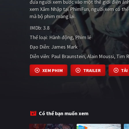
đưa người xem bước vào một thế giới điện ảnh
xem Xâm Nhập tại PhimFun, người xem có thể t
mà bộ phim mang lại.
IMDb:
3.8
Thể loại:
Hành động
Phim lẻ
Đạo Diễn:
James Mark
Diễn viên:
Paul Braunstein
Alain Moussi
Tim 
XEM PHIM
TRAILER
TẢI
Có thể bạn muốn xem