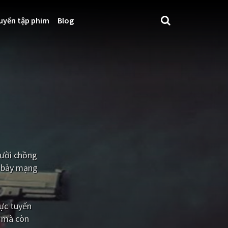
uyển tập phim
Blog
gười chồng
i bày mạng
ực tuyến
n mà còn