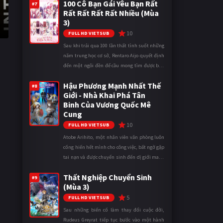
100 Cô Bạn Gái Yêu Bạn Rất
thông qua cuốn Danh mục Điện th ...
#7
Rất Rất Rất Rất Nhiều (Mùa
3)
10
FULL HD VIETSUB
Sau khi trải qua 100 lần thất tình suốt những
năm trung học cơ sở, Rentaro Aijo quyết định
đến một ngôi đền để cầu mong tìm được bạn
gái khi bước vào cấp ba. Lời cầu nguyện của
Hậu Phương Mạnh Nhất Thế
cậu được Thần Tình Y ...
#8
Giới - Nhà Khai Phá Tân
Binh Của Vương Quốc Mê
Cung
10
FULL HD VIETSUB
Atobe Arihito, một nhân viên văn phòng luôn
cống hiến hết mình cho công việc, bất ngờ gặp
tai nạn và được chuyển sinh đến dị giới mang
tên Vương quốc Mê Cung. Tại đây, anh trở
Thất Nghiệp Chuyển Sinh
thành một mạo hiểm gi ...
#9
(Mùa 3)
5
FULL HD VIETSUB
Sau những biến cố làm thay đổi cuộc đời,
Rudeus Greyrat tiếp tục bước vào một hành