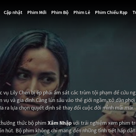
Cập nhật
Phim Mới
Phim Bộ
Phim Lẻ
Phim Chiếu Rạp
T
 vụ Lily Chen bị ép phải ám sát các trùm tội phạm để cứu n
ệm vụ và gia đình.Càng lún sâu vào thế giới ngầm, cô dần phơ
ưa ra lựa chọn quyết định sẽ thay đổi cuộc đời mình mãi mãi.
i thưởng thức bộ phim
Xâm Nhập
với trải nghiệm xem phim tr
ốn hút. Bộ phim không chỉ mang đến những tình tiết hấp dẫ