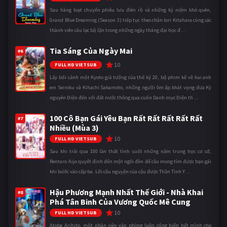
Sau hàng loạt chuyến phiêu lưu điên rồ và những kỷ niệm khó quên,
Grand Blue Dreaming (Season 3) tiếp tục theo chân Iori Kitahara cùng các
thành viên câu lạc bộ lặn trong những ngày tháng đại học đ ...
Tia Sáng Của Ngày Mai
#6
10
FULL HD VIETSUB
Lấy bối cảnh một Kyoto giả tưởng của thế kỷ 20, bộ phim kể về hai anh
em Seiroku và Kihachi Sakamoto, những người ôm ấp khát vọng đưa Kỷ
nguyên Điện đến với đất nước thông qua cuốn Danh mục Điện th ...
100 Cô Bạn Gái Yêu Bạn Rất Rất Rất Rất Rất
#7
Nhiều (Mùa 3)
10
FULL HD VIETSUB
Sau khi trải qua 100 lần thất tình suốt những năm trung học cơ sở,
Rentaro Aijo quyết định đến một ngôi đền để cầu mong tìm được bạn gái
khi bước vào cấp ba. Lời cầu nguyện của cậu được Thần Tình Y ...
Hậu Phương Mạnh Nhất Thế Giới - Nhà Khai
#8
Phá Tân Binh Của Vương Quốc Mê Cung
10
FULL HD VIETSUB
Atobe Arihito, một nhân viên văn phòng luôn cống hiến hết mình cho