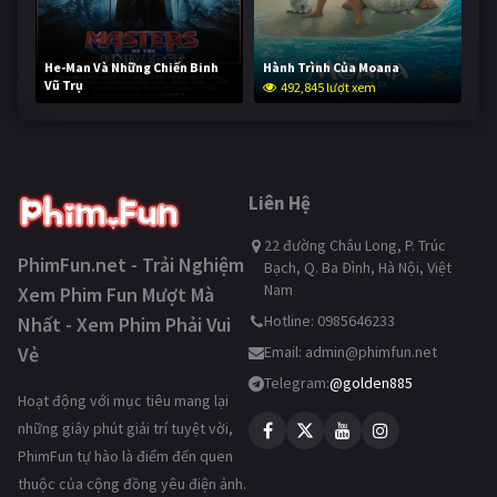
He-Man Và Những Chiến Binh
Hành Trình Của Moana
Vũ Trụ
492,845 lượt xem
241,775 lượt xem
Liên Hệ
22 đường Châu Long, P. Trúc
PhimFun.net - Trải Nghiệm
Bạch, Q. Ba Đình, Hà Nội, Việt
Nam
Xem Phim Fun Mượt Mà
Hotline: 0985646233
Nhất - Xem Phim Phải Vui
Vẻ
Email:
admin@phimfun.net
Telegram:
@golden885
Hoạt động với mục tiêu mang lại
những giây phút giải trí tuyệt vời,
PhimFun tự hào là điểm đến quen
thuộc của cộng đồng yêu điện ảnh.