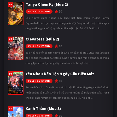
Tanya Chiến Ký (Mùa 2)
#2
10
FULL HD VIETSUB
Sau những chiến thắng đầy khốc liệt trên chiến trường, Tanya
Degurechaff tiếp tục phục vụ trong quân đội Đế quốc khi cuộc chiến ngày
càng leo thang và mở rộng trên nhiều mặt trận. Dù sở hữu tài năn ...
Clevatess (Mùa 2)
#3
10
FULL HD VIETSUB
Sau những biến cố làm thay đổi cục diện của thế giới, Clevatess (Season
2) tiếp tục theo chân Clevatess cùng những đồng minh trong cuộc chiến
chống lại các thế lực đang đẩy nhân loại đến bờ vực diệ ...
Yêu Nhau Đến Tận Ngày Cậu Biến Mất
#4
10
FULL HD VIETSUB
Ẩn sau bức màn của một học viện bí mật là nơi những cô gái mồ côi được
nuôi dưỡng và huấn luyện để trở thành những cỗ máy chiến đấu. Trong
thế giới khắc nghiệt ấy, cái chết được xem là điều hiển nh ...
Xanh Thẳm (Mùa 3)
#5
10
FULL HD VIETSUB