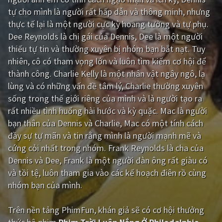
tự cho mình là người rất hấp dẫn và thông minh, nhưng
Giật gân
Gia đình
thực tế lại là một người cực kỳ hoang tưởng và tự phụ.
Dee Reynolds là chị gái của Dennis, Dee là một người
Bí ẩn
Lịch sử
thiếu tự tin và thường xuyên bị nhóm bạn bắt nạt. Tuy
Viễn Tây
Tiểu sử
nhiên, cô có tham vọng lớn và luôn tìm kiếm cơ hội để
thành công. Charlie Kelly là một nhân vật ngây ngô, lạ
GameShow
DramaTV
lùng và có những vấn đề tâm lý, Charlie thường xuyên
sống trong thế giới riêng của mình và là người tạo ra
QUỐC GIA
rất nhiều tình huống hài hước và kỳ quặc. Mac là người
bạn thân của Dennis và Charlie, Mac có một tính cách
Âu - Mỹ
Trung Quốc - Hồng Kông
đầy sự tự mãn và tin rằng mình là người mạnh mẽ và
Hàn Quốc
Nhật Bản
cứng cỏi nhất trong nhóm. Frank Reynolds là cha của
Dennis và Dee, Frank là một người đàn ông rất giàu có
Ấn Độ
Việt Nam
và tồi tệ, luôn tham gia vào các kế hoạch điên rồ cùng
Tổng hợp
nhóm bạn của mình.
Trên nền tảng
PhimFun
, khán giả sẽ có cơ hội thưởng
CẬP NHẬT