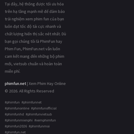
Tại đây, hệ thống được tối ưu hóa
trên hạ tầng mạnh mẽ để đảm bảo
trải nghiệm xem phim fun của bạn
luôn đạt tốc độ tải cực nhanh và
chất lượng hiển thị sắc nét nhất. Dù
bạn gọi chúng tôi là PhimFun hay
Phim Fun, PhimFun.net vẫn luôn
cam kết mang đến những bộ phim
mới, vietsub chuẩn và hoàn toàn
miễn phí.
phimfun.net
| Xem Phim Hay Online
© 2026. All Rights Reserved
#phimfun #phimfunnet
#phimfunonline #phimfunofficial
#phimfunhd #phimfunvietsub
#phimfunmienphi #xemphimfun
#phimfun2026 #phimfunmoi
#phimfun.net