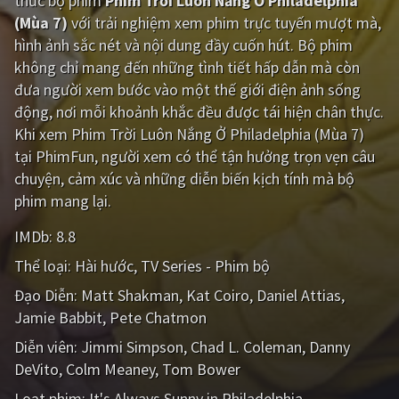
thức bộ phim
Phim Trời Luôn Nắng Ở Philadelphia
PHIM MỚI
(Mùa 7)
với trải nghiệm xem phim trực tuyến mượt mà,
hình ảnh sắc nét và nội dung đầy cuốn hút. Bộ phim
PHIM BỘ
không chỉ mang đến những tình tiết hấp dẫn mà còn
PHIM LẺ
đưa người xem bước vào một thế giới điện ảnh sống
động, nơi mỗi khoảnh khắc đều được tái hiện chân thực.
PHIM CHIẾU RẠP
Khi xem Phim Trời Luôn Nắng Ở Philadelphia (Mùa 7)
tại PhimFun, người xem có thể tận hưởng trọn vẹn câu
TUYỂN TẬP PHIM
chuyện, cảm xúc và những diễn biến kịch tính mà bộ
BLOG
phim mang lại.
IMDb:
8.8
Thể loại:
Hài hước
TV Series - Phim bộ
Đạo Diễn:
Matt Shakman
Kat Coiro
Daniel Attias
Jamie Babbit
Pete Chatmon
Diễn viên:
Jimmi Simpson
Chad L. Coleman
Danny
DeVito
Colm Meaney
Tom Bower
Loạt phim:
It's Always Sunny in Philadelphia