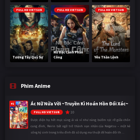
FULL HD VIETSUB
FULL HD VIETSUB
FULL HD VIETSUB
Nữ Đặc Cảnh Phản
Tương Tây Quỷ Sự
Công
Yêu Thần Lệnh
Phim Anime
Ác Nữ Nửa Vời ~Truyền Kì Hoán Hồn Đổi Xác~
#1
10
FULL HD VIETSUB
Được điện hạ hết mực sủng ái và ví như nàng bướm rực rỡ giữa chốn
cung đình, Reirin bất ngờ trở thành nạn nhân của Keigetsu – một kẻ
sống ký sinh trong triều đình đã sử dụng ma thuật để hoán đổi th ...