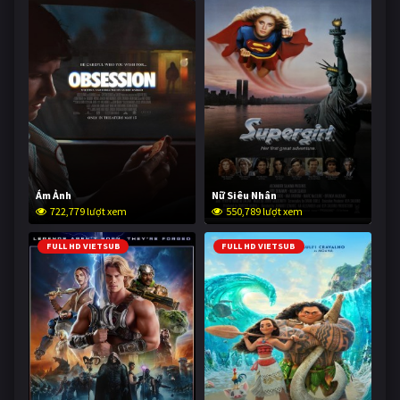
Ám Ảnh
Nữ Siêu Nhân
722,779 lượt xem
550,789 lượt xem
FULL HD VIETSUB
FULL HD VIETSUB