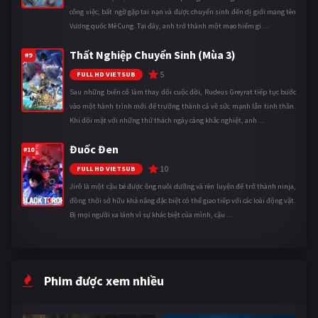
công việc, bất ngờ gặp tai nạn và được chuyển sinh đến dị giới mang tên
Vương quốc Mê Cung. Tại đây, anh trở thành một mạo hiểm gi ...
Thất Nghiệp Chuyển Sinh (Mùa 3)
#9
5
FULL HD VIETSUB
Sau những biến cố làm thay đổi cuộc đời, Rudeus Greyrat tiếp tục bước
vào một hành trình mới để trưởng thành cả về sức mạnh lẫn tinh thần.
Khi đối mặt với những thử thách ngày càng khắc nghiệt, anh ...
Đuốc Đen
#10
10
FULL HD VIETSUB
Jirô là một cậu bé được ông nuôi dưỡng và rèn luyện để trở thành ninja,
đồng thời sở hữu khả năng đặc biệt có thể giao tiếp với các loài động vật.
Bị mọi người xa lánh vì sự khác biệt của mình, cậu ...
Phim được xem nhiều