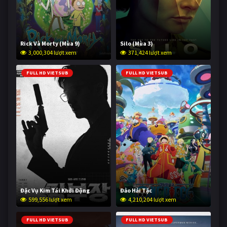
Rick Và Morty (Mùa 9)
Silo (Mùa 3)
3,000,304 lượt xem
371,424 lượt xem
FULL HD VIETSUB
FULL HD VIETSUB
Đặc Vụ Kim Tái Khởi Động
Đảo Hải Tặc
599,556 lượt xem
4,210,204 lượt xem
FULL HD VIETSUB
FULL HD VIETSUB