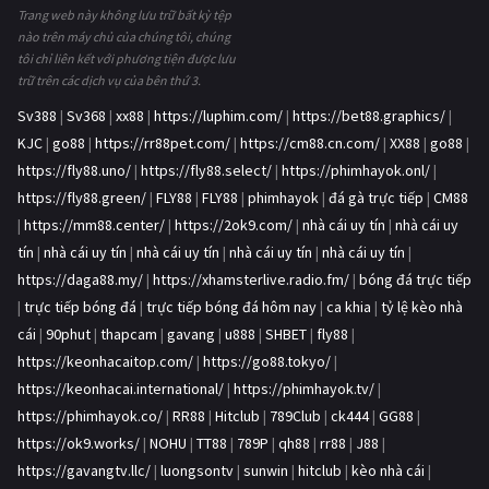
Trang web này không lưu trữ bất kỳ tệp
nào trên máy chủ của chúng tôi, chúng
tôi chỉ liên kết với phương tiện được lưu
trữ trên các dịch vụ của bên thứ 3.
Sv388
|
Sv368
|
xx88
|
https://luphim.com/
|
https://bet88.graphics/
|
KJC
|
go88
|
https://rr88pet.com/
|
https://cm88.cn.com/
|
XX88
|
go88
|
https://fly88.uno/
|
https://fly88.select/
|
https://phimhayok.onl/
|
https://fly88.green/
|
FLY88
|
FLY88
|
phimhayok
|
đá gà trực tiếp
|
CM88
|
https://mm88.center/
|
https://2ok9.com/
|
nhà cái uy tín
|
nhà cái uy
tín
|
nhà cái uy tín
|
nhà cái uy tín
|
nhà cái uy tín
|
nhà cái uy tín
|
https://daga88.my/
|
https://xhamsterlive.radio.fm/
|
bóng đá trực tiếp
|
trực tiếp bóng đá
|
trực tiếp bóng đá hôm nay
|
ca khia
|
tỷ lệ kèo nhà
cái
|
90phut
|
thapcam
|
gavang
|
u888
|
SHBET
|
fly88
|
https://keonhacaitop.com/
|
https://go88.tokyo/
|
https://keonhacai.international/
|
https://phimhayok.tv/
|
https://phimhayok.co/
|
RR88
|
Hitclub
|
789Club
|
ck444
|
GG88
|
https://ok9.works/
|
NOHU
|
TT88
|
789P
|
qh88
|
rr88
|
J88
|
https://gavangtv.llc/
|
luongsontv
|
sunwin
|
hitclub
|
kèo nhà cái
|