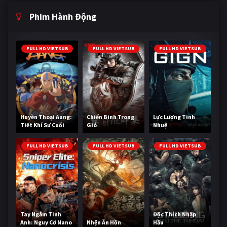
Phim Hành Động
FULL HD VIETSUB
FULL HD VIETSUB
FULL HD VIETSUB
Huyền Thoại Aang:
Chiến Binh Trong
Lực Lượng Tinh
Tiết Khí Sư Cuối
Gió
Nhuệ
Cùng
FULL HD VIETSUB
FULL HD VIETSUB
FULL HD VIETSUB
Tay Ngắm Tinh
Độc Thích Nhập
Anh: Nguy Cơ Nano
Nhện Ăn Hồn
Hầu