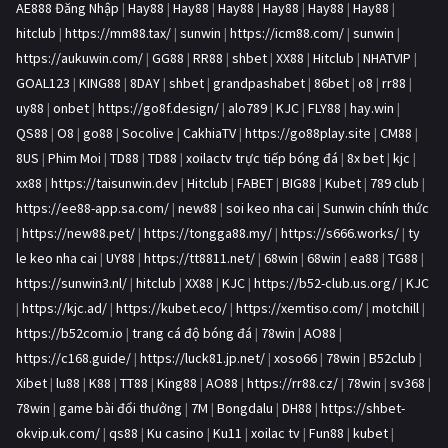
AE888 Đăng Nhập
|
Hay88
|
Hay88
|
Hay88
|
Hay88
|
Hay88
|
Hay88
|
hitclub
|
https://mm88.tax/
|
sunwin
|
https://icm88.com/
|
sunwin
|
https://aukuwin.com/
|
GG88
|
RR88
|
shbet
|
XX88
|
Hitclub
|
NHATVIP
|
GOAL123
|
KING88
|
8DAY
|
shbet
|
grandpashabet
|
86bet
|
o8
|
rr88
|
uy88
|
onbet
|
https://go8f.design/
|
alo789
|
KJC
|
FLY88
|
hay.win
|
QS88
|
O8
|
go88
|
Socolive
|
CakhiaTV
|
https://go88play.site
|
CM88
|
8US
|
Phim Moi
|
TD88
|
TD88
|
xoilactv trực tiếp bóng đá
|
8x bet
|
kjc
|
xx88
|
https://taisunwin.dev
|
Hitclub
|
FABET
|
BIG88
|
Kubet
|
789 club
|
https://ee88-app.sa.com/
|
new88
|
soi keo nha cai
|
Sunwin chính thức
|
https://new88.pet/
|
https://tongga88.my/
|
https://s666.works/
|
ty
le keo nha cai
|
UY88
|
https://tt8811.net/
|
68win
|
68win
|
ea88
|
TG88
|
https://sunwin3.nl/
|
hitclub
|
XX88
|
KJC
|
https://b52-club.us.org/
|
KJC
|
https://kjc.ad/
|
https://kubet.eco/
|
https://xemtiso.com/
|
motchill
|
https://b52com.io
|
trang cá độ bóng đá
|
78win
|
AO88
|
https://c168.guide/
|
https://luck81.jp.net/
|
xoso66
|
78win
|
B52club
|
Xibet
|
lu88
|
K88
|
TT88
|
King88
|
AO88
|
https://rr88.cz/
|
78win
|
sv368
|
78win
|
game bài đổi thưởng
|
7M
|
Bongdalu
|
DH88
|
https://shbet-
okvip.uk.com/
|
qs88
|
Ku casino
|
Ku11
|
xoilac tv
|
Fun88
|
kubet
|