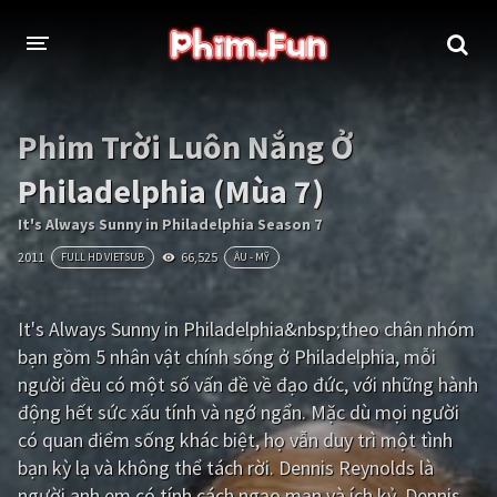
THỂ LOẠI
Phim Trời Luôn Nắng Ở
Thần thoại - Cổ trang
Hành động
Philadelphia (Mùa 7)
Tâm lý
Chiến tranh
It's Always Sunny in Philadelphia Season 7
2011
66,525
FULL HD VIETSUB
ÂU - MỸ
Võ thuật - Kiếm hiệp
Nhạc kịch
Kinh dị
Tội phạm - Hình sự
It's Always Sunny in Philadelphia&nbsp;theo chân nhóm
bạn gồm 5 nhân vật chính sống ở Philadelphia, mỗi
Phiêu lưu
Hài hước
người đều có một số vấn đề về đạo đức, với những hành
Viễn tưởng
Khoa học - Tài liệu
động hết sức xấu tính và ngớ ngẩn. Mặc dù mọi người
có quan điểm sống khác biệt, họ vẫn duy trì một tình
Hoạt hình
Thể thao
bạn kỳ lạ và không thể tách rời. Dennis Reynolds là
Tình cảm - Lãng mạn
Kỳ ảo
người anh em có tính cách ngạo mạn và ích kỷ, Dennis