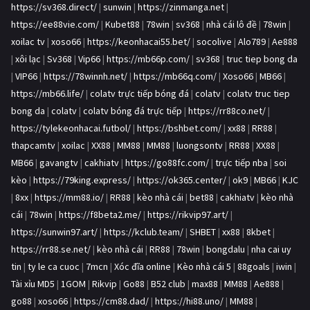
https://sv368.direct/
|
sunwin
|
https://zinmanga.net
|
https://ee88vie.com/
|
Kubet88
|
78win
|
sv368
|
nhà cái lô đề
|
78win
|
xoilac tv
|
xoso66
|
https://keonhacai55.bet/
|
socolive
|
Alo789
|
Ae888
|
xôi lạc
|
Sv368
|
Vip66
|
https://mb66p.com/
|
sv368
|
truc tiep bong da
|
VIP66
|
https://78winnh.net/
|
https://mb66q.com/
|
Xoso66
|
MB66
|
https://mb66.life/
|
colatv trực tiếp bóng đá
|
colatv
|
colatv truc tiep
bong da
|
colatv
|
colatv bóng đá trực tiếp
|
https://rr88co.net/
|
https://tylekeonhacai.futbol/
|
https://bshbet.com/
|
xx88
|
RR88
|
thapcamtv
|
xoilac
|
XX88
|
MM88
|
MM88
|
luongsontv
|
RR88
|
XX88
|
MB66
|
gavangtv
|
cakhiatv
|
https://go88fc.com/
|
trực tiếp nba
|
soi
kèo
|
https://79king.express/
|
https://ok365.center/
|
ok9
|
MB66
|
KJC
|
8xx
|
https://mm88.io/
|
RR88
|
kèo nhà cái
|
bet88
|
cakhiatv
|
kèo nhà
cái
|
78win
|
https://f8beta2.me/
|
https://rikvip97.art/
|
https://sunwin97.art/
|
https://kclub.team/
|
SHBET
|
xx88
|
8kbet
|
https://rr88.se.net/
|
kèo nhà cái
|
RR88
|
78win
|
bongdalu
|
nha cai uy
tin
|
ty le ca cuoc
|
7mcn
|
Xóc đĩa online
|
Kèo nhà cái 5
|
88goals
|
iwin
|
Tài xỉu MD5
|
1GOM
|
Rikvip
|
Go88
|
B52 club
|
max88
|
MM88
|
Ae888
|
go88
|
xoso66
|
https://cm88.dad/
|
https://hi88.uno/
|
MM88
|