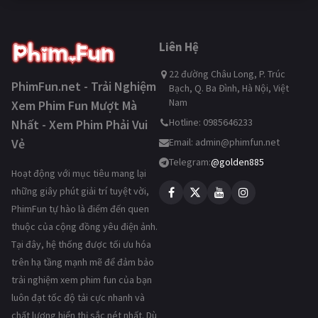
Liên Hệ
22 đường Châu Long, P. Trúc
PhimFun.net - Trải Nghiệm
Bạch, Q. Ba Đình, Hà Nội, Việt
Nam
Xem Phim Fun Mượt Mà
Hotline: 0985646233
Nhất - Xem Phim Phải Vui
Vẻ
Email:
admin@phimfun.net
Telegram:
@golden885
Hoạt động với mục tiêu mang lại
những giây phút giải trí tuyệt vời,
PhimFun tự hào là điểm đến quen
thuộc của cộng đồng yêu điện ảnh.
Tại đây, hệ thống được tối ưu hóa
trên hạ tầng mạnh mẽ để đảm bảo
trải nghiệm xem phim fun của bạn
luôn đạt tốc độ tải cực nhanh và
chất lượng hiển thị sắc nét nhất. Dù