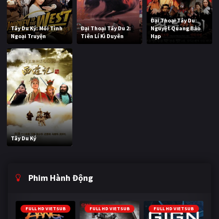
Đại Thoại Tây Du:
Tây Du Ký: Mối Tình
Đại Thoại Tây Du 2:
Nguyệt Quang Bảo
Ngoại Truyện
Tiên Lí Kì Duyên
Hạp
Tây Du Ký
Phim Hành Động
FULL HD VIETSUB
FULL HD VIETSUB
FULL HD VIETSUB