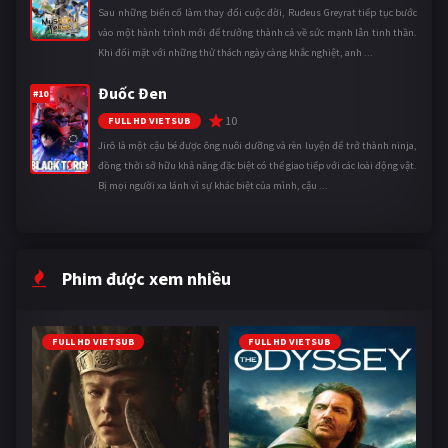
Sau những biến cố làm thay đổi cuộc đời, Rudeus Greyrat tiếp tục bước
vào một hành trình mới để trưởng thành cả về sức mạnh lẫn tinh thần.
Khi đối mặt với những thử thách ngày càng khắc nghiệt, anh ...
Đuốc Đen
#10
10
FULL HD VIETSUB
Jirô là một cậu bé được ông nuôi dưỡng và rèn luyện để trở thành ninja,
đồng thời sở hữu khả năng đặc biệt có thể giao tiếp với các loài động vật.
Bị mọi người xa lánh vì sự khác biệt của mình, cậu ...
Phim được xem nhiều
FULL HD VIETSUB
FULL HD VIETSUB