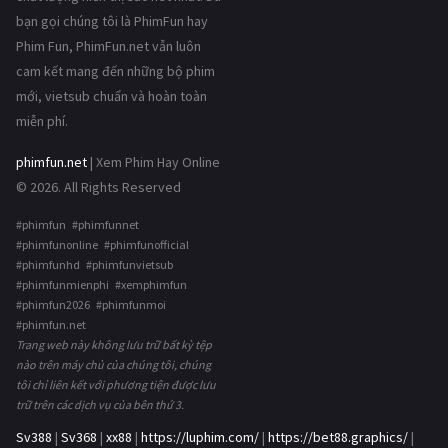
bạn gọi chúng tôi là PhimFun hay
Phim Fun, PhimFun.net vẫn luôn
cam kết mang đến những bộ phim
mới, vietsub chuẩn và hoàn toàn
miễn phí.
phimfun.net
| Xem Phim Hay Online
© 2026. All Rights Reserved
#phimfun #phimfunnet
#phimfunonline #phimfunofficial
#phimfunhd #phimfunvietsub
#phimfunmienphi #xemphimfun
#phimfun2026 #phimfunmoi
#phimfun.net
Trang web này không lưu trữ bất kỳ tệp
nào trên máy chủ của chúng tôi, chúng
tôi chỉ liên kết với phương tiện được lưu
trữ trên các dịch vụ của bên thứ 3.
Sv388
|
Sv368
|
xx88
|
https://luphim.com/
|
https://bet88.graphics/
|