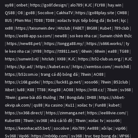
uy88
|
onbet
|
https://go8f.design/
|
alo789
|
KJC
|
FLY88
|
hay.win
|
QS88
|
O8
|
go88
|
Socolive
|
CakhiaTV
|
https://go88play.site
|
CM88
|
8US
|
Phim Moi
|
TD88
|
TD88
|
xoilactv trực tiếp bóng đá
|
8x bet
|
kjc
|
xx88
|
https://taisunwin.dev
|
Hitclub
|
FABET
|
BIG88
|
Kubet
|
789 club
|
https://ee88-app.sa.com/
|
new88
|
soi keo nha cai
|
Sunwin chính thức
|
https://new88.pet/
|
https://tongga88.my/
|
https://s666.works/
|
ty
le keo nha cai
|
UY88
|
https://tt8811.net/
|
68win
|
68win
|
ea88
|
TG88
|
https://sunwin3.nl/
|
hitclub
|
XX88
|
KJC
|
https://b52-club.us.org/
|
KJC
|
https://kjc.ad/
|
https://kubet.eco/
|
https://xemtiso.com/
|
motchill
|
https://b52com.io
|
trang cá độ bóng đá
|
78win
|
AO88
|
https://c168.guide/
|
https://luck81.jp.net/
|
xoso66
|
78win
|
B52club
|
Xibet
|
lu88
|
K88
|
TT88
|
King88
|
AO88
|
https://rr88.cz/
|
78win
|
sv368
|
78win
|
game bài đổi thưởng
|
7M
|
Bongdalu
|
DH88
|
https://shbet-
okvip.uk.com/
|
qs88
|
Ku casino
|
Ku11
|
xoilac tv
|
Fun88
|
kubet
|
https://sv368.direct/
|
https://zinmanga.net
|
https://ee88vie.com/
|
Kubet88
|
78win
|
sv368
|
nhà cái lô đề
|
78win
|
xoilac tv
|
xoso66
|
https://keonhacai55.bet/
|
socolive
|
Alo789
|
Ae888
|
xôi lạc
|
vip66
|
Sv368
|
Vip66
|
https://mb66p.com/
|
sv368
|
truc tiep bong da
|
VIP66
|