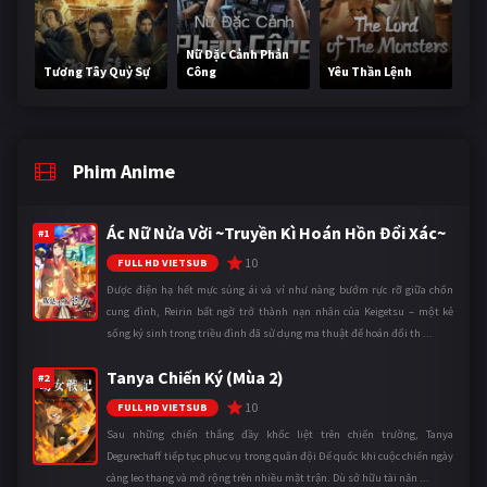
Nữ Đặc Cảnh Phản
Tương Tây Quỷ Sự
Công
Yêu Thần Lệnh
Phim Anime
Ác Nữ Nửa Vời ~Truyền Kì Hoán Hồn Đổi Xác~
#1
10
FULL HD VIETSUB
Được điện hạ hết mực sủng ái và ví như nàng bướm rực rỡ giữa chốn
cung đình, Reirin bất ngờ trở thành nạn nhân của Keigetsu – một kẻ
sống ký sinh trong triều đình đã sử dụng ma thuật để hoán đổi th ...
Tanya Chiến Ký (Mùa 2)
#2
10
FULL HD VIETSUB
Sau những chiến thắng đầy khốc liệt trên chiến trường, Tanya
Degurechaff tiếp tục phục vụ trong quân đội Đế quốc khi cuộc chiến ngày
càng leo thang và mở rộng trên nhiều mặt trận. Dù sở hữu tài năn ...