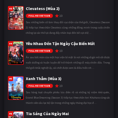
Clevatess (Mùa 2)
#3
10
FULL HD VIETSUB
Sau những biến cố làm thay đổi cục diện của thế giới, Clevatess (Season
2) tiếp tục theo chân Clevatess cùng những đồng minh trong cuộc chiến
chống lại các thế lực đang đẩy nhân loại đến bờ vực diệ ...
Yêu Nhau Đến Tận Ngày Cậu Biến Mất
#4
10
FULL HD VIETSUB
Ẩn sau bức màn của một học viện bí mật là nơi những cô gái mồ côi được
nuôi dưỡng và huấn luyện để trở thành những cỗ máy chiến đấu. Trong
thế giới khắc nghiệt ấy, cái chết được xem là điều hiển nh ...
Xanh Thẳm (Mùa 3)
#5
10
FULL HD VIETSUB
Sau hàng loạt chuyến phiêu lưu điên rồ và những kỷ niệm khó quên,
Grand Blue Dreaming (Season 3) tiếp tục theo chân Iori Kitahara cùng các
thành viên câu lạc bộ lặn trong những ngày tháng đại học đ ...
Tia Sáng Của Ngày Mai
#6