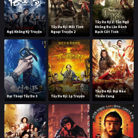
Tây Du Ký 2: Tôn Ngộ
Tây Du Ký: Mối Tình
Không Ba Lần Đánh
Ngộ Không Kỳ Truyện
Ngoại Truyện 2
Bạch Cốt Tinh
Tây Du Ký: Đại Náo
Đại Thoại Tây Du 3
Tây Du Ký: Lạ Truyện
Thiên Cung