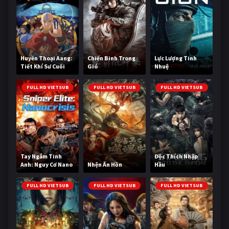
Huyền Thoại Aang:
Chiến Binh Trong
Lực Lượng Tinh
Tiết Khí Sư Cuối
Gió
Nhuệ
Cùng
FULL HD VIETSUB
FULL HD VIETSUB
FULL HD VIETSUB
Tay Ngắm Tinh
Độc Thích Nhập
Anh: Nguy Cơ Nano
Nhện Ăn Hồn
Hầu
FULL HD VIETSUB
FULL HD VIETSUB
FULL HD VIETSUB