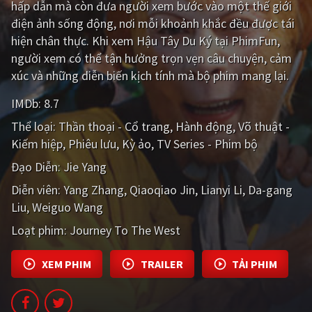
hấp dẫn mà còn đưa người xem bước vào một thế giới
điện ảnh sống động, nơi mỗi khoảnh khắc đều được tái
Giật gân
Gia đình
hiện chân thực. Khi xem Hậu Tây Du Ký tại PhimFun,
Bí ẩn
Lịch sử
người xem có thể tận hưởng trọn vẹn câu chuyện, cảm
xúc và những diễn biến kịch tính mà bộ phim mang lại.
Viễn Tây
Tiểu sử
IMDb:
8.7
GameShow
DramaTV
Thể loại:
Thần thoại - Cổ trang
Hành động
Võ thuật -
Kiếm hiệp
Phiêu lưu
Kỳ ảo
TV Series - Phim bộ
QUỐC GIA
Đạo Diễn:
Jie Yang
Âu - Mỹ
Trung Quốc - Hồng Kông
Diễn viên:
Yang Zhang
Qiaoqiao Jin
Lianyi Li
Da-gang
Hàn Quốc
Nhật Bản
Liu
Weiguo Wang
Loạt phim:
Journey To The West
Ấn Độ
Việt Nam
Tổng hợp
XEM PHIM
TRAILER
TẢI PHIM
CẬP NHẬT