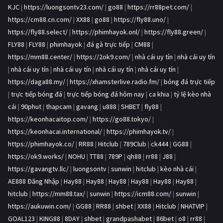
KJC
|
https://luongsontv23.com/
|
go88
|
https://rr88pet.com/
|
https://cm88.cn.com/
|
XX88
|
go88
|
https://fly88.uno/
|
https://fly88.select/
|
https://phimhayok.onl/
|
https://fly88.green/
|
FLY88
|
FLY88
|
phimhayok
|
đá gà trực tiếp
|
CM88
|
https://mm88.center/
|
https://2ok9.com/
|
nhà cái uy tín
|
nhà cái uy tín
|
nhà cái uy tín
|
nhà cái uy tín
|
nhà cái uy tín
|
nhà cái uy tín
|
https://daga88.my/
|
https://xhamsterlive.radio.fm/
|
bóng đá trực tiếp
|
trực tiếp bóng đá
|
trực tiếp bóng đá hôm nay
|
ca khia
|
tỷ lệ kèo nhà
cái
|
90phut
|
thapcam
|
gavang
|
u888
|
SHBET
|
fly88
|
https://keonhacaitop.com/
|
https://go88.tokyo/
|
https://keonhacai.international/
|
https://phimhayok.tv/
|
https://phimhayok.co/
|
RR88
|
Hitclub
|
789Club
|
ck444
|
GG88
|
https://ok9.works/
|
NOHU
|
TT88
|
789P
|
qh88
|
rr88
|
J88
|
https://gavangtv.llc/
|
luongsontv
|
sunwin
|
hitclub
|
kèo nhà cái
|
AE888 Đăng Nhập
|
Hay88
|
Hay88
|
Hay88
|
Hay88
|
Hay88
|
Hay88
|
hitclub
|
https://mm88.tax/
|
sunwin
|
https://icm88.com/
|
sunwin
|
https://aukuwin.com/
|
GG88
|
RR88
|
shbet
|
XX88
|
Hitclub
|
NHATVIP
|
GOAL123
|
KING88
|
8DAY
|
shbet
|
grandpashabet
|
86bet
|
o8
|
rr88
|