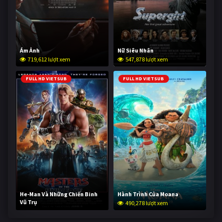
Ám Ảnh
Nữ Siêu Nhân
719,612 lượt xem
547,878 lượt xem
FULL HD VIETSUB
FULL HD VIETSUB
He-Man Và Những Chiến Binh
Hành Trình Của Moana
Vũ Trụ
490,278 lượt xem
238,925 lượt xem