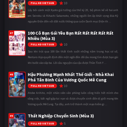
10
FULL HD VIETSUB
Lấy bối cảnh một Kyoto giả tưởng của thế kỷ 20, bộ phim kể về hai anh
em Seiroku và Kihachi Sakamoto, những người ôm ấp khát vọng đưa Kỷ
nguyên Điện đến với đất nước thông qua cuốn Danh mục Điện th ...
100 Cô Bạn Gái Yêu Bạn Rất Rất Rất Rất Rất
#7
Nhiều (Mùa 3)
10
FULL HD VIETSUB
Sau khi trải qua 100 lần thất tình suốt những năm trung học cơ sở,
Rentaro Aijo quyết định đến một ngôi đền để cầu mong tìm được bạn gái
khi bước vào cấp ba. Lời cầu nguyện của cậu được Thần Tình Y ...
Hậu Phương Mạnh Nhất Thế Giới - Nhà Khai
#8
Phá Tân Binh Của Vương Quốc Mê Cung
10
FULL HD VIETSUB
Atobe Arihito, một nhân viên văn phòng luôn cống hiến hết mình cho
công việc, bất ngờ gặp tai nạn và được chuyển sinh đến dị giới mang tên
Vương quốc Mê Cung. Tại đây, anh trở thành một mạo hiểm gi ...
Thất Nghiệp Chuyển Sinh (Mùa 3)
#9
5
FULL HD VIETSUB