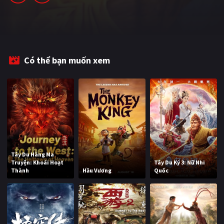
PHIM MỚI
PHIM BỘ
PHIM LẺ
Có thể bạn muốn xem
PHIM CHIẾU RẠP
TUYỂN TẬP PHIM
BLOG
Tây Du Hàng Ma
Truyện: Khoái Hoạt
Tây Du Ký 3: Nữ Nhi
Thành
Hầu Vương
Quốc