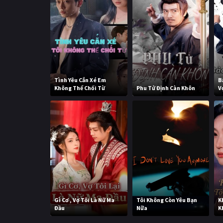
Tình Yêu Cắn Xé Em
B
Không Thể Chối Từ
Phu Tử Định Càn Khôn
V
Gì Cơ , Vợ Tôi Là Nữ Ma
Tôi Không Còn Yêu Bạn
K
Đầu
Nữa
K