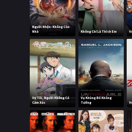
Người Nhện: Không Còn
Nhà
Không Chỉ Là Thích Em
V
Vợ Tôi, Người Không Có
Vụ Khủng Bố Không
Cảm Xúc
Tưởng
V