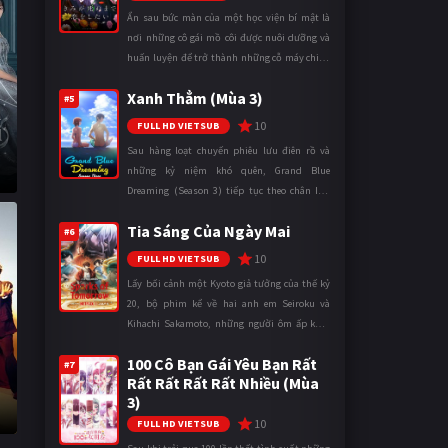
Ẩn sau bức màn của một học viện bí mật là
nơi những cô gái mồ côi được nuôi dưỡng và
huấn luyện để trở thành những cỗ máy chiến
đấu. Trong thế giới khắc nghiệt ấy, cái chết
Xanh Thẳm (Mùa 3)
được xem là điều hiển nh ...
#5
10
FULL HD VIETSUB
Sau hàng loạt chuyến phiêu lưu điên rồ và
những kỷ niệm khó quên, Grand Blue
Dreaming (Season 3) tiếp tục theo chân Iori
Kitahara cùng các thành viên câu lạc bộ lặn
Tia Sáng Của Ngày Mai
trong những ngày tháng đại học đ ...
#6
10
FULL HD VIETSUB
Lấy bối cảnh một Kyoto giả tưởng của thế kỷ
20, bộ phim kể về hai anh em Seiroku và
Kihachi Sakamoto, những người ôm ấp khát
vọng đưa Kỷ nguyên Điện đến với đất nước
100 Cô Bạn Gái Yêu Bạn Rất
thông qua cuốn Danh mục Điện th ...
#7
Rất Rất Rất Rất Nhiều (Mùa
3)
10
FULL HD VIETSUB