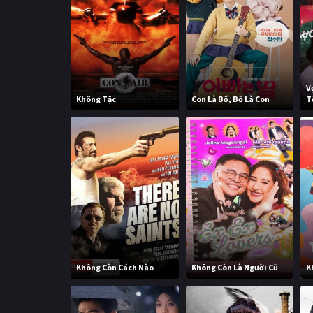
V
Không Tặc
Con Là Bố, Bố Là Con
T
Không Còn Cách Nào
Không Còn Là Người Cũ
K