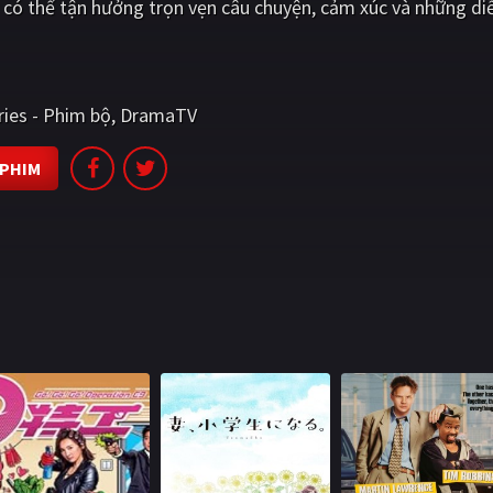
có thể tận hưởng trọn vẹn câu chuyện, cảm xúc và những diễ
ries - Phim bộ
DramaTV
 PHIM