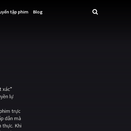
uyển tập phim
Blog
t xác”
yền lự
phim trực
hấp dẫn mà
 thực. Khi