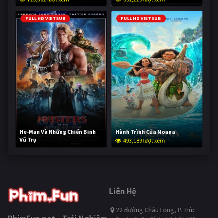
FULL HD VIETSUB
FULL HD VIETSUB
He-Man Và Những Chiến Binh
Hành Trình Của Moana
Vũ Trụ
493,189 lượt xem
242,116 lượt xem
Liên Hệ
22 đường Châu Long, P. Trúc