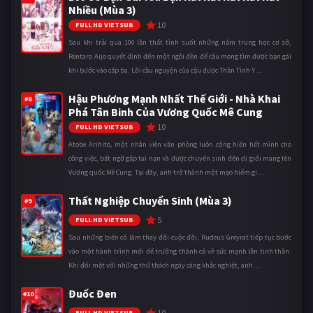
Nhiều (Mùa 3)
10
FULL HD VIETSUB
Sau khi trải qua 100 lần thất tình suốt những năm trung học cơ sở,
Rentaro Aijo quyết định đến một ngôi đền để cầu mong tìm được bạn gái
khi bước vào cấp ba. Lời cầu nguyện của cậu được Thần Tình Y ...
Hậu Phương Mạnh Nhất Thế Giới - Nhà Khai
#8
Phá Tân Binh Của Vương Quốc Mê Cung
10
FULL HD VIETSUB
Atobe Arihito, một nhân viên văn phòng luôn cống hiến hết mình cho
công việc, bất ngờ gặp tai nạn và được chuyển sinh đến dị giới mang tên
Vương quốc Mê Cung. Tại đây, anh trở thành một mạo hiểm gi ...
Thất Nghiệp Chuyển Sinh (Mùa 3)
#9
5
FULL HD VIETSUB
Sau những biến cố làm thay đổi cuộc đời, Rudeus Greyrat tiếp tục bước
vào một hành trình mới để trưởng thành cả về sức mạnh lẫn tinh thần.
Khi đối mặt với những thử thách ngày càng khắc nghiệt, anh ...
Đuốc Đen
#10
10
FULL HD VIETSUB