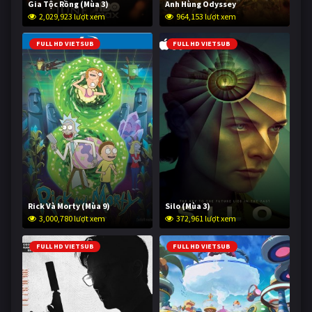
Gia Tộc Rồng (Mùa 3)
Anh Hùng Odyssey
2,029,923 lượt xem
964,153 lượt xem
FULL HD VIETSUB
FULL HD VIETSUB
Rick Và Morty (Mùa 9)
Silo (Mùa 3)
3,000,780 lượt xem
372,961 lượt xem
FULL HD VIETSUB
FULL HD VIETSUB