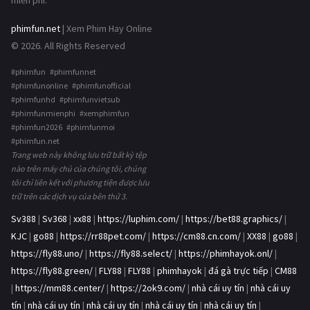
miễn phí.
phimfun.net
| Xem Phim Hay Online
© 2026. All Rights Reserved
#phimfun #phimfunnet
#phimfunonline #phimfunofficial
#phimfunhd #phimfunvietsub
#phimfunmienphi #xemphimfun
#phimfun2026 #phimfunmoi
#phimfun.net
Trang web này không lưu trữ bất kỳ tệp
nào trên máy chủ của chúng tôi, chúng
tôi chỉ liên kết với phương tiện được lưu
trữ trên các dịch vụ của bên thứ 3.
Sv388
|
Sv368
|
xx88
|
https://luphim.com/
|
https://bet88.graphics/
|
KJC
|
go88
|
https://rr88pet.com/
|
https://cm88.cn.com/
|
XX88
|
go88
|
https://fly88.uno/
|
https://fly88.select/
|
https://phimhayok.onl/
|
https://fly88.green/
|
FLY88
|
FLY88
|
phimhayok
|
đá gà trực tiếp
|
CM88
|
https://mm88.center/
|
https://2ok9.com/
|
nhà cái uy tín
|
nhà cái uy
tín
|
nhà cái uy tín
|
nhà cái uy tín
|
nhà cái uy tín
|
nhà cái uy tín
|