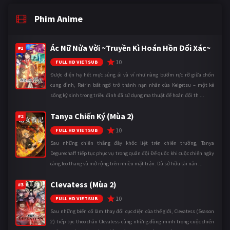
Phim Anime
Ác Nữ Nửa Vời ~Truyền Kì Hoán Hồn Đổi Xác~
#1
10
FULL HD VIETSUB
Được điện hạ hết mực sủng ái và ví như nàng bướm rực rỡ giữa chốn
cung đình, Reirin bất ngờ trở thành nạn nhân của Keigetsu – một kẻ
sống ký sinh trong triều đình đã sử dụng ma thuật để hoán đổi th ...
Tanya Chiến Ký (Mùa 2)
#2
10
FULL HD VIETSUB
Sau những chiến thắng đầy khốc liệt trên chiến trường, Tanya
Degurechaff tiếp tục phục vụ trong quân đội Đế quốc khi cuộc chiến ngày
càng leo thang và mở rộng trên nhiều mặt trận. Dù sở hữu tài năn ...
Clevatess (Mùa 2)
#3
10
FULL HD VIETSUB
Sau những biến cố làm thay đổi cục diện của thế giới, Clevatess (Season
2) tiếp tục theo chân Clevatess cùng những đồng minh trong cuộc chiến