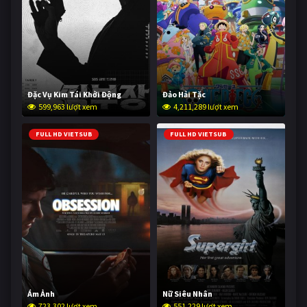
Đặc Vụ Kim Tái Khởi Động
Đảo Hải Tặc
599,963 lượt xem
4,211,289 lượt xem
FULL HD VIETSUB
FULL HD VIETSUB
Ám Ảnh
Nữ Siêu Nhân
723,302 lượt xem
551,229 lượt xem