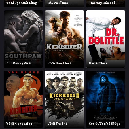
Võ Sĩ Đạo Cuối Cùng
Bảy Võ Sĩ Đạo
Thợ May Báo Thù
Con Đường Võ Sĩ
Võ Sĩ Báo Thù 2
Bác Sĩ Thú Y
Võ Sĩ Kickboxing
Võ Sĩ Trả Thù
Con Đường Võ Sĩ Đạo