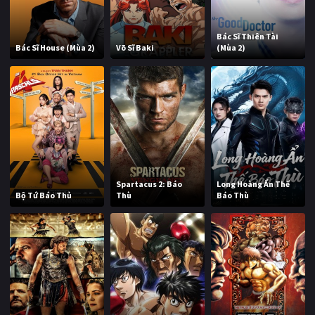
Bác Sĩ Thiên Tài
Bác Sĩ House (Mùa 2)
Võ Sĩ Baki
(Mùa 2)
Spartacus 2: Báo
Long Hoàng Ẩn Thế
Bộ Tứ Báo Thủ
Thù
Báo Thù