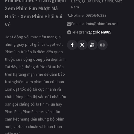
PhimFun.net - Trải Nghiệm
Bạch, Q. Ba Đình, Hà Nội, Việt
Nam
Xem Phim Fun Mượt Mà
Hotline: 0985646233
Nhất - Xem Phim Phải Vui
Vẻ
Email:
admin@phimfun.net
Telegram:
@golden885
Hoạt động với mục tiêu mang lại
những giây phút giải trí tuyệt vời,
PhimFun tự hào là điểm đến quen
thuộc của cộng đồng yêu điện ảnh.
Tại đây, hệ thống được tối ưu hóa
trên hạ tầng mạnh mẽ để đảm bảo
trải nghiệm xem phim fun của bạn
luôn đạt tốc độ tải cực nhanh và
chất lượng hiển thị sắc nét nhất. Dù
bạn gọi chúng tôi là PhimFun hay
Phim Fun, PhimFun.net vẫn luôn
cam kết mang đến những bộ phim
mới, vietsub chuẩn và hoàn toàn