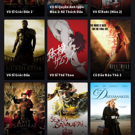
Võ Sĩ Quyền Anh Ippo
Võ Sĩ Giác Đấu 2
Mùa 2: Kẻ Thách Đấu
Võ Sĩ Baki (Mùa 2)
Võ Sĩ Giác Đấu
Võ Sĩ Thế Thao
Cô Dâu Báo Thù 2