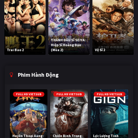
THÁNH ĐẤU SĨ SEIYA:
Hiệp Sĩ Hoàng Đạo
Trai Bao 2
(Mùa 2)
Vệ Sĩ 2
Phim Hành Động
FULL HD VIETSUB
FULL HD VIETSUB
FULL HD VIETSUB
Huyền Thoại Aang:
Chiến Binh Trong
Lực Lượng Tinh