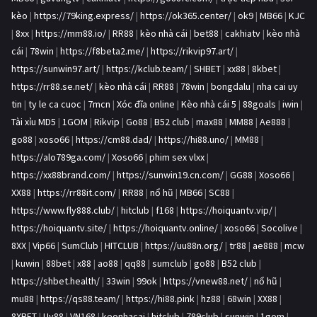
kèo
|
https://79king.express/
|
https://ok365.center/
|
ok9
|
MB66
|
KJC
|
8xx
|
https://mm88.io/
|
RR88
|
kèo nhà cái
|
bet88
|
cakhiatv
|
kèo nhà
cái
|
78win
|
https://f8beta2.me/
|
https://rikvip97.art/
|
https://sunwin97.art/
|
https://kclub.team/
|
SHBET
|
xx88
|
8kbet
|
https://rr88.se.net/
|
kèo nhà cái
|
RR88
|
78win
|
bongdalu
|
nha cai uy
tin
|
ty le ca cuoc
|
7mcn
|
Xóc đĩa online
|
Kèo nhà cái 5
|
88goals
|
iwin
|
Tài xỉu MD5
|
1GOM
|
Rikvip
|
Go88
|
B52 club
|
max88
|
MM88
|
Ae888
|
go88
|
xoso66
|
https://cm88.dad/
|
https://hi88.uno/
|
MM88
|
https://alo789ga.com/
|
Xoso66
|
phim sex vlxx
|
https://xx88brand.com/
|
https://sunwin19.cn.com/
|
GG88
|
Xoso66
|
XX88
|
https://rr88it.com/
|
RR88
|
nổ hũ
|
MB66
|
SC88
|
https://www.fly888.club/
|
hitclub
|
f168
|
https://hoiquantv.vip/
|
https://hoiquantv.site/
|
https://hoiquantv.online/
|
xoso66
|
Socolive
|
8XX
|
Vip66
|
SumClub
|
HITCLUB
|
https://uu88n.org/
|
tr88
|
ae888
|
mcw
|
kuwin
|
88bet
|
x88
|
ao88
|
qq88
|
sumclub
|
go88
|
B52 club
|
https://shbet.health/
|
33win
|
99ok
|
https://vnew88.net/
|
nổ hũ
|
mu88
|
https://qs88.team/
|
https://hi88.pink
|
hz88
|
68win
|
XX88
|
8XBET
|
Uy88
|
VN168
|
keonhacai
|
hitclub
|
789club
|
sunwin
|
1gom
|