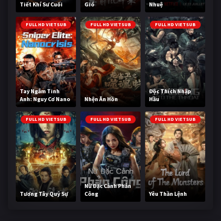
Tiết Khí Sư Cuối
Gió
Nhuệ
Cùng
FULL HD VIETSUB
FULL HD VIETSUB
FULL HD VIETSUB
Tay Ngắm Tinh
Độc Thích Nhập
Anh: Nguy Cơ Nano
Nhện Ăn Hồn
Hầu
FULL HD VIETSUB
FULL HD VIETSUB
FULL HD VIETSUB
Nữ Đặc Cảnh Phản
Tương Tây Quỷ Sự
Công
Yêu Thần Lệnh