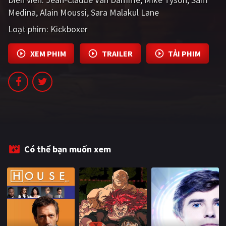
PHIM MỚI
Medina
Alain Moussi
Sara Malakul Lane
Loạt phim:
Kickboxer
PHIM BỘ
PHIM LẺ
XEM PHIM
TRAILER
TẢI PHIM
PHIM CHIẾU RẠP
TUYỂN TẬP PHIM
BLOG
Có thể bạn muốn xem