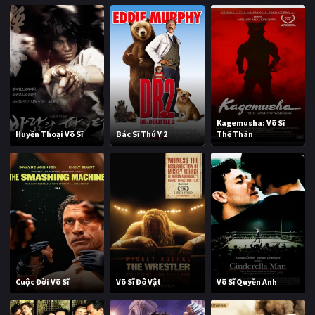
Kagemusha: Võ Sĩ
Huyền Thoại Võ Sĩ
Bác Sĩ Thú Y 2
Thế Thân
Cuộc Đời Võ Sĩ
Võ Sĩ Đô Vật
Võ Sĩ Quyền Anh