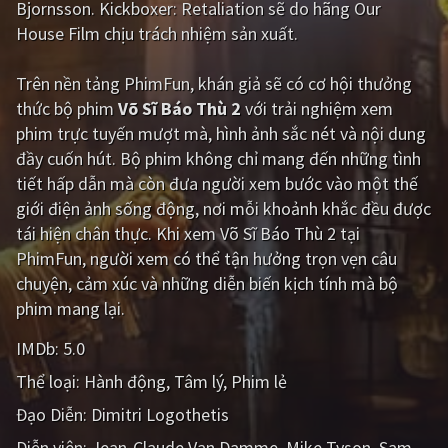
Bjornsson. Kickboxer: Retaliation sẽ do hãng Our
House Film chịu trách nhiệm sản xuất.
Giật gân
Gia đình
Bí ẩn
Lịch sử
Trên nền tảng
PhimFun
, khán giả sẽ có cơ hội thưởng
thức bộ phim
Võ Sĩ Báo Thù 2
với trải nghiệm xem
Viễn Tây
Tiểu sử
phim trực tuyến mượt mà, hình ảnh sắc nét và nội dung
GameShow
DramaTV
đầy cuốn hút. Bộ phim không chỉ mang đến những tình
tiết hấp dẫn mà còn đưa người xem bước vào một thế
QUỐC GIA
giới điện ảnh sống động, nơi mỗi khoảnh khắc đều được
tái hiện chân thực. Khi xem Võ Sĩ Báo Thù 2 tại
Âu - Mỹ
Trung Quốc - Hồng Kông
PhimFun, người xem có thể tận hưởng trọn vẹn câu
chuyện, cảm xúc và những diễn biến kịch tính mà bộ
Hàn Quốc
Nhật Bản
phim mang lại.
Ấn Độ
Việt Nam
IMDb:
5.0
Tổng hợp
Thể loại:
Hành động
Tâm lý
Phim lẻ
Đạo Diễn:
Dimitri Logothetis
CẬP NHẬT
Diễn viên:
Jean-Claude Van Damme
Mike Tyson
Sam