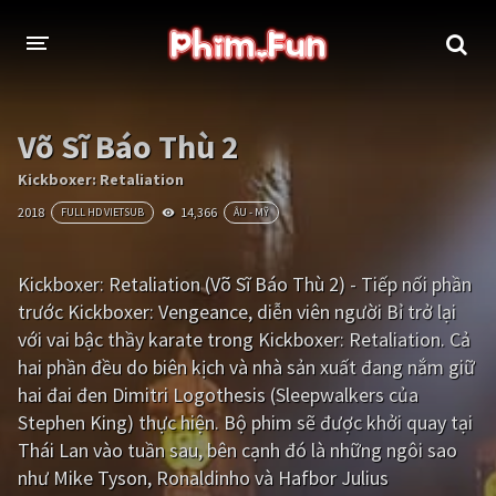
THỂ LOẠI
Võ Sĩ Báo Thù 2
Thần thoại - Cổ trang
Hành động
Kickboxer: Retaliation
2018
14,366
FULL HD VIETSUB
ÂU - MỸ
Tâm lý
Chiến tranh
Võ thuật - Kiếm hiệp
Nhạc kịch
Kickboxer: Retaliation (Võ Sĩ Báo Thù 2) - Tiếp nối phần
trước Kickboxer: Vengeance, diễn viên người Bỉ trở lại
Kinh dị
Tội phạm - Hình sự
với vai bậc thầy karate trong Kickboxer: Retaliation. Cả
Phiêu lưu
Hài hước
hai phần đều do biên kịch và nhà sản xuất đang nắm giữ
hai đai đen Dimitri Logothesis (Sleepwalkers của
Viễn tưởng
Khoa học - Tài liệu
Stephen King) thực hiện. Bộ phim sẽ được khởi quay tại
Hoạt hình
Thể thao
Thái Lan vào tuần sau, bên cạnh đó là những ngôi sao
như Mike Tyson, Ronaldinho và Hafbor Julius
Tình cảm - Lãng mạn
Kỳ ảo