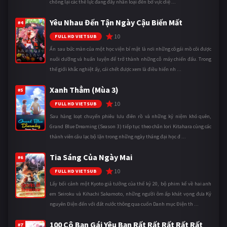
chống lại các thế lực đang đẩy nhân loại đến bờ vực diệ ...
Yêu Nhau Đến Tận Ngày Cậu Biến Mất
#4
10
FULL HD VIETSUB
Ẩn sau bức màn của một học viện bí mật là nơi những cô gái mồ côi được
nuôi dưỡng và huấn luyện để trở thành những cỗ máy chiến đấu. Trong
thế giới khắc nghiệt ấy, cái chết được xem là điều hiển nh ...
Xanh Thẳm (Mùa 3)
#5
10
FULL HD VIETSUB
Sau hàng loạt chuyến phiêu lưu điên rồ và những kỷ niệm khó quên,
Grand Blue Dreaming (Season 3) tiếp tục theo chân Iori Kitahara cùng các
thành viên câu lạc bộ lặn trong những ngày tháng đại học đ ...
Tia Sáng Của Ngày Mai
#6
10
FULL HD VIETSUB
Lấy bối cảnh một Kyoto giả tưởng của thế kỷ 20, bộ phim kể về hai anh
em Seiroku và Kihachi Sakamoto, những người ôm ấp khát vọng đưa Kỷ
nguyên Điện đến với đất nước thông qua cuốn Danh mục Điện th ...
100 Cô Bạn Gái Yêu Bạn Rất Rất Rất Rất Rất
#7