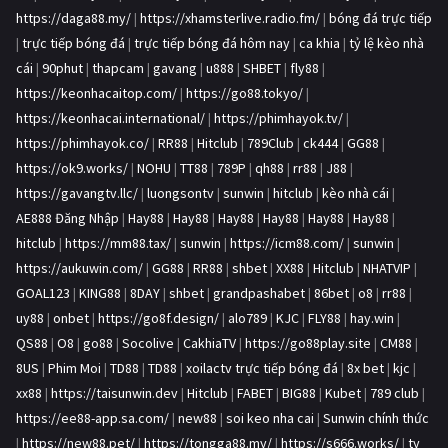
https://daga88.my/
|
https://xhamsterlive.radio.fm/
|
bóng đá trực tiếp
|
trực tiếp bóng đá
|
trực tiếp bóng đá hôm nay
|
ca khia
|
tỷ lệ kèo nhà
cái
|
90phut
|
thapcam
|
gavang
|
u888
|
SHBET
|
fly88
|
https://keonhacaitop.com/
|
https://go88.tokyo/
|
https://keonhacai.international/
|
https://phimhayok.tv/
|
https://phimhayok.co/
|
RR88
|
Hitclub
|
789Club
|
ck444
|
GG88
|
https://ok9.works/
|
NOHU
|
TT88
|
789P
|
qh88
|
rr88
|
J88
|
https://gavangtv.llc/
|
luongsontv
|
sunwin
|
hitclub
|
kèo nhà cái
|
AE888 Đăng Nhập
|
Hay88
|
Hay88
|
Hay88
|
Hay88
|
Hay88
|
Hay88
|
hitclub
|
https://mm88.tax/
|
sunwin
|
https://icm88.com/
|
sunwin
|
https://aukuwin.com/
|
GG88
|
RR88
|
shbet
|
XX88
|
Hitclub
|
NHATVIP
|
GOAL123
|
KING88
|
8DAY
|
shbet
|
grandpashabet
|
86bet
|
o8
|
rr88
|
uy88
|
onbet
|
https://go8f.design/
|
alo789
|
KJC
|
FLY88
|
hay.win
|
QS88
|
O8
|
go88
|
Socolive
|
CakhiaTV
|
https://go88play.site
|
CM88
|
8US
|
Phim Moi
|
TD88
|
TD88
|
xoilactv trực tiếp bóng đá
|
8x bet
|
kjc
|
xx88
|
https://taisunwin.dev
|
Hitclub
|
FABET
|
BIG88
|
Kubet
|
789 club
|
https://ee88-app.sa.com/
|
new88
|
soi keo nha cai
|
Sunwin chính thức
|
https://new88.pet/
|
https://tongga88.my/
|
https://s666.works/
|
ty