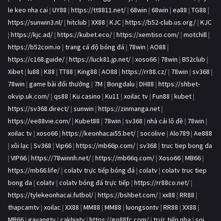
le keo nha cai
|
UY88
|
https://tt8811.net/
|
68win
|
68win
|
ea88
|
TG88
|
https://sunwin3.nl/
|
hitclub
|
XX88
|
KJC
|
https://b52-club.us.org/
|
KJC
|
https://kjc.ad/
|
https://kubet.eco/
|
https://xemtiso.com/
|
motchill
|
https://b52com.io
|
trang cá độ bóng đá
|
78win
|
AO88
|
https://c168.guide/
|
https://luck81.jp.net/
|
xoso66
|
78win
|
B52club
|
Xibet
|
lu88
|
K88
|
TT88
|
King88
|
AO88
|
https://rr88.cz/
|
78win
|
sv368
|
78win
|
game bài đổi thưởng
|
7M
|
Bongdalu
|
DH88
|
https://shbet-
okvip.uk.com/
|
qs88
|
Ku casino
|
Ku11
|
xoilac tv
|
Fun88
|
kubet
|
https://sv368.direct/
|
sunwin
|
https://zinmanga.net
|
https://ee88vie.com/
|
Kubet88
|
78win
|
sv368
|
nhà cái lô đề
|
78win
|
xoilac tv
|
xoso66
|
https://keonhacai55.bet/
|
socolive
|
Alo789
|
Ae888
|
xôi lạc
|
Sv368
|
Vip66
|
https://mb66p.com/
|
sv368
|
truc tiep bong da
|
VIP66
|
https://78winnh.net/
|
https://mb66q.com/
|
Xoso66
|
MB66
|
https://mb66.life/
|
colatv trực tiếp bóng đá
|
colatv
|
colatv truc tiep
bong da
|
colatv
|
colatv bóng đá trực tiếp
|
https://rr88co.net/
|
https://tylekeonhacai.futbol/
|
https://bshbet.com/
|
xx88
|
RR88
|
thapcamtv
|
xoilac
|
XX88
|
MM88
|
MM88
|
luongsontv
|
RR88
|
XX88
|
MB66
|
gavangtv
|
cakhiatv
|
https://go88fc.com/
|
trực tiếp nba
|
soi