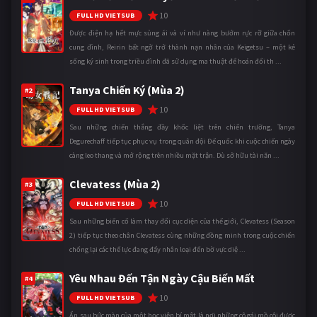
10
FULL HD VIETSUB
Được điện hạ hết mực sủng ái và ví như nàng bướm rực rỡ giữa chốn
cung đình, Reirin bất ngờ trở thành nạn nhân của Keigetsu – một kẻ
sống ký sinh trong triều đình đã sử dụng ma thuật để hoán đổi th ...
Tanya Chiến Ký (Mùa 2)
#2
10
FULL HD VIETSUB
Sau những chiến thắng đầy khốc liệt trên chiến trường, Tanya
Degurechaff tiếp tục phục vụ trong quân đội Đế quốc khi cuộc chiến ngày
càng leo thang và mở rộng trên nhiều mặt trận. Dù sở hữu tài năn ...
Clevatess (Mùa 2)
#3
10
FULL HD VIETSUB
Sau những biến cố làm thay đổi cục diện của thế giới, Clevatess (Season
2) tiếp tục theo chân Clevatess cùng những đồng minh trong cuộc chiến
chống lại các thế lực đang đẩy nhân loại đến bờ vực diệ ...
Yêu Nhau Đến Tận Ngày Cậu Biến Mất
#4
10
FULL HD VIETSUB
Ẩn sau bức màn của một học viện bí mật là nơi những cô gái mồ côi được