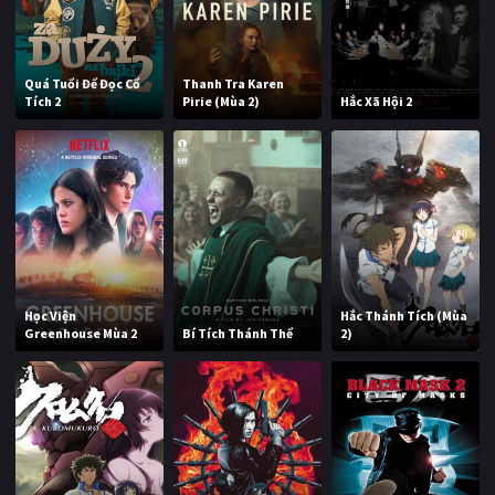
Quá Tuổi Để Đọc Cổ
Thanh Tra Karen
Tích 2
Pirie (Mùa 2)
Hắc Xã Hội 2
Học Viện
Hắc Thánh Tích (Mùa
Greenhouse Mùa 2
Bí Tích Thánh Thể
2)