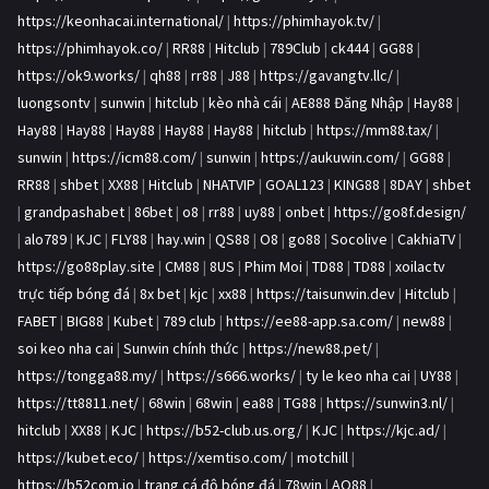
https://keonhacai.international/
|
https://phimhayok.tv/
|
https://phimhayok.co/
|
RR88
|
Hitclub
|
789Club
|
ck444
|
GG88
|
https://ok9.works/
|
qh88
|
rr88
|
J88
|
https://gavangtv.llc/
|
luongsontv
|
sunwin
|
hitclub
|
kèo nhà cái
|
AE888 Đăng Nhập
|
Hay88
|
Hay88
|
Hay88
|
Hay88
|
Hay88
|
Hay88
|
hitclub
|
https://mm88.tax/
|
sunwin
|
https://icm88.com/
|
sunwin
|
https://aukuwin.com/
|
GG88
|
RR88
|
shbet
|
XX88
|
Hitclub
|
NHATVIP
|
GOAL123
|
KING88
|
8DAY
|
shbet
|
grandpashabet
|
86bet
|
o8
|
rr88
|
uy88
|
onbet
|
https://go8f.design/
|
alo789
|
KJC
|
FLY88
|
hay.win
|
QS88
|
O8
|
go88
|
Socolive
|
CakhiaTV
|
https://go88play.site
|
CM88
|
8US
|
Phim Moi
|
TD88
|
TD88
|
xoilactv
trực tiếp bóng đá
|
8x bet
|
kjc
|
xx88
|
https://taisunwin.dev
|
Hitclub
|
FABET
|
BIG88
|
Kubet
|
789 club
|
https://ee88-app.sa.com/
|
new88
|
soi keo nha cai
|
Sunwin chính thức
|
https://new88.pet/
|
https://tongga88.my/
|
https://s666.works/
|
ty le keo nha cai
|
UY88
|
https://tt8811.net/
|
68win
|
68win
|
ea88
|
TG88
|
https://sunwin3.nl/
|
hitclub
|
XX88
|
KJC
|
https://b52-club.us.org/
|
KJC
|
https://kjc.ad/
|
https://kubet.eco/
|
https://xemtiso.com/
|
motchill
|
https://b52com.io
|
trang cá độ bóng đá
|
78win
|
AO88
|