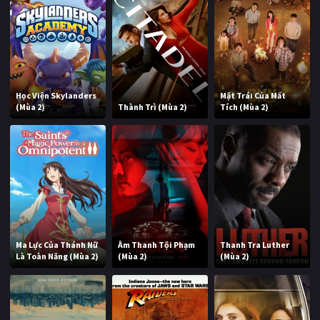
Học Viện Skylanders
Mặt Trái Của Mất
(Mùa 2)
Thành Trì (Mùa 2)
Tích (Mùa 2)
Ma Lực Của Thánh Nữ
Âm Thanh Tội Phạm
Thanh Tra Luther
Là Toàn Năng (Mùa 2)
(Mùa 2)
(Mùa 2)