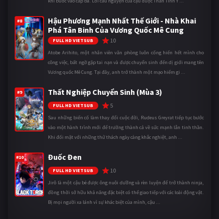
khi bước vào cấp ba. Lời cầu nguyện của cậu được Thần Tình Y ...
Hậu Phương Mạnh Nhất Thế Giới - Nhà Khai
#8
Phá Tân Binh Của Vương Quốc Mê Cung
10
FULL HD VIETSUB
Atobe Arihito, một nhân viên văn phòng luôn cống hiến hết mình cho
công việc, bất ngờ gặp tai nạn và được chuyển sinh đến dị giới mang tên
Vương quốc Mê Cung. Tại đây, anh trở thành một mạo hiểm gi ...
Thất Nghiệp Chuyển Sinh (Mùa 3)
#9
5
FULL HD VIETSUB
Sau những biến cố làm thay đổi cuộc đời, Rudeus Greyrat tiếp tục bước
vào một hành trình mới để trưởng thành cả về sức mạnh lẫn tinh thần.
Khi đối mặt với những thử thách ngày càng khắc nghiệt, anh ...
Đuốc Đen
#10
10
FULL HD VIETSUB
Jirô là một cậu bé được ông nuôi dưỡng và rèn luyện để trở thành ninja,
đồng thời sở hữu khả năng đặc biệt có thể giao tiếp với các loài động vật.
Bị mọi người xa lánh vì sự khác biệt của mình, cậu ...