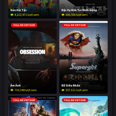
Đảo Hải Tặc
Đặc Vụ Kim Tái Khởi Động
4,222,471 lượt xem
606,506 lượt xem
FULL HD VIETSUB
FULL HD VIETSUB
Ám Ảnh
Nữ Siêu Nhân
730,348 lượt xem
557,612 lượt xem
FULL HD VIETSUB
FULL HD VIETSUB