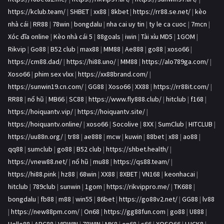
https://kclub.team/
|
SHBET
|
xx88
|
8kbet
|
https://rr88.se.net/
|
kèo
nhà cái
|
RR88
|
78win
|
bongdalu
|
nha cai uy tin
|
ty le ca cuoc
|
7mcn
|
Xóc đĩa online
|
Kèo nhà cái 5
|
88goals
|
iwin
|
Tài xỉu MD5
|
1GOM
|
Rikvip
|
Go88
|
B52 club
|
max88
|
MM88
|
Ae888
|
go88
|
xoso66
|
https://cm88.dad/
|
https://hi88.uno/
|
MM88
|
https://alo789ga.com/
|
Xoso66
|
phim sex vlxx
|
https://xx88brand.com/
|
https://sunwin19.cn.com/
|
GG88
|
Xoso66
|
XX88
|
https://rr88it.com/
|
RR88
|
nổ hũ
|
MB66
|
SC88
|
https://www.fly888.club/
|
hitclub
|
f168
|
https://hoiquantv.vip/
|
https://hoiquantv.site/
|
https://hoiquantv.online/
|
xoso66
|
Socolive
|
8XX
|
SumClub
|
HITCLUB
|
https://uu88n.org/
|
tr88
|
ae888
|
mcw
|
kuwin
|
88bet
|
x88
|
ao88
|
qq88
|
sumclub
|
go88
|
B52 club
|
https://shbet.health/
|
https://vnew88.net/
|
nổ hũ
|
mu88
|
https://qs88.team/
|
https://hi88.pink
|
hz88
|
68win
|
XX88
|
8XBET
|
VN168
|
keonhacai
|
hitclub
|
789club
|
sunwin
|
1gom
|
https://rikvippro.me/
|
TK688
|
bongdalu
|
fb88
|
m88
|
win55
|
86bet
|
https://go88v2.net/
|
GG88
|
lv88
|
https://new88pm.com/
|
On68
|
https://gg88fun.com
|
go88
|
U888
|