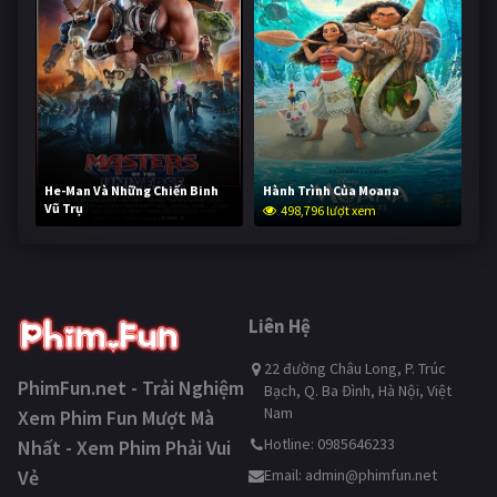
He-Man Và Những Chiến Binh
Hành Trình Của Moana
Vũ Trụ
498,796 lượt xem
248,264 lượt xem
Liên Hệ
22 đường Châu Long, P. Trúc
PhimFun.net - Trải Nghiệm
Bạch, Q. Ba Đình, Hà Nội, Việt
Nam
Xem Phim Fun Mượt Mà
Hotline: 0985646233
Nhất - Xem Phim Phải Vui
Vẻ
Email:
admin@phimfun.net