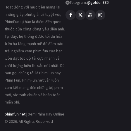
Telegram:
@golden885
Hoạt động với mục tiêu mang lại
những giây phút giải trí tuyệt vời,
PhimFun tự hào là điểm đến quen
thuộc của cộng đồng yêu điện ảnh.
Tại đây, hệ thống được tối ưu hóa
trên hạ tầng mạnh mẽ để đảm bảo
trải nghiệm xem phim fun của bạn
luôn đạt tốc độ tải cực nhanh và
chất lượng hiển thị sắc nét nhất. Dù
bạn gọi chúng tôi là PhimFun hay
Phim Fun, PhimFun.net vẫn luôn
cam kết mang đến những bộ phim
mới, vietsub chuẩn và hoàn toàn
miễn phí.
phimfun.net
| Xem Phim Hay Online
© 2026. All Rights Reserved