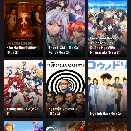
Love Live! Hội Yêu
Thích Idol Học
Hồn Ma Học Đường
Thánh Giá + Ma Cà
Đường Học Viện
(Mùa 2)
Rồng (Mùa 2)
Nijigasaki (Mùa 2)
Trung Học DxD (Mùa
Học viện Umbrella
2)
(Mùa 2)
Hộ sinh Hạc (Mùa 2)