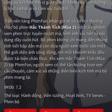
cùng sự kết hợp thú vị giữa yếu tố khoa học viễn tưởng,
lịch sử samurai và cảm xúc tuổi trẻ.
Giật gân
Gia đình
Bí ẩn
Lịch sử
Trên nền tảng
PhimFun
, khán giả sẽ có cơ hội thưởng
thức bộ phim
Hắc Thánh Tích (Mùa 2)
với trải nghiệm
Viễn Tây
Tiểu sử
xem phim trực tuyến mượt mà, hình ảnh sắc nét và nội
GameShow
DramaTV
dung đầy cuốn hút. Bộ phim không chỉ mang đến những
tình tiết hấp dẫn mà còn đưa người xem bước vào một
QUỐC GIA
thế giới điện ảnh sống động, nơi mỗi khoảnh khắc đều
được tái hiện chân thực. Khi xem Hắc Thánh Tích (Mùa
Âu - Mỹ
Trung Quốc - Hồng Kông
2) tại PhimFun, người xem có thể tận hưởng trọn vẹn
câu chuyện, cảm xúc và những diễn biến kịch tính mà bộ
Hàn Quốc
Nhật Bản
phim mang lại.
Ấn Độ
Việt Nam
IMDb:
7.2
Tổng hợp
Thể loại:
Hành động
Viễn tưởng
Hoạt hình
TV Series -
Phim bộ
CẬP NHẬT