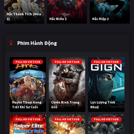
Hắc Thánh Tích (Mùa
1)
Hắc Miêu 2
Hắc Hiệp 2
Phim Hành Động
FULL HD VIETSUB
FULL HD VIETSUB
FULL HD VIETSUB
Huyền Thoại Aang:
Chiến Binh Trong
Lực Lượng Tinh
Tiết Khí Sư Cuối
Gió
Nhuệ
Cùng
FULL HD VIETSUB
FULL HD VIETSUB
FULL HD VIETSUB