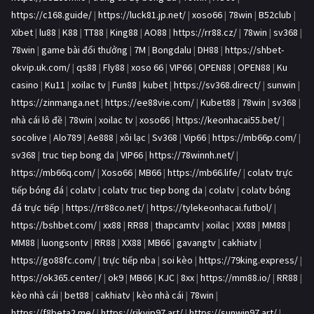
https://c168.guide/
|
https://luck81.jp.net/
|
xoso66
|
78win
|
B52club
|
Xibet
|
lu88
|
K88
|
TT88
|
King88
|
AO88
|
https://rr88.cz/
|
78win
|
sv368
|
78win
|
game bài đổi thưởng
|
7M
|
Bongdalu
|
DH88
|
https://shbet-
okvip.uk.com/
|
qs88
|
Fly88
|
xoso 66
|
VIP66
|
OPEN88
|
OPEN88
|
Ku
casino
|
Ku11
|
xoilac tv
|
Fun88
|
kubet
|
https://sv368.direct/
|
sunwin
|
https://zinmanga.net
|
https://ee88vie.com/
|
Kubet88
|
78win
|
sv368
|
nhà cái lô đề
|
78win
|
xoilac tv
|
xoso66
|
https://keonhacai55.bet/
|
socolive
|
Alo789
|
Ae888
|
xôi lạc
|
Sv368
|
Vip66
|
https://mb66p.com/
|
sv368
|
truc tiep bong da
|
VIP66
|
https://78winnh.net/
|
https://mb66q.com/
|
Xoso66
|
MB66
|
https://mb66.life/
|
colatv trực
tiếp bóng đá
|
colatv
|
colatv truc tiep bong da
|
colatv
|
colatv bóng
đá trực tiếp
|
https://rr88co.net/
|
https://tylekeonhacai.futbol/
|
https://bshbet.com/
|
xx88
|
RR88
|
thapcamtv
|
xoilac
|
XX88
|
MM88
|
MM88
|
luongsontv
|
RR88
|
XX88
|
MB66
|
gavangtv
|
cakhiatv
|
https://go88fc.com/
|
trực tiếp nba
|
soi kèo
|
https://79king.express/
|
https://ok365.center/
|
ok9
|
MB66
|
KJC
|
8xx
|
https://mm88.io/
|
RR88
|
kèo nhà cái
|
bet88
|
cakhiatv
|
kèo nhà cái
|
78win
|
https://f8beta2.me/
|
https://rikvip97.art/
|
https://sunwin97.art/
|