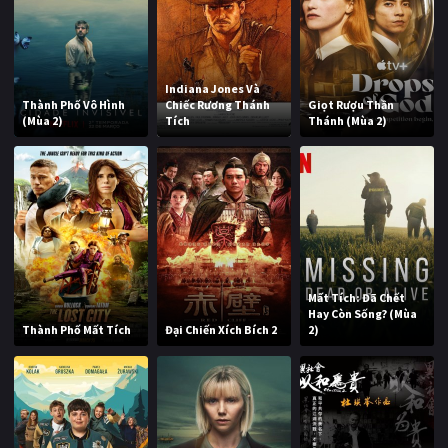
Indiana Jones Và
Thành Phố Vô Hình
Chiếc Rương Thánh
Giọt Rượu Thần
(Mùa 2)
Tích
Thánh (Mùa 2)
Mất Tích: Đã Chết
Hay Còn Sống? (Mùa
Thành Phố Mất Tích
Đại Chiến Xích Bích 2
2)