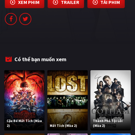
XEM PHIM
TRAILER
TẢI PHIM
PHIM MỚI
PHIM BỘ
PHIM LẺ
PHIM CHIẾU RẠP
TUYỂN TẬP PHIM
Có thể bạn muốn xem
BLOG
Cậu Bé Mất Tích (Mùa
Thành Phố Tội Lỗi
2)
Mất Tích (Mùa 2)
(Mùa 2)