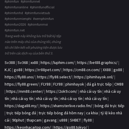
#phimfun #phimfunnet
#phimfunonline #phimfunofficial
#phimfunhd #phimfunvietsub
#phimfunmienphi #xemphimfun
#phimfun2026 #phimfunmoi
#phimfun.net
Trang web này không lưu trữ bất kỳ tệp
nào trên máy chủ của chúng tôi, chúng
tôi chỉ liên kết với phương tiện được lưu
trữ trên các dịch vụ của bên thứ 3.
Sv388
|
Sv368
|
xx88
|
https://luphim.com/
|
https://bet88.graphics/
|
KJC
|
go88
|
https://rr88pet.com/
|
https://cm88.cn.com/
|
XX88
|
go88
|
https://fly88.uno/
|
https://fly88.select/
|
https://phimhayok.onl/
|
https://fly88.green/
|
FLY88
|
FLY88
|
phimhayok
|
đá gà trực tiếp
|
CM88
|
https://mm88.center/
|
https://2ok9.com/
|
nhà cái uy tín
|
nhà cái uy
tín
|
nhà cái uy tín
|
nhà cái uy tín
|
nhà cái uy tín
|
nhà cái uy tín
|
https://daga88.my/
|
https://xhamsterlive.radio.fm/
|
bóng đá trực tiếp
|
trực tiếp bóng đá
|
trực tiếp bóng đá hôm nay
|
ca khia
|
tỷ lệ kèo nhà
cái
|
90phut
|
thapcam
|
gavang
|
u888
|
SHBET
|
fly88
|
https://keonhacaitop.com/
|
https://go88.tokyo/
|