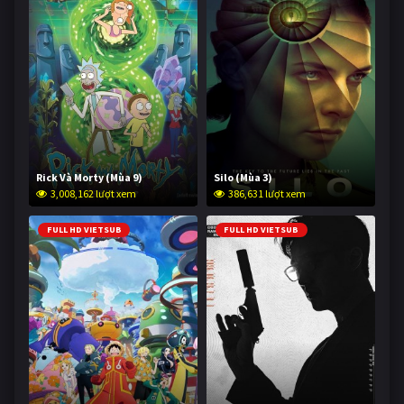
Rick Và Morty (Mùa 9)
Silo (Mùa 3)
3,008,162 lượt xem
386,631 lượt xem
FULL HD VIETSUB
FULL HD VIETSUB