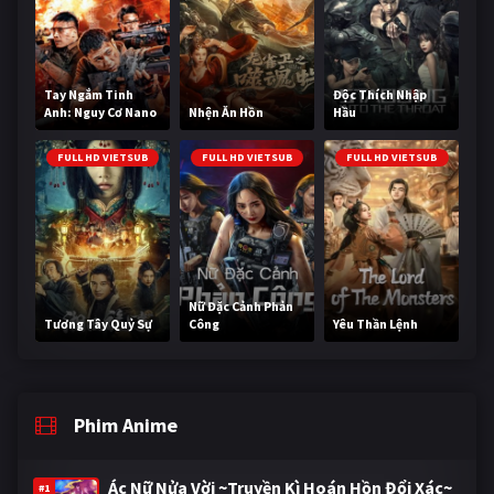
Tay Ngắm Tinh
Độc Thích Nhập
Anh: Nguy Cơ Nano
Nhện Ăn Hồn
Hầu
FULL HD VIETSUB
FULL HD VIETSUB
FULL HD VIETSUB
Nữ Đặc Cảnh Phản
Tương Tây Quỷ Sự
Công
Yêu Thần Lệnh
Phim Anime
Ác Nữ Nửa Vời ~Truyền Kì Hoán Hồn Đổi Xác~
#1