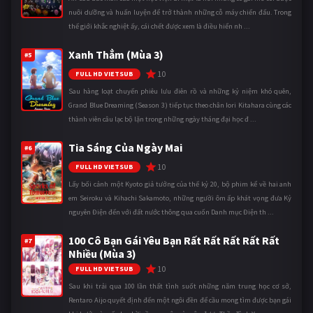
nuôi dưỡng và huấn luyện để trở thành những cỗ máy chiến đấu. Trong
thế giới khắc nghiệt ấy, cái chết được xem là điều hiển nh ...
Xanh Thẳm (Mùa 3)
#5
10
FULL HD VIETSUB
Sau hàng loạt chuyến phiêu lưu điên rồ và những kỷ niệm khó quên,
Grand Blue Dreaming (Season 3) tiếp tục theo chân Iori Kitahara cùng các
thành viên câu lạc bộ lặn trong những ngày tháng đại học đ ...
Tia Sáng Của Ngày Mai
#6
10
FULL HD VIETSUB
Lấy bối cảnh một Kyoto giả tưởng của thế kỷ 20, bộ phim kể về hai anh
em Seiroku và Kihachi Sakamoto, những người ôm ấp khát vọng đưa Kỷ
nguyên Điện đến với đất nước thông qua cuốn Danh mục Điện th ...
100 Cô Bạn Gái Yêu Bạn Rất Rất Rất Rất Rất
#7
Nhiều (Mùa 3)
10
FULL HD VIETSUB
Sau khi trải qua 100 lần thất tình suốt những năm trung học cơ sở,
Rentaro Aijo quyết định đến một ngôi đền để cầu mong tìm được bạn gái