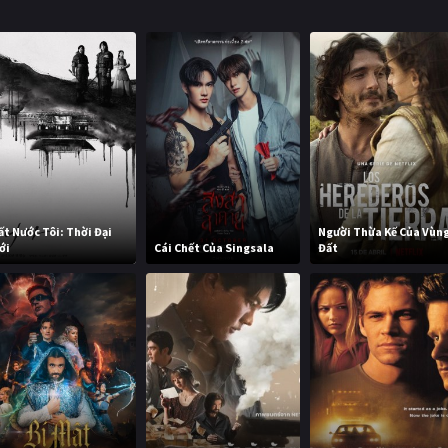
ất Nước Tôi: Thời Đại
Người Thừa Kế Của Vùn
ới
Cái Chết Của Singsala
Đất