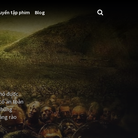
uyển tập phim
Blog
phố được
có an toàn
 Những
hàng rào