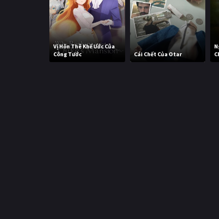
Vị Hôn Thê Khế Ước Của
N
Công Tước
Cái Chết Của Otar
C