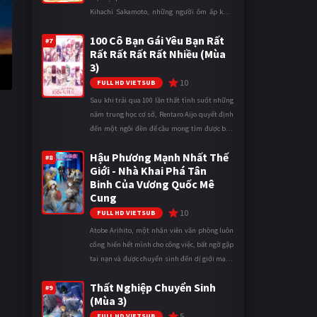
Kihachi Sakamoto, những người ôm ấp khát
vọng đưa Kỷ nguyên Điện đến với đất nước
100 Cô Bạn Gái Yêu Bạn Rất
thông qua cuốn Danh mục Điện th ...
#7
Rất Rất Rất Rất Nhiều (Mùa
3)
n
10
FULL HD VIETSUB
Sau khi trải qua 100 lần thất tình suốt những
năm trung học cơ sở, Rentaro Aijo quyết định
đến một ngôi đền để cầu mong tìm được bạn
gái khi bước vào cấp ba. Lời cầu nguyện của
Hậu Phương Mạnh Nhất Thế
cậu được Thần Tình Y ...
#8
Giới - Nhà Khai Phá Tân
Binh Của Vương Quốc Mê
Cung
10
FULL HD VIETSUB
Atobe Arihito, một nhân viên văn phòng luôn
cống hiến hết mình cho công việc, bất ngờ gặp
tai nạn và được chuyển sinh đến dị giới mang
tên Vương quốc Mê Cung. Tại đây, anh trở
Thất Nghiệp Chuyển Sinh
thành một mạo hiểm gi ...
#9
(Mùa 3)
5
FULL HD VIETSUB