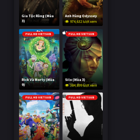
Gia Tộc Rồng (Mùa
Anh Hùng Odyssey
3)
974,632 lượt xem
2,042,610 lượt xem
FULL HD VIETSUB
FULL HD VIETSUB
Rick Và Morty (Mùa
Silo (Mùa 3)
9)
384,899 lượt xem
3,007,480 lượt xem
FULL HD VIETSUB
FULL HD VIETSUB