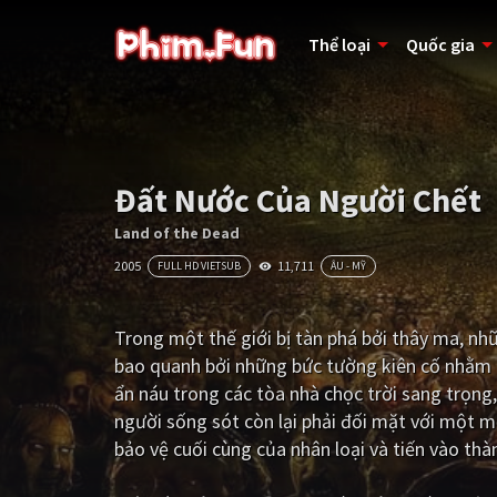
Thể loại
Quốc gia
Đất Nước Của Người Chết
Land of the Dead
2005
11,711
FULL HD VIETSUB
ÂU - MỸ
Trong một thế giới bị tàn phá bởi thây ma, n
bao quanh bởi những bức tường kiên cố nhằm 
ẩn náu trong các tòa nhà chọc trời sang trọng
người sống sót còn lại phải đối mặt với một m
bảo vệ cuối cùng của nhân loại và tiến vào thà