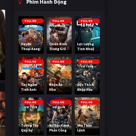
Phim Hành Động
FULL HD
FULL HD
FULL HD
VIETSUB
VIETSUB
VIETSUB
Huyền
Chiến Binh
Lực Lượng
Thoại Aang:
Trong Gió
Tinh Nhuệ
Tiết Khí Sư
Cuối Cùng
FULL HD
FULL HD
FULL HD
VIETSUB
VIETSUB
VIETSUB
g
Tay Ngắm
Nhện Ăn
Độc Thích
Tinh Anh:
Hồn
Nhập Hầu
Nguy Cơ
Nano
FULL HD
FULL HD
FULL HD
VIETSUB
VIETSUB
VIETSUB
Tương Tây
Nữ Đặc Cảnh
Yêu Thần
Quỷ Sự
Phản Công
Lệnh