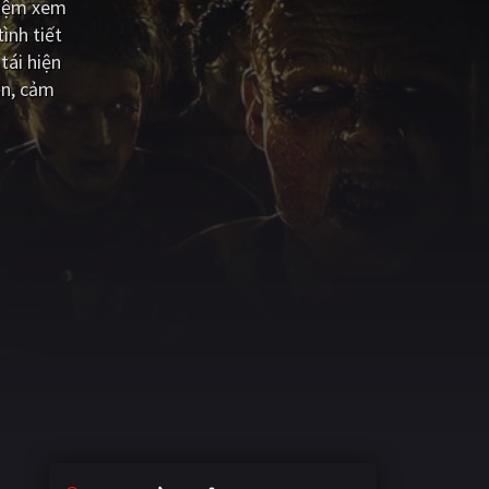
hiệm xem
ình tiết
tái hiện
ện, cảm