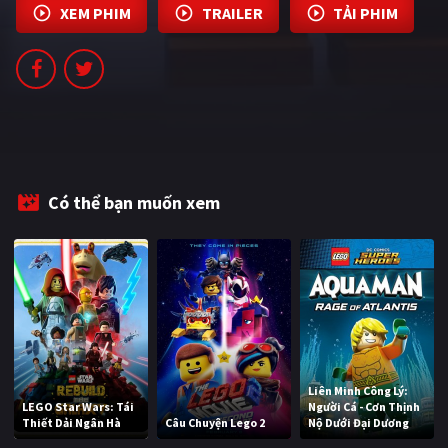
XEM PHIM
TRAILER
TẢI PHIM
PHIM MỚI
PHIM BỘ
PHIM LẺ
PHIM CHIẾU RẠP
TUYỂN TẬP PHIM
Có thể bạn muốn xem
BLOG
Liên Minh Công Lý:
LEGO Star Wars: Tái
Người Cá - Cơn Thịnh
Thiết Dải Ngân Hà
Câu Chuyện Lego 2
Nộ Dưới Đại Dương