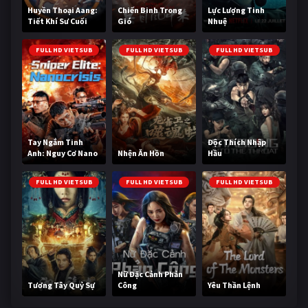
Huyền Thoại Aang:
Chiến Binh Trong
Lực Lượng Tinh
Tiết Khí Sư Cuối
Gió
Nhuệ
Cùng
FULL HD VIETSUB
FULL HD VIETSUB
FULL HD VIETSUB
Tay Ngắm Tinh
Độc Thích Nhập
Anh: Nguy Cơ Nano
Nhện Ăn Hồn
Hầu
FULL HD VIETSUB
FULL HD VIETSUB
FULL HD VIETSUB
Nữ Đặc Cảnh Phản
Tương Tây Quỷ Sự
Công
Yêu Thần Lệnh