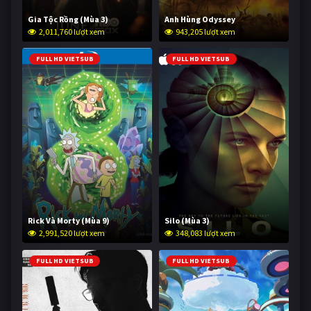
Gia Tộc Rồng (Mùa 3)
Anh Hùng Odyssey
2,011,760 lượt xem
943,205 lượt xem
FULL HD VIETSUB
FULL HD VIETSUB
Rick Và Morty (Mùa 9)
Silo (Mùa 3)
2,991,520 lượt xem
348,083 lượt xem
FULL HD VIETSUB
FULL HD VIETSUB