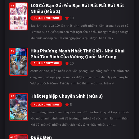
100 Cô Bạn Gái Yêu Bạn Rất Rất Rất Rất Rất
#7
Nhiều (Mùa 3)
10
FULL HD VIETSUB
Sau khi trải qua 100 lần thất tình suốt những năm trung học cơ sở,
Rentaro Aijo quyết định đến một ngôi đền để cầu mong tìm được bạn gái
khi bước vào cấp ba. Lời cầu nguyện của cậu được Thần Tình Y ...
Hậu Phương Mạnh Nhất Thế Giới - Nhà Khai
#8
Phá Tân Binh Của Vương Quốc Mê Cung
10
FULL HD VIETSUB
Atobe Arihito, một nhân viên văn phòng luôn cống hiến hết mình cho
công việc, bất ngờ gặp tai nạn và được chuyển sinh đến dị giới mang tên
Vương quốc Mê Cung. Tại đây, anh trở thành một mạo hiểm gi ...
Thất Nghiệp Chuyển Sinh (Mùa 3)
#9
5
FULL HD VIETSUB
Sau những biến cố làm thay đổi cuộc đời, Rudeus Greyrat tiếp tục bước
vào một hành trình mới để trưởng thành cả về sức mạnh lẫn tinh thần.
Khi đối mặt với những thử thách ngày càng khắc nghiệt, anh ...
Đuốc Đen
#10