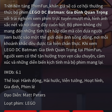
Trên nền tảng
PhimFun
, khán giả sẽ có cơ hội thưởng
Giật gân
Gia đình
thức bộ phim
LEGO DC Batman: Gia Đình Quan Trọng
với trải nghiệm xem phim trực tuyến mượt mà, hình ảnh
Bí ẩn
Lịch sử
sắc nét và nội dung đầy cuốn hút. Bộ phim không chỉ
Viễn Tây
Tiểu sử
mang đến những tình tiết hấp dẫn mà còn đưa người
xem bước vào một thế giới điện ảnh sống động, nơi mỗi
GameShow
DramaTV
khoảnh khắc đều được tái hiện chân thực. Khi xem
LEGO DC Batman: Gia Đình Quan Trọng tại PhimFun,
QUỐC GIA
người xem có thể tận hưởng trọn vẹn câu chuyện, cảm
xúc và những diễn biến kịch tính mà bộ phim mang lại.
Âu - Mỹ
Trung Quốc - Hồng Kông
IMDb:
6.1
Hàn Quốc
Nhật Bản
Thể loại:
Hành động
Hài hước
Viễn tưởng
Hoạt hình
Ấn Độ
Việt Nam
Gia đình
Phim lẻ
Tổng hợp
Đạo Diễn:
Matt Peters
Loạt phim:
LEGO
CẬP NHẬT