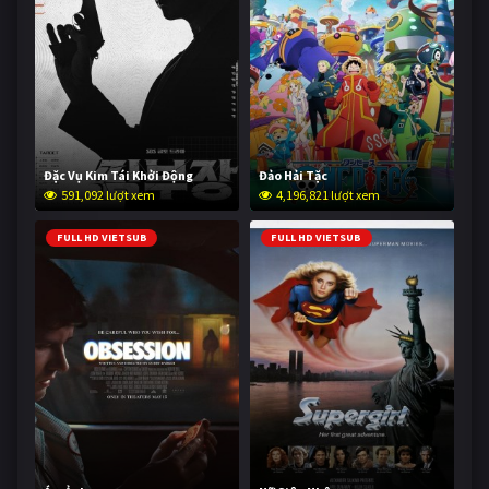
Đặc Vụ Kim Tái Khởi Động
Đảo Hải Tặc
591,092 lượt xem
4,196,821 lượt xem
FULL HD VIETSUB
FULL HD VIETSUB