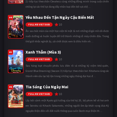
2) tiếp tục theo chân Clevatess cùng những đồng minh trong cuộc chiến
chống lại các thế lực đang đẩy nhân loại đến bờ vực diệ ...
Yêu Nhau Đến Tận Ngày Cậu Biến Mất
#4
10
FULL HD VIETSUB
Ẩn sau bức màn của một học viện bí mật là nơi những cô gái mồ côi được
nuôi dưỡng và huấn luyện để trở thành những cỗ máy chiến đấu. Trong
thế giới khắc nghiệt ấy, cái chết được xem là điều hiển nh ...
Xanh Thẳm (Mùa 3)
#5
10
FULL HD VIETSUB
Sau hàng loạt chuyến phiêu lưu điên rồ và những kỷ niệm khó quên,
Grand Blue Dreaming (Season 3) tiếp tục theo chân Iori Kitahara cùng các
thành viên câu lạc bộ lặn trong những ngày tháng đại học đ ...
Tia Sáng Của Ngày Mai
#6
10
FULL HD VIETSUB
Lấy bối cảnh một Kyoto giả tưởng của thế kỷ 20, bộ phim kể về hai anh
em Seiroku và Kihachi Sakamoto, những người ôm ấp khát vọng đưa Kỷ
nguyên Điện đến với đất nước thông qua cuốn Danh mục Điện th ...