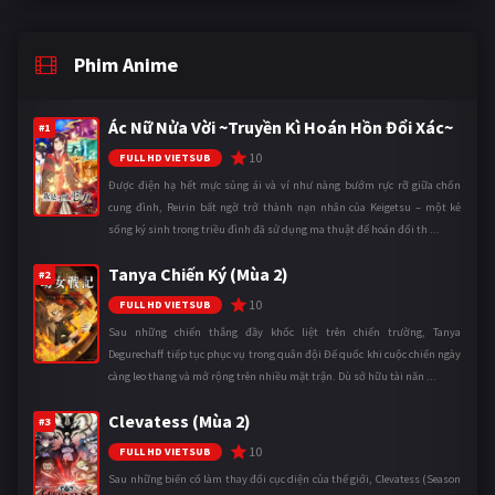
Phim Anime
Ác Nữ Nửa Vời ~Truyền Kì Hoán Hồn Đổi Xác~
#1
10
FULL HD VIETSUB
Được điện hạ hết mực sủng ái và ví như nàng bướm rực rỡ giữa chốn
cung đình, Reirin bất ngờ trở thành nạn nhân của Keigetsu – một kẻ
sống ký sinh trong triều đình đã sử dụng ma thuật để hoán đổi th ...
Tanya Chiến Ký (Mùa 2)
#2
10
FULL HD VIETSUB
Sau những chiến thắng đầy khốc liệt trên chiến trường, Tanya
Degurechaff tiếp tục phục vụ trong quân đội Đế quốc khi cuộc chiến ngày
càng leo thang và mở rộng trên nhiều mặt trận. Dù sở hữu tài năn ...
Clevatess (Mùa 2)
#3
10
FULL HD VIETSUB
Sau những biến cố làm thay đổi cục diện của thế giới, Clevatess (Season