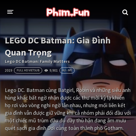
THỂ LOẠI
LEGO DC Batman: Gia Đình
Thần thoại - Cổ trang
Hành động
Quan Trọng
Tâm lý
Chiến tranh
Lego DC Batman: Family Matters
2019
9,901
FULL HD VIETSUB
ÂU - MỸ
Võ thuật - Kiếm hiệp
Nhạc kịch
Kinh dị
Tội phạm - Hình sự
Lego DC. Batman cùng Batgirl, Robin và những siêu anh
hùng khác bất ngờ nhận được các thư mời kỳ lạ khiến
Phiêu lưu
Hài hước
họ rơi vào vòng nghi ngờ lẫn nhau, nhưng mối liên kết
Viễn tưởng
Khoa học - Tài liệu
gia đình vẫn được giữ vững khi cả nhóm phải đối đầu với
một chiếc mũ trùm đầu đỏ đầy thù hận đang âm mưu
Hoạt hình
Thể thao
quét sạch gia đình Dơi cùng toàn thành phố Gotham.
Tình cảm - Lãng mạn
Kỳ ảo