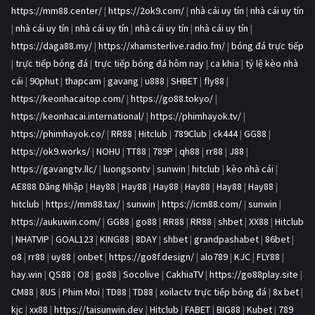
https://mm88.center/
|
https://2ok9.com/
|
nhà cái uy tín
|
nhà cái uy tín
|
nhà cái uy tín
|
nhà cái uy tín
|
nhà cái uy tín
|
nhà cái uy tín
|
https://daga88.my/
|
https://xhamsterlive.radio.fm/
|
bóng đá trực tiếp
|
trực tiếp bóng đá
|
trực tiếp bóng đá hôm nay
|
ca khia
|
tỷ lệ kèo nhà
cái
|
90phut
|
thapcam
|
gavang
|
u888
|
SHBET
|
fly88
|
https://keonhacaitop.com/
|
https://go88.tokyo/
|
https://keonhacai.international/
|
https://phimhayok.tv/
|
https://phimhayok.co/
|
RR88
|
Hitclub
|
789Club
|
ck444
|
GG88
|
https://ok9.works/
|
NOHU
|
TT88
|
789P
|
qh88
|
rr88
|
J88
|
https://gavangtv.llc/
|
luongsontv
|
sunwin
|
hitclub
|
kèo nhà cái
|
AE888 Đăng Nhập
|
Hay88
|
Hay88
|
Hay88
|
Hay88
|
Hay88
|
Hay88
|
hitclub
|
https://mm88.tax/
|
sunwin
|
https://icm88.com/
|
sunwin
|
https://aukuwin.com/
|
GG88
|
go88
|
RR88
|
RR88
|
shbet
|
XX88
|
Hitclub
|
NHATVIP
|
GOAL123
|
KING88
|
8DAY
|
shbet
|
grandpashabet
|
86bet
|
o8
|
rr88
|
uy88
|
onbet
|
https://go8f.design/
|
alo789
|
KJC
|
FLY88
|
hay.win
|
QS88
|
O8
|
go88
|
Socolive
|
CakhiaTV
|
https://go88play.site
|
CM88
|
8US
|
Phim Moi
|
TD88
|
TD88
|
xoilactv trực tiếp bóng đá
|
8x bet
|
kjc
|
xx88
|
https://taisunwin.dev
|
Hitclub
|
FABET
|
BIG88
|
Kubet
|
789