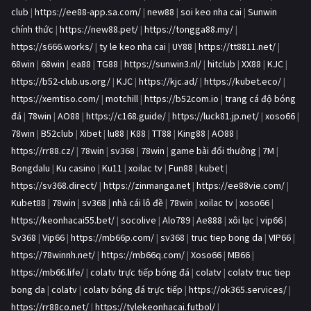
club
|
https://ee88-app.sa.com/
|
new88
|
soi keo nha cai
|
Sunwin
chính thức
|
https://new88.pet/
|
https://tongga88.my/
|
https://s666.works/
|
ty le keo nha cai
|
UY88
|
https://tt8811.net/
|
68win
|
68win
|
ea88
|
TG88
|
https://sunwin3.nl/
|
hitclub
|
XX88
|
KJC
|
https://b52-club.us.org/
|
KJC
|
https://kjc.ad/
|
https://kubet.eco/
|
https://xemtiso.com/
|
motchill
|
https://b52com.io
|
trang cá độ bóng
đá
|
78win
|
AO88
|
https://c168.guide/
|
https://luck81.jp.net/
|
xoso66
|
78win
|
B52club
|
Xibet
|
lu88
|
K88
|
TT88
|
King88
|
AO88
|
https://rr88.cz/
|
78win
|
sv368
|
78win
|
game bài đổi thưởng
|
7M
|
Bongdalu
|
Ku casino
|
Ku11
|
xoilac tv
|
Fun88
|
kubet
|
https://sv368.direct/
|
https://zinmanga.net
|
https://ee88vie.com/
|
Kubet88
|
78win
|
sv368
|
nhà cái lô đề
|
78win
|
xoilac tv
|
xoso66
|
https://keonhacai55.bet/
|
socolive
|
Alo789
|
Ae888
|
xôi lạc
|
vip66
|
Sv368
|
Vip66
|
https://mb66p.com/
|
sv368
|
truc tiep bong da
|
VIP66
|
https://78winnh.net/
|
https://mb66q.com/
|
Xoso66
|
MB66
|
https://mb66.life/
|
colatv trực tiếp bóng đá
|
colatv
|
colatv truc tiep
bong da
|
colatv
|
colatv bóng đá trực tiếp
|
https://ok365.services/
|
https://rr88co.net/
|
https://tylekeonhacai.futbol/
|