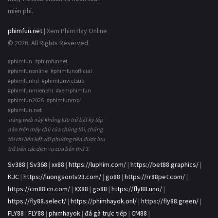
miễn phí.
phimfun.net
| Xem Phim Hay Online
© 2026. All Rights Reserved
#phimfun #phimfunnet
#phimfunonline #phimfunofficial
#phimfunhd #phimfunvietsub
#phimfunmienphi #xemphimfun
#phimfun2026 #phimfunmoi
#phimfun.net
Trang web này không lưu trữ bất kỳ tệp
nào trên máy chủ của chúng tôi, chúng
tôi chỉ liên kết với phương tiện được lưu
trữ trên các dịch vụ của bên thứ 3.
Sv388
|
Sv368
|
xx88
|
https://luphim.com/
|
https://bet88.graphics/
|
KJC
|
https://luongsontv23.com/
|
go88
|
https://rr88pet.com/
|
https://cm88.cn.com/
|
XX88
|
go88
|
https://fly88.uno/
|
https://fly88.select/
|
https://phimhayok.onl/
|
https://fly88.green/
|
FLY88
|
FLY88
|
phimhayok
|
đá gà trực tiếp
|
CM88
|