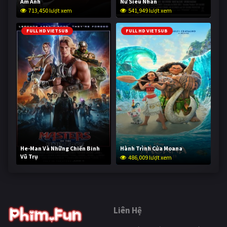
Ám Ảnh
Nữ Siêu Nhân
713,450 lượt xem
541,949 lượt xem
FULL HD VIETSUB
FULL HD VIETSUB
He-Man Và Những Chiến Binh
Hành Trình Của Moana
Vũ Trụ
486,009 lượt xem
233,951 lượt xem
Liên Hệ