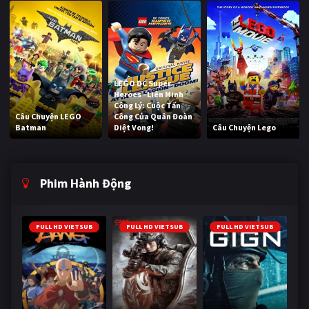
LEGO DC Super
Heroes - Liên Minh
Công Lý: Cuộc Tấn
Câu Chuyện LEGO
Công Của Quân Đoàn
Batman
Diệt Vong!
Câu Chuyện Lego
Phim Hành Động
FULL HD VIETSUB
FULL HD VIETSUB
FULL HD VIETSUB