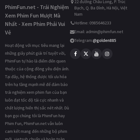
22 đường Châu Long, P. Trúc
PhimFun.net - Trải Nghiệm
Bạch, Q. Ba Đình, Hà Nội, Việt
Nam
Xem Phim Fun Mượt Mà
Hotline: 0985646233
Nhất - Xem Phim Phải Vui
Vẻ
Email:
admin@phimfun.net
Telegram:
@golden885
Hoạt động với mục tiêu mang lại
những giây phút giải trí tuyệt vời,
PhimFun tự hào là điểm đến quen
thuộc của cộng đồng yêu điện ảnh.
Tại đây, hệ thống được tối ưu hóa
trên hạ tầng mạnh mẽ để đảm bảo
trải nghiệm xem phim fun của bạn
luôn đạt tốc độ tải cực nhanh và
chất lượng hiển thị sắc nét nhất. Dù
bạn gọi chúng tôi là PhimFun hay
Phim Fun, PhimFun.net vẫn luôn
cam kết mang đến những bộ phim
mới, vietsub chuẩn và hoàn toàn