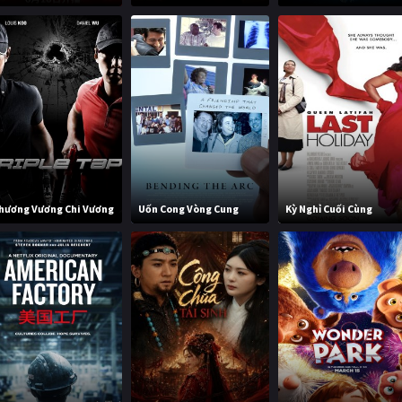
hương Vương Chi Vương
Uốn Cong Vòng Cung
Kỳ Nghỉ Cuối Cùng