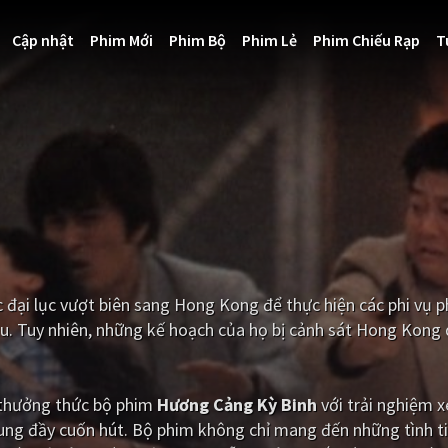
Cập nhật
Phim Mới
Phim Bộ
Phim Lẻ
Phim Chiếu Rạp
T
đại lục vượt biên sang Hong Kong để thực hiện các phi vụ 
u. Tuy nhiên, những kế hoạch của họ bị cảnh sát Hong Kong
i thưởng thức bộ phim
Hương Cảng Kỳ Binh
với trải nghiệm 
dung đầy cuốn hút. Bộ phim không chỉ mang đến những tình t