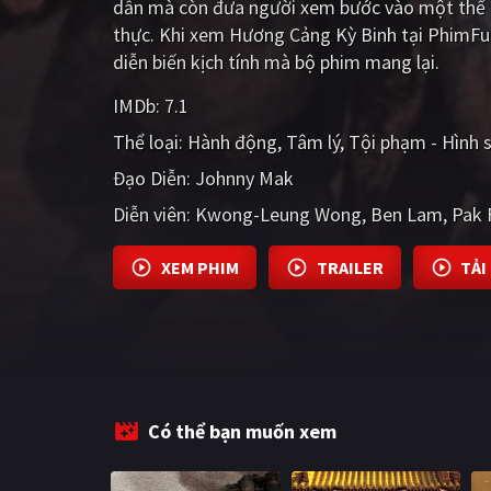
dẫn mà còn đưa người xem bước vào một thế g
thực. Khi xem Hương Cảng Kỳ Binh tại PhimFu
diễn biến kịch tính mà bộ phim mang lại.
IMDb:
7.1
Thể loại:
Hành động
Tâm lý
Tội phạm - Hình 
Đạo Diễn:
Johnny Mak
Diễn viên:
Kwong-Leung Wong
Ben Lam
Pak 
XEM PHIM
TRAILER
TẢI
Có thể bạn muốn xem