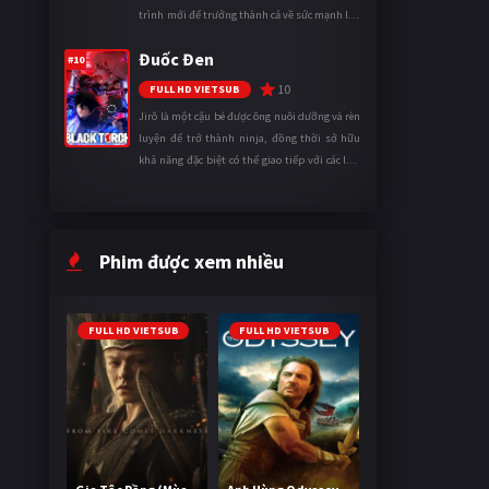
trình mới để trưởng thành cả về sức mạnh lẫn
tinh thần. Khi đối mặt với những thử thách
Đuốc Đen
ngày càng khắc nghiệt, anh ...
#10
10
FULL HD VIETSUB
Jirô là một cậu bé được ông nuôi dưỡng và rèn
luyện để trở thành ninja, đồng thời sở hữu
khả năng đặc biệt có thể giao tiếp với các loài
động vật. Bị mọi người xa lánh vì sự khác biệt
của mình, cậu ...
Phim được xem nhiều
FULL HD VIETSUB
FULL HD VIETSUB