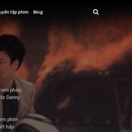
uyển tập phim
Blog
phạm pháp,
 do Danny
xem phim
iết hấp