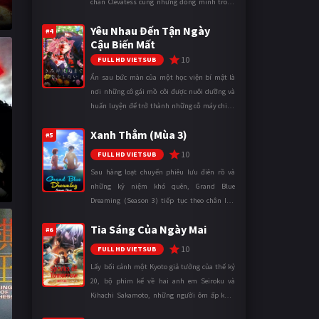
chân Clevatess cùng những đồng minh trong
cuộc chiến chống lại các thế lực đang đẩy nhân
Yêu Nhau Đến Tận Ngày
loại đến bờ vực diệ ...
#4
Cậu Biến Mất
10
FULL HD VIETSUB
Ẩn sau bức màn của một học viện bí mật là
nơi những cô gái mồ côi được nuôi dưỡng và
huấn luyện để trở thành những cỗ máy chiến
đấu. Trong thế giới khắc nghiệt ấy, cái chết
Xanh Thẳm (Mùa 3)
được xem là điều hiển nh ...
#5
10
FULL HD VIETSUB
Sau hàng loạt chuyến phiêu lưu điên rồ và
những kỷ niệm khó quên, Grand Blue
Dreaming (Season 3) tiếp tục theo chân Iori
Kitahara cùng các thành viên câu lạc bộ lặn
Tia Sáng Của Ngày Mai
trong những ngày tháng đại học đ ...
#6
10
FULL HD VIETSUB
Lấy bối cảnh một Kyoto giả tưởng của thế kỷ
20, bộ phim kể về hai anh em Seiroku và
Kihachi Sakamoto, những người ôm ấp khát
vọng đưa Kỷ nguyên Điện đến với đất nước