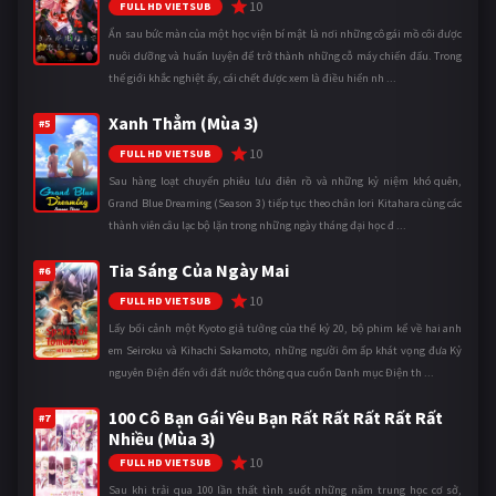
10
FULL HD VIETSUB
Ẩn sau bức màn của một học viện bí mật là nơi những cô gái mồ côi được
nuôi dưỡng và huấn luyện để trở thành những cỗ máy chiến đấu. Trong
thế giới khắc nghiệt ấy, cái chết được xem là điều hiển nh ...
Xanh Thẳm (Mùa 3)
#5
10
FULL HD VIETSUB
Sau hàng loạt chuyến phiêu lưu điên rồ và những kỷ niệm khó quên,
Grand Blue Dreaming (Season 3) tiếp tục theo chân Iori Kitahara cùng các
thành viên câu lạc bộ lặn trong những ngày tháng đại học đ ...
Tia Sáng Của Ngày Mai
#6
10
FULL HD VIETSUB
Lấy bối cảnh một Kyoto giả tưởng của thế kỷ 20, bộ phim kể về hai anh
em Seiroku và Kihachi Sakamoto, những người ôm ấp khát vọng đưa Kỷ
nguyên Điện đến với đất nước thông qua cuốn Danh mục Điện th ...
100 Cô Bạn Gái Yêu Bạn Rất Rất Rất Rất Rất
#7
Nhiều (Mùa 3)
10
FULL HD VIETSUB
Sau khi trải qua 100 lần thất tình suốt những năm trung học cơ sở,