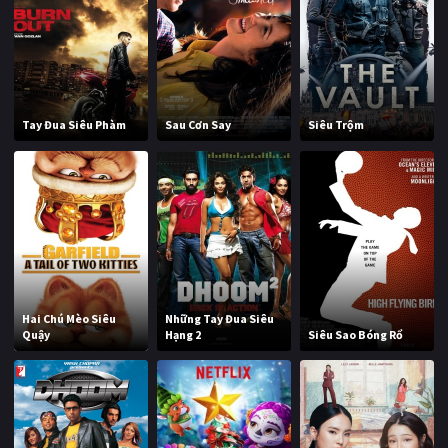
Tay Đua Siêu Phàm
Sau Cơn Say
Siêu Trộm
Hai Chú Mèo Siêu
Những Tay Đua Siêu
Quậy
Hạng 2
Siêu Sao Bóng Rổ