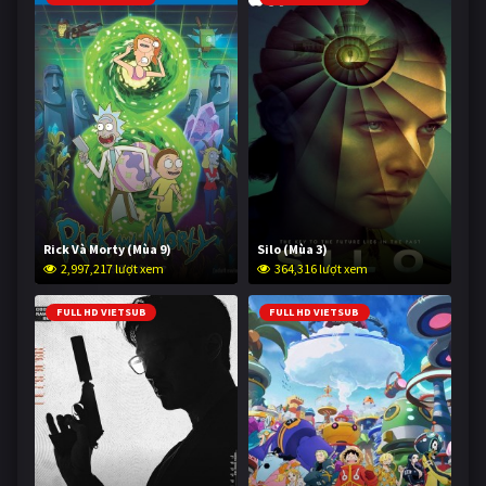
Rick Và Morty (Mùa 9)
Silo (Mùa 3)
2,997,217 lượt xem
364,316 lượt xem
FULL HD VIETSUB
FULL HD VIETSUB