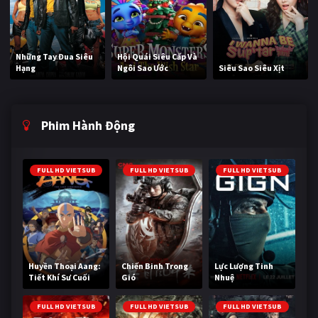
Những Tay Đua Siêu
Hội Quái Siêu Cấp Và
Hạng
Ngôi Sao Ước
Siêu Sao Siêu Xịt
Phim Hành Động
FULL HD VIETSUB
FULL HD VIETSUB
FULL HD VIETSUB
Huyền Thoại Aang:
Chiến Binh Trong
Lực Lượng Tinh
Tiết Khí Sư Cuối
Gió
Nhuệ
Cùng
FULL HD VIETSUB
FULL HD VIETSUB
FULL HD VIETSUB