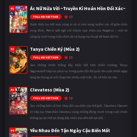
Ác Nữ Nửa Vời ~Truyền Kì Hoán Hồn Đổi Xác~
#1
10
FULL HD VIETSUB
Được điện hạ hết mực sủng ái và ví như nàng bướm rực rỡ giữa chốn
cung đình, Reirin bất ngờ trở thành nạn nhân của Keigetsu – một kẻ
sống ký sinh trong triều đình đã sử dụng ma thuật để hoán đổi th ...
Tanya Chiến Ký (Mùa 2)
#2
10
FULL HD VIETSUB
Sau những chiến thắng đầy khốc liệt trên chiến trường, Tanya
Degurechaff tiếp tục phục vụ trong quân đội Đế quốc khi cuộc chiến ngày
càng leo thang và mở rộng trên nhiều mặt trận. Dù sở hữu tài năn ...
Clevatess (Mùa 2)
#3
10
FULL HD VIETSUB
Sau những biến cố làm thay đổi cục diện của thế giới, Clevatess (Season
2) tiếp tục theo chân Clevatess cùng những đồng minh trong cuộc chiến
chống lại các thế lực đang đẩy nhân loại đến bờ vực diệ ...
Yêu Nhau Đến Tận Ngày Cậu Biến Mất
#4