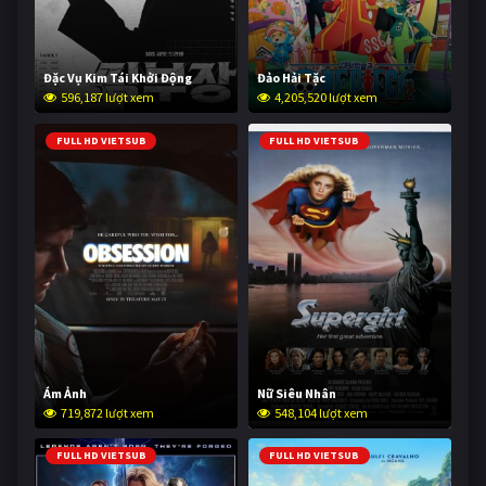
Đặc Vụ Kim Tái Khởi Động
Đảo Hải Tặc
596,187 lượt xem
4,205,520 lượt xem
FULL HD VIETSUB
FULL HD VIETSUB
Ám Ảnh
Nữ Siêu Nhân
719,872 lượt xem
548,104 lượt xem
FULL HD VIETSUB
FULL HD VIETSUB