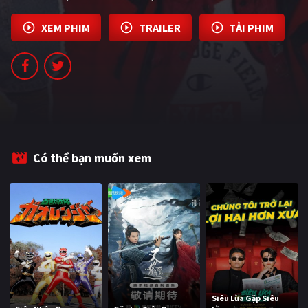
PHIM MỚI
XEM PHIM
TRAILER
TẢI PHIM
PHIM BỘ
PHIM LẺ
PHIM CHIẾU RẠP
TUYỂN TẬP PHIM
BLOG
Có thể bạn muốn xem
Siêu Lừa Gặp Siêu