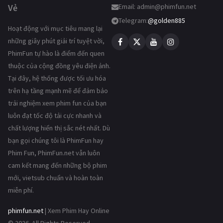
Vẻ
Email:
admin@phimfun.net
Telegram:
@golden885
Hoạt động với mục tiêu mang lại
những giây phút giải trí tuyệt vời,
PhimFun tự hào là điểm đến quen
thuộc của cộng đồng yêu điện ảnh.
Tại đây, hệ thống được tối ưu hóa
trên hạ tầng mạnh mẽ để đảm bảo
trải nghiệm xem phim fun của bạn
luôn đạt tốc độ tải cực nhanh và
chất lượng hiển thị sắc nét nhất. Dù
bạn gọi chúng tôi là PhimFun hay
Phim Fun, PhimFun.net vẫn luôn
cam kết mang đến những bộ phim
mới, vietsub chuẩn và hoàn toàn
miễn phí.
phimfun.net
| Xem Phim Hay Online