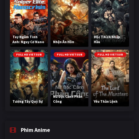
Tay Ngắm Tinh
Độc Thích Nhập
Anh: Nguy Cơ Nano
Nhện Ăn Hồn
Hầu
FULL HD VIETSUB
FULL HD VIETSUB
FULL HD VIETSUB
Nữ Đặc Cảnh Phản
Tương Tây Quỷ Sự
Công
Yêu Thần Lệnh
Phim Anime