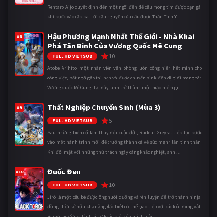
Rentaro Aijo quyết định đến một ngôi đền để cầu mong tìm được bạn gái
khi bước vào cấp ba. Lời cầu nguyện của cậu được Thần Tình Y ...
Hậu Phương Mạnh Nhất Thế Giới - Nhà Khai
#8
Phá Tân Binh Của Vương Quốc Mê Cung
10
FULL HD VIETSUB
Atobe Arihito, một nhân viên văn phòng luôn cống hiến hết mình cho
công việc, bất ngờ gặp tai nạn và được chuyển sinh đến dị giới mang tên
Vương quốc Mê Cung. Tại đây, anh trở thành một mạo hiểm gi ...
Thất Nghiệp Chuyển Sinh (Mùa 3)
#9
5
FULL HD VIETSUB
Sau những biến cố làm thay đổi cuộc đời, Rudeus Greyrat tiếp tục bước
vào một hành trình mới để trưởng thành cả về sức mạnh lẫn tinh thần.
Khi đối mặt với những thử thách ngày càng khắc nghiệt, anh ...
Đuốc Đen
#10
10
FULL HD VIETSUB
Jirô là một cậu bé được ông nuôi dưỡng và rèn luyện để trở thành ninja,
đồng thời sở hữu khả năng đặc biệt có thể giao tiếp với các loài động vật.
Bị mọi người xa lánh vì sự khác biệt của mình, cậu ...