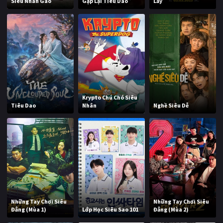
Siêu Nhân Gao
Gặp Lại Tiêu Dao
Lầy
Krypto Chú Chó Siêu
Tiêu Dao
Nhân
Nghề Siêu Dễ
Những Tay Chơi Siêu
Những Tay Chơi Siêu
Đẳng (Mùa 1)
Lớp Học Siêu Sao 101
Đẳng (Mùa 2)