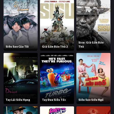
Sisu: Già Gân Báo
Siêu Sao Của Tôi
Già Gân Báo Thù 2
Thù
Tay Lái Siêu Hạng
Tay Đua Siêu Tốc
Siêu Sao Siêu Ngố