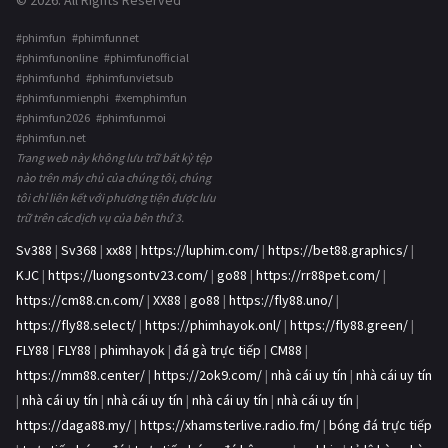
© 2026. All Rights Reserved
#phimfun #phimfunnet
#phimfunonline #phimfunofficial
#phimfunhd #phimfunvietsub
#phimfunmienphi #xemphimfun
#phimfun2026 #phimfunmoi
#phimfun.net
Trang web này không lưu trữ bất kỳ tệp
nào trên máy chủ của chúng tôi, chúng
tôi chỉ liên kết với phương tiện được lưu
trữ trên các dịch vụ của bên thứ 3.
Sv388
|
Sv368
|
xx88
|
https://luphim.com/
|
https://bet88.graphics/
|
KJC
|
https://luongsontv23.com/
|
go88
|
https://rr88pet.com/
|
https://cm88.cn.com/
|
XX88
|
go88
|
https://fly88.uno/
|
https://fly88.select/
|
https://phimhayok.onl/
|
https://fly88.green/
|
FLY88
|
FLY88
|
phimhayok
|
đá gà trực tiếp
|
CM88
|
https://mm88.center/
|
https://2ok9.com/
|
nhà cái uy tín
|
nhà cái uy tín
|
nhà cái uy tín
|
nhà cái uy tín
|
nhà cái uy tín
|
nhà cái uy tín
|
https://daga88.my/
|
https://xhamsterlive.radio.fm/
|
bóng đá trực tiếp