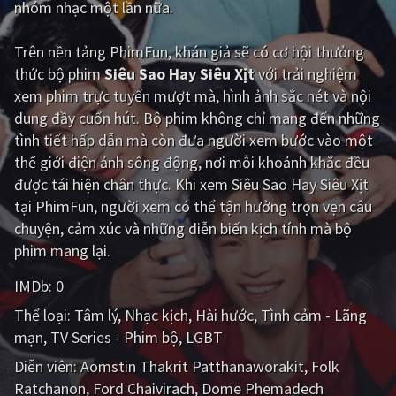
nhóm nhạc một lần nữa.
Giật gân
Gia đình
Trên nền tảng
PhimFun
, khán giả sẽ có cơ hội thưởng
Bí ẩn
Lịch sử
thức bộ phim
Siêu Sao Hay Siêu Xịt
với trải nghiệm
xem phim trực tuyến mượt mà, hình ảnh sắc nét và nội
Viễn Tây
Tiểu sử
dung đầy cuốn hút. Bộ phim không chỉ mang đến những
GameShow
DramaTV
tình tiết hấp dẫn mà còn đưa người xem bước vào một
thế giới điện ảnh sống động, nơi mỗi khoảnh khắc đều
QUỐC GIA
được tái hiện chân thực. Khi xem Siêu Sao Hay Siêu Xịt
tại PhimFun, người xem có thể tận hưởng trọn vẹn câu
Âu - Mỹ
Trung Quốc - Hồng Kông
chuyện, cảm xúc và những diễn biến kịch tính mà bộ
phim mang lại.
Hàn Quốc
Nhật Bản
IMDb:
0
Ấn Độ
Việt Nam
Thể loại:
Tâm lý
Nhạc kịch
Hài hước
Tình cảm - Lãng
Tổng hợp
mạn
TV Series - Phim bộ
LGBT
Diễn viên:
Aomstin Thakrit Patthanaworakit
Folk
CẬP NHẬT
Ratchanon
Ford Chaivirach
Dome Phemadech