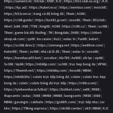
https://sunwin3.nl/
|
hitclub
|
XX88
|
KJC
|
https://b52-club.us.org/
|
KJC
|
https://kjc.ad/
|
https://kubet.eco/
|
https://xemtiso.com/
|
motchill
|
https://b52com.io
|
trang cá độ bóng đá
|
78win
|
AO88
|
https://c168.guide/
|
https://luck81.jp.net/
|
xoso66
|
78win
|
B52club
|
Xibet
|
lu88
|
K88
|
TT88
|
King88
|
AO88
|
https://rr88.cz/
|
78win
|
sv368
|
78win
|
game bài đổi thưởng
|
7M
|
Bongdalu
|
DH88
|
https://shbet-
okvip.uk.com/
|
qs88
|
Ku casino
|
Ku11
|
xoilac tv
|
Fun88
|
kubet
|
https://sv368.direct/
|
https://zinmanga.net
|
https://ee88vie.com/
|
Kubet88
|
78win
|
sv368
|
nhà cái lô đề
|
78win
|
xoilac tv
|
xoso66
|
https://keonhacai55.bet/
|
socolive
|
Alo789
|
Ae888
|
xôi lạc
|
vip66
|
Sv368
|
Vip66
|
https://mb66p.com/
|
sv368
|
truc tiep bong da
|
VIP66
|
https://78winnh.net/
|
https://mb66q.com/
|
Xoso66
|
MB66
|
https://mb66.life/
|
colatv trực tiếp bóng đá
|
colatv
|
colatv truc tiep
bong da
|
colatv
|
colatv bóng đá trực tiếp
|
https://rr88co.net/
|
https://tylekeonhacai.futbol/
|
https://bshbet.com/
|
xx88
|
RR88
|
thapcamtv
|
xoilac
|
XX88
|
MM88
|
MM88
|
luongsontv
|
RR88
|
XX88
|
MB66
|
gavangtv
|
cakhiatv
|
https://go88fc.com/
|
trực tiếp nba
|
soi
kèo
|
https://79king.express/
|
https://ok365.center/
|
ok9
|
MB66
|
KJC