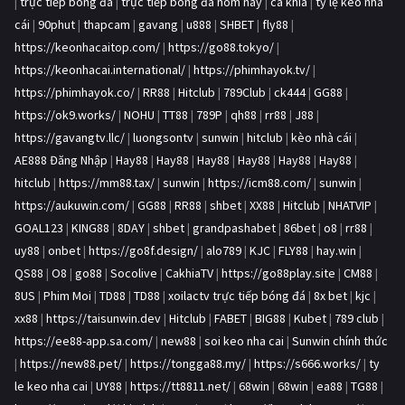
|
trực tiếp bóng đá
|
trực tiếp bóng đá hôm nay
|
ca khia
|
tỷ lệ kèo nhà
cái
|
90phut
|
thapcam
|
gavang
|
u888
|
SHBET
|
fly88
|
https://keonhacaitop.com/
|
https://go88.tokyo/
|
https://keonhacai.international/
|
https://phimhayok.tv/
|
https://phimhayok.co/
|
RR88
|
Hitclub
|
789Club
|
ck444
|
GG88
|
https://ok9.works/
|
NOHU
|
TT88
|
789P
|
qh88
|
rr88
|
J88
|
https://gavangtv.llc/
|
luongsontv
|
sunwin
|
hitclub
|
kèo nhà cái
|
AE888 Đăng Nhập
|
Hay88
|
Hay88
|
Hay88
|
Hay88
|
Hay88
|
Hay88
|
hitclub
|
https://mm88.tax/
|
sunwin
|
https://icm88.com/
|
sunwin
|
https://aukuwin.com/
|
GG88
|
RR88
|
shbet
|
XX88
|
Hitclub
|
NHATVIP
|
GOAL123
|
KING88
|
8DAY
|
shbet
|
grandpashabet
|
86bet
|
o8
|
rr88
|
uy88
|
onbet
|
https://go8f.design/
|
alo789
|
KJC
|
FLY88
|
hay.win
|
QS88
|
O8
|
go88
|
Socolive
|
CakhiaTV
|
https://go88play.site
|
CM88
|
8US
|
Phim Moi
|
TD88
|
TD88
|
xoilactv trực tiếp bóng đá
|
8x bet
|
kjc
|
xx88
|
https://taisunwin.dev
|
Hitclub
|
FABET
|
BIG88
|
Kubet
|
789 club
|
https://ee88-app.sa.com/
|
new88
|
soi keo nha cai
|
Sunwin chính thức
|
https://new88.pet/
|
https://tongga88.my/
|
https://s666.works/
|
ty
le keo nha cai
|
UY88
|
https://tt8811.net/
|
68win
|
68win
|
ea88
|
TG88
|