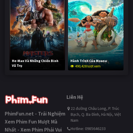
He-Man Và Những Chiến Binh
Hành Trình Của Moana
Vũ Trụ
490,428 lượt xem
239,094 lượt xem
Liên Hệ
22 đường Châu Long, P. Trúc
PhimFun.net - Trải Nghiệm
Bạch, Q. Ba Đình, Hà Nội, Việt
Nam
Xem Phim Fun Mượt Mà
Hotline: 0985646233
Nhất - Xem Phim Phải Vui