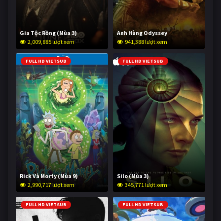
Gia Tộc Rồng (Mùa 3)
Anh Hùng Odyssey
2,009,885 lượt xem
941,388 lượt xem
FULL HD VIETSUB
FULL HD VIETSUB
Rick Và Morty (Mùa 9)
Silo (Mùa 3)
2,990,717 lượt xem
345,771 lượt xem
FULL HD VIETSUB
FULL HD VIETSUB