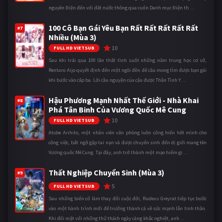
nguyên Điện đến với đất nước thông qua cuốn Danh mục Điện th ...
100 Cô Bạn Gái Yêu Bạn Rất Rất Rất Rất Rất
#7
Nhiều (Mùa 3)
10
FULL HD VIETSUB
Sau khi trải qua 100 lần thất tình suốt những năm trung học cơ sở,
Rentaro Aijo quyết định đến một ngôi đền để cầu mong tìm được bạn gái
khi bước vào cấp ba. Lời cầu nguyện của cậu được Thần Tình Y ...
Hậu Phương Mạnh Nhất Thế Giới - Nhà Khai
#8
Phá Tân Binh Của Vương Quốc Mê Cung
10
FULL HD VIETSUB
Atobe Arihito, một nhân viên văn phòng luôn cống hiến hết mình cho
công việc, bất ngờ gặp tai nạn và được chuyển sinh đến dị giới mang tên
Vương quốc Mê Cung. Tại đây, anh trở thành một mạo hiểm gi ...
Thất Nghiệp Chuyển Sinh (Mùa 3)
#9
5
FULL HD VIETSUB
Sau những biến cố làm thay đổi cuộc đời, Rudeus Greyrat tiếp tục bước
vào một hành trình mới để trưởng thành cả về sức mạnh lẫn tinh thần.
Khi đối mặt với những thử thách ngày càng khắc nghiệt, anh ...