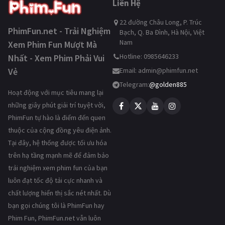
Liên Hệ
22 đường Châu Long, P. Trúc
PhimFun.net - Trải Nghiệm
Bạch, Q. Ba Đình, Hà Nội, Việt
Nam
Xem Phim Fun Mượt Mà
Hotline: 0985646233
Nhất - Xem Phim Phải Vui
Vẻ
Email:
admin@phimfun.net
Telegram:
@golden885
Hoạt động với mục tiêu mang lại
những giây phút giải trí tuyệt vời,
PhimFun tự hào là điểm đến quen
thuộc của cộng đồng yêu điện ảnh.
Tại đây, hệ thống được tối ưu hóa
trên hạ tầng mạnh mẽ để đảm bảo
trải nghiệm xem phim fun của bạn
luôn đạt tốc độ tải cực nhanh và
chất lượng hiển thị sắc nét nhất. Dù
bạn gọi chúng tôi là PhimFun hay
Phim Fun, PhimFun.net vẫn luôn