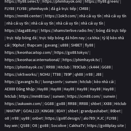
https://fly88.select/
|
https://phimhayok.onl/
|
https://fly88.green/
|
FLY88
|
FLY88
|
phimhayok
|
đá gà trực tiếp
|
CM88
|
https://mm88.center/
|
https://2ok9.com/
|
nhà cái uy tín
|
nhà cái uy tín
|
nhà cái uy tín
|
nhà cái uy tín
|
nhà cái uy tín
|
nhà cái uy tín
|
https://daga88.my/
|
https://xhamsterlive.radio.fm/
|
bóng đá trực tiếp
|
trực tiếp bóng đá
|
trực tiếp bóng đá hôm nay
|
ca khia
|
tỷ lệ kèo nhà
cái
|
90phut
|
thapcam
|
gavang
|
u888
|
SHBET
|
fly88
|
https://keonhacaitop.com/
|
https://go88.tokyo/
|
https://keonhacai.international/
|
https://phimhayok.tv/
|
https://phimhayok.co/
|
RR88
|
Hitclub
|
789Club
|
ck444
|
GG88
|
https://ok9.works/
|
NOHU
|
TT88
|
789P
|
qh88
|
rr88
|
J88
|
https://gavangtv.llc/
|
luongsontv
|
sunwin
|
hitclub
|
kèo nhà cái
|
AE888 Đăng Nhập
|
Hay88
|
Hay88
|
Hay88
|
Hay88
|
Hay88
|
Hay88
|
hitclub
|
https://mm88.tax/
|
sunwin
|
https://icm88.com/
|
sunwin
|
https://aukuwin.com/
|
GG88
|
go88
|
RR88
|
RR88
|
shbet
|
XX88
|
Hitclub
|
NHATVIP
|
GOAL123
|
KING88
|
8DAY
|
shbet
|
grandpashabet
|
86bet
|
o8
|
rr88
|
uy88
|
onbet
|
https://go8f.design/
|
alo789
|
KJC
|
FLY88
|
hay.win
|
QS88
|
O8
|
go88
|
Socolive
|
CakhiaTV
|
https://go88play.site
|