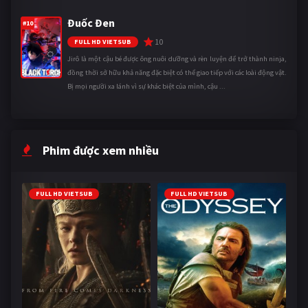
Đuốc Đen
#10
10
FULL HD VIETSUB
Jirô là một cậu bé được ông nuôi dưỡng và rèn luyện để trở thành ninja,
đồng thời sở hữu khả năng đặc biệt có thể giao tiếp với các loài động vật.
Bị mọi người xa lánh vì sự khác biệt của mình, cậu ...
Phim được xem nhiều
FULL HD VIETSUB
FULL HD VIETSUB