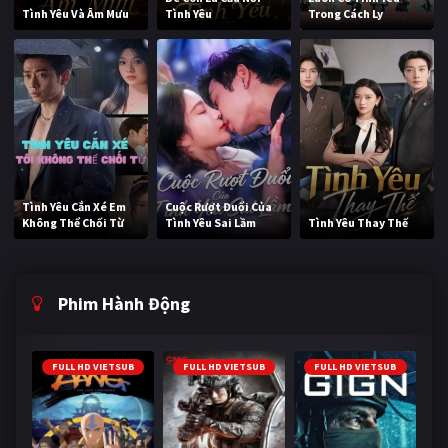
Tình Yêu Và Âm Mưu
Tình Yêu
Trong Cách Ly
Tình Yêu Cắn Xé Em
Cuộc Rượt Đuổi Của
Không Thể Chối Từ
Tình Yêu Sai Lầm
Tình Yêu Thay Thế
Phim Hành Động
FULL HD VIETSUB
FULL HD VIETSUB
FULL HD VIETSUB