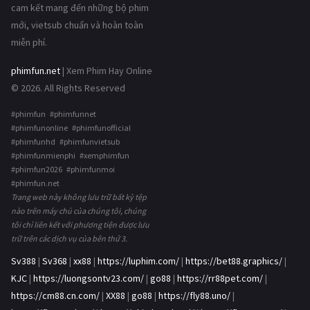
cam kết mang đến những bộ phim
mới, vietsub chuẩn và hoàn toàn
miễn phí.
phimfun.net
| Xem Phim Hay Online
© 2026. All Rights Reserved
#phimfun #phimfunnet
#phimfunonline #phimfunofficial
#phimfunhd #phimfunvietsub
#phimfunmienphi #xemphimfun
#phimfun2026 #phimfunmoi
#phimfun.net
Trang web này không lưu trữ bất kỳ tệp
nào trên máy chủ của chúng tôi, chúng
tôi chỉ liên kết với phương tiện được lưu
trữ trên các dịch vụ của bên thứ 3.
Sv388
|
Sv368
|
xx88
|
https://luphim.com/
|
https://bet88.graphics/
|
KJC
|
https://luongsontv23.com/
|
go88
|
https://rr88pet.com/
|
https://cm88.cn.com/
|
XX88
|
go88
|
https://fly88.uno/
|