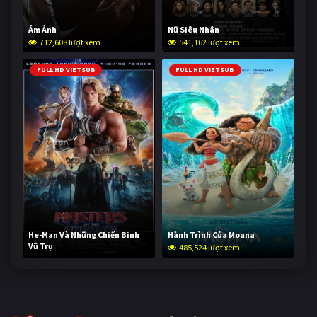
Ám Ảnh
Nữ Siêu Nhân
712,608 lượt xem
541,162 lượt xem
FULL HD VIETSUB
FULL HD VIETSUB
He-Man Và Những Chiến Binh
Hành Trình Của Moana
Vũ Trụ
485,524 lượt xem
233,273 lượt xem