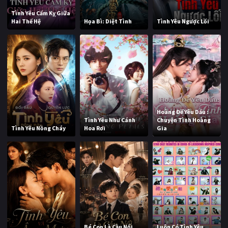
Tình Yêu Cấm Kỵ Giữa
Hai Thế Hệ
Họa Bì: Diệt Tình
Tình Yêu Ngược Lối
Hoàng Đế Yêu Dấu :
Tình Yêu Như Cánh
Chuyện Tình Hoàng
Tình Yêu Nồng Cháy
Hoa Rơi
Gia
Bé Con Là Cầu Nối
Luôn Có Tình Yêu