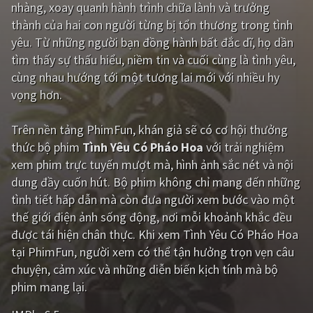
nhàng, xoay quanh hành trình chữa lành và trưởng
PHIM MỚI
thành của hai con người từng bị tổn thương trong tình
PHIM BỘ
yêu. Từ những người bạn đồng hành bất đắc dĩ, họ dần
tìm thấy sự thấu hiểu, niềm tin và cuối cùng là tình yêu,
PHIM LẺ
cùng nhau hướng tới một tương lai mới với nhiều hy
vọng hơn.
PHIM CHIẾU RẠP
TUYỂN TẬP PHIM
Trên nền tảng
PhimFun
, khán giả sẽ có cơ hội thưởng
thức bộ phim
Tình Yêu Có Pháo Hoa
với trải nghiệm
BLOG
xem phim trực tuyến mượt mà, hình ảnh sắc nét và nội
dung đầy cuốn hút. Bộ phim không chỉ mang đến những
tình tiết hấp dẫn mà còn đưa người xem bước vào một
thế giới điện ảnh sống động, nơi mỗi khoảnh khắc đều
được tái hiện chân thực. Khi xem Tình Yêu Có Pháo Hoa
tại PhimFun, người xem có thể tận hưởng trọn vẹn câu
chuyện, cảm xúc và những diễn biến kịch tính mà bộ
phim mang lại.