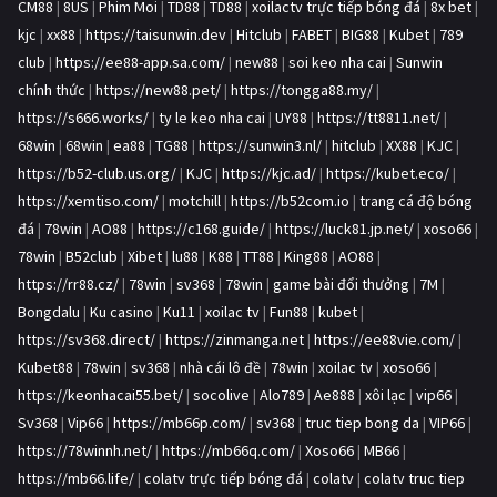
CM88
|
8US
|
Phim Moi
|
TD88
|
TD88
|
xoilactv trực tiếp bóng đá
|
8x bet
|
kjc
|
xx88
|
https://taisunwin.dev
|
Hitclub
|
FABET
|
BIG88
|
Kubet
|
789
club
|
https://ee88-app.sa.com/
|
new88
|
soi keo nha cai
|
Sunwin
chính thức
|
https://new88.pet/
|
https://tongga88.my/
|
https://s666.works/
|
ty le keo nha cai
|
UY88
|
https://tt8811.net/
|
68win
|
68win
|
ea88
|
TG88
|
https://sunwin3.nl/
|
hitclub
|
XX88
|
KJC
|
https://b52-club.us.org/
|
KJC
|
https://kjc.ad/
|
https://kubet.eco/
|
https://xemtiso.com/
|
motchill
|
https://b52com.io
|
trang cá độ bóng
đá
|
78win
|
AO88
|
https://c168.guide/
|
https://luck81.jp.net/
|
xoso66
|
78win
|
B52club
|
Xibet
|
lu88
|
K88
|
TT88
|
King88
|
AO88
|
https://rr88.cz/
|
78win
|
sv368
|
78win
|
game bài đổi thưởng
|
7M
|
Bongdalu
|
Ku casino
|
Ku11
|
xoilac tv
|
Fun88
|
kubet
|
https://sv368.direct/
|
https://zinmanga.net
|
https://ee88vie.com/
|
Kubet88
|
78win
|
sv368
|
nhà cái lô đề
|
78win
|
xoilac tv
|
xoso66
|
https://keonhacai55.bet/
|
socolive
|
Alo789
|
Ae888
|
xôi lạc
|
vip66
|
Sv368
|
Vip66
|
https://mb66p.com/
|
sv368
|
truc tiep bong da
|
VIP66
|
https://78winnh.net/
|
https://mb66q.com/
|
Xoso66
|
MB66
|
https://mb66.life/
|
colatv trực tiếp bóng đá
|
colatv
|
colatv truc tiep