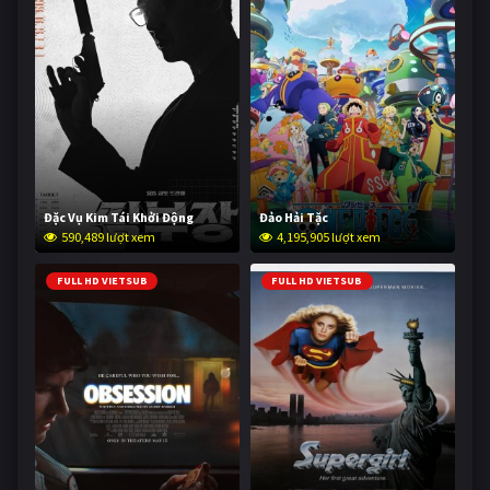
Đặc Vụ Kim Tái Khởi Động
Đảo Hải Tặc
590,489 lượt xem
4,195,905 lượt xem
FULL HD VIETSUB
FULL HD VIETSUB