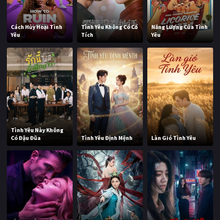
Cách Hủy Hoại Tình
Tình Yêu Không Có Cổ
Năng Lượng Của Tình
Yêu
Tích
Yêu
Tình Yêu Này Không
Có Đậu Đũa
Tình Yêu Định Mệnh
Làn Gió Tình Yêu