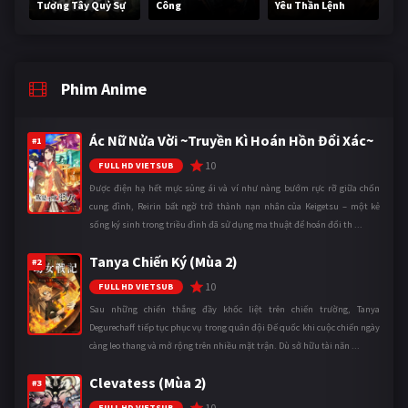
Tương Tây Quỷ Sự
Công
Yêu Thần Lệnh
Phim Anime
Ác Nữ Nửa Vời ~Truyền Kì Hoán Hồn Đổi Xác~
#1
10
FULL HD VIETSUB
Được điện hạ hết mực sủng ái và ví như nàng bướm rực rỡ giữa chốn
cung đình, Reirin bất ngờ trở thành nạn nhân của Keigetsu – một kẻ
sống ký sinh trong triều đình đã sử dụng ma thuật để hoán đổi th ...
Tanya Chiến Ký (Mùa 2)
#2
10
FULL HD VIETSUB
Sau những chiến thắng đầy khốc liệt trên chiến trường, Tanya
Degurechaff tiếp tục phục vụ trong quân đội Đế quốc khi cuộc chiến ngày
càng leo thang và mở rộng trên nhiều mặt trận. Dù sở hữu tài năn ...
Clevatess (Mùa 2)
#3
10
FULL HD VIETSUB