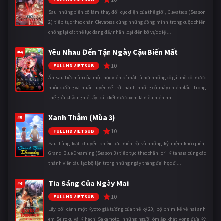
Sau những biến cố làm thay đổi cục diện của thế giới, Clevatess (Season
2) tiếp tục theo chân Clevatess cùng những đồng minh trong cuộc chiến
chống lại các thế lực đang đẩy nhân loại đến bờ vực diệ ...
Yêu Nhau Đến Tận Ngày Cậu Biến Mất
#4
10
FULL HD VIETSUB
Ẩn sau bức màn của một học viện bí mật là nơi những cô gái mồ côi được
nuôi dưỡng và huấn luyện để trở thành những cỗ máy chiến đấu. Trong
thế giới khắc nghiệt ấy, cái chết được xem là điều hiển nh ...
Xanh Thẳm (Mùa 3)
#5
10
FULL HD VIETSUB
Sau hàng loạt chuyến phiêu lưu điên rồ và những kỷ niệm khó quên,
Grand Blue Dreaming (Season 3) tiếp tục theo chân Iori Kitahara cùng các
thành viên câu lạc bộ lặn trong những ngày tháng đại học đ ...
Tia Sáng Của Ngày Mai
#6
10
FULL HD VIETSUB
Lấy bối cảnh một Kyoto giả tưởng của thế kỷ 20, bộ phim kể về hai anh
em Seiroku và Kihachi Sakamoto, những người ôm ấp khát vọng đưa Kỷ