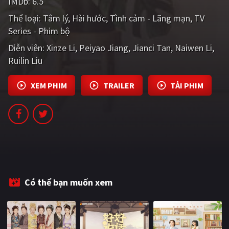
IMDb:
6.5
Thể loại:
Tâm lý
Hài hước
Tình cảm - Lãng mạn
TV
Series - Phim bộ
Diễn viên:
Xinze Li
Peiyao Jiang
Jianci Tan
Naiwen Li
Ruilin Liu
XEM PHIM
TRAILER
TẢI PHIM
Có thể bạn muốn xem