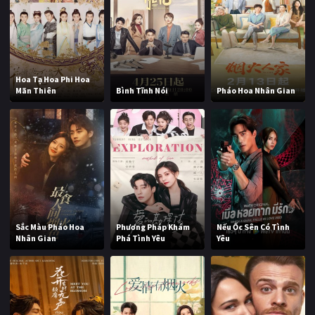
Hoa Tạ Hoa Phi Hoa
Mãn Thiên
Bình Tĩnh Nói
Pháo Hoa Nhân Gian
Sắc Màu Pháo Hoa
Phương Pháp Khám
Nếu Ốc Sên Có Tình
Nhân Gian
Phá Tình Yêu
Yêu