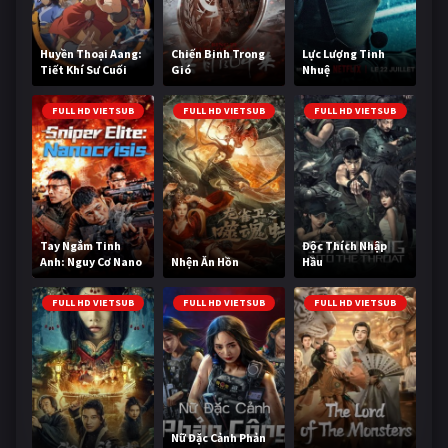
Huyền Thoại Aang:
Chiến Binh Trong
Lực Lượng Tinh
Tiết Khí Sư Cuối
Gió
Nhuệ
Cùng
FULL HD VIETSUB
FULL HD VIETSUB
FULL HD VIETSUB
Tay Ngắm Tinh
Độc Thích Nhập
Anh: Nguy Cơ Nano
Nhện Ăn Hồn
Hầu
FULL HD VIETSUB
FULL HD VIETSUB
FULL HD VIETSUB
Nữ Đặc Cảnh Phản