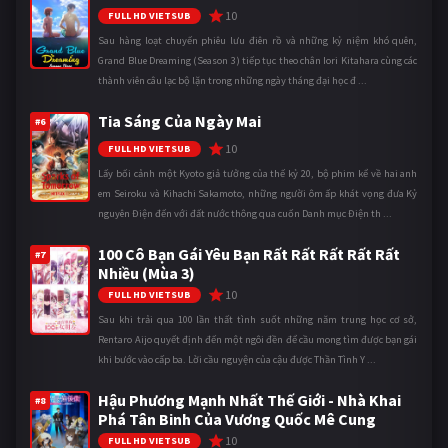
10
FULL HD VIETSUB
Sau hàng loạt chuyến phiêu lưu điên rồ và những kỷ niệm khó quên,
Grand Blue Dreaming (Season 3) tiếp tục theo chân Iori Kitahara cùng các
thành viên câu lạc bộ lặn trong những ngày tháng đại học đ ...
Tia Sáng Của Ngày Mai
#6
10
FULL HD VIETSUB
Lấy bối cảnh một Kyoto giả tưởng của thế kỷ 20, bộ phim kể về hai anh
em Seiroku và Kihachi Sakamoto, những người ôm ấp khát vọng đưa Kỷ
nguyên Điện đến với đất nước thông qua cuốn Danh mục Điện th ...
100 Cô Bạn Gái Yêu Bạn Rất Rất Rất Rất Rất
#7
Nhiều (Mùa 3)
10
FULL HD VIETSUB
Sau khi trải qua 100 lần thất tình suốt những năm trung học cơ sở,
Rentaro Aijo quyết định đến một ngôi đền để cầu mong tìm được bạn gái
khi bước vào cấp ba. Lời cầu nguyện của cậu được Thần Tình Y ...
Hậu Phương Mạnh Nhất Thế Giới - Nhà Khai
#8
Phá Tân Binh Của Vương Quốc Mê Cung
10
FULL HD VIETSUB