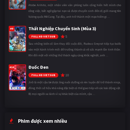
Atobe Arihito, một nhân viên văn phòng luôn cống hiến hết mình cho
công việc, bất ngờ gặp tai nạn và được chuyển sinh đến dị giới mang tên
Vương quốc Mê Cung. Tại đây, anh trở thành một mạo hiểm gi ...
Thất Nghiệp Chuyển Sinh (Mùa 3)
#9
5
FULL HD VIETSUB
Sau những biến cố làm thay đổi cuộc đời, Rudeus Greyrat tiếp tục bước
vào một hành trình mới để trưởng thành cả về sức mạnh lẫn tinh thần.
Khi đối mặt với những thử thách ngày càng khắc nghiệt, anh ...
Đuốc Đen
#10
10
FULL HD VIETSUB
Jirô là một cậu bé được ông nuôi dưỡng và rèn luyện để trở thành ninja,
đồng thời sở hữu khả năng đặc biệt có thể giao tiếp với các loài động vật.
Bị mọi người xa lánh vì sự khác biệt của mình, cậu ...
Phim được xem nhiều