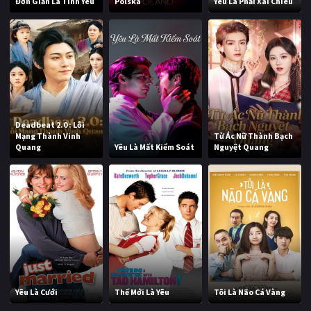
Đơn Giản Là Tình Yêu
Polska
Yêu Là Phải Xài Chiêu
Deadbeat 2.0 : Lỗi
Mạng Thành Vinh
Từ Ác Nữ Thành Bạch
Quang
Yêu Là Mất Kiểm Soát
Nguyệt Quang
Yêu Là Cưới
Thế Mới Là Yêu
Tôi Là Não Cá Vàng