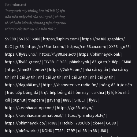
#phimfun.net
Trang web này không lưu trữ bất kỳ tệp
nào trên máy chủ của chúng tôi, chúng
tôi chỉ liên kết với phương tiện được lưu
trữ trên các dịch vụ của bên thứ 3.
Sv388
|
Sv368
|
xx88
|
https://luphim.com/
|
https://bet88.graphics/
|
KJC
|
go88
|
https://rr88pet.com/
|
https://cm88.cn.com/
|
XX88
|
go88
|
https://fly88.uno/
|
https://fly88.select/
|
https://phimhayok.onl/
|
https://fly88.green/
|
FLY88
|
FLY88
|
phimhayok
|
đá gà trực tiếp
|
CM88
|
https://mm88.center/
|
https://2ok9.com/
|
nhà cái uy tín
|
nhà cái uy
tín
|
nhà cái uy tín
|
nhà cái uy tín
|
nhà cái uy tín
|
nhà cái uy tín
|
https://daga88.my/
|
https://xhamsterlive.radio.fm/
|
bóng đá trực tiếp
|
trực tiếp bóng đá
|
trực tiếp bóng đá hôm nay
|
ca khia
|
tỷ lệ kèo nhà
cái
|
90phut
|
thapcam
|
gavang
|
u888
|
SHBET
|
fly88
|
https://keonhacaitop.com/
|
https://go88.tokyo/
|
https://keonhacai.international/
|
https://phimhayok.tv/
|
https://phimhayok.co/
|
RR88
|
Hitclub
|
789Club
|
ck444
|
GG88
|
https://ok9.works/
|
NOHU
|
TT88
|
789P
|
qh88
|
rr88
|
J88
|