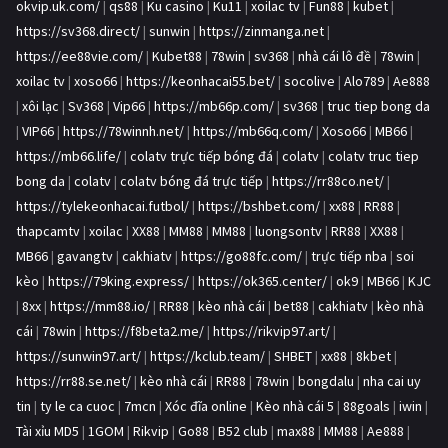
okvip.uk.com/
|
qs88
|
Ku casino
|
Ku11
|
xoilac tv
|
Fun88
|
kubet
|
https://sv368.direct/
|
sunwin
|
https://zinmanga.net
|
https://ee88vie.com/
|
Kubet88
|
78win
|
sv368
|
nhà cái lô đề
|
78win
|
xoilac tv
|
xoso66
|
https://keonhacai55.bet/
|
socolive
|
Alo789
|
Ae888
|
xôi lạc
|
Sv368
|
Vip66
|
https://mb66p.com/
|
sv368
|
truc tiep bong da
|
VIP66
|
https://78winnh.net/
|
https://mb66q.com/
|
Xoso66
|
MB66
|
https://mb66.life/
|
colatv trực tiếp bóng đá
|
colatv
|
colatv truc tiep
bong da
|
colatv
|
colatv bóng đá trực tiếp
|
https://rr88co.net/
|
https://tylekeonhacai.futbol/
|
https://bshbet.com/
|
xx88
|
RR88
|
thapcamtv
|
xoilac
|
XX88
|
MM88
|
MM88
|
luongsontv
|
RR88
|
XX88
|
MB66
|
gavangtv
|
cakhiatv
|
https://go88fc.com/
|
trực tiếp nba
|
soi
kèo
|
https://79king.express/
|
https://ok365.center/
|
ok9
|
MB66
|
KJC
|
8xx
|
https://mm88.io/
|
RR88
|
kèo nhà cái
|
bet88
|
cakhiatv
|
kèo nhà
cái
|
78win
|
https://f8beta2.me/
|
https://rikvip97.art/
|
https://sunwin97.art/
|
https://kclub.team/
|
SHBET
|
xx88
|
8kbet
|
https://rr88.se.net/
|
kèo nhà cái
|
RR88
|
78win
|
bongdalu
|
nha cai uy
tin
|
ty le ca cuoc
|
7mcn
|
Xóc đĩa online
|
Kèo nhà cái 5
|
88goals
|
iwin
|
Tài xỉu MD5
|
1GOM
|
Rikvip
|
Go88
|
B52 club
|
max88
|
MM88
|
Ae888
|