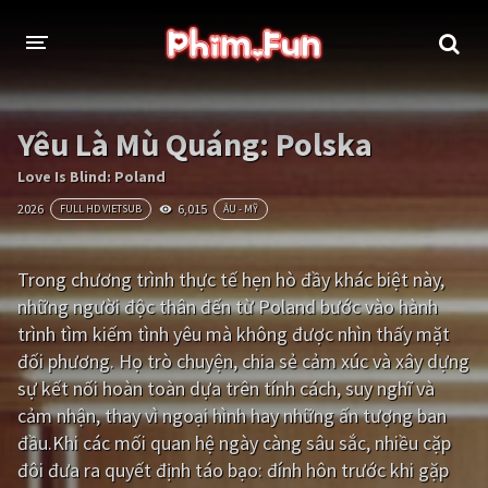
THỂ LOẠI
Yêu Là Mù Quáng: Polska
Thần thoại - Cổ trang
Hành động
Love Is Blind: Poland
2026
6,015
FULL HD VIETSUB
ÂU - MỸ
Tâm lý
Chiến tranh
Võ thuật - Kiếm hiệp
Nhạc kịch
Trong chương trình thực tế hẹn hò đầy khác biệt này,
những người độc thân đến từ Poland bước vào hành
Kinh dị
Tội phạm - Hình sự
trình tìm kiếm tình yêu mà không được nhìn thấy mặt
Phiêu lưu
Hài hước
đối phương. Họ trò chuyện, chia sẻ cảm xúc và xây dựng
sự kết nối hoàn toàn dựa trên tính cách, suy nghĩ và
Viễn tưởng
Khoa học - Tài liệu
cảm nhận, thay vì ngoại hình hay những ấn tượng ban
Hoạt hình
Thể thao
đầu.Khi các mối quan hệ ngày càng sâu sắc, nhiều cặp
đôi đưa ra quyết định táo bạo: đính hôn trước khi gặp
Tình cảm - Lãng mạn
Kỳ ảo