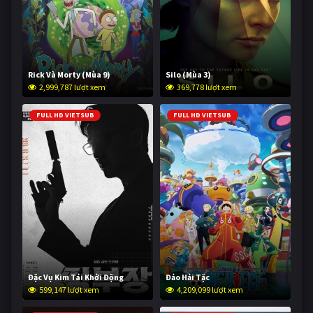
Rick Và Morty (Mùa 9)
Silo (Mùa 3)
2,999,787 lượt xem
369,778 lượt xem
FULL HD VIETSUB
FULL HD VIETSUB
Đặc Vụ Kim Tái Khởi Động
Đảo Hải Tặc
599,147 lượt xem
4,209,099 lượt xem