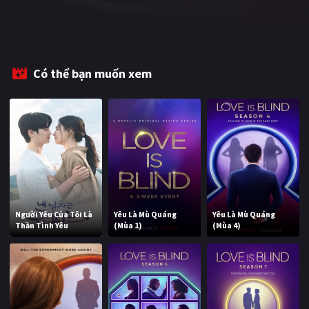
Có thể bạn muốn xem
Người Yêu Của Tôi Là
Yêu Là Mù Quáng
Yêu Là Mù Quáng
Thần Tình Yêu
(Mùa 1)
(Mùa 4)