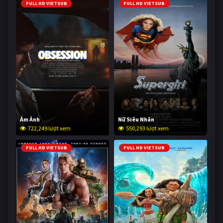
FULL HD VIETSUB
FULL HD VIETSUB
Ám Ảnh
Nữ Siêu Nhân
722,249 lượt xem
550,293 lượt xem
FULL HD VIETSUB
FULL HD VIETSUB