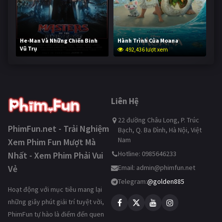
He-Man Và Những Chiến Binh
Hành Trình Của Moana
Vũ Trụ
492,436 lượt xem
241,324 lượt xem
Liên Hệ
22 đường Châu Long, P. Trúc
PhimFun.net - Trải Nghiệm
Bạch, Q. Ba Đình, Hà Nội, Việt
Nam
Xem Phim Fun Mượt Mà
Hotline: 0985646233
Nhất - Xem Phim Phải Vui
Vẻ
Email:
admin@phimfun.net
Telegram:
@golden885
Hoạt động với mục tiêu mang lại
những giây phút giải trí tuyệt vời,
PhimFun tự hào là điểm đến quen