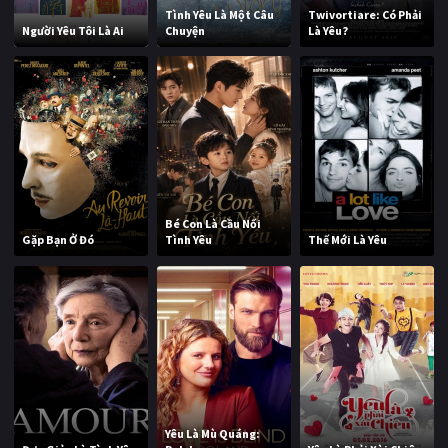
Tình Yêu Là Một Câu
Twivortiare: Có Phải
Người Yêu Tôi Là Ai
Chuyện
Là Yêu?
Bé Con Là Cầu Nối
Gặp Bạn Ở Đó
Tình Yêu
Thế Mới Là Yêu
Yêu Là Mù Quáng: