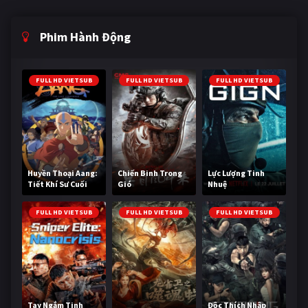
Phim Hành Động
FULL HD VIETSUB
FULL HD VIETSUB
FULL HD VIETSUB
Huyền Thoại Aang:
Chiến Binh Trong
Lực Lượng Tinh
Tiết Khí Sư Cuối
Gió
Nhuệ
Cùng
FULL HD VIETSUB
FULL HD VIETSUB
FULL HD VIETSUB
Tay Ngắm Tinh
Độc Thích Nhập