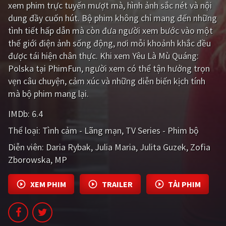
xem phim trực tuyến mượt mà, hình ảnh sắc nét và nội
PHIM MỚI
dung đầy cuốn hút. Bộ phim không chỉ mang đến những
PHIM BỘ
tình tiết hấp dẫn mà còn đưa người xem bước vào một
thế giới điện ảnh sống động, nơi mỗi khoảnh khắc đều
PHIM LẺ
được tái hiện chân thực. Khi xem Yêu Là Mù Quáng:
Polska tại PhimFun, người xem có thể tận hưởng trọn
PHIM CHIẾU RẠP
vẹn câu chuyện, cảm xúc và những diễn biến kịch tính
TUYỂN TẬP PHIM
mà bộ phim mang lại.
BLOG
IMDb:
6.4
Thể loại:
Tình cảm - Lãng mạn
TV Series - Phim bộ
Diễn viên:
Daria Rybak
Julia Maria
Julita Guzek
Zofia
Zborowska
MP
XEM PHIM
TRAILER
TẢI PHIM