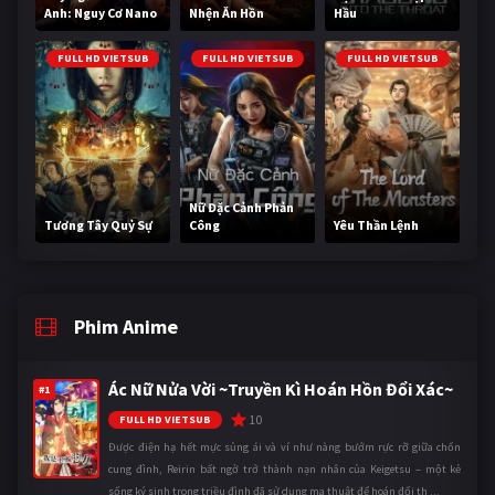
Anh: Nguy Cơ Nano
Nhện Ăn Hồn
Hầu
FULL HD VIETSUB
FULL HD VIETSUB
FULL HD VIETSUB
Nữ Đặc Cảnh Phản
Tương Tây Quỷ Sự
Công
Yêu Thần Lệnh
Phim Anime
Ác Nữ Nửa Vời ~Truyền Kì Hoán Hồn Đổi Xác~
#1
10
FULL HD VIETSUB
Được điện hạ hết mực sủng ái và ví như nàng bướm rực rỡ giữa chốn
cung đình, Reirin bất ngờ trở thành nạn nhân của Keigetsu – một kẻ
sống ký sinh trong triều đình đã sử dụng ma thuật để hoán đổi th ...