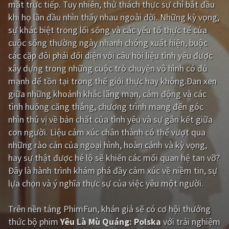
mặt trực tiếp. Tuy nhiên, thử thách thực sự chỉ bắt đầu
khi họ lần đầu nhìn thấy nhau ngoài đời. Những kỳ vọng,
Giật gân
Gia đình
sự khác biệt trong lối sống và các yếu tố thực tế của
Bí ẩn
Lịch sử
cuộc sống thường ngày nhanh chóng xuất hiện, buộc
các cặp đôi phải đối diện với câu hỏi liệu tình yêu được
Viễn Tây
Tiểu sử
xây dựng trong những cuộc trò chuyện vô hình có đủ
GameShow
DramaTV
mạnh để tồn tại trong thế giới thực hay không.Đan xen
giữa những khoảnh khắc lãng mạn, cảm động và các
QUỐC GIA
tình huống căng thẳng, chương trình mang đến góc
nhìn thú vị về bản chất của tình yêu và sự gắn kết giữa
Âu - Mỹ
Trung Quốc - Hồng Kông
con người. Liệu cảm xúc chân thành có thể vượt qua
những rào cản của ngoại hình, hoàn cảnh và kỳ vọng,
Hàn Quốc
Nhật Bản
hay sự thật được hé lộ sẽ khiến các mối quan hệ tan vỡ?
Ấn Độ
Việt Nam
Đây là hành trình khám phá đầy cảm xúc về niềm tin, sự
lựa chọn và ý nghĩa thực sự của việc yêu một người.
Tổng hợp
Trên nền tảng
PhimFun
, khán giả sẽ có cơ hội thưởng
CẬP NHẬT
thức bộ phim
Yêu Là Mù Quáng: Polska
với trải nghiệm