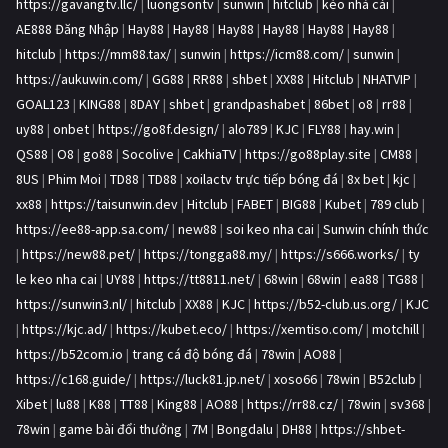
https://gavangtv.llc/
|
luongsontv
|
sunwin
|
hitclub
|
kèo nhà cái
|
AE888 Đăng Nhập
|
Hay88
|
Hay88
|
Hay88
|
Hay88
|
Hay88
|
Hay88
|
hitclub
|
https://mm88.tax/
|
sunwin
|
https://icm88.com/
|
sunwin
|
https://aukuwin.com/
|
GG88
|
RR88
|
shbet
|
XX88
|
Hitclub
|
NHATVIP
|
GOAL123
|
KING88
|
8DAY
|
shbet
|
grandpashabet
|
86bet
|
o8
|
rr88
|
uy88
|
onbet
|
https://go8f.design/
|
alo789
|
KJC
|
FLY88
|
hay.win
|
QS88
|
O8
|
go88
|
Socolive
|
CakhiaTV
|
https://go88play.site
|
CM88
|
8US
|
Phim Moi
|
TD88
|
TD88
|
xoilactv trực tiếp bóng đá
|
8x bet
|
kjc
|
xx88
|
https://taisunwin.dev
|
Hitclub
|
FABET
|
BIG88
|
Kubet
|
789 club
|
https://ee88-app.sa.com/
|
new88
|
soi keo nha cai
|
Sunwin chính thức
|
https://new88.pet/
|
https://tongga88.my/
|
https://s666.works/
|
ty
le keo nha cai
|
UY88
|
https://tt8811.net/
|
68win
|
68win
|
ea88
|
TG88
|
https://sunwin3.nl/
|
hitclub
|
XX88
|
KJC
|
https://b52-club.us.org/
|
KJC
|
https://kjc.ad/
|
https://kubet.eco/
|
https://xemtiso.com/
|
motchill
|
https://b52com.io
|
trang cá độ bóng đá
|
78win
|
AO88
|
https://c168.guide/
|
https://luck81.jp.net/
|
xoso66
|
78win
|
B52club
|
Xibet
|
lu88
|
K88
|
TT88
|
King88
|
AO88
|
https://rr88.cz/
|
78win
|
sv368
|
78win
|
game bài đổi thưởng
|
7M
|
Bongdalu
|
DH88
|
https://shbet-