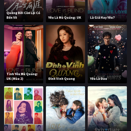
Quãng Đời Còn Lại Có
Bến Về
Yêu Là Mù Quáng: UK
Là Giả Hay Yêu?
Tình Yêu Mù Quáng:
UK (Mùa 2)
Đỉnh Vinh Quang
Yêu Là Đau