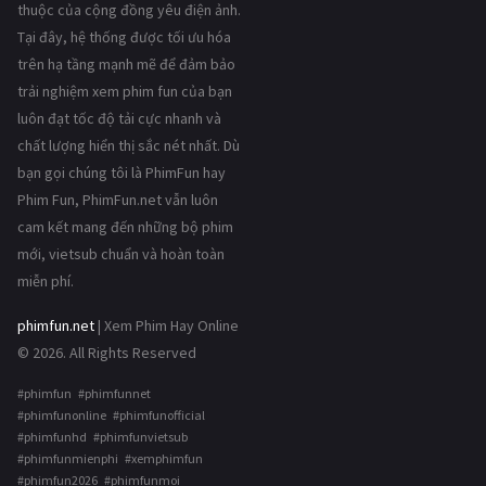
thuộc của cộng đồng yêu điện ảnh.
Tại đây, hệ thống được tối ưu hóa
trên hạ tầng mạnh mẽ để đảm bảo
trải nghiệm xem phim fun của bạn
luôn đạt tốc độ tải cực nhanh và
chất lượng hiển thị sắc nét nhất. Dù
bạn gọi chúng tôi là PhimFun hay
Phim Fun, PhimFun.net vẫn luôn
cam kết mang đến những bộ phim
mới, vietsub chuẩn và hoàn toàn
miễn phí.
phimfun.net
| Xem Phim Hay Online
© 2026. All Rights Reserved
#phimfun #phimfunnet
#phimfunonline #phimfunofficial
#phimfunhd #phimfunvietsub
#phimfunmienphi #xemphimfun
#phimfun2026 #phimfunmoi