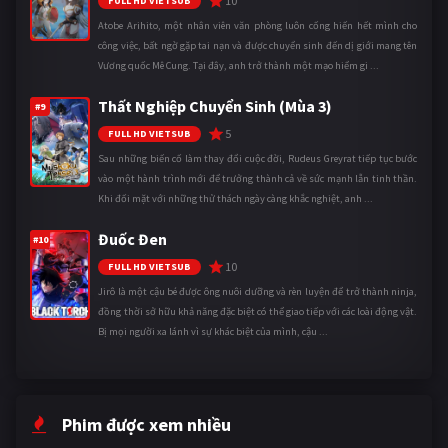
10
FULL HD VIETSUB
Atobe Arihito, một nhân viên văn phòng luôn cống hiến hết mình cho
công việc, bất ngờ gặp tai nạn và được chuyển sinh đến dị giới mang tên
Vương quốc Mê Cung. Tại đây, anh trở thành một mạo hiểm gi ...
Thất Nghiệp Chuyển Sinh (Mùa 3)
#9
5
FULL HD VIETSUB
Sau những biến cố làm thay đổi cuộc đời, Rudeus Greyrat tiếp tục bước
vào một hành trình mới để trưởng thành cả về sức mạnh lẫn tinh thần.
Khi đối mặt với những thử thách ngày càng khắc nghiệt, anh ...
Đuốc Đen
#10
10
FULL HD VIETSUB
Jirô là một cậu bé được ông nuôi dưỡng và rèn luyện để trở thành ninja,
đồng thời sở hữu khả năng đặc biệt có thể giao tiếp với các loài động vật.
Bị mọi người xa lánh vì sự khác biệt của mình, cậu ...
Phim được xem nhiều