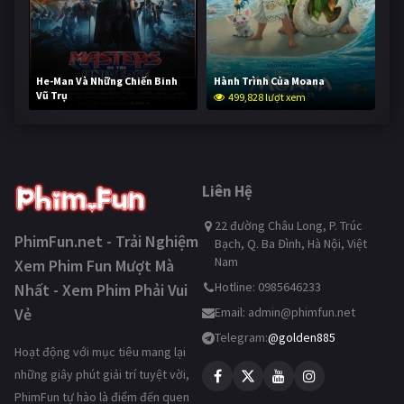
He-Man Và Những Chiến Binh
Hành Trình Của Moana
Vũ Trụ
499,828 lượt xem
249,282 lượt xem
Liên Hệ
22 đường Châu Long, P. Trúc
PhimFun.net - Trải Nghiệm
Bạch, Q. Ba Đình, Hà Nội, Việt
Nam
Xem Phim Fun Mượt Mà
Hotline: 0985646233
Nhất - Xem Phim Phải Vui
Vẻ
Email:
admin@phimfun.net
Telegram:
@golden885
Hoạt động với mục tiêu mang lại
những giây phút giải trí tuyệt vời,
PhimFun tự hào là điểm đến quen