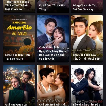
Tiger-san: Tại Sao
Tôi Lại Trở Thành
Vợ Cũ Của Tôi Là Sếp
Đúng Của Hiện Tại,
Một Con Mèo
Tổng
Sai Của Sau Này
Cuộc Chiến Trăm
Ngày Của Tổng Giám
Emicida: Trực Tiếp
Đốc Sadist Và Người
Bạn Gái Thuê Của
Tại Sao Paulo
Vợ Sắp Chết
Tôi, Ôi Trời Ơi Là Sếp!
Giá Như Quay Lại
Chú Cún Nhỏ Mất Trí
Bảo Vệ Của Giám Đốc