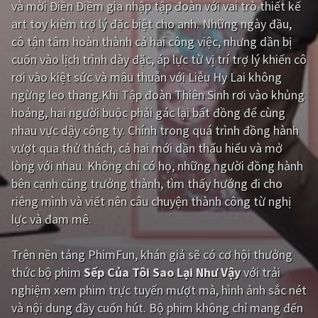
và mời Điền Điềm gia nhập tập đoàn với vai trò thiết kế
art toy kiêm trợ lý đặc biệt cho anh. Những ngày đầu,
Giật gân
Gia đình
cô tận tâm hoàn thành cả hai công việc, nhưng dần bị
Bí ẩn
Lịch sử
cuốn vào lịch trình dày đặc, áp lực từ vị trí trợ lý khiến cô
rơi vào kiệt sức và mâu thuẫn với Liễu Hy Lai không
Viễn Tây
Tiểu sử
ngừng leo thang.Khi Tập đoàn Thiên Sinh rơi vào khủng
GameShow
DramaTV
hoảng, hai người buộc phải gác lại bất đồng để cùng
nhau vực dậy công ty. Chính trong quá trình đồng hành
QUỐC GIA
vượt qua thử thách, cả hai mới dần thấu hiểu và mở
lòng với nhau. Không chỉ có họ, những người đồng hành
Âu - Mỹ
Trung Quốc - Hồng Kông
bên cạnh cũng trưởng thành, tìm thấy hướng đi cho
riêng mình và viết nên câu chuyện thành công từ nghị
Hàn Quốc
Nhật Bản
lực và đam mê.
Ấn Độ
Việt Nam
Trên nền tảng
PhimFun
, khán giả sẽ có cơ hội thưởng
Tổng hợp
thức bộ phim
Sếp Của Tôi Sao Lại Như Vậy
với trải
nghiệm xem phim trực tuyến mượt mà, hình ảnh sắc nét
CẬP NHẬT
và nội dung đầy cuốn hút. Bộ phim không chỉ mang đến