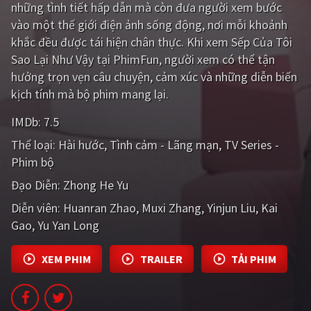
những tình tiết hấp dẫn mà còn đưa người xem bước
PHIM MỚI
vào một thế giới điện ảnh sống động, nơi mỗi khoảnh
PHIM BỘ
khắc đều được tái hiện chân thực. Khi xem Sếp Của Tôi
Sao Lại Như Vậy tại PhimFun, người xem có thể tận
PHIM LẺ
hưởng trọn vẹn câu chuyện, cảm xúc và những diễn biến
kịch tính mà bộ phim mang lại.
PHIM CHIẾU RẠP
IMDb:
7.5
TUYỂN TẬP PHIM
Thể loại:
Hài hước
Tình cảm - Lãng mạn
TV Series -
BLOG
Phim bộ
Đạo Diễn:
Zhong He Yu
Diễn viên:
Huanran Zhao
Muxi Zhang
Yinjun Liu
Kai
Gao
Yu Yan Long
XEM PHIM
TRAILER
TẢI PHIM