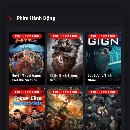
Phim Hành Động
FULL HD VIETSUB
FULL HD VIETSUB
FULL HD VIETSUB
Huyền Thoại Aang:
Chiến Binh Trong
Lực Lượng Tinh
Tiết Khí Sư Cuối
Gió
Nhuệ
Cùng
FULL HD VIETSUB
FULL HD VIETSUB
FULL HD VIETSUB