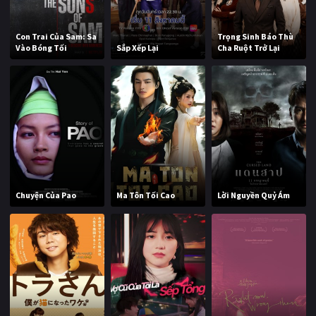
Con Trai Của Sam: Sa
Trọng Sinh Báo Thù
Vào Bóng Tối
Sắp Xếp Lại
Cha Ruột Trở Lại
Chuyện Của Pao
Ma Tôn Tối Cao
Lời Nguyền Quỷ Ám