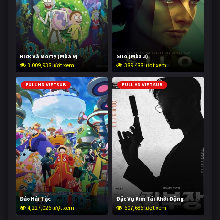
Rick Và Morty (Mùa 9)
Silo (Mùa 3)
3,009,938 lượt xem
389,488 lượt xem
FULL HD VIETSUB
FULL HD VIETSUB
Đảo Hải Tặc
Đặc Vụ Kim Tái Khởi Động
4,227,026 lượt xem
607,686 lượt xem