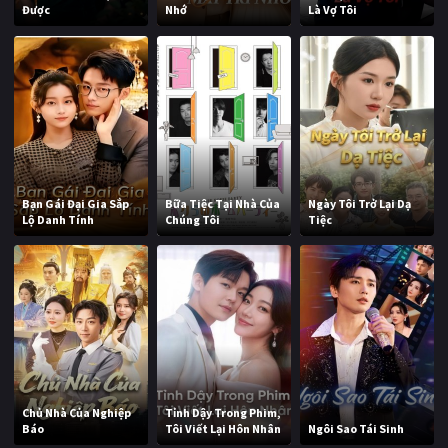
Được
Nhớ
Là Vợ Tôi
Bạn Gái Đại Gia Sắp
Bữa Tiệc Tại Nhà Của
Ngày Tôi Trở Lại Dạ
Lộ Danh Tính
Chúng Tôi
Tiệc
Chủ Nhà Của Nghiệp
Tỉnh Dậy Trong Phim,
Báo
Tôi Viết Lại Hôn Nhân
Ngôi Sao Tái Sinh