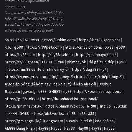
#phimfun2026 #phimfunmoi
#phimfun.net
Trang web này không lưu trữ bất kỳ tệp
nào trên máy chủ của chúng tôi, chúng
tôi chỉ liên kết với phương tiện được lưu
trữ trên các dịch vụ của bên thứ 3.
Sv388
|
Sv368
|
xx88
|
https://luphim.com/
|
https://bet88.graphics/
|
KJC
|
go88
|
https://rr88pet.com/
|
https://cm88.cn.com/
|
XX88
|
go88
|
https://fly88.uno/
|
https://fly88.select/
|
https://phimhayok.onl/
|
https://fly88.green/
|
FLY88
|
FLY88
|
phimhayok
|
đá gà trực tiếp
|
CM88
|
https://mm88.center/
|
nhà cái uy tín
|
https://daga88.my/
|
https://xhamsterlive.radio.fm/
|
bóng đá trực tiếp
|
trực tiếp bóng đá
|
trực tiếp bóng đá hôm nay
|
ca khia
|
tỷ lệ kèo nhà cái
|
90phut
|
thapcam
|
gavang
|
u888
|
SHBET
|
fly88
|
https://keonhacaitop.com/
|
https://go88.tokyo/
|
https://keonhacai.international/
|
https://phimhayok.tv/
|
https://phimhayok.co/
|
RR88
|
Hitclub
|
789Club
|
ck444
|
GG88
|
https://ok9.works/
|
qh88
|
rr88
|
J88
|
https://gavangtv.llc/
|
luongsontv
|
sunwin
|
hitclub
|
kèo nhà cái
|
AE888 Đăng Nhập
|
Hay88
|
Hay88
|
Hay88
|
Hay88
|
Hay88
|
Hay88
|