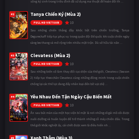
sống ký sinh trong triều đình đã sử dụng ma thuật để hoán đổi th ...
Tanya Chiến Ký (Mùa 2)
#2
10
FULL HD VIETSUB
Sau những chiến thắng đầy khốc liệt trên chiến trường, Tanya
Degurechaff tiếp tục phục vụ trong quân đội Đế quốc khi cuộc chiến ngày
càng leo thang và mở rộng trên nhiều mặt trận. Dù sở hữu tài năn ...
Clevatess (Mùa 2)
#3
10
FULL HD VIETSUB
Sau những biến cố làm thay đổi cục diện của thế giới, Clevatess (Season
2) tiếp tục theo chân Clevatess cùng những đồng minh trong cuộc chiến
chống lại các thế lực đang đẩy nhân loại đến bờ vực diệ ...
Yêu Nhau Đến Tận Ngày Cậu Biến Mất
#4
10
FULL HD VIETSUB
Ẩn sau bức màn của một học viện bí mật là nơi những cô gái mồ côi được
nuôi dưỡng và huấn luyện để trở thành những cỗ máy chiến đấu. Trong
thế giới khắc nghiệt ấy, cái chết được xem là điều hiển nh ...
Xanh Thẳm (Mùa 3)
#5