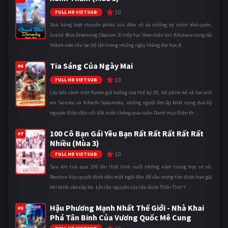
10
FULL HD VIETSUB
Sau hàng loạt chuyến phiêu lưu điên rồ và những kỷ niệm khó quên,
Grand Blue Dreaming (Season 3) tiếp tục theo chân Iori Kitahara cùng các
thành viên câu lạc bộ lặn trong những ngày tháng đại học đ ...
Tia Sáng Của Ngày Mai
#6
10
FULL HD VIETSUB
Lấy bối cảnh một Kyoto giả tưởng của thế kỷ 20, bộ phim kể về hai anh
em Seiroku và Kihachi Sakamoto, những người ôm ấp khát vọng đưa Kỷ
nguyên Điện đến với đất nước thông qua cuốn Danh mục Điện th ...
100 Cô Bạn Gái Yêu Bạn Rất Rất Rất Rất Rất
#7
Nhiều (Mùa 3)
10
FULL HD VIETSUB
Sau khi trải qua 100 lần thất tình suốt những năm trung học cơ sở,
Rentaro Aijo quyết định đến một ngôi đền để cầu mong tìm được bạn gái
khi bước vào cấp ba. Lời cầu nguyện của cậu được Thần Tình Y ...
Hậu Phương Mạnh Nhất Thế Giới - Nhà Khai
#8
Phá Tân Binh Của Vương Quốc Mê Cung