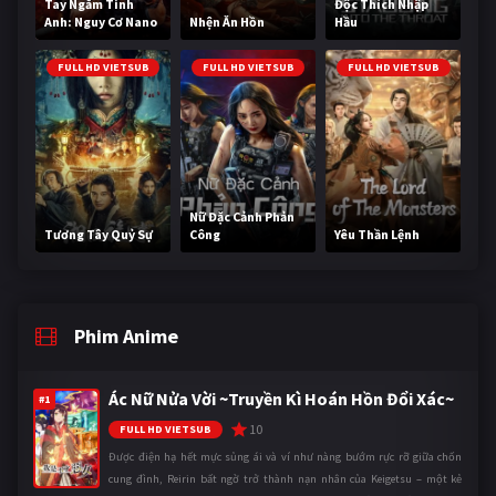
Tay Ngắm Tinh
Độc Thích Nhập
Anh: Nguy Cơ Nano
Nhện Ăn Hồn
Hầu
FULL HD VIETSUB
FULL HD VIETSUB
FULL HD VIETSUB
Nữ Đặc Cảnh Phản
Tương Tây Quỷ Sự
Công
Yêu Thần Lệnh
Phim Anime
Ác Nữ Nửa Vời ~Truyền Kì Hoán Hồn Đổi Xác~
#1
10
FULL HD VIETSUB
Được điện hạ hết mực sủng ái và ví như nàng bướm rực rỡ giữa chốn
cung đình, Reirin bất ngờ trở thành nạn nhân của Keigetsu – một kẻ