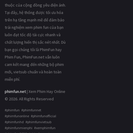
thuộc của cộng đồng yêu điện ảnh.
Tại đây, hệ thống được tối ưu hóa
trên hạ tầng mạnh mẽ để đảm bảo
trải nghiệm xem phim fun của bạn
luôn đạt tốc độ tải cực nhanh và
chất lượng hiển thị sắc nét nhất. Dù
bạn gọi chúng tôi là PhimFun hay
Phim Fun, PhimFun.net vẫn luôn
cam kết mang đến những bộ phim
mới, vietsub chuẩn và hoàn toàn
miễn phí.
phimfun.net
| Xem Phim Hay Online
© 2026. All Rights Reserved
#phimfun #phimfunnet
#phimfunonline #phimfunofficial
#phimfunhd #phimfunvietsub
#phimfunmienphi #xemphimfun