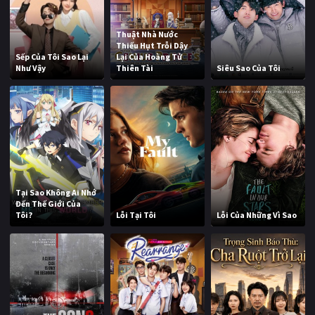
Thuật Nhà Nước
Thiếu Hụt Trỗi Dậy
Sếp Của Tôi Sao Lại
Lại Của Hoàng Tử
Như Vậy
Thiên Tài
Siêu Sao Của Tôi
Tại Sao Không Ai Nhớ
Đến Thế Giới Của
Tôi?
Lỗi Tại Tôi
Lỗi Của Những Vì Sao