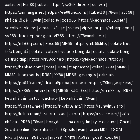
xoilac tv
|
Fun88
|
kubet
|
https://sv368.direct/
|
sunwin
|
https://zinmanga.net
|
https://ee88vie.com/
|
Kubet88
|
78win
|
sv368
|
nhà cái lô đề
|
78win
|
xoilac tv
|
xoso66
|
https://keonhacai55.bet/
|
socolive
|
Alo789
|
Ae888
|
xôi lạc
|
Sv368
|
Vip66
|
https://mb66p.com/
|
sv368
|
truc tiep bong da
|
VIP66
|
https://78winnh.net/
|
https://mb66q.com/
|
Xoso66
|
MB66
|
https://mb66.life/
|
colatv trực
tiếp bóng đá
|
colatv
|
colatv truc tiep bong da
|
colatv
|
colatv bóng
đá trực tiếp
|
https://rr88co.net/
|
https://tylekeonhacai.futbol/
|
https://bshbet.com/
|
xx88
|
RR88
|
thapcamtv
|
xoilac
|
XX88
|
MM88
|
MM88
|
luongsontv
|
RR88
|
XX88
|
MB66
|
gavangtv
|
cakhiatv
|
https://go88fc.com/
|
trực tiếp nba
|
soi kèo
|
https://79king.express/
|
https://ok365.center/
|
ok9
|
MB66
|
KJC
|
8xx
|
https://mm88.io/
|
RR88
|
kèo nhà cái
|
bet88
|
cakhiatv
|
kèo nhà cái
|
78win
|
https://f8beta2.me/
|
https://rikvip97.art/
|
https://sunwin97.art/
|
https://kclub.team/
|
SHBET
|
xx88
|
8kbet
|
https://rr88.se.net/
|
kèo
nhà cái
|
RR88
|
78win
|
bongdalu
|
nha cai uy tin
|
ty le ca cuoc
|
7mcn
|
Xóc đĩa online
|
Kèo nhà cái 5
|
88goals
|
iwin
|
Tài xỉu MD5
|
1GOM
|
Rikvip
|
Go88
|
B52 club
|
max88
|
MM88
|
Ae888
|
go88
|
xoso66
|