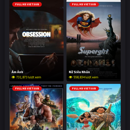
FULL HD VIETSUB
FULL HD VIETSUB
Ám Ảnh
Nữ Siêu Nhân
731,873 lượt xem
558,834 lượt xem
FULL HD VIETSUB
FULL HD VIETSUB