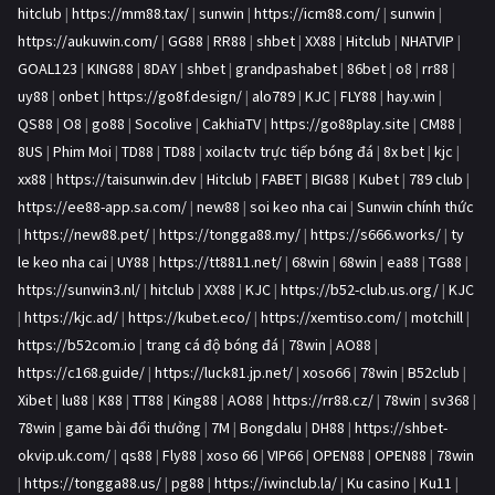
hitclub
|
https://mm88.tax/
|
sunwin
|
https://icm88.com/
|
sunwin
|
https://aukuwin.com/
|
GG88
|
RR88
|
shbet
|
XX88
|
Hitclub
|
NHATVIP
|
GOAL123
|
KING88
|
8DAY
|
shbet
|
grandpashabet
|
86bet
|
o8
|
rr88
|
uy88
|
onbet
|
https://go8f.design/
|
alo789
|
KJC
|
FLY88
|
hay.win
|
QS88
|
O8
|
go88
|
Socolive
|
CakhiaTV
|
https://go88play.site
|
CM88
|
8US
|
Phim Moi
|
TD88
|
TD88
|
xoilactv trực tiếp bóng đá
|
8x bet
|
kjc
|
xx88
|
https://taisunwin.dev
|
Hitclub
|
FABET
|
BIG88
|
Kubet
|
789 club
|
https://ee88-app.sa.com/
|
new88
|
soi keo nha cai
|
Sunwin chính thức
|
https://new88.pet/
|
https://tongga88.my/
|
https://s666.works/
|
ty
le keo nha cai
|
UY88
|
https://tt8811.net/
|
68win
|
68win
|
ea88
|
TG88
|
https://sunwin3.nl/
|
hitclub
|
XX88
|
KJC
|
https://b52-club.us.org/
|
KJC
|
https://kjc.ad/
|
https://kubet.eco/
|
https://xemtiso.com/
|
motchill
|
https://b52com.io
|
trang cá độ bóng đá
|
78win
|
AO88
|
https://c168.guide/
|
https://luck81.jp.net/
|
xoso66
|
78win
|
B52club
|
Xibet
|
lu88
|
K88
|
TT88
|
King88
|
AO88
|
https://rr88.cz/
|
78win
|
sv368
|
78win
|
game bài đổi thưởng
|
7M
|
Bongdalu
|
DH88
|
https://shbet-
okvip.uk.com/
|
qs88
|
Fly88
|
xoso 66
|
VIP66
|
OPEN88
|
OPEN88
|
78win
|
https://tongga88.us/
|
pg88
|
https://iwinclub.la/
|
Ku casino
|
Ku11
|