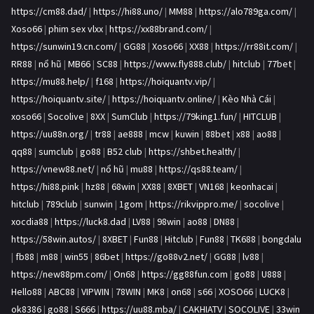
https://cm88.dad/
|
https://hi88.uno/
|
MM88
|
https://alo789ga.com/
|
Xoso66
|
phim sex vlxx
|
https://xx88brand.com/
|
https://sunwin19.cn.com/
|
GG88
|
Xoso66
|
XX88
|
https://rr88it.com/
|
RR88
|
nổ hũ
|
MB66
|
SC88
|
https://www.fly888.club/
|
hitclub
|
77bet
|
https://mu88.help/
|
f168
|
https://hoiquantv.vip/
|
https://hoiquantv.site/
|
https://hoiquantv.online/
|
Kèo Nhà Cái
|
xoso66
|
Socolive
|
8XX
|
SumClub
|
https://79king1.fun/
|
HITCLUB
|
https://uu88n.org/
|
tr88
|
ae888
|
mcw
|
kuwin
|
88bet
|
x88
|
ao88
|
qq88
|
sumclub
|
go88
|
B52 club
|
https://shbet.health/
|
https://vnew88.net/
|
nổ hũ
|
mu88
|
https://qs88.team/
|
https://hi88.pink
|
hz88
|
68win
|
XX88
|
8XBET
|
VN168
|
keonhacai
|
hitclub
|
789club
|
sunwin
|
1gom
|
https://rikvippro.me/
|
socolive
|
xocdia88
|
https://luck8.dad
|
LV88
|
98win
|
ao88
|
DN88
|
https://58win.autos/
|
8XBET
|
Fun88
|
Hitclub
|
Fun88
|
TK688
|
bongdalu
|
fb88
|
m88
|
win55
|
86bet
|
https://go88v2.net/
|
GG88
|
lv88
|
https://new88pm.com/
|
On68
|
https://gg88fun.com
|
go88
|
U888
|
Hello88
|
ABC88
|
VIPWIN
|
78WIN
|
MK8
|
on68
|
s66
|
XOSO66
|
LUCK8
|
ok8386
|
go88
|
S666
|
https://uu88.mba/
|
CAKHIATV
|
SOCOLIVE
|
33win