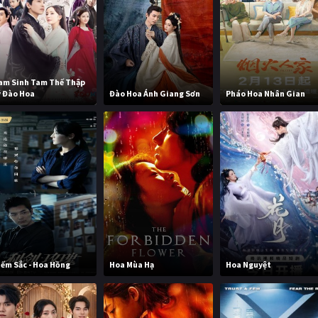
am Sinh Tam Thế Thập
ý Đào Hoa
Đào Hoa Ánh Giang Sơn
Pháo Hoa Nhân Gian
iếm Sắc - Hoa Hồng
Hoa Mùa Hạ
Hoa Nguyệt