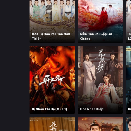
Hoa Tạ Hoa Phi Hoa Mãn
Mùa Hoa Rơi Gặp Lại
T
Thiên
Chàng
L
Dị Nhân Chi Hạ (Mùa 1)
Hoa Nhan Kiếp
K