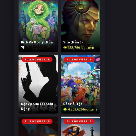
Rick Và Morty (Mùa
Silo (Mùa 3)
9)
358,769 lượt xem
2,995,684 lượt xem
FULL HD VIETSUB
FULL HD VIETSUB
Đặc Vụ Kim Tái Khởi
Đảo Hải Tặc
Động
4,203,626 lượt xem
594,873 lượt xem
FULL HD VIETSUB
FULL HD VIETSUB