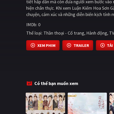
tiết hấp dẫn mà còn đưa người xem bước vào m
hiện chân thực. Khi xem Luận Kiếm Hoa Sơn Gặ
chuyện, cảm xúc và những diễn biến kịch tính 
IMDb:
0
Thể loại:
Thần thoại - Cổ trang
Hành động
TV
XEM PHIM
TRAILER
TẢI
Có thể bạn muốn xem