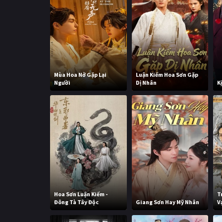
Mùa Hoa Nở Gặp Lại
Luận Kiếm Hoa Sơn Gặp
Người
Dị Nhân
K
Hoa Sơn Luận Kiếm -
T
Đông Tà Tây Độc
Giang Sơn Hay Mỹ Nhân
V