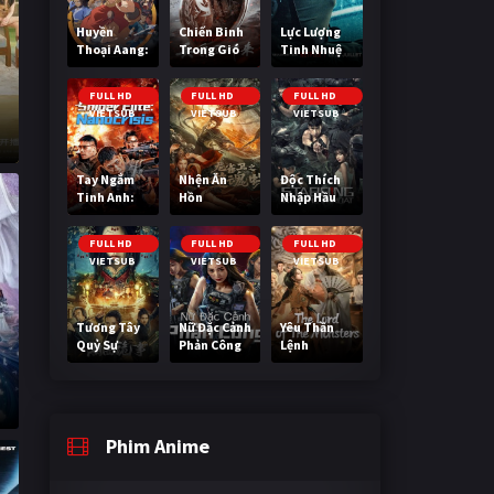
Huyền
Chiến Binh
Lực Lượng
Thoại Aang:
Trong Gió
Tinh Nhuệ
Tiết Khí Sư
Cuối Cùng
FULL HD
FULL HD
FULL HD
VIETSUB
VIETSUB
VIETSUB
Tay Ngắm
Nhện Ăn
Độc Thích
Tinh Anh:
Hồn
Nhập Hầu
Nguy Cơ
Nano
FULL HD
FULL HD
FULL HD
VIETSUB
VIETSUB
VIETSUB
Tương Tây
Nữ Đặc Cảnh
Yêu Thần
Quỷ Sự
Phản Công
Lệnh
Phim Anime