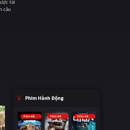
ược tái
n câu
Phim Hành Động
FULL HD
FULL HD
FULL HD
VIETSUB
VIETSUB
VIETSUB