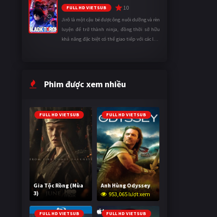
10
FULL HD VIETSUB
Jirô là một cậu bé được ông nuôi dưỡng và rèn
luyện để trở thành ninja, đồng thời sở hữu
khả năng đặc biệt có thể giao tiếp với các loài
động vật. Bị mọi người xa lánh vì sự khác biệt
của mình, cậu ...
Phim được xem nhiều
FULL HD VIETSUB
FULL HD VIETSUB
Gia Tộc Rồng (Mùa
Anh Hùng Odyssey
3)
953,065 lượt xem
2,019,797 lượt xem
FULL HD VIETSUB
FULL HD VIETSUB