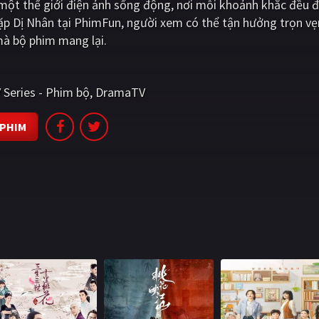
ột thế giới điện ảnh sống động, nơi mỗi khoảnh khắc đều đ
p Dị Nhân tại PhimFun, người xem có thể tận hưởng trọn vẹ
mà bộ phim mang lại.
 Series - Phim bộ
DramaTV
 PHIM