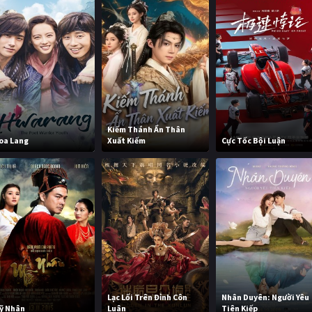
Kiếm Thánh Ẩn Thân
oa Lang
Xuất Kiếm
Cực Tốc Bội Luận
Lạc Lối Trên Đỉnh Côn
Nhân Duyên: Người Yêu
ỹ Nhân
Luân
Tiên Kiếp