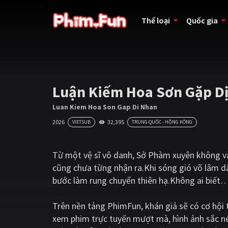
Thể loại
Quốc gia
Luận Kiếm Hoa Sơn Gặp D
Luan Kiem Hoa Son Gap Di Nhan
2026
32,395
VIETSUB
TRUNG QUỐC - HỒNG KÔNG
Từ một vệ sĩ vô danh, Sở Phàm xuyên không v
cũng chưa từng nhận ra.Khi sóng gió võ lâm d
bước làm rung chuyển thiên hạ.Không ai biết… 
Trên nền tảng
PhimFun
, khán giả sẽ có cơ hộ
xem phim trực tuyến mượt mà, hình ảnh sắc n