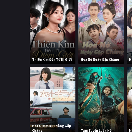
Thiên Kim Đến Từ Dị Giới
Hoa Nở Ngày Gặp Chàng
H
Hot Gimmick: Nàng Gặp
Chàng
Tam Tuyến Luân Hồ
M