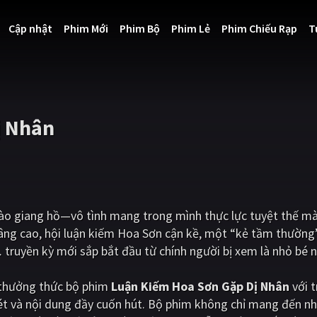
Cập nhật
Phim Mới
Phim Bộ
Phim Lẻ
Phim Chiếu Rạp
T
ị Nhân
ào giang hồ—vô tình mang trong mình thực lực tuyệt thế mà
âng cao, hội luận kiếm Hoa Sơn cận kề, một “kẻ tầm thường”
truyền kỳ mới sắp bắt đầu từ chính người bị xem là nhỏ bé n
i thưởng thức bộ phim
Luận Kiếm Hoa Sơn Gặp Dị Nhân
với t
ét và nội dung đầy cuốn hút. Bộ phim không chỉ mang đến nh