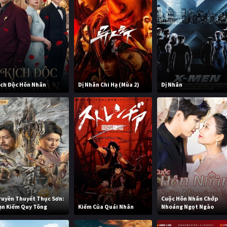
ịch Độc Hôn Nhân
Dị Nhân Chi Hạ (Mùa 2)
Dị Nhân
ruyền Thuyết Thục Sơn:
Cuộc Hôn Nhân Chớp
ạn Kiếm Quy Tông
Kiếm Của Quái Nhân
Nhoáng Ngọt Ngào