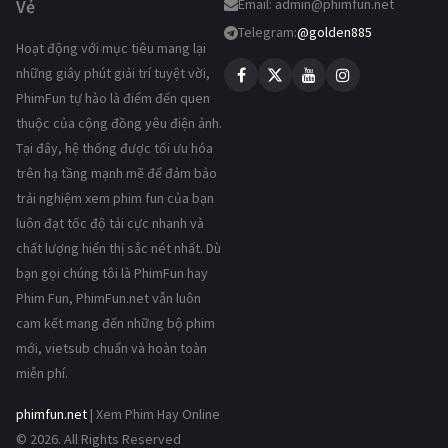
Vẻ
Email:
admin@phimfun.net
Telegram:
@golden885
Hoạt động với mục tiêu mang lại
những giây phút giải trí tuyệt vời,
PhimFun tự hào là điểm đến quen
thuộc của cộng đồng yêu điện ảnh.
Tại đây, hệ thống được tối ưu hóa
trên hạ tầng mạnh mẽ để đảm bảo
trải nghiệm xem phim fun của bạn
luôn đạt tốc độ tải cực nhanh và
chất lượng hiển thị sắc nét nhất. Dù
bạn gọi chúng tôi là PhimFun hay
Phim Fun, PhimFun.net vẫn luôn
cam kết mang đến những bộ phim
mới, vietsub chuẩn và hoàn toàn
miễn phí.
phimfun.net
| Xem Phim Hay Online
© 2026. All Rights Reserved