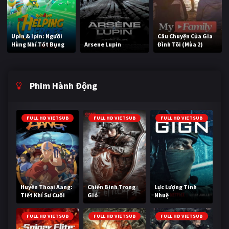
Upin & Ipin: Người
Câu Chuyện Của Gia
Hùng Nhí Tốt Bụng
Arsene Lupin
Đình Tôi (Mùa 2)
Phim Hành Động
FULL HD VIETSUB
FULL HD VIETSUB
FULL HD VIETSUB
Huyền Thoại Aang:
Chiến Binh Trong
Lực Lượng Tinh
Tiết Khí Sư Cuối
Gió
Nhuệ
Cùng
FULL HD VIETSUB
FULL HD VIETSUB
FULL HD VIETSUB