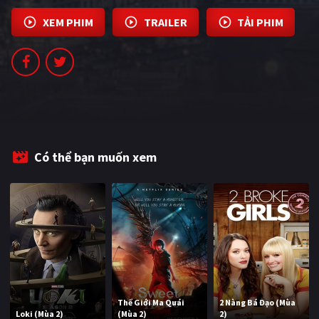
PHIM MỚI
XEM PHIM
TRAILER
TẢI PHIM
PHIM BỘ
PHIM LẺ
PHIM CHIẾU RẠP
TUYỂN TẬP PHIM
Có thể bạn muốn xem
BLOG
Thế Giới Ma Quái
2 Nàng Bá Đạo (Mùa
Loki (Mùa 2)
(Mùa 2)
2)