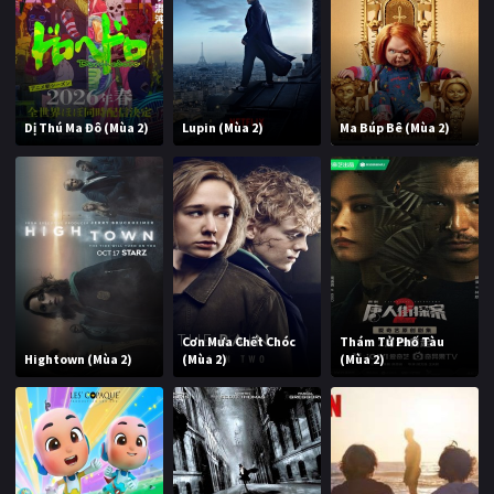
Dị Thú Ma Đô (Mùa 2)
Lupin (Mùa 2)
Ma Búp Bê (Mùa 2)
Cơn Mưa Chết Chóc
Thám Tử Phố Tàu
Hightown (Mùa 2)
(Mùa 2)
(Mùa 2)