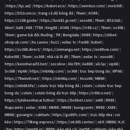
|
https://kjc.ad/
|
https://kubet.eco/
|
https://xemtiso.com/
|
motchill
|
https://b52com.io
|
trang cá độ bóng đá
|
78win
|
AO88
|
https://c168.guide/
|
https://luck81.jp.net/
|
xoso66
|
78win
|
B52club
|
Xibet
|
lu88
|
K88
|
TT88
|
King88
|
AO88
|
https://rr88.cz/
|
78win
|
sv368
|
78win
|
game bài đổi thưởng
|
7M
|
Bongdalu
|
DH88
|
https://shbet-
okvip.uk.com/
|
Ku casino
|
Ku11
|
xoilac tv
|
Fun88
|
kubet
|
https://sv368.direct/
|
https://zinmanga.net
|
https://ee88vie.com/
|
Kubet88
|
78win
|
sv368
|
nhà cái lô đề
|
78win
|
xoilac tv
|
xoso66
|
https://keonhacai55.bet/
|
socolive
|
Alo789
|
Ae888
|
xôi lạc
|
vip66
|
Sv368
|
Vip66
|
https://mb66p.com/
|
sv368
|
truc tiep bong da
|
VIP66
|
https://78winnh.net/
|
https://mb66q.com/
|
Xoso66
|
MB66
|
https://mb66.life/
|
colatv trực tiếp bóng đá
|
colatv
|
colatv truc tiep
bong da
|
colatv
|
colatv bóng đá trực tiếp
|
https://rr88co.net/
|
https://tylekeonhacai.futbol/
|
https://bshbet.com/
|
xx88
|
RR88
|
thapcamtv
|
xoilac
|
XX88
|
MM88
|
MM88
|
luongsontv
|
RR88
|
XX88
|
MB66
|
gavangtv
|
cakhiatv
|
https://go88fc.com/
|
trực tiếp nba
|
soi
kèo
|
https://79king.express/
|
https://ok365.center/
|
ok9
|
MB66
|
KJC
|
8xx
|
https://mm88.io/
|
RR88
|
kèo nhà cái
|
bet88
|
cakhiatv
|
kèo nhà