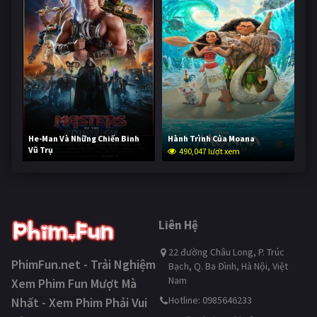
He-Man Và Những Chiến Binh
Hành Trình Của Moana
Vũ Trụ
490,047 lượt xem
238,624 lượt xem
Liên Hệ
22 đường Châu Long, P. Trúc
PhimFun.net - Trải Nghiệm
Bạch, Q. Ba Đình, Hà Nội, Việt
Nam
Xem Phim Fun Mượt Mà
Hotline: 0985646233
Nhất - Xem Phim Phải Vui