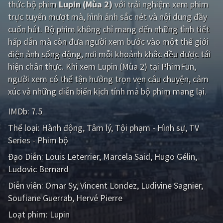
thức bộ phim
Lupin (Mùa 2)
với trải nghiệm xem phim
trực tuyến mượt mà, hình ảnh sắc nét và nội dung đầy
Giật gân
Gia đình
cuốn hút. Bộ phim không chỉ mang đến những tình tiết
Bí ẩn
Lịch sử
hấp dẫn mà còn đưa người xem bước vào một thế giới
điện ảnh sống động, nơi mỗi khoảnh khắc đều được tái
Viễn Tây
Tiểu sử
hiện chân thực. Khi xem Lupin (Mùa 2) tại PhimFun,
GameShow
DramaTV
người xem có thể tận hưởng trọn vẹn câu chuyện, cảm
xúc và những diễn biến kịch tính mà bộ phim mang lại.
QUỐC GIA
IMDb:
7.5
Âu - Mỹ
Trung Quốc - Hồng Kông
Thể loại:
Hành động
Tâm lý
Tội phạm - Hình sự
TV
Series - Phim bộ
Hàn Quốc
Nhật Bản
Đạo Diễn:
Louis Leterrier
Marcela Said
Hugo Gélin
Ấn Độ
Việt Nam
Ludovic Bernard
Diễn viên:
Tổng hợp
Omar Sy
Vincent Londez
Ludivine Sagnier
Soufiane Guerrab
Hervé Pierre
CẬP NHẬT
Loạt phim:
Lupin