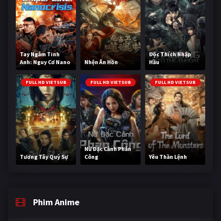
Tay Ngắm Tinh
Độc Thích Nhập
Anh: Nguy Cơ Nano
Nhện Ăn Hồn
Hầu
FULL HD VIETSUB
FULL HD VIETSUB
FULL HD VIETSUB
Nữ Đặc Cảnh Phản
Tương Tây Quỷ Sự
Công
Yêu Thần Lệnh
Phim Anime