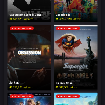
Đặc Vụ Kim Tái Khởi Động
Đảo Hải Tặc
595,529 lượt xem
4,204,739 lượt xem
FULL HD VIETSUB
FULL HD VIETSUB
Ám Ảnh
Nữ Siêu Nhân
719,208 lượt xem
547,552 lượt xem
FULL HD VIETSUB
FULL HD VIETSUB