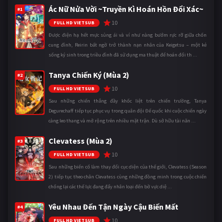
Ác Nữ Nửa Vời ~Truyền Kì Hoán Hồn Đổi Xác~
#1
10
FULL HD VIETSUB
Được điện hạ hết mực sủng ái và ví như nàng bướm rực rỡ giữa chốn
cung đình, Reirin bất ngờ trở thành nạn nhân của Keigetsu – một kẻ
sống ký sinh trong triều đình đã sử dụng ma thuật để hoán đổi th ...
Tanya Chiến Ký (Mùa 2)
#2
10
FULL HD VIETSUB
Sau những chiến thắng đầy khốc liệt trên chiến trường, Tanya
Degurechaff tiếp tục phục vụ trong quân đội Đế quốc khi cuộc chiến ngày
càng leo thang và mở rộng trên nhiều mặt trận. Dù sở hữu tài năn ...
Clevatess (Mùa 2)
#3
10
FULL HD VIETSUB
Sau những biến cố làm thay đổi cục diện của thế giới, Clevatess (Season
2) tiếp tục theo chân Clevatess cùng những đồng minh trong cuộc chiến
chống lại các thế lực đang đẩy nhân loại đến bờ vực diệ ...
Yêu Nhau Đến Tận Ngày Cậu Biến Mất
#4
10
FULL HD VIETSUB