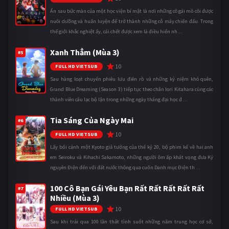
Ẩn sau bức màn của một học viện bí mật là nơi những cô gái mồ côi được
nuôi dưỡng và huấn luyện để trở thành những cỗ máy chiến đấu. Trong
thế giới khắc nghiệt ấy, cái chết được xem là điều hiển nh ...
Xanh Thẳm (Mùa 3)
#5
10
FULL HD VIETSUB
Sau hàng loạt chuyến phiêu lưu điên rồ và những kỷ niệm khó quên,
Grand Blue Dreaming (Season 3) tiếp tục theo chân Iori Kitahara cùng các
thành viên câu lạc bộ lặn trong những ngày tháng đại học đ ...
Tia Sáng Của Ngày Mai
#6
10
FULL HD VIETSUB
Lấy bối cảnh một Kyoto giả tưởng của thế kỷ 20, bộ phim kể về hai anh
em Seiroku và Kihachi Sakamoto, những người ôm ấp khát vọng đưa Kỷ
nguyên Điện đến với đất nước thông qua cuốn Danh mục Điện th ...
100 Cô Bạn Gái Yêu Bạn Rất Rất Rất Rất Rất
#7
Nhiều (Mùa 3)
10
FULL HD VIETSUB
Sau khi trải qua 100 lần thất tình suốt những năm trung học cơ sở,