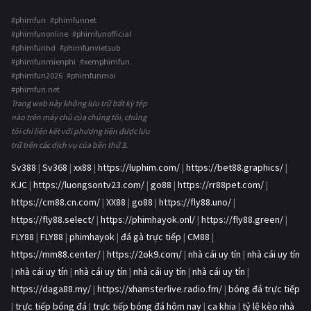
#phimfun #phimfunnet
#phimfunonline #phimfunofficial
#phimfunhd #phimfunvietsub
#phimfunmienphi #xemphimfun
#phimfun2026 #phimfunmoi
#phimfun.net
Trang web này không lưu trữ bất kỳ tệp
nào trên máy chủ của chúng tôi, chúng
tôi chỉ liên kết với phương tiện được lưu
trữ trên các dịch vụ của bên thứ 3.
Sv388
|
Sv368
|
xx88
|
https://luphim.com/
|
https://bet88.graphics/
|
KJC
|
https://luongsontv23.com/
|
go88
|
https://rr88pet.com/
|
https://cm88.cn.com/
|
XX88
|
go88
|
https://fly88.uno/
|
https://fly88.select/
|
https://phimhayok.onl/
|
https://fly88.green/
|
FLY88
|
FLY88
|
phimhayok
|
đá gà trực tiếp
|
CM88
|
https://mm88.center/
|
https://2ok9.com/
|
nhà cái uy tín
|
nhà cái uy tín
|
nhà cái uy tín
|
nhà cái uy tín
|
nhà cái uy tín
|
nhà cái uy tín
|
https://daga88.my/
|
https://xhamsterlive.radio.fm/
|
bóng đá trực tiếp
|
trực tiếp bóng đá
|
trực tiếp bóng đá hôm nay
|
ca khia
|
tỷ lệ kèo nhà