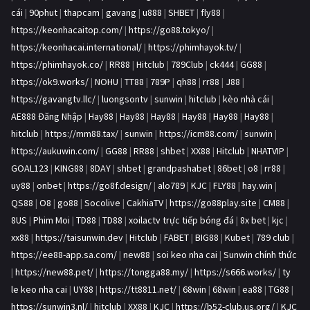
cái
|
90phut
|
thapcam
|
gavang
|
u888
|
SHBET
|
fly88
|
https://keonhacaitop.com/
|
https://go88.tokyo/
|
https://keonhacai.international/
|
https://phimhayok.tv/
|
https://phimhayok.co/
|
RR88
|
Hitclub
|
789Club
|
ck444
|
GG88
|
https://ok9.works/
|
NOHU
|
TT88
|
789P
|
qh88
|
rr88
|
J88
|
https://gavangtv.llc/
|
luongsontv
|
sunwin
|
hitclub
|
kèo nhà cái
|
AE888 Đăng Nhập
|
Hay88
|
Hay88
|
Hay88
|
Hay88
|
Hay88
|
Hay88
|
hitclub
|
https://mm88.tax/
|
sunwin
|
https://icm88.com/
|
sunwin
|
https://aukuwin.com/
|
GG88
|
RR88
|
shbet
|
XX88
|
Hitclub
|
NHATVIP
|
GOAL123
|
KING88
|
8DAY
|
shbet
|
grandpashabet
|
86bet
|
o8
|
rr88
|
uy88
|
onbet
|
https://go8f.design/
|
alo789
|
KJC
|
FLY88
|
hay.win
|
QS88
|
O8
|
go88
|
Socolive
|
CakhiaTV
|
https://go88play.site
|
CM88
|
8US
|
Phim Moi
|
TD88
|
TD88
|
xoilactv trực tiếp bóng đá
|
8x bet
|
kjc
|
xx88
|
https://taisunwin.dev
|
Hitclub
|
FABET
|
BIG88
|
Kubet
|
789 club
|
https://ee88-app.sa.com/
|
new88
|
soi keo nha cai
|
Sunwin chính thức
|
https://new88.pet/
|
https://tongga88.my/
|
https://s666.works/
|
ty
le keo nha cai
|
UY88
|
https://tt8811.net/
|
68win
|
68win
|
ea88
|
TG88
|
https://sunwin3.nl/
|
hitclub
|
XX88
|
KJC
|
https://b52-club.us.org/
|
KJC