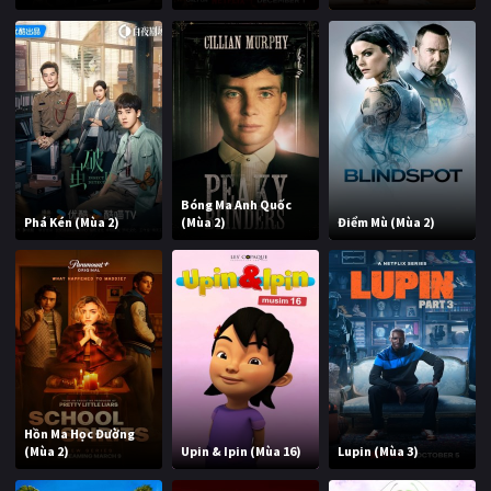
Bóng Ma Anh Quốc
Phá Kén (Mùa 2)
(Mùa 2)
Điểm Mù (Mùa 2)
Hồn Ma Học Đường
(Mùa 2)
Upin & Ipin (Mùa 16)
Lupin (Mùa 3)