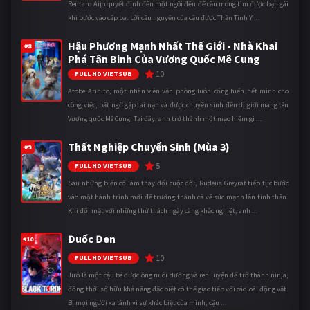
Rentaro Aijo quyết định đến một ngôi đền để cầu mong tìm được bạn gái
khi bước vào cấp ba. Lời cầu nguyện của cậu được Thần Tình Y ...
Hậu Phương Mạnh Nhất Thế Giới - Nhà Khai
#8
Phá Tân Binh Của Vương Quốc Mê Cung
10
FULL HD VIETSUB
Atobe Arihito, một nhân viên văn phòng luôn cống hiến hết mình cho
công việc, bất ngờ gặp tai nạn và được chuyển sinh đến dị giới mang tên
Vương quốc Mê Cung. Tại đây, anh trở thành một mạo hiểm gi ...
Thất Nghiệp Chuyển Sinh (Mùa 3)
#9
5
FULL HD VIETSUB
Sau những biến cố làm thay đổi cuộc đời, Rudeus Greyrat tiếp tục bước
vào một hành trình mới để trưởng thành cả về sức mạnh lẫn tinh thần.
Khi đối mặt với những thử thách ngày càng khắc nghiệt, anh ...
Đuốc Đen
#10
10
FULL HD VIETSUB
Jirô là một cậu bé được ông nuôi dưỡng và rèn luyện để trở thành ninja,
đồng thời sở hữu khả năng đặc biệt có thể giao tiếp với các loài động vật.
Bị mọi người xa lánh vì sự khác biệt của mình, cậu ...