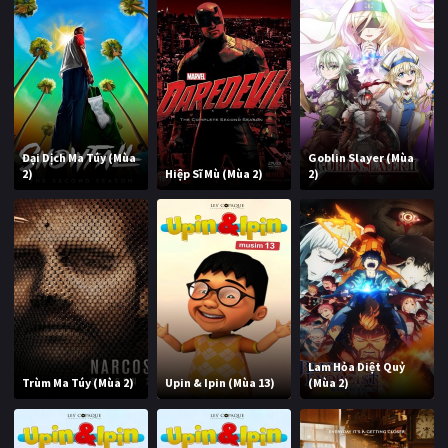
Đại Dịch Ma Túy (Mùa
Goblin Slayer (Mùa
2)
Hiệp Sĩ Mù (Mùa 2)
2)
Lam Hỏa Diệt Quỷ
Trùm Ma Túy (Mùa 2)
Upin & Ipin (Mùa 13)
(Mùa 2)