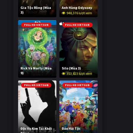
Gia Tộc Rồng (Mùa
Anh Hùng Odyssey
3)
948,376 lượt xem
2,016,581 lượt xem
FULL HD VIETSUB
FULL HD VIETSUB
Rick Và Morty (Mùa
Silo (Mùa 3)
9)
353,823 lượt xem
2,993,698 lượt xem
FULL HD VIETSUB
FULL HD VIETSUB
Đặc Vụ Kim Tái Khởi
Đảo Hải Tặc