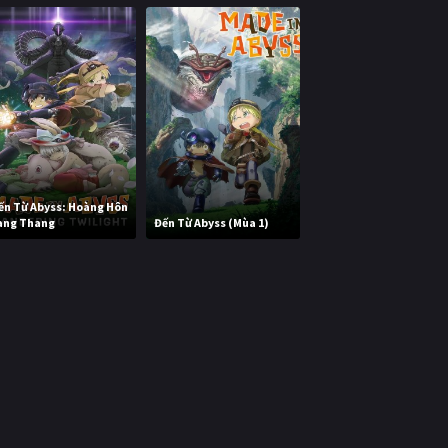
ến Từ Abyss: Hoàng Hôn
ang Thang
Đến Từ Abyss (Mùa 1)