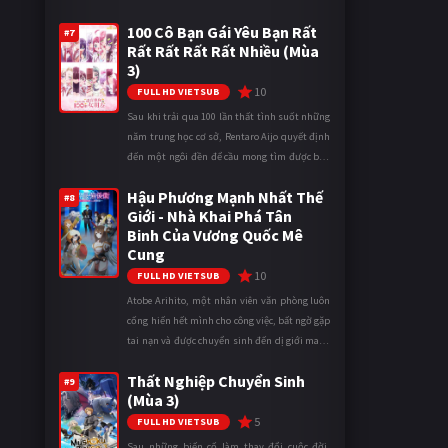
vọng đưa Kỷ nguyên Điện đến với đất nước
100 Cô Bạn Gái Yêu Bạn Rất
thông qua cuốn Danh mục Điện th ...
#7
Rất Rất Rất Rất Nhiều (Mùa
3)
10
FULL HD VIETSUB
Sau khi trải qua 100 lần thất tình suốt những
năm trung học cơ sở, Rentaro Aijo quyết định
đến một ngôi đền để cầu mong tìm được bạn
gái khi bước vào cấp ba. Lời cầu nguyện của
Hậu Phương Mạnh Nhất Thế
cậu được Thần Tình Y ...
#8
Giới - Nhà Khai Phá Tân
Binh Của Vương Quốc Mê
Cung
10
FULL HD VIETSUB
Atobe Arihito, một nhân viên văn phòng luôn
cống hiến hết mình cho công việc, bất ngờ gặp
tai nạn và được chuyển sinh đến dị giới mang
tên Vương quốc Mê Cung. Tại đây, anh trở
Thất Nghiệp Chuyển Sinh
thành một mạo hiểm gi ...
#9
(Mùa 3)
5
FULL HD VIETSUB
Sau những biến cố làm thay đổi cuộc đời,