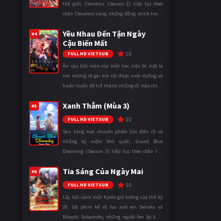
thế giới, Clevatess (Season 2) tiếp tục theo
chân Clevatess cùng những đồng minh trong
cuộc chiến chống lại các thế lực đang đẩy nhân
Yêu Nhau Đến Tận Ngày
loại đến bờ vực diệ ...
#4
Cậu Biến Mất
10
FULL HD VIETSUB
Ẩn sau bức màn của một học viện bí mật là
nơi những cô gái mồ côi được nuôi dưỡng và
huấn luyện để trở thành những cỗ máy chiến
đấu. Trong thế giới khắc nghiệt ấy, cái chết
Xanh Thẳm (Mùa 3)
được xem là điều hiển nh ...
#5
10
FULL HD VIETSUB
Sau hàng loạt chuyến phiêu lưu điên rồ và
những kỷ niệm khó quên, Grand Blue
Dreaming (Season 3) tiếp tục theo chân Iori
Kitahara cùng các thành viên câu lạc bộ lặn
Tia Sáng Của Ngày Mai
trong những ngày tháng đại học đ ...
#6
10
FULL HD VIETSUB
Lấy bối cảnh một Kyoto giả tưởng của thế kỷ
20, bộ phim kể về hai anh em Seiroku và
Kihachi Sakamoto, những người ôm ấp khát