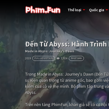
Thể loại
Quốc gia
Đến Từ Abyss: Hành Trình
Made in Abyss: Journey's Dawn
2019
7,924
FULL HD VIETSUB
NHẬT BẢN
Trong Made in Abyss: Journey's Dawn (Đến Từ 
sự kiện quan trọng từ anime gốc, bao gồm việc
kiếm của cô về mẹ mình. Bộ phim tập trung và
Abyss.
Trên nền tảng
PhimFun
, khán giả sẽ có cơ hộ