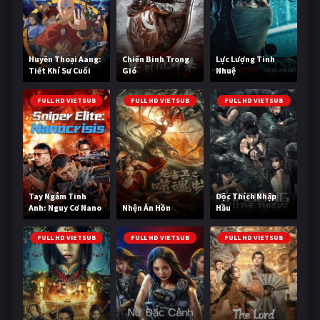
Huyền Thoại Aang:
Chiến Binh Trong
Lực Lượng Tinh
Tiết Khí Sư Cuối
Gió
Nhuệ
Cùng
FULL HD VIETSUB
FULL HD VIETSUB
FULL HD VIETSUB
Tay Ngắm Tinh
Độc Thích Nhập
Anh: Nguy Cơ Nano
Nhện Ăn Hồn
Hầu
FULL HD VIETSUB
FULL HD VIETSUB
FULL HD VIETSUB