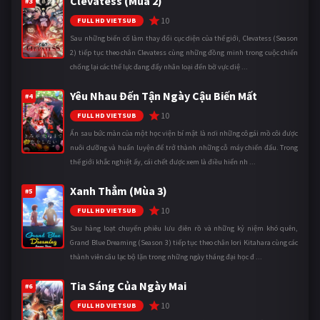
Clevatess (Mùa 2)
#3
10
FULL HD VIETSUB
Sau những biến cố làm thay đổi cục diện của thế giới, Clevatess (Season
2) tiếp tục theo chân Clevatess cùng những đồng minh trong cuộc chiến
chống lại các thế lực đang đẩy nhân loại đến bờ vực diệ ...
Yêu Nhau Đến Tận Ngày Cậu Biến Mất
#4
10
FULL HD VIETSUB
Ẩn sau bức màn của một học viện bí mật là nơi những cô gái mồ côi được
nuôi dưỡng và huấn luyện để trở thành những cỗ máy chiến đấu. Trong
thế giới khắc nghiệt ấy, cái chết được xem là điều hiển nh ...
Xanh Thẳm (Mùa 3)
#5
10
FULL HD VIETSUB
Sau hàng loạt chuyến phiêu lưu điên rồ và những kỷ niệm khó quên,
Grand Blue Dreaming (Season 3) tiếp tục theo chân Iori Kitahara cùng các
thành viên câu lạc bộ lặn trong những ngày tháng đại học đ ...
Tia Sáng Của Ngày Mai
#6
10
FULL HD VIETSUB