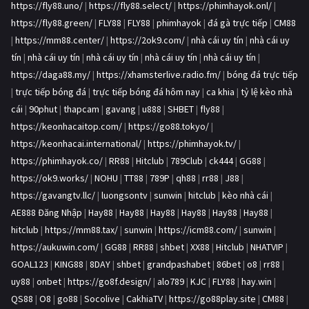
https://fly88.uno/
|
https://fly88.select/
|
https://phimhayok.onl/
|
https://fly88.green/
|
FLY88
|
FLY88
|
phimhayok
|
đá gà trực tiếp
|
CM88
|
https://mm88.center/
|
https://2ok9.com/
|
nhà cái uy tín
|
nhà cái uy
tín
|
nhà cái uy tín
|
nhà cái uy tín
|
nhà cái uy tín
|
nhà cái uy tín
|
https://daga88.my/
|
https://xhamsterlive.radio.fm/
|
bóng đá trực tiếp
|
trực tiếp bóng đá
|
trực tiếp bóng đá hôm nay
|
ca khia
|
tỷ lệ kèo nhà
cái
|
90phut
|
thapcam
|
gavang
|
u888
|
SHBET
|
fly88
|
https://keonhacaitop.com/
|
https://go88.tokyo/
|
https://keonhacai.international/
|
https://phimhayok.tv/
|
https://phimhayok.co/
|
RR88
|
Hitclub
|
789Club
|
ck444
|
GG88
|
https://ok9.works/
|
NOHU
|
TT88
|
789P
|
qh88
|
rr88
|
J88
|
https://gavangtv.llc/
|
luongsontv
|
sunwin
|
hitclub
|
kèo nhà cái
|
AE888 Đăng Nhập
|
Hay88
|
Hay88
|
Hay88
|
Hay88
|
Hay88
|
Hay88
|
hitclub
|
https://mm88.tax/
|
sunwin
|
https://icm88.com/
|
sunwin
|
https://aukuwin.com/
|
GG88
|
RR88
|
shbet
|
XX88
|
Hitclub
|
NHATVIP
|
GOAL123
|
KING88
|
8DAY
|
shbet
|
grandpashabet
|
86bet
|
o8
|
rr88
|
uy88
|
onbet
|
https://go8f.design/
|
alo789
|
KJC
|
FLY88
|
hay.win
|
QS88
|
O8
|
go88
|
Socolive
|
CakhiaTV
|
https://go88play.site
|
CM88
|