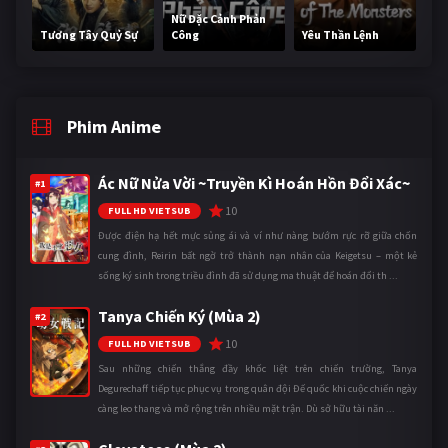
Nữ Đặc Cảnh Phản
Tương Tây Quỷ Sự
Công
Yêu Thần Lệnh
Phim Anime
Ác Nữ Nửa Vời ~Truyền Kì Hoán Hồn Đổi Xác~
#1
10
FULL HD VIETSUB
Được điện hạ hết mực sủng ái và ví như nàng bướm rực rỡ giữa chốn
cung đình, Reirin bất ngờ trở thành nạn nhân của Keigetsu – một kẻ
sống ký sinh trong triều đình đã sử dụng ma thuật để hoán đổi th ...
Tanya Chiến Ký (Mùa 2)
#2
10
FULL HD VIETSUB
Sau những chiến thắng đầy khốc liệt trên chiến trường, Tanya
Degurechaff tiếp tục phục vụ trong quân đội Đế quốc khi cuộc chiến ngày
càng leo thang và mở rộng trên nhiều mặt trận. Dù sở hữu tài năn ...