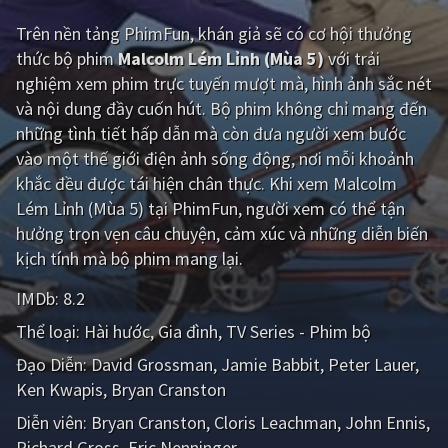
Trên nền tảng
PhimFun
, khán giả sẽ có cơ hội thưởng
Giật gân
Gia đình
thức bộ phim
Malcolm Lém Lỉnh (Mùa 5)
với trải
Bí ẩn
Lịch sử
nghiệm xem phim trực tuyến mượt mà, hình ảnh sắc nét
và nội dung đầy cuốn hút. Bộ phim không chỉ mang đến
Viễn Tây
Tiểu sử
những tình tiết hấp dẫn mà còn đưa người xem bước
GameShow
DramaTV
vào một thế giới điện ảnh sống động, nơi mỗi khoảnh
khắc đều được tái hiện chân thực. Khi xem Malcolm
QUỐC GIA
Lém Lỉnh (Mùa 5) tại PhimFun, người xem có thể tận
hưởng trọn vẹn câu chuyện, cảm xúc và những diễn biến
Âu - Mỹ
Trung Quốc - Hồng Kông
kịch tính mà bộ phim mang lại.
Hàn Quốc
Nhật Bản
IMDb:
8.2
Thể loại:
Hài hước
Gia đình
TV Series - Phim bộ
Ấn Độ
Việt Nam
Đạo Diễn:
David Grossman
Jamie Babbit
Peter Lauer
Tổng hợp
Ken Kwapis
Bryan Cranston
Diễn viên:
Bryan Cranston
Cloris Leachman
John Ennis
CẬP NHẬT
Richard Gross
Eric Nenninger