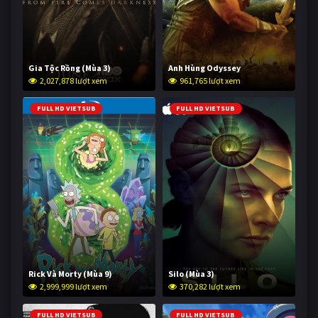
Gia Tộc Rồng (Mùa 3)
Anh Hùng Odyssey
2,027,878 lượt xem
961,765 lượt xem
FULL HD VIETSUB
FULL HD VIETSUB
Rick Và Morty (Mùa 9)
Silo (Mùa 3)
2,999,999 lượt xem
370,282 lượt xem
FULL HD VIETSUB
FULL HD VIETSUB