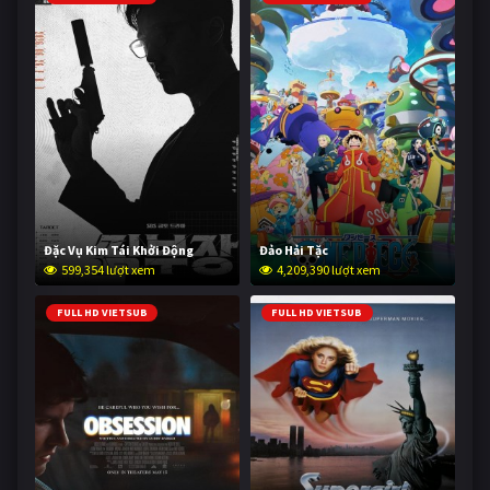
Đặc Vụ Kim Tái Khởi Động
Đảo Hải Tặc
599,354 lượt xem
4,209,390 lượt xem
FULL HD VIETSUB
FULL HD VIETSUB