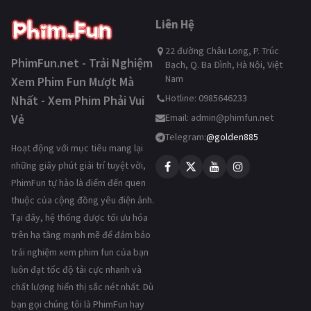
Liên Hệ
22 đường Châu Long, P. Trúc
PhimFun.net - Trải Nghiệm
Bạch, Q. Ba Đình, Hà Nội, Việt
Nam
Xem Phim Fun Mượt Mà
Hotline: 0985646233
Nhất - Xem Phim Phải Vui
Vẻ
Email:
admin@phimfun.net
Telegram:
@golden885
Hoạt động với mục tiêu mang lại
những giây phút giải trí tuyệt vời,
PhimFun tự hào là điểm đến quen
thuộc của cộng đồng yêu điện ảnh.
Tại đây, hệ thống được tối ưu hóa
trên hạ tầng mạnh mẽ để đảm bảo
trải nghiệm xem phim fun của bạn
luôn đạt tốc độ tải cực nhanh và
chất lượng hiển thị sắc nét nhất. Dù
bạn gọi chúng tôi là PhimFun hay