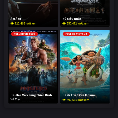
Ám Ảnh
Nữ Siêu Nhân
722,465 lượt xem
550,472 lượt xem
FULL HD VIETSUB
FULL HD VIETSUB
He-Man Và Những Chiến Binh
Hành Trình Của Moana
Vũ Trụ
492,565 lượt xem
241,492 lượt xem