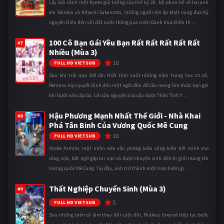
Lấy bối cảnh một Kyoto giả tưởng của thế kỷ 20, bộ phim kể về hai anh
em Seiroku và Kihachi Sakamoto, những người ôm ấp khát vọng đưa Kỷ
nguyên Điện đến với đất nước thông qua cuốn Danh mục Điện th ...
100 Cô Bạn Gái Yêu Bạn Rất Rất Rất Rất Rất
#7
Nhiều (Mùa 3)
10
FULL HD VIETSUB
Sau khi trải qua 100 lần thất tình suốt những năm trung học cơ sở,
Rentaro Aijo quyết định đến một ngôi đền để cầu mong tìm được bạn gái
khi bước vào cấp ba. Lời cầu nguyện của cậu được Thần Tình Y ...
Hậu Phương Mạnh Nhất Thế Giới - Nhà Khai
#8
Phá Tân Binh Của Vương Quốc Mê Cung
10
FULL HD VIETSUB
Atobe Arihito, một nhân viên văn phòng luôn cống hiến hết mình cho
công việc, bất ngờ gặp tai nạn và được chuyển sinh đến dị giới mang tên
Vương quốc Mê Cung. Tại đây, anh trở thành một mạo hiểm gi ...
Thất Nghiệp Chuyển Sinh (Mùa 3)
#9
5
FULL HD VIETSUB
Sau những biến cố làm thay đổi cuộc đời, Rudeus Greyrat tiếp tục bước