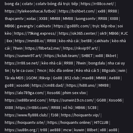
bong da
|
colatv
|
colatv bóng đá trực tiếp
|
https://rr88co.net/
|
https://tylekeonhacai.futbol/
|
https://bshbet.com/
|
xx88
|
RR88
|
thapcamtv
|
xoilac
|
XX88
|
MM88
|
MM88
|
luongsontv
|
RR88
|
XX88
|
MB66
|
gavangtv
|
cakhiatv
|
https://go88fc.com/
|
trực tiếp nba
|
soi
kèo
|
https://79king.express/
|
https://ok365.center/
|
ok9
|
MB66
|
KJC
|
8xx
|
https://mm88.io/
|
RR88
|
kèo nhà cái
|
bet88
|
cakhiatv
|
kèo nhà
cái
|
78win
|
https://f8beta2.me/
|
https://rikvip97.art/
|
https://sunwin97.art/
|
https://kclub.team/
|
SHBET
|
xx88
|
8kbet
|
https://rr88.se.net/
|
kèo nhà cái
|
RR88
|
78win
|
bongdalu
|
nha cai uy
tin
|
ty le ca cuoc
|
7mcn
|
Xóc đĩa online
|
Kèo nhà cái 5
|
88goals
|
iwin
|
Tài xỉu MD5
|
1GOM
|
Rikvip
|
Go88
|
B52 club
|
max88
|
MM88
|
Ae888
|
go88
|
xoso66
|
https://cm88.dad/
|
https://hi88.uno/
|
MM88
|
https://alo789ga.com/
|
Xoso66
|
phim sex vlxx
|
https://xx88brand.com/
|
https://sunwin19.cn.com/
|
GG88
|
Xoso66
|
XX88
|
https://rr88it.com/
|
RR88
|
nổ hũ
|
MB66
|
SC88
|
https://www.fly888.club/
|
f168
|
https://hoiquantv.vip/
|
https://hoiquantv.site/
|
https://hoiquantv.online/
|
HITCLUB
|
https://uu88n.org/
|
tr88
|
ae888
|
mcw
|
kuwin
|
88bet
|
x88
|
ao88
|