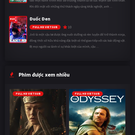
vào một hành trình mới để trưởng thành cả về sức mạnh lẫn tinh thần.
Khi đối mặt với những thử thách ngày càng khắc nghiệt, anh ...
Đuốc Đen
#10
10
FULL HD VIETSUB
Jirô là một cậu bé được ông nuôi dưỡng và rèn luyện để trở thành ninja,
đồng thời sở hữu khả năng đặc biệt có thể giao tiếp với các loài động vật.
Bị mọi người xa lánh vì sự khác biệt của mình, cậu ...
Phim được xem nhiều
FULL HD VIETSUB
FULL HD VIETSUB