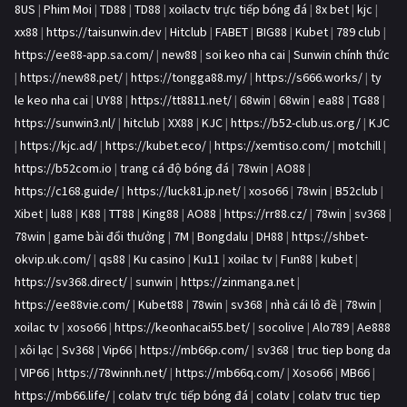
8US
|
Phim Moi
|
TD88
|
TD88
|
xoilactv trực tiếp bóng đá
|
8x bet
|
kjc
|
xx88
|
https://taisunwin.dev
|
Hitclub
|
FABET
|
BIG88
|
Kubet
|
789 club
|
https://ee88-app.sa.com/
|
new88
|
soi keo nha cai
|
Sunwin chính thức
|
https://new88.pet/
|
https://tongga88.my/
|
https://s666.works/
|
ty
le keo nha cai
|
UY88
|
https://tt8811.net/
|
68win
|
68win
|
ea88
|
TG88
|
https://sunwin3.nl/
|
hitclub
|
XX88
|
KJC
|
https://b52-club.us.org/
|
KJC
|
https://kjc.ad/
|
https://kubet.eco/
|
https://xemtiso.com/
|
motchill
|
https://b52com.io
|
trang cá độ bóng đá
|
78win
|
AO88
|
https://c168.guide/
|
https://luck81.jp.net/
|
xoso66
|
78win
|
B52club
|
Xibet
|
lu88
|
K88
|
TT88
|
King88
|
AO88
|
https://rr88.cz/
|
78win
|
sv368
|
78win
|
game bài đổi thưởng
|
7M
|
Bongdalu
|
DH88
|
https://shbet-
okvip.uk.com/
|
qs88
|
Ku casino
|
Ku11
|
xoilac tv
|
Fun88
|
kubet
|
https://sv368.direct/
|
sunwin
|
https://zinmanga.net
|
https://ee88vie.com/
|
Kubet88
|
78win
|
sv368
|
nhà cái lô đề
|
78win
|
xoilac tv
|
xoso66
|
https://keonhacai55.bet/
|
socolive
|
Alo789
|
Ae888
|
xôi lạc
|
Sv368
|
Vip66
|
https://mb66p.com/
|
sv368
|
truc tiep bong da
|
VIP66
|
https://78winnh.net/
|
https://mb66q.com/
|
Xoso66
|
MB66
|
https://mb66.life/
|
colatv trực tiếp bóng đá
|
colatv
|
colatv truc tiep