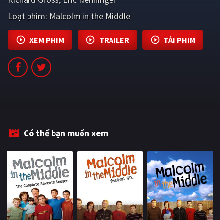
PHIM MỚI
Loạt phim:
Malcolm in the Middle
PHIM BỘ
XEM PHIM
TRAILER
TẢI PHIM
PHIM LẺ
PHIM CHIẾU RẠP
TUYỂN TẬP PHIM
BLOG
Có thể bạn muốn xem