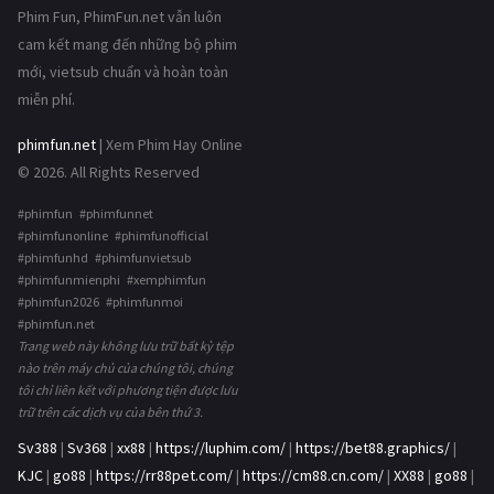
Phim Fun, PhimFun.net vẫn luôn
cam kết mang đến những bộ phim
mới, vietsub chuẩn và hoàn toàn
miễn phí.
phimfun.net
| Xem Phim Hay Online
© 2026. All Rights Reserved
#phimfun #phimfunnet
#phimfunonline #phimfunofficial
#phimfunhd #phimfunvietsub
#phimfunmienphi #xemphimfun
#phimfun2026 #phimfunmoi
#phimfun.net
Trang web này không lưu trữ bất kỳ tệp
nào trên máy chủ của chúng tôi, chúng
tôi chỉ liên kết với phương tiện được lưu
trữ trên các dịch vụ của bên thứ 3.
Sv388
|
Sv368
|
xx88
|
https://luphim.com/
|
https://bet88.graphics/
|
KJC
|
go88
|
https://rr88pet.com/
|
https://cm88.cn.com/
|
XX88
|
go88
|