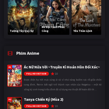
Nữ Đặc Cảnh Phản
Tương Tây Quỷ Sự
Công
Yêu Thần Lệnh
Phim Anime
Ác Nữ Nửa Vời ~Truyền Kì Hoán Hồn Đổi Xác~
#1
10
FULL HD VIETSUB
Được điện hạ hết mực sủng ái và ví như nàng bướm rực rỡ giữa chốn
cung đình, Reirin bất ngờ trở thành nạn nhân của Keigetsu – một kẻ
sống ký sinh trong triều đình đã sử dụng ma thuật để hoán đổi th ...
Tanya Chiến Ký (Mùa 2)
#2
10
FULL HD VIETSUB