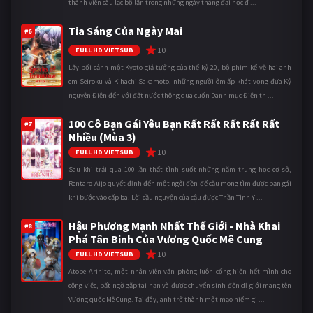
thành viên câu lạc bộ lặn trong những ngày tháng đại học đ ...
Tia Sáng Của Ngày Mai
#6
10
FULL HD VIETSUB
Lấy bối cảnh một Kyoto giả tưởng của thế kỷ 20, bộ phim kể về hai anh
em Seiroku và Kihachi Sakamoto, những người ôm ấp khát vọng đưa Kỷ
nguyên Điện đến với đất nước thông qua cuốn Danh mục Điện th ...
100 Cô Bạn Gái Yêu Bạn Rất Rất Rất Rất Rất
#7
Nhiều (Mùa 3)
10
FULL HD VIETSUB
Sau khi trải qua 100 lần thất tình suốt những năm trung học cơ sở,
Rentaro Aijo quyết định đến một ngôi đền để cầu mong tìm được bạn gái
khi bước vào cấp ba. Lời cầu nguyện của cậu được Thần Tình Y ...
Hậu Phương Mạnh Nhất Thế Giới - Nhà Khai
#8
Phá Tân Binh Của Vương Quốc Mê Cung
10
FULL HD VIETSUB
Atobe Arihito, một nhân viên văn phòng luôn cống hiến hết mình cho
công việc, bất ngờ gặp tai nạn và được chuyển sinh đến dị giới mang tên
Vương quốc Mê Cung. Tại đây, anh trở thành một mạo hiểm gi ...