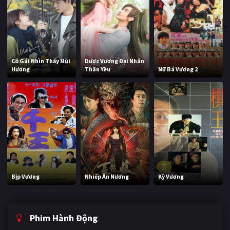
Cô Gái Nhìn Thấy Mùi
Dược Vương Đại Nhân
Hương
Thân Yêu
Nữ Bá Vương 2
Bịp Vương
Nhiếp Ấn Nương
Kỳ Vương
Phim Hành Động