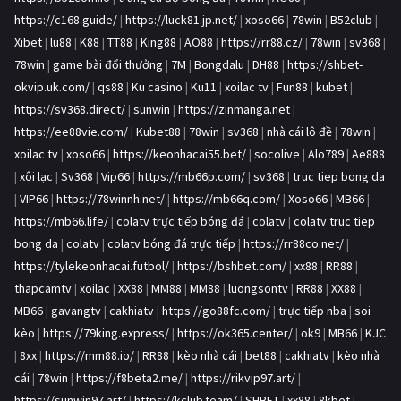
https://c168.guide/
|
https://luck81.jp.net/
|
xoso66
|
78win
|
B52club
|
Xibet
|
lu88
|
K88
|
TT88
|
King88
|
AO88
|
https://rr88.cz/
|
78win
|
sv368
|
78win
|
game bài đổi thưởng
|
7M
|
Bongdalu
|
DH88
|
https://shbet-
okvip.uk.com/
|
qs88
|
Ku casino
|
Ku11
|
xoilac tv
|
Fun88
|
kubet
|
https://sv368.direct/
|
sunwin
|
https://zinmanga.net
|
https://ee88vie.com/
|
Kubet88
|
78win
|
sv368
|
nhà cái lô đề
|
78win
|
xoilac tv
|
xoso66
|
https://keonhacai55.bet/
|
socolive
|
Alo789
|
Ae888
|
xôi lạc
|
Sv368
|
Vip66
|
https://mb66p.com/
|
sv368
|
truc tiep bong da
|
VIP66
|
https://78winnh.net/
|
https://mb66q.com/
|
Xoso66
|
MB66
|
https://mb66.life/
|
colatv trực tiếp bóng đá
|
colatv
|
colatv truc tiep
bong da
|
colatv
|
colatv bóng đá trực tiếp
|
https://rr88co.net/
|
https://tylekeonhacai.futbol/
|
https://bshbet.com/
|
xx88
|
RR88
|
thapcamtv
|
xoilac
|
XX88
|
MM88
|
MM88
|
luongsontv
|
RR88
|
XX88
|
MB66
|
gavangtv
|
cakhiatv
|
https://go88fc.com/
|
trực tiếp nba
|
soi
kèo
|
https://79king.express/
|
https://ok365.center/
|
ok9
|
MB66
|
KJC
|
8xx
|
https://mm88.io/
|
RR88
|
kèo nhà cái
|
bet88
|
cakhiatv
|
kèo nhà
cái
|
78win
|
https://f8beta2.me/
|
https://rikvip97.art/
|
https://sunwin97.art/
|
https://kclub.team/
|
SHBET
|
xx88
|
8kbet
|