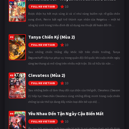
10
FULL HD VIETSUB
Được điện hạ hết mực sủng ái và ví như nàng bướm rực rỡ giữa chốn
cung đình, Reirin bất ngờ trở thành nạn nhân của Keigetsu – một kẻ
sống ký sinh trong triều đình đã sử dụng ma thuật để hoán đổi th ...
Tanya Chiến Ký (Mùa 2)
#2
10
FULL HD VIETSUB
Sau những chiến thắng đầy khốc liệt trên chiến trường, Tanya
Degurechaff tiếp tục phục vụ trong quân đội Đế quốc khi cuộc chiến ngày
càng leo thang và mở rộng trên nhiều mặt trận. Dù sở hữu tài năn ...
Clevatess (Mùa 2)
#3
10
FULL HD VIETSUB
Sau những biến cố làm thay đổi cục diện của thế giới, Clevatess (Season
2) tiếp tục theo chân Clevatess cùng những đồng minh trong cuộc chiến
chống lại các thế lực đang đẩy nhân loại đến bờ vực diệ ...
Yêu Nhau Đến Tận Ngày Cậu Biến Mất
#4
10
FULL HD VIETSUB
Ẩn sau bức màn của một học viện bí mật là nơi những cô gái mồ côi được