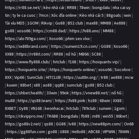
https://rr88.se.net/
|
kèo nhà cái
|
RR88
|
78win
|
bongdalu
|
nha cai uy
tin
|
ty le ca cuoc
|
7mcn
|
Xóc đĩa online
|
Kèo nhà cái 5
|
88goals
|
iwin
|
Tài xỉu MD5
|
1GOM
|
Rikvip
|
Go88
|
B52 club
|
max88
|
MM88
|
Ae888
|
go88
|
xoso66
|
https://cm88.dad/
|
https://hi88.uno/
|
MM88
|
https://alo789ga.com/
|
Xoso66
|
phim sex vlxx
|
https://xx88brand.com/
|
https://sunwin19.cn.com/
|
GG88
|
Xoso66
|
XX88
|
https://rr88it.com/
|
RR88
|
nổ hũ
|
MB66
|
SC88
|
https://www.fly888.club/
|
hitclub
|
f168
|
https://hoiquantv.vip/
|
https://hoiquantv.site/
|
https://hoiquantv.online/
|
xoso66
|
Socolive
|
8XX
|
Vip66
|
SumClub
|
HITCLUB
|
https://uu88n.org/
|
tr88
|
ae888
|
mcw
|
kuwin
|
88bet
|
x88
|
ao88
|
qq88
|
sumclub
|
go88
|
B52 club
|
https://shbet.health/
|
33win
|
99ok
|
https://vnew88.net/
|
nổ hũ
|
mu88
|
https://qs88.team/
|
https://hi88.pink
|
hz88
|
68win
|
XX88
|
8XBET
|
Uy88
|
VN168
|
keonhacai
|
hitclub
|
789club
|
sunwin
|
1gom
|
https://rikvippro.me/
|
TK688
|
bongdalu
|
fb88
|
m88
|
win55
|
86bet
|
https://go88v2.net/
|
qs88
|
GG88
|
lv88
|
https://new88pm.com/
|
On68
|
https://gg88fun.com
|
go88
|
U888
|
Hello88
|
ABC88
|
VIPWIN
|
78WIN
|