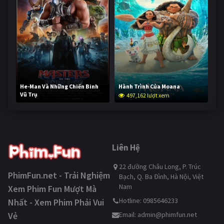
He-Man Và Những Chiến Binh
Hành Trình Của Moana
Vũ Trụ
497,162 lượt xem
246,353 lượt xem
Liên Hệ
22 đường Châu Long, P. Trúc
PhimFun.net - Trải Nghiệm
Bạch, Q. Ba Đình, Hà Nội, Việt
Nam
Xem Phim Fun Mượt Mà
Hotline: 0985646233
Nhất - Xem Phim Phải Vui
Vẻ
Email:
admin@phimfun.net