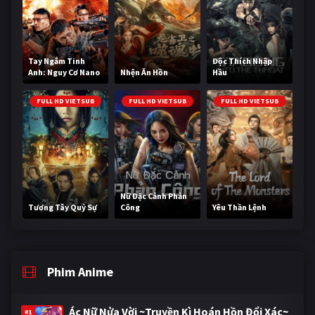
Tay Ngắm Tinh
Độc Thích Nhập
Anh: Nguy Cơ Nano
Nhện Ăn Hồn
Hầu
FULL HD VIETSUB
FULL HD VIETSUB
FULL HD VIETSUB
Nữ Đặc Cảnh Phản
Tương Tây Quỷ Sự
Công
Yêu Thần Lệnh
Phim Anime
Ác Nữ Nửa Vời ~Truyền Kì Hoán Hồn Đổi Xác~
#1