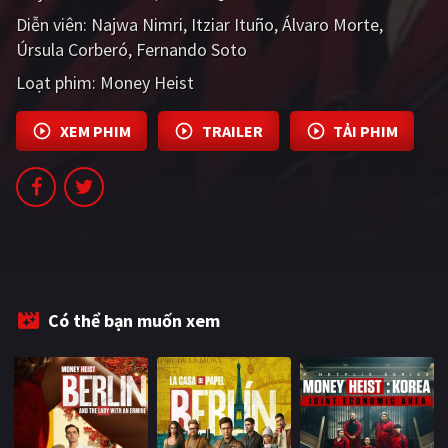
PHIM MỚI
Diễn viên:
Najwa Nimri
Itziar Ituño
Álvaro Morte
Úrsula Corberó
Fernando Soto
PHIM BỘ
Loạt phim:
Money Heist
PHIM LẺ
XEM PHIM
TRAILER
TẢI PHIM
PHIM CHIẾU RẠP
TUYỂN TẬP PHIM
BLOG
Có thể bạn muốn xem