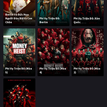
Berlin Và Bức Họa
Người Đàn Bà Và Con
Phi Vụ Triệu Đô:
Phi Vụ Triệu Đô: Hàn
Chồn
Berlin
Quốc
Phi Vụ Triệu Đô (Mùa
Phi Vụ Triệu Đô (Mùa
Phi Vụ Triệu Đô (Mùa
5)
4)
2)