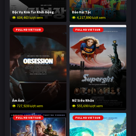
Đặc Vụ Kim Tái Khởi Động
Đảo Hải Tặc
604,463 lượt xem
4,217,890 lượt xem
FULL HD VIETSUB
FULL HD VIETSUB
Ám Ảnh
Nữ Siêu Nhân
727,928 lượt xem
555,690 lượt xem
FULL HD VIETSUB
FULL HD VIETSUB