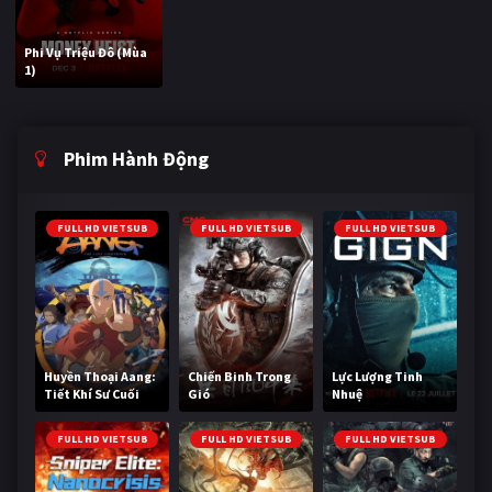
Phi Vụ Triệu Đô (Mùa
1)
Phim Hành Động
FULL HD VIETSUB
FULL HD VIETSUB
FULL HD VIETSUB
Huyền Thoại Aang:
Chiến Binh Trong
Lực Lượng Tinh
Tiết Khí Sư Cuối
Gió
Nhuệ
Cùng
FULL HD VIETSUB
FULL HD VIETSUB
FULL HD VIETSUB