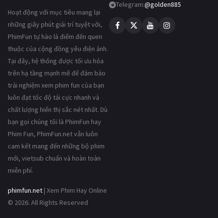
Telegram:
@golden885
Hoạt động với mục tiêu mang lại
những giây phút giải trí tuyệt vời,
PhimFun tự hào là điểm đến quen
thuộc của cộng đồng yêu điện ảnh.
Tại đây, hệ thống được tối ưu hóa
trên hạ tầng mạnh mẽ để đảm bảo
trải nghiệm xem phim fun của bạn
luôn đạt tốc độ tải cực nhanh và
chất lượng hiển thị sắc nét nhất. Dù
bạn gọi chúng tôi là PhimFun hay
Phim Fun, PhimFun.net vẫn luôn
cam kết mang đến những bộ phim
mới, vietsub chuẩn và hoàn toàn
miễn phí.
phimfun.net
| Xem Phim Hay Online
© 2026. All Rights Reserved