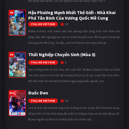
khi bước vào cấp ba. Lời cầu nguyện của cậu được Thần Tình Y ...
Hậu Phương Mạnh Nhất Thế Giới - Nhà Khai
#8
Phá Tân Binh Của Vương Quốc Mê Cung
10
FULL HD VIETSUB
Atobe Arihito, một nhân viên văn phòng luôn cống hiến hết mình cho
công việc, bất ngờ gặp tai nạn và được chuyển sinh đến dị giới mang tên
Vương quốc Mê Cung. Tại đây, anh trở thành một mạo hiểm gi ...
Thất Nghiệp Chuyển Sinh (Mùa 3)
#9
5
FULL HD VIETSUB
Sau những biến cố làm thay đổi cuộc đời, Rudeus Greyrat tiếp tục bước
vào một hành trình mới để trưởng thành cả về sức mạnh lẫn tinh thần.
Khi đối mặt với những thử thách ngày càng khắc nghiệt, anh ...
Đuốc Đen
#10
10
FULL HD VIETSUB
Jirô là một cậu bé được ông nuôi dưỡng và rèn luyện để trở thành ninja,
đồng thời sở hữu khả năng đặc biệt có thể giao tiếp với các loài động vật.
Bị mọi người xa lánh vì sự khác biệt của mình, cậu ...