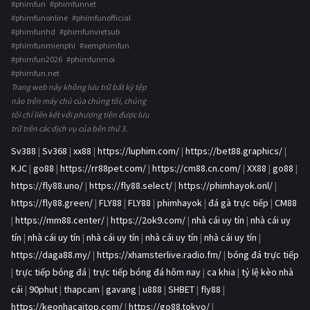
#phimfun #phimfunnet
#phimfunonline #phimfunofficial
#phimfunhd #phimfunvietsub
#phimfunmienphi #xemphimfun
#phimfun2026 #phimfunmoi
#phimfun.net
Trang web này không lưu trữ bất kỳ tệp
nào trên máy chủ của chúng tôi, chúng
tôi chỉ liên kết với phương tiện được lưu
trữ trên các dịch vụ của bên thứ 3.
Sv388
|
Sv368
|
xx88
|
https://luphim.com/
|
https://bet88.graphics/
|
KJC
|
go88
|
https://rr88pet.com/
|
https://cm88.cn.com/
|
XX88
|
go88
|
https://fly88.uno/
|
https://fly88.select/
|
https://phimhayok.onl/
|
https://fly88.green/
|
FLY88
|
FLY88
|
phimhayok
|
đá gà trực tiếp
|
CM88
|
https://mm88.center/
|
https://2ok9.com/
|
nhà cái uy tín
|
nhà cái uy
tín
|
nhà cái uy tín
|
nhà cái uy tín
|
nhà cái uy tín
|
nhà cái uy tín
|
https://daga88.my/
|
https://xhamsterlive.radio.fm/
|
bóng đá trực tiếp
|
trực tiếp bóng đá
|
trực tiếp bóng đá hôm nay
|
ca khia
|
tỷ lệ kèo nhà
cái
|
90phut
|
thapcam
|
gavang
|
u888
|
SHBET
|
fly88
|
https://keonhacaitop.com/
|
https://go88.tokyo/
|