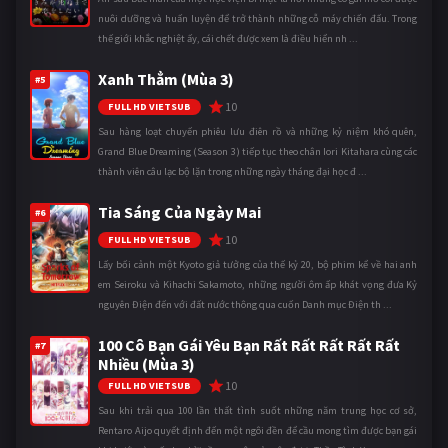
nuôi dưỡng và huấn luyện để trở thành những cỗ máy chiến đấu. Trong
thế giới khắc nghiệt ấy, cái chết được xem là điều hiển nh ...
Xanh Thẳm (Mùa 3)
#5
10
FULL HD VIETSUB
Sau hàng loạt chuyến phiêu lưu điên rồ và những kỷ niệm khó quên,
Grand Blue Dreaming (Season 3) tiếp tục theo chân Iori Kitahara cùng các
thành viên câu lạc bộ lặn trong những ngày tháng đại học đ ...
Tia Sáng Của Ngày Mai
#6
10
FULL HD VIETSUB
Lấy bối cảnh một Kyoto giả tưởng của thế kỷ 20, bộ phim kể về hai anh
em Seiroku và Kihachi Sakamoto, những người ôm ấp khát vọng đưa Kỷ
nguyên Điện đến với đất nước thông qua cuốn Danh mục Điện th ...
100 Cô Bạn Gái Yêu Bạn Rất Rất Rất Rất Rất
#7
Nhiều (Mùa 3)
10
FULL HD VIETSUB
Sau khi trải qua 100 lần thất tình suốt những năm trung học cơ sở,
Rentaro Aijo quyết định đến một ngôi đền để cầu mong tìm được bạn gái