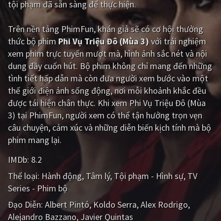
tội phạm đã sẵn sàng để thực hiện.
Giật gân
Gia đình
Trên nền tảng
PhimFun
, khán giả sẽ có cơ hội thưởng
Bí ẩn
Lịch sử
thức bộ phim
Phi Vụ Triệu Đô (Mùa 3)
với trải nghiệm
xem phim trực tuyến mượt mà, hình ảnh sắc nét và nội
Viễn Tây
Tiểu sử
dung đầy cuốn hút. Bộ phim không chỉ mang đến những
GameShow
DramaTV
tình tiết hấp dẫn mà còn đưa người xem bước vào một
thế giới điện ảnh sống động, nơi mỗi khoảnh khắc đều
QUỐC GIA
được tái hiện chân thực. Khi xem Phi Vụ Triệu Đô (Mùa
3) tại PhimFun, người xem có thể tận hưởng trọn vẹn
Âu - Mỹ
Trung Quốc - Hồng Kông
câu chuyện, cảm xúc và những diễn biến kịch tính mà bộ
phim mang lại.
Hàn Quốc
Nhật Bản
IMDb:
8.2
Ấn Độ
Việt Nam
Thể loại:
Hành động
Tâm lý
Tội phạm - Hình sự
TV
Tổng hợp
Series - Phim bộ
Đạo Diễn:
Albert Pintó
Koldo Serra
Alex Rodrigo
CẬP NHẬT
Alejandro Bazzano
Javier Quintas