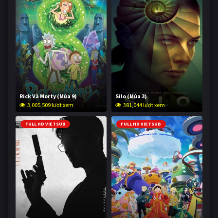
Rick Và Morty (Mùa 9)
Silo (Mùa 3)
3,005,509 lượt xem
381,044 lượt xem
FULL HD VIETSUB
FULL HD VIETSUB