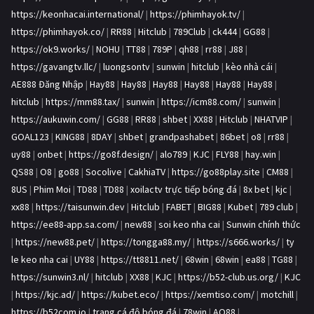
https://keonhacai.international/
|
https://phimhayok.tv/
|
https://phimhayok.co/
|
RR88
|
Hitclub
|
789Club
|
ck444
|
GG88
|
https://ok9.works/
|
NOHU
|
TT88
|
789P
|
qh88
|
rr88
|
J88
|
https://gavangtv.llc/
|
luongsontv
|
sunwin
|
hitclub
|
kèo nhà cái
|
AE888 Đăng Nhập
|
Hay88
|
Hay88
|
Hay88
|
Hay88
|
Hay88
|
Hay88
|
hitclub
|
https://mm88.tax/
|
sunwin
|
https://icm88.com/
|
sunwin
|
https://aukuwin.com/
|
GG88
|
RR88
|
shbet
|
XX88
|
Hitclub
|
NHATVIP
|
GOAL123
|
KING88
|
8DAY
|
shbet
|
grandpashabet
|
86bet
|
o8
|
rr88
|
uy88
|
onbet
|
https://go8f.design/
|
alo789
|
KJC
|
FLY88
|
hay.win
|
QS88
|
O8
|
go88
|
Socolive
|
CakhiaTV
|
https://go88play.site
|
CM88
|
8US
|
Phim Moi
|
TD88
|
TD88
|
xoilactv trực tiếp bóng đá
|
8x bet
|
kjc
|
xx88
|
https://taisunwin.dev
|
Hitclub
|
FABET
|
BIG88
|
Kubet
|
789 club
|
https://ee88-app.sa.com/
|
new88
|
soi keo nha cai
|
Sunwin chính thức
|
https://new88.pet/
|
https://tongga88.my/
|
https://s666.works/
|
ty
le keo nha cai
|
UY88
|
https://tt8811.net/
|
68win
|
68win
|
ea88
|
TG88
|
https://sunwin3.nl/
|
hitclub
|
XX88
|
KJC
|
https://b52-club.us.org/
|
KJC
|
https://kjc.ad/
|
https://kubet.eco/
|
https://xemtiso.com/
|
motchill
|
https://b52com.io
|
trang cá độ bóng đá
|
78win
|
AO88
|