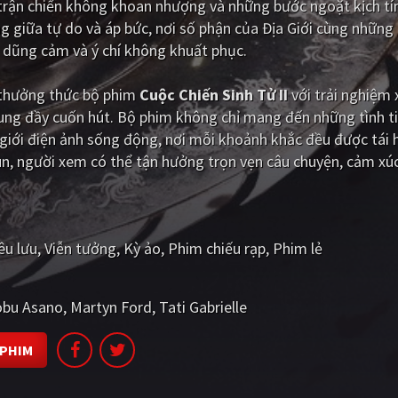
rận chiến không khoan nhượng và những bước ngoặt kịch tín
g giữa tự do và áp bức, nơi số phận của Địa Giới cùng những
 dũng cảm và ý chí không khuất phục.
i thưởng thức bộ phim
Cuộc Chiến Sinh Tử II
với trải nghiệm
dung đầy cuốn hút. Bộ phim không chỉ mang đến những tình t
iới điện ảnh sống động, nơi mỗi khoảnh khắc đều được tái 
Fun, người xem có thể tận hưởng trọn vẹn câu chuyện, cảm xú
êu lưu
Viễn tưởng
Kỳ ảo
Phim chiếu rạp
Phim lẻ
bu Asano
Martyn Ford
Tati Gabrielle
 PHIM