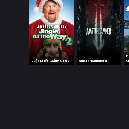
B
Cuộc Chiến Giáng Sinh 2
Amsterdamned II
C