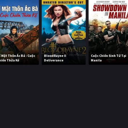
í Mật Thôn Ác Bá : Cuộc
BloodRayne II
Cuộc Chiến Sinh Tử Tại
hiến Thừa Kế
Deliverance
Manila