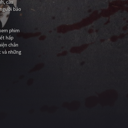
h, câu
 người bảo
 xem phim
iết hấp
hiện chân
c và những