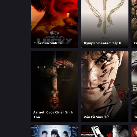
Cuộc Đua Sinh Tử
Nymphomaniac: Tập II
C
Azrael: Cuộc Chiến Sinh
Tồn
Ván Cờ Sinh Tử
T