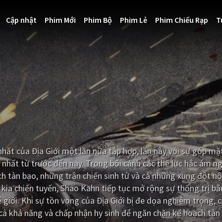
Cập nhật
Phim Mới
Phim Bộ
Phim Lẻ
Phim Chiếu Rạp
T
ất của Địa Giới một lần nữa tập hợp, lần này với sự góp mặ
 nhất từ trước đến nay. Trong bối cảnh các thế lực hắc ám n
ch tàn bạo, những trận chiến sinh tử và cả những xung đột nộ
kia chiến tuyến, Shao Kahn tiếp tục mở rộng sự thống trị b
iới. Khi sự tồn vong của Địa Giới bị đe dọa nghiêm trọng, c
t cả khả năng và chấp nhận hy sinh để ngăn chặn kế hoạch tàn