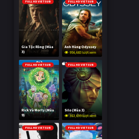
FULL HD VIETSUB
FULL HD VIETSUB
Gia Tộc Rồng (Mùa
Anh Hùng Odyssey
3)
956,683 lượt xem
2,022,547 lượt xem
FULL HD VIETSUB
FULL HD VIETSUB
Rick Và Morty (Mùa
Silo (Mùa 3)
9)
363,699 lượt xem
2,997,035 lượt xem
FULL HD VIETSUB
FULL HD VIETSUB