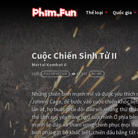
Thể loại
Quốc gia
Cuộc Chiến Sinh Tử II
Mortal Kombat II
2026
67,657
FULL HD VIETSUB
ÂU - MỸ
Những chiến binh mạnh mẽ và được yêu thích nh
Johnny Cage, để bước vào cuộc chiến khốc liệt
lấn át, họ buộc phải đối đầu với những thử thá
thể làm suy yếu hàng ngũ của mình.Ở phía bên 
mạnh áp đảo và tham vọng chinh phục mọi thế g
binh phải gạt bỏ khác biệt, chiến đấu bằng tấ