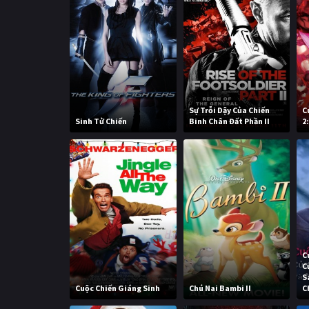
Sự Trỗi Dậy Của Chiến
C
Sinh Tử Chiến
Binh Chân Đất Phần II
2
C
C
S
Cuộc Chiến Giáng Sinh
Chú Nai Bambi II
C