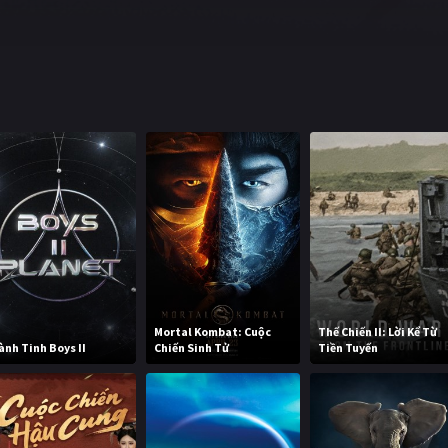
Mortal Kombat: Cuộc
Thế Chiến II: Lời Kể Từ
ành Tinh Boys II
Chiến Sinh Tử
Tiền Tuyến