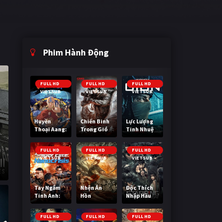
Phim Hành Động
FULL HD
FULL HD
FULL HD
VIETSUB
VIETSUB
VIETSUB
Huyền
Chiến Binh
Lực Lượng
Thoại Aang:
Trong Gió
Tinh Nhuệ
Tiết Khí Sư
Cuối Cùng
FULL HD
FULL HD
FULL HD
VIETSUB
VIETSUB
VIETSUB
Tay Ngắm
Nhện Ăn
Độc Thích
Tinh Anh:
Hồn
Nhập Hầu
Nguy Cơ
Nano
FULL HD
FULL HD
FULL HD