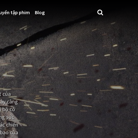
uyển tập phim
Blog
t của
gày càng
i bộ có
ằng sức
ác chiến
 bạo của