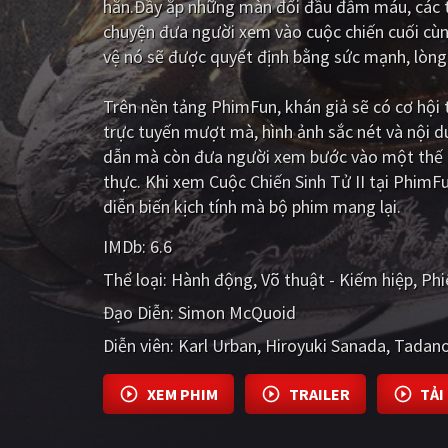
hắn.Đầy ắp những màn đối đầu đẫm máu, các t
chuyện đưa người xem vào cuộc chiến cuối cùn
vệ nó sẽ được quyết định bằng sức mạnh, lòng
Trên nền tảng
PhimFun
, khán giả sẽ có cơ hộ
trực tuyến mượt mà, hình ảnh sắc nét và nội 
dẫn mà còn đưa người xem bước vào một thế g
thực. Khi xem Cuộc Chiến Sinh Tử II tại Phim
diễn biến kịch tính mà bộ phim mang lại.
IMDb:
6.6
Thể loại:
Hành động
Võ thuật - Kiếm hiệp
Phi
Đạo Diễn:
Simon McQuoid
Diễn viên:
Karl Urban
Hiroyuki Sanada
Tadano
XEM PHIM
TRAILER
TẢI