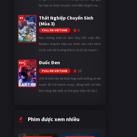
tai nạn và được chuyển sinh đến dị giới mang
tên Vương quốc Mê Cung. Tại đây, anh trở
Thất Nghiệp Chuyển Sinh
thành một mạo hiểm gi ...
#9
(Mùa 3)
5
FULL HD VIETSUB
Sau những biến cố làm thay đổi cuộc đời,
Rudeus Greyrat tiếp tục bước vào một hành
trình mới để trưởng thành cả về sức mạnh lẫn
tinh thần. Khi đối mặt với những thử thách
Đuốc Đen
ngày càng khắc nghiệt, anh ...
#10
10
FULL HD VIETSUB
Jirô là một cậu bé được ông nuôi dưỡng và rèn
luyện để trở thành ninja, đồng thời sở hữu
khả năng đặc biệt có thể giao tiếp với các loài
động vật. Bị mọi người xa lánh vì sự khác biệt
của mình, cậu ...
Phim được xem nhiều