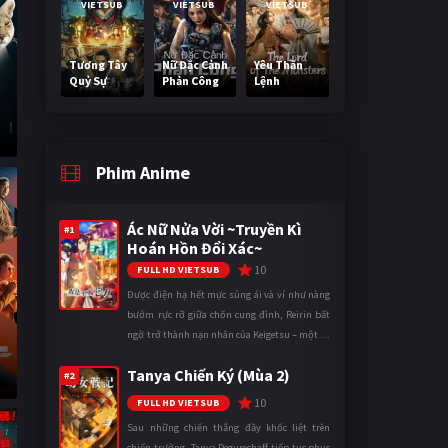
VIETSUB
VIETSUB
VIETSUB
Tương Tây
Nữ Đặc Cảnh
Yêu Thần
Quỷ Sự
Phản Công
Lệnh
Phim Anime
Ác Nữ Nửa Vời ~Truyền Kì
#1
Hoán Hồn Đổi Xác~
10
FULL HD VIETSUB
Được điện hạ hết mực sủng ái và ví như nàng
bướm rực rỡ giữa chốn cung đình, Reirin bất
ngờ trở thành nạn nhân của Keigetsu – một kẻ
sống ký sinh trong triều đình đã sử dụng ma
Tanya Chiến Ký (Mùa 2)
thuật để hoán đổi th ...
#2
10
FULL HD VIETSUB
Sau những chiến thắng đầy khốc liệt trên
chiến trường, Tanya Degurechaff tiếp tục phục