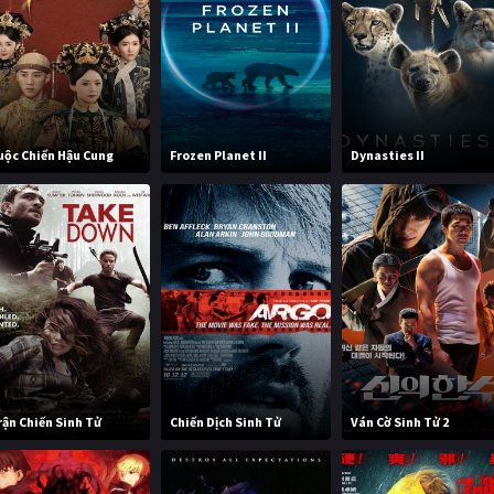
uộc Chiến Hậu Cung
Frozen Planet II
Dynasties II
rận Chiến Sinh Tử
Chiến Dịch Sinh Tử
Ván Cờ Sinh Tử 2