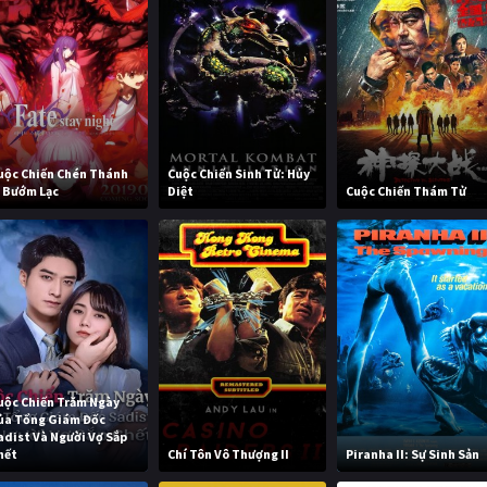
uộc Chiến Chén Thánh
Cuộc Chiến Sinh Tử: Hủy
: Bướm Lạc
Diệt
Cuộc Chiến Thám Tử
uộc Chiến Trăm Ngày
ủa Tổng Giám Đốc
adist Và Người Vợ Sắp
hết
Chí Tôn Vô Thượng II
Piranha II: Sự Sinh Sản