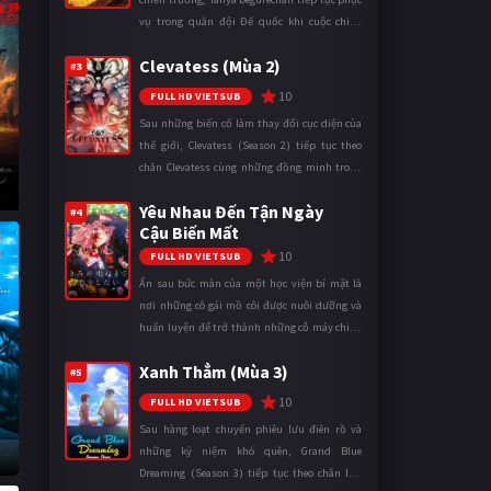
vụ trong quân đội Đế quốc khi cuộc chiến
ngày càng leo thang và mở rộng trên nhiều
Clevatess (Mùa 2)
mặt trận. Dù sở hữu tài năn ...
#3
10
FULL HD VIETSUB
Sau những biến cố làm thay đổi cục diện của
thế giới, Clevatess (Season 2) tiếp tục theo
chân Clevatess cùng những đồng minh trong
cuộc chiến chống lại các thế lực đang đẩy nhân
Yêu Nhau Đến Tận Ngày
loại đến bờ vực diệ ...
#4
Cậu Biến Mất
10
FULL HD VIETSUB
Ẩn sau bức màn của một học viện bí mật là
nơi những cô gái mồ côi được nuôi dưỡng và
huấn luyện để trở thành những cỗ máy chiến
đấu. Trong thế giới khắc nghiệt ấy, cái chết
Xanh Thẳm (Mùa 3)
được xem là điều hiển nh ...
#5
10
FULL HD VIETSUB
Sau hàng loạt chuyến phiêu lưu điên rồ và
những kỷ niệm khó quên, Grand Blue
Dreaming (Season 3) tiếp tục theo chân Iori