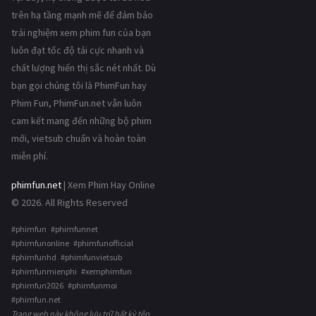
trên hạ tầng mạnh mẽ để đảm bảo
trải nghiệm xem phim fun của bạn
luôn đạt tốc độ tải cực nhanh và
chất lượng hiển thị sắc nét nhất. Dù
bạn gọi chúng tôi là PhimFun hay
Phim Fun, PhimFun.net vẫn luôn
cam kết mang đến những bộ phim
mới, vietsub chuẩn và hoàn toàn
miễn phí.
phimfun.net
| Xem Phim Hay Online
© 2026. All Rights Reserved
#phimfun #phimfunnet
#phimfunonline #phimfunofficial
#phimfunhd #phimfunvietsub
#phimfunmienphi #xemphimfun
#phimfun2026 #phimfunmoi
#phimfun.net
Trang web này không lưu trữ bất kỳ tệp