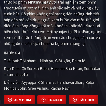
thức bộ phim
Mrithyunjay
với trải nghiệm xem phim
trực tuyến mượt mà, hình ảnh sắc nét và nội dung đầy
Giật gân
Gia đình
cuốn hút. Bộ phim không chỉ mang đến những tình tiết
Bí ẩn
Lịch sử
hấp dẫn mà còn đưa người xem bước vào một thế giới
điện ảnh sống động, nơi mỗi khoảnh khắc đều được tái
Viễn Tây
Tiểu sử
hiện chân thực. Khi xem Mrithyunjay tại PhimFun, người
GameShow
DramaTV
xem có thể tận hưởng trọn vẹn câu chuyện, cảm xúc và
những diễn biến kịch tính mà bộ phim mang lại.
QUỐC GIA
IMDb:
6.4
Âu - Mỹ
Trung Quốc - Hồng Kông
Thể loại:
Tội phạm - Hình sự
Giật gân
Phim lẻ
Đạo Diễn:
Ch Suresh Babu
Hussain Sha Kiran
Sudhakar
Hàn Quốc
Nhật Bản
Tirumalasetti
Ấn Độ
Việt Nam
Diễn viên:
Ayyappa P. Sharma
Harshavardhan
Reba
Monica John
Tổng hợp
Sree Vishnu
Racha Ravi
XEM PHIM
TRAILER
TẢI PHIM
CẬP NHẬT