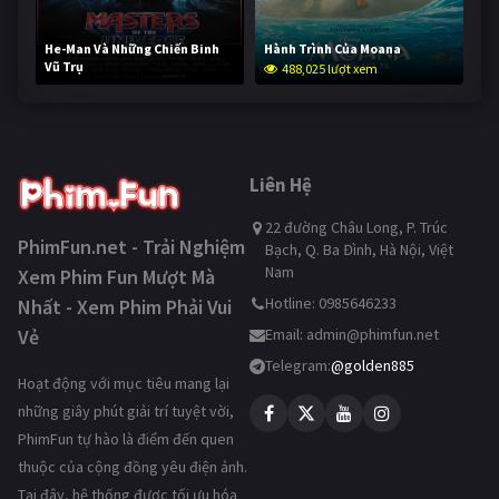
He-Man Và Những Chiến Binh
Hành Trình Của Moana
Vũ Trụ
488,025 lượt xem
236,533 lượt xem
Liên Hệ
22 đường Châu Long, P. Trúc
PhimFun.net - Trải Nghiệm
Bạch, Q. Ba Đình, Hà Nội, Việt
Nam
Xem Phim Fun Mượt Mà
Hotline: 0985646233
Nhất - Xem Phim Phải Vui
Vẻ
Email:
admin@phimfun.net
Telegram:
@golden885
Hoạt động với mục tiêu mang lại
những giây phút giải trí tuyệt vời,
PhimFun tự hào là điểm đến quen
thuộc của cộng đồng yêu điện ảnh.
Tại đây, hệ thống được tối ưu hóa