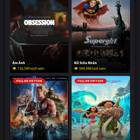
Ám Ảnh
Nữ Siêu Nhân
716,549 lượt xem
544,948 lượt xem
FULL HD VIETSUB
FULL HD VIETSUB