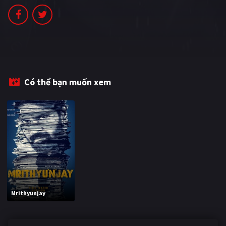
PHIM MỚI
PHIM BỘ
PHIM LẺ
PHIM CHIẾU RẠP
Có thể bạn muốn xem
TUYỂN TẬP PHIM
BLOG
Mrithyunjay