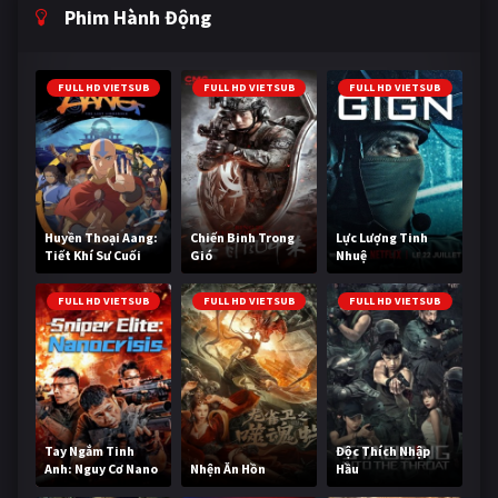
Phim Hành Động
FULL HD VIETSUB
FULL HD VIETSUB
FULL HD VIETSUB
Huyền Thoại Aang:
Chiến Binh Trong
Lực Lượng Tinh
Tiết Khí Sư Cuối
Gió
Nhuệ
Cùng
FULL HD VIETSUB
FULL HD VIETSUB
FULL HD VIETSUB
Tay Ngắm Tinh
Độc Thích Nhập
Anh: Nguy Cơ Nano
Nhện Ăn Hồn
Hầu