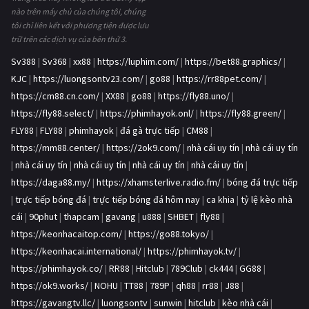
nào trên máy chủ của chúng tôi, chúng
tôi chỉ liên kết với phương tiện được lưu
trữ trên các dịch vụ của bên thứ 3.
Sv388
|
Sv368
|
xx88
|
https://luphim.com/
|
https://bet88.graphics/
|
KJC
|
https://luongsontv23.com/
|
go88
|
https://rr88pet.com/
|
https://cm88.cn.com/
|
XX88
|
go88
|
https://fly88.uno/
|
https://fly88.select/
|
https://phimhayok.onl/
|
https://fly88.green/
|
FLY88
|
FLY88
|
phimhayok
|
đá gà trực tiếp
|
CM88
|
https://mm88.center/
|
https://2ok9.com/
|
nhà cái uy tín
|
nhà cái uy tín
|
nhà cái uy tín
|
nhà cái uy tín
|
nhà cái uy tín
|
nhà cái uy tín
|
https://daga88.my/
|
https://xhamsterlive.radio.fm/
|
bóng đá trực tiếp
|
trực tiếp bóng đá
|
trực tiếp bóng đá hôm nay
|
ca khia
|
tỷ lệ kèo nhà
cái
|
90phut
|
thapcam
|
gavang
|
u888
|
SHBET
|
fly88
|
https://keonhacaitop.com/
|
https://go88.tokyo/
|
https://keonhacai.international/
|
https://phimhayok.tv/
|
https://phimhayok.co/
|
RR88
|
Hitclub
|
789Club
|
ck444
|
GG88
|
https://ok9.works/
|
NOHU
|
TT88
|
789P
|
qh88
|
rr88
|
J88
|
https://gavangtv.llc/
|
luongsontv
|
sunwin
|
hitclub
|
kèo nhà cái
|