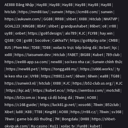
AE888 Đăng Nhập
|
Hay88
|
Hay88
|
Hay88
|
Hay88
|
Hay88
|
Hay88
|
hitclub
|
https://mm88.tax/
|
sunwin
|
https://icm88.com/
|
sunwin
|
https://aukuwin.com/
|
GG88
|
RR88
|
shbet
|
XX88
|
Hitclub
|
NHATVIP
|
GOAL123
|
KING88
|
8DAY
|
shbet
|
grandpashabet
|
86bet
|
o8
|
rr88
|
uy88
|
onbet
|
https://go8f.design/
|
alo789
|
KJC
|
FLY88
|
hay.win
|
QS88
|
O8
|
go88
|
Socolive
|
CakhiaTV
|
https://go88play.site
|
CM88
|
8US
|
Phim Moi
|
TD88
|
TD88
|
xoilactv trực tiếp bóng đá
|
8x bet
|
kjc
|
xx88
|
https://taisunwin.dev
|
Hitclub
|
FABET
|
BIG88
|
Kubet
|
789 club
|
https://ee88-app.sa.com/
|
new88
|
soi keo nha cai
|
Sunwin chính thức
|
https://new88.pet/
|
https://tongga88.my/
|
https://s666.works/
|
ty
le keo nha cai
|
UY88
|
https://tt8811.net/
|
68win
|
68win
|
ea88
|
TG88
|
https://sunwin3.nl/
|
hitclub
|
XX88
|
KJC
|
https://b52-club.us.org/
|
KJC
|
https://kjc.ad/
|
https://kubet.eco/
|
https://xemtiso.com/
|
motchill
|
https://b52com.io
|
trang cá độ bóng đá
|
78win
|
AO88
|
https://c168.guide/
|
https://luck81.jp.net/
|
xoso66
|
78win
|
B52club
|
Xibet
|
lu88
|
K88
|
TT88
|
King88
|
AO88
|
https://rr88.cz/
|
78win
|
sv368
|
78win
|
game bài đổi thưởng
|
7M
|
Bongdalu
|
DH88
|
https://shbet-
okvip.uk.com/
|
Ku casino
|
Ku11
|
xoilac tv
|
Fun88
|
kubet
|