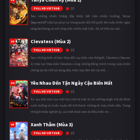
10
FULL HD VIETSUB
Sau những chiến thắng đầy khốc liệt trên chiến trường, Tanya
Degurechaff tiếp tục phục vụ trong quân đội Đế quốc khi cuộc chiến ngày
càng leo thang và mở rộng trên nhiều mặt trận. Dù sở hữu tài năn ...
Clevatess (Mùa 2)
#3
10
FULL HD VIETSUB
Sau những biến cố làm thay đổi cục diện của thế giới, Clevatess (Season
2) tiếp tục theo chân Clevatess cùng những đồng minh trong cuộc chiến
chống lại các thế lực đang đẩy nhân loại đến bờ vực diệ ...
Yêu Nhau Đến Tận Ngày Cậu Biến Mất
#4
10
FULL HD VIETSUB
Ẩn sau bức màn của một học viện bí mật là nơi những cô gái mồ côi được
nuôi dưỡng và huấn luyện để trở thành những cỗ máy chiến đấu. Trong
thế giới khắc nghiệt ấy, cái chết được xem là điều hiển nh ...
Xanh Thẳm (Mùa 3)
#5
10
FULL HD VIETSUB