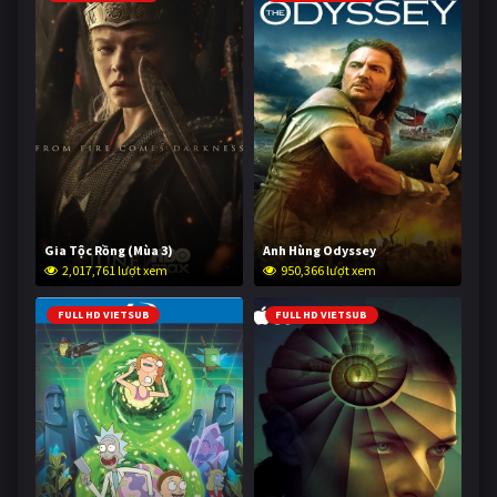
Gia Tộc Rồng (Mùa 3)
Anh Hùng Odyssey
2,017,761 lượt xem
950,366 lượt xem
FULL HD VIETSUB
FULL HD VIETSUB