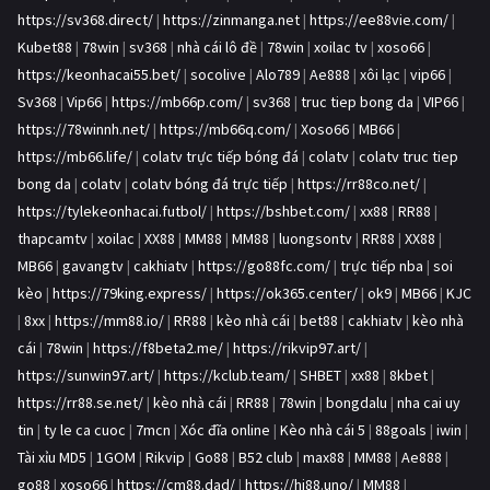
https://sv368.direct/
|
https://zinmanga.net
|
https://ee88vie.com/
|
Kubet88
|
78win
|
sv368
|
nhà cái lô đề
|
78win
|
xoilac tv
|
xoso66
|
https://keonhacai55.bet/
|
socolive
|
Alo789
|
Ae888
|
xôi lạc
|
vip66
|
Sv368
|
Vip66
|
https://mb66p.com/
|
sv368
|
truc tiep bong da
|
VIP66
|
https://78winnh.net/
|
https://mb66q.com/
|
Xoso66
|
MB66
|
https://mb66.life/
|
colatv trực tiếp bóng đá
|
colatv
|
colatv truc tiep
bong da
|
colatv
|
colatv bóng đá trực tiếp
|
https://rr88co.net/
|
https://tylekeonhacai.futbol/
|
https://bshbet.com/
|
xx88
|
RR88
|
thapcamtv
|
xoilac
|
XX88
|
MM88
|
MM88
|
luongsontv
|
RR88
|
XX88
|
MB66
|
gavangtv
|
cakhiatv
|
https://go88fc.com/
|
trực tiếp nba
|
soi
kèo
|
https://79king.express/
|
https://ok365.center/
|
ok9
|
MB66
|
KJC
|
8xx
|
https://mm88.io/
|
RR88
|
kèo nhà cái
|
bet88
|
cakhiatv
|
kèo nhà
cái
|
78win
|
https://f8beta2.me/
|
https://rikvip97.art/
|
https://sunwin97.art/
|
https://kclub.team/
|
SHBET
|
xx88
|
8kbet
|
https://rr88.se.net/
|
kèo nhà cái
|
RR88
|
78win
|
bongdalu
|
nha cai uy
tin
|
ty le ca cuoc
|
7mcn
|
Xóc đĩa online
|
Kèo nhà cái 5
|
88goals
|
iwin
|
Tài xỉu MD5
|
1GOM
|
Rikvip
|
Go88
|
B52 club
|
max88
|
MM88
|
Ae888
|
go88
|
xoso66
|
https://cm88.dad/
|
https://hi88.uno/
|
MM88
|