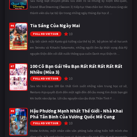
Sau hàng loạt chuyến phiêu lưu điên rồ và những kỷ niệm khó quên,
Grand Blue Dreaming (Season 3) tiếp tục theo chân Iori Kitahara cùng các
thành viên câu lạc bộ lặn trong những ngày tháng đại học đ ...
Tia Sáng Của Ngày Mai
#6
10
FULL HD VIETSUB
Lấy bối cảnh một Kyoto giả tưởng của thế kỷ 20, bộ phim kể về hai anh
em Seiroku và Kihachi Sakamoto, những người ôm ấp khát vọng đưa Kỷ
nguyên Điện đến với đất nước thông qua cuốn Danh mục Điện th ...
100 Cô Bạn Gái Yêu Bạn Rất Rất Rất Rất Rất
#7
Nhiều (Mùa 3)
10
FULL HD VIETSUB
Sau khi trải qua 100 lần thất tình suốt những năm trung học cơ sở,
Rentaro Aijo quyết định đến một ngôi đền để cầu mong tìm được bạn gái
khi bước vào cấp ba. Lời cầu nguyện của cậu được Thần Tình Y ...
Hậu Phương Mạnh Nhất Thế Giới - Nhà Khai
#8
Phá Tân Binh Của Vương Quốc Mê Cung
10
FULL HD VIETSUB
Atobe Arihito, một nhân viên văn phòng luôn cống hiến hết mình cho
công việc, bất ngờ gặp tai nạn và được chuyển sinh đến dị giới mang tên