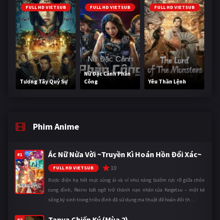
FULL HD VIETSUB
FULL HD VIETSUB
FULL HD VIETSUB
Nữ Đặc Cảnh Phản
Tương Tây Quỷ Sự
Công
Yêu Thần Lệnh
Phim Anime
Ác Nữ Nửa Vời ~Truyền Kì Hoán Hồn Đổi Xác~
#1
10
FULL HD VIETSUB
Được điện hạ hết mực sủng ái và ví như nàng bướm rực rỡ giữa chốn
cung đình, Reirin bất ngờ trở thành nạn nhân của Keigetsu – một kẻ
sống ký sinh trong triều đình đã sử dụng ma thuật để hoán đổi th ...
Tanya Chiến Ký (Mùa 2)
#2