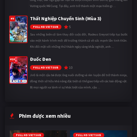
Vương quốc Mê Cung. Tại đây, anh trở thành một mạo hiểm gi ...
Thất Nghiệp Chuyển Sinh (Mùa 3)
#9
5
FULL HD VIETSUB
Sau những biến cố làm thay đổi cuộc đời, Rudeus Greyrat tiếp tục bước
vào một hành trình mới để trưởng thành cả về sức mạnh lẫn tinh thần.
Khi đối mặt với những thử thách ngày càng khắc nghiệt, anh ...
Đuốc Đen
#10
10
FULL HD VIETSUB
Jirô là một cậu bé được ông nuôi dưỡng và rèn luyện để trở thành ninja,
đồng thời sở hữu khả năng đặc biệt có thể giao tiếp với các loài động vật.
Bị mọi người xa lánh vì sự khác biệt của mình, cậu ...
Phim được xem nhiều
FULL HD VIETSUB
FULL HD VIETSUB