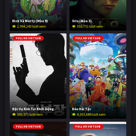
Rick Và Morty (Mùa 9)
Silo (Mùa 3)
2,994,243 lượt xem
355,751 lượt xem
FULL HD VIETSUB
FULL HD VIETSUB
Đặc Vụ Kim Tái Khởi Động
Đảo Hải Tặc
593,571 lượt xem
4,201,689 lượt xem
FULL HD VIETSUB
FULL HD VIETSUB