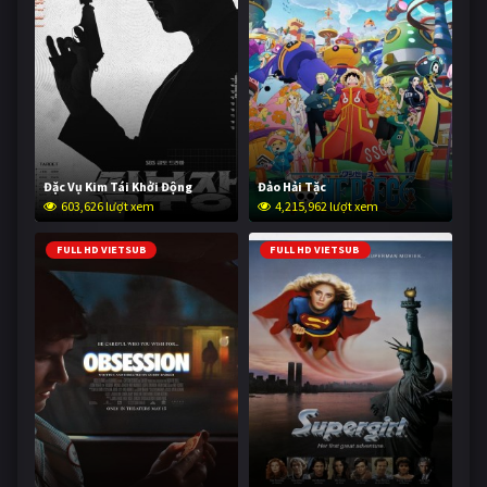
Đặc Vụ Kim Tái Khởi Động
Đảo Hải Tặc
603,626 lượt xem
4,215,962 lượt xem
FULL HD VIETSUB
FULL HD VIETSUB