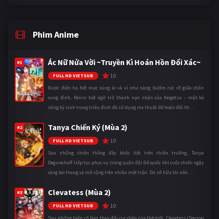
Phim Anime
Ác Nữ Nửa Vời ~Truyền Kì Hoán Hồn Đổi Xác~
#1
10
FULL HD VIETSUB
Được điện hạ hết mực sủng ái và ví như nàng bướm rực rỡ giữa chốn
cung đình, Reirin bất ngờ trở thành nạn nhân của Keigetsu – một kẻ
sống ký sinh trong triều đình đã sử dụng ma thuật để hoán đổi th ...
Tanya Chiến Ký (Mùa 2)
#2
10
FULL HD VIETSUB
Sau những chiến thắng đầy khốc liệt trên chiến trường, Tanya
Degurechaff tiếp tục phục vụ trong quân đội Đế quốc khi cuộc chiến ngày
càng leo thang và mở rộng trên nhiều mặt trận. Dù sở hữu tài năn ...
Clevatess (Mùa 2)
#3
10
FULL HD VIETSUB
Sau những biến cố làm thay đổi cục diện của thế giới, Clevatess (Season