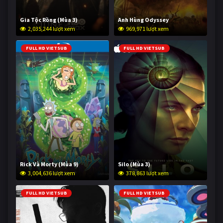
Gia Tộc Rồng (Mùa 3)
Anh Hùng Odyssey
2,035,244 lượt xem
969,971 lượt xem
FULL HD VIETSUB
FULL HD VIETSUB
Rick Và Morty (Mùa 9)
Silo (Mùa 3)
3,004,636 lượt xem
378,863 lượt xem
FULL HD VIETSUB
FULL HD VIETSUB