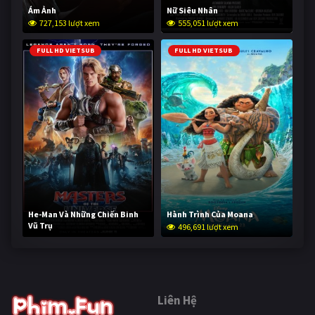
Ám Ảnh
Nữ Siêu Nhân
727,153 lượt xem
555,051 lượt xem
FULL HD VIETSUB
FULL HD VIETSUB
He-Man Và Những Chiến Binh
Hành Trình Của Moana
Vũ Trụ
496,691 lượt xem
245,753 lượt xem
Liên Hệ