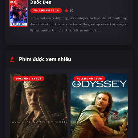
Đuốc Đen
#10
10
FULL HD VIETSUB
Jirô là một cậu bé được ông nuôi dưỡng và rèn luyện để trở thành ninja,
đồng thời sở hữu khả năng đặc biệt có thể giao tiếp với các loài động vật.
Bị mọi người xa lánh vì sự khác biệt của mình, cậu ...
Phim được xem nhiều
FULL HD VIETSUB
FULL HD VIETSUB