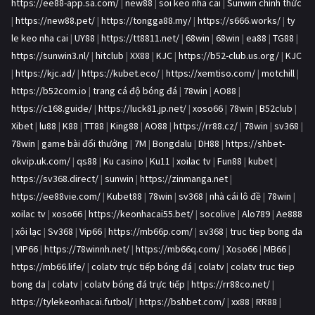
https://ee88-app.sa.com/
|
new88
|
soi keo nha cai
|
Sunwin chính thức
|
https://new88.pet/
|
https://tongga88.my/
|
https://s666.works/
|
ty
le keo nha cai
|
UY88
|
https://tt8811.net/
|
68win
|
68win
|
ea88
|
TG88
|
https://sunwin3.nl/
|
hitclub
|
XX88
|
KJC
|
https://b52-club.us.org/
|
KJC
|
https://kjc.ad/
|
https://kubet.eco/
|
https://xemtiso.com/
|
motchill
|
https://b52com.io
|
trang cá độ bóng đá
|
78win
|
AO88
|
https://c168.guide/
|
https://luck81.jp.net/
|
xoso66
|
78win
|
B52club
|
Xibet
|
lu88
|
K88
|
TT88
|
King88
|
AO88
|
https://rr88.cz/
|
78win
|
sv368
|
78win
|
game bài đổi thưởng
|
7M
|
Bongdalu
|
DH88
|
https://shbet-
okvip.uk.com/
|
qs88
|
Ku casino
|
Ku11
|
xoilac tv
|
Fun88
|
kubet
|
https://sv368.direct/
|
sunwin
|
https://zinmanga.net
|
https://ee88vie.com/
|
Kubet88
|
78win
|
sv368
|
nhà cái lô đề
|
78win
|
xoilac tv
|
xoso66
|
https://keonhacai55.bet/
|
socolive
|
Alo789
|
Ae888
|
xôi lạc
|
Sv368
|
Vip66
|
https://mb66p.com/
|
sv368
|
truc tiep bong da
|
VIP66
|
https://78winnh.net/
|
https://mb66q.com/
|
Xoso66
|
MB66
|
https://mb66.life/
|
colatv trực tiếp bóng đá
|
colatv
|
colatv truc tiep
bong da
|
colatv
|
colatv bóng đá trực tiếp
|
https://rr88co.net/
|
https://tylekeonhacai.futbol/
|
https://bshbet.com/
|
xx88
|
RR88
|