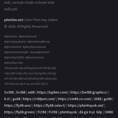
mới, vietsub chuẩn và hoàn toàn
miễn phí.
phimfun.net
| Xem Phim Hay Online
© 2026. All Rights Reserved
#phimfun #phimfunnet
#phimfunonline #phimfunofficial
#phimfunhd #phimfunvietsub
#phimfunmienphi #xemphimfun
#phimfun2026 #phimfunmoi
#phimfun.net
Trang web này không lưu trữ bất kỳ tệp
nào trên máy chủ của chúng tôi, chúng
tôi chỉ liên kết với phương tiện được lưu
trữ trên các dịch vụ của bên thứ 3.
Sv388
|
Sv368
|
xx88
|
https://luphim.com/
|
https://bet88.graphics/
|
KJC
|
go88
|
https://rr88pet.com/
|
https://cm88.cn.com/
|
XX88
|
go88
|
https://fly88.uno/
|
https://fly88.select/
|
https://phimhayok.onl/
|
https://fly88.green/
|
FLY88
|
FLY88
|
phimhayok
|
đá gà trực tiếp
|
CM88