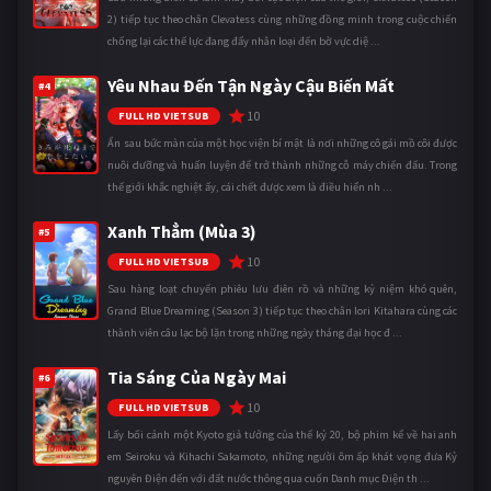
2) tiếp tục theo chân Clevatess cùng những đồng minh trong cuộc chiến
chống lại các thế lực đang đẩy nhân loại đến bờ vực diệ ...
Yêu Nhau Đến Tận Ngày Cậu Biến Mất
#4
10
FULL HD VIETSUB
Ẩn sau bức màn của một học viện bí mật là nơi những cô gái mồ côi được
nuôi dưỡng và huấn luyện để trở thành những cỗ máy chiến đấu. Trong
thế giới khắc nghiệt ấy, cái chết được xem là điều hiển nh ...
Xanh Thẳm (Mùa 3)
#5
10
FULL HD VIETSUB
Sau hàng loạt chuyến phiêu lưu điên rồ và những kỷ niệm khó quên,
Grand Blue Dreaming (Season 3) tiếp tục theo chân Iori Kitahara cùng các
thành viên câu lạc bộ lặn trong những ngày tháng đại học đ ...
Tia Sáng Của Ngày Mai
#6
10
FULL HD VIETSUB
Lấy bối cảnh một Kyoto giả tưởng của thế kỷ 20, bộ phim kể về hai anh
em Seiroku và Kihachi Sakamoto, những người ôm ấp khát vọng đưa Kỷ
nguyên Điện đến với đất nước thông qua cuốn Danh mục Điện th ...