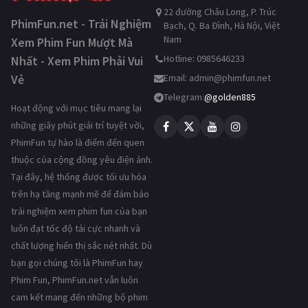
22 đường Châu Long, P. Trúc
PhimFun.net - Trải Nghiệm
Bạch, Q. Ba Đình, Hà Nội, Việt
Nam
Xem Phim Fun Mượt Mà
Hotline: 0985646233
Nhất - Xem Phim Phải Vui
Vẻ
Email:
admin@phimfun.net
Telegram:
@golden885
Hoạt động với mục tiêu mang lại
những giây phút giải trí tuyệt vời,
PhimFun tự hào là điểm đến quen
thuộc của cộng đồng yêu điện ảnh.
Tại đây, hệ thống được tối ưu hóa
trên hạ tầng mạnh mẽ để đảm bảo
trải nghiệm xem phim fun của bạn
luôn đạt tốc độ tải cực nhanh và
chất lượng hiển thị sắc nét nhất. Dù
bạn gọi chúng tôi là PhimFun hay
Phim Fun, PhimFun.net vẫn luôn
cam kết mang đến những bộ phim