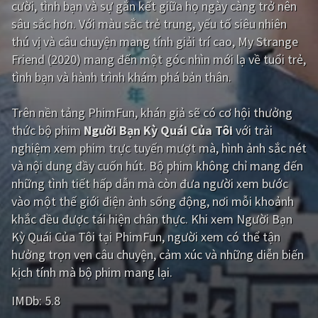
cười, tình bạn và sự gắn kết giữa họ ngày càng trở nên
sâu sắc hơn. Với màu sắc trẻ trung, yếu tố siêu nhiên
Giật gân
Gia đình
thú vị và câu chuyện mang tính giải trí cao, My Strange
Bí ẩn
Lịch sử
Friend (2020) mang đến một góc nhìn mới lạ về tuổi trẻ,
tình bạn và hành trình khám phá bản thân.
Viễn Tây
Tiểu sử
GameShow
DramaTV
Trên nền tảng
PhimFun
, khán giả sẽ có cơ hội thưởng
thức bộ phim
Người Bạn Kỳ Quái Của Tôi
với trải
QUỐC GIA
nghiệm xem phim trực tuyến mượt mà, hình ảnh sắc nét
và nội dung đầy cuốn hút. Bộ phim không chỉ mang đến
Âu - Mỹ
Trung Quốc - Hồng Kông
những tình tiết hấp dẫn mà còn đưa người xem bước
vào một thế giới điện ảnh sống động, nơi mỗi khoảnh
Hàn Quốc
Nhật Bản
khắc đều được tái hiện chân thực. Khi xem Người Bạn
Ấn Độ
Việt Nam
Kỳ Quái Của Tôi tại PhimFun, người xem có thể tận
hưởng trọn vẹn câu chuyện, cảm xúc và những diễn biến
Tổng hợp
kịch tính mà bộ phim mang lại.
IMDb:
5.8
CẬP NHẬT