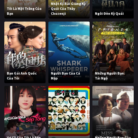
Nhật Ký Bài Giảng Kỳ
Tôi Là Mặt Trăng Của
Quái Của Thầy
Bạn
Chuzenji
Ngôi Đèn Kỳ Quái
Bạn Gái Anh Quốc
Người Bạn Của Cá
Những Người Bạn:
Của Tôi
Mập
Tái Ngộ
Vợ Cũ Của Tôi Là Sếp
Những Người Bạn Của