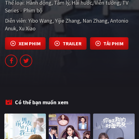
Thể loại:
Hành động
Tâm lý
Hài hước
Viễn tưởng
TV
PHIM MỚI
Series - Phim bộ
PHIM BỘ
Diễn viên:
Yibo Wang
Yijie Zhang
Nan Zhang
Antonio
Anuk
Xu Xiao
PHIM LẺ
PHIM CHIẾU RẠP
XEM PHIM
TRAILER
TẢI PHIM
TUYỂN TẬP PHIM
BLOG
Có thể bạn muốn xem