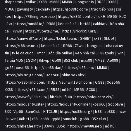
thapcamtv
|
xoilac
|
XX88
|
MM88
|
MM88
|
luongsontv
|
RR88
|
XX88
|
MB66
|
gavangtv
|
cakhiatv
|
https://go88fc.com/
|
trực tiếp nba
|
soi
kèo
|
https://79king.express/
|
https://ok365.center/
|
ok9
|
MB66
|
KJC
|
8xx
|
https://mm88.io/
|
RR88
|
kèo nhà cái
|
bet88
|
cakhiatv
|
kèo nhà
cái
|
78win
|
https://f8beta2.me/
|
https://rikvip97.art/
|
https://sunwin97.art/
|
https://kclub.team/
|
SHBET
|
xx88
|
8kbet
|
https://rr88.se.net/
|
kèo nhà cái
|
RR88
|
78win
|
bongdalu
|
nha cai uy
tin
|
ty le ca cuoc
|
7mcn
|
Xóc đĩa online
|
Kèo nhà cái 5
|
88goals
|
iwin
|
Tài xỉu MD5
|
1GOM
|
Rikvip
|
Go88
|
B52 club
|
max88
|
MM88
|
Ae888
|
go88
|
xoso66
|
https://cm88.dad/
|
https://hi88.uno/
|
MM88
|
https://alo789ga.com/
|
Xoso66
|
phim sex vlxx
|
https://xx88brand.com/
|
https://sunwin19.cn.com/
|
GG88
|
Xoso66
|
XX88
|
https://rr88it.com/
|
RR88
|
nổ hũ
|
MB66
|
SC88
|
https://www.fly888.club/
|
hitclub
|
f168
|
https://hoiquantv.vip/
|
https://hoiquantv.site/
|
https://hoiquantv.online/
|
xoso66
|
Socolive
|
8XX
|
Vip66
|
SumClub
|
HITCLUB
|
https://uu88n.org/
|
tr88
|
ae888
|
mcw
|
kuwin
|
88bet
|
x88
|
ao88
|
qq88
|
sumclub
|
go88
|
B52 club
|
https://shbet.health/
|
33win
|
99ok
|
https://vnew88.net/
|
nổ hũ
|