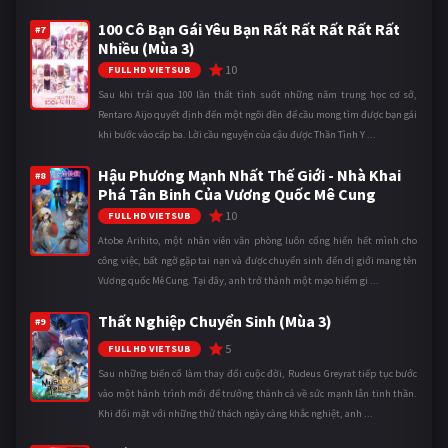
100 Cô Bạn Gái Yêu Bạn Rất Rất Rất Rất Rất
#7
Nhiều (Mùa 3)
10
FULL HD VIETSUB
Sau khi trải qua 100 lần thất tình suốt những năm trung học cơ sở,
Rentaro Aijo quyết định đến một ngôi đền để cầu mong tìm được bạn gái
khi bước vào cấp ba. Lời cầu nguyện của cậu được Thần Tình Y ...
Hậu Phương Mạnh Nhất Thế Giới - Nhà Khai
#8
Phá Tân Binh Của Vương Quốc Mê Cung
10
FULL HD VIETSUB
Atobe Arihito, một nhân viên văn phòng luôn cống hiến hết mình cho
công việc, bất ngờ gặp tai nạn và được chuyển sinh đến dị giới mang tên
Vương quốc Mê Cung. Tại đây, anh trở thành một mạo hiểm gi ...
Thất Nghiệp Chuyển Sinh (Mùa 3)
#9
5
FULL HD VIETSUB
Sau những biến cố làm thay đổi cuộc đời, Rudeus Greyrat tiếp tục bước
vào một hành trình mới để trưởng thành cả về sức mạnh lẫn tinh thần.
Khi đối mặt với những thử thách ngày càng khắc nghiệt, anh ...