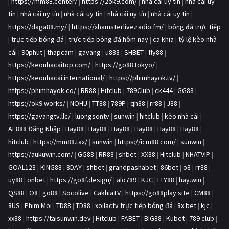
|
https://mm88.center/
|
https://2ok9.com/
|
nhà cái uy tín
|
nhà cái uy
tín
|
nhà cái uy tín
|
nhà cái uy tín
|
nhà cái uy tín
|
nhà cái uy tín
|
https://daga88.my/
|
https://xhamsterlive.radio.fm/
|
bóng đá trực tiếp
|
trực tiếp bóng đá
|
trực tiếp bóng đá hôm nay
|
ca khia
|
tỷ lệ kèo nhà
cái
|
90phut
|
thapcam
|
gavang
|
u888
|
SHBET
|
fly88
|
https://keonhacaitop.com/
|
https://go88.tokyo/
|
https://keonhacai.international/
|
https://phimhayok.tv/
|
https://phimhayok.co/
|
RR88
|
Hitclub
|
789Club
|
ck444
|
GG88
|
https://ok9.works/
|
NOHU
|
TT88
|
789P
|
qh88
|
rr88
|
J88
|
https://gavangtv.llc/
|
luongsontv
|
sunwin
|
hitclub
|
kèo nhà cái
|
AE888 Đăng Nhập
|
Hay88
|
Hay88
|
Hay88
|
Hay88
|
Hay88
|
Hay88
|
hitclub
|
https://mm88.tax/
|
sunwin
|
https://icm88.com/
|
sunwin
|
https://aukuwin.com/
|
GG88
|
RR88
|
shbet
|
XX88
|
Hitclub
|
NHATVIP
|
GOAL123
|
KING88
|
8DAY
|
shbet
|
grandpashabet
|
86bet
|
o8
|
rr88
|
uy88
|
onbet
|
https://go8f.design/
|
alo789
|
KJC
|
FLY88
|
hay.win
|
QS88
|
O8
|
go88
|
Socolive
|
CakhiaTV
|
https://go88play.site
|
CM88
|
8US
|
Phim Moi
|
TD88
|
TD88
|
xoilactv trực tiếp bóng đá
|
8x bet
|
kjc
|
xx88
|
https://taisunwin.dev
|
Hitclub
|
FABET
|
BIG88
|
Kubet
|
789 club
|