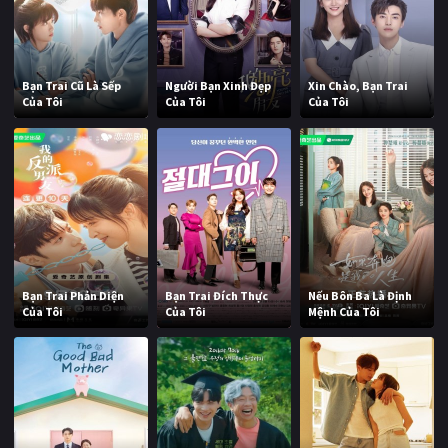
Bạn Trai Cũ Là Sếp
Người Bạn Xinh Đẹp
Xin Chào, Bạn Trai
Của Tôi
Của Tôi
Của Tôi
Bạn Trai Phản Diện
Bạn Trai Đích Thực
Nếu Bôn Ba Là Định
Của Tôi
Của Tôi
Mệnh Của Tôi