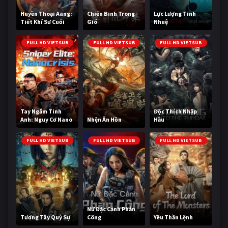
Huyền Thoại Aang:
Chiến Binh Trong
Lực Lượng Tinh
Tiết Khí Sư Cuối
Gió
Nhuệ
Cùng
FULL HD VIETSUB
FULL HD VIETSUB
FULL HD VIETSUB
Tay Ngắm Tinh
Độc Thích Nhập
Anh: Nguy Cơ Nano
Nhện Ăn Hồn
Hầu
FULL HD VIETSUB
FULL HD VIETSUB
FULL HD VIETSUB
Nữ Đặc Cảnh Phản
Tương Tây Quỷ Sự
Công
Yêu Thần Lệnh