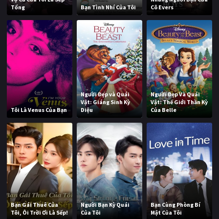
Tổng
Bạn Tình Nhí Của Tôi
Cô Evers
Người Đẹp và Quái
Người Đẹp Và Quái
Vật: Giáng Sinh Kỳ
Vật: Thế Giới Thần Kỳ
Tôi Là Venus Của Bạn
Diệu
Của Belle
Bạn Gái Thuê Của
Người Bạn Kỳ Quái
Bạn Cùng Phòng Bí
Tôi, Ôi Trời Ơi Là Sếp!
Của Tôi
Mật Của Tôi