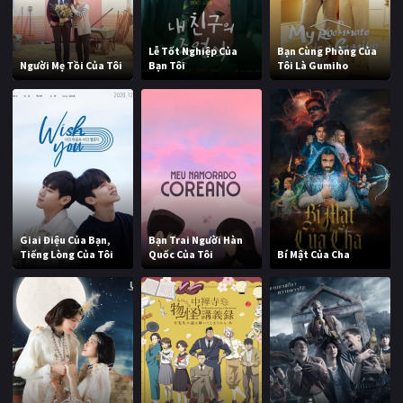
Lễ Tốt Nghiệp Của
Bạn Cùng Phòng Của
Người Mẹ Tồi Của Tôi
Bạn Tôi
Tôi Là Gumiho
Giai Điệu Của Bạn,
Bạn Trai Người Hàn
Tiếng Lòng Của Tôi
Quốc Của Tôi
Bí Mật Của Cha