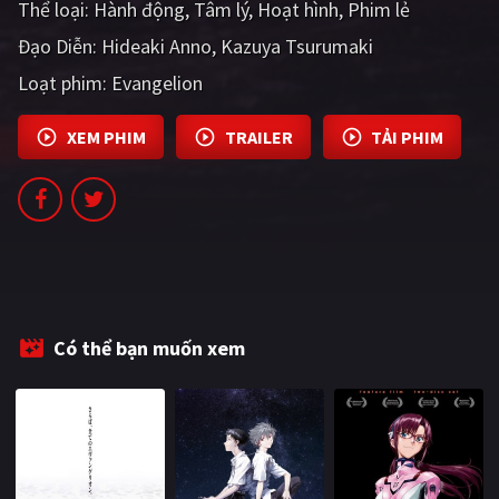
Thể loại:
Hành động
Tâm lý
Hoạt hình
Phim lẻ
PHIM MỚI
Đạo Diễn:
Hideaki Anno
Kazuya Tsurumaki
PHIM BỘ
Loạt phim:
Evangelion
PHIM LẺ
XEM PHIM
TRAILER
TẢI PHIM
PHIM CHIẾU RẠP
TUYỂN TẬP PHIM
BLOG
Có thể bạn muốn xem