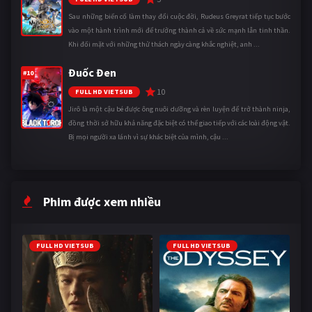
Sau những biến cố làm thay đổi cuộc đời, Rudeus Greyrat tiếp tục bước
vào một hành trình mới để trưởng thành cả về sức mạnh lẫn tinh thần.
Khi đối mặt với những thử thách ngày càng khắc nghiệt, anh ...
Đuốc Đen
#10
10
FULL HD VIETSUB
Jirô là một cậu bé được ông nuôi dưỡng và rèn luyện để trở thành ninja,
đồng thời sở hữu khả năng đặc biệt có thể giao tiếp với các loài động vật.
Bị mọi người xa lánh vì sự khác biệt của mình, cậu ...
Phim được xem nhiều
FULL HD VIETSUB
FULL HD VIETSUB