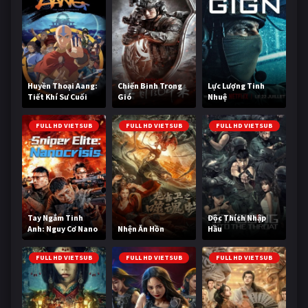
Huyền Thoại Aang:
Chiến Binh Trong
Lực Lượng Tinh
Tiết Khí Sư Cuối
Gió
Nhuệ
Cùng
FULL HD VIETSUB
FULL HD VIETSUB
FULL HD VIETSUB
Tay Ngắm Tinh
Độc Thích Nhập
Anh: Nguy Cơ Nano
Nhện Ăn Hồn
Hầu
FULL HD VIETSUB
FULL HD VIETSUB
FULL HD VIETSUB