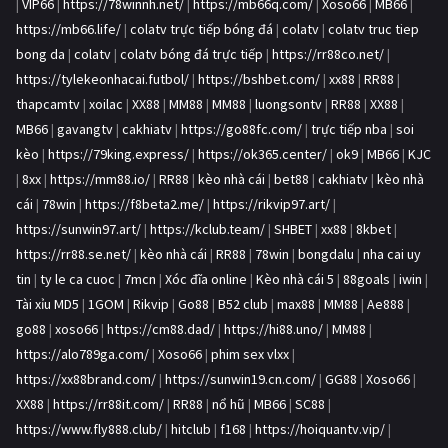
|
VIP66
|
https://78winnh.net/
|
https://mb66q.com/
|
Xoso66
|
MB66
|
https://mb66.life/
|
colatv trực tiếp bóng đá
|
colatv
|
colatv truc tiep
bong da
|
colatv
|
colatv bóng đá trực tiếp
|
https://rr88co.net/
|
https://tylekeonhacai.futbol/
|
https://bshbet.com/
|
xx88
|
RR88
|
thapcamtv
|
xoilac
|
XX88
|
MM88
|
MM88
|
luongsontv
|
RR88
|
XX88
|
MB66
|
gavangtv
|
cakhiatv
|
https://go88fc.com/
|
trực tiếp nba
|
soi
kèo
|
https://79king.express/
|
https://ok365.center/
|
ok9
|
MB66
|
KJC
|
8xx
|
https://mm88.io/
|
RR88
|
kèo nhà cái
|
bet88
|
cakhiatv
|
kèo nhà
cái
|
78win
|
https://f8beta2.me/
|
https://rikvip97.art/
|
https://sunwin97.art/
|
https://kclub.team/
|
SHBET
|
xx88
|
8kbet
|
https://rr88.se.net/
|
kèo nhà cái
|
RR88
|
78win
|
bongdalu
|
nha cai uy
tin
|
ty le ca cuoc
|
7mcn
|
Xóc đĩa online
|
Kèo nhà cái 5
|
88goals
|
iwin
|
Tài xỉu MD5
|
1GOM
|
Rikvip
|
Go88
|
B52 club
|
max88
|
MM88
|
Ae888
|
go88
|
xoso66
|
https://cm88.dad/
|
https://hi88.uno/
|
MM88
|
https://alo789ga.com/
|
Xoso66
|
phim sex vlxx
|
https://xx88brand.com/
|
https://sunwin19.cn.com/
|
GG88
|
Xoso66
|
XX88
|
https://rr88it.com/
|
RR88
|
nổ hũ
|
MB66
|
SC88
|
https://www.fly888.club/
|
hitclub
|
f168
|
https://hoiquantv.vip/
|