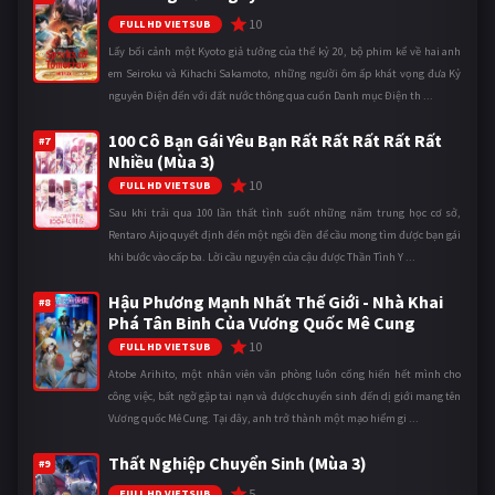
10
FULL HD VIETSUB
Lấy bối cảnh một Kyoto giả tưởng của thế kỷ 20, bộ phim kể về hai anh
em Seiroku và Kihachi Sakamoto, những người ôm ấp khát vọng đưa Kỷ
nguyên Điện đến với đất nước thông qua cuốn Danh mục Điện th ...
100 Cô Bạn Gái Yêu Bạn Rất Rất Rất Rất Rất
#7
Nhiều (Mùa 3)
10
FULL HD VIETSUB
Sau khi trải qua 100 lần thất tình suốt những năm trung học cơ sở,
Rentaro Aijo quyết định đến một ngôi đền để cầu mong tìm được bạn gái
khi bước vào cấp ba. Lời cầu nguyện của cậu được Thần Tình Y ...
Hậu Phương Mạnh Nhất Thế Giới - Nhà Khai
#8
Phá Tân Binh Của Vương Quốc Mê Cung
10
FULL HD VIETSUB
Atobe Arihito, một nhân viên văn phòng luôn cống hiến hết mình cho
công việc, bất ngờ gặp tai nạn và được chuyển sinh đến dị giới mang tên
Vương quốc Mê Cung. Tại đây, anh trở thành một mạo hiểm gi ...
Thất Nghiệp Chuyển Sinh (Mùa 3)
#9
5
FULL HD VIETSUB