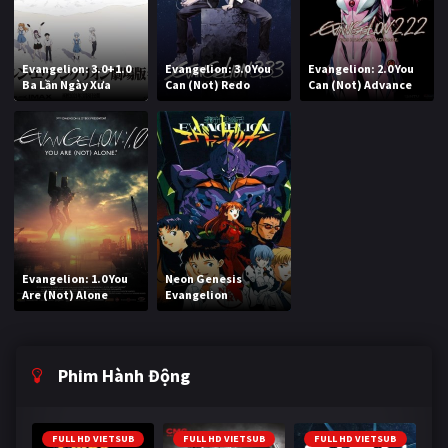
Evangelion: 3.0+1.0
Evangelion: 3.0 You
Evangelion: 2.0 You
Ba Lần Ngày Xưa
Can (Not) Redo
Can (Not) Advance
Evangelion: 1.0 You
Neon Genesis
Are (Not) Alone
Evangelion
Phim Hành Động
FULL HD VIETSUB
FULL HD VIETSUB
FULL HD VIETSUB