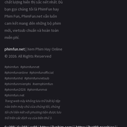
chất lượng hiển thị sắc nét nhất. Dù
bạn gọi chúng tôi là PhimFun hay
Phim Fun, PhimFun.net vẫn luôn
cam kết mang đến những bộ phim
mới, vietsub chuẩn và hoàn toàn
miễn phí.
phimfun.net
| Xem Phim Hay Online
© 2026. All Rights Reserved
#phimfun #phimfunnet
#phimfunonline #phimfunofficial
#phimfunhd #phimfunvietsub
#phimfunmienphi #xemphimfun
#phimfun2026 #phimfunmoi
#phimfun.net
Trang web này không lưu trữ bất kỳ tệp
nào trên máy chủ của chúng tôi, chúng
tôi chỉ liên kết với phương tiện được lưu
trữ trên các dịch vụ của bên thứ 3.