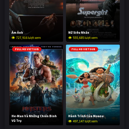
Ám Ảnh
Nữ Siêu Nhân
727,916 lượt xem
555,685 lượt xem
FULL HD VIETSUB
FULL HD VIETSUB
He-Man Và Những Chiến Binh
Hành Trình Của Moana
Vũ Trụ
497,147 lượt xem
246,344 lượt xem