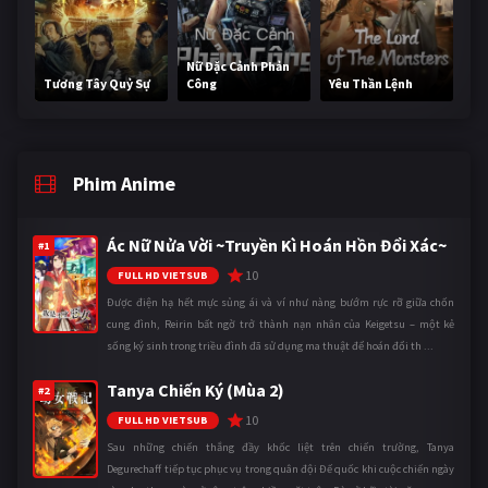
Nữ Đặc Cảnh Phản
Tương Tây Quỷ Sự
Công
Yêu Thần Lệnh
Phim Anime
Ác Nữ Nửa Vời ~Truyền Kì Hoán Hồn Đổi Xác~
#1
10
FULL HD VIETSUB
Được điện hạ hết mực sủng ái và ví như nàng bướm rực rỡ giữa chốn
cung đình, Reirin bất ngờ trở thành nạn nhân của Keigetsu – một kẻ
sống ký sinh trong triều đình đã sử dụng ma thuật để hoán đổi th ...
Tanya Chiến Ký (Mùa 2)
#2
10
FULL HD VIETSUB
Sau những chiến thắng đầy khốc liệt trên chiến trường, Tanya
Degurechaff tiếp tục phục vụ trong quân đội Đế quốc khi cuộc chiến ngày