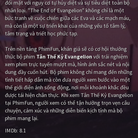
đối mặt với nguy cơ tự hủy diệt và sự tiêu diệt toàn bộ
nhân loại. "The End of Evangelion" không chỉ là một
Giật gân
Gia đình
bức tranh về cuộc chiến giữa các Eva và các mạch máu,
Bí ẩn
Lịch sử
mà còn là một sự triển khai của những yếu tố tâm lý,
tâm trạng và triết học phức tạp.
Viễn Tây
Tiểu sử
GameShow
DramaTV
Trên nền tảng
PhimFun
, khán giả sẽ có cơ hội thưởng
thức bộ phim
Tân Thế Kỷ Evangelion
với trải nghiệm
QUỐC GIA
xem phim trực tuyến mượt mà, hình ảnh sắc nét và nội
dung đầy cuốn hút. Bộ phim không chỉ mang đến những
Âu - Mỹ
Trung Quốc - Hồng Kông
tình tiết hấp dẫn mà còn đưa người xem bước vào một
thế giới điện ảnh sống động, nơi mỗi khoảnh khắc đều
Hàn Quốc
Nhật Bản
được tái hiện chân thực. Khi xem Tân Thế Kỷ Evangelion
Ấn Độ
Việt Nam
tại PhimFun, người xem có thể tận hưởng trọn vẹn câu
chuyện, cảm xúc và những diễn biến kịch tính mà bộ
Tổng hợp
phim mang lại.
IMDb:
8.1
CẬP NHẬT