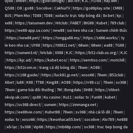
uy88
|
onbet
|
https://go8f.design/
|
alo789
|
KJC
|
FLY88
|
hay.win
|
QS88
|
O8
|
go88
|
Socolive
|
CakhiaTV
|
https://go88play.site
|
CM88
|
8US
|
Phim Moi
|
TD88
|
TD88
|
xoilactv trực tiếp bóng đá
|
8x bet
|
kjc
|
xx88
|
https://taisunwin.dev
|
Hitclub
|
FABET
|
BIG88
|
Kubet
|
789 club
|
https://ee88-app.sa.com/
|
new88
|
soi keo nha cai
|
Sunwin chính thức
|
https://new88.pet/
|
https://tongga88.my/
|
https://s666.works/
|
ty
le keo nha cai
|
UY88
|
https://tt8811.net/
|
68win
|
68win
|
ea88
|
TG88
|
https://sunwin3.nl/
|
hitclub
|
XX88
|
KJC
|
https://b52-club.us.org/
|
KJC
|
https://kjc.ad/
|
https://kubet.eco/
|
https://xemtiso.com/
|
motchill
|
https://b52com.io
|
trang cá độ bóng đá
|
78win
|
AO88
|
https://c168.guide/
|
https://luck81.jp.net/
|
xoso66
|
78win
|
B52club
|
Xibet
|
lu88
|
K88
|
TT88
|
King88
|
AO88
|
https://rr88.cz/
|
78win
|
sv368
|
78win
|
game bài đổi thưởng
|
7M
|
Bongdalu
|
DH88
|
https://shbet-
okvip.uk.com/
|
qs88
|
Ku casino
|
Ku11
|
xoilac tv
|
Fun88
|
kubet
|
https://sv368.direct/
|
sunwin
|
https://zinmanga.net
|
https://ee88vie.com/
|
Kubet88
|
78win
|
sv368
|
nhà cái lô đề
|
78win
|
xoilac tv
|
xoso66
|
https://keonhacai55.bet/
|
socolive
|
Alo789
|
Ae888
|
xôi lạc
|
Sv368
|
Vip66
|
https://mb66p.com/
|
sv368
|
truc tiep bong da