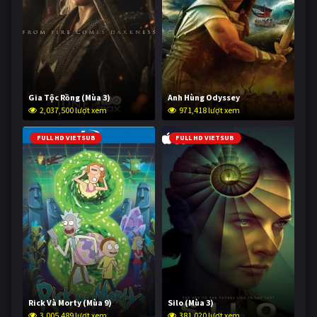
Gia Tộc Rồng (Mùa 3)
Anh Hùng Odyssey
2,037,500 lượt xem
971,418 lượt xem
FULL HD VIETSUB
FULL HD VIETSUB
Rick Và Morty (Mùa 9)
Silo (Mùa 3)
3,005,489 lượt xem
381,020 lượt xem