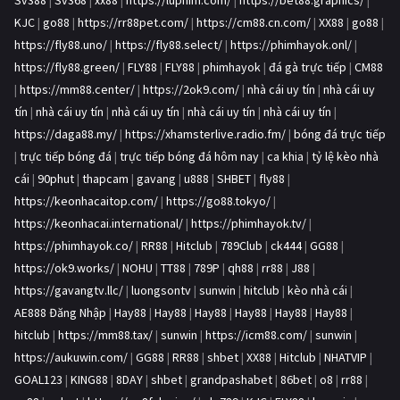
Sv388
|
Sv368
|
xx88
|
https://luphim.com/
|
https://bet88.graphics/
|
KJC
|
go88
|
https://rr88pet.com/
|
https://cm88.cn.com/
|
XX88
|
go88
|
https://fly88.uno/
|
https://fly88.select/
|
https://phimhayok.onl/
|
https://fly88.green/
|
FLY88
|
FLY88
|
phimhayok
|
đá gà trực tiếp
|
CM88
|
https://mm88.center/
|
https://2ok9.com/
|
nhà cái uy tín
|
nhà cái uy
tín
|
nhà cái uy tín
|
nhà cái uy tín
|
nhà cái uy tín
|
nhà cái uy tín
|
https://daga88.my/
|
https://xhamsterlive.radio.fm/
|
bóng đá trực tiếp
|
trực tiếp bóng đá
|
trực tiếp bóng đá hôm nay
|
ca khia
|
tỷ lệ kèo nhà
cái
|
90phut
|
thapcam
|
gavang
|
u888
|
SHBET
|
fly88
|
https://keonhacaitop.com/
|
https://go88.tokyo/
|
https://keonhacai.international/
|
https://phimhayok.tv/
|
https://phimhayok.co/
|
RR88
|
Hitclub
|
789Club
|
ck444
|
GG88
|
https://ok9.works/
|
NOHU
|
TT88
|
789P
|
qh88
|
rr88
|
J88
|
https://gavangtv.llc/
|
luongsontv
|
sunwin
|
hitclub
|
kèo nhà cái
|
AE888 Đăng Nhập
|
Hay88
|
Hay88
|
Hay88
|
Hay88
|
Hay88
|
Hay88
|
hitclub
|
https://mm88.tax/
|
sunwin
|
https://icm88.com/
|
sunwin
|
https://aukuwin.com/
|
GG88
|
RR88
|
shbet
|
XX88
|
Hitclub
|
NHATVIP
|
GOAL123
|
KING88
|
8DAY
|
shbet
|
grandpashabet
|
86bet
|
o8
|
rr88
|