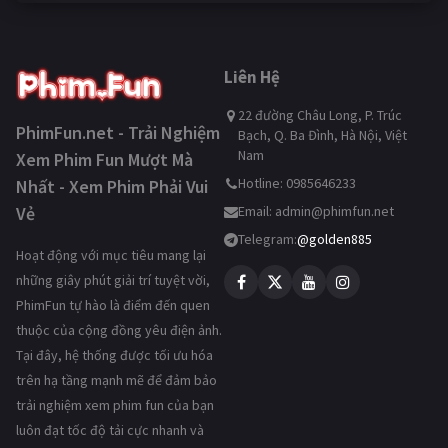
Liên Hệ
22 đường Châu Long, P. Trúc
PhimFun.net - Trải Nghiệm
Bạch, Q. Ba Đình, Hà Nội, Việt
Nam
Xem Phim Fun Mượt Mà
Hotline: 0985646233
Nhất - Xem Phim Phải Vui
Vẻ
Email:
admin@phimfun.net
Telegram:
@golden885
Hoạt động với mục tiêu mang lại
những giây phút giải trí tuyệt vời,
PhimFun tự hào là điểm đến quen
thuộc của cộng đồng yêu điện ảnh.
Tại đây, hệ thống được tối ưu hóa
trên hạ tầng mạnh mẽ để đảm bảo
trải nghiệm xem phim fun của bạn
luôn đạt tốc độ tải cực nhanh và