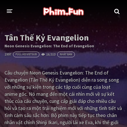
THỂ LOẠI
Tân Thế Kỷ Evangelion
Thần thoại - Cổ trang
Hành động
Neon Genesis Evangelion: The End of Evangelion
1997
16,510
FULL HD VIETSUB
NHẬT BẢN
Tâm lý
Chiến tranh
Võ thuật - Kiếm hiệp
Nhạc kịch
Câu chuyện Neon Genesis Evangelion: The End of
Evangelion (Tân Thế Kỷ Evangelion) diễn ra song song
Kinh dị
Tội phạm - Hình sự
với những sự kiện trong các tập cuối cùng của loạt
Phiêu lưu
Hài hước
anime gốc. Nó mang đến một cái nhìn mới về sự kết
thúc của câu chuyện, cung cấp giải đáp cho nhiều câu
Viễn tưởng
Khoa học - Tài liệu
hỏi và tạo ra một trải nghiệm mới với những tình tiết và
Hoạt hình
Thể thao
tình cảm sâu sắc hơn. Bộ phim này tiếp tục theo chân
nhân vật chính Shinji Ikari, người lái xe Eva, khi thế giới
Tình cảm - Lãng mạn
Kỳ ảo