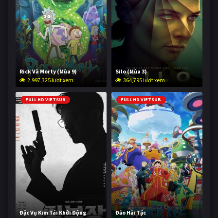
Rick Và Morty (Mùa 9)
Silo (Mùa 3)
2,997,325 lượt xem
364,795 lượt xem
FULL HD VIETSUB
FULL HD VIETSUB
Đặc Vụ Kim Tái Khởi Động
Đảo Hải Tặc