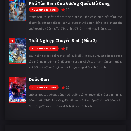
Phá Tân Binh Của Vương Quốc Mê Cung
10
FULL HD VIETSUB
Atobe Arihito, một nhân viên văn phòng luôn cống hiến hết mình cho
công việc, bất ngờ gặp tai nạn và được chuyển sinh đến dị giới mang tên
Vương quốc Mê Cung. Tại đây, anh trở thành một mạo hiểm gi ...
Thất Nghiệp Chuyển Sinh (Mùa 3)
#9
5
FULL HD VIETSUB
Sau những biến cố làm thay đổi cuộc đời, Rudeus Greyrat tiếp tục bước
vào một hành trình mới để trưởng thành cả về sức mạnh lẫn tinh thần.
Khi đối mặt với những thử thách ngày càng khắc nghiệt, anh ...
Đuốc Đen
#10
10
FULL HD VIETSUB
Jirô là một cậu bé được ông nuôi dưỡng và rèn luyện để trở thành ninja,
đồng thời sở hữu khả năng đặc biệt có thể giao tiếp với các loài động vật.
Bị mọi người xa lánh vì sự khác biệt của mình, cậu ...