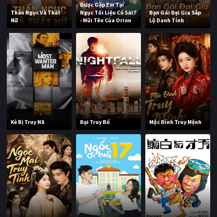
Được Gặp Em Tại
Thần Ngục Và Thất
Ngục Tối Liệu Có Sai?
Bạn Gái Đại Gia Sắp
Nữ
- Mũi Tên Của Orion
Lộ Danh Tính
Kẻ Bị Truy Nã
Đại Truy Bổ
Mộc Đình Truy Mệnh