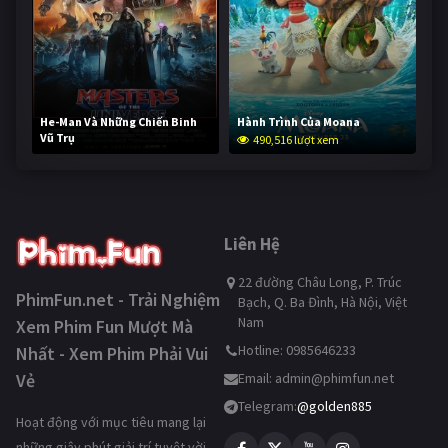
He-Man Và Những Chiến Binh
Hành Trình Của Moana
Vũ Trụ
490,516 lượt xem
239,225 lượt xem
Liên Hệ
22 đường Châu Long, P. Trúc
PhimFun.net - Trải Nghiệm
Bạch, Q. Ba Đình, Hà Nội, Việt
Nam
Xem Phim Fun Mượt Mà
Hotline: 0985646233
Nhất - Xem Phim Phải Vui
Vẻ
Email:
admin@phimfun.net
Telegram:
@golden885
Hoạt động với mục tiêu mang lại
những giây phút giải trí tuyệt vời,