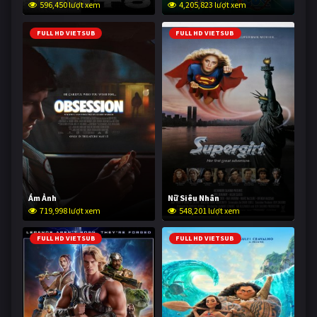
596,450 lượt xem
4,205,823 lượt xem
FULL HD VIETSUB
FULL HD VIETSUB
Ám Ảnh
Nữ Siêu Nhân
719,998 lượt xem
548,201 lượt xem
FULL HD VIETSUB
FULL HD VIETSUB