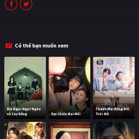
PHIM MỚI
PHIM BỘ
PHIM LẺ
PHIM CHIẾU RẠP
Có thể bạn muốn xem
TUYỂN TẬP PHIM
BLOG
Địa Ngục Ngọt Ngào
Thanh Mai Xứng Đôi
và Cay Đắng
Đại Chiến Mai Mối
Trúc Mã