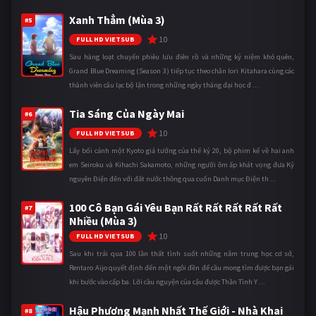
Xanh Thẳm (Mùa 3)
#5
10
FULL HD VIETSUB
Sau hàng loạt chuyến phiêu lưu điên rồ và những kỷ niệm khó quên,
Grand Blue Dreaming (Season 3) tiếp tục theo chân Iori Kitahara cùng các
thành viên câu lạc bộ lặn trong những ngày tháng đại học đ ...
Tia Sáng Của Ngày Mai
#6
10
FULL HD VIETSUB
Lấy bối cảnh một Kyoto giả tưởng của thế kỷ 20, bộ phim kể về hai anh
em Seiroku và Kihachi Sakamoto, những người ôm ấp khát vọng đưa Kỷ
nguyên Điện đến với đất nước thông qua cuốn Danh mục Điện th ...
100 Cô Bạn Gái Yêu Bạn Rất Rất Rất Rất Rất
#7
Nhiều (Mùa 3)
10
FULL HD VIETSUB
Sau khi trải qua 100 lần thất tình suốt những năm trung học cơ sở,
Rentaro Aijo quyết định đến một ngôi đền để cầu mong tìm được bạn gái
khi bước vào cấp ba. Lời cầu nguyện của cậu được Thần Tình Y ...
Hậu Phương Mạnh Nhất Thế Giới - Nhà Khai
#8