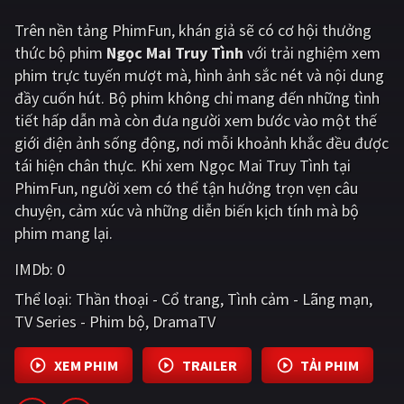
Trên nền tảng
PhimFun
, khán giả sẽ có cơ hội thưởng
Giật gân
Gia đình
thức bộ phim
Ngọc Mai Truy Tình
với trải nghiệm xem
Bí ẩn
Lịch sử
phim trực tuyến mượt mà, hình ảnh sắc nét và nội dung
đầy cuốn hút. Bộ phim không chỉ mang đến những tình
Viễn Tây
Tiểu sử
tiết hấp dẫn mà còn đưa người xem bước vào một thế
GameShow
DramaTV
giới điện ảnh sống động, nơi mỗi khoảnh khắc đều được
tái hiện chân thực. Khi xem Ngọc Mai Truy Tình tại
QUỐC GIA
PhimFun, người xem có thể tận hưởng trọn vẹn câu
chuyện, cảm xúc và những diễn biến kịch tính mà bộ
Âu - Mỹ
Trung Quốc - Hồng Kông
phim mang lại.
Hàn Quốc
Nhật Bản
IMDb:
0
Thể loại:
Thần thoại - Cổ trang
Tình cảm - Lãng mạn
Ấn Độ
Việt Nam
TV Series - Phim bộ
DramaTV
Tổng hợp
XEM PHIM
TRAILER
TẢI PHIM
CẬP NHẬT