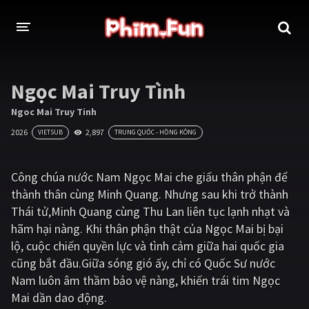
THỂ LOẠI
Ngọc Mai Truy Tình
Thần thoại - Cổ trang
Hành động
Ngoc Mai Truy Tinh
2026
2,897
VIETSUB
TRUNG QUỐC - HỒNG KÔNG
Tâm lý
Chiến tranh
Võ thuật - Kiếm hiệp
Nhạc kịch
Công chúa nước Nam Ngọc Mai che giấu thân phận để
thành thân cùng Minh Quang. Nhưng sau khi trở thành
Kinh dị
Tội phạm - Hình sự
Thái tử,Minh Quang cùng Thu Lan liên tục lạnh nhạt và
Phiêu lưu
Hài hước
hãm hại nàng. Khi thân phận thật của Ngọc Mai bị bại
lộ, cuộc chiến quyền lực và tình cảm giữa hai quốc gia
Viễn tưởng
Khoa học - Tài liệu
cũng bắt đầu.Giữa sóng gió ấy, chỉ có Quốc Sư nước
Hoạt hình
Thể thao
Nam luôn âm thầm bảo vệ nàng, khiến trái tim Ngọc
Mai dần dao động.
Tình cảm - Lãng mạn
Kỳ ảo