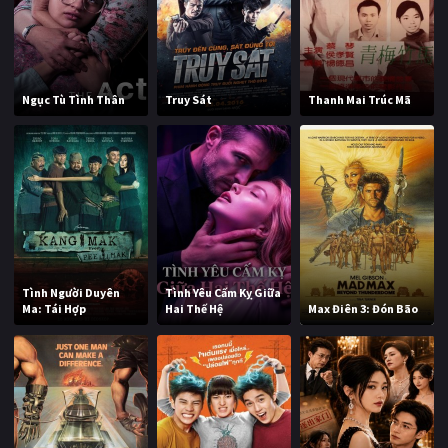
Ngục Tù Tình Thân
Truy Sát
Thanh Mai Trúc Mã
Tình Người Duyên
Tình Yêu Cấm Kỵ Giữa
Ma: Tái Hợp
Hai Thế Hệ
Max Điên 3: Đón Bão