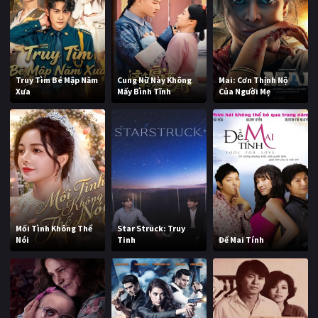
Truy Tìm Bé Mập Năm
Cung Nữ Này Không
Mai: Cơn Thịnh Nộ
Xưa
Mấy Bình Tĩnh
Của Người Mẹ
Mối Tình Không Thể
Star Struck: Truy
Nói
Tinh
Để Mai Tính