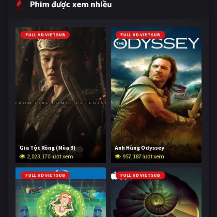
Phim được xem nhiều
FULL HD VIETSUB
FULL HD VIETSUB
Gia Tộc Rồng (Mùa 3)
Anh Hùng Odyssey
2,023,170 lượt xem
957,187 lượt xem
FULL HD VIETSUB
FULL HD VIETSUB