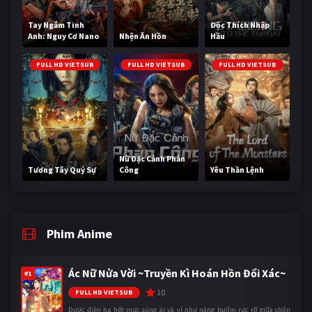
Tay Ngắm Tinh
Độc Thích Nhập
Anh: Nguy Cơ Nano
Nhện Ăn Hồn
Hầu
FULL HD VIETSUB
FULL HD VIETSUB
FULL HD VIETSUB
Nữ Đặc Cảnh Phản
Tương Tây Quỷ Sự
Công
Yêu Thần Lệnh
Phim Anime
Ác Nữ Nửa Vời ~Truyền Kì Hoán Hồn Đổi Xác~
#1
10
FULL HD VIETSUB
Được điện hạ hết mực sủng ái và ví như nàng bướm rực rỡ giữa chốn