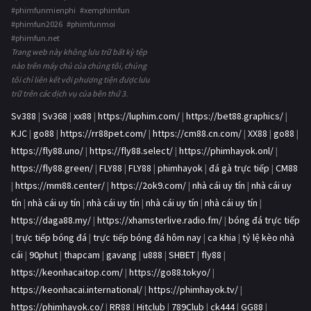
#phimfunmienphi #xemphimfun
#phimfun2026 #phimfunmoi
#phimfun.net
Trang web này không lưu trữ bất kỳ tệp
nào trên máy chủ của chúng tôi, chúng
tôi chỉ liên kết với phương tiện được lưu
trữ trên các dịch vụ của bên thứ 3.
Sv388
|
Sv368
|
xx88
|
https://luphim.com/
|
https://bet88.graphics/
|
KJC
|
go88
|
https://rr88pet.com/
|
https://cm88.cn.com/
|
XX88
|
go88
|
https://fly88.uno/
|
https://fly88.select/
|
https://phimhayok.onl/
|
https://fly88.green/
|
FLY88
|
FLY88
|
phimhayok
|
đá gà trực tiếp
|
CM88
|
https://mm88.center/
|
https://2ok9.com/
|
nhà cái uy tín
|
nhà cái uy
tín
|
nhà cái uy tín
|
nhà cái uy tín
|
nhà cái uy tín
|
nhà cái uy tín
|
https://daga88.my/
|
https://xhamsterlive.radio.fm/
|
bóng đá trực tiếp
|
trực tiếp bóng đá
|
trực tiếp bóng đá hôm nay
|
ca khia
|
tỷ lệ kèo nhà
cái
|
90phut
|
thapcam
|
gavang
|
u888
|
SHBET
|
fly88
|
https://keonhacaitop.com/
|
https://go88.tokyo/
|
https://keonhacai.international/
|
https://phimhayok.tv/
|
https://phimhayok.co/
|
RR88
|
Hitclub
|
789Club
|
ck444
|
GG88
|