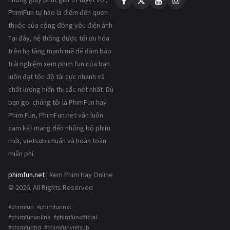
PhimFun tự hào là điểm đến quen
thuộc của cộng đồng yêu điện ảnh.
Tại đây, hệ thống được tối ưu hóa
trên hạ tầng mạnh mẽ để đảm bảo
trải nghiệm xem phim fun của bạn
luôn đạt tốc độ tải cực nhanh và
chất lượng hiển thị sắc nét nhất. Dù
bạn gọi chúng tôi là PhimFun hay
Phim Fun, PhimFun.net vẫn luôn
cam kết mang đến những bộ phim
mới, vietsub chuẩn và hoàn toàn
miễn phí.
phimfun.net
| Xem Phim Hay Online
© 2026. All Rights Reserved
#phimfun #phimfunnet
#phimfunonline #phimfunofficial
#phimfunhd #phimfunvietsub