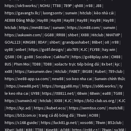
https://ok9.works/
|
NOHU
|
TT88
|
789P
|
qh88
|
rr88
|
J88
|
https://gavangtv.llc/
|
luongsontv
|
sunwin
|
hitclub
|
kèo nhà cái
|
AE888 Đăng Nhập
|
Hay88
|
Hay88
|
Hay88
|
Hay88
|
Hay88
|
Hay88
|
hitclub
|
https://mm88.tax/
|
sunwin
|
https://icm88.com/
|
sunwin
|
https://aukuwin.com/
|
GG88
|
RR88
|
shbet
|
XX88
|
Hitclub
|
NHATVIP
|
GOAL123
|
KING88
|
8DAY
|
shbet
|
grandpashabet
|
86bet
|
o8
|
rr88
|
uy88
|
onbet
|
https://go8f.design/
|
alo789
|
KJC
|
FLY88
|
hay.win
|
QS88
|
O8
|
go88
|
Socolive
|
CakhiaTV
|
https://go88play.site
|
CM88
|
8US
|
Phim Moi
|
TD88
|
TD88
|
xoilactv trực tiếp bóng đá
|
8x bet
|
kjc
|
xx88
|
https://taisunwin.dev
|
Hitclub
|
FABET
|
BIG88
|
Kubet
|
789 club
|
https://ee88-app.sa.com/
|
new88
|
soi keo nha cai
|
Sunwin chính thức
|
https://new88.pet/
|
https://tongga88.my/
|
https://s666.works/
|
ty
le keo nha cai
|
UY88
|
https://tt8811.net/
|
68win
|
68win
|
ea88
|
TG88
|
https://sunwin3.nl/
|
hitclub
|
XX88
|
KJC
|
https://b52-club.us.org/
|
KJC
|
https://kjc.ad/
|
https://kubet.eco/
|
https://xemtiso.com/
|
motchill
|
https://b52com.io
|
trang cá độ bóng đá
|
78win
|
AO88
|
https://c168.guide/
|
https://luck81.jp.net/
|
xoso66
|
78win
|
B52club
|
Xibet
|
lu88
|
K88
|
TT88
|
King88
|
AO88
|
https://rr88.cz/
|
78win
|
sv368
|