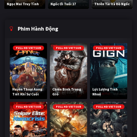
Ngọc Mai Truy Tình
Ngốc Ơi Tuổi 17
Thiên Tài Và Đồ Ngốc
Phim Hành Động
FULL HD VIETSUB
FULL HD VIETSUB
FULL HD VIETSUB
Huyền Thoại Aang:
Chiến Binh Trong
Lực Lượng Tinh
Tiết Khí Sư Cuối
Gió
Nhuệ
Cùng
FULL HD VIETSUB
FULL HD VIETSUB
FULL HD VIETSUB