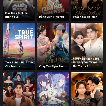
Max Điên 2: Chiến
Binh Xa Lộ
Dòng Điện Tình Yêu
Phác Ngọc Hồi Môn
Cuộc Hôn Nhân Chớp
True Spirit: Hải Trình
Nhoáng Của Thanh
Của Jessica
Cung Tỏa Ngọc Lan
Mai Trúc Mã