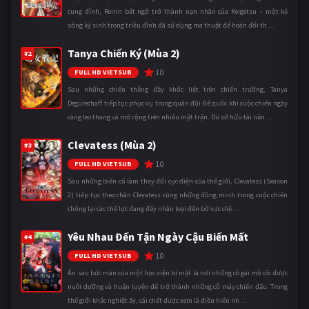
cung đình, Reirin bất ngờ trở thành nạn nhân của Keigetsu – một kẻ
sống ký sinh trong triều đình đã sử dụng ma thuật để hoán đổi th ...
Tanya Chiến Ký (Mùa 2)
#2
10
FULL HD VIETSUB
Sau những chiến thắng đầy khốc liệt trên chiến trường, Tanya
Degurechaff tiếp tục phục vụ trong quân đội Đế quốc khi cuộc chiến ngày
càng leo thang và mở rộng trên nhiều mặt trận. Dù sở hữu tài năn ...
Clevatess (Mùa 2)
#3
10
FULL HD VIETSUB
Sau những biến cố làm thay đổi cục diện của thế giới, Clevatess (Season
2) tiếp tục theo chân Clevatess cùng những đồng minh trong cuộc chiến
chống lại các thế lực đang đẩy nhân loại đến bờ vực diệ ...
Yêu Nhau Đến Tận Ngày Cậu Biến Mất
#4
10
FULL HD VIETSUB
Ẩn sau bức màn của một học viện bí mật là nơi những cô gái mồ côi được
nuôi dưỡng và huấn luyện để trở thành những cỗ máy chiến đấu. Trong
thế giới khắc nghiệt ấy, cái chết được xem là điều hiển nh ...