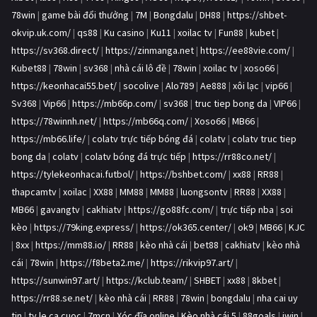
78win
|
game bài đổi thưởng
|
7M
|
Bongdalu
|
DH88
|
https://shbet-
okvip.uk.com/
|
qs88
|
Ku casino
|
Ku11
|
xoilac tv
|
Fun88
|
kubet
|
https://sv368.direct/
|
https://zinmanga.net
|
https://ee88vie.com/
|
Kubet88
|
78win
|
sv368
|
nhà cái lô đề
|
78win
|
xoilac tv
|
xoso66
|
https://keonhacai55.bet/
|
socolive
|
Alo789
|
Ae888
|
xôi lạc
|
vip66
|
Sv368
|
Vip66
|
https://mb66p.com/
|
sv368
|
truc tiep bong da
|
VIP66
|
https://78winnh.net/
|
https://mb66q.com/
|
Xoso66
|
MB66
|
https://mb66.life/
|
colatv trực tiếp bóng đá
|
colatv
|
colatv truc tiep
bong da
|
colatv
|
colatv bóng đá trực tiếp
|
https://rr88co.net/
|
https://tylekeonhacai.futbol/
|
https://bshbet.com/
|
xx88
|
RR88
|
thapcamtv
|
xoilac
|
XX88
|
MM88
|
MM88
|
luongsontv
|
RR88
|
XX88
|
MB66
|
gavangtv
|
cakhiatv
|
https://go88fc.com/
|
trực tiếp nba
|
soi
kèo
|
https://79king.express/
|
https://ok365.center/
|
ok9
|
MB66
|
KJC
|
8xx
|
https://mm88.io/
|
RR88
|
kèo nhà cái
|
bet88
|
cakhiatv
|
kèo nhà
cái
|
78win
|
https://f8beta2.me/
|
https://rikvip97.art/
|
https://sunwin97.art/
|
https://kclub.team/
|
SHBET
|
xx88
|
8kbet
|
https://rr88.se.net/
|
kèo nhà cái
|
RR88
|
78win
|
bongdalu
|
nha cai uy
tin
|
ty le ca cuoc
|
7mcn
|
Xóc đĩa online
|
Kèo nhà cái 5
|
88goals
|
iwin
|