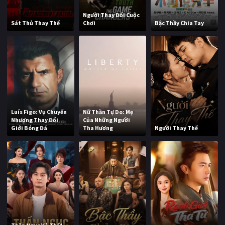
Người Thay Đổi Cuộc
Sát Thủ Thay Thế
Chơi
Bậc Thầy Chia Tay
Luís Figo: Vụ Chuyển
Nữ Thần Tự Do: Mẹ
Nhượng Thay Đổi
Của Những Người
Giới Bóng Đá
Tha Hương
Người Thay Thế