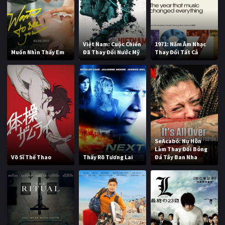
Việt Nam: Cuộc Chiến
1971: Năm Âm Nhạc
Muốn Nhìn Thấy Em
Đã Thay Đổi Nước Mỹ
Thay Đổi Tất Cả
SeAcabó: Nụ Hôn
Làm Thay Đổi Bóng
Võ Sĩ Thế Thao
Thấy Rõ Tương Lai
Đá Tây Ban Nha