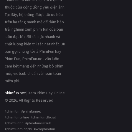
thuộc của cộng đồng yêu điện ảnh.
Tại đây, hệ thống được tối ưu hóa
trên hạ tầng mạnh mẽ để đảm bảo
trải nghiệm xem phim fun của bạn
luôn đạt tốc độ tải cực nhanh và
chất lượng hiển thị sắc nét nhất. Dù
bạn gọi chúng tôi là PhimFun hay
Phim Fun, PhimFun.net vẫn luôn
cam kết mang đến những bộ phim
mới, vietsub chuẩn và hoàn toàn
miễn phí.
phimfun.net
| Xem Phim Hay Online
© 2026. All Rights Reserved
#phimfun #phimfunnet
#phimfunonline #phimfunofficial
#phimfunhd #phimfunvietsub
#phimfunmienphi #xemphimfun