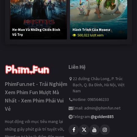
He-Man Và Những Chiến Binh
Hành Trình Của Moana
Vũ Trụ
500,022 lượt xem
249,524 lượt xem
Liên Hệ
22 đường Châu Long, P. Trúc
PhimFun.net - Trải Nghiệm
Bạch, Q. Ba Đình, Hà Nội, Việt
Nam
Xem Phim Fun Mượt Mà
Hotline: 0985646233
Nhất - Xem Phim Phải Vui
Vẻ
Email:
admin@phimfun.net
Telegram:
@golden885
Hoạt động với mục tiêu mang lại
những giây phút giải trí tuyệt vời,
PhimFun tự hào là điểm đến quen