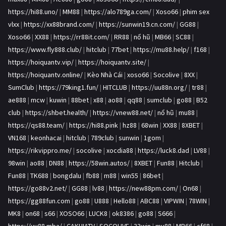
https://hi88.uno/
|
MM88
|
https://alo789ga.com/
|
Xoso66
|
phim sex
vlxx
|
https://xx88brand.com/
|
https://sunwin19.cn.com/
|
GG88
|
Xoso66
|
XX88
|
https://rr88it.com/
|
RR88
|
nổ hũ
|
MB66
|
SC88
|
https://www.fly888.club/
|
hitclub
|
77bet
|
https://mu88.help/
|
f168
|
https://hoiquantv.vip/
|
https://hoiquantv.site/
|
https://hoiquantv.online/
|
Kèo Nhà Cái
|
xoso66
|
Socolive
|
8XX
|
SumClub
|
https://79king1.fun/
|
HITCLUB
|
https://uu88n.org/
|
tr88
|
ae888
|
mcw
|
kuwin
|
88bet
|
x88
|
ao88
|
qq88
|
sumclub
|
go88
|
B52
club
|
https://shbet.health/
|
https://vnew88.net/
|
nổ hũ
|
mu88
|
https://qs88.team/
|
https://hi88.pink
|
hz88
|
68win
|
XX88
|
8XBET
|
VN168
|
keonhacai
|
hitclub
|
789club
|
sunwin
|
1gom
|
https://rikvippro.me/
|
socolive
|
xocdia88
|
https://luck8.dad
|
LV88
|
98win
|
ao88
|
DN88
|
https://58win.autos/
|
8XBET
|
Fun88
|
Hitclub
|
Fun88
|
TK688
|
bongdalu
|
fb88
|
m88
|
win55
|
86bet
|
https://go88v2.net/
|
GG88
|
lv88
|
https://new88pm.com/
|
On68
|
https://gg88fun.com
|
go88
|
U888
|
Hello88
|
ABC88
|
VIPWIN
|
78WIN
|
MK8
|
on68
|
s66
|
XOSO66
|
LUCK8
|
ok8386
|
go88
|
S666
|