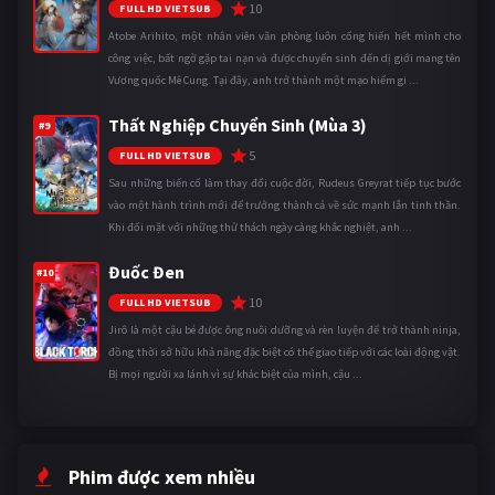
10
FULL HD VIETSUB
Atobe Arihito, một nhân viên văn phòng luôn cống hiến hết mình cho
công việc, bất ngờ gặp tai nạn và được chuyển sinh đến dị giới mang tên
Vương quốc Mê Cung. Tại đây, anh trở thành một mạo hiểm gi ...
Thất Nghiệp Chuyển Sinh (Mùa 3)
#9
5
FULL HD VIETSUB
Sau những biến cố làm thay đổi cuộc đời, Rudeus Greyrat tiếp tục bước
vào một hành trình mới để trưởng thành cả về sức mạnh lẫn tinh thần.
Khi đối mặt với những thử thách ngày càng khắc nghiệt, anh ...
Đuốc Đen
#10
10
FULL HD VIETSUB
Jirô là một cậu bé được ông nuôi dưỡng và rèn luyện để trở thành ninja,
đồng thời sở hữu khả năng đặc biệt có thể giao tiếp với các loài động vật.
Bị mọi người xa lánh vì sự khác biệt của mình, cậu ...
Phim được xem nhiều