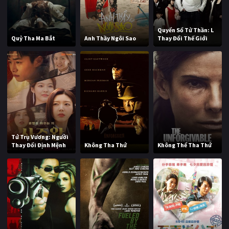
Quyển Sổ Tử Thần: L
Quỷ Tha Ma Bắt
Anh Thầy Ngôi Sao
Thay Đổi Thế Giới
Tứ Trụ Vương: Người
Thay Đổi Định Mệnh
Không Tha Thứ
Không Thể Tha Thứ