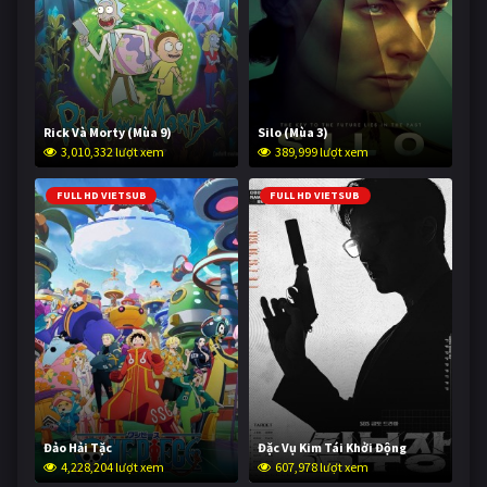
Rick Và Morty (Mùa 9)
Silo (Mùa 3)
3,010,332 lượt xem
389,999 lượt xem
FULL HD VIETSUB
FULL HD VIETSUB
Đảo Hải Tặc
Đặc Vụ Kim Tái Khởi Động
4,228,204 lượt xem
607,978 lượt xem