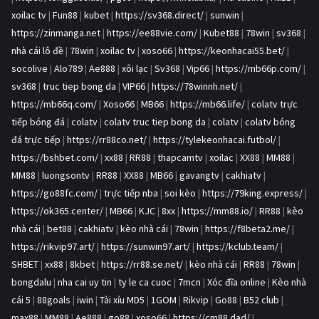
xoilac tv
|
Fun88
|
kubet
|
https://sv368.direct/
|
sunwin
|
https://zinmanga.net
|
https://ee88vie.com/
|
Kubet88
|
78win
|
sv368
|
nhà cái lô đề
|
78win
|
xoilac tv
|
xoso66
|
https://keonhacai55.bet/
|
socolive
|
Alo789
|
Ae888
|
xôi lạc
|
Sv368
|
Vip66
|
https://mb66p.com/
|
sv368
|
truc tiep bong da
|
VIP66
|
https://78winnh.net/
|
https://mb66q.com/
|
Xoso66
|
MB66
|
https://mb66.life/
|
colatv trực
tiếp bóng đá
|
colatv
|
colatv truc tiep bong da
|
colatv
|
colatv bóng
đá trực tiếp
|
https://rr88co.net/
|
https://tylekeonhacai.futbol/
|
https://bshbet.com/
|
xx88
|
RR88
|
thapcamtv
|
xoilac
|
XX88
|
MM88
|
MM88
|
luongsontv
|
RR88
|
XX88
|
MB66
|
gavangtv
|
cakhiatv
|
https://go88fc.com/
|
trực tiếp nba
|
soi kèo
|
https://79king.express/
|
https://ok365.center/
|
MB66
|
KJC
|
8xx
|
https://mm88.io/
|
RR88
|
kèo
nhà cái
|
bet88
|
cakhiatv
|
kèo nhà cái
|
78win
|
https://f8beta2.me/
|
https://rikvip97.art/
|
https://sunwin97.art/
|
https://kclub.team/
|
SHBET
|
xx88
|
8kbet
|
https://rr88.se.net/
|
kèo nhà cái
|
RR88
|
78win
|
bongdalu
|
nha cai uy tin
|
ty le ca cuoc
|
7mcn
|
Xóc đĩa online
|
Kèo nhà
cái 5
|
88goals
|
iwin
|
Tài xỉu MD5
|
1GOM
|
Rikvip
|
Go88
|
B52 club
|
max88
|
MM88
|
Ae888
|
go88
|
xoso66
|
https://cm88.dad/
|