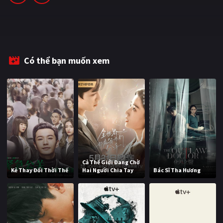
PHIM MỚI
PHIM BỘ
PHIM LẺ
Có thể bạn muốn xem
PHIM CHIẾU RẠP
TUYỂN TẬP PHIM
BLOG
Cả Thế Giới Đang Chờ
Kẻ Thay Đổi Thời Thế
Hai Người Chia Tay
Bác Sĩ Tha Hương