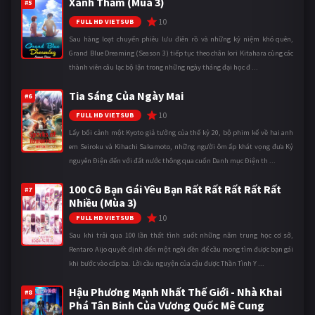
Xanh Thẳm (Mùa 3)
#5
10
FULL HD VIETSUB
Sau hàng loạt chuyến phiêu lưu điên rồ và những kỷ niệm khó quên,
Grand Blue Dreaming (Season 3) tiếp tục theo chân Iori Kitahara cùng các
thành viên câu lạc bộ lặn trong những ngày tháng đại học đ ...
Tia Sáng Của Ngày Mai
#6
10
FULL HD VIETSUB
Lấy bối cảnh một Kyoto giả tưởng của thế kỷ 20, bộ phim kể về hai anh
em Seiroku và Kihachi Sakamoto, những người ôm ấp khát vọng đưa Kỷ
nguyên Điện đến với đất nước thông qua cuốn Danh mục Điện th ...
100 Cô Bạn Gái Yêu Bạn Rất Rất Rất Rất Rất
#7
Nhiều (Mùa 3)
10
FULL HD VIETSUB
Sau khi trải qua 100 lần thất tình suốt những năm trung học cơ sở,
Rentaro Aijo quyết định đến một ngôi đền để cầu mong tìm được bạn gái
khi bước vào cấp ba. Lời cầu nguyện của cậu được Thần Tình Y ...
Hậu Phương Mạnh Nhất Thế Giới - Nhà Khai
#8
Phá Tân Binh Của Vương Quốc Mê Cung