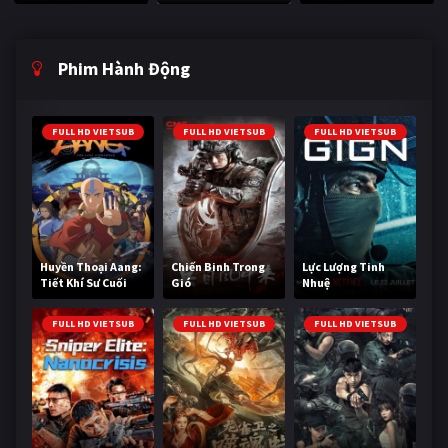
Phim Hành Động
FULL HD VIETSUB
FULL HD VIETSUB
FULL HD VIETSUB
Huyền Thoại Aang:
Chiến Binh Trong
Lực Lượng Tinh
Tiết Khí Sư Cuối
Gió
Nhuệ
Cùng
FULL HD VIETSUB
FULL HD VIETSUB
FULL HD VIETSUB