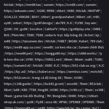
hitclub
|
https://mm88.tax/
|
sunwin
|
https://icm88.com/
|
sunwin
|
https://aukuwin.com/
|
GG88
|
RR88
|
shbet
|
XX88
|
Hitclub
|
NHATVIP
|
GOAL123
|
KING88
|
8DAY
|
shbet
|
grandpashabet
|
86bet
|
o8
|
rr88
|
uy88
|
onbet
|
https://go8f.design/
|
alo789
|
KJC
|
FLY88
|
hay.win
|
QS88
|
O8
|
go88
|
Socolive
|
CakhiaTV
|
https://go88play.site
|
CM88
|
8US
|
Phim Moi
|
TD88
|
TD88
|
xoilactv trực tiếp bóng đá
|
8x bet
|
kjc
|
xx88
|
https://taisunwin.dev
|
Hitclub
|
FABET
|
BIG88
|
Kubet
|
789 club
|
https://ee88-app.sa.com/
|
new88
|
soi keo nha cai
|
Sunwin chính thức
|
https://new88.pet/
|
https://tongga88.my/
|
https://s666.works/
|
ty
le keo nha cai
|
UY88
|
https://tt8811.net/
|
68win
|
68win
|
ea88
|
TG88
|
https://sunwin3.nl/
|
hitclub
|
XX88
|
KJC
|
https://b52-club.us.org/
|
KJC
|
https://kjc.ad/
|
https://kubet.eco/
|
https://xemtiso.com/
|
motchill
|
https://b52com.io
|
trang cá độ bóng đá
|
78win
|
AO88
|
https://c168.guide/
|
https://luck81.jp.net/
|
xoso66
|
78win
|
B52club
|
Xibet
|
lu88
|
K88
|
TT88
|
King88
|
AO88
|
https://rr88.cz/
|
78win
|
sv368
|
78win
|
game bài đổi thưởng
|
7M
|
Bongdalu
|
DH88
|
https://shbet-
okvip.uk.com/
|
qs88
|
Fly88
|
xoso 66
|
VIP66
|
OPEN88
|
OPEN88
|
78win
|
https://tongga88.us/
|
pg88
|
https://iwinclub.la/
|
Ku casino
|
Ku11
|