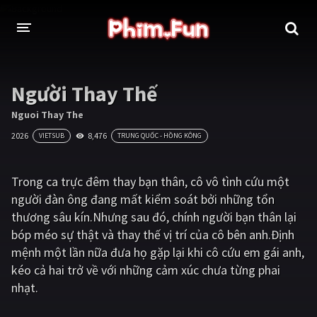
THỂ LOẠI
Người Thay Thế
Thần thoại - Cổ trang
Hành động
Nguoi Thay The
2026
8,476
VIETSUB
TRUNG QUỐC - HỒNG KÔNG
Tâm lý
Chiến tranh
Võ thuật - Kiếm hiệp
Nhạc kịch
Trong ca trực đêm thay bạn thân, cô vô tình cứu một
người đàn ông đang mất kiểm soát bởi những tổn
Kinh dị
Tội phạm - Hình sự
thương sâu kín.Nhưng sau đó, chính người bạn thân lại
Phiêu lưu
Hài hước
bóp méo sự thật và thay thế vị trí của cô bên anh.Định
mệnh một lần nữa đưa họ gặp lại khi cô cứu em gái anh,
Viễn tưởng
Khoa học - Tài liệu
kéo cả hai trở về với những cảm xúc chưa từng phai
Hoạt hình
Thể thao
nhạt.
Tình cảm - Lãng mạn
Kỳ ảo