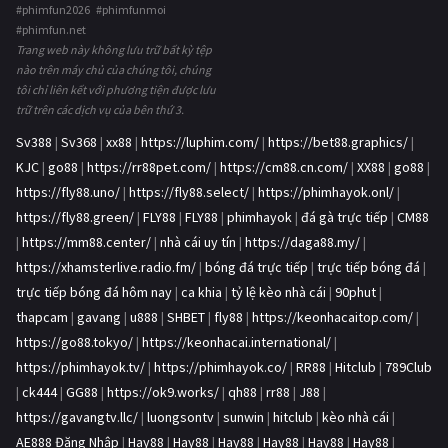
#phimfun2026 #phimfunmoi
#phimfun.net
Trang web này không lưu trữ bất kỳ tệp
nào trên máy chủ của chúng tôi, chúng
tôi chỉ liên kết với phương tiện được lưu
trữ trên các dịch vụ của bên thứ 3.
Sv388
|
Sv368
|
xx88
|
https://luphim.com/
|
https://bet88.graphics/
|
KJC
|
go88
|
https://rr88pet.com/
|
https://cm88.cn.com/
|
XX88
|
go88
|
https://fly88.uno/
|
https://fly88.select/
|
https://phimhayok.onl/
|
https://fly88.green/
|
FLY88
|
FLY88
|
phimhayok
|
đá gà trực tiếp
|
CM88
|
https://mm88.center/
|
nhà cái uy tín
|
https://daga88.my/
|
https://xhamsterlive.radio.fm/
|
bóng đá trực tiếp
|
trực tiếp bóng đá
|
trực tiếp bóng đá hôm nay
|
ca khia
|
tỷ lệ kèo nhà cái
|
90phut
|
thapcam
|
gavang
|
u888
|
SHBET
|
fly88
|
https://keonhacaitop.com/
|
https://go88.tokyo/
|
https://keonhacai.international/
|
https://phimhayok.tv/
|
https://phimhayok.co/
|
RR88
|
Hitclub
|
789Club
|
ck444
|
GG88
|
https://ok9.works/
|
qh88
|
rr88
|
J88
|
https://gavangtv.llc/
|
luongsontv
|
sunwin
|
hitclub
|
kèo nhà cái
|
AE888 Đăng Nhập
|
Hay88
|
Hay88
|
Hay88
|
Hay88
|
Hay88
|
Hay88
|