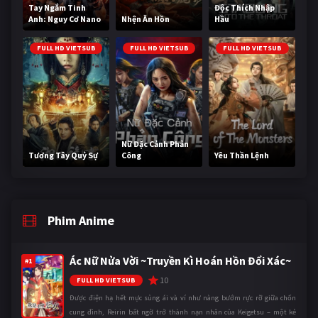
Tay Ngắm Tinh
Độc Thích Nhập
Anh: Nguy Cơ Nano
Nhện Ăn Hồn
Hầu
FULL HD VIETSUB
FULL HD VIETSUB
FULL HD VIETSUB
Nữ Đặc Cảnh Phản
Tương Tây Quỷ Sự
Công
Yêu Thần Lệnh
Phim Anime
Ác Nữ Nửa Vời ~Truyền Kì Hoán Hồn Đổi Xác~
#1
10
FULL HD VIETSUB
Được điện hạ hết mực sủng ái và ví như nàng bướm rực rỡ giữa chốn
cung đình, Reirin bất ngờ trở thành nạn nhân của Keigetsu – một kẻ