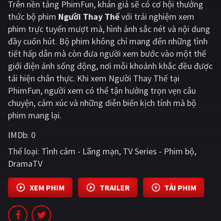
Trên nền tảng
PhimFun
, khán giả sẽ có cơ hội thưởng
thức bộ phim
Người Thay Thế
với trải nghiệm xem
Giật gân
Gia đình
phim trực tuyến mượt mà, hình ảnh sắc nét và nội dung
Bí ẩn
Lịch sử
đầy cuốn hút. Bộ phim không chỉ mang đến những tình
tiết hấp dẫn mà còn đưa người xem bước vào một thế
Viễn Tây
Tiểu sử
giới điện ảnh sống động, nơi mỗi khoảnh khắc đều được
GameShow
DramaTV
tái hiện chân thực. Khi xem Người Thay Thế tại
PhimFun, người xem có thể tận hưởng trọn vẹn câu
QUỐC GIA
chuyện, cảm xúc và những diễn biến kịch tính mà bộ
phim mang lại.
Âu - Mỹ
Trung Quốc - Hồng Kông
IMDb:
0
Hàn Quốc
Nhật Bản
Thể loại:
Tình cảm - Lãng mạn
TV Series - Phim bộ
DramaTV
Ấn Độ
Việt Nam
Tổng hợp
XEM PHIM
TRAILER
TẢI PHIM
CẬP NHẬT