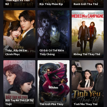
Thần Ngục Và Thất
Nữ
Bậc Thầy Phản Bịp
Ranh Giới Tha Thứ
Thầy , Hãy Để Em
Cô Gái Có Thể Nhìn
Chinh Phục
Thấy Chúng
Không Thể Thay Thế
Bắt Tay Kẻ Thù Lật Sự
Thật
Thế Giới Phù Thủy
Tình Yêu Thay Thế