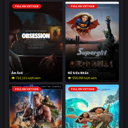
FULL HD VIETSUB
FULL HD VIETSUB
Ám Ảnh
Nữ Siêu Nhân
732,131 lượt xem
559,093 lượt xem
FULL HD VIETSUB
FULL HD VIETSUB