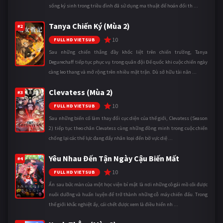
sống ký sinh trong triều đình đã sử dụng ma thuật để hoán đổi th ...
Tanya Chiến Ký (Mùa 2)
#2
10
FULL HD VIETSUB
Sau những chiến thắng đầy khốc liệt trên chiến trường, Tanya
Degurechaff tiếp tục phục vụ trong quân đội Đế quốc khi cuộc chiến ngày
càng leo thang và mở rộng trên nhiều mặt trận. Dù sở hữu tài năn ...
Clevatess (Mùa 2)
#3
10
FULL HD VIETSUB
Sau những biến cố làm thay đổi cục diện của thế giới, Clevatess (Season
2) tiếp tục theo chân Clevatess cùng những đồng minh trong cuộc chiến
chống lại các thế lực đang đẩy nhân loại đến bờ vực diệ ...
Yêu Nhau Đến Tận Ngày Cậu Biến Mất
#4
10
FULL HD VIETSUB
Ẩn sau bức màn của một học viện bí mật là nơi những cô gái mồ côi được
nuôi dưỡng và huấn luyện để trở thành những cỗ máy chiến đấu. Trong
thế giới khắc nghiệt ấy, cái chết được xem là điều hiển nh ...