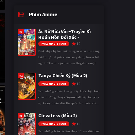
Phim Anime
Ác Nữ Nửa Vời ~Truyền Kì
#1
Hoán Hồn Đổi Xác~
10
FULL HD VIETSUB
Được điện hạ hết mực sủng ái và ví như nàng
bướm rực rỡ giữa chốn cung đình, Reirin bất
ngờ trở thành nạn nhân của Keigetsu – một kẻ
sống ký sinh trong triều đình đã sử dụng ma
:
Tanya Chiến Ký (Mùa 2)
thuật để hoán đổi th ...
#2
10
FULL HD VIETSUB
Sau những chiến thắng đầy khốc liệt trên
chiến trường, Tanya Degurechaff tiếp tục phục
vụ trong quân đội Đế quốc khi cuộc chiến
ngày càng leo thang và mở rộng trên nhiều
Clevatess (Mùa 2)
mặt trận. Dù sở hữu tài năn ...
#3
10
FULL HD VIETSUB
Sau những biến cố làm thay đổi cục diện của