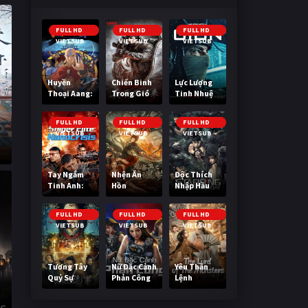
FULL HD
FULL HD
FULL HD
VIETSUB
VIETSUB
VIETSUB
Huyền
Chiến Binh
Lực Lượng
Thoại Aang:
Trong Gió
Tinh Nhuệ
Tiết Khí Sư
Cuối Cùng
FULL HD
FULL HD
FULL HD
VIETSUB
VIETSUB
VIETSUB
Tay Ngắm
Nhện Ăn
Độc Thích
Tinh Anh:
Hồn
Nhập Hầu
Nguy Cơ
Nano
FULL HD
FULL HD
FULL HD
VIETSUB
VIETSUB
VIETSUB
Tương Tây
Nữ Đặc Cảnh
Yêu Thần
Quỷ Sự
Phản Công
Lệnh