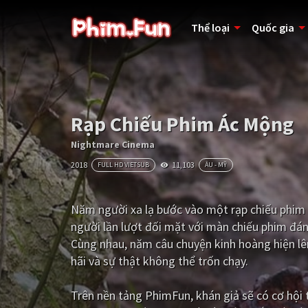
Thể loại
Quốc gia
Rạp Chiếu Phim Ác Mộng
Nightmare Cinema
2018
11,103
FULL HD VIETSUB
ÂU - MỸ
Năm người xa lạ bước vào một rạp chiếu phim 
người lần lượt đối mặt với màn chiếu phim đán
Cùng nhau, năm câu chuyện kinh hoàng hiện lên,
hãi và sự thật không thể trốn chạy.
Trên nền tảng
PhimFun
, khán giả sẽ có cơ hộ