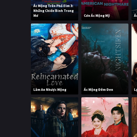
Ác Mộng Trên Phố Elm 3:
Những Chiến Binh Trong
Mơ
Cơn Ác Mộng Mỹ
Á
Lâm An Nhược Mộng
Ác Mộng Đêm Đen
L