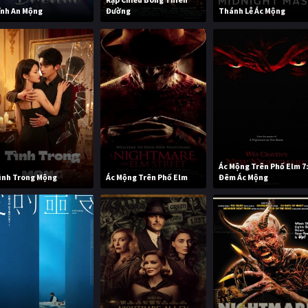
ĩnh An Mộng
Đường
Thánh Lễ Ác Mộng
Ác Mộng Trên Phố Elm 7
ình Trong Mộng
Ác Mộng Trên Phố Elm
Đêm Ác Mộng