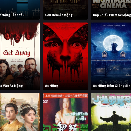
c Mộng Tình Yêu
Con Hẻm Ác Mộng
Rạp Chiếu Phim Ác Mộn
ạc Vào Ác Mộng
Ác Mộng
Ác Mộng Đêm Giáng Sin