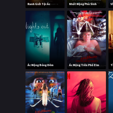
Ranh Giới Tội Ác
Nhất Mộng Phù Sinh
V
Ác Mộng Bóng Đêm
Ác Mộng Trên Phố Elm
T