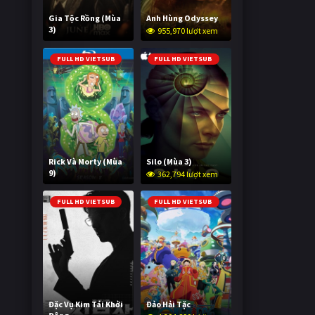
Gia Tộc Rồng (Mùa
Anh Hùng Odyssey
3)
955,970 lượt xem
2,021,785 lượt xem
FULL HD VIETSUB
FULL HD VIETSUB
Rick Và Morty (Mùa
Silo (Mùa 3)
9)
362,794 lượt xem
2,996,649 lượt xem
FULL HD VIETSUB
FULL HD VIETSUB
Đặc Vụ Kim Tái Khởi
Đảo Hải Tặc