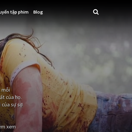
uyển tập phim
Blog
, mỗi
ất của họ.
i của sự sợ
iệm xem