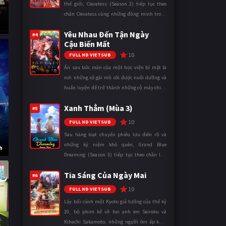
thế giới, Clevatess (Season 2) tiếp tục theo
chân Clevatess cùng những đồng minh trong
cuộc chiến chống lại các thế lực đang đẩy nhân
g
Yêu Nhau Đến Tận Ngày
loại đến bờ vực diệ ...
#4
Cậu Biến Mất
10
FULL HD VIETSUB
Ẩn sau bức màn của một học viện bí mật là
nơi những cô gái mồ côi được nuôi dưỡng và
huấn luyện để trở thành những cỗ máy chiến
đấu. Trong thế giới khắc nghiệt ấy, cái chết
Xanh Thẳm (Mùa 3)
được xem là điều hiển nh ...
#5
10
FULL HD VIETSUB
Sau hàng loạt chuyến phiêu lưu điên rồ và
những kỷ niệm khó quên, Grand Blue
h
Dreaming (Season 3) tiếp tục theo chân Iori
Kitahara cùng các thành viên câu lạc bộ lặn
Tia Sáng Của Ngày Mai
trong những ngày tháng đại học đ ...
#6
10
FULL HD VIETSUB
Lấy bối cảnh một Kyoto giả tưởng của thế kỷ
20, bộ phim kể về hai anh em Seiroku và
Kihachi Sakamoto, những người ôm ấp khát