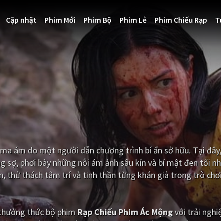
Cập nhật
Phim Mới
Phim Bộ
Phim Lẻ
Phim Chiếu Rạp
T
ma ám do một người dẫn chương trình bí ẩn sở hữu. Tại đây
g sợ, phơi bày những nỗi ám ảnh sâu kín và bí mật đen tối nh
 thử thách tâm trí và tinh thần từng khán giả trong trò chơ
i thưởng thức bộ phim
Rạp Chiếu Phim Ác Mộng
với trải ngh