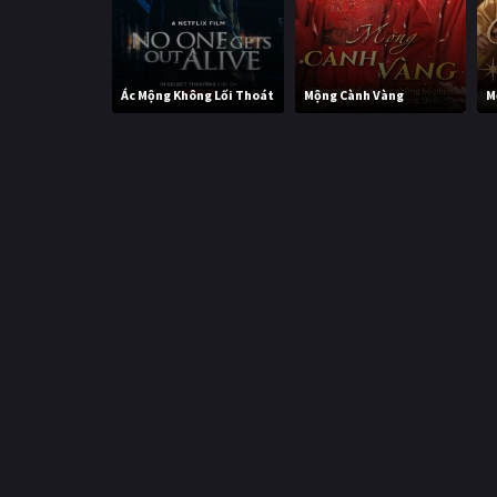
Ác Mộng Không Lối Thoát
Mộng Cành Vàng
M