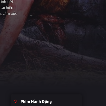
ình tiết
tái hiện
n, cảm xúc
Phim Hành Động