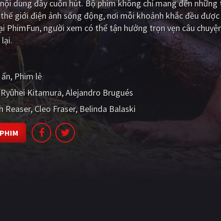
 nội dung đầy cuốn hút. Bộ phim không chỉ mang đến những t
hế giới điện ảnh sống động, nơi mỗi khoảnh khắc đều được 
ại PhimFun, người xem có thể tận hưởng trọn vẹn câu chuyệ
lại.
 ẩn
Phim lẻ
Ryûhei Kitamura
Alejandro Brugués
h Reaser
Cleo Fraser
Belinda Balaski
 PHIM