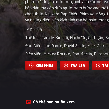
phim trực tuyến mượt mà, hình ảnh sắc nét và
hấp dẫn mà còn đưa người xem bước vào một t
chân thực. Khi xem Rạp Chiếu Phim Ác Mộng t
và những diễn biến kịch tính mà bộ phim mang 
IMDb:
5.5
Thể loại:
Tâm lý
Kinh dị
Hài hước
Giật gân
Bí
Đạo Diễn:
Joe Dante
David Slade
Mick Garris
Diễn viên:
Mickey Rourke
Dan Martin
Elizabet
XEM PHIM
TRAILER
TẢI
Có thể bạn muốn xem