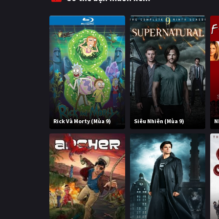
Rick Và Morty (Mùa 9)
Siêu Nhiên (Mùa 9)
N