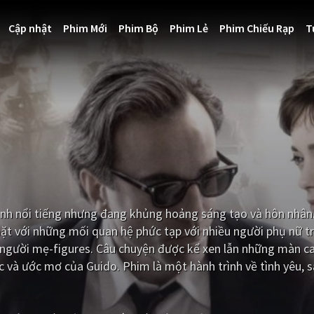
Cập nhật
Phim Mới
Phim Bộ
Phim Lẻ
Phim Chiếu Rạp
T
ảnh nổi tiếng nhưng đang khủng hoảng sáng tạo và hôn nhân.
ặt với những mối quan hệ phức tạp với nhiều người phụ nữ t
g người mẹ-figures. Câu chuyện được kể xen lẫn những màn c
c và ước mơ của Guido. Phim là một hành trình về tình yêu, s