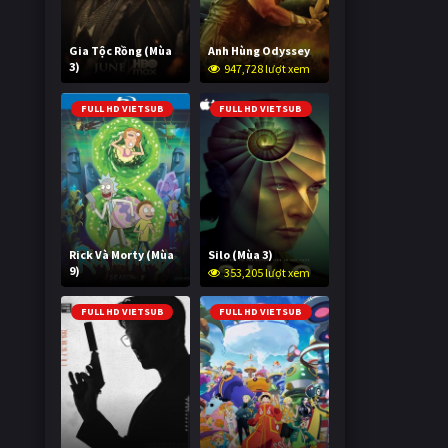
Gia Tộc Rồng (Mùa
Anh Hùng Odyssey
3)
947,728 lượt xem
2,016,211 lượt xem
FULL HD VIETSUB
FULL HD VIETSUB
Rick Và Morty (Mùa
Silo (Mùa 3)
9)
353,205 lượt xem
2,993,490 lượt xem
FULL HD VIETSUB
FULL HD VIETSUB