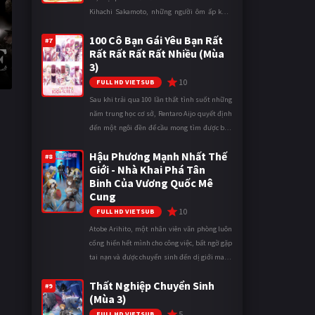
Kihachi Sakamoto, những người ôm ấp khát
vọng đưa Kỷ nguyên Điện đến với đất nước
100 Cô Bạn Gái Yêu Bạn Rất
thông qua cuốn Danh mục Điện th ...
#7
Rất Rất Rất Rất Nhiều (Mùa
3)
10
FULL HD VIETSUB
Sau khi trải qua 100 lần thất tình suốt những
năm trung học cơ sở, Rentaro Aijo quyết định
đến một ngôi đền để cầu mong tìm được bạn
gái khi bước vào cấp ba. Lời cầu nguyện của
Hậu Phương Mạnh Nhất Thế
cậu được Thần Tình Y ...
#8
Giới - Nhà Khai Phá Tân
Binh Của Vương Quốc Mê
Cung
10
FULL HD VIETSUB
Atobe Arihito, một nhân viên văn phòng luôn
cống hiến hết mình cho công việc, bất ngờ gặp
tai nạn và được chuyển sinh đến dị giới mang
tên Vương quốc Mê Cung. Tại đây, anh trở
Thất Nghiệp Chuyển Sinh
thành một mạo hiểm gi ...
#9
(Mùa 3)
5
FULL HD VIETSUB