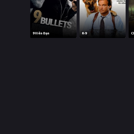
9 Viên Đạn
K-9
C