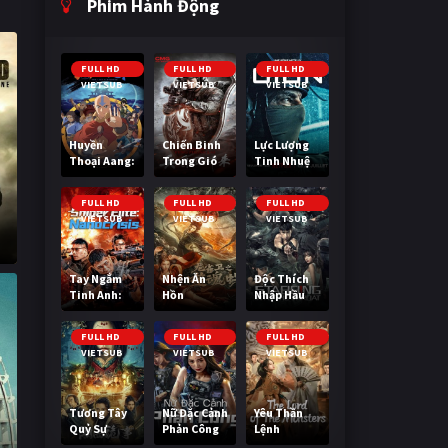
Phim Hành Động
FULL HD
FULL HD
FULL HD
VIETSUB
VIETSUB
VIETSUB
Huyền
Chiến Binh
Lực Lượng
Thoại Aang:
Trong Gió
Tinh Nhuệ
Tiết Khí Sư
Cuối Cùng
FULL HD
FULL HD
FULL HD
VIETSUB
VIETSUB
VIETSUB
Tay Ngắm
Nhện Ăn
Độc Thích
Tinh Anh:
Hồn
Nhập Hầu
Nguy Cơ
Nano
FULL HD
FULL HD
FULL HD
VIETSUB
VIETSUB
VIETSUB
Tương Tây
Nữ Đặc Cảnh
Yêu Thần
Quỷ Sự
Phản Công
Lệnh