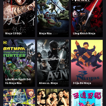
Ninja Cô Độc
Ninja Rùa
Lãng Khách Ninja
Liên Minh Người Dơi
Và Ninja Rùa
Alien vs. Ninja
3 Cậu Bé Ninja