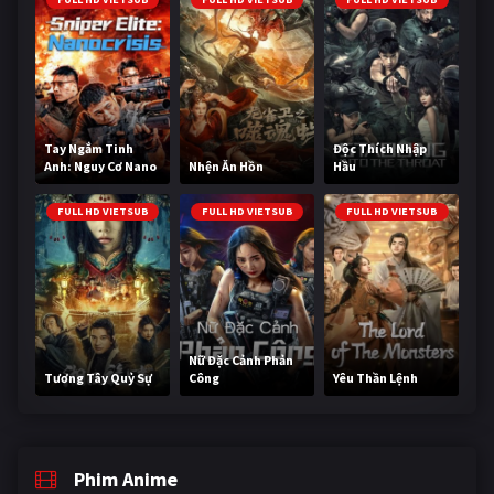
Tay Ngắm Tinh
Độc Thích Nhập
Anh: Nguy Cơ Nano
Nhện Ăn Hồn
Hầu
FULL HD VIETSUB
FULL HD VIETSUB
FULL HD VIETSUB
Nữ Đặc Cảnh Phản
Tương Tây Quỷ Sự
Công
Yêu Thần Lệnh
Phim Anime