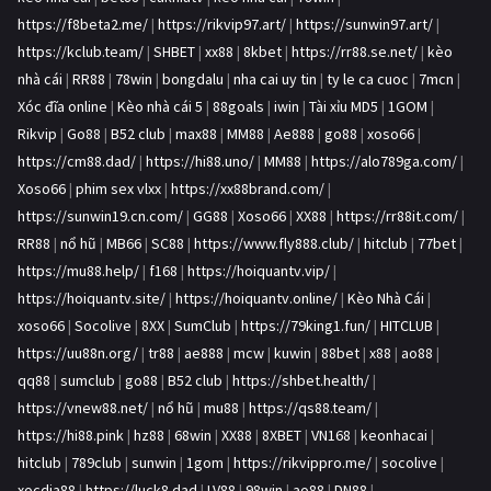
https://f8beta2.me/
|
https://rikvip97.art/
|
https://sunwin97.art/
|
https://kclub.team/
|
SHBET
|
xx88
|
8kbet
|
https://rr88.se.net/
|
kèo
nhà cái
|
RR88
|
78win
|
bongdalu
|
nha cai uy tin
|
ty le ca cuoc
|
7mcn
|
Xóc đĩa online
|
Kèo nhà cái 5
|
88goals
|
iwin
|
Tài xỉu MD5
|
1GOM
|
Rikvip
|
Go88
|
B52 club
|
max88
|
MM88
|
Ae888
|
go88
|
xoso66
|
https://cm88.dad/
|
https://hi88.uno/
|
MM88
|
https://alo789ga.com/
|
Xoso66
|
phim sex vlxx
|
https://xx88brand.com/
|
https://sunwin19.cn.com/
|
GG88
|
Xoso66
|
XX88
|
https://rr88it.com/
|
RR88
|
nổ hũ
|
MB66
|
SC88
|
https://www.fly888.club/
|
hitclub
|
77bet
|
https://mu88.help/
|
f168
|
https://hoiquantv.vip/
|
https://hoiquantv.site/
|
https://hoiquantv.online/
|
Kèo Nhà Cái
|
xoso66
|
Socolive
|
8XX
|
SumClub
|
https://79king1.fun/
|
HITCLUB
|
https://uu88n.org/
|
tr88
|
ae888
|
mcw
|
kuwin
|
88bet
|
x88
|
ao88
|
qq88
|
sumclub
|
go88
|
B52 club
|
https://shbet.health/
|
https://vnew88.net/
|
nổ hũ
|
mu88
|
https://qs88.team/
|
https://hi88.pink
|
hz88
|
68win
|
XX88
|
8XBET
|
VN168
|
keonhacai
|
hitclub
|
789club
|
sunwin
|
1gom
|
https://rikvippro.me/
|
socolive
|
xocdia88
|
https://luck8.dad
|
LV88
|
98win
|
ao88
|
DN88
|