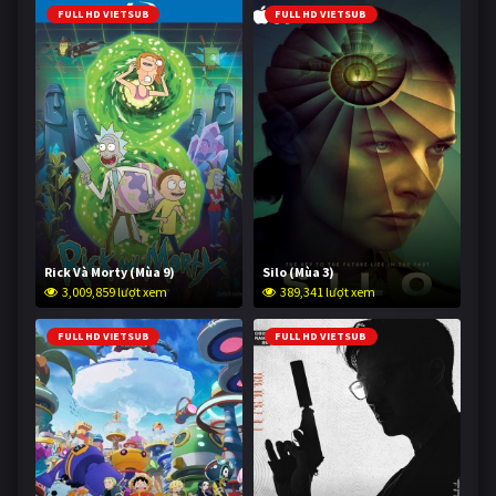
FULL HD VIETSUB
FULL HD VIETSUB
Rick Và Morty (Mùa 9)
Silo (Mùa 3)
3,009,859 lượt xem
389,341 lượt xem
FULL HD VIETSUB
FULL HD VIETSUB