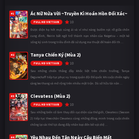
Ác Nữ Nửa Vời ~Truyền Kì Hoán Hồn Đổi Xác~
#1
10
FULL HD VIETSUB
Được điện hạ hết mực sủng ái và ví như nàng bướm rực rỡ giữa chốn
cung đình, Reirin bất ngờ trở thành nạn nhân của Keigetsu – một kẻ
sống ký sinh trong triều đình đã sử dụng ma thuật để hoán đổi th ...
Tanya Chiến Ký (Mùa 2)
#2
10
FULL HD VIETSUB
Sau những chiến thắng đầy khốc liệt trên chiến trường, Tanya
Degurechaff tiếp tục phục vụ trong quân đội Đế quốc khi cuộc chiến ngày
càng leo thang và mở rộng trên nhiều mặt trận. Dù sở hữu tài năn ...
Clevatess (Mùa 2)
#3
10
FULL HD VIETSUB
Sau những biến cố làm thay đổi cục diện của thế giới, Clevatess (Season
2) tiếp tục theo chân Clevatess cùng những đồng minh trong cuộc chiến
chống lại các thế lực đang đẩy nhân loại đến bờ vực diệ ...
Yêu Nhau Đến Tận Ngày Cậu Biến Mất
#4