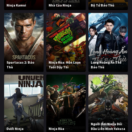
Ninja Kamui
Nhà Của Ninja
Bộ Tứ Báo Thủ
Spartacus 2: Báo
Ninja Rùa: Hỗn Loạn
Long Hoàng Ẩn Thế
Thù
Tuổi Dậy Thì
Báo Thù
Người Dơi Ninja Đối
Dưới Ninja
Ninja Rùa
Đầu Liên Minh Yakuza