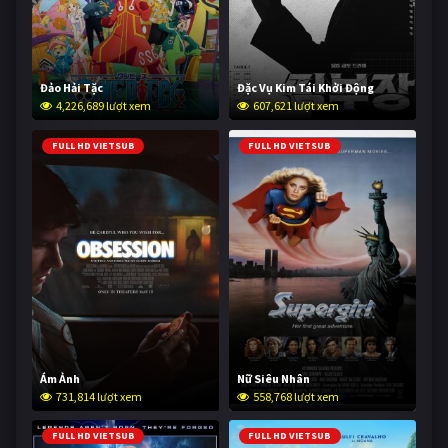
Đảo Hải Tặc
Đặc Vụ Kim Tái Khởi Động
4,226,689 lượt xem
607,621 lượt xem
FULL HD VIETSUB
FULL HD VIETSUB
Ám Ảnh
Nữ Siêu Nhân
731,814 lượt xem
558,768 lượt xem
FULL HD VIETSUB
FULL HD VIETSUB