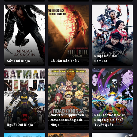
Ninja Đối Đầu
Sát Thủ Ninja
Cô Dâu Báo Thù 2
Samurai
Naruto Shippuuden
Naruto the Movie:
Movie 6: Đường Tới
Ninja Đại Chiến Ở
Người Dơi Ninja
Ninja
Tuyết Quốc