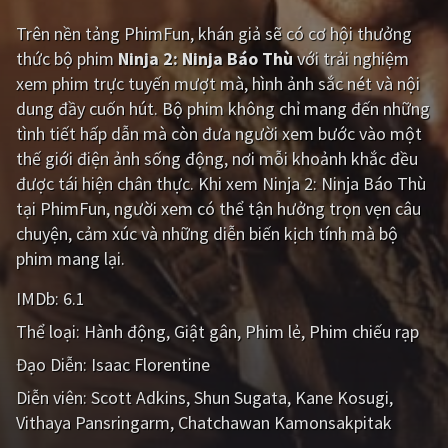
Trên nền tảng
PhimFun
, khán giả sẽ có cơ hội thưởng
Giật gân
Gia đình
thức bộ phim
Ninja 2: Ninja Báo Thù
với trải nghiệm
Bí ẩn
Lịch sử
xem phim trực tuyến mượt mà, hình ảnh sắc nét và nội
dung đầy cuốn hút. Bộ phim không chỉ mang đến những
Viễn Tây
Tiểu sử
tình tiết hấp dẫn mà còn đưa người xem bước vào một
GameShow
DramaTV
thế giới điện ảnh sống động, nơi mỗi khoảnh khắc đều
được tái hiện chân thực. Khi xem Ninja 2: Ninja Báo Thù
QUỐC GIA
tại PhimFun, người xem có thể tận hưởng trọn vẹn câu
chuyện, cảm xúc và những diễn biến kịch tính mà bộ
Âu - Mỹ
Trung Quốc - Hồng Kông
phim mang lại.
Hàn Quốc
Nhật Bản
IMDb:
6.1
Thể loại:
Hành động
Giật gân
Phim lẻ
Phim chiếu rạp
Ấn Độ
Việt Nam
Đạo Diễn:
Isaac Florentine
Tổng hợp
Diễn viên:
Scott Adkins
Shun Sugata
Kane Kosugi
Vithaya Pansringarm
Chatchawan Kamonsakpitak
CẬP NHẬT