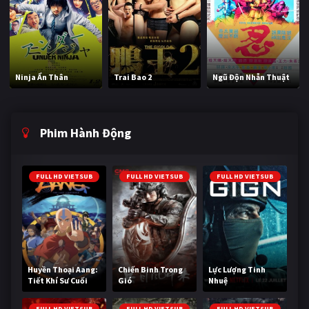
Ninja Ẩn Thân
Trai Bao 2
Ngũ Độn Nhẫn Thuật
Phim Hành Động
FULL HD VIETSUB
FULL HD VIETSUB
FULL HD VIETSUB
Huyền Thoại Aang:
Chiến Binh Trong
Lực Lượng Tinh
Tiết Khí Sư Cuối
Gió
Nhuệ
Cùng
FULL HD VIETSUB
FULL HD VIETSUB
FULL HD VIETSUB