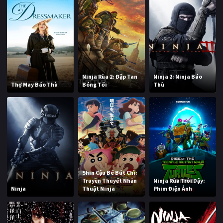
Ninja Rùa 2: Đập Tan
Ninja 2: Ninja Báo
Thợ May Báo Thù
Bóng Tối
Thù
Shin Cậu Bé Bút Chì:
Truyền Thuyết Nhẫn
Ninja Rùa Trỗi Dậy:
Ninja
Thuật Ninja
Phim Điện Ảnh