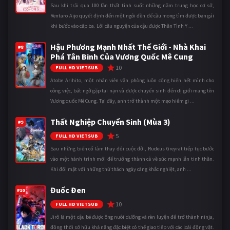
Sau khi trải qua 100 lần thất tình suốt những năm trung học cơ sở,
Rentaro Aijo quyết định đến một ngôi đền để cầu mong tìm được bạn gái
khi bước vào cấp ba. Lời cầu nguyện của cậu được Thần Tình Y ...
Hậu Phương Mạnh Nhất Thế Giới - Nhà Khai
#8
Phá Tân Binh Của Vương Quốc Mê Cung
10
FULL HD VIETSUB
Atobe Arihito, một nhân viên văn phòng luôn cống hiến hết mình cho
công việc, bất ngờ gặp tai nạn và được chuyển sinh đến dị giới mang tên
Vương quốc Mê Cung. Tại đây, anh trở thành một mạo hiểm gi ...
Thất Nghiệp Chuyển Sinh (Mùa 3)
#9
5
FULL HD VIETSUB
Sau những biến cố làm thay đổi cuộc đời, Rudeus Greyrat tiếp tục bước
vào một hành trình mới để trưởng thành cả về sức mạnh lẫn tinh thần.
Khi đối mặt với những thử thách ngày càng khắc nghiệt, anh ...
Đuốc Đen
#10
10
FULL HD VIETSUB
Jirô là một cậu bé được ông nuôi dưỡng và rèn luyện để trở thành ninja,
đồng thời sở hữu khả năng đặc biệt có thể giao tiếp với các loài động vật.