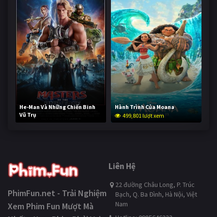
He-Man Và Những Chiến Binh
Hành Trình Của Moana
Vũ Trụ
499,801 lượt xem
249,245 lượt xem
Liên Hệ
22 đường Châu Long, P. Trúc
PhimFun.net - Trải Nghiệm
Bạch, Q. Ba Đình, Hà Nội, Việt
Nam
Xem Phim Fun Mượt Mà