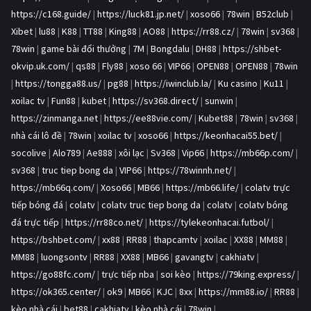
https://c168.guide/
|
https://luck81.jp.net/
|
xoso66
|
78win
|
B52club
|
Xibet
|
lu88
|
K88
|
TT88
|
King88
|
AO88
|
https://rr88.cz/
|
78win
|
sv368
|
78win
|
game bài đổi thưởng
|
7M
|
Bongdalu
|
DH88
|
https://shbet-
okvip.uk.com/
|
qs88
|
Fly88
|
xoso 66
|
VIP66
|
OPEN88
|
OPEN88
|
78win
|
https://tongga88.us/
|
pg88
|
https://iwinclub.la/
|
Ku casino
|
Ku11
|
xoilac tv
|
Fun88
|
kubet
|
https://sv368.direct/
|
sunwin
|
https://zinmanga.net
|
https://ee88vie.com/
|
Kubet88
|
78win
|
sv368
|
nhà cái lô đề
|
78win
|
xoilac tv
|
xoso66
|
https://keonhacai55.bet/
|
socolive
|
Alo789
|
Ae888
|
xôi lạc
|
Sv368
|
Vip66
|
https://mb66p.com/
|
sv368
|
truc tiep bong da
|
VIP66
|
https://78winnh.net/
|
https://mb66q.com/
|
Xoso66
|
MB66
|
https://mb66.life/
|
colatv trực
tiếp bóng đá
|
colatv
|
colatv truc tiep bong da
|
colatv
|
colatv bóng
đá trực tiếp
|
https://rr88co.net/
|
https://tylekeonhacai.futbol/
|
https://bshbet.com/
|
xx88
|
RR88
|
thapcamtv
|
xoilac
|
XX88
|
MM88
|
MM88
|
luongsontv
|
RR88
|
XX88
|
MB66
|
gavangtv
|
cakhiatv
|
https://go88fc.com/
|
trực tiếp nba
|
soi kèo
|
https://79king.express/
|
https://ok365.center/
|
ok9
|
MB66
|
KJC
|
8xx
|
https://mm88.io/
|
RR88
|
kèo nhà cái
|
bet88
|
cakhiatv
|
kèo nhà cái
|
78win
|