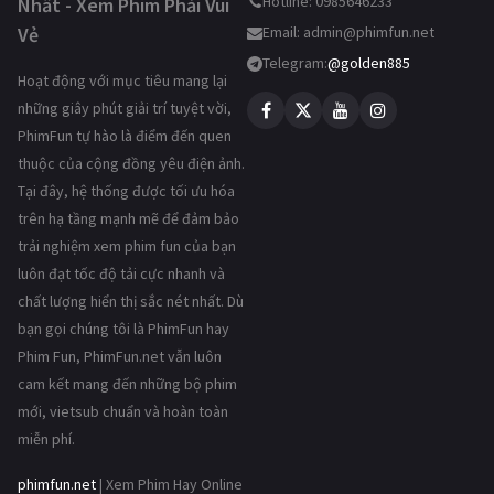
Hotline: 0985646233
Nhất - Xem Phim Phải Vui
Vẻ
Email:
admin@phimfun.net
Telegram:
@golden885
Hoạt động với mục tiêu mang lại
những giây phút giải trí tuyệt vời,
PhimFun tự hào là điểm đến quen
thuộc của cộng đồng yêu điện ảnh.
Tại đây, hệ thống được tối ưu hóa
trên hạ tầng mạnh mẽ để đảm bảo
trải nghiệm xem phim fun của bạn
luôn đạt tốc độ tải cực nhanh và
chất lượng hiển thị sắc nét nhất. Dù
bạn gọi chúng tôi là PhimFun hay
Phim Fun, PhimFun.net vẫn luôn
cam kết mang đến những bộ phim
mới, vietsub chuẩn và hoàn toàn
miễn phí.
phimfun.net
| Xem Phim Hay Online