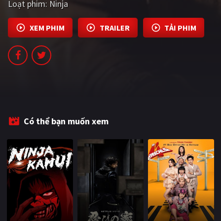
Loạt phim:
Ninja
PHIM MỚI
XEM PHIM
TRAILER
TẢI PHIM
PHIM BỘ
PHIM LẺ
PHIM CHIẾU RẠP
TUYỂN TẬP PHIM
BLOG
Có thể bạn muốn xem