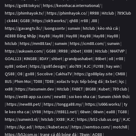
https://go88.tokyo/
|
https://keonhacai.international/
|
https://phimhayok.tv/
|
https://phimhayok.co/
|
RR88
|
Hitclub
|
789Club
|
ck444
|
GG88
|
https://ok9.works/
|
qh88
|
rr88
|
J88
|
https://gavangtv.llc/
|
luongsontv
|
sunwin
|
hitclub
|
kèo nhà cái
|
AE888 Đăng Nhập
|
Hay88
|
Hay88
|
Hay88
|
Hay88
|
Hay88
|
Hay88
|
hitclub
|
https://mm88.tax/
|
sunwin
|
https://icm88.com/
|
sunwin
|
https://aukuwin.com/
|
GG88
|
RR88
|
shbet
|
XX88
|
Hitclub
|
NHATVIP
|
GOAL123
|
KING88
|
8DAY
|
shbet
|
grandpashabet
|
86bet
|
o8
|
rr88
|
uy88
|
onbet
|
https://go8f.design/
|
alo789
|
KJC
|
FLY88
|
hay.win
|
QS88
|
O8
|
go88
|
Socolive
|
CakhiaTV
|
https://go88play.site
|
CM88
|
8US
|
Phim Moi
|
TD88
|
TD88
|
xoilactv trực tiếp bóng đá
|
8x bet
|
kjc
|
xx88
|
https://taisunwin.dev
|
Hitclub
|
FABET
|
BIG88
|
Kubet
|
789 club
|
https://ee88-app.sa.com/
|
new88
|
soi keo nha cai
|
Sunwin chính thức
|
https://new88.pet/
|
https://tongga88.my/
|
https://s666.works/
|
ty
le keo nha cai
|
UY88
|
https://tt8811.net/
|
68win
|
68win
|
ea88
|
TG88
|
https://sunwin3.nl/
|
hitclub
|
XX88
|
KJC
|
https://b52-club.us.org/
|
KJC
|
https://kjc.ad/
|
https://kubet.eco/
|
https://xemtiso.com/
|
motchill
|
https://b52com.io
|
trang cá độ bóng đá
|
78win
|
AO88
|