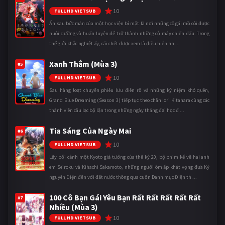
10
FULL HD VIETSUB
Ẩn sau bức màn của một học viện bí mật là nơi những cô gái mồ côi được
nuôi dưỡng và huấn luyện để trở thành những cỗ máy chiến đấu. Trong
thế giới khắc nghiệt ấy, cái chết được xem là điều hiển nh ...
Xanh Thẳm (Mùa 3)
#5
10
FULL HD VIETSUB
Sau hàng loạt chuyến phiêu lưu điên rồ và những kỷ niệm khó quên,
Grand Blue Dreaming (Season 3) tiếp tục theo chân Iori Kitahara cùng các
thành viên câu lạc bộ lặn trong những ngày tháng đại học đ ...
Tia Sáng Của Ngày Mai
#6
10
FULL HD VIETSUB
Lấy bối cảnh một Kyoto giả tưởng của thế kỷ 20, bộ phim kể về hai anh
em Seiroku và Kihachi Sakamoto, những người ôm ấp khát vọng đưa Kỷ
nguyên Điện đến với đất nước thông qua cuốn Danh mục Điện th ...
100 Cô Bạn Gái Yêu Bạn Rất Rất Rất Rất Rất
#7
Nhiều (Mùa 3)
10
FULL HD VIETSUB