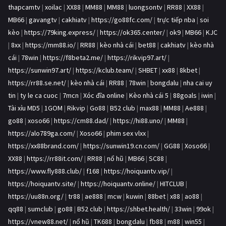
thapcamtv
|
xoilac
|
XX88
|
MM88
|
MM88
|
luongsontv
|
RR88
|
XX88
|
MB66
|
gavangtv
|
cakhiatv
|
https://go88fc.com/
|
trực tiếp nba
|
soi
kèo
|
https://79king.express/
|
https://ok365.center/
|
ok9
|
MB66
|
KJC
|
8xx
|
https://mm88.io/
|
RR88
|
kèo nhà cái
|
bet88
|
cakhiatv
|
kèo nhà
cái
|
78win
|
https://f8beta2.me/
|
https://rikvip97.art/
|
https://sunwin97.art/
|
https://kclub.team/
|
SHBET
|
xx88
|
8kbet
|
https://rr88.se.net/
|
kèo nhà cái
|
RR88
|
78win
|
bongdalu
|
nha cai uy
tin
|
ty le ca cuoc
|
7mcn
|
Xóc đĩa online
|
Kèo nhà cái 5
|
88goals
|
iwin
|
Tài xỉu MD5
|
1GOM
|
Rikvip
|
Go88
|
B52 club
|
max88
|
MM88
|
Ae888
|
go88
|
xoso66
|
https://cm88.dad/
|
https://hi88.uno/
|
MM88
|
https://alo789ga.com/
|
Xoso66
|
phim sex vlxx
|
https://xx88brand.com/
|
https://sunwin19.cn.com/
|
GG88
|
Xoso66
|
XX88
|
https://rr88it.com/
|
RR88
|
nổ hũ
|
MB66
|
SC88
|
https://www.fly888.club/
|
f168
|
https://hoiquantv.vip/
|
https://hoiquantv.site/
|
https://hoiquantv.online/
|
HITCLUB
|
https://uu88n.org/
|
tr88
|
ae888
|
mcw
|
kuwin
|
88bet
|
x88
|
ao88
|
qq88
|
sumclub
|
go88
|
B52 club
|
https://shbet.health/
|
33win
|
99ok
|
https://vnew88.net/
|
nổ hũ
|
TK688
|
bongdalu
|
fb88
|
m88
|
win55
|