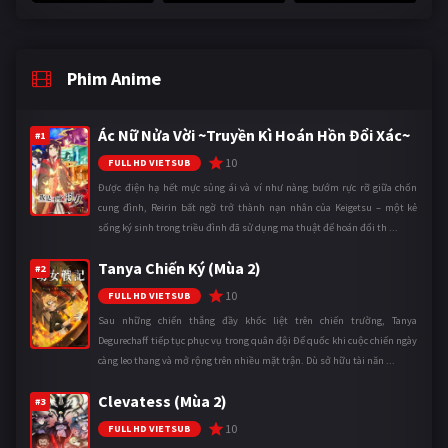
Phim Anime
Ác Nữ Nửa Vời ~Truyền Kì Hoán Hồn Đổi Xác~
#1
10
FULL HD VIETSUB
Được điện hạ hết mực sủng ái và ví như nàng bướm rực rỡ giữa chốn
cung đình, Reirin bất ngờ trở thành nạn nhân của Keigetsu – một kẻ
sống ký sinh trong triều đình đã sử dụng ma thuật để hoán đổi th ...
Tanya Chiến Ký (Mùa 2)
#2
10
FULL HD VIETSUB
Sau những chiến thắng đầy khốc liệt trên chiến trường, Tanya
Degurechaff tiếp tục phục vụ trong quân đội Đế quốc khi cuộc chiến ngày
càng leo thang và mở rộng trên nhiều mặt trận. Dù sở hữu tài năn ...
Clevatess (Mùa 2)
#3
10
FULL HD VIETSUB