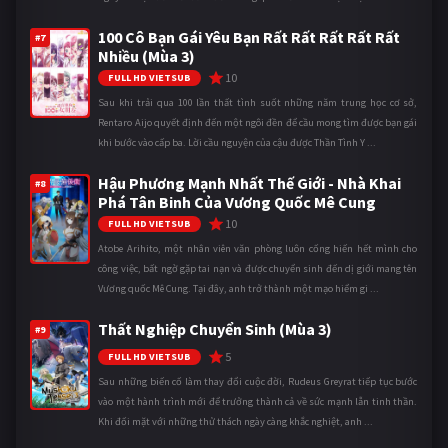
100 Cô Bạn Gái Yêu Bạn Rất Rất Rất Rất Rất
#7
Nhiều (Mùa 3)
10
FULL HD VIETSUB
Sau khi trải qua 100 lần thất tình suốt những năm trung học cơ sở,
Rentaro Aijo quyết định đến một ngôi đền để cầu mong tìm được bạn gái
khi bước vào cấp ba. Lời cầu nguyện của cậu được Thần Tình Y ...
Hậu Phương Mạnh Nhất Thế Giới - Nhà Khai
#8
Phá Tân Binh Của Vương Quốc Mê Cung
10
FULL HD VIETSUB
Atobe Arihito, một nhân viên văn phòng luôn cống hiến hết mình cho
công việc, bất ngờ gặp tai nạn và được chuyển sinh đến dị giới mang tên
Vương quốc Mê Cung. Tại đây, anh trở thành một mạo hiểm gi ...
Thất Nghiệp Chuyển Sinh (Mùa 3)
#9
5
FULL HD VIETSUB
Sau những biến cố làm thay đổi cuộc đời, Rudeus Greyrat tiếp tục bước
vào một hành trình mới để trưởng thành cả về sức mạnh lẫn tinh thần.
Khi đối mặt với những thử thách ngày càng khắc nghiệt, anh ...