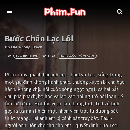
THỂ LOẠI
Bước Chân Lạc Lối
Thần thoại - Cổ trang
Hành động
On the Wrong Track
1983
4,173
FULL HD VIETSUB
TRUNG QUỐC - HỒNG KÔNG
Tâm lý
Chiến tranh
Võ thuật - Kiếm hiệp
Nhạc kịch
Phim xoay quanh hai anh em - Paul và Ted, sống trong
một gia đình không hạnh phúc, thường xuyên bị cha bạo
Kinh dị
Tội phạm - Hình sự
hành. Không chịu nổi cuộc sống ngột ngạt, cả hai bắt
Phiêu lưu
Hài hước
đầu phá phách, bỏ học và lao vào những trò nổi loạn để
tìm sự tự do. Một lần vì sai lầm bồng bột, Ted vô tình
Viễn tưởng
Khoa học - Tài liệu
gây ra tai nạn khiến một nhân viên trật tự đường sắt
Hoạt hình
Thể thao
thiệt mạng. Hai anh em bị cảnh sát truy bắt. Paul -
người anh luôn che chở cho em - quyết định đưa Ted
Tình cảm - Lãng mạn
Kỳ ảo