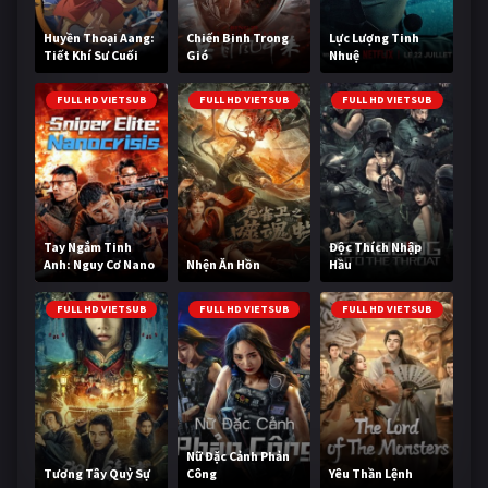
Huyền Thoại Aang:
Chiến Binh Trong
Lực Lượng Tinh
Tiết Khí Sư Cuối
Gió
Nhuệ
Cùng
FULL HD VIETSUB
FULL HD VIETSUB
FULL HD VIETSUB
Tay Ngắm Tinh
Độc Thích Nhập
Anh: Nguy Cơ Nano
Nhện Ăn Hồn
Hầu
FULL HD VIETSUB
FULL HD VIETSUB
FULL HD VIETSUB
Nữ Đặc Cảnh Phản
Tương Tây Quỷ Sự
Công
Yêu Thần Lệnh