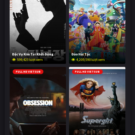
Đặc Vụ Kim Tái Khởi Động
Đảo Hải Tặc
599,423 lượt xem
4,209,590 lượt xem
FULL HD VIETSUB
FULL HD VIETSUB