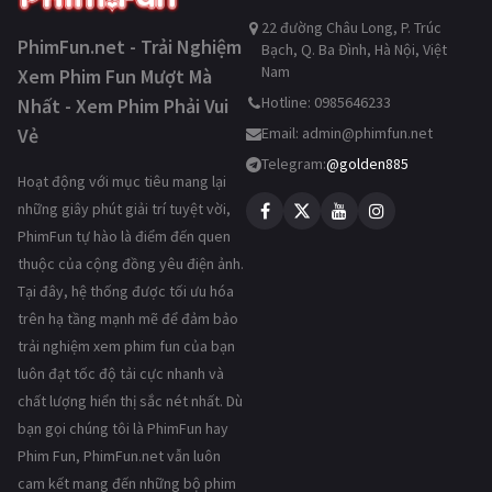
22 đường Châu Long, P. Trúc
PhimFun.net - Trải Nghiệm
Bạch, Q. Ba Đình, Hà Nội, Việt
Nam
Xem Phim Fun Mượt Mà
Hotline: 0985646233
Nhất - Xem Phim Phải Vui
Vẻ
Email:
admin@phimfun.net
Telegram:
@golden885
Hoạt động với mục tiêu mang lại
những giây phút giải trí tuyệt vời,
PhimFun tự hào là điểm đến quen
thuộc của cộng đồng yêu điện ảnh.
Tại đây, hệ thống được tối ưu hóa
trên hạ tầng mạnh mẽ để đảm bảo
trải nghiệm xem phim fun của bạn
luôn đạt tốc độ tải cực nhanh và
chất lượng hiển thị sắc nét nhất. Dù
bạn gọi chúng tôi là PhimFun hay
Phim Fun, PhimFun.net vẫn luôn
cam kết mang đến những bộ phim