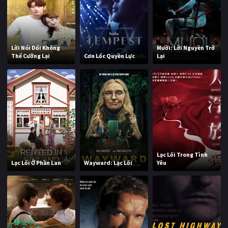
Lời Nói Dối Không
Mười: Lời Nguyền Trở
Thể Cưỡng Lại
Cơn Lốc Quyền Lực
Lại
Lạc Lối Trong Tình
Lạc Lối Ở Phần Lan
Wayward: Lạc Lối
Yêu