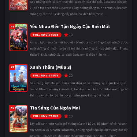
Sau những biến cố làm thay đổi cục diện của thế giới, Clevatess (Season
2) tiếp tục theo chân Clevatess cùng những đồng minh trong cuộc chiến
chống lại các thế lực đang đẩy nhân loại đến bờ vực diệ ...
Yêu Nhau Đến Tận Ngày Cậu Biến Mất
#4
10
FULL HD VIETSUB
Ẩn sau bức màn của một học viện bí mật là nơi những cô gái mồ côi được
nuôi dưỡng và huấn luyện để trở thành những cỗ máy chiến đấu. Trong
thế giới khắc nghiệt ấy, cái chết được xem là điều hiển nh ...
Xanh Thẳm (Mùa 3)
#5
10
FULL HD VIETSUB
Sau hàng loạt chuyến phiêu lưu điên rồ và những kỷ niệm khó quên,
Grand Blue Dreaming (Season 3) tiếp tục theo chân Iori Kitahara cùng các
thành viên câu lạc bộ lặn trong những ngày tháng đại học đ ...
Tia Sáng Của Ngày Mai
#6
10
FULL HD VIETSUB
Lấy bối cảnh một Kyoto giả tưởng của thế kỷ 20, bộ phim kể về hai anh
em Seiroku và Kihachi Sakamoto, những người ôm ấp khát vọng đưa Kỷ
nguyên Điện đến với đất nước thông qua cuốn Danh mục Điện th ...