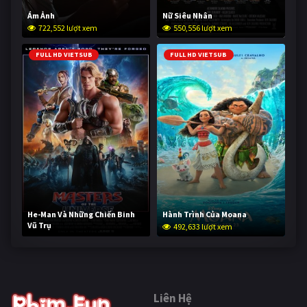
Ám Ảnh
Nữ Siêu Nhân
722,552 lượt xem
550,556 lượt xem
FULL HD VIETSUB
FULL HD VIETSUB
He-Man Và Những Chiến Binh
Hành Trình Của Moana
Vũ Trụ
492,633 lượt xem
241,582 lượt xem
Liên Hệ