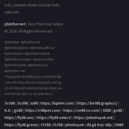
mới, vietsub chuẩn và hoàn toàn
miễn phí.
phimfun.net
| Xem Phim Hay Online
© 2026. All Rights Reserved
#phimfun #phimfunnet
#phimfunonline #phimfunofficial
#phimfunhd #phimfunvietsub
#phimfunmienphi #xemphimfun
#phimfun2026 #phimfunmoi
#phimfun.net
Trang web này không lưu trữ bất kỳ tệp
nào trên máy chủ của chúng tôi, chúng
tôi chỉ liên kết với phương tiện được lưu
trữ trên các dịch vụ của bên thứ 3.
Sv388
|
Sv368
|
xx88
|
https://luphim.com/
|
https://bet88.graphics/
|
KJC
|
go88
|
https://rr88pet.com/
|
https://cm88.cn.com/
|
XX88
|
go88
|
https://fly88.uno/
|
https://fly88.select/
|
https://phimhayok.onl/
|
https://fly88.green/
|
FLY88
|
FLY88
|
phimhayok
|
đá gà trực tiếp
|
CM88