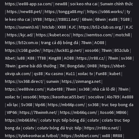
https://ee88-app.sa.com/
|
new88
|
soi keo nha cai
|
Sunwin chính thức
|
https://new88.pet/
|
https://tongga88.my/
|
https://s666.works/
|
ty
le keo nha cai
|
UY88
|
https://tt8811.net/
|
68win
|
68win
|
ea88
|
TG88
|
https://sunwin3.nl/
|
hitclub
|
XX88
|
KJC
|
https://b52-club.us.org/
|
KJC
|
https://kjc.ad/
|
https://kubet.eco/
|
https://xemtiso.com/
|
motchill
|
https://b52com.io
|
trang cá độ bóng đá
|
78win
|
AO88
|
https://c168.guide/
|
https://luck81.jp.net/
|
xoso66
|
78win
|
B52club
|
Xibet
|
lu88
|
K88
|
TT88
|
King88
|
AO88
|
https://rr88.cz/
|
78win
|
sv368
|
78win
|
game bài đổi thưởng
|
7M
|
Bongdalu
|
DH88
|
https://shbet-
okvip.uk.com/
|
qs88
|
Ku casino
|
Ku11
|
xoilac tv
|
Fun88
|
kubet
|
https://sv368.direct/
|
sunwin
|
https://zinmanga.net
|
https://ee88vie.com/
|
Kubet88
|
78win
|
sv368
|
nhà cái lô đề
|
78win
|
xoilac tv
|
xoso66
|
https://keonhacai55.bet/
|
socolive
|
Alo789
|
Ae888
|
xôi lạc
|
Sv368
|
Vip66
|
https://mb66p.com/
|
sv368
|
truc tiep bong da
|
VIP66
|
https://78winnh.net/
|
https://mb66q.com/
|
Xoso66
|
MB66
|
https://mb66.life/
|
colatv trực tiếp bóng đá
|
colatv
|
colatv truc tiep
bong da
|
colatv
|
colatv bóng đá trực tiếp
|
https://rr88co.net/
|
https://tylekeonhacai.futbol/
|
https://bshbet.com/
|
xx88
|
RR88
|