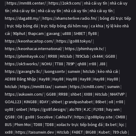
|
https://mm88.center/
|
https://2ok9.com/
|
nhà cái uy tín
|
nhà cái uy
tín
|
nhà cái uy tín
|
nhà cái uy tín
|
nhà cái uy tín
|
nhà cái uy tín
|
https://daga88.my/
|
https://xhamsterlive.radio.fm/
|
bóng đá trực tiếp
|
trực tiếp bóng đá
|
trực tiếp bóng đá hôm nay
|
ca khia
|
tỷ lệ kèo nhà
cái
|
90phut
|
thapcam
|
gavang
|
u888
|
SHBET
|
fly88
|
https://keonhacaitop.com/
|
https://go88.tokyo/
|
https://keonhacai.international/
|
https://phimhayok.tv/
|
https://phimhayok.co/
|
RR88
|
Hitclub
|
789Club
|
ck444
|
GG88
|
https://ok9.works/
|
NOHU
|
TT88
|
789P
|
qh88
|
rr88
|
J88
|
https://gavangtv.llc/
|
luongsontv
|
sunwin
|
hitclub
|
kèo nhà cái
|
AE888 Đăng Nhập
|
Hay88
|
Hay88
|
Hay88
|
Hay88
|
Hay88
|
Hay88
|
hitclub
|
https://mm88.tax/
|
sunwin
|
https://icm88.com/
|
sunwin
|
https://aukuwin.com/
|
GG88
|
RR88
|
shbet
|
XX88
|
Hitclub
|
NHATVIP
|
GOAL123
|
KING88
|
8DAY
|
shbet
|
grandpashabet
|
86bet
|
o8
|
rr88
|
uy88
|
onbet
|
https://go8f.design/
|
alo789
|
KJC
|
FLY88
|
hay.win
|
QS88
|
O8
|
go88
|
Socolive
|
CakhiaTV
|
https://go88play.site
|
CM88
|
8US
|
Phim Moi
|
TD88
|
TD88
|
xoilactv trực tiếp bóng đá
|
8x bet
|
kjc
|
xx88
|
https://taisunwin.dev
|
Hitclub
|
FABET
|
BIG88
|
Kubet
|
789 club
|