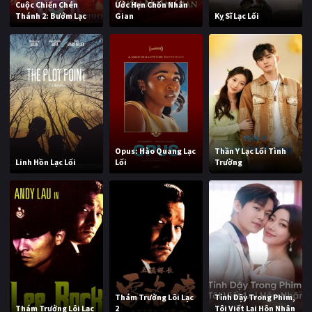
Cuộc Chiến Chén
Ước Hẹn Chốn Nhân
Thánh 2: Bướm Lạc
Gian
Kỵ Sĩ Lạc Lối
Opus: Hào Quang Lạc
Thần Y Lạc Lối Tình
Linh Hồn Lạc Lối
Lối
Trường
Thám Trưởng Lôi Lạc
Tỉnh Dậy Trong Phim,
Thám Trưởng Lôi Lạc
2
Tôi Viết Lại Hôn Nhân