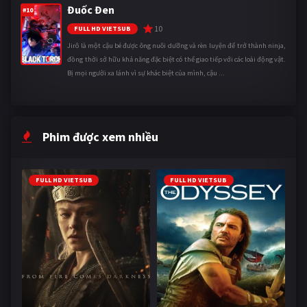
Đuốc Đen
#10
10
FULL HD VIETSUB
Jirô là một cậu bé được ông nuôi dưỡng và rèn luyện để trở thành ninja,
đồng thời sở hữu khả năng đặc biệt có thể giao tiếp với các loài động vật.
Bị mọi người xa lánh vì sự khác biệt của mình, cậu ...
Phim được xem nhiều
FULL HD VIETSUB
FULL HD VIETSUB