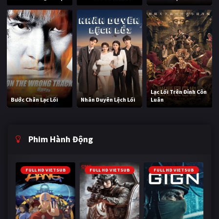
Lạc Lối Trên Đỉnh Côn
Bước Chân Lạc Lối
Nhân Duyên Lệch Lối
Luân
Phim Hành Động
FULL HD VIETSUB
FULL HD VIETSUB
FULL HD VIETSUB