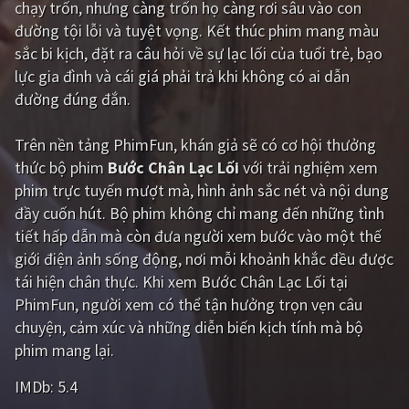
chạy trốn, nhưng càng trốn họ càng rơi sâu vào con
đường tội lỗi và tuyệt vọng. Kết thúc phim mang màu
Giật gân
Gia đình
sắc bi kịch, đặt ra câu hỏi về sự lạc lối của tuổi trẻ, bạo
Bí ẩn
Lịch sử
lực gia đình và cái giá phải trả khi không có ai dẫn
đường đúng đắn.
Viễn Tây
Tiểu sử
GameShow
DramaTV
Trên nền tảng
PhimFun
, khán giả sẽ có cơ hội thưởng
thức bộ phim
Bước Chân Lạc Lối
với trải nghiệm xem
QUỐC GIA
phim trực tuyến mượt mà, hình ảnh sắc nét và nội dung
đầy cuốn hút. Bộ phim không chỉ mang đến những tình
Âu - Mỹ
Trung Quốc - Hồng Kông
tiết hấp dẫn mà còn đưa người xem bước vào một thế
giới điện ảnh sống động, nơi mỗi khoảnh khắc đều được
Hàn Quốc
Nhật Bản
tái hiện chân thực. Khi xem Bước Chân Lạc Lối tại
Ấn Độ
Việt Nam
PhimFun, người xem có thể tận hưởng trọn vẹn câu
chuyện, cảm xúc và những diễn biến kịch tính mà bộ
Tổng hợp
phim mang lại.
IMDb:
5.4
CẬP NHẬT