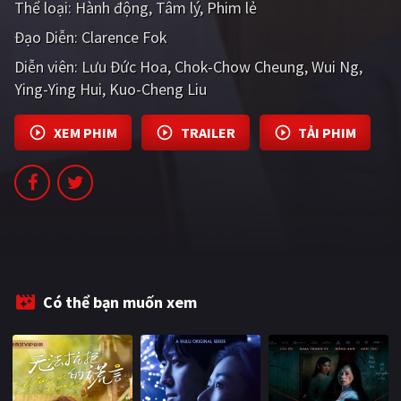
Thể loại:
Hành động
Tâm lý
Phim lẻ
PHIM MỚI
Đạo Diễn:
Clarence Fok
PHIM BỘ
Diễn viên:
Lưu Đức Hoa
Chok-Chow Cheung
Wui Ng
Ying-Ying Hui
PHIM LẺ
Kuo-Cheng Liu
PHIM CHIẾU RẠP
XEM PHIM
TRAILER
TẢI PHIM
TUYỂN TẬP PHIM
BLOG
Có thể bạn muốn xem