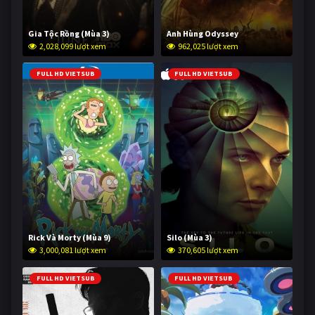
Gia Tộc Rồng (Mùa 3)
Anh Hùng Odyssey
2,028,099 lượt xem
962,025 lượt xem
FULL HD VIETSUB
FULL HD VIETSUB
Rick Và Morty (Mùa 9)
Silo (Mùa 3)
3,000,081 lượt xem
370,605 lượt xem
FULL HD VIETSUB
FULL HD VIETSUB