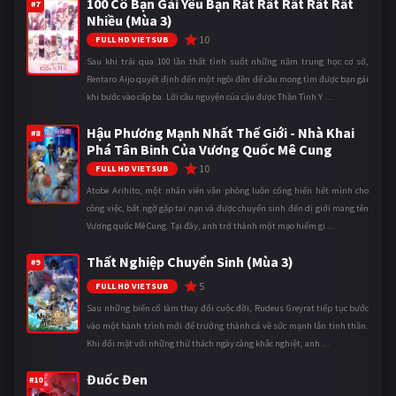
100 Cô Bạn Gái Yêu Bạn Rất Rất Rất Rất Rất
#7
Nhiều (Mùa 3)
10
FULL HD VIETSUB
Sau khi trải qua 100 lần thất tình suốt những năm trung học cơ sở,
Rentaro Aijo quyết định đến một ngôi đền để cầu mong tìm được bạn gái
khi bước vào cấp ba. Lời cầu nguyện của cậu được Thần Tình Y ...
Hậu Phương Mạnh Nhất Thế Giới - Nhà Khai
#8
Phá Tân Binh Của Vương Quốc Mê Cung
10
FULL HD VIETSUB
Atobe Arihito, một nhân viên văn phòng luôn cống hiến hết mình cho
công việc, bất ngờ gặp tai nạn và được chuyển sinh đến dị giới mang tên
Vương quốc Mê Cung. Tại đây, anh trở thành một mạo hiểm gi ...
Thất Nghiệp Chuyển Sinh (Mùa 3)
#9
5
FULL HD VIETSUB
Sau những biến cố làm thay đổi cuộc đời, Rudeus Greyrat tiếp tục bước
vào một hành trình mới để trưởng thành cả về sức mạnh lẫn tinh thần.
Khi đối mặt với những thử thách ngày càng khắc nghiệt, anh ...
Đuốc Đen
#10