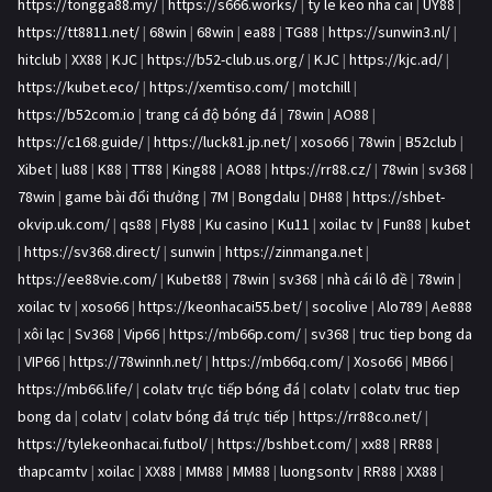
https://tongga88.my/
|
https://s666.works/
|
ty le keo nha cai
|
UY88
|
https://tt8811.net/
|
68win
|
68win
|
ea88
|
TG88
|
https://sunwin3.nl/
|
hitclub
|
XX88
|
KJC
|
https://b52-club.us.org/
|
KJC
|
https://kjc.ad/
|
https://kubet.eco/
|
https://xemtiso.com/
|
motchill
|
https://b52com.io
|
trang cá độ bóng đá
|
78win
|
AO88
|
https://c168.guide/
|
https://luck81.jp.net/
|
xoso66
|
78win
|
B52club
|
Xibet
|
lu88
|
K88
|
TT88
|
King88
|
AO88
|
https://rr88.cz/
|
78win
|
sv368
|
78win
|
game bài đổi thưởng
|
7M
|
Bongdalu
|
DH88
|
https://shbet-
okvip.uk.com/
|
qs88
|
Fly88
|
Ku casino
|
Ku11
|
xoilac tv
|
Fun88
|
kubet
|
https://sv368.direct/
|
sunwin
|
https://zinmanga.net
|
https://ee88vie.com/
|
Kubet88
|
78win
|
sv368
|
nhà cái lô đề
|
78win
|
xoilac tv
|
xoso66
|
https://keonhacai55.bet/
|
socolive
|
Alo789
|
Ae888
|
xôi lạc
|
Sv368
|
Vip66
|
https://mb66p.com/
|
sv368
|
truc tiep bong da
|
VIP66
|
https://78winnh.net/
|
https://mb66q.com/
|
Xoso66
|
MB66
|
https://mb66.life/
|
colatv trực tiếp bóng đá
|
colatv
|
colatv truc tiep
bong da
|
colatv
|
colatv bóng đá trực tiếp
|
https://rr88co.net/
|
https://tylekeonhacai.futbol/
|
https://bshbet.com/
|
xx88
|
RR88
|
thapcamtv
|
xoilac
|
XX88
|
MM88
|
MM88
|
luongsontv
|
RR88
|
XX88
|