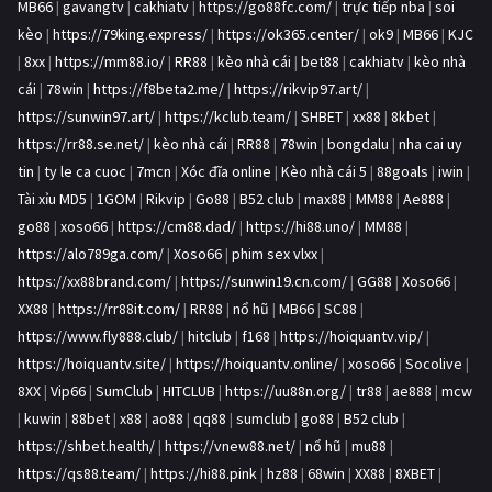
MB66
|
gavangtv
|
cakhiatv
|
https://go88fc.com/
|
trực tiếp nba
|
soi
kèo
|
https://79king.express/
|
https://ok365.center/
|
ok9
|
MB66
|
KJC
|
8xx
|
https://mm88.io/
|
RR88
|
kèo nhà cái
|
bet88
|
cakhiatv
|
kèo nhà
cái
|
78win
|
https://f8beta2.me/
|
https://rikvip97.art/
|
https://sunwin97.art/
|
https://kclub.team/
|
SHBET
|
xx88
|
8kbet
|
https://rr88.se.net/
|
kèo nhà cái
|
RR88
|
78win
|
bongdalu
|
nha cai uy
tin
|
ty le ca cuoc
|
7mcn
|
Xóc đĩa online
|
Kèo nhà cái 5
|
88goals
|
iwin
|
Tài xỉu MD5
|
1GOM
|
Rikvip
|
Go88
|
B52 club
|
max88
|
MM88
|
Ae888
|
go88
|
xoso66
|
https://cm88.dad/
|
https://hi88.uno/
|
MM88
|
https://alo789ga.com/
|
Xoso66
|
phim sex vlxx
|
https://xx88brand.com/
|
https://sunwin19.cn.com/
|
GG88
|
Xoso66
|
XX88
|
https://rr88it.com/
|
RR88
|
nổ hũ
|
MB66
|
SC88
|
https://www.fly888.club/
|
hitclub
|
f168
|
https://hoiquantv.vip/
|
https://hoiquantv.site/
|
https://hoiquantv.online/
|
xoso66
|
Socolive
|
8XX
|
Vip66
|
SumClub
|
HITCLUB
|
https://uu88n.org/
|
tr88
|
ae888
|
mcw
|
kuwin
|
88bet
|
x88
|
ao88
|
qq88
|
sumclub
|
go88
|
B52 club
|
https://shbet.health/
|
https://vnew88.net/
|
nổ hũ
|
mu88
|
https://qs88.team/
|
https://hi88.pink
|
hz88
|
68win
|
XX88
|
8XBET
|