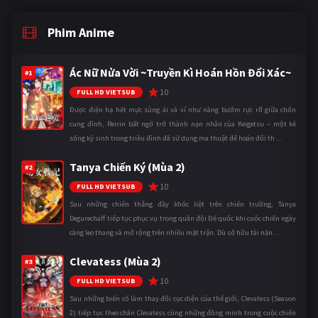
Phim Anime
Ác Nữ Nửa Vời ~Truyền Kì Hoán Hồn Đổi Xác~
#1
10
FULL HD VIETSUB
Được điện hạ hết mực sủng ái và ví như nàng bướm rực rỡ giữa chốn
cung đình, Reirin bất ngờ trở thành nạn nhân của Keigetsu – một kẻ
sống ký sinh trong triều đình đã sử dụng ma thuật để hoán đổi th ...
Tanya Chiến Ký (Mùa 2)
#2
10
FULL HD VIETSUB
Sau những chiến thắng đầy khốc liệt trên chiến trường, Tanya
Degurechaff tiếp tục phục vụ trong quân đội Đế quốc khi cuộc chiến ngày
càng leo thang và mở rộng trên nhiều mặt trận. Dù sở hữu tài năn ...
Clevatess (Mùa 2)
#3
10
FULL HD VIETSUB
Sau những biến cố làm thay đổi cục diện của thế giới, Clevatess (Season
2) tiếp tục theo chân Clevatess cùng những đồng minh trong cuộc chiến