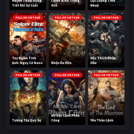
Huyền Thoại Aang:
Chiến Binh Trong
Lực Lượng Tinh
Tiết Khí Sư Cuối
Gió
Nhuệ
Cùng
FULL HD VIETSUB
FULL HD VIETSUB
FULL HD VIETSUB
Tay Ngắm Tinh
Độc Thích Nhập
Anh: Nguy Cơ Nano
Nhện Ăn Hồn
Hầu
FULL HD VIETSUB
FULL HD VIETSUB
FULL HD VIETSUB
Nữ Đặc Cảnh Phản
Tương Tây Quỷ Sự
Công
Yêu Thần Lệnh