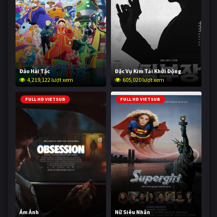
Đảo Hải Tặc
Đặc Vụ Kim Tái Khởi Động
4,219,122 lượt xem
605,020 lượt xem
FULL HD VIETSUB
FULL HD VIETSUB
Ám Ảnh
Nữ Siêu Nhân