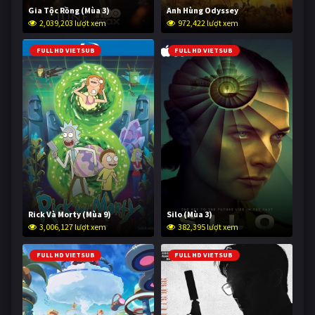
Gia Tộc Rồng (Mùa 3)
Anh Hùng Odyssey
2,039,203 lượt xem
972,422 lượt xem
FULL HD VIETSUB
FULL HD VIETSUB
Rick Và Morty (Mùa 9)
Silo (Mùa 3)
3,006,127 lượt xem
382,395 lượt xem
FULL HD VIETSUB
FULL HD VIETSUB