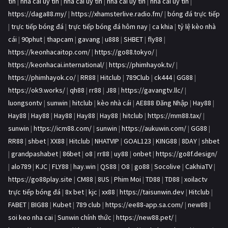
tín
|
nhà cái uy tín
|
nhà cái uy tín
|
nhà cái uy tín
|
nhà cái uy tín
|
https://daga88.my/
|
https://xhamsterlive.radio.fm/
|
bóng đá trực tiếp
|
trực tiếp bóng đá
|
trực tiếp bóng đá hôm nay
|
ca khia
|
tỷ lệ kèo nhà
cái
|
90phut
|
thapcam
|
gavang
|
u888
|
SHBET
|
fly88
|
https://keonhacaitop.com/
|
https://go88.tokyo/
|
https://keonhacai.international/
|
https://phimhayok.tv/
|
https://phimhayok.co/
|
RR88
|
Hitclub
|
789Club
|
ck444
|
GG88
|
https://ok9.works/
|
qh88
|
rr88
|
J88
|
https://gavangtv.llc/
|
luongsontv
|
sunwin
|
hitclub
|
kèo nhà cái
|
AE888 Đăng Nhập
|
Hay88
|
Hay88
|
Hay88
|
Hay88
|
Hay88
|
Hay88
|
hitclub
|
https://mm88.tax/
|
sunwin
|
https://icm88.com/
|
sunwin
|
https://aukuwin.com/
|
GG88
|
RR88
|
shbet
|
XX88
|
Hitclub
|
NHATVIP
|
GOAL123
|
KING88
|
8DAY
|
shbet
|
grandpashabet
|
86bet
|
o8
|
rr88
|
uy88
|
onbet
|
https://go8f.design/
|
alo789
|
KJC
|
FLY88
|
hay.win
|
QS88
|
O8
|
go88
|
Socolive
|
CakhiaTV
|
https://go88play.site
|
CM88
|
8US
|
Phim Moi
|
TD88
|
TD88
|
xoilactv
trực tiếp bóng đá
|
8x bet
|
kjc
|
xx88
|
https://taisunwin.dev
|
Hitclub
|
FABET
|
BIG88
|
Kubet
|
789 club
|
https://ee88-app.sa.com/
|
new88
|
soi keo nha cai
|
Sunwin chính thức
|
https://new88.pet/
|