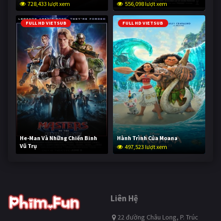
728,433 lượt xem
556,098 lượt xem
FULL HD VIETSUB
FULL HD VIETSUB
He-Man Và Những Chiến Binh
Hành Trình Của Moana
Vũ Trụ
497,523 lượt xem
246,805 lượt xem
Liên Hệ
22 đường Châu Long, P. Trúc