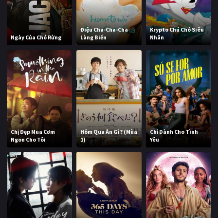
Điệu Cha-Cha-Cha
Krypto Chú Chó Siêu
Ngày Của Chó Rừng
Làng Biển
Nhân
Chị Đẹp Mua Cơm
Hôm Qua Ăn Gì? (Mùa
Chỉ Dành Cho Tình
Ngon Cho Tôi
1)
Yêu