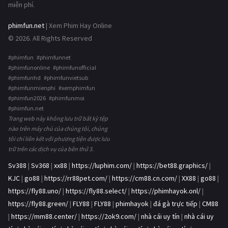
miễn phí.
phimfun.net
| Xem Phim Hay Online
© 2026. All Rights Reserved
#phimfun #phimfunnet
#phimfunonline #phimfunofficial
#phimfunhd #phimfunvietsub
#phimfunmienphi #xemphimfun
#phimfun2026 #phimfunmoi
#phimfun.net
Trang web này không lưu trữ bất kỳ tệp
nào trên máy chủ của chúng tôi, chúng
tôi chỉ liên kết với phương tiện được lưu
trữ trên các dịch vụ của bên thứ 3.
Sv388
|
Sv368
|
xx88
|
https://luphim.com/
|
https://bet88.graphics/
|
KJC
|
go88
|
https://rr88pet.com/
|
https://cm88.cn.com/
|
XX88
|
go88
|
https://fly88.uno/
|
https://fly88.select/
|
https://phimhayok.onl/
|
https://fly88.green/
|
FLY88
|
FLY88
|
phimhayok
|
đá gà trực tiếp
|
CM88
|
https://mm88.center/
|
https://2ok9.com/
|
nhà cái uy tín
|
nhà cái uy