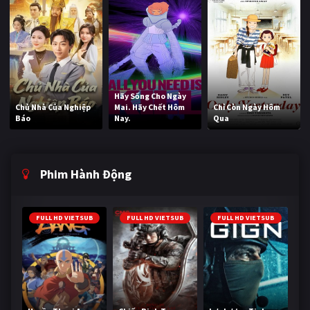
Hãy Sống Cho Ngày
Chủ Nhà Của Nghiệp
Mai. Hãy Chết Hôm
Chỉ Còn Ngày Hôm
Báo
Nay.
Qua
Phim Hành Động
FULL HD VIETSUB
FULL HD VIETSUB
FULL HD VIETSUB