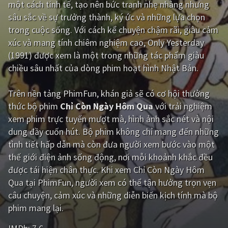
một cách tinh tế, tạo nên bức tranh nhẹ nhàng nhưng
sâu sắc về sự trưởng thành, ký ức và những lựa chọn
Giật gân
Gia đình
trong cuộc sống. Với cách kể chuyện chậm rãi, giàu cảm
Bí ẩn
Lịch sử
xúc và mang tính chiêm nghiệm cao, Only Yesterday
(1991) được xem là một trong những tác phẩm giàu
Viễn Tây
Tiểu sử
chiều sâu nhất của dòng phim hoạt hình Nhật Bản.
GameShow
DramaTV
Trên nền tảng
PhimFun
, khán giả sẽ có cơ hội thưởng
QUỐC GIA
thức bộ phim
Chỉ Còn Ngày Hôm Qua
với trải nghiệm
xem phim trực tuyến mượt mà, hình ảnh sắc nét và nội
Âu - Mỹ
Trung Quốc - Hồng Kông
dung đầy cuốn hút. Bộ phim không chỉ mang đến những
tình tiết hấp dẫn mà còn đưa người xem bước vào một
Hàn Quốc
Nhật Bản
thế giới điện ảnh sống động, nơi mỗi khoảnh khắc đều
Ấn Độ
Việt Nam
được tái hiện chân thực. Khi xem Chỉ Còn Ngày Hôm
Qua tại PhimFun, người xem có thể tận hưởng trọn vẹn
Tổng hợp
câu chuyện, cảm xúc và những diễn biến kịch tính mà bộ
phim mang lại.
CẬP NHẬT