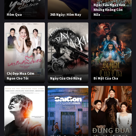
Ngày Xửa Ngày Xưa...
Nhưng Không Còn
Hôm Qua
365 Ngày: Hôm Nay
Nữa
Chị Đẹp Mua Cơm
Ngon Cho Tôi
Ngày Của Chó Rừng
Bí Mật Của Cha