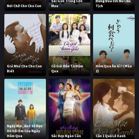
Sài Gòn Trong Cơn
Đừng Đùa Với Nữ Chủ
Nơi Chở Che Cho Con
Mưa
Tịch
Giá Như Cha Cho Con
Cô Gái Đến Từ Hôm
Hôm Qua Ăn Gì? (Mùa
Biết
Qua
2)
Ngày Mai, Anh Sẽ Hẹn
Hò Với Em Của Ngày
Hôm Qua
Sắc Đẹp Ngàn Cân
Cắn 1 Quả Lê Xanh