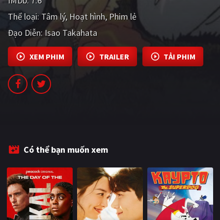
IMDb:
7.6
PHIM MỚI
Thể loại:
Tâm lý
Hoạt hình
Phim lẻ
PHIM BỘ
Đạo Diễn:
Isao Takahata
PHIM LẺ
XEM PHIM
TRAILER
TẢI PHIM
PHIM CHIẾU RẠP
TUYỂN TẬP PHIM
BLOG
Có thể bạn muốn xem