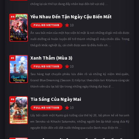
chống lại các thế lực đang đẩy nhân loại đến bờ vực diệ ...
Yêu Nhau Đến Tận Ngày Cậu Biến Mất
#4
10
FULL HD VIETSUB
Ẩn sau bức màn của một học viện bí mật là nơi những cô gái mồ côi được
nuôi dưỡng và huấn luyện để trở thành những cỗ máy chiến đấu. Trong
thế giới khắc nghiệt ấy, cái chết được xem là điều hiển nh ...
Xanh Thẳm (Mùa 3)
#5
10
FULL HD VIETSUB
Sau hàng loạt chuyến phiêu lưu điên rồ và những kỷ niệm khó quên,
Grand Blue Dreaming (Season 3) tiếp tục theo chân Iori Kitahara cùng các
thành viên câu lạc bộ lặn trong những ngày tháng đại học đ ...
Tia Sáng Của Ngày Mai
#6
10
FULL HD VIETSUB
Lấy bối cảnh một Kyoto giả tưởng của thế kỷ 20, bộ phim kể về hai anh
em Seiroku và Kihachi Sakamoto, những người ôm ấp khát vọng đưa Kỷ
nguyên Điện đến với đất nước thông qua cuốn Danh mục Điện th ...