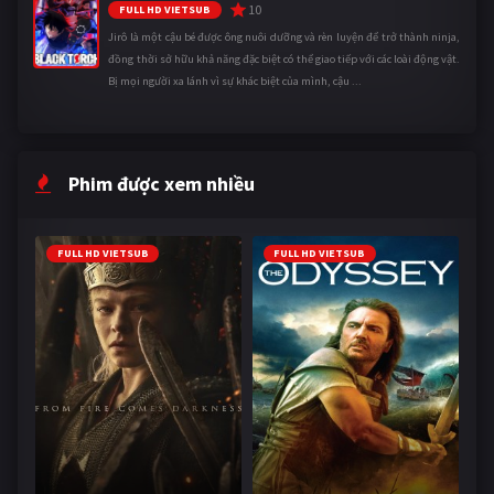
10
FULL HD VIETSUB
Jirô là một cậu bé được ông nuôi dưỡng và rèn luyện để trở thành ninja,
đồng thời sở hữu khả năng đặc biệt có thể giao tiếp với các loài động vật.
Bị mọi người xa lánh vì sự khác biệt của mình, cậu ...
Phim được xem nhiều
FULL HD VIETSUB
FULL HD VIETSUB