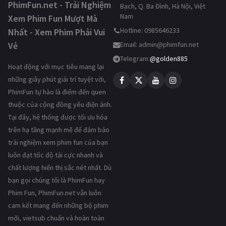
PhimFun.net - Trải Nghiệm
Bạch, Q. Ba Đình, Hà Nội, Việt
Nam
Xem Phim Fun Mượt Mà
Hotline: 0985646233
Nhất - Xem Phim Phải Vui
Vẻ
Email:
admin@phimfun.net
Telegram:
@golden885
Hoạt động với mục tiêu mang lại
những giây phút giải trí tuyệt vời,
PhimFun tự hào là điểm đến quen
thuộc của cộng đồng yêu điện ảnh.
Tại đây, hệ thống được tối ưu hóa
trên hạ tầng mạnh mẽ để đảm bảo
trải nghiệm xem phim fun của bạn
luôn đạt tốc độ tải cực nhanh và
chất lượng hiển thị sắc nét nhất. Dù
bạn gọi chúng tôi là PhimFun hay
Phim Fun, PhimFun.net vẫn luôn
cam kết mang đến những bộ phim
mới, vietsub chuẩn và hoàn toàn