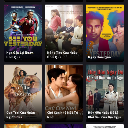
Hẹn Gặp Lại Ngày
Nàng Thơ Của Ngày
Hôm Qua
Hôm Qua
Ngày Hôm Qua
Con Trai Của Ngàn
Chú Cún Nhỏ Mất Trí
Hủy Hôn Ngày Đó Là
Người Cha
Nhớ
Khở Đầu Của Địa Ngục