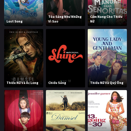
Tỏa Sáng Như Những
Cẩm Nang Cho Thiếu
Lost Song
Vì Sao
Nữ
Thiếu Nữ Và Ác Long
Chiếu Sáng
Thiếu Nữ Và Quý Ông