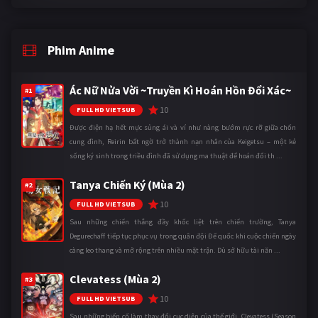
Phim Anime
Ác Nữ Nửa Vời ~Truyền Kì Hoán Hồn Đổi Xác~
#1
10
FULL HD VIETSUB
Được điện hạ hết mực sủng ái và ví như nàng bướm rực rỡ giữa chốn
cung đình, Reirin bất ngờ trở thành nạn nhân của Keigetsu – một kẻ
sống ký sinh trong triều đình đã sử dụng ma thuật để hoán đổi th ...
Tanya Chiến Ký (Mùa 2)
#2
10
FULL HD VIETSUB
Sau những chiến thắng đầy khốc liệt trên chiến trường, Tanya
Degurechaff tiếp tục phục vụ trong quân đội Đế quốc khi cuộc chiến ngày
càng leo thang và mở rộng trên nhiều mặt trận. Dù sở hữu tài năn ...
Clevatess (Mùa 2)
#3
10
FULL HD VIETSUB
Sau những biến cố làm thay đổi cục diện của thế giới, Clevatess (Season