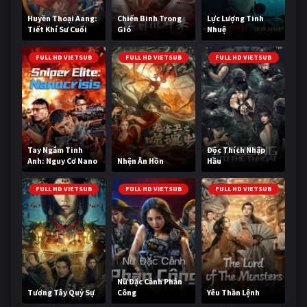
Huyền Thoại Aang:
Chiến Binh Trong
Lực Lượng Tinh
Tiết Khí Sư Cuối
Gió
Nhuệ
Cùng
FULL HD VIETSUB
FULL HD VIETSUB
FULL HD VIETSUB
Tay Ngắm Tinh
Độc Thích Nhập
Anh: Nguy Cơ Nano
Nhện Ăn Hồn
Hầu
FULL HD VIETSUB
FULL HD VIETSUB
FULL HD VIETSUB
Nữ Đặc Cảnh Phản
Tương Tây Quỷ Sự
Công
Yêu Thần Lệnh