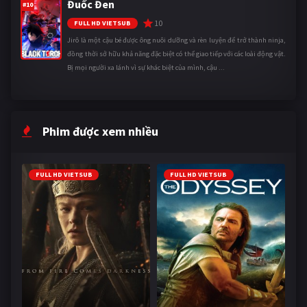
Đuốc Đen
#10
10
FULL HD VIETSUB
Jirô là một cậu bé được ông nuôi dưỡng và rèn luyện để trở thành ninja,
đồng thời sở hữu khả năng đặc biệt có thể giao tiếp với các loài động vật.
Bị mọi người xa lánh vì sự khác biệt của mình, cậu ...
Phim được xem nhiều
FULL HD VIETSUB
FULL HD VIETSUB