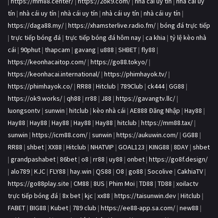
|
https://mm88.center/
|
https://2ok9.com/
|
nhà cái uy tín
|
nhà cái uy
tín
|
nhà cái uy tín
|
nhà cái uy tín
|
nhà cái uy tín
|
nhà cái uy tín
|
https://daga88.my/
|
https://xhamsterlive.radio.fm/
|
bóng đá trực tiếp
|
trực tiếp bóng đá
|
trực tiếp bóng đá hôm nay
|
ca khia
|
tỷ lệ kèo nhà
cái
|
90phut
|
thapcam
|
gavang
|
u888
|
SHBET
|
fly88
|
https://keonhacaitop.com/
|
https://go88.tokyo/
|
https://keonhacai.international/
|
https://phimhayok.tv/
|
https://phimhayok.co/
|
RR88
|
Hitclub
|
789Club
|
ck444
|
GG88
|
https://ok9.works/
|
qh88
|
rr88
|
J88
|
https://gavangtv.llc/
|
luongsontv
|
sunwin
|
hitclub
|
kèo nhà cái
|
AE888 Đăng Nhập
|
Hay88
|
Hay88
|
Hay88
|
Hay88
|
Hay88
|
Hay88
|
hitclub
|
https://mm88.tax/
|
sunwin
|
https://icm88.com/
|
sunwin
|
https://aukuwin.com/
|
GG88
|
RR88
|
shbet
|
XX88
|
Hitclub
|
NHATVIP
|
GOAL123
|
KING88
|
8DAY
|
shbet
|
grandpashabet
|
86bet
|
o8
|
rr88
|
uy88
|
onbet
|
https://go8f.design/
|
alo789
|
KJC
|
FLY88
|
hay.win
|
QS88
|
O8
|
go88
|
Socolive
|
CakhiaTV
|
https://go88play.site
|
CM88
|
8US
|
Phim Moi
|
TD88
|
TD88
|
xoilactv
trực tiếp bóng đá
|
8x bet
|
kjc
|
xx88
|
https://taisunwin.dev
|
Hitclub
|
FABET
|
BIG88
|
Kubet
|
789 club
|
https://ee88-app.sa.com/
|
new88
|