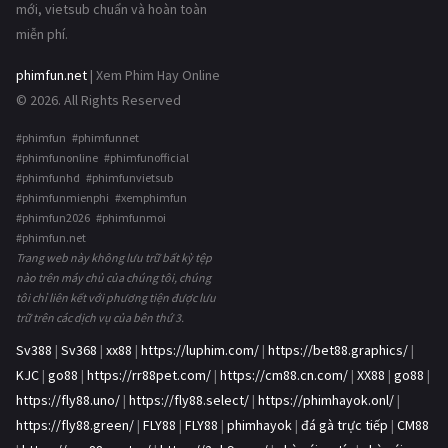
mới, vietsub chuẩn và hoàn toàn
miễn phí.
phimfun.net
| Xem Phim Hay Online
© 2026. All Rights Reserved
#phimfun #phimfunnet
#phimfunonline #phimfunofficial
#phimfunhd #phimfunvietsub
#phimfunmienphi #xemphimfun
#phimfun2026 #phimfunmoi
#phimfun.net
Trang web này không lưu trữ bất kỳ tệp
nào trên máy chủ của chúng tôi, chúng
tôi chỉ liên kết với phương tiện được lưu
trữ trên các dịch vụ của bên thứ 3.
Sv388
|
Sv368
|
xx88
|
https://luphim.com/
|
https://bet88.graphics/
|
KJC
|
go88
|
https://rr88pet.com/
|
https://cm88.cn.com/
|
XX88
|
go88
|
https://fly88.uno/
|
https://fly88.select/
|
https://phimhayok.onl/
|
https://fly88.green/
|
FLY88
|
FLY88
|
phimhayok
|
đá gà trực tiếp
|
CM88