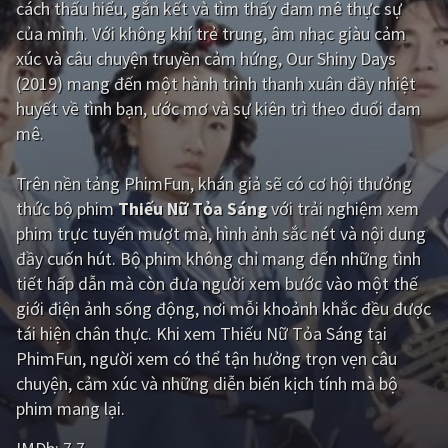
cách thấu hiểu, gắn kết và tìm thấy đam mê thực sự
của mình. Với không khí trẻ trung, âm nhạc giàu cảm
Giật gân
Gia đình
xúc và câu chuyện truyền cảm hứng, Our Shiny Days
Bí ẩn
Lịch sử
(2019) mang đến một hành trình thanh xuân đầy nhiệt
huyết về tình bạn, ước mơ và sự kiên trì theo đuổi đam
Viễn Tây
Tiểu sử
mê.
GameShow
DramaTV
Trên nền tảng
PhimFun
, khán giả sẽ có cơ hội thưởng
QUỐC GIA
thức bộ phim
Thiếu Nữ Tỏa Sáng
với trải nghiệm xem
phim trực tuyến mượt mà, hình ảnh sắc nét và nội dung
Âu - Mỹ
Trung Quốc - Hồng Kông
đầy cuốn hút. Bộ phim không chỉ mang đến những tình
tiết hấp dẫn mà còn đưa người xem bước vào một thế
Hàn Quốc
Nhật Bản
giới điện ảnh sống động, nơi mỗi khoảnh khắc đều được
Ấn Độ
Việt Nam
tái hiện chân thực. Khi xem Thiếu Nữ Tỏa Sáng tại
PhimFun, người xem có thể tận hưởng trọn vẹn câu
Tổng hợp
chuyện, cảm xúc và những diễn biến kịch tính mà bộ
phim mang lại.
CẬP NHẬT