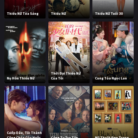
Thiếu Nữ Tỏa Sáng
Thiếu Nữ
Thiếu Nữ Tuổi 30
Thời Đại Thiếu Nữ
Nụ Hôn Thiếu Nữ
Của Tôi
Cung Tỏa Ngọc Lan
Cướp Dâu, Tôi Thành
Công Chúa Của Hoắc
Công Ty Tra Tấn
Mỹ Thuật Đen Trong