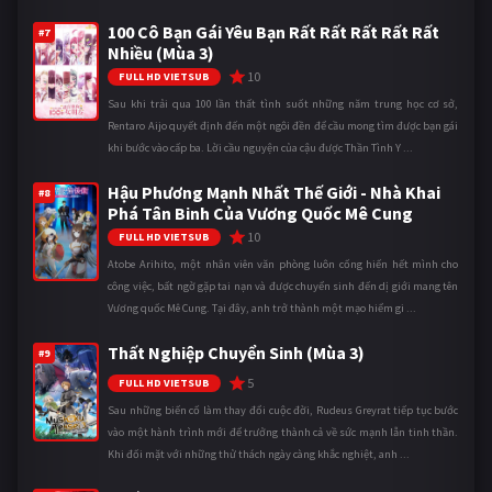
100 Cô Bạn Gái Yêu Bạn Rất Rất Rất Rất Rất
#7
Nhiều (Mùa 3)
10
FULL HD VIETSUB
Sau khi trải qua 100 lần thất tình suốt những năm trung học cơ sở,
Rentaro Aijo quyết định đến một ngôi đền để cầu mong tìm được bạn gái
khi bước vào cấp ba. Lời cầu nguyện của cậu được Thần Tình Y ...
Hậu Phương Mạnh Nhất Thế Giới - Nhà Khai
#8
Phá Tân Binh Của Vương Quốc Mê Cung
10
FULL HD VIETSUB
Atobe Arihito, một nhân viên văn phòng luôn cống hiến hết mình cho
công việc, bất ngờ gặp tai nạn và được chuyển sinh đến dị giới mang tên
Vương quốc Mê Cung. Tại đây, anh trở thành một mạo hiểm gi ...
Thất Nghiệp Chuyển Sinh (Mùa 3)
#9
5
FULL HD VIETSUB
Sau những biến cố làm thay đổi cuộc đời, Rudeus Greyrat tiếp tục bước
vào một hành trình mới để trưởng thành cả về sức mạnh lẫn tinh thần.
Khi đối mặt với những thử thách ngày càng khắc nghiệt, anh ...