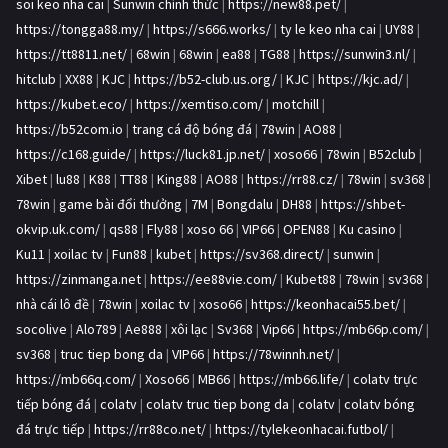
soi keo nha cai
|
Sunwin chính thức
|
https://new88.pet/
|
https://tongga88.my/
|
https://s666.works/
|
ty le keo nha cai
|
UY88
|
https://tt8811.net/
|
68win
|
68win
|
ea88
|
TG88
|
https://sunwin3.nl/
|
hitclub
|
XX88
|
KJC
|
https://b52-club.us.org/
|
KJC
|
https://kjc.ad/
|
https://kubet.eco/
|
https://xemtiso.com/
|
motchill
|
https://b52com.io
|
trang cá độ bóng đá
|
78win
|
AO88
|
https://c168.guide/
|
https://luck81.jp.net/
|
xoso66
|
78win
|
B52club
|
Xibet
|
lu88
|
K88
|
TT88
|
King88
|
AO88
|
https://rr88.cz/
|
78win
|
sv368
|
78win
|
game bài đổi thưởng
|
7M
|
Bongdalu
|
DH88
|
https://shbet-
okvip.uk.com/
|
qs88
|
Fly88
|
xoso 66
|
VIP66
|
OPEN88
|
Ku casino
|
Ku11
|
xoilac tv
|
Fun88
|
kubet
|
https://sv368.direct/
|
sunwin
|
https://zinmanga.net
|
https://ee88vie.com/
|
Kubet88
|
78win
|
sv368
|
nhà cái lô đề
|
78win
|
xoilac tv
|
xoso66
|
https://keonhacai55.bet/
|
socolive
|
Alo789
|
Ae888
|
xôi lạc
|
Sv368
|
Vip66
|
https://mb66p.com/
|
sv368
|
truc tiep bong da
|
VIP66
|
https://78winnh.net/
|
https://mb66q.com/
|
Xoso66
|
MB66
|
https://mb66.life/
|
colatv trực
tiếp bóng đá
|
colatv
|
colatv truc tiep bong da
|
colatv
|
colatv bóng
đá trực tiếp
|
https://rr88co.net/
|
https://tylekeonhacai.futbol/
|