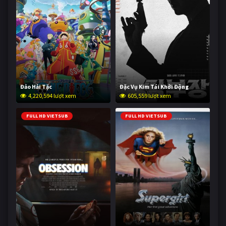
Đảo Hải Tặc
Đặc Vụ Kim Tái Khởi Động
4,220,594 lượt xem
605,559 lượt xem
FULL HD VIETSUB
FULL HD VIETSUB