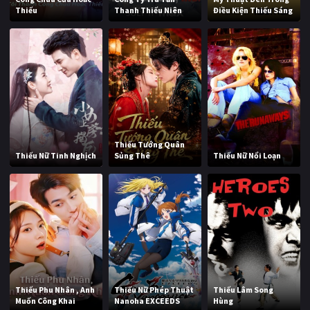
Thiếu
Thanh Thiếu Niên
Điều Kiện Thiếu Sáng
Thiếu Tướng Quân
Thiếu Nữ Tinh Nghịch
Sủng Thê
Thiếu Nữ Nổi Loạn
Thiếu Phu Nhân , Anh
Thiếu Nữ Phép Thuật
Thiếu Lâm Song
Muốn Công Khai
Nanoha EXCEEDS
Hùng