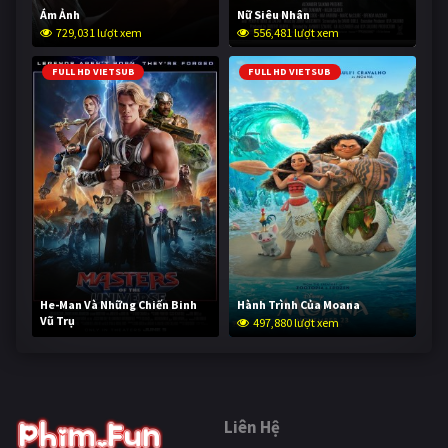
Ám Ảnh
Nữ Siêu Nhân
729,031 lượt xem
556,481 lượt xem
FULL HD VIETSUB
FULL HD VIETSUB
He-Man Và Những Chiến Binh
Hành Trình Của Moana
Vũ Trụ
497,880 lượt xem
247,316 lượt xem
Liên Hệ