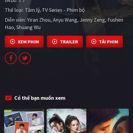
IMDb:
7.7
PHIM MỚI
Thể loại:
Tâm lý
TV Series - Phim bộ
PHIM BỘ
Diễn viên:
Yiran Zhou
Anyu Wang
Jenny Zeng
Fushen
Hao
Shuang Wu
PHIM LẺ
PHIM CHIẾU RẠP
XEM PHIM
TRAILER
TẢI PHIM
TUYỂN TẬP PHIM
BLOG
Có thể bạn muốn xem