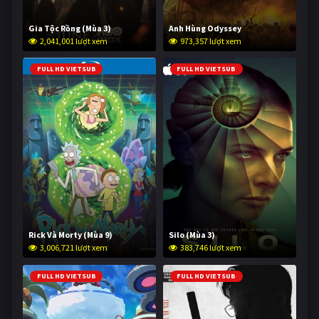
Gia Tộc Rồng (Mùa 3)
Anh Hùng Odyssey
2,041,001 lượt xem
973,357 lượt xem
FULL HD VIETSUB
FULL HD VIETSUB
Rick Và Morty (Mùa 9)
Silo (Mùa 3)
3,006,721 lượt xem
383,746 lượt xem
FULL HD VIETSUB
FULL HD VIETSUB