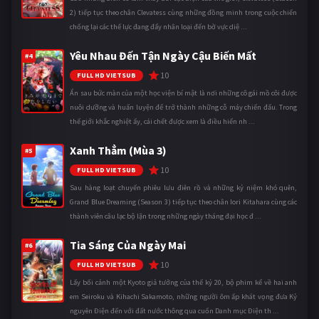
2) tiếp tục theo chân Clevatess cùng những đồng minh trong cuộc chiến
chống lại các thế lực đang đẩy nhân loại đến bờ vực diệ ...
Yêu Nhau Đến Tận Ngày Cậu Biến Mất
#4
10
FULL HD VIETSUB
Ẩn sau bức màn của một học viện bí mật là nơi những cô gái mồ côi được
nuôi dưỡng và huấn luyện để trở thành những cỗ máy chiến đấu. Trong
thế giới khắc nghiệt ấy, cái chết được xem là điều hiển nh ...
Xanh Thẳm (Mùa 3)
#5
10
FULL HD VIETSUB
Sau hàng loạt chuyến phiêu lưu điên rồ và những kỷ niệm khó quên,
Grand Blue Dreaming (Season 3) tiếp tục theo chân Iori Kitahara cùng các
thành viên câu lạc bộ lặn trong những ngày tháng đại học đ ...
Tia Sáng Của Ngày Mai
#6
10
FULL HD VIETSUB
Lấy bối cảnh một Kyoto giả tưởng của thế kỷ 20, bộ phim kể về hai anh
em Seiroku và Kihachi Sakamoto, những người ôm ấp khát vọng đưa Kỷ
nguyên Điện đến với đất nước thông qua cuốn Danh mục Điện th ...