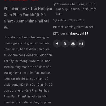
22 đường Châu Long, P. Trúc
PhimFun.net - Trải Nghiệm
Bạch, Q. Ba Đình, Hà Nội, Việt
Nam
Xem Phim Fun Mượt Mà
Hotline: 0985646233
Nhất - Xem Phim Phải Vui
Vẻ
Email:
admin@phimfun.net
Telegram:
@golden885
Hoạt động với mục tiêu mang lại
những giây phút giải trí tuyệt vời,
PhimFun tự hào là điểm đến quen
thuộc của cộng đồng yêu điện ảnh.
Tại đây, hệ thống được tối ưu hóa
trên hạ tầng mạnh mẽ để đảm bảo
trải nghiệm xem phim fun của bạn
luôn đạt tốc độ tải cực nhanh và
chất lượng hiển thị sắc nét nhất. Dù
bạn gọi chúng tôi là PhimFun hay
Phim Fun, PhimFun.net vẫn luôn
cam kết mang đến những bộ phim