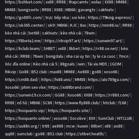
https://bshbet.com/
|
xx88
|
RR88
|
thapcamtv
|
xoilac
|
XX88
|
MM88
|
MM88
|
luongsontv
|
RR88
|
XX88
|
MB66
|
gavangtv
|
cakhiatv
|
https://go88fc.com/
|
trực tiếp nba
|
soi kèo
|
https://79king.express/
|
https://ok365.center/
|
ok9
|
MB66
|
KJC
|
8xx
|
https://mm88.io/
|
RR88
|
kèo nhà cái
|
bet88
|
cakhiatv
|
kèo nhà cái
|
78win
|
https://f8beta2.me/
|
https://rikvip97.art/
|
https://sunwin97.art/
|
https://kclub.team/
|
SHBET
|
xx88
|
8kbet
|
https://rr88.se.net/
|
kèo
nhà cái
|
RR88
|
78win
|
bongdalu
|
nha cai uy tin
|
ty le ca cuoc
|
7mcn
|
Xóc đĩa online
|
Kèo nhà cái 5
|
88goals
|
iwin
|
Tài xỉu MD5
|
1GOM
|
Rikvip
|
Go88
|
B52 club
|
max88
|
MM88
|
Ae888
|
go88
|
xoso66
|
https://cm88.dad/
|
https://hi88.uno/
|
MM88
|
https://alo789ga.com/
|
Xoso66
|
phim sex vlxx
|
https://xx88brand.com/
|
https://sunwin19.cn.com/
|
GG88
|
Xoso66
|
XX88
|
https://rr88it.com/
|
RR88
|
nổ hũ
|
MB66
|
SC88
|
https://www.fly888.club/
|
hitclub
|
f168
|
https://hoiquantv.vip/
|
https://hoiquantv.site/
|
https://hoiquantv.online/
|
xoso66
|
Socolive
|
8XX
|
SumClub
|
HITCLUB
|
https://uu88n.org/
|
tr88
|
ae888
|
mcw
|
kuwin
|
88bet
|
x88
|
ao88
|
qq88
|
sumclub
|
go88
|
B52 club
|
https://shbet.health/
|