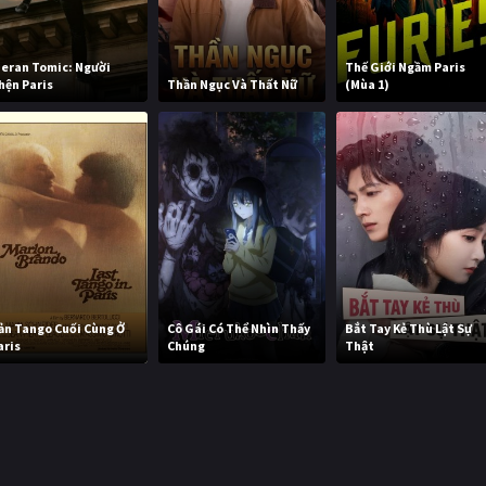
jeran Tomic: Người
Thế Giới Ngầm Paris
hện Paris
Thần Ngục Và Thất Nữ
(Mùa 1)
ản Tango Cuối Cùng Ở
Cô Gái Có Thể Nhìn Thấy
Bắt Tay Kẻ Thù Lật Sự
aris
Chúng
Thật