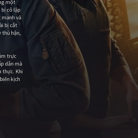
ằng một
bị cô lập
ng manh và
i bị cắt
y thù hận,
im trực
hấp dẫn mà
 thực. Khi
biến kịch