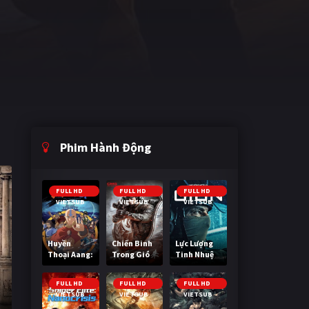
Phim Hành Động
FULL HD
FULL HD
FULL HD
VIETSUB
VIETSUB
VIETSUB
Huyền
Chiến Binh
Lực Lượng
Thoại Aang:
Trong Gió
Tinh Nhuệ
Tiết Khí Sư
Cuối Cùng
FULL HD
FULL HD
FULL HD
VIETSUB
VIETSUB
VIETSUB