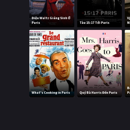
Điệu Waltz Giáng Sinh Ở
V
Paris
Tàu 15:17 Tới Paris
N
B
What's Cooking in Paris
Quý Bà Harris Đến Paris
P