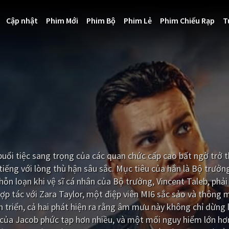
Cập nhật
Phim Mới
Phim Bộ
Phim Lẻ
Phim Chiếu Rạp
T
buổi tiệc sang trọng của các quan chức cấp cao bất ngờ trở
iếng với lòng thù hận sâu sắc. Mục tiêu của hắn là Bộ trưở
ỗn loạn khi vệ sĩ cá nhân của Bộ trưởng, Vincent Taleb, phải
ợp tác với Zara Taylor, một điệp viên MI6 sắc sảo và thông 
n triển, cả hai phát hiện ra rằng âm mưu này không chỉ dừng l
 của Jacob phức tạp hơn nhiều, và một mối nguy hiểm lớn h