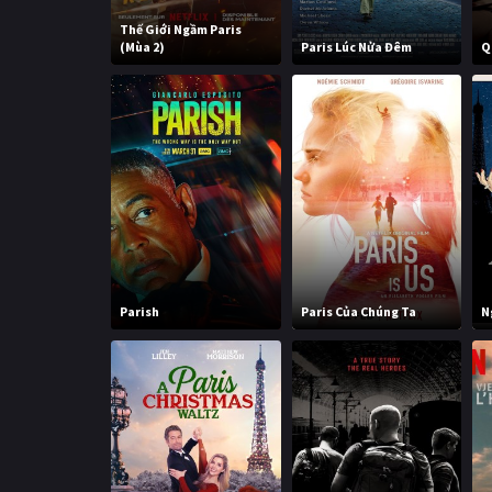
Thế Giới Ngầm Paris
(Mùa 2)
Paris Lúc Nửa Đêm
Q
Parish
Paris Của Chúng Ta
N