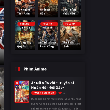
Tay Ngắm
Nhện Ăn
Độc Thích
Tinh Anh:
Hồn
Nhập Hầu
Nguy Cơ
Nano
FULL HD
FULL HD
FULL HD
VIETSUB
VIETSUB
VIETSUB
Tương Tây
Nữ Đặc Cảnh
Yêu Thần
Quỷ Sự
Phản Công
Lệnh
Phim Anime
Ác Nữ Nửa Vời ~Truyền Kì
#1
Hoán Hồn Đổi Xác~
10
FULL HD VIETSUB
Được điện hạ hết mực sủng ái và ví như nàng
bướm rực rỡ giữa chốn cung đình, Reirin bất
ngờ trở thành nạn nhân của Keigetsu – một kẻ