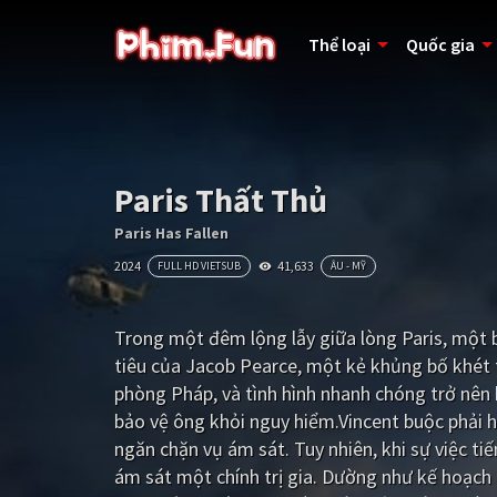
Thể loại
Quốc gia
Paris Thất Thủ
Paris Has Fallen
2024
41,633
FULL HD VIETSUB
ÂU - MỸ
Trong một đêm lộng lẫy giữa lòng Paris, một 
tiêu của Jacob Pearce, một kẻ khủng bố khét t
phòng Pháp, và tình hình nhanh chóng trở nên h
bảo vệ ông khỏi nguy hiểm.Vincent buộc phải h
ngăn chặn vụ ám sát. Tuy nhiên, khi sự việc tiế
ám sát một chính trị gia. Dường như kế hoạch