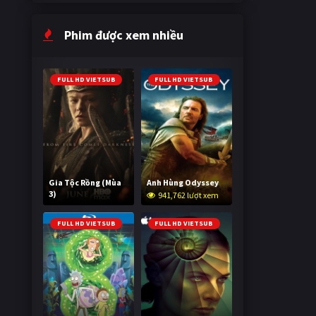
Phim được xem nhiều
FULL HD VIETSUB
FULL HD VIETSUB
Gia Tộc Rồng (Mùa
Anh Hùng Odyssey
3)
941,762 lượt xem
2,010,245 lượt xem
FULL HD VIETSUB
FULL HD VIETSUB