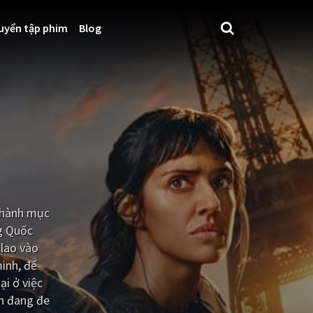
uyển tập phim
Blog
 thành mục
ng Quốc
 lao vào
minh, để
ại ở việc
ơn đang đe