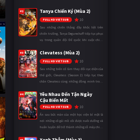
sống ký sinh trong triều đình đã sử dụng ma
Tanya Chiến Ký (Mùa 2)
thuật để hoán đổi th ...
#2
10
FULL HD VIETSUB
Sau những chiến thắng đầy khốc liệt trên
chiến trường, Tanya Degurechaff tiếp tục phục
vụ trong quân đội Đế quốc khi cuộc chiến
ngày càng leo thang và mở rộng trên nhiều
Clevatess (Mùa 2)
mặt trận. Dù sở hữu tài năn ...
#3
10
FULL HD VIETSUB
Sau những biến cố làm thay đổi cục diện của
thế giới, Clevatess (Season 2) tiếp tục theo
chân Clevatess cùng những đồng minh trong
cuộc chiến chống lại các thế lực đang đẩy nhân
Yêu Nhau Đến Tận Ngày
loại đến bờ vực diệ ...
#4
Cậu Biến Mất
10
FULL HD VIETSUB
Ẩn sau bức màn của một học viện bí mật là
nơi những cô gái mồ côi được nuôi dưỡng và
huấn luyện để trở thành những cỗ máy chiến
đấu. Trong thế giới khắc nghiệt ấy, cái chết
Xanh Thẳm (Mùa 3)
được xem là điều hiển nh ...
#5