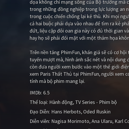
dọa không chỉ mạng sống của Bộ trưởng mà cả 
trong những đồng nghiệp trong lực lượng an ni
trong cuộc chiến chống lại kẻ thù. Khi mọi ng
cả hai buộc phải dựa vào nhau để tìm ra kẻ phả
đứt, liệu cặp đôi oan gia này có đủ thời gian v
hay họ sẽ phải đối mặt với một thảm họa khôn
Trên nền tảng
PhimFun
, khán giả sẽ có cơ hộ
tuyến mượt mà, hình ảnh sắc nét và nội dung 
còn đưa người xem bước vào một thế giới điện
xem Paris Thất Thủ tại PhimFun, người xem có
tính mà bộ phim mang lại.
IMDb:
6.5
Thể loại:
Hành động
TV Series - Phim bộ
Đạo Diễn:
Hans Herbots
Oded Ruskin
Diễn viên:
Nagisa Morimoto
Ana Ularu
Karl Co