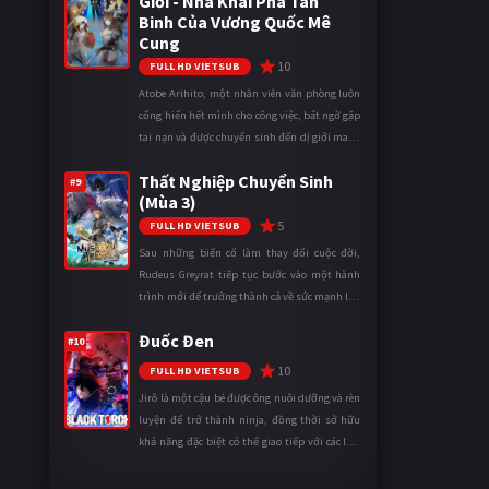
Giới - Nhà Khai Phá Tân
Binh Của Vương Quốc Mê
Cung
10
FULL HD VIETSUB
Atobe Arihito, một nhân viên văn phòng luôn
cống hiến hết mình cho công việc, bất ngờ gặp
tai nạn và được chuyển sinh đến dị giới mang
tên Vương quốc Mê Cung. Tại đây, anh trở
Thất Nghiệp Chuyển Sinh
thành một mạo hiểm gi ...
#9
(Mùa 3)
5
FULL HD VIETSUB
Sau những biến cố làm thay đổi cuộc đời,
Rudeus Greyrat tiếp tục bước vào một hành
trình mới để trưởng thành cả về sức mạnh lẫn
tinh thần. Khi đối mặt với những thử thách
Đuốc Đen
ngày càng khắc nghiệt, anh ...
#10
10
FULL HD VIETSUB
Jirô là một cậu bé được ông nuôi dưỡng và rèn
luyện để trở thành ninja, đồng thời sở hữu
khả năng đặc biệt có thể giao tiếp với các loài
động vật. Bị mọi người xa lánh vì sự khác biệt
của mình, cậu ...