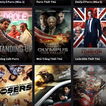
mily ở Paris (Mùa 1)
Paris Thất Thủ
Emily ở Paris (Mùa 5)
iếng Cười Paris
Nhà Trắng Thất Thủ
Luân Đôn Thất Thủ