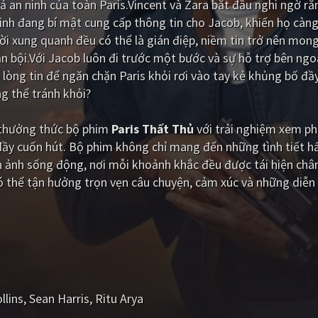
an ninh của toàn Paris.Vincent và Zara bắt đầu nghi ngờ r
nh đang bí mật cung cấp thông tin cho Jacob, khiến họ càng 
ười xung quanh đều có thể là gián điệp, niềm tin trở nên mo
n bội.Với Jacob luôn đi trước một bước và sự hỗ trợ bên ngoà
à lòng tin để ngăn chặn Paris khỏi rơi vào tay kẻ khủng bố đầ
g thể tránh khỏi?
i thưởng thức bộ phim
Paris Thất Thủ
với trải nghiệm xem ph
đầy cuốn hút. Bộ phim không chỉ mang đến những tình tiết 
 ảnh sống động, nơi mỗi khoảnh khắc đều được tái hiện chân
 thể tận hưởng trọn vẹn câu chuyện, cảm xúc và những diễn 
llins
Sean Harris
Ritu Arya