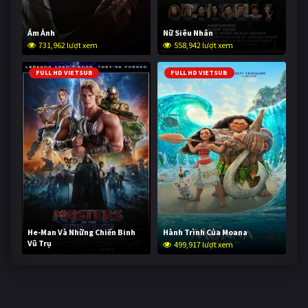
Ám Ảnh
Nữ Siêu Nhân
731,962 lượt xem
558,942 lượt xem
FULL HD VIETSUB
FULL HD VIETSUB
He-Man Và Những Chiến Binh
Hành Trình Của Moana
Vũ Trụ
499,917 lượt xem
249,382 lượt xem