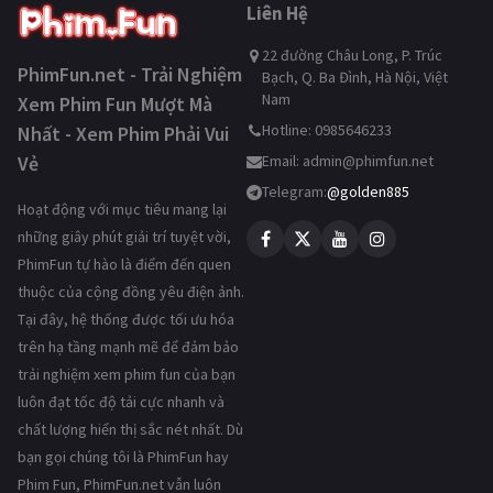
Liên Hệ
22 đường Châu Long, P. Trúc
PhimFun.net - Trải Nghiệm
Bạch, Q. Ba Đình, Hà Nội, Việt
Nam
Xem Phim Fun Mượt Mà
Hotline: 0985646233
Nhất - Xem Phim Phải Vui
Vẻ
Email:
admin@phimfun.net
Telegram:
@golden885
Hoạt động với mục tiêu mang lại
những giây phút giải trí tuyệt vời,
PhimFun tự hào là điểm đến quen
thuộc của cộng đồng yêu điện ảnh.
Tại đây, hệ thống được tối ưu hóa
trên hạ tầng mạnh mẽ để đảm bảo
trải nghiệm xem phim fun của bạn
luôn đạt tốc độ tải cực nhanh và
chất lượng hiển thị sắc nét nhất. Dù
bạn gọi chúng tôi là PhimFun hay
Phim Fun, PhimFun.net vẫn luôn