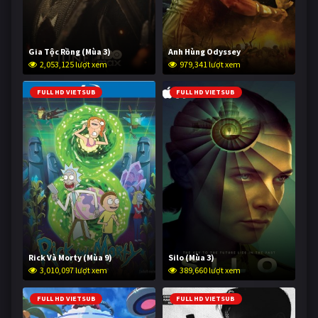
Gia Tộc Rồng (Mùa 3)
Anh Hùng Odyssey
2,053,125 lượt xem
979,341 lượt xem
FULL HD VIETSUB
FULL HD VIETSUB
Rick Và Morty (Mùa 9)
Silo (Mùa 3)
3,010,097 lượt xem
389,660 lượt xem
FULL HD VIETSUB
FULL HD VIETSUB