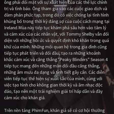
ông phải đối mặt với sự xuất hiện của các thế lực chính
trị và tình báo. Ông tham gia vào các cuộc giao dịch và
Giật gân
Gia đình
đàm phán phức tạp, trong đó có việc chống lại tình hình
Bí ẩn
Lịch sử
khủng bố trong thời kỳ đáng sợ của cuộc cách mạng tại
Ireland.Mùa này tiếp tục khám phá sâu hơn vào tâm lý
Viễn Tây
Tiểu sử
và cảm xúc của các nhân vật, với Tommy Shelby vẫn đối
GameShow
DramaTV
diện với những hồi ức và quyết định khó khăn trong quá
khứ của mình. Những mối quan hệ trong gia đình cũng
QUỐC GIA
tiếp tục phát triển và đối đầu, tạo ra những khoảnh
khắc cảm xúc và căng thẳng."Peaky Blinders" Season 4
Âu - Mỹ
Trung Quốc - Hồng Kông
tiếp tục mang đến những màn đối đầu căng thẳng,
những âm mưu đa dạng và tình tiết gây cấn. Các diễn
Hàn Quốc
Nhật Bản
viên tiếp tục thể hiện sự xuất sắc của mình, cùng với
Ấn Độ
Việt Nam
việc tạo hình cho không gian thời kỳ và âm nhạc độc
đáo, tạo nên một trải nghiệm giải trí hấp dẫn và đầy
Tổng hợp
cảm xúc cho khán giả.
CẬP NHẬT
Trên nền tảng
PhimFun
, khán giả sẽ có cơ hội thưởng