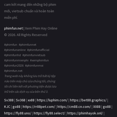
cam kết mang đến những bộ phim
mới, vietsub chuẩn và hoàn toàn
miễn phí.
phimfun.net
| Xem Phim Hay Online
© 2026. All Rights Reserved
#phimfun #phimfunnet
#phimfunonline #phimfunofficial
#phimfunhd #phimfunvietsub
#phimfunmienphi #xemphimfun
#phimfun2026 #phimfunmoi
#phimfun.net
Trang web này không lưu trữ bất kỳ tệp
nào trên máy chủ của chúng tôi, chúng
tôi chỉ liên kết với phương tiện được lưu
trữ trên các dịch vụ của bên thứ 3.
Sv388
|
Sv368
|
xx88
|
https://luphim.com/
|
https://bet88.graphics/
|
KJC
|
go88
|
https://rr88pet.com/
|
https://cm88.cn.com/
|
XX88
|
go88
|
https://fly88.uno/
|
https://fly88.select/
|
https://phimhayok.onl/
|