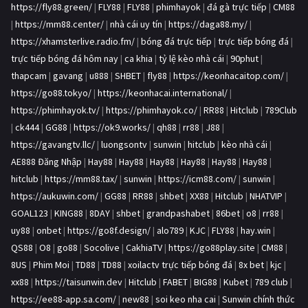
https://fly88.green/
|
FLY88
|
FLY88
|
phimhayok
|
đá gà trực tiếp
|
CM88
|
https://mm88.center/
|
nhà cái uy tín
|
https://daga88.my/
|
https://xhamsterlive.radio.fm/
|
bóng đá trực tiếp
|
trực tiếp bóng đá
|
trực tiếp bóng đá hôm nay
|
ca khia
|
tỷ lệ kèo nhà cái
|
90phut
|
thapcam
|
gavang
|
u888
|
SHBET
|
fly88
|
https://keonhacaitop.com/
|
https://go88.tokyo/
|
https://keonhacai.international/
|
https://phimhayok.tv/
|
https://phimhayok.co/
|
RR88
|
Hitclub
|
789Club
|
ck444
|
GG88
|
https://ok9.works/
|
qh88
|
rr88
|
J88
|
https://gavangtv.llc/
|
luongsontv
|
sunwin
|
hitclub
|
kèo nhà cái
|
AE888 Đăng Nhập
|
Hay88
|
Hay88
|
Hay88
|
Hay88
|
Hay88
|
Hay88
|
hitclub
|
https://mm88.tax/
|
sunwin
|
https://icm88.com/
|
sunwin
|
https://aukuwin.com/
|
GG88
|
RR88
|
shbet
|
XX88
|
Hitclub
|
NHATVIP
|
GOAL123
|
KING88
|
8DAY
|
shbet
|
grandpashabet
|
86bet
|
o8
|
rr88
|
uy88
|
onbet
|
https://go8f.design/
|
alo789
|
KJC
|
FLY88
|
hay.win
|
QS88
|
O8
|
go88
|
Socolive
|
CakhiaTV
|
https://go88play.site
|
CM88
|
8US
|
Phim Moi
|
TD88
|
TD88
|
xoilactv trực tiếp bóng đá
|
8x bet
|
kjc
|
xx88
|
https://taisunwin.dev
|
Hitclub
|
FABET
|
BIG88
|
Kubet
|
789 club
|
https://ee88-app.sa.com/
|
new88
|
soi keo nha cai
|
Sunwin chính thức