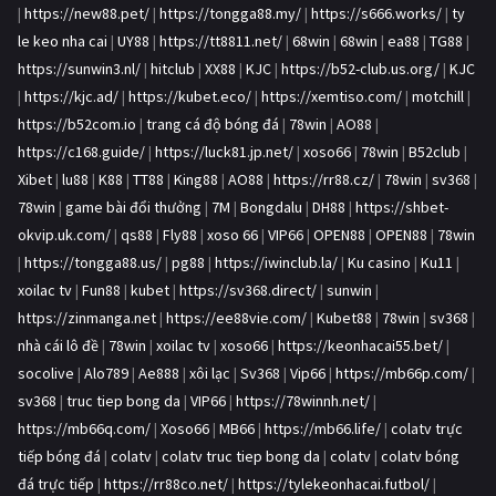
|
https://new88.pet/
|
https://tongga88.my/
|
https://s666.works/
|
ty
le keo nha cai
|
UY88
|
https://tt8811.net/
|
68win
|
68win
|
ea88
|
TG88
|
https://sunwin3.nl/
|
hitclub
|
XX88
|
KJC
|
https://b52-club.us.org/
|
KJC
|
https://kjc.ad/
|
https://kubet.eco/
|
https://xemtiso.com/
|
motchill
|
https://b52com.io
|
trang cá độ bóng đá
|
78win
|
AO88
|
https://c168.guide/
|
https://luck81.jp.net/
|
xoso66
|
78win
|
B52club
|
Xibet
|
lu88
|
K88
|
TT88
|
King88
|
AO88
|
https://rr88.cz/
|
78win
|
sv368
|
78win
|
game bài đổi thưởng
|
7M
|
Bongdalu
|
DH88
|
https://shbet-
okvip.uk.com/
|
qs88
|
Fly88
|
xoso 66
|
VIP66
|
OPEN88
|
OPEN88
|
78win
|
https://tongga88.us/
|
pg88
|
https://iwinclub.la/
|
Ku casino
|
Ku11
|
xoilac tv
|
Fun88
|
kubet
|
https://sv368.direct/
|
sunwin
|
https://zinmanga.net
|
https://ee88vie.com/
|
Kubet88
|
78win
|
sv368
|
nhà cái lô đề
|
78win
|
xoilac tv
|
xoso66
|
https://keonhacai55.bet/
|
socolive
|
Alo789
|
Ae888
|
xôi lạc
|
Sv368
|
Vip66
|
https://mb66p.com/
|
sv368
|
truc tiep bong da
|
VIP66
|
https://78winnh.net/
|
https://mb66q.com/
|
Xoso66
|
MB66
|
https://mb66.life/
|
colatv trực
tiếp bóng đá
|
colatv
|
colatv truc tiep bong da
|
colatv
|
colatv bóng
đá trực tiếp
|
https://rr88co.net/
|
https://tylekeonhacai.futbol/
|