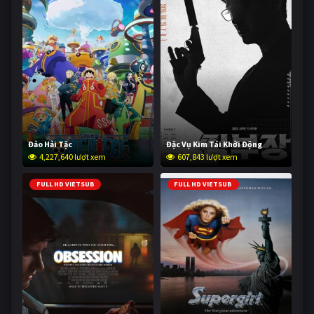
Đảo Hải Tặc
Đặc Vụ Kim Tái Khởi Động
4,227,640 lượt xem
607,843 lượt xem
FULL HD VIETSUB
FULL HD VIETSUB