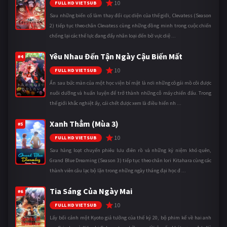
10
FULL HD VIETSUB
Sau những biến cố làm thay đổi cục diện của thế giới, Clevatess (Season
2) tiếp tục theo chân Clevatess cùng những đồng minh trong cuộc chiến
chống lại các thế lực đang đẩy nhân loại đến bờ vực diệ ...
Yêu Nhau Đến Tận Ngày Cậu Biến Mất
#4
10
FULL HD VIETSUB
Ẩn sau bức màn của một học viện bí mật là nơi những cô gái mồ côi được
nuôi dưỡng và huấn luyện để trở thành những cỗ máy chiến đấu. Trong
thế giới khắc nghiệt ấy, cái chết được xem là điều hiển nh ...
Xanh Thẳm (Mùa 3)
#5
10
FULL HD VIETSUB
Sau hàng loạt chuyến phiêu lưu điên rồ và những kỷ niệm khó quên,
Grand Blue Dreaming (Season 3) tiếp tục theo chân Iori Kitahara cùng các
thành viên câu lạc bộ lặn trong những ngày tháng đại học đ ...
Tia Sáng Của Ngày Mai
#6
10
FULL HD VIETSUB
Lấy bối cảnh một Kyoto giả tưởng của thế kỷ 20, bộ phim kể về hai anh