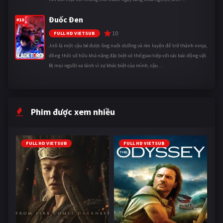
Đuốc Đen
#10
10
FULL HD VIETSUB
Jirô là một cậu bé được ông nuôi dưỡng và rèn luyện để trở thành ninja,
đồng thời sở hữu khả năng đặc biệt có thể giao tiếp với các loài động vật.
Bị mọi người xa lánh vì sự khác biệt của mình, cậu ...
Phim được xem nhiều
FULL HD VIETSUB
FULL HD VIETSUB