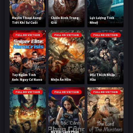
Huyền Thoại Aang:
Chiến Binh Trong
Lực Lượng Tinh
Tiết Khí Sư Cuối
Gió
Nhuệ
Cùng
FULL HD VIETSUB
FULL HD VIETSUB
FULL HD VIETSUB
Tay Ngắm Tinh
Độc Thích Nhập
Anh: Nguy Cơ Nano
Nhện Ăn Hồn
Hầu
FULL HD VIETSUB
FULL HD VIETSUB
FULL HD VIETSUB
Nữ Đặc Cảnh Phản