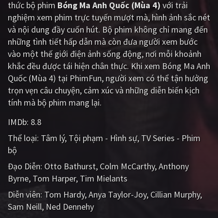
thức bộ phim
Bóng Ma Anh Quốc (Mùa 4)
với trải
PHIM MỚI
nghiệm xem phim trực tuyến mượt mà, hình ảnh sắc nét
PHIM BỘ
và nội dung đầy cuốn hút. Bộ phim không chỉ mang đến
những tình tiết hấp dẫn mà còn đưa người xem bước
PHIM LẺ
vào một thế giới điện ảnh sống động, nơi mỗi khoảnh
khắc đều được tái hiện chân thực. Khi xem Bóng Ma Anh
PHIM CHIẾU RẠP
Quốc (Mùa 4) tại PhimFun, người xem có thể tận hưởng
TUYỂN TẬP PHIM
trọn vẹn câu chuyện, cảm xúc và những diễn biến kịch
tính mà bộ phim mang lại.
BLOG
IMDb:
8.8
Thể loại:
Tâm lý
Tội phạm - Hình sự
TV Series - Phim
bộ
Đạo Diễn:
Otto Bathurst
Colm McCarthy
Anthony
Byrne
Tom Harper
Tim Mielants
Diễn viên:
Tom Hardy
Anya Taylor-Joy
Cillian Murphy
Sam Neill
Ned Dennehy