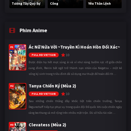
Tương Tây Quỷ Sự
Công
Yêu Thần Lệnh
Phim Anime
Ác Nữ Nửa Vời ~Truyền Kì Hoán Hồn Đổi Xác~
#1
10
FULL HD VIETSUB
Được điện hạ hết mực sủng ái và ví như nàng bướm rực rỡ giữa chốn
cung đình, Reirin bất ngờ trở thành nạn nhân của Keigetsu – một kẻ
sống ký sinh trong triều đình đã sử dụng ma thuật để hoán đổi th ...
Tanya Chiến Ký (Mùa 2)
#2
10
FULL HD VIETSUB
Sau những chiến thắng đầy khốc liệt trên chiến trường, Tanya
Degurechaff tiếp tục phục vụ trong quân đội Đế quốc khi cuộc chiến ngày
càng leo thang và mở rộng trên nhiều mặt trận. Dù sở hữu tài năn ...
Clevatess (Mùa 2)
#3