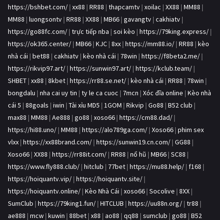
https://bshbet.com/
|
xx88
|
RR88
|
thapcamtv
|
xoilac
|
XX88
|
MM88
|
MM88
|
luongsontv
|
RR88
|
XX88
|
MB66
|
gavangtv
|
cakhiatv
|
https://go88fc.com/
|
trực tiếp nba
|
soi kèo
|
https://79king.express/
|
https://ok365.center/
|
MB66
|
KJC
|
8xx
|
https://mm88.io/
|
RR88
|
kèo
nhà cái
|
bet88
|
cakhiatv
|
kèo nhà cái
|
78win
|
https://f8beta2.me/
|
https://rikvip97.art/
|
https://sunwin97.art/
|
https://kclub.team/
|
SHBET
|
xx88
|
8kbet
|
https://rr88.se.net/
|
kèo nhà cái
|
RR88
|
78win
|
bongdalu
|
nha cai uy tin
|
ty le ca cuoc
|
7mcn
|
Xóc đĩa online
|
Kèo nhà
cái 5
|
88goals
|
iwin
|
Tài xỉu MD5
|
1GOM
|
Rikvip
|
Go88
|
B52 club
|
max88
|
MM88
|
Ae888
|
go88
|
xoso66
|
https://cm88.dad/
|
https://hi88.uno/
|
MM88
|
https://alo789ga.com/
|
Xoso66
|
phim sex
vlxx
|
https://xx88brand.com/
|
https://sunwin19.cn.com/
|
GG88
|
Xoso66
|
XX88
|
https://rr88it.com/
|
RR88
|
nổ hũ
|
MB66
|
SC88
|
https://www.fly888.club/
|
hitclub
|
77bet
|
https://mu88.help/
|
f168
|
https://hoiquantv.vip/
|
https://hoiquantv.site/
|
https://hoiquantv.online/
|
Kèo Nhà Cái
|
xoso66
|
Socolive
|
8XX
|
SumClub
|
https://79king1.fun/
|
HITCLUB
|
https://uu88n.org/
|
tr88
|
ae888
|
mcw
|
kuwin
|
88bet
|
x88
|
ao88
|
qq88
|
sumclub
|
go88
|
B52