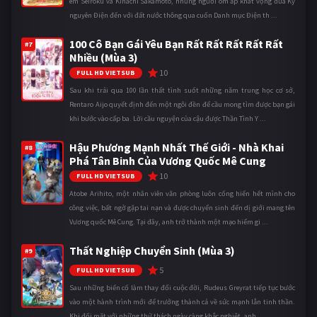
em Seiroku và Kihachi Sakamoto, những người ôm ấp khát vọng đưa Kỷ
nguyên Điện đến với đất nước thông qua cuốn Danh mục Điện th ...
100 Cô Bạn Gái Yêu Bạn Rất Rất Rất Rất Rất
#7
Nhiều (Mùa 3)
10
FULL HD VIETSUB
Sau khi trải qua 100 lần thất tình suốt những năm trung học cơ sở,
Rentaro Aijo quyết định đến một ngôi đền để cầu mong tìm được bạn gái
khi bước vào cấp ba. Lời cầu nguyện của cậu được Thần Tình Y ...
Hậu Phương Mạnh Nhất Thế Giới - Nhà Khai
#8
Phá Tân Binh Của Vương Quốc Mê Cung
10
FULL HD VIETSUB
Atobe Arihito, một nhân viên văn phòng luôn cống hiến hết mình cho
công việc, bất ngờ gặp tai nạn và được chuyển sinh đến dị giới mang tên
Vương quốc Mê Cung. Tại đây, anh trở thành một mạo hiểm gi ...
Thất Nghiệp Chuyển Sinh (Mùa 3)
#9
5
FULL HD VIETSUB
Sau những biến cố làm thay đổi cuộc đời, Rudeus Greyrat tiếp tục bước
vào một hành trình mới để trưởng thành cả về sức mạnh lẫn tinh thần.
Khi đối mặt với những thử thách ngày càng khắc nghiệt, anh ...