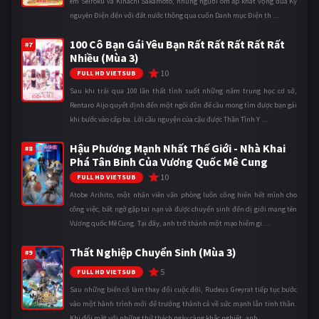
em Seiroku và Kihachi Sakamoto, những người ôm ấp khát vọng đưa Kỷ
nguyên Điện đến với đất nước thông qua cuốn Danh mục Điện th ...
100 Cô Bạn Gái Yêu Bạn Rất Rất Rất Rất Rất
#7
Nhiều (Mùa 3)
10
FULL HD VIETSUB
Sau khi trải qua 100 lần thất tình suốt những năm trung học cơ sở,
Rentaro Aijo quyết định đến một ngôi đền để cầu mong tìm được bạn gái
khi bước vào cấp ba. Lời cầu nguyện của cậu được Thần Tình Y ...
Hậu Phương Mạnh Nhất Thế Giới - Nhà Khai
#8
Phá Tân Binh Của Vương Quốc Mê Cung
10
FULL HD VIETSUB
Atobe Arihito, một nhân viên văn phòng luôn cống hiến hết mình cho
công việc, bất ngờ gặp tai nạn và được chuyển sinh đến dị giới mang tên
Vương quốc Mê Cung. Tại đây, anh trở thành một mạo hiểm gi ...
Thất Nghiệp Chuyển Sinh (Mùa 3)
#9
5
FULL HD VIETSUB
Sau những biến cố làm thay đổi cuộc đời, Rudeus Greyrat tiếp tục bước
vào một hành trình mới để trưởng thành cả về sức mạnh lẫn tinh thần.
Khi đối mặt với những thử thách ngày càng khắc nghiệt, anh ...