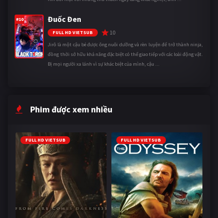
Đuốc Đen
#10
10
FULL HD VIETSUB
Jirô là một cậu bé được ông nuôi dưỡng và rèn luyện để trở thành ninja,
đồng thời sở hữu khả năng đặc biệt có thể giao tiếp với các loài động vật.
Bị mọi người xa lánh vì sự khác biệt của mình, cậu ...
Phim được xem nhiều
FULL HD VIETSUB
FULL HD VIETSUB