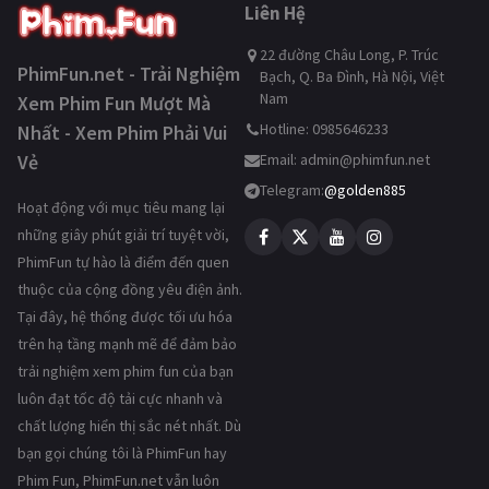
Liên Hệ
22 đường Châu Long, P. Trúc
PhimFun.net - Trải Nghiệm
Bạch, Q. Ba Đình, Hà Nội, Việt
Nam
Xem Phim Fun Mượt Mà
Hotline: 0985646233
Nhất - Xem Phim Phải Vui
Vẻ
Email:
admin@phimfun.net
Telegram:
@golden885
Hoạt động với mục tiêu mang lại
những giây phút giải trí tuyệt vời,
PhimFun tự hào là điểm đến quen
thuộc của cộng đồng yêu điện ảnh.
Tại đây, hệ thống được tối ưu hóa
trên hạ tầng mạnh mẽ để đảm bảo
trải nghiệm xem phim fun của bạn
luôn đạt tốc độ tải cực nhanh và
chất lượng hiển thị sắc nét nhất. Dù
bạn gọi chúng tôi là PhimFun hay
Phim Fun, PhimFun.net vẫn luôn