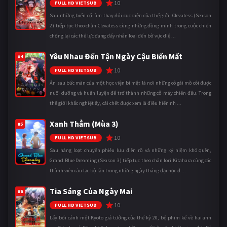
10
FULL HD VIETSUB
Sau những biến cố làm thay đổi cục diện của thế giới, Clevatess (Season
2) tiếp tục theo chân Clevatess cùng những đồng minh trong cuộc chiến
chống lại các thế lực đang đẩy nhân loại đến bờ vực diệ ...
Yêu Nhau Đến Tận Ngày Cậu Biến Mất
#4
10
FULL HD VIETSUB
Ẩn sau bức màn của một học viện bí mật là nơi những cô gái mồ côi được
nuôi dưỡng và huấn luyện để trở thành những cỗ máy chiến đấu. Trong
thế giới khắc nghiệt ấy, cái chết được xem là điều hiển nh ...
Xanh Thẳm (Mùa 3)
#5
10
FULL HD VIETSUB
Sau hàng loạt chuyến phiêu lưu điên rồ và những kỷ niệm khó quên,
Grand Blue Dreaming (Season 3) tiếp tục theo chân Iori Kitahara cùng các
thành viên câu lạc bộ lặn trong những ngày tháng đại học đ ...
Tia Sáng Của Ngày Mai
#6
10
FULL HD VIETSUB
Lấy bối cảnh một Kyoto giả tưởng của thế kỷ 20, bộ phim kể về hai anh