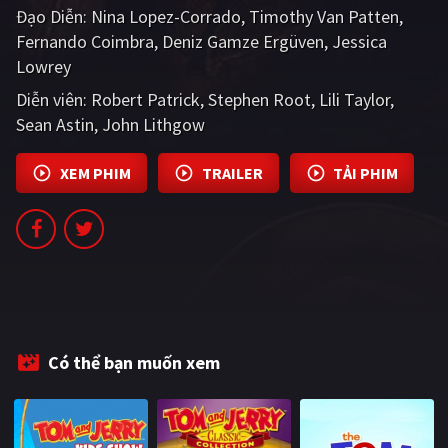
Đạo Diễn:
Nina Lopez-Corrado
Timothy Van Patten
PHIM MỚI
Fernando Coimbra
Deniz Gamze Ergüven
Jessica
PHIM BỘ
Lowrey
Diễn viên:
PHIM LẺ
Robert Patrick
Stephen Root
Lili Taylor
Sean Astin
John Lithgow
PHIM CHIẾU RẠP
XEM PHIM
TRAILER
TẢI PHIM
TUYỂN TẬP PHIM
BLOG
Có thể bạn muốn xem