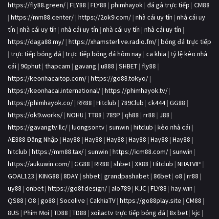
https://fly88.green/
|
FLY88
|
FLY88
|
phimhayok
|
đá gà trực tiếp
|
CM88
|
https://mm88.center/
|
https://2ok9.com/
|
nhà cái uy tín
|
nhà cái uy
tín
|
nhà cái uy tín
|
nhà cái uy tín
|
nhà cái uy tín
|
nhà cái uy tín
|
https://daga88.my/
|
https://xhamsterlive.radio.fm/
|
bóng đá trực tiếp
|
trực tiếp bóng đá
|
trực tiếp bóng đá hôm nay
|
ca khia
|
tỷ lệ kèo nhà
cái
|
90phut
|
thapcam
|
gavang
|
u888
|
SHBET
|
fly88
|
https://keonhacaitop.com/
|
https://go88.tokyo/
|
https://keonhacai.international/
|
https://phimhayok.tv/
|
https://phimhayok.co/
|
RR88
|
Hitclub
|
789Club
|
ck444
|
GG88
|
https://ok9.works/
|
NOHU
|
TT88
|
789P
|
qh88
|
rr88
|
J88
|
https://gavangtv.llc/
|
luongsontv
|
sunwin
|
hitclub
|
kèo nhà cái
|
AE888 Đăng Nhập
|
Hay88
|
Hay88
|
Hay88
|
Hay88
|
Hay88
|
Hay88
|
hitclub
|
https://mm88.tax/
|
sunwin
|
https://icm88.com/
|
sunwin
|
https://aukuwin.com/
|
GG88
|
RR88
|
shbet
|
XX88
|
Hitclub
|
NHATVIP
|
GOAL123
|
KING88
|
8DAY
|
shbet
|
grandpashabet
|
86bet
|
o8
|
rr88
|
uy88
|
onbet
|
https://go8f.design/
|
alo789
|
KJC
|
FLY88
|
hay.win
|
QS88
|
O8
|
go88
|
Socolive
|
CakhiaTV
|
https://go88play.site
|
CM88
|
8US
|
Phim Moi
|
TD88
|
TD88
|
xoilactv trực tiếp bóng đá
|
8x bet
|
kjc
|