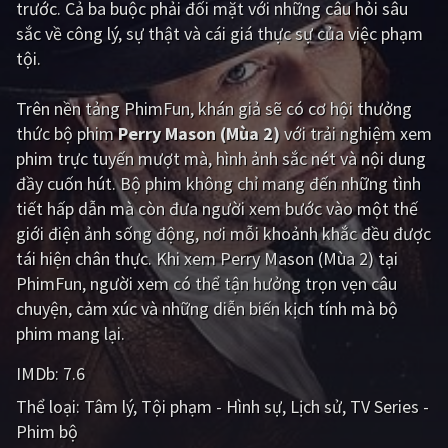
trước. Cả ba buộc phải đối mặt với những câu hỏi sâu
sắc về công lý, sự thật và cái giá thực sự của việc phạm
Giật gân
Gia đình
tội.
Bí ẩn
Lịch sử
Trên nền tảng
PhimFun
, khán giả sẽ có cơ hội thưởng
Viễn Tây
Tiểu sử
thức bộ phim
Perry Mason (Mùa 2)
với trải nghiệm xem
GameShow
DramaTV
phim trực tuyến mượt mà, hình ảnh sắc nét và nội dung
đầy cuốn hút. Bộ phim không chỉ mang đến những tình
QUỐC GIA
tiết hấp dẫn mà còn đưa người xem bước vào một thế
giới điện ảnh sống động, nơi mỗi khoảnh khắc đều được
Âu - Mỹ
Trung Quốc - Hồng Kông
tái hiện chân thực. Khi xem Perry Mason (Mùa 2) tại
PhimFun, người xem có thể tận hưởng trọn vẹn câu
Hàn Quốc
Nhật Bản
chuyện, cảm xúc và những diễn biến kịch tính mà bộ
Ấn Độ
Việt Nam
phim mang lại.
Tổng hợp
IMDb:
7.6
Thể loại:
Tâm lý
Tội phạm - Hình sự
Lịch sử
TV Series -
CẬP NHẬT
Phim bộ