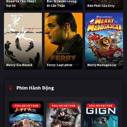
Hood Và Chú Chuột
Bác Sĩ Jason Leong:
Vui Vẻ
Đi Cẩn Thận
Bản Phối Của Erry
Merry-Go-Round
Ferry: Loạt phim
Merry Madagascar
Phim Hành Động
FULL HD VIETSUB
FULL HD VIETSUB
FULL HD VIETSUB