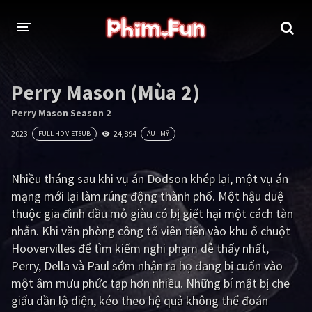
THỂ LOẠI
Perry Mason (Mùa 2)
Thần thoại - Cổ trang
Hành động
Perry Mason Season 2
2023
24,894
FULL HD VIETSUB
ÂU - MỸ
Tâm lý
Chiến tranh
Võ thuật - Kiếm hiệp
Nhạc kịch
Nhiều tháng sau khi vụ án Dodson khép lại, một vụ án
mạng mới lại làm rúng động thành phố. Một hậu duệ
Kinh dị
Tội phạm - Hình sự
thuộc gia đình dầu mỏ giàu có bị giết hại một cách tàn
Phiêu lưu
Hài hước
nhẫn. Khi văn phòng công tố viên tiến vào khu ổ chuột
Hoovervilles để tìm kiếm nghi phạm dễ thấy nhất,
Viễn tưởng
Khoa học - Tài liệu
Perry, Della và Paul sớm nhận ra họ đang bị cuốn vào
Hoạt hình
Thể thao
một âm mưu phức tạp hơn nhiều. Những bí mật bị che
giấu dần lộ diện, kéo theo hệ quả không thể đoán
Tình cảm - Lãng mạn
Kỳ ảo