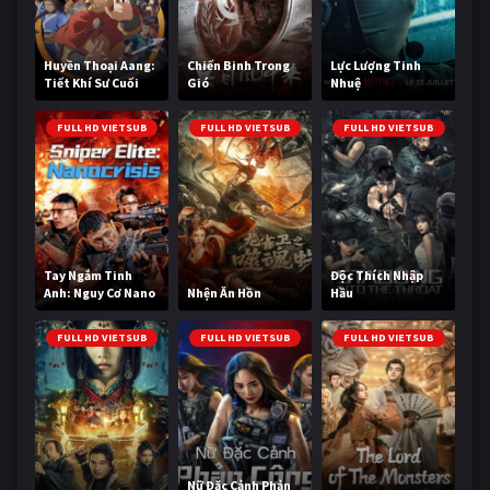
Huyền Thoại Aang:
Chiến Binh Trong
Lực Lượng Tinh
Tiết Khí Sư Cuối
Gió
Nhuệ
Cùng
FULL HD VIETSUB
FULL HD VIETSUB
FULL HD VIETSUB
Tay Ngắm Tinh
Độc Thích Nhập
Anh: Nguy Cơ Nano
Nhện Ăn Hồn
Hầu
FULL HD VIETSUB
FULL HD VIETSUB
FULL HD VIETSUB
Nữ Đặc Cảnh Phản