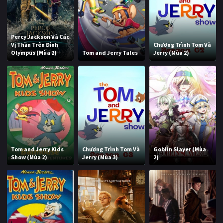
Percy Jackson Và Các
Vị Thần Trên Đỉnh
Chương Trình Tom Và
Olympus (Mùa 2)
Tom and Jerry Tales
Jerry (Mùa 2)
Tom and Jerry Kids
Chương Trình Tom Và
Goblin Slayer (Mùa
Show (Mùa 2)
Jerry (Mùa 3)
2)