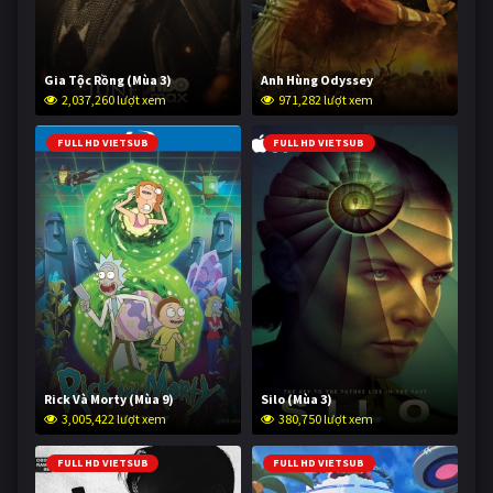
Gia Tộc Rồng (Mùa 3)
Anh Hùng Odyssey
2,037,260 lượt xem
971,282 lượt xem
FULL HD VIETSUB
FULL HD VIETSUB
Rick Và Morty (Mùa 9)
Silo (Mùa 3)
3,005,422 lượt xem
380,750 lượt xem
FULL HD VIETSUB
FULL HD VIETSUB