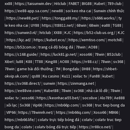
xx88
|
https://taisunwin.dev
|
Hitclub
|
FABET
|
BIG88
|
Kubet
|
789 club
|
https://ee88-app.sa.com/
|
new88
|
soi keo nha cai
|
Sunwin chính thức
|
https://new88.pet/
|
https://tongga88.my/
|
https://s666.works/
|
ty
le keo nha cai
|
UY88
|
https://tt8811.net/
|
68win
|
68win
|
ea88
|
TG88
|
https://sunwin3.nl/
|
hitclub
|
XX88
|
KJC
|
https://b52-club.us.org/
|
KJC
|
https://kjc.ad/
|
https://kubet.eco/
|
https://xemtiso.com/
|
motchill
|
https://b52com.io
|
trang cá độ bóng đá
|
78win
|
AO88
|
https://c168.guide/
|
https://luck81.jp.net/
|
xoso66
|
78win
|
B52club
|
Xibet
|
lu88
|
K88
|
TT88
|
King88
|
AO88
|
https://rr88.cz/
|
78win
|
sv368
|
78win
|
game bài đổi thưởng
|
7M
|
Bongdalu
|
DH88
|
https://shbet-
okvip.uk.com/
|
qs88
|
Ku casino
|
Ku11
|
xoilac tv
|
Fun88
|
kubet
|
https://sv368.direct/
|
sunwin
|
https://zinmanga.net
|
https://ee88vie.com/
|
Kubet88
|
78win
|
sv368
|
nhà cái lô đề
|
78win
|
xoilac tv
|
xoso66
|
https://keonhacai55.bet/
|
socolive
|
Alo789
|
Ae888
|
xôi lạc
|
Sv368
|
Vip66
|
https://mb66p.com/
|
sv368
|
truc tiep bong da
|
VIP66
|
https://78winnh.net/
|
https://mb66q.com/
|
Xoso66
|
MB66
|
https://mb66.life/
|
colatv trực tiếp bóng đá
|
colatv
|
colatv truc tiep
bong da
|
colatv
|
colatv bóng đá trực tiếp
|
https://rr88co.net/
|