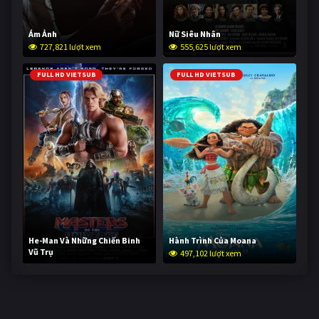
Ám Ảnh
Nữ Siêu Nhân
727,821 lượt xem
555,625 lượt xem
FULL HD VIETSUB
FULL HD VIETSUB
He-Man Và Những Chiến Binh
Hành Trình Của Moana
Vũ Trụ
497,102 lượt xem
246,286 lượt xem