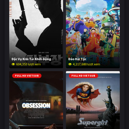
Đặc Vụ Kim Tái Khởi Động
Đảo Hải Tặc
604,353 lượt xem
4,217,680 lượt xem
FULL HD VIETSUB
FULL HD VIETSUB