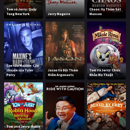
Tom và Jerry: Quậy
Chaos: Vụ Thảm Sát
Tung New York
Jerry Maguire
Manson
Con của Maxine: Câu
chuyện của Tyler
Jason Và Đội Thám
Tom Và Jerry: Chiếc
Perry
Hiểm Argonauts
Nhẫn Ma Thuật
Tom and Jerry: Robin