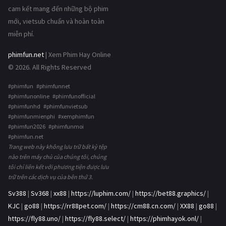
cam kết mang đến những bộ phim
mới, vietsub chuẩn và hoàn toàn
miễn phí.
phimfun.net
| Xem Phim Hay Online
© 2026. All Rights Reserved
#phimfun #phimfunnet
#phimfunonline #phimfunofficial
#phimfunhd #phimfunvietsub
#phimfunmienphi #xemphimfun
#phimfun2026 #phimfunmoi
#phimfun.net
Trang web này không lưu trữ bất kỳ tệp
nào trên máy chủ của chúng tôi, chúng
tôi chỉ liên kết với phương tiện được lưu
trữ trên các dịch vụ của bên thứ 3.
Sv388
|
Sv368
|
xx88
|
https://luphim.com/
|
https://bet88.graphics/
|
KJC
|
go88
|
https://rr88pet.com/
|
https://cm88.cn.com/
|
XX88
|
go88
|
https://fly88.uno/
|
https://fly88.select/
|
https://phimhayok.onl/
|