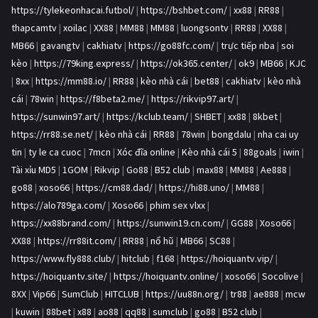
https://tylekeonhacai.futbol/
|
https://bshbet.com/
|
xx88
|
RR88
|
thapcamtv
|
xoilac
|
XX88
|
MM88
|
MM88
|
luongsontv
|
RR88
|
XX88
|
MB66
|
gavangtv
|
cakhiatv
|
https://go88fc.com/
|
trực tiếp nba
|
soi
kèo
|
https://79king.express/
|
https://ok365.center/
|
ok9
|
MB66
|
KJC
|
8xx
|
https://mm88.io/
|
RR88
|
kèo nhà cái
|
bet88
|
cakhiatv
|
kèo nhà
cái
|
78win
|
https://f8beta2.me/
|
https://rikvip97.art/
|
https://sunwin97.art/
|
https://kclub.team/
|
SHBET
|
xx88
|
8kbet
|
https://rr88.se.net/
|
kèo nhà cái
|
RR88
|
78win
|
bongdalu
|
nha cai uy
tin
|
ty le ca cuoc
|
7mcn
|
Xóc đĩa online
|
Kèo nhà cái 5
|
88goals
|
iwin
|
Tài xỉu MD5
|
1GOM
|
Rikvip
|
Go88
|
B52 club
|
max88
|
MM88
|
Ae888
|
go88
|
xoso66
|
https://cm88.dad/
|
https://hi88.uno/
|
MM88
|
https://alo789ga.com/
|
Xoso66
|
phim sex vlxx
|
https://xx88brand.com/
|
https://sunwin19.cn.com/
|
GG88
|
Xoso66
|
XX88
|
https://rr88it.com/
|
RR88
|
nổ hũ
|
MB66
|
SC88
|
https://www.fly888.club/
|
hitclub
|
f168
|
https://hoiquantv.vip/
|
https://hoiquantv.site/
|
https://hoiquantv.online/
|
xoso66
|
Socolive
|
8XX
|
Vip66
|
SumClub
|
HITCLUB
|
https://uu88n.org/
|
tr88
|
ae888
|
mcw
|
kuwin
|
88bet
|
x88
|
ao88
|
qq88
|
sumclub
|
go88
|
B52 club
|