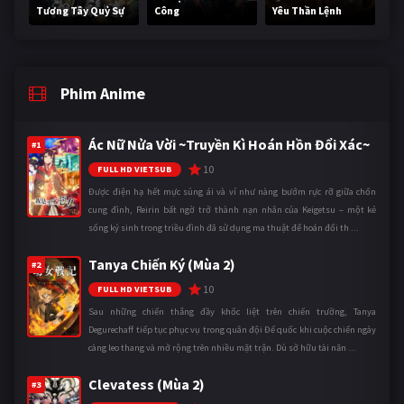
Tương Tây Quỷ Sự
Công
Yêu Thần Lệnh
Phim Anime
Ác Nữ Nửa Vời ~Truyền Kì Hoán Hồn Đổi Xác~
#1
10
FULL HD VIETSUB
Được điện hạ hết mực sủng ái và ví như nàng bướm rực rỡ giữa chốn
cung đình, Reirin bất ngờ trở thành nạn nhân của Keigetsu – một kẻ
sống ký sinh trong triều đình đã sử dụng ma thuật để hoán đổi th ...
Tanya Chiến Ký (Mùa 2)
#2
10
FULL HD VIETSUB
Sau những chiến thắng đầy khốc liệt trên chiến trường, Tanya
Degurechaff tiếp tục phục vụ trong quân đội Đế quốc khi cuộc chiến ngày
càng leo thang và mở rộng trên nhiều mặt trận. Dù sở hữu tài năn ...
Clevatess (Mùa 2)
#3