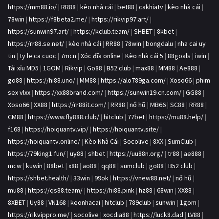
https://mm88.io/
|
RR88
|
kèo nhà cái
|
bet88
|
cakhiatv
|
kèo nhà cái
|
78win
|
https://f8beta2.me/
|
https://rikvip97.art/
|
https://sunwin97.art/
|
https://kclub.team/
|
SHBET
|
8kbet
|
https://rr88.se.net/
|
kèo nhà cái
|
RR88
|
78win
|
bongdalu
|
nha cai uy
tin
|
ty le ca cuoc
|
7mcn
|
Xóc đĩa online
|
Kèo nhà cái 5
|
88goals
|
iwin
|
Tài xỉu MD5
|
1GOM
|
Rikvip
|
Go88
|
B52 club
|
max88
|
MM88
|
Ae888
|
go88
|
https://hi88.uno/
|
MM88
|
https://alo789ga.com/
|
Xoso66
|
phim
sex vlxx
|
https://xx88brand.com/
|
https://sunwin19.cn.com/
|
GG88
|
Xoso66
|
XX88
|
https://rr88it.com/
|
RR88
|
nổ hũ
|
MB66
|
SC88
|
RR88
|
CM88
|
https://www.fly888.club/
|
hitclub
|
77bet
|
https://mu88.help/
|
f168
|
https://hoiquantv.vip/
|
https://hoiquantv.site/
|
https://hoiquantv.online/
|
Kèo Nhà Cái
|
Socolive
|
8XX
|
SumClub
|
https://79king1.fun/
|
uy88
|
shbet
|
https://uu88n.org/
|
tr88
|
ae888
|
mcw
|
kuwin
|
88bet
|
x88
|
ao88
|
qq88
|
sumclub
|
go88
|
B52 club
|
https://shbet.health/
|
33win
|
99ok
|
https://vnew88.net/
|
nổ hũ
|
mu88
|
https://qs88.team/
|
https://hi88.pink
|
hz88
|
68win
|
XX88
|
8XBET
|
Uy88
|
VN168
|
keonhacai
|
hitclub
|
789club
|
sunwin
|
1gom
|
https://rikvippro.me/
|
socolive
|
xocdia88
|
https://luck8.dad
|
LV88
|