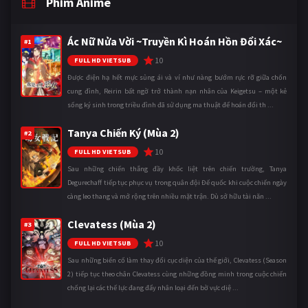
Phim Anime
Ác Nữ Nửa Vời ~Truyền Kì Hoán Hồn Đổi Xác~
#1
10
FULL HD VIETSUB
Được điện hạ hết mực sủng ái và ví như nàng bướm rực rỡ giữa chốn
cung đình, Reirin bất ngờ trở thành nạn nhân của Keigetsu – một kẻ
sống ký sinh trong triều đình đã sử dụng ma thuật để hoán đổi th ...
Tanya Chiến Ký (Mùa 2)
#2
10
FULL HD VIETSUB
Sau những chiến thắng đầy khốc liệt trên chiến trường, Tanya
Degurechaff tiếp tục phục vụ trong quân đội Đế quốc khi cuộc chiến ngày
càng leo thang và mở rộng trên nhiều mặt trận. Dù sở hữu tài năn ...
Clevatess (Mùa 2)
#3
10
FULL HD VIETSUB
Sau những biến cố làm thay đổi cục diện của thế giới, Clevatess (Season
2) tiếp tục theo chân Clevatess cùng những đồng minh trong cuộc chiến
chống lại các thế lực đang đẩy nhân loại đến bờ vực diệ ...