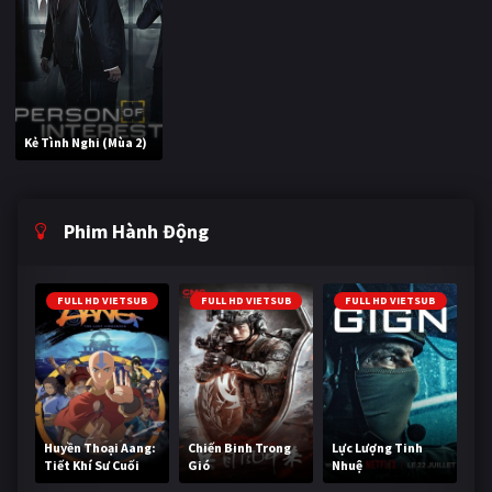
Kẻ Tình Nghi (Mùa 2)
Phim Hành Động
FULL HD VIETSUB
FULL HD VIETSUB
FULL HD VIETSUB
Huyền Thoại Aang:
Chiến Binh Trong
Lực Lượng Tinh
Tiết Khí Sư Cuối
Gió
Nhuệ
Cùng