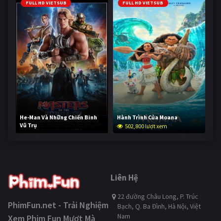
FULL HD VIETSUB
FULL HD VIETSUB
He-Man Và Những Chiến Binh
Hành Trình Của Moana
Vũ Trụ
502,800 lượt xem
252,725 lượt xem
Liên Hệ
22 đường Châu Long, P. Trúc
PhimFun.net - Trải Nghiệm
Bạch, Q. Ba Đình, Hà Nội, Việt
Nam
Xem Phim Fun Mượt Mà