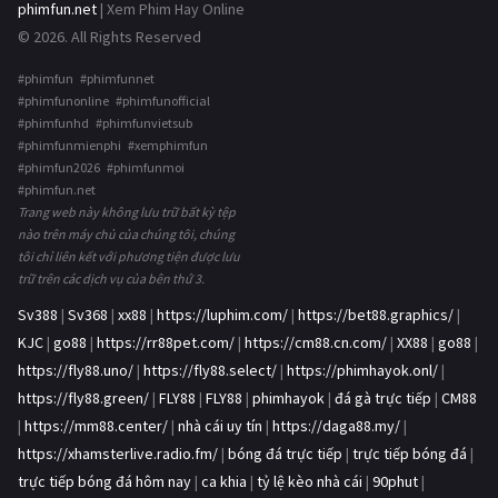
phimfun.net
| Xem Phim Hay Online
© 2026. All Rights Reserved
#phimfun #phimfunnet
#phimfunonline #phimfunofficial
#phimfunhd #phimfunvietsub
#phimfunmienphi #xemphimfun
#phimfun2026 #phimfunmoi
#phimfun.net
Trang web này không lưu trữ bất kỳ tệp
nào trên máy chủ của chúng tôi, chúng
tôi chỉ liên kết với phương tiện được lưu
trữ trên các dịch vụ của bên thứ 3.
Sv388
|
Sv368
|
xx88
|
https://luphim.com/
|
https://bet88.graphics/
|
KJC
|
go88
|
https://rr88pet.com/
|
https://cm88.cn.com/
|
XX88
|
go88
|
https://fly88.uno/
|
https://fly88.select/
|
https://phimhayok.onl/
|
https://fly88.green/
|
FLY88
|
FLY88
|
phimhayok
|
đá gà trực tiếp
|
CM88
|
https://mm88.center/
|
nhà cái uy tín
|
https://daga88.my/
|
https://xhamsterlive.radio.fm/
|
bóng đá trực tiếp
|
trực tiếp bóng đá
|
trực tiếp bóng đá hôm nay
|
ca khia
|
tỷ lệ kèo nhà cái
|
90phut
|