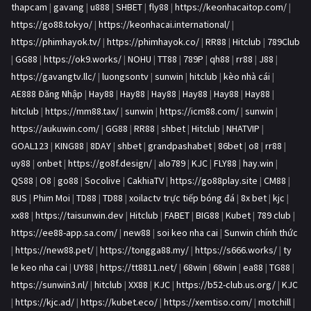
thapcam
|
gavang
|
u888
|
SHBET
|
fly88
|
https://keonhacaitop.com/
|
https://go88.tokyo/
|
https://keonhacai.international/
|
https://phimhayok.tv/
|
https://phimhayok.co/
|
RR88
|
Hitclub
|
789Club
|
GG88
|
https://ok9.works/
|
NOHU
|
TT88
|
789P
|
qh88
|
rr88
|
J88
|
https://gavangtv.llc/
|
luongsontv
|
sunwin
|
hitclub
|
kèo nhà cái
|
AE888 Đăng Nhập
|
Hay88
|
Hay88
|
Hay88
|
Hay88
|
Hay88
|
Hay88
|
hitclub
|
https://mm88.tax/
|
sunwin
|
https://icm88.com/
|
sunwin
|
https://aukuwin.com/
|
GG88
|
RR88
|
shbet
|
Hitclub
|
NHATVIP
|
GOAL123
|
KING88
|
8DAY
|
shbet
|
grandpashabet
|
86bet
|
o8
|
rr88
|
uy88
|
onbet
|
https://go8f.design/
|
alo789
|
KJC
|
FLY88
|
hay.win
|
QS88
|
O8
|
go88
|
Socolive
|
CakhiaTV
|
https://go88play.site
|
CM88
|
8US
|
Phim Moi
|
TD88
|
TD88
|
xoilactv trực tiếp bóng đá
|
8x bet
|
kjc
|
xx88
|
https://taisunwin.dev
|
Hitclub
|
FABET
|
BIG88
|
Kubet
|
789 club
|
https://ee88-app.sa.com/
|
new88
|
soi keo nha cai
|
Sunwin chính thức
|
https://new88.pet/
|
https://tongga88.my/
|
https://s666.works/
|
ty
le keo nha cai
|
UY88
|
https://tt8811.net/
|
68win
|
68win
|
ea88
|
TG88
|
https://sunwin3.nl/
|
hitclub
|
XX88
|
KJC
|
https://b52-club.us.org/
|
KJC
|
https://kjc.ad/
|
https://kubet.eco/
|
https://xemtiso.com/
|
motchill
|