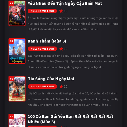
Yêu Nhau Đến Tận Ngày Cậu Biến Mất
#4
10
FULL HD VIETSUB
Ẩn sau bức màn của một học viện bí mật là nơi những cô gái mồ côi được
nuôi dưỡng và huấn luyện để trở thành những cỗ máy chiến đấu. Trong
thế giới khắc nghiệt ấy, cái chết được xem là điều hiển nh ...
Xanh Thẳm (Mùa 3)
#5
10
FULL HD VIETSUB
Sau hàng loạt chuyến phiêu lưu điên rồ và những kỷ niệm khó quên,
Grand Blue Dreaming (Season 3) tiếp tục theo chân Iori Kitahara cùng các
thành viên câu lạc bộ lặn trong những ngày tháng đại học đ ...
Tia Sáng Của Ngày Mai
#6
10
FULL HD VIETSUB
Lấy bối cảnh một Kyoto giả tưởng của thế kỷ 20, bộ phim kể về hai anh
em Seiroku và Kihachi Sakamoto, những người ôm ấp khát vọng đưa Kỷ
nguyên Điện đến với đất nước thông qua cuốn Danh mục Điện th ...
100 Cô Bạn Gái Yêu Bạn Rất Rất Rất Rất Rất
#7
Nhiều (Mùa 3)