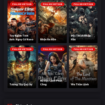
FULL HD VIETSUB
FULL HD VIETSUB
FULL HD VIETSUB
Tay Ngắm Tinh
Độc Thích Nhập
Anh: Nguy Cơ Nano
Nhện Ăn Hồn
Hầu
FULL HD VIETSUB
FULL HD VIETSUB
FULL HD VIETSUB
Nữ Đặc Cảnh Phản
Tương Tây Quỷ Sự
Công
Yêu Thần Lệnh