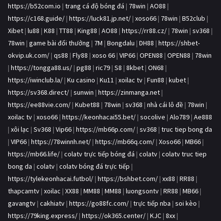
https://b52com.io
|
trang cá độ bóng đá
|
78win
|
AO88
|
https://c168.guide/
|
https://luck81.jp.net/
|
xoso66
|
78win
|
B52club
|
Xibet
|
lu88
|
K88
|
TT88
|
King88
|
AO88
|
https://rr88.cz/
|
78win
|
sv368
|
78win
|
game bài đổi thưởng
|
7M
|
Bongdalu
|
DH88
|
https://shbet-
okvip.uk.com/
|
qs88
|
Fly88
|
xoso 66
|
VIP66
|
OPEN88
|
OPEN88
|
78win
|
https://tongga88.us/
|
pg88
|
ric79
|
S8
|
8kbet
|
ON68
|
https://iwinclub.la/
|
Ku casino
|
Ku11
|
xoilac tv
|
Fun88
|
kubet
|
https://sv368.direct/
|
sunwin
|
https://zinmanga.net
|
https://ee88vie.com/
|
Kubet88
|
78win
|
sv368
|
nhà cái lô đề
|
78win
|
xoilac tv
|
xoso66
|
https://keonhacai55.bet/
|
socolive
|
Alo789
|
Ae888
|
xôi lạc
|
Sv368
|
Vip66
|
https://mb66p.com/
|
sv368
|
truc tiep bong da
|
VIP66
|
https://78winnh.net/
|
https://mb66q.com/
|
Xoso66
|
MB66
|
https://mb66.life/
|
colatv trực tiếp bóng đá
|
colatv
|
colatv truc tiep
bong da
|
colatv
|
colatv bóng đá trực tiếp
|
https://tylekeonhacai.futbol/
|
https://bshbet.com/
|
xx88
|
RR88
|
thapcamtv
|
xoilac
|
XX88
|
MM88
|
MM88
|
luongsontv
|
RR88
|
MB66
|
gavangtv
|
cakhiatv
|
https://go88fc.com/
|
trực tiếp nba
|
soi kèo
|
https://79king.express/
|
https://ok365.center/
|
KJC
|
8xx
|