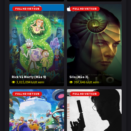
FULL HD VIETSUB
FULL HD VIETSUB
Rick Và Morty (Mùa 9)
Silo (Mùa 3)
3,015,094 lượt xem
397,646 lượt xem
FULL HD VIETSUB
FULL HD VIETSUB