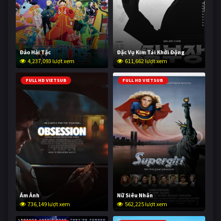
Đảo Hải Tặc
Đặc Vụ Kim Tái Khởi Động
4,237,093 lượt xem
611,662 lượt xem
FULL HD VIETSUB
FULL HD VIETSUB
Ám Ảnh
Nữ Siêu Nhân
736,149 lượt xem
562,225 lượt xem