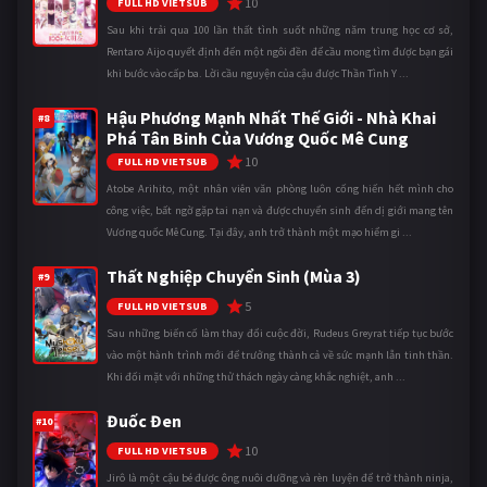
10
FULL HD VIETSUB
Sau khi trải qua 100 lần thất tình suốt những năm trung học cơ sở,
Rentaro Aijo quyết định đến một ngôi đền để cầu mong tìm được bạn gái
khi bước vào cấp ba. Lời cầu nguyện của cậu được Thần Tình Y ...
Hậu Phương Mạnh Nhất Thế Giới - Nhà Khai
#8
Phá Tân Binh Của Vương Quốc Mê Cung
10
FULL HD VIETSUB
Atobe Arihito, một nhân viên văn phòng luôn cống hiến hết mình cho
công việc, bất ngờ gặp tai nạn và được chuyển sinh đến dị giới mang tên
Vương quốc Mê Cung. Tại đây, anh trở thành một mạo hiểm gi ...
Thất Nghiệp Chuyển Sinh (Mùa 3)
#9
5
FULL HD VIETSUB
Sau những biến cố làm thay đổi cuộc đời, Rudeus Greyrat tiếp tục bước
vào một hành trình mới để trưởng thành cả về sức mạnh lẫn tinh thần.
Khi đối mặt với những thử thách ngày càng khắc nghiệt, anh ...
Đuốc Đen
#10
10
FULL HD VIETSUB
Jirô là một cậu bé được ông nuôi dưỡng và rèn luyện để trở thành ninja,