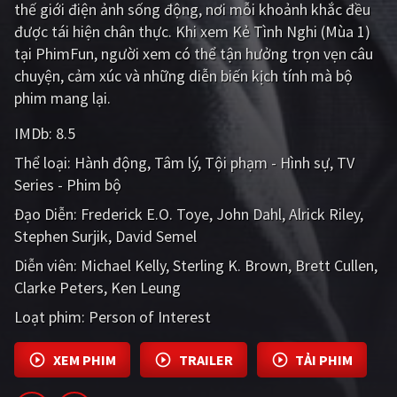
thế giới điện ảnh sống động, nơi mỗi khoảnh khắc đều
PHIM MỚI
được tái hiện chân thực. Khi xem Kẻ Tình Nghi (Mùa 1)
PHIM BỘ
tại PhimFun, người xem có thể tận hưởng trọn vẹn câu
chuyện, cảm xúc và những diễn biến kịch tính mà bộ
PHIM LẺ
phim mang lại.
PHIM CHIẾU RẠP
IMDb:
8.5
TUYỂN TẬP PHIM
Thể loại:
Hành động
Tâm lý
Tội phạm - Hình sự
TV
Series - Phim bộ
BLOG
Đạo Diễn:
Frederick E.O. Toye
John Dahl
Alrick Riley
Stephen Surjik
David Semel
Diễn viên:
Michael Kelly
Sterling K. Brown
Brett Cullen
Clarke Peters
Ken Leung
Loạt phim:
Person of Interest
XEM PHIM
TRAILER
TẢI PHIM