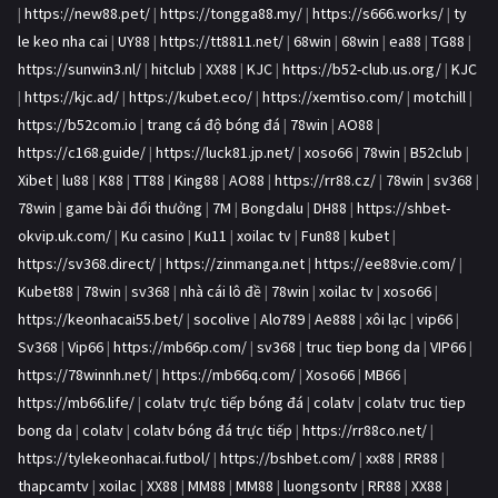
|
https://new88.pet/
|
https://tongga88.my/
|
https://s666.works/
|
ty
le keo nha cai
|
UY88
|
https://tt8811.net/
|
68win
|
68win
|
ea88
|
TG88
|
https://sunwin3.nl/
|
hitclub
|
XX88
|
KJC
|
https://b52-club.us.org/
|
KJC
|
https://kjc.ad/
|
https://kubet.eco/
|
https://xemtiso.com/
|
motchill
|
https://b52com.io
|
trang cá độ bóng đá
|
78win
|
AO88
|
https://c168.guide/
|
https://luck81.jp.net/
|
xoso66
|
78win
|
B52club
|
Xibet
|
lu88
|
K88
|
TT88
|
King88
|
AO88
|
https://rr88.cz/
|
78win
|
sv368
|
78win
|
game bài đổi thưởng
|
7M
|
Bongdalu
|
DH88
|
https://shbet-
okvip.uk.com/
|
Ku casino
|
Ku11
|
xoilac tv
|
Fun88
|
kubet
|
https://sv368.direct/
|
https://zinmanga.net
|
https://ee88vie.com/
|
Kubet88
|
78win
|
sv368
|
nhà cái lô đề
|
78win
|
xoilac tv
|
xoso66
|
https://keonhacai55.bet/
|
socolive
|
Alo789
|
Ae888
|
xôi lạc
|
vip66
|
Sv368
|
Vip66
|
https://mb66p.com/
|
sv368
|
truc tiep bong da
|
VIP66
|
https://78winnh.net/
|
https://mb66q.com/
|
Xoso66
|
MB66
|
https://mb66.life/
|
colatv trực tiếp bóng đá
|
colatv
|
colatv truc tiep
bong da
|
colatv
|
colatv bóng đá trực tiếp
|
https://rr88co.net/
|
https://tylekeonhacai.futbol/
|
https://bshbet.com/
|
xx88
|
RR88
|
thapcamtv
|
xoilac
|
XX88
|
MM88
|
MM88
|
luongsontv
|
RR88
|
XX88
|