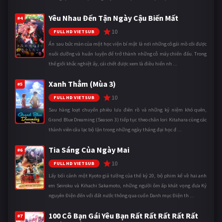
Yêu Nhau Đến Tận Ngày Cậu Biến Mất
#4
10
FULL HD VIETSUB
Ẩn sau bức màn của một học viện bí mật là nơi những cô gái mồ côi được
nuôi dưỡng và huấn luyện để trở thành những cỗ máy chiến đấu. Trong
thế giới khắc nghiệt ấy, cái chết được xem là điều hiển nh ...
Xanh Thẳm (Mùa 3)
#5
10
FULL HD VIETSUB
Sau hàng loạt chuyến phiêu lưu điên rồ và những kỷ niệm khó quên,
Grand Blue Dreaming (Season 3) tiếp tục theo chân Iori Kitahara cùng các
thành viên câu lạc bộ lặn trong những ngày tháng đại học đ ...
Tia Sáng Của Ngày Mai
#6
10
FULL HD VIETSUB
Lấy bối cảnh một Kyoto giả tưởng của thế kỷ 20, bộ phim kể về hai anh
em Seiroku và Kihachi Sakamoto, những người ôm ấp khát vọng đưa Kỷ
nguyên Điện đến với đất nước thông qua cuốn Danh mục Điện th ...
100 Cô Bạn Gái Yêu Bạn Rất Rất Rất Rất Rất
#7