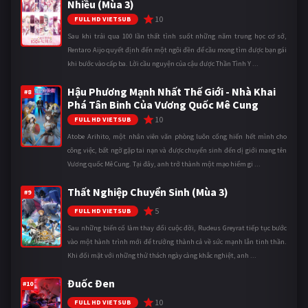
Nhiều (Mùa 3)
10
FULL HD VIETSUB
Sau khi trải qua 100 lần thất tình suốt những năm trung học cơ sở,
Rentaro Aijo quyết định đến một ngôi đền để cầu mong tìm được bạn gái
khi bước vào cấp ba. Lời cầu nguyện của cậu được Thần Tình Y ...
Hậu Phương Mạnh Nhất Thế Giới - Nhà Khai
#8
Phá Tân Binh Của Vương Quốc Mê Cung
10
FULL HD VIETSUB
Atobe Arihito, một nhân viên văn phòng luôn cống hiến hết mình cho
công việc, bất ngờ gặp tai nạn và được chuyển sinh đến dị giới mang tên
Vương quốc Mê Cung. Tại đây, anh trở thành một mạo hiểm gi ...
Thất Nghiệp Chuyển Sinh (Mùa 3)
#9
5
FULL HD VIETSUB
Sau những biến cố làm thay đổi cuộc đời, Rudeus Greyrat tiếp tục bước
vào một hành trình mới để trưởng thành cả về sức mạnh lẫn tinh thần.
Khi đối mặt với những thử thách ngày càng khắc nghiệt, anh ...
Đuốc Đen
#10
10
FULL HD VIETSUB