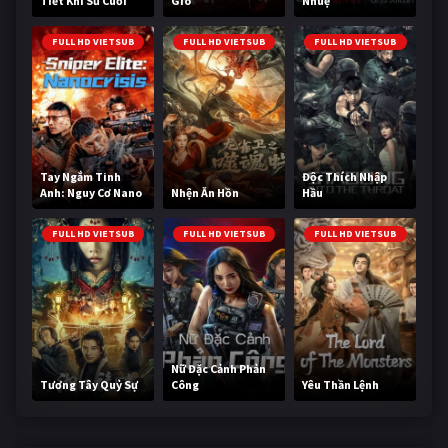
Tiết Khí Sư Cuối
Gió
Nhuệ
Cùng
FULL HD VIETSUB
FULL HD VIETSUB
FULL HD VIETSUB
Tay Ngắm Tinh
Độc Thích Nhập
Anh: Nguy Cơ Nano
Nhện Ăn Hồn
Hầu
FULL HD VIETSUB
FULL HD VIETSUB
FULL HD VIETSUB
Nữ Đặc Cảnh Phản
Tương Tây Quỷ Sự
Công
Yêu Thần Lệnh