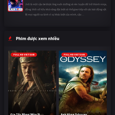
Jirô là một cậu bé được ông nuôi dưỡng và rèn luyện để trở thành ninja,
đồng thời sở hữu khả năng đặc biệt có thể giao tiếp với các loài động vật.
Bị mọi người xa lánh vì sự khác biệt của mình, cậu ...
Phim được xem nhiều
FULL HD VIETSUB
FULL HD VIETSUB
Gia Tộc Rồng (Mùa 3)
Anh Hùng Odyssey