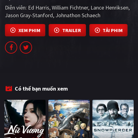
PHIM MỚI
Diễn viên:
Ed Harris
William Fichtner
Lance Henriksen
Jason Gray-Stanford
Johnathon Schaech
PHIM BỘ
PHIM LẺ
XEM PHIM
TRAILER
TẢI PHIM
PHIM CHIẾU RẠP
TUYỂN TẬP PHIM
BLOG
Có thể bạn muốn xem