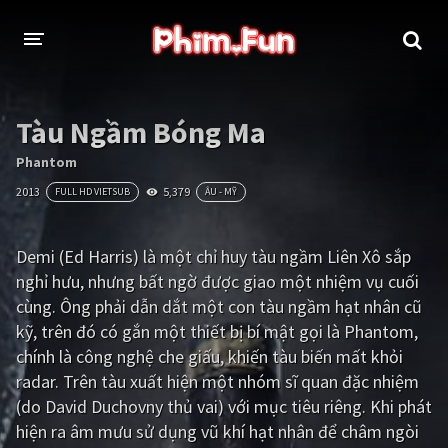
THỂ LOẠI
Tàu Ngầm Bóng Ma
Thần thoại - Cổ trang
Hành động
Phantom
2013
5,379
FULL HD VIETSUB
ÂU - MỸ
Tâm lý
Chiến tranh
Võ thuật - Kiếm hiệp
Nhạc kịch
Demi (Ed Harris) là một chỉ huy tàu ngầm Liên Xô sắp
nghỉ hưu, nhưng bất ngờ được giao một nhiệm vụ cuối
Kinh dị
Tội phạm - Hình sự
cùng. Ông phải dẫn dắt một con tàu ngầm hạt nhân cũ
Phiêu lưu
Hài hước
kỹ, trên đó có gắn một thiết bị bí mật gọi là Phantom,
chính là công nghệ che giấu, khiến tàu biến mất khỏi
Viễn tưởng
Khoa học - Tài liệu
radar. Trên tàu xuất hiện một nhóm sĩ quan đặc nhiệm
Hoạt hình
Thể thao
(do David Duchovny thủ vai) với mục tiêu riêng. Khi phát
hiện ra âm mưu sử dụng vũ khí hạt nhân để châm ngòi
Tình cảm - Lãng mạn
Kỳ ảo