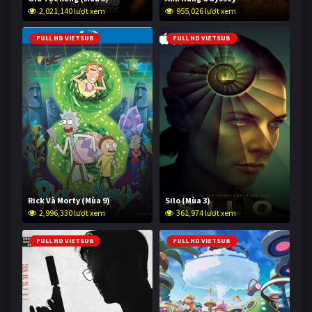
2,021,140 lượt xem
955,026 lượt xem
FULL HD VIETSUB
FULL HD VIETSUB
Rick Và Morty (Mùa 9)
Silo (Mùa 3)
2,996,330 lượt xem
361,974 lượt xem
FULL HD VIETSUB
FULL HD VIETSUB