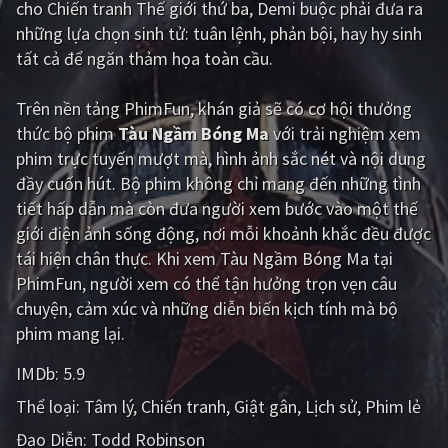
cho Chiến tranh Thế giới thứ ba, Demi buộc phải đưa ra
những lựa chọn sinh tử: tuân lệnh, phản bội, hay hy sinh
Giật gân
Gia đình
tất cả để ngăn thảm họa toàn cầu.
Bí ẩn
Lịch sử
Trên nền tảng
PhimFun
, khán giả sẽ có cơ hội thưởng
Viễn Tây
Tiểu sử
thức bộ phim
Tàu Ngầm Bóng Ma
với trải nghiệm xem
GameShow
DramaTV
phim trực tuyến mượt mà, hình ảnh sắc nét và nội dung
đầy cuốn hút. Bộ phim không chỉ mang đến những tình
QUỐC GIA
tiết hấp dẫn mà còn đưa người xem bước vào một thế
giới điện ảnh sống động, nơi mỗi khoảnh khắc đều được
Âu - Mỹ
Trung Quốc - Hồng Kông
tái hiện chân thực. Khi xem Tàu Ngầm Bóng Ma tại
PhimFun, người xem có thể tận hưởng trọn vẹn câu
Hàn Quốc
Nhật Bản
chuyện, cảm xúc và những diễn biến kịch tính mà bộ
Ấn Độ
Việt Nam
phim mang lại.
Tổng hợp
IMDb:
5.9
Thể loại:
Tâm lý
Chiến tranh
Giật gân
Lịch sử
Phim lẻ
CẬP NHẬT
Đạo Diễn:
Todd Robinson