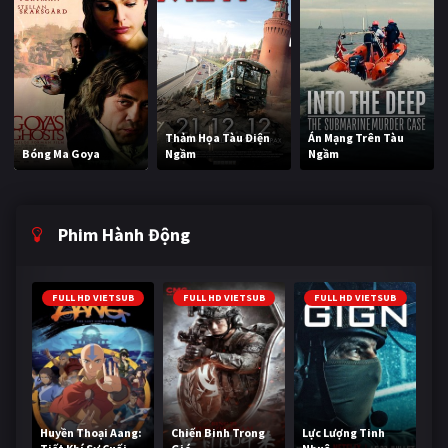
Thảm Họa Tàu Điện
Án Mạng Trên Tàu
Bóng Ma Goya
Ngầm
Ngầm
Phim Hành Động
FULL HD VIETSUB
FULL HD VIETSUB
FULL HD VIETSUB
Huyền Thoại Aang:
Chiến Binh Trong
Lực Lượng Tinh