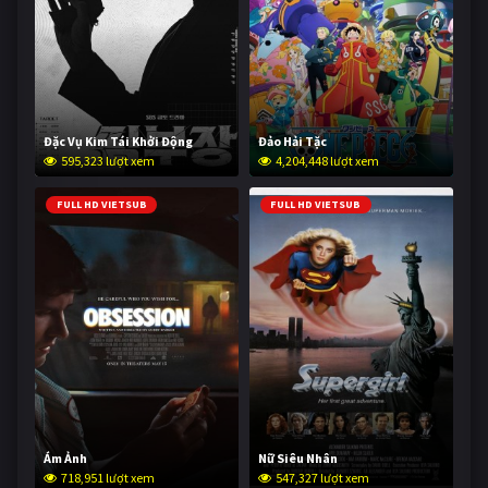
Đặc Vụ Kim Tái Khởi Động
Đảo Hải Tặc
595,323 lượt xem
4,204,448 lượt xem
FULL HD VIETSUB
FULL HD VIETSUB
Ám Ảnh
Nữ Siêu Nhân
718,951 lượt xem
547,327 lượt xem