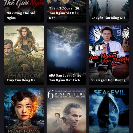
Thám Tử Conan 26:
Nữ Vương Thế Giới
Tàu Ngầm Sắt Màu
Ngầm
Đen
Chuyến Tàu Băng Giá
ARA San Juan: Chiếc
Truy Tìm Bóng Ma
Tàu Ngầm Mất Tích
Vua Ngầm Học Đường