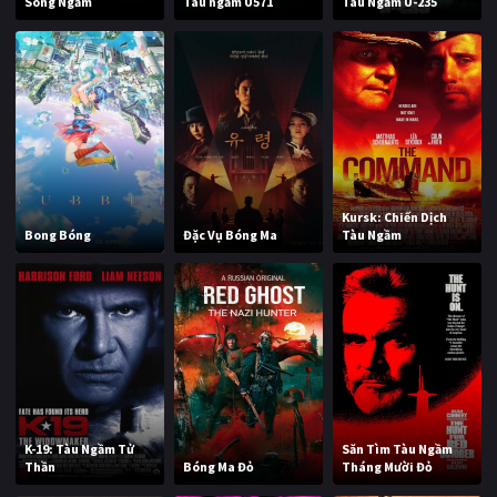
Sóng Ngầm
Tàu ngầm U571
Tàu Ngầm U-235
Kursk: Chiến Dịch
Bong Bóng
Đặc Vụ Bóng Ma
Tàu Ngầm
K-19: Tàu Ngầm Tử
Săn Tìm Tàu Ngầm
Thần
Bóng Ma Đỏ
Tháng Mười Đỏ