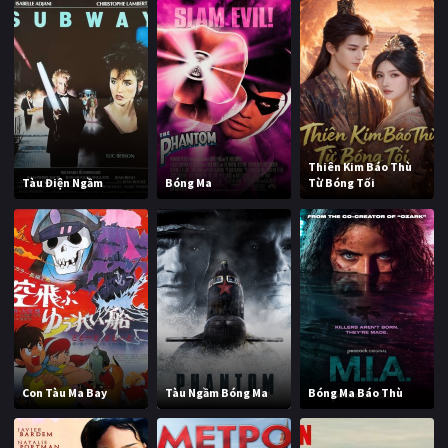
Thiên Kim Báo Thù
Tàu Điện Ngầm
Bóng Ma
Từ Bóng Tối
Con Tàu Ma Bay
Tàu Ngầm Bóng Ma
Bóng Ma Báo Thù