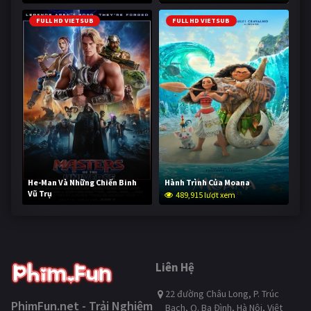
FULL HD VIETSUB
FULL HD VIETSUB
He-Man Và Những Chiến Binh
Hành Trình Của Moana
Vũ Trụ
489,915 lượt xem
238,436 lượt xem
Liên Hệ
22 đường Châu Long, P. Trúc
PhimFun.net - Trải Nghiệm
Bạch, Q. Ba Đình, Hà Nội, Việt