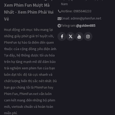
Nam
Xem Phim Fun Mượt Mà
Hotline: 0985646233
Nhất - Xem Phim Phải Vui
Vẻ
Email:
admin@phimfun.net
Telegram:
@golden885
Hoạt động với mục tiêu mang lại
những giây phút giải trí tuyệt vời,
PhimFun tự hào là điểm đến quen
thuộc của cộng đồng yêu điện ảnh.
Tại đây, hệ thống được tối ưu hóa
trên hạ tầng mạnh mẽ để đảm bảo
trải nghiệm xem phim fun của bạn
luôn đạt tốc độ tải cực nhanh và
chất lượng hiển thị sắc nét nhất. Dù
bạn gọi chúng tôi là PhimFun hay
Phim Fun, PhimFun.net vẫn luôn
cam kết mang đến những bộ phim
mới, vietsub chuẩn và hoàn toàn
miễn phí.