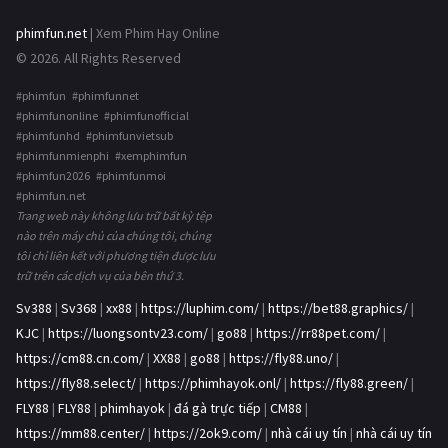
phimfun.net
| Xem Phim Hay Online
© 2026. All Rights Reserved
#phimfun #phimfunnet
#phimfunonline #phimfunofficial
#phimfunhd #phimfunvietsub
#phimfunmienphi #xemphimfun
#phimfun2026 #phimfunmoi
#phimfun.net
Trang web này không lưu trữ bất kỳ tệp
nào trên máy chủ của chúng tôi, chúng
tôi chỉ liên kết với phương tiện được lưu
trữ trên các dịch vụ của bên thứ 3.
Sv388
|
Sv368
|
xx88
|
https://luphim.com/
|
https://bet88.graphics/
|
KJC
|
https://luongsontv23.com/
|
go88
|
https://rr88pet.com/
|
https://cm88.cn.com/
|
XX88
|
go88
|
https://fly88.uno/
|
https://fly88.select/
|
https://phimhayok.onl/
|
https://fly88.green/
|
FLY88
|
FLY88
|
phimhayok
|
đá gà trực tiếp
|
CM88
|
https://mm88.center/
|
https://2ok9.com/
|
nhà cái uy tín
|
nhà cái uy tín