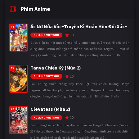
Phim Anime
Ác Nữ Nửa Vời ~Truyền Kì Hoán Hồn Đổi Xác~
#1
10
FULL HD VIETSUB
Được điện hạ hết mực sủng ái và ví như nàng bướm rực rỡ giữa chốn
cung đình, Reirin bất ngờ trở thành nạn nhân của Keigetsu – một kẻ
sống ký sinh trong triều đình đã sử dụng ma thuật để hoán đổi th ...
Tanya Chiến Ký (Mùa 2)
#2
10
FULL HD VIETSUB
Sau những chiến thắng đầy khốc liệt trên chiến trường, Tanya
Degurechaff tiếp tục phục vụ trong quân đội Đế quốc khi cuộc chiến ngày
càng leo thang và mở rộng trên nhiều mặt trận. Dù sở hữu tài năn ...
Clevatess (Mùa 2)
#3
10
FULL HD VIETSUB
Sau những biến cố làm thay đổi cục diện của thế giới, Clevatess (Season
2) tiếp tục theo chân Clevatess cùng những đồng minh trong cuộc chiến
chống lại các thế lực đang đẩy nhân loại đến bờ vực diệ ...