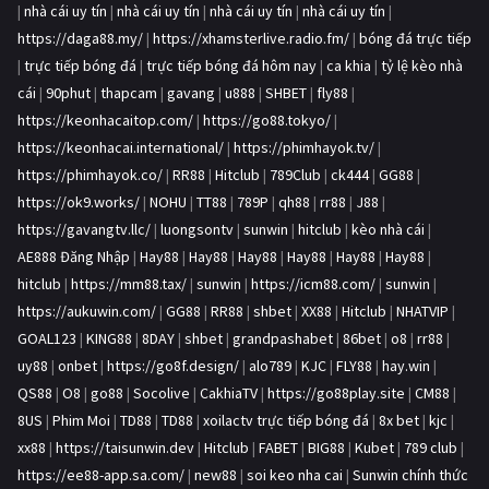
|
nhà cái uy tín
|
nhà cái uy tín
|
nhà cái uy tín
|
nhà cái uy tín
|
https://daga88.my/
|
https://xhamsterlive.radio.fm/
|
bóng đá trực tiếp
|
trực tiếp bóng đá
|
trực tiếp bóng đá hôm nay
|
ca khia
|
tỷ lệ kèo nhà
cái
|
90phut
|
thapcam
|
gavang
|
u888
|
SHBET
|
fly88
|
https://keonhacaitop.com/
|
https://go88.tokyo/
|
https://keonhacai.international/
|
https://phimhayok.tv/
|
https://phimhayok.co/
|
RR88
|
Hitclub
|
789Club
|
ck444
|
GG88
|
https://ok9.works/
|
NOHU
|
TT88
|
789P
|
qh88
|
rr88
|
J88
|
https://gavangtv.llc/
|
luongsontv
|
sunwin
|
hitclub
|
kèo nhà cái
|
AE888 Đăng Nhập
|
Hay88
|
Hay88
|
Hay88
|
Hay88
|
Hay88
|
Hay88
|
hitclub
|
https://mm88.tax/
|
sunwin
|
https://icm88.com/
|
sunwin
|
https://aukuwin.com/
|
GG88
|
RR88
|
shbet
|
XX88
|
Hitclub
|
NHATVIP
|
GOAL123
|
KING88
|
8DAY
|
shbet
|
grandpashabet
|
86bet
|
o8
|
rr88
|
uy88
|
onbet
|
https://go8f.design/
|
alo789
|
KJC
|
FLY88
|
hay.win
|
QS88
|
O8
|
go88
|
Socolive
|
CakhiaTV
|
https://go88play.site
|
CM88
|
8US
|
Phim Moi
|
TD88
|
TD88
|
xoilactv trực tiếp bóng đá
|
8x bet
|
kjc
|
xx88
|
https://taisunwin.dev
|
Hitclub
|
FABET
|
BIG88
|
Kubet
|
789 club
|
https://ee88-app.sa.com/
|
new88
|
soi keo nha cai
|
Sunwin chính thức