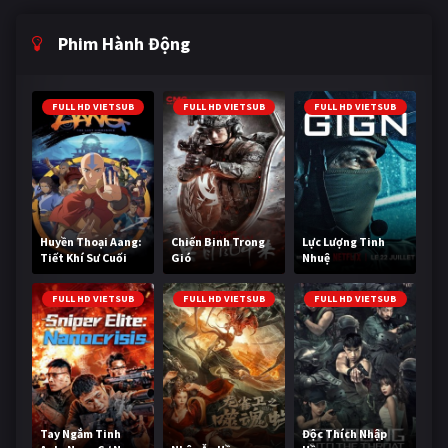
Phim Hành Động
FULL HD VIETSUB
FULL HD VIETSUB
FULL HD VIETSUB
Huyền Thoại Aang:
Chiến Binh Trong
Lực Lượng Tinh
Tiết Khí Sư Cuối
Gió
Nhuệ
Cùng
FULL HD VIETSUB
FULL HD VIETSUB
FULL HD VIETSUB
Tay Ngắm Tinh
Độc Thích Nhập