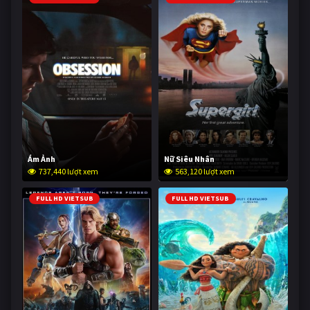
Ám Ảnh
Nữ Siêu Nhân
737,440 lượt xem
563,120 lượt xem
FULL HD VIETSUB
FULL HD VIETSUB