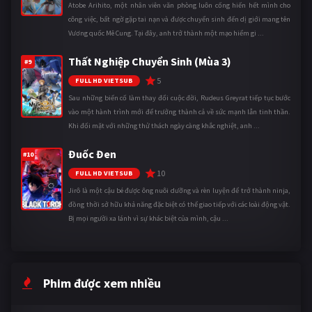
Atobe Arihito, một nhân viên văn phòng luôn cống hiến hết mình cho
công việc, bất ngờ gặp tai nạn và được chuyển sinh đến dị giới mang tên
Vương quốc Mê Cung. Tại đây, anh trở thành một mạo hiểm gi ...
Thất Nghiệp Chuyển Sinh (Mùa 3)
#9
5
FULL HD VIETSUB
Sau những biến cố làm thay đổi cuộc đời, Rudeus Greyrat tiếp tục bước
vào một hành trình mới để trưởng thành cả về sức mạnh lẫn tinh thần.
Khi đối mặt với những thử thách ngày càng khắc nghiệt, anh ...
Đuốc Đen
#10
10
FULL HD VIETSUB
Jirô là một cậu bé được ông nuôi dưỡng và rèn luyện để trở thành ninja,
đồng thời sở hữu khả năng đặc biệt có thể giao tiếp với các loài động vật.
Bị mọi người xa lánh vì sự khác biệt của mình, cậu ...
Phim được xem nhiều