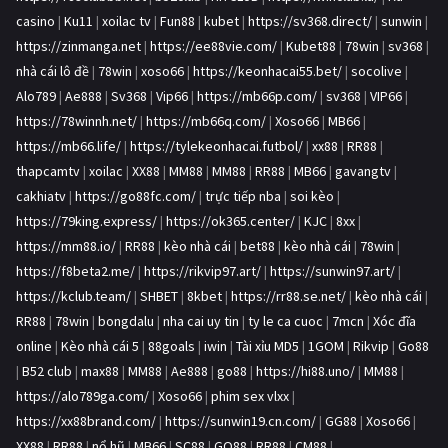
casino
|
Ku11
|
xoilac tv
|
Fun88
|
kubet
|
https://sv368.direct/
|
sunwin
|
https://zinmanga.net
|
https://ee88vie.com/
|
Kubet88
|
78win
|
sv368
|
nhà cái lô đề
|
78win
|
xoso66
|
https://keonhacai55.bet/
|
socolive
|
Alo789
|
Ae888
|
Sv368
|
Vip66
|
https://mb66p.com/
|
sv368
|
VIP66
|
https://78winnh.net/
|
https://mb66q.com/
|
Xoso66
|
MB66
|
https://mb66.life/
|
https://tylekeonhacai.futbol/
|
xx88
|
RR88
|
thapcamtv
|
xoilac
|
XX88
|
MM88
|
MM88
|
RR88
|
MB66
|
gavangtv
|
cakhiatv
|
https://go88fc.com/
|
trực tiếp nba
|
soi kèo
|
https://79king.express/
|
https://ok365.center/
|
KJC
|
8xx
|
https://mm88.io/
|
RR88
|
kèo nhà cái
|
bet88
|
kèo nhà cái
|
78win
|
https://f8beta2.me/
|
https://rikvip97.art/
|
https://sunwin97.art/
|
https://kclub.team/
|
SHBET
|
8kbet
|
https://rr88.se.net/
|
kèo nhà cái
|
RR88
|
78win
|
bongdalu
|
nha cai uy tin
|
ty le ca cuoc
|
7mcn
|
Xóc đĩa
online
|
Kèo nhà cái 5
|
88goals
|
iwin
|
Tài xỉu MD5
|
1GOM
|
Rikvip
|
Go88
|
B52 club
|
max88
|
MM88
|
Ae888
|
go88
|
https://hi88.uno/
|
MM88
|
https://alo789ga.com/
|
Xoso66
|
phim sex vlxx
|
https://xx88brand.com/
|
https://sunwin19.cn.com/
|
GG88
|
Xoso66
|
XX88
|
RR88
|
nổ hũ
|
MB66
|
SC88
|
GO88
|
RR88
|
CM88
|