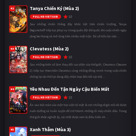
Tanya Chiến Ký (Mùa 2)
#2
10
FULL HD VIETSUB
Sau những chiến thắng đầy khốc liệt trên chiến trường, Tanya
Degurechaff tiếp tục phục vụ trong quân đội Đế quốc khi cuộc chiến ngày
càng leo thang và mở rộng trên nhiều mặt trận. Dù sở hữu tài năn ...
Clevatess (Mùa 2)
#3
10
FULL HD VIETSUB
Sau những biến cố làm thay đổi cục diện của thế giới, Clevatess (Season
2) tiếp tục theo chân Clevatess cùng những đồng minh trong cuộc chiến
chống lại các thế lực đang đẩy nhân loại đến bờ vực diệ ...
Yêu Nhau Đến Tận Ngày Cậu Biến Mất
#4
10
FULL HD VIETSUB
Ẩn sau bức màn của một học viện bí mật là nơi những cô gái mồ côi được
nuôi dưỡng và huấn luyện để trở thành những cỗ máy chiến đấu. Trong
thế giới khắc nghiệt ấy, cái chết được xem là điều hiển nh ...
Xanh Thẳm (Mùa 3)
#5