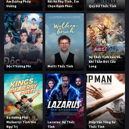
Âm Dương Pháp
Rời Kẻ Phụ Tình , Em
Vương
Chọn Hạnh Phúc
Quỷ Dữ Thức Tỉnh
Sự Thức Tỉnh Của Vũ
Khí Thần Bút Cửu
Độc Y Vương Phi
Motti Thức Tỉnh
Long
Bá Vương Phố
Mulberry: Tình Yêu
Lazarus: Sự Thức
Diệp Vấn Tông Sư
Ngự Trị
Tỉnh
Thức Tỉnh