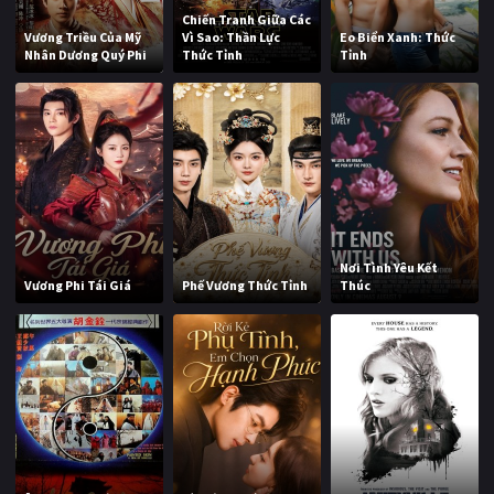
Chiến Tranh Giữa Các
Vương Triều Của Mỹ
Vì Sao: Thần Lực
Eo Biển Xanh: Thức
Nhân Dương Quý Phi
Thức Tỉnh
Tỉnh
Nơi Tình Yêu Kết
Vương Phi Tái Giá
Phế Vương Thức Tỉnh
Thúc