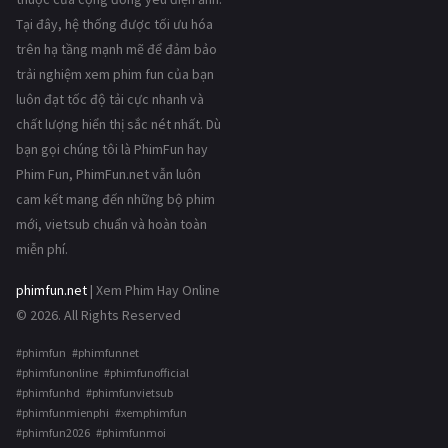
Tại đây, hệ thống được tối ưu hóa
trên hạ tầng mạnh mẽ để đảm bảo
trải nghiệm xem phim fun của bạn
luôn đạt tốc độ tải cực nhanh và
chất lượng hiển thị sắc nét nhất. Dù
bạn gọi chúng tôi là PhimFun hay
Phim Fun, PhimFun.net vẫn luôn
cam kết mang đến những bộ phim
mới, vietsub chuẩn và hoàn toàn
miễn phí.
phimfun.net
| Xem Phim Hay Online
© 2026. All Rights Reserved
#phimfun #phimfunnet
#phimfunonline #phimfunofficial
#phimfunhd #phimfunvietsub
#phimfunmienphi #xemphimfun
#phimfun2026 #phimfunmoi