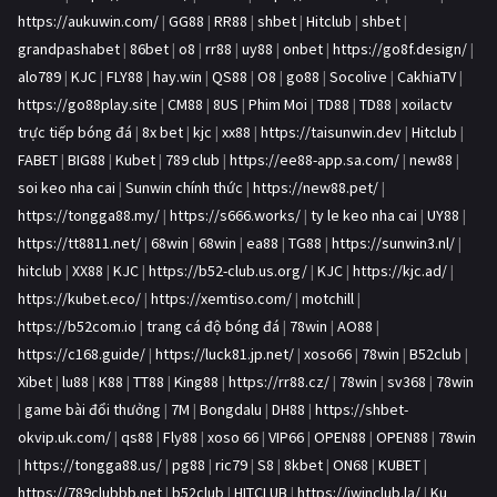
https://aukuwin.com/
|
GG88
|
RR88
|
shbet
|
Hitclub
|
shbet
|
grandpashabet
|
86bet
|
o8
|
rr88
|
uy88
|
onbet
|
https://go8f.design/
|
alo789
|
KJC
|
FLY88
|
hay.win
|
QS88
|
O8
|
go88
|
Socolive
|
CakhiaTV
|
https://go88play.site
|
CM88
|
8US
|
Phim Moi
|
TD88
|
TD88
|
xoilactv
trực tiếp bóng đá
|
8x bet
|
kjc
|
xx88
|
https://taisunwin.dev
|
Hitclub
|
FABET
|
BIG88
|
Kubet
|
789 club
|
https://ee88-app.sa.com/
|
new88
|
soi keo nha cai
|
Sunwin chính thức
|
https://new88.pet/
|
https://tongga88.my/
|
https://s666.works/
|
ty le keo nha cai
|
UY88
|
https://tt8811.net/
|
68win
|
68win
|
ea88
|
TG88
|
https://sunwin3.nl/
|
hitclub
|
XX88
|
KJC
|
https://b52-club.us.org/
|
KJC
|
https://kjc.ad/
|
https://kubet.eco/
|
https://xemtiso.com/
|
motchill
|
https://b52com.io
|
trang cá độ bóng đá
|
78win
|
AO88
|
https://c168.guide/
|
https://luck81.jp.net/
|
xoso66
|
78win
|
B52club
|
Xibet
|
lu88
|
K88
|
TT88
|
King88
|
https://rr88.cz/
|
78win
|
sv368
|
78win
|
game bài đổi thưởng
|
7M
|
Bongdalu
|
DH88
|
https://shbet-
okvip.uk.com/
|
qs88
|
Fly88
|
xoso 66
|
VIP66
|
OPEN88
|
OPEN88
|
78win
|
https://tongga88.us/
|
pg88
|
ric79
|
S8
|
8kbet
|
ON68
|
KUBET
|
https://789clubbb.net
|
b52club
|
HITCLUB
|
https://iwinclub.la/
|
Ku