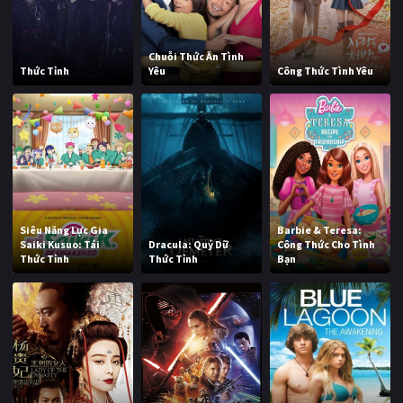
Chuỗi Thức Ăn Tình
Thức Tỉnh
Yêu
Công Thức Tình Yêu
Siêu Năng Lực Gia
Barbie & Teresa:
Saiki Kusuo: Tái
Dracula: Quỷ Dữ
Công Thức Cho Tình
Thức Tỉnh
Thức Tỉnh
Bạn