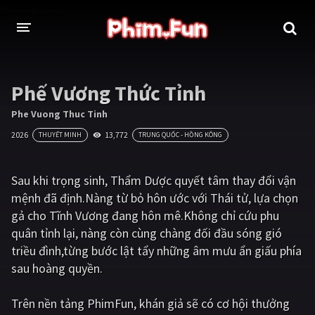
THỂ LOẠI
Phế Vương Thức Tỉnh
Thần thoại - Cổ trang
Hành động
Phe Vuong Thuc Tinh
2026
13,772
THUYẾT MINH
TRUNG QUỐC - HỒNG KÔNG
Tâm lý
Chiến tranh
Võ thuật - Kiếm hiệp
Nhạc kịch
Sau khi trọng sinh, Thẩm Dược quyết tâm thay đổi vận
mệnh đã định.Nàng từ bỏ hôn ước với Thái tử, lựa chọn
Kinh dị
Tội phạm - Hình sự
gả cho Tĩnh Vương đang hôn mê.Không chỉ cứu phu
Phiêu lưu
Hài hước
quân tỉnh lại, nàng còn cùng chàng đối đầu sóng gió
triều đình,từng bước lật tẩy những âm mưu ẩn giấu phía
Viễn tưởng
Khoa học - Tài liệu
sau hoàng quyền.
Hoạt hình
Thể thao
Trên nền tảng
PhimFun
, khán giả sẽ có cơ hội thưởng
Tình cảm - Lãng mạn
Kỳ ảo