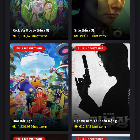
Rick Và Morty (Mùa 9)
Silo (Mùa 3)
3,016,678 lượt xem
399,990 lượt xem
FULL HD VIETSUB
FULL HD VIETSUB
Đảo Hải Tặc
Đặc Vụ Kim Tái Khởi Động
4,239,939 lượt xem
612,843 lượt xem
FULL HD VIETSUB
FULL HD VIETSUB