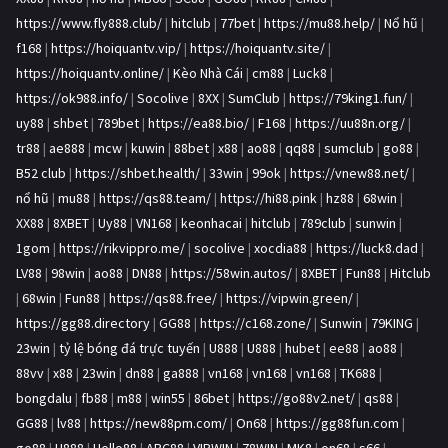
https://www.fly888.club/
|
hitclub
|
77bet
|
https://mu88.help/
|
Nổ hũ
|
f168
|
https://hoiquantv.vip/
|
https://hoiquantv.site/
|
https://hoiquantv.online/
|
Kèo Nhà Cái
|
cm88
|
Luck8
|
https://ok988.info/
|
Socolive
|
8XX
|
SumClub
|
https://79king1.fun/
|
uy88
|
shbet
|
789bet
|
https://ea88.bio/
|
F168
|
https://uu88n.org/
|
tr88
|
ae888
|
mcw
|
kuwin
|
88bet
|
x88
|
ao88
|
qq88
|
sumclub
|
go88
|
B52 club
|
https://shbet.health/
|
33win
|
99ok
|
https://vnew88.net/
|
nổ hũ
|
mu88
|
https://qs88.team/
|
https://hi88.pink
|
hz88
|
68win
|
XX88
|
8XBET
|
Uy88
|
VN168
|
keonhacai
|
hitclub
|
789club
|
sunwin
|
1gom
|
https://rikvippro.me/
|
socolive
|
xocdia88
|
https://luck8.dad
|
LV88
|
98win
|
ao88
|
DN88
|
https://58win.autos/
|
8XBET
|
Fun88
|
Hitclub
|
68win
|
Fun88
|
https://qs88.free/
|
https://vipwin.green/
|
https://gg88.directory
|
GG88
|
https://c168.zone/
|
Sunwin
|
79KING
|
23win
|
tỷ lệ bóng đá trực tuyến
|
U888
|
U888
|
hubet
|
ee88
|
ao88
|
88vv
|
x88
|
23win
|
dn88
|
ga888
|
vn168
|
vn168
|
vn168
|
TK688
|
bongdalu
|
fb88
|
m88
|
win55
|
86bet
|
https://go88v2.net/
|
qs88
|
GG88
|
lv88
|
https://new88pm.com/
|
On68
|
https://gg88fun.com
|