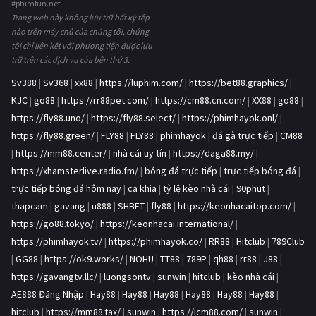
#phimfun.net
Trang web này không lưu trữ bất kỳ tệp
nào trên máy chủ của chúng tôi, chúng
tôi chỉ liên kết với phương tiện được lưu
trữ trên các dịch vụ của bên thứ 3.
Sv388
|
Sv368
|
xx88
|
https://luphim.com/
|
https://bet88.graphics/
|
KJC
|
go88
|
https://rr88pet.com/
|
https://cm88.cn.com/
|
XX88
|
go88
|
https://fly88.uno/
|
https://fly88.select/
|
https://phimhayok.onl/
|
https://fly88.green/
|
FLY88
|
FLY88
|
phimhayok
|
đá gà trực tiếp
|
CM88
|
https://mm88.center/
|
nhà cái uy tín
|
https://daga88.my/
|
https://xhamsterlive.radio.fm/
|
bóng đá trực tiếp
|
trực tiếp bóng đá
|
trực tiếp bóng đá hôm nay
|
ca khia
|
tỷ lệ kèo nhà cái
|
90phut
|
thapcam
|
gavang
|
u888
|
SHBET
|
fly88
|
https://keonhacaitop.com/
|
https://go88.tokyo/
|
https://keonhacai.international/
|
https://phimhayok.tv/
|
https://phimhayok.co/
|
RR88
|
Hitclub
|
789Club
|
GG88
|
https://ok9.works/
|
NOHU
|
TT88
|
789P
|
qh88
|
rr88
|
J88
|
https://gavangtv.llc/
|
luongsontv
|
sunwin
|
hitclub
|
kèo nhà cái
|
AE888 Đăng Nhập
|
Hay88
|
Hay88
|
Hay88
|
Hay88
|
Hay88
|
Hay88
|
hitclub
|
https://mm88.tax/
|
sunwin
|
https://icm88.com/
|
sunwin
|