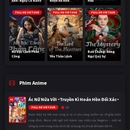
Anh: Nguy Cơ Nano
Nhện Ăn Hồn
Hầu
FULL HD VIETSUB
FULL HD VIETSUB
FULL HD VIETSUB
Nữ Đặc Cảnh Phản
Bao Chửng: Song
Công
Yêu Thần Lệnh
Ngư Quỷ Sự
Phim Anime
Ác Nữ Nửa Vời ~Truyền Kì Hoán Hồn Đổi Xác~
#1
10
FULL HD VIETSUB
Được điện hạ hết mực sủng ái và ví như nàng bướm rực rỡ giữa chốn
cung đình, Reirin bất ngờ trở thành nạn nhân của Keigetsu – một kẻ
sống ký sinh trong triều đình đã sử dụng ma thuật để hoán đổi th ...