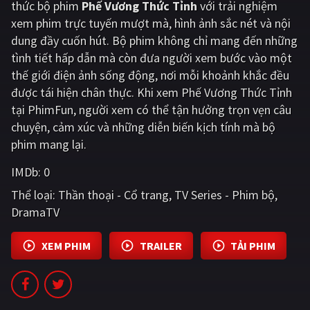
thức bộ phim
Phế Vương Thức Tỉnh
với trải nghiệm
xem phim trực tuyến mượt mà, hình ảnh sắc nét và nội
Giật gân
Gia đình
dung đầy cuốn hút. Bộ phim không chỉ mang đến những
Bí ẩn
Lịch sử
tình tiết hấp dẫn mà còn đưa người xem bước vào một
thế giới điện ảnh sống động, nơi mỗi khoảnh khắc đều
Viễn Tây
Tiểu sử
được tái hiện chân thực. Khi xem Phế Vương Thức Tỉnh
GameShow
DramaTV
tại PhimFun, người xem có thể tận hưởng trọn vẹn câu
chuyện, cảm xúc và những diễn biến kịch tính mà bộ
QUỐC GIA
phim mang lại.
IMDb:
0
Âu - Mỹ
Trung Quốc - Hồng Kông
Thể loại:
Thần thoại - Cổ trang
TV Series - Phim bộ
Hàn Quốc
Nhật Bản
DramaTV
Ấn Độ
Việt Nam
XEM PHIM
TRAILER
TẢI PHIM
Tổng hợp
CẬP NHẬT