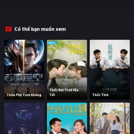
PHIM MỚI
PHIM BỘ
Có thể bạn muốn xem
PHIM LẺ
PHIM CHIẾU RẠP
TUYỂN TẬP PHIM
BLOG
Thức Đợi Tình Yêu
Thôn Phệ Tinh Không
Tới
Thức Tỉnh