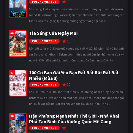
10
FULL HD VIETSUB
Sau hàng loạt chuyến phiêu lưu điên rồ và những kỷ niệm khó quên,
Grand Blue Dreaming (Season 3) tiếp tục theo chân Iori Kitahara cùng các
thành viên câu lạc bộ lặn trong những ngày tháng đại học đ ...
Tia Sáng Của Ngày Mai
#6
10
FULL HD VIETSUB
Lấy bối cảnh một Kyoto giả tưởng của thế kỷ 20, bộ phim kể về hai anh
em Seiroku và Kihachi Sakamoto, những người ôm ấp khát vọng đưa Kỷ
nguyên Điện đến với đất nước thông qua cuốn Danh mục Điện th ...
100 Cô Bạn Gái Yêu Bạn Rất Rất Rất Rất Rất
#7
Nhiều (Mùa 3)
10
FULL HD VIETSUB
Sau khi trải qua 100 lần thất tình suốt những năm trung học cơ sở,
Rentaro Aijo quyết định đến một ngôi đền để cầu mong tìm được bạn gái
khi bước vào cấp ba. Lời cầu nguyện của cậu được Thần Tình Y ...
Hậu Phương Mạnh Nhất Thế Giới - Nhà Khai
#8
Phá Tân Binh Của Vương Quốc Mê Cung
10
FULL HD VIETSUB