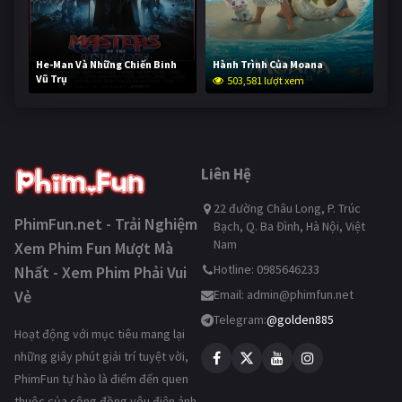
He-Man Và Những Chiến Binh
Hành Trình Của Moana
Vũ Trụ
503,581 lượt xem
253,800 lượt xem
Liên Hệ
22 đường Châu Long, P. Trúc
PhimFun.net - Trải Nghiệm
Bạch, Q. Ba Đình, Hà Nội, Việt
Nam
Xem Phim Fun Mượt Mà
Hotline: 0985646233
Nhất - Xem Phim Phải Vui
Vẻ
Email:
admin@phimfun.net
Telegram:
@golden885
Hoạt động với mục tiêu mang lại
những giây phút giải trí tuyệt vời,
PhimFun tự hào là điểm đến quen
thuộc của cộng đồng yêu điện ảnh.