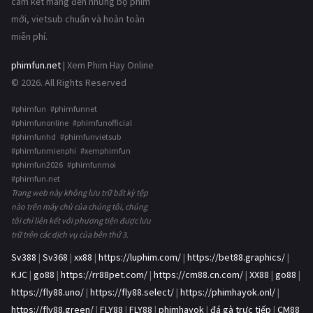
cam kết mang đến những bộ phim
mới, vietsub chuẩn và hoàn toàn
miễn phí.
phimfun.net
| Xem Phim Hay Online
© 2026. All Rights Reserved
#phimfun #phimfunnet
#phimfunonline #phimfunofficial
#phimfunhd #phimfunvietsub
#phimfunmienphi #xemphimfun
#phimfun2026 #phimfunmoi
#phimfun.net
Trang web này không lưu trữ bất kỳ tệp
nào trên máy chủ của chúng tôi, chúng
tôi chỉ liên kết với phương tiện được lưu
trữ trên các dịch vụ của bên thứ 3.
Sv388
|
Sv368
|
xx88
|
https://luphim.com/
|
https://bet88.graphics/
|
KJC
|
go88
|
https://rr88pet.com/
|
https://cm88.cn.com/
|
XX88
|
go88
|
https://fly88.uno/
|
https://fly88.select/
|
https://phimhayok.onl/
|
https://fly88.green/
|
FLY88
|
FLY88
|
phimhayok
|
đá gà trực tiếp
|
CM88