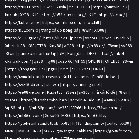
https://tt8811.net/
|
68win
|
68win
|
ea88
|
TG88
|
https://sunwin3.nl/
|
hitclub
|
XX88
|
KJC
|
https://b52-club.us.org/
|
KJC
|
https://kjc.ad/
|
https://kubet.eco/
|
https://xemtiso.com/
|
motchill
|
https://b52com.io
|
trang cá độ bóng đá
|
78win
|
AO88
|
https://c168.guide/
|
https://luck81.jp.net/
|
xoso66
|
78win
|
B52club
|
Xibet
|
lu88
|
K88
|
TT88
|
King88
|
AO88
|
https://rr88.cz/
|
78win
|
sv368
|
78win
|
game bài đổi thưởng
|
7M
|
Bongdalu
|
DH88
|
https://shbet-
okvip.uk.com/
|
qs88
|
Fly88
|
xoso 66
|
VIP66
|
OPEN88
|
OPEN88
|
78win
|
https://tongga88.us/
|
pg88
|
ric79
|
S8
|
8kbet
|
ON68
|
https://iwinclub.la/
|
Ku casino
|
Ku11
|
xoilac tv
|
Fun88
|
kubet
|
https://sv368.direct/
|
sunwin
|
https://zinmanga.net
|
https://ee88vie.com/
|
Kubet88
|
78win
|
sv368
|
nhà cái lô đề
|
78win
|
xoso66
|
https://keonhacai55.bet/
|
socolive
|
Alo789
|
Ae888
|
Sv368
|
Vip66
|
https://mb66p.com/
|
sv368
|
VIP66
|
https://78winnh.net/
|
https://mb66q.com/
|
Xoso66
|
MB66
|
https://mb66.life/
|
https://tylekeonhacai.futbol/
|
xx88
|
RR88
|
thapcamtv
|
xoilac
|
XX88
|
MM88
|
MM88
|
RR88
|
MB66
|
gavangtv
|
cakhiatv
|
https://go88fc.com/
|
trực tiếp nba
|
soi kèo
|
https://79king.express/
|