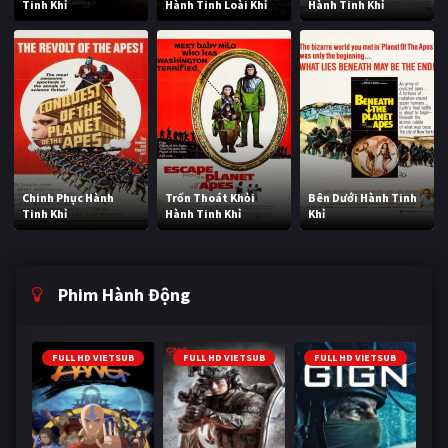
Tinh Khỉ
Hành Tinh Loài Khỉ
Hành Tinh Khỉ
Chinh Phục Hành
Trốn Thoát Khỏi
Bên Dưới Hành Tinh
Tinh Khỉ
Hành Tinh Khỉ
Khỉ
Phim Hành Động
FULL HD VIETSUB
FULL HD VIETSUB
FULL HD VIETSUB