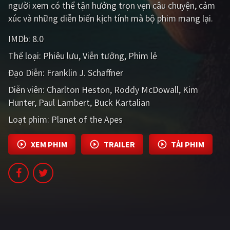
người xem có thể tận hưởng trọn vẹn câu chuyện, cảm
PHIM MỚI
xúc và những diễn biến kịch tính mà bộ phim mang lại.
PHIM BỘ
IMDb:
8.0
PHIM LẺ
Thể loại:
Phiêu lưu
Viễn tưởng
Phim lẻ
PHIM CHIẾU RẠP
Đạo Diễn:
Franklin J. Schaffner
Diễn viên:
Charlton Heston
Roddy McDowall
Kim
TUYỂN TẬP PHIM
Hunter
Paul Lambert
Buck Kartalian
BLOG
Loạt phim:
Planet of the Apes
XEM PHIM
TRAILER
TẢI PHIM