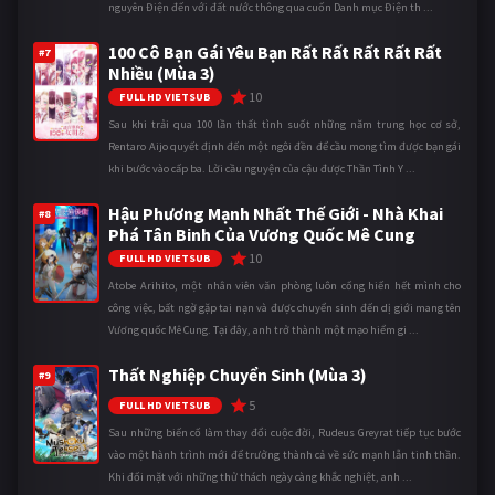
nguyên Điện đến với đất nước thông qua cuốn Danh mục Điện th ...
100 Cô Bạn Gái Yêu Bạn Rất Rất Rất Rất Rất
#7
Nhiều (Mùa 3)
10
FULL HD VIETSUB
Sau khi trải qua 100 lần thất tình suốt những năm trung học cơ sở,
Rentaro Aijo quyết định đến một ngôi đền để cầu mong tìm được bạn gái
khi bước vào cấp ba. Lời cầu nguyện của cậu được Thần Tình Y ...
Hậu Phương Mạnh Nhất Thế Giới - Nhà Khai
#8
Phá Tân Binh Của Vương Quốc Mê Cung
10
FULL HD VIETSUB
Atobe Arihito, một nhân viên văn phòng luôn cống hiến hết mình cho
công việc, bất ngờ gặp tai nạn và được chuyển sinh đến dị giới mang tên
Vương quốc Mê Cung. Tại đây, anh trở thành một mạo hiểm gi ...
Thất Nghiệp Chuyển Sinh (Mùa 3)
#9
5
FULL HD VIETSUB
Sau những biến cố làm thay đổi cuộc đời, Rudeus Greyrat tiếp tục bước
vào một hành trình mới để trưởng thành cả về sức mạnh lẫn tinh thần.
Khi đối mặt với những thử thách ngày càng khắc nghiệt, anh ...