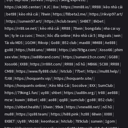
https://ok365.center/
|
KJC
|
8xx
|
https://mm88.io/
|
RR88
|
kèo nhà cái
|
bet88
|
kèo nhà cái
|
78win
|
https://f8beta2.me/
|
https://rikvip97.art/
|
https://sunwin97.art/
|
https://kclub.team/
|
SHBET
|
8kbet
|
https://rr88.se.net/
|
kèo nhà cái
|
RR88
|
78win
|
bongdalu
|
nha cai uy
tin
|
ty le ca cuoc
|
7mcn
|
Xóc đĩa online
|
Kèo nhà cái 5
|
88goals
|
iwin
|
Tài xỉu MD5
|
1GOM
|
Rikvip
|
Go88
|
B52 club
|
max88
|
MM88
|
Ae888
|
go88
|
https://hi88.uno/
|
MM88
|
https://alo789ga.com/
|
Xoso66
|
phim
sex vlxx
|
https://xx88brand.com/
|
https://sunwin19.cn.com/
|
GG88
|
Xoso66
|
XX88
|
https://rr88it.com/
|
RR88
|
nổ hũ
|
MB66
|
SC88
|
RR88
|
CM88
|
https://www.fly888.club/
|
hitclub
|
77bet
|
https://mu88.help/
|
f168
|
https://hoiquantv.vip/
|
https://hoiquantv.site/
|
https://hoiquantv.online/
|
Kèo Nhà Cái
|
Socolive
|
8XX
|
SumClub
|
https://79king1.fun/
|
uy88
|
shbet
|
https://uu88n.org/
|
tr88
|
ae888
|
mcw
|
kuwin
|
88bet
|
x88
|
ao88
|
qq88
|
sumclub
|
go88
|
B52 club
|
https://shbet.health/
|
33win
|
99ok
|
https://vnew88.net/
|
nổ hũ
|
mu88
|
https://qs88.team/
|
https://hi88.pink
|
hz88
|
68win
|
XX88
|
8XBET
|
Uy88
|
VN168
|
keonhacai
|
hitclub
|
789club
|
sunwin
|
1gom
|