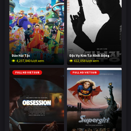
Đảo Hải Tặc
Đặc Vụ Kim Tái Khởi Động
4,237,840 lượt xem
612,058 lượt xem
FULL HD VIETSUB
FULL HD VIETSUB