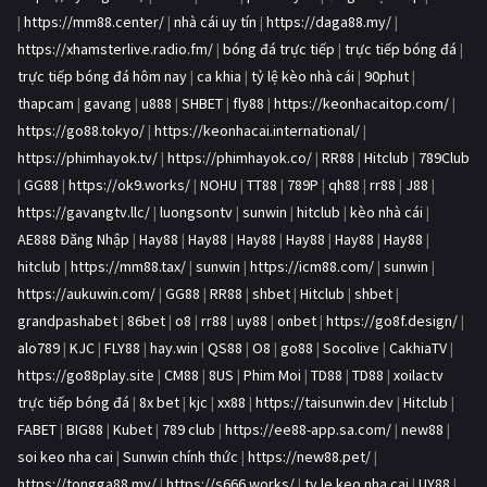
|
https://mm88.center/
|
nhà cái uy tín
|
https://daga88.my/
|
https://xhamsterlive.radio.fm/
|
bóng đá trực tiếp
|
trực tiếp bóng đá
|
trực tiếp bóng đá hôm nay
|
ca khia
|
tỷ lệ kèo nhà cái
|
90phut
|
thapcam
|
gavang
|
u888
|
SHBET
|
fly88
|
https://keonhacaitop.com/
|
https://go88.tokyo/
|
https://keonhacai.international/
|
https://phimhayok.tv/
|
https://phimhayok.co/
|
RR88
|
Hitclub
|
789Club
|
GG88
|
https://ok9.works/
|
NOHU
|
TT88
|
789P
|
qh88
|
rr88
|
J88
|
https://gavangtv.llc/
|
luongsontv
|
sunwin
|
hitclub
|
kèo nhà cái
|
AE888 Đăng Nhập
|
Hay88
|
Hay88
|
Hay88
|
Hay88
|
Hay88
|
Hay88
|
hitclub
|
https://mm88.tax/
|
sunwin
|
https://icm88.com/
|
sunwin
|
https://aukuwin.com/
|
GG88
|
RR88
|
shbet
|
Hitclub
|
shbet
|
grandpashabet
|
86bet
|
o8
|
rr88
|
uy88
|
onbet
|
https://go8f.design/
|
alo789
|
KJC
|
FLY88
|
hay.win
|
QS88
|
O8
|
go88
|
Socolive
|
CakhiaTV
|
https://go88play.site
|
CM88
|
8US
|
Phim Moi
|
TD88
|
TD88
|
xoilactv
trực tiếp bóng đá
|
8x bet
|
kjc
|
xx88
|
https://taisunwin.dev
|
Hitclub
|
FABET
|
BIG88
|
Kubet
|
789 club
|
https://ee88-app.sa.com/
|
new88
|
soi keo nha cai
|
Sunwin chính thức
|
https://new88.pet/
|
https://tongga88.my/
|
https://s666.works/
|
ty le keo nha cai
|
UY88
|