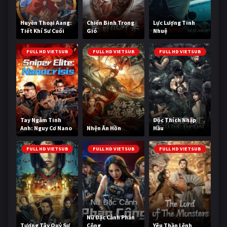
Huyền Thoại Aang:
Chiến Binh Trong
Lực Lượng Tinh
Tiết Khí Sư Cuối
Gió
Nhuệ
Cùng
FULL HD VIETSUB
FULL HD VIETSUB
FULL HD VIETSUB
Tay Ngắm Tinh
Độc Thích Nhập
Anh: Nguy Cơ Nano
Nhện Ăn Hồn
Hầu
FULL HD VIETSUB
FULL HD VIETSUB
FULL HD VIETSUB
Nữ Đặc Cảnh Phản
Tương Tây Quỷ Sự
Công
Yêu Thần Lệnh