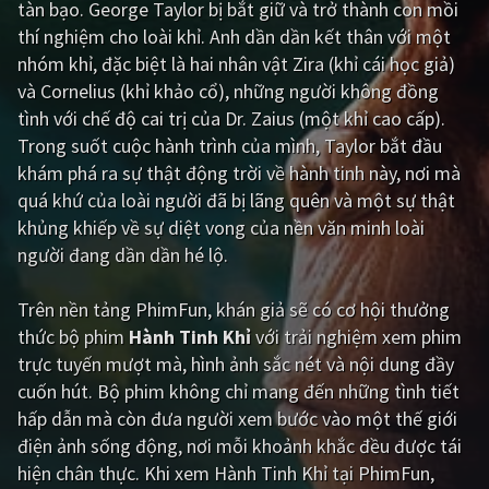
tàn bạo. George Taylor bị bắt giữ và trở thành con mồi
thí nghiệm cho loài khỉ. Anh dần dần kết thân với một
Giật gân
Gia đình
nhóm khỉ, đặc biệt là hai nhân vật Zira (khỉ cái học giả)
Bí ẩn
Lịch sử
và Cornelius (khỉ khảo cổ), những người không đồng
tình với chế độ cai trị của Dr. Zaius (một khỉ cao cấp).
Viễn Tây
Tiểu sử
Trong suốt cuộc hành trình của mình, Taylor bắt đầu
GameShow
DramaTV
khám phá ra sự thật động trời về hành tinh này, nơi mà
quá khứ của loài người đã bị lãng quên và một sự thật
QUỐC GIA
khủng khiếp về sự diệt vong của nền văn minh loài
người đang dần dần hé lộ.
Âu - Mỹ
Trung Quốc - Hồng Kông
Trên nền tảng
PhimFun
, khán giả sẽ có cơ hội thưởng
Hàn Quốc
Nhật Bản
thức bộ phim
Hành Tinh Khỉ
với trải nghiệm xem phim
Ấn Độ
Việt Nam
trực tuyến mượt mà, hình ảnh sắc nét và nội dung đầy
cuốn hút. Bộ phim không chỉ mang đến những tình tiết
Tổng hợp
hấp dẫn mà còn đưa người xem bước vào một thế giới
điện ảnh sống động, nơi mỗi khoảnh khắc đều được tái
CẬP NHẬT
hiện chân thực. Khi xem Hành Tinh Khỉ tại PhimFun,