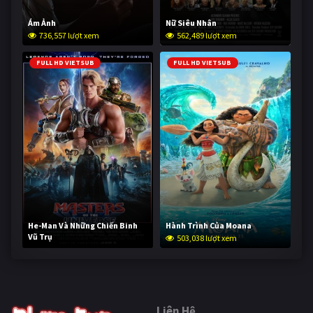
Ám Ảnh
Nữ Siêu Nhân
736,557 lượt xem
562,489 lượt xem
FULL HD VIETSUB
FULL HD VIETSUB
He-Man Và Những Chiến Binh
Hành Trình Của Moana
Vũ Trụ
503,038 lượt xem
253,083 lượt xem
Liên Hệ