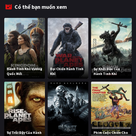
Có thể bạn muốn xem
Hành Tinh Khỉ: Vương
Đại Chiến Hành Tinh
Sự Khởi Đầu Của
Quốc Mới
Khỉ
Hành Tinh Khỉ
Sự Trỗi Dậy Của Hành
Phim Cuộc Chiến Cho