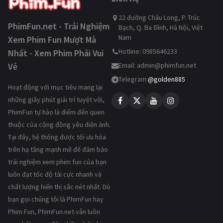
22 đường Châu Long, P. Trúc
PhimFun.net - Trải Nghiệm
Bạch, Q. Ba Đình, Hà Nội, Việt
Nam
Xem Phim Fun Mượt Mà
Hotline: 0985646233
Nhất - Xem Phim Phải Vui
Vẻ
Email:
admin@phimfun.net
Telegram:
@golden885
Hoạt động với mục tiêu mang lại
những giây phút giải trí tuyệt vời,
PhimFun tự hào là điểm đến quen
thuộc của cộng đồng yêu điện ảnh.
Tại đây, hệ thống được tối ưu hóa
trên hạ tầng mạnh mẽ để đảm bảo
trải nghiệm xem phim fun của bạn
luôn đạt tốc độ tải cực nhanh và
chất lượng hiển thị sắc nét nhất. Dù
bạn gọi chúng tôi là PhimFun hay
Phim Fun, PhimFun.net vẫn luôn