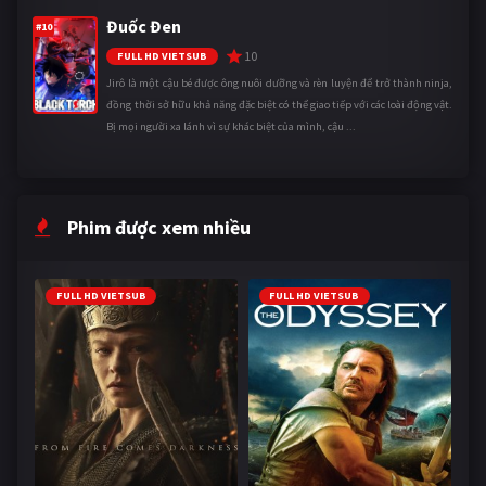
Đuốc Đen
#10
10
FULL HD VIETSUB
Jirô là một cậu bé được ông nuôi dưỡng và rèn luyện để trở thành ninja,
đồng thời sở hữu khả năng đặc biệt có thể giao tiếp với các loài động vật.
Bị mọi người xa lánh vì sự khác biệt của mình, cậu ...
Phim được xem nhiều
FULL HD VIETSUB
FULL HD VIETSUB