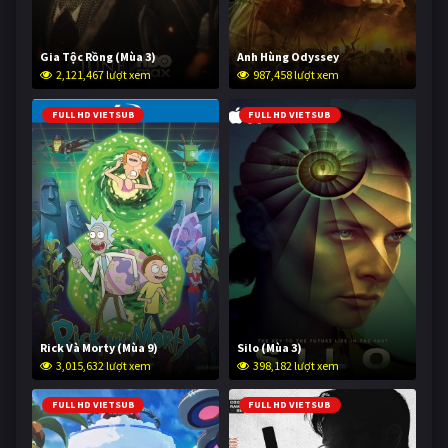
Gia Tộc Rồng (Mùa 3)
Anh Hùng Odyssey
2,121,467 lượt xem
987,458 lượt xem
FULL HD VIETSUB
FULL HD VIETSUB
Rick Và Morty (Mùa 9)
Silo (Mùa 3)
3,015,632 lượt xem
398,182 lượt xem
FULL HD VIETSUB
FULL HD VIETSUB