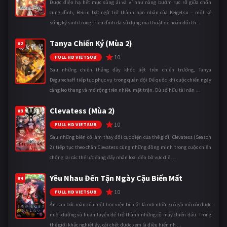
Được điện hạ hết mực sủng ái và ví như nàng bướm rực rỡ giữa chốn
cung đình, Reirin bất ngờ trở thành nạn nhân của Keigetsu – một kẻ
sống ký sinh trong triều đình đã sử dụng ma thuật để hoán đổi th ...
Tanya Chiến Ký (Mùa 2)
#2
10
FULL HD VIETSUB
Sau những chiến thắng đầy khốc liệt trên chiến trường, Tanya
Degurechaff tiếp tục phục vụ trong quân đội Đế quốc khi cuộc chiến ngày
càng leo thang và mở rộng trên nhiều mặt trận. Dù sở hữu tài năn ...
Clevatess (Mùa 2)
#3
10
FULL HD VIETSUB
Sau những biến cố làm thay đổi cục diện của thế giới, Clevatess (Season
2) tiếp tục theo chân Clevatess cùng những đồng minh trong cuộc chiến
chống lại các thế lực đang đẩy nhân loại đến bờ vực diệ ...
Yêu Nhau Đến Tận Ngày Cậu Biến Mất
#4
10
FULL HD VIETSUB
Ẩn sau bức màn của một học viện bí mật là nơi những cô gái mồ côi được
nuôi dưỡng và huấn luyện để trở thành những cỗ máy chiến đấu. Trong
thế giới khắc nghiệt ấy, cái chết được xem là điều hiển nh ...