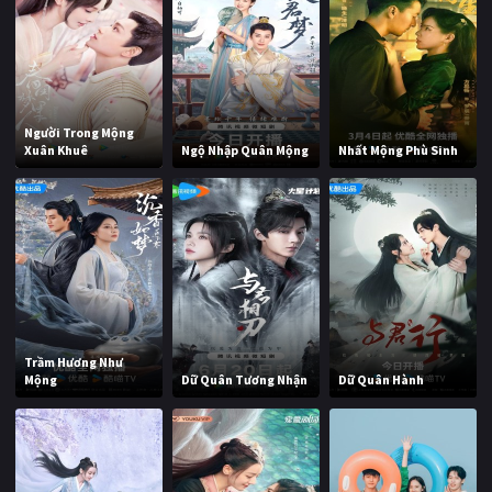
Người Trong Mộng
Xuân Khuê
Ngộ Nhập Quân Mộng
Nhất Mộng Phù Sinh
Trầm Hương Như
Mộng
Dữ Quân Tương Nhận
Dữ Quân Hành