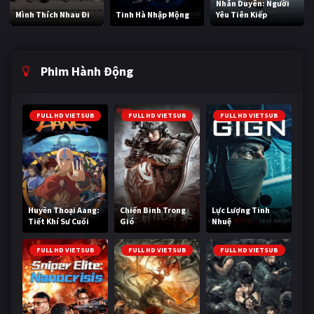
Nhân Duyên: Người
Mình Thích Nhau Đi
Tinh Hà Nhập Mộng
Yêu Tiên Kiếp
Phim Hành Động
FULL HD VIETSUB
FULL HD VIETSUB
FULL HD VIETSUB
Huyền Thoại Aang:
Chiến Binh Trong
Lực Lượng Tinh
Tiết Khí Sư Cuối
Gió
Nhuệ
Cùng
FULL HD VIETSUB
FULL HD VIETSUB
FULL HD VIETSUB