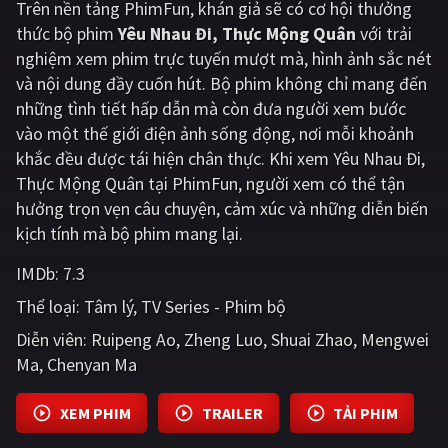
Trên nền tảng
PhimFun
, khán giả sẽ có cơ hội thưởng
thức bộ phim
Yêu Nhau Đi, Thực Mộng Quân
với trải
Giật gân
Gia đình
nghiệm xem phim trực tuyến mượt mà, hình ảnh sắc nét
Bí ẩn
Lịch sử
và nội dung đầy cuốn hút. Bộ phim không chỉ mang đến
những tình tiết hấp dẫn mà còn đưa người xem bước
Viễn Tây
Tiểu sử
vào một thế giới điện ảnh sống động, nơi mỗi khoảnh
GameShow
DramaTV
khắc đều được tái hiện chân thực. Khi xem Yêu Nhau Đi,
Thực Mộng Quân tại PhimFun, người xem có thể tận
QUỐC GIA
hưởng trọn vẹn câu chuyện, cảm xúc và những diễn biến
kịch tính mà bộ phim mang lại.
Âu - Mỹ
Trung Quốc - Hồng Kông
IMDb:
7.3
Hàn Quốc
Nhật Bản
Thể loại:
Tâm lý
TV Series - Phim bộ
Ấn Độ
Việt Nam
Diễn viên:
Ruipeng Ao
Zheng Luo
Shuai Zhao
Mengwei
Ma
Chenyan Ma
Tổng hợp
XEM PHIM
TRAILER
TẢI PHIM
CẬP NHẬT