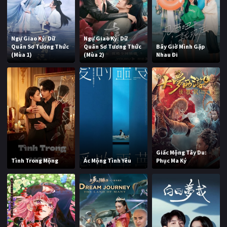
Ngự Giao Ký: Dữ
Ngự Giao Ký: Dữ
Quân Sơ Tương Thức
Quân Sơ Tương Thức
Bây Giờ Mình Gặp
(Mùa 1)
(Mùa 2)
Nhau Đi
Giấc Mộng Tây Du:
Tình Trong Mộng
Ác Mộng Tình Yêu
Phục Ma Ký