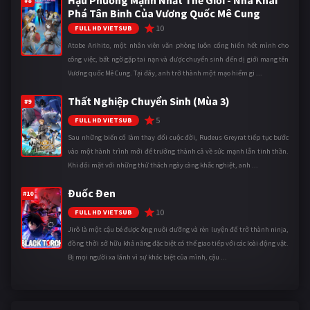
#8
Phá Tân Binh Của Vương Quốc Mê Cung
10
FULL HD VIETSUB
Atobe Arihito, một nhân viên văn phòng luôn cống hiến hết mình cho
công việc, bất ngờ gặp tai nạn và được chuyển sinh đến dị giới mang tên
Vương quốc Mê Cung. Tại đây, anh trở thành một mạo hiểm gi ...
Thất Nghiệp Chuyển Sinh (Mùa 3)
#9
5
FULL HD VIETSUB
Sau những biến cố làm thay đổi cuộc đời, Rudeus Greyrat tiếp tục bước
vào một hành trình mới để trưởng thành cả về sức mạnh lẫn tinh thần.
Khi đối mặt với những thử thách ngày càng khắc nghiệt, anh ...
Đuốc Đen
#10
10
FULL HD VIETSUB
Jirô là một cậu bé được ông nuôi dưỡng và rèn luyện để trở thành ninja,
đồng thời sở hữu khả năng đặc biệt có thể giao tiếp với các loài động vật.
Bị mọi người xa lánh vì sự khác biệt của mình, cậu ...