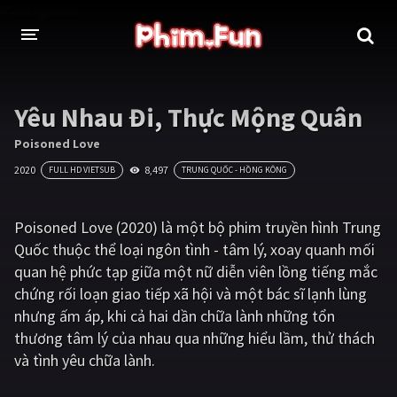
THỂ LOẠI
Yêu Nhau Đi, Thực Mộng Quân
Thần thoại - Cổ trang
Hành động
Poisoned Love
2020
8,497
FULL HD VIETSUB
TRUNG QUỐC - HỒNG KÔNG
Tâm lý
Chiến tranh
Võ thuật - Kiếm hiệp
Nhạc kịch
Poisoned Love (2020) là một bộ phim truyền hình Trung
Quốc thuộc thể loại ngôn tình - tâm lý, xoay quanh mối
Kinh dị
Tội phạm - Hình sự
quan hệ phức tạp giữa một nữ diễn viên lồng tiếng mắc
Phiêu lưu
Hài hước
chứng rối loạn giao tiếp xã hội và một bác sĩ lạnh lùng
nhưng ấm áp, khi cả hai dần chữa lành những tổn
Viễn tưởng
Khoa học - Tài liệu
thương tâm lý của nhau qua những hiểu lầm, thử thách
Hoạt hình
Thể thao
và tình yêu chữa lành.
Tình cảm - Lãng mạn
Kỳ ảo