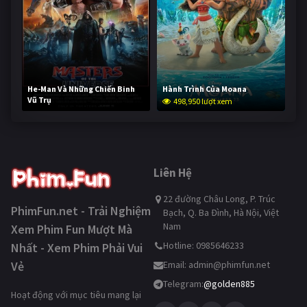
He-Man Và Những Chiến Binh
Hành Trình Của Moana
Vũ Trụ
498,950 lượt xem
248,396 lượt xem
Liên Hệ
22 đường Châu Long, P. Trúc
PhimFun.net - Trải Nghiệm
Bạch, Q. Ba Đình, Hà Nội, Việt
Nam
Xem Phim Fun Mượt Mà
Hotline: 0985646233
Nhất - Xem Phim Phải Vui
Vẻ
Email:
admin@phimfun.net
Telegram:
@golden885
Hoạt động với mục tiêu mang lại