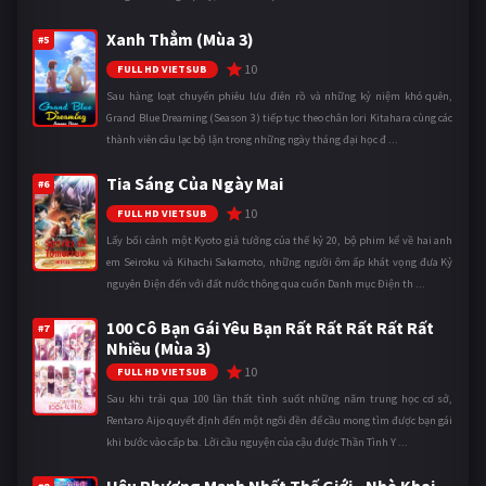
Xanh Thẳm (Mùa 3)
#5
10
FULL HD VIETSUB
Sau hàng loạt chuyến phiêu lưu điên rồ và những kỷ niệm khó quên,
Grand Blue Dreaming (Season 3) tiếp tục theo chân Iori Kitahara cùng các
thành viên câu lạc bộ lặn trong những ngày tháng đại học đ ...
Tia Sáng Của Ngày Mai
#6
10
FULL HD VIETSUB
Lấy bối cảnh một Kyoto giả tưởng của thế kỷ 20, bộ phim kể về hai anh
em Seiroku và Kihachi Sakamoto, những người ôm ấp khát vọng đưa Kỷ
nguyên Điện đến với đất nước thông qua cuốn Danh mục Điện th ...
100 Cô Bạn Gái Yêu Bạn Rất Rất Rất Rất Rất
#7
Nhiều (Mùa 3)
10
FULL HD VIETSUB
Sau khi trải qua 100 lần thất tình suốt những năm trung học cơ sở,
Rentaro Aijo quyết định đến một ngôi đền để cầu mong tìm được bạn gái
khi bước vào cấp ba. Lời cầu nguyện của cậu được Thần Tình Y ...
Hậu Phương Mạnh Nhất Thế Giới - Nhà Khai