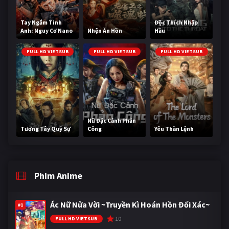
Tay Ngắm Tinh
Độc Thích Nhập
Anh: Nguy Cơ Nano
Nhện Ăn Hồn
Hầu
FULL HD VIETSUB
FULL HD VIETSUB
FULL HD VIETSUB
Nữ Đặc Cảnh Phản
Tương Tây Quỷ Sự
Công
Yêu Thần Lệnh
Phim Anime
Ác Nữ Nửa Vời ~Truyền Kì Hoán Hồn Đổi Xác~
#1
10
FULL HD VIETSUB