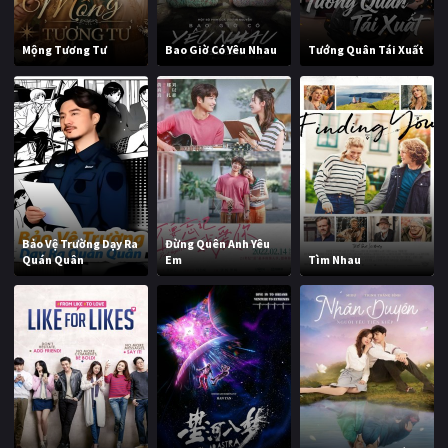
Mộng Tương Tư
Bao Giờ Có Yêu Nhau
Tướng Quân Tái Xuất
Bảo Vệ Trường Dạy Ra
Đừng Quên Anh Yêu
Quán Quân
Em
Tìm Nhau