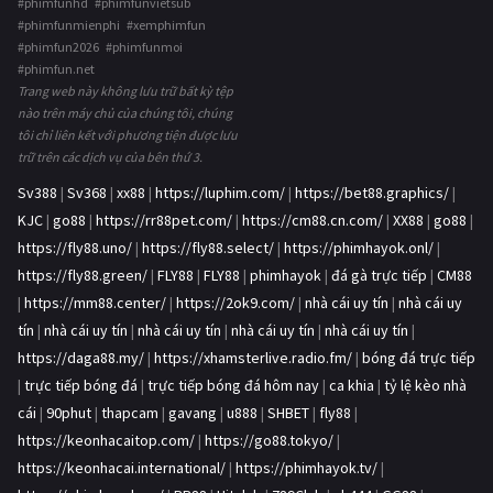
#phimfunhd #phimfunvietsub
#phimfunmienphi #xemphimfun
#phimfun2026 #phimfunmoi
#phimfun.net
Trang web này không lưu trữ bất kỳ tệp
nào trên máy chủ của chúng tôi, chúng
tôi chỉ liên kết với phương tiện được lưu
trữ trên các dịch vụ của bên thứ 3.
Sv388
|
Sv368
|
xx88
|
https://luphim.com/
|
https://bet88.graphics/
|
KJC
|
go88
|
https://rr88pet.com/
|
https://cm88.cn.com/
|
XX88
|
go88
|
https://fly88.uno/
|
https://fly88.select/
|
https://phimhayok.onl/
|
https://fly88.green/
|
FLY88
|
FLY88
|
phimhayok
|
đá gà trực tiếp
|
CM88
|
https://mm88.center/
|
https://2ok9.com/
|
nhà cái uy tín
|
nhà cái uy
tín
|
nhà cái uy tín
|
nhà cái uy tín
|
nhà cái uy tín
|
nhà cái uy tín
|
https://daga88.my/
|
https://xhamsterlive.radio.fm/
|
bóng đá trực tiếp
|
trực tiếp bóng đá
|
trực tiếp bóng đá hôm nay
|
ca khia
|
tỷ lệ kèo nhà
cái
|
90phut
|
thapcam
|
gavang
|
u888
|
SHBET
|
fly88
|
https://keonhacaitop.com/
|
https://go88.tokyo/
|
https://keonhacai.international/
|
https://phimhayok.tv/
|