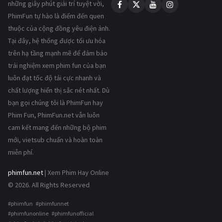
những giây phút giải trí tuyệt vời,
PhimFun tự hào là điểm đến quen
thuộc của cộng đồng yêu điện ảnh.
Tại đây, hệ thống được tối ưu hóa
trên hạ tầng mạnh mẽ để đảm bảo
trải nghiệm xem phim fun của bạn
luôn đạt tốc độ tải cực nhanh và
chất lượng hiển thị sắc nét nhất. Dù
bạn gọi chúng tôi là PhimFun hay
Phim Fun, PhimFun.net vẫn luôn
cam kết mang đến những bộ phim
mới, vietsub chuẩn và hoàn toàn
miễn phí.
phimfun.net
| Xem Phim Hay Online
© 2026. All Rights Reserved
#phimfun #phimfunnet
#phimfunonline #phimfunofficial