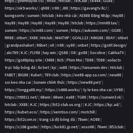
https://phimhayok.co/
|
RR88
|
Hitclub
|
789Club
|
ck444
|
GG88
|
https://ok9.works/
|
qh88
|
rr88
|
J88
|
https://gavangtv.llc/
|
luongsontv
|
sunwin
|
hitclub
|
kèo nhà cái
|
AE888 Đăng Nhập
|
Hay88
|
Hay88
|
Hay88
|
Hay88
|
Hay88
|
Hay88
|
hitclub
|
https://mm88.tax/
|
sunwin
|
https://icm88.com/
|
sunwin
|
https://aukuwin.com/
|
GG88
|
RR88
|
shbet
|
XX88
|
Hitclub
|
NHATVIP
|
GOAL123
|
KING88
|
8DAY
|
shbet
|
grandpashabet
|
86bet
|
o8
|
rr88
|
uy88
|
onbet
|
https://go8f.design/
|
alo789
|
KJC
|
FLY88
|
hay.win
|
QS88
|
O8
|
go88
|
Socolive
|
CakhiaTV
|
https://go88play.site
|
CM88
|
8US
|
Phim Moi
|
TD88
|
TD88
|
xoilactv
trực tiếp bóng đá
|
8x bet
|
kjc
|
xx88
|
https://taisunwin.dev
|
Hitclub
|
FABET
|
BIG88
|
Kubet
|
789 club
|
https://ee88-app.sa.com/
|
new88
|
soi keo nha cai
|
Sunwin chính thức
|
https://new88.pet/
|
https://tongga88.my/
|
https://s666.works/
|
ty le keo nha cai
|
UY88
|
https://tt8811.net/
|
68win
|
68win
|
ea88
|
TG88
|
https://sunwin3.nl/
|
hitclub
|
XX88
|
KJC
|
https://b52-club.us.org/
|
KJC
|
https://kjc.ad/
|
https://kubet.eco/
|
https://xemtiso.com/
|
motchill
|
https://b52com.io
|
trang cá độ bóng đá
|
78win
|
AO88
|
https://c168.guide/
|
https://luck81.jp.net/
|
xoso66
|
78win
|
B52club
|