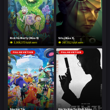
Rick Và Morty (Mùa 9)
Silo (Mùa 3)
3,008,373 lượt xem
387,012 lượt xem
FULL HD VIETSUB
FULL HD VIETSUB
Đảo Hải Tặc
Đặc Vụ Kim Tái Khởi Động