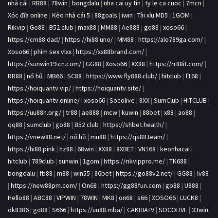
nhà cái
|
RR88
|
78win
|
bongdalu
|
nha cai uy tin
|
ty le ca cuoc
|
7mcn
|
Xóc đĩa online
|
Kèo nhà cái 5
|
88goals
|
iwin
|
Tài xỉu MD5
|
1GOM
|
Rikvip
|
Go88
|
B52 club
|
max88
|
MM88
|
Ae888
|
go88
|
xoso66
|
https://cm88.dad/
|
https://hi88.uno/
|
MM88
|
https://alo789ga.com/
|
Xoso66
|
phim sex vlxx
|
https://xx88brand.com/
|
https://sunwin19.cn.com/
|
GG88
|
Xoso66
|
XX88
|
https://rr88it.com/
|
RR88
|
nổ hũ
|
MB66
|
SC88
|
https://www.fly888.club/
|
hitclub
|
f168
|
https://hoiquantv.vip/
|
https://hoiquantv.site/
|
https://hoiquantv.online/
|
xoso66
|
Socolive
|
8XX
|
SumClub
|
HITCLUB
|
https://uu88n.org/
|
tr88
|
ae888
|
mcw
|
kuwin
|
88bet
|
x88
|
ao88
|
qq88
|
sumclub
|
go88
|
B52 club
|
https://shbet.health/
|
https://vnew88.net/
|
nổ hũ
|
mu88
|
https://qs88.team/
|
https://hi88.pink
|
hz88
|
68win
|
XX88
|
8XBET
|
VN168
|
keonhacai
|
hitclub
|
789club
|
sunwin
|
1gom
|
https://rikvippro.me/
|
TK688
|
bongdalu
|
fb88
|
m88
|
win55
|
86bet
|
https://go88v2.net/
|
GG88
|
lv88
|
https://new88pm.com/
|
On68
|
https://gg88fun.com
|
go88
|
U888
|
Hello88
|
ABC88
|
VIPWIN
|
78WIN
|
MK8
|
on68
|
s66
|
XOSO66
|
LUCK8
|
ok8386
|
go88
|
S666
|
https://uu88.mba/
|
CAKHIATV
|
SOCOLIVE
|
33win