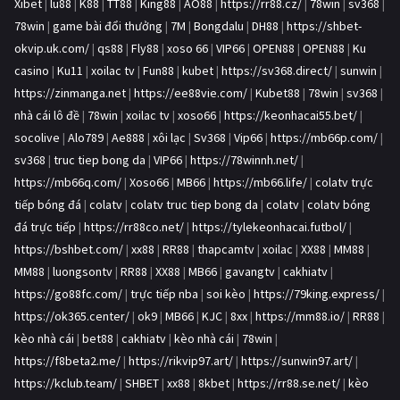
Xibet
|
lu88
|
K88
|
TT88
|
King88
|
AO88
|
https://rr88.cz/
|
78win
|
sv368
|
78win
|
game bài đổi thưởng
|
7M
|
Bongdalu
|
DH88
|
https://shbet-
okvip.uk.com/
|
qs88
|
Fly88
|
xoso 66
|
VIP66
|
OPEN88
|
OPEN88
|
Ku
casino
|
Ku11
|
xoilac tv
|
Fun88
|
kubet
|
https://sv368.direct/
|
sunwin
|
https://zinmanga.net
|
https://ee88vie.com/
|
Kubet88
|
78win
|
sv368
|
nhà cái lô đề
|
78win
|
xoilac tv
|
xoso66
|
https://keonhacai55.bet/
|
socolive
|
Alo789
|
Ae888
|
xôi lạc
|
Sv368
|
Vip66
|
https://mb66p.com/
|
sv368
|
truc tiep bong da
|
VIP66
|
https://78winnh.net/
|
https://mb66q.com/
|
Xoso66
|
MB66
|
https://mb66.life/
|
colatv trực
tiếp bóng đá
|
colatv
|
colatv truc tiep bong da
|
colatv
|
colatv bóng
đá trực tiếp
|
https://rr88co.net/
|
https://tylekeonhacai.futbol/
|
https://bshbet.com/
|
xx88
|
RR88
|
thapcamtv
|
xoilac
|
XX88
|
MM88
|
MM88
|
luongsontv
|
RR88
|
XX88
|
MB66
|
gavangtv
|
cakhiatv
|
https://go88fc.com/
|
trực tiếp nba
|
soi kèo
|
https://79king.express/
|
https://ok365.center/
|
ok9
|
MB66
|
KJC
|
8xx
|
https://mm88.io/
|
RR88
|
kèo nhà cái
|
bet88
|
cakhiatv
|
kèo nhà cái
|
78win
|
https://f8beta2.me/
|
https://rikvip97.art/
|
https://sunwin97.art/
|
https://kclub.team/
|
SHBET
|
xx88
|
8kbet
|
https://rr88.se.net/
|
kèo