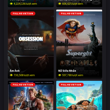
4,224,136 lượt xem
606,625 lượt xem
FULL HD VIETSUB
FULL HD VIETSUB
Ám Ảnh
Nữ Siêu Nhân
730,508 lượt xem
557,780 lượt xem
FULL HD VIETSUB
FULL HD VIETSUB