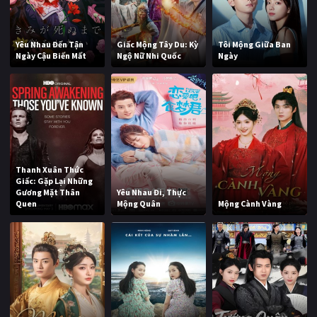
Yêu Nhau Đến Tận
Giấc Mộng Tây Du: Kỳ
Tôi Mộng Giữa Ban
Ngày Cậu Biến Mất
Ngộ Nữ Nhi Quốc
Ngày
Thanh Xuân Thức
Giấc: Gặp Lại Những
Gương Mặt Thân
Yêu Nhau Đi, Thực
Quen
Mộng Quân
Mộng Cành Vàng