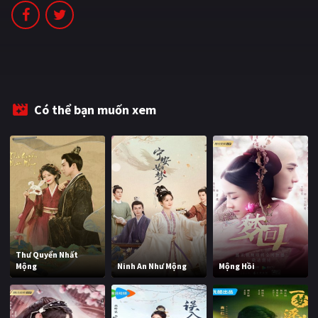
PHIM MỚI
PHIM BỘ
PHIM LẺ
PHIM CHIẾU RẠP
Có thể bạn muốn xem
TUYỂN TẬP PHIM
BLOG
Thư Quyển Nhất
Mộng
Ninh An Như Mộng
Mộng Hồi