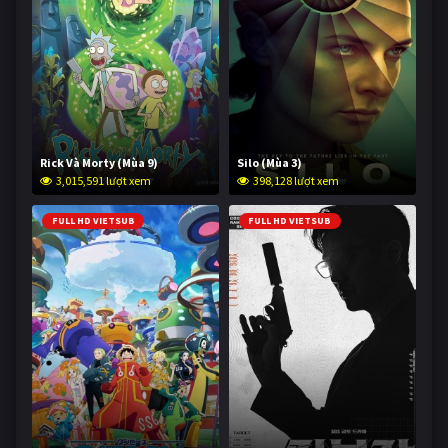
Rick Và Morty (Mùa 9)
Silo (Mùa 3)
3,015,591 lượt xem
398,128 lượt xem
FULL HD VIETSUB
FULL HD VIETSUB