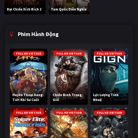
Đại Chiến Xích Bích 2
Tam Quốc Diễn Nghĩa
Phim Hành Động
FULL HD VIETSUB
FULL HD VIETSUB
FULL HD VIETSUB
Huyền Thoại Aang:
Chiến Binh Trong
Lực Lượng Tinh
Tiết Khí Sư Cuối
Gió
Nhuệ
Cùng
FULL HD VIETSUB
FULL HD VIETSUB
FULL HD VIETSUB