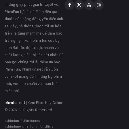
những giây phút giải trí tuyệt vời,
PhimFun tự hào là điểm đến quen
thuộc của cộng đồng yêu điện ảnh.
Tại đây, hệ thống được tối ưu hóa
trên hạ tầng mạnh mẽ để đảm bảo
trải nghiệm xem phim fun của bạn
luôn đạt tốc độ tải cực nhanh và
chất lượng hiển thị sắc nét nhất. Dù
bạn gọi chúng tôi là PhimFun hay
Phim Fun, PhimFun.net vẫn luôn
cam kết mang đến những bộ phim
mới, vietsub chuẩn và hoàn toàn
miễn phí.
phimfun.net
| Xem Phim Hay Online
© 2026. All Rights Reserved
#phimfun #phimfunnet
#phimfunonline #phimfunofficial