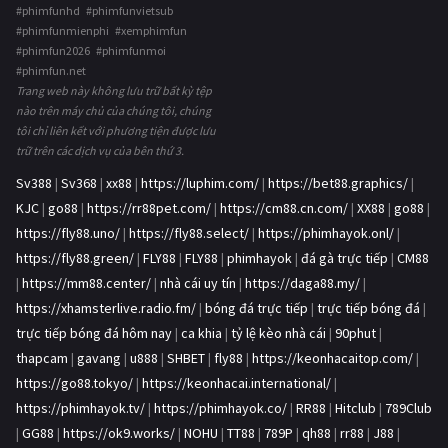
#phimfunhd #phimfunvietsub
#phimfunmienphi #xemphimfun
#phimfun2026 #phimfunmoi
#phimfun.net
Trang web này không lưu trữ bất kỳ tệp
nào trên máy chủ của chúng tôi, chúng
tôi chỉ liên kết với phương tiện được lưu
trữ trên các dịch vụ của bên thứ 3.
Sv388
|
Sv368
|
xx88
|
https://luphim.com/
|
https://bet88.graphics/
|
KJC
|
go88
|
https://rr88pet.com/
|
https://cm88.cn.com/
|
XX88
|
go88
|
https://fly88.uno/
|
https://fly88.select/
|
https://phimhayok.onl/
|
https://fly88.green/
|
FLY88
|
FLY88
|
phimhayok
|
đá gà trực tiếp
|
CM88
|
https://mm88.center/
|
nhà cái uy tín
|
https://daga88.my/
|
https://xhamsterlive.radio.fm/
|
bóng đá trực tiếp
|
trực tiếp bóng đá
|
trực tiếp bóng đá hôm nay
|
ca khia
|
tỷ lệ kèo nhà cái
|
90phut
|
thapcam
|
gavang
|
u888
|
SHBET
|
fly88
|
https://keonhacaitop.com/
|
https://go88.tokyo/
|
https://keonhacai.international/
|
https://phimhayok.tv/
|
https://phimhayok.co/
|
RR88
|
Hitclub
|
789Club
|
GG88
|
https://ok9.works/
|
NOHU
|
TT88
|
789P
|
qh88
|
rr88
|
J88
|