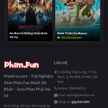
He-Man Và Những Chiến Binh
Hành Trình Của Moana
Vũ Trụ
503,020 lượt xem
253,044 lượt xem
Liên Hệ
22 đường Châu Long, P. Trúc
PhimFun.net - Trải Nghiệm
Bạch, Q. Ba Đình, Hà Nội, Việt
Nam
Xem Phim Fun Mượt Mà
Hotline: 0985646233
Nhất - Xem Phim Phải Vui
Vẻ
Email:
admin@phimfun.net
Telegram:
@golden885
Hoạt động với mục tiêu mang lại