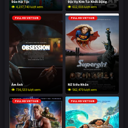
Đảo Hải Tặc
Đặc Vụ Kim Tái Khởi Động
4,237,743 lượt xem
612,016 lượt xem
FULL HD VIETSUB
FULL HD VIETSUB
Ám Ảnh
Nữ Siêu Nhân
736,533 lượt xem
562,470 lượt xem
FULL HD VIETSUB
FULL HD VIETSUB