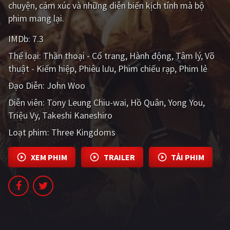
chuyện, cảm xúc và những diễn biến kịch tính mà bộ
PHIM MỚI
phim mang lại.
PHIM BỘ
IMDb:
7.3
PHIM LẺ
Thể loại:
Thần thoại - Cổ trang
Hành động
Tâm lý
Võ
thuật - Kiếm hiệp
Phiêu lưu
Phim chiếu rạp
Phim lẻ
PHIM CHIẾU RẠP
Đạo Diễn:
John Woo
TUYỂN TẬP PHIM
Diễn viên:
Tony Leung Chiu-wai
Hồ Quân
Yong You
BLOG
Triệu Vy
Takeshi Kaneshiro
Loạt phim:
Three Kingdoms
XEM PHIM
TRAILER
TẢI PHIM