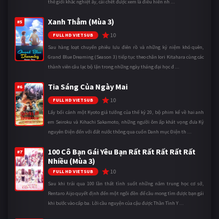
thế giới khắc nghiệt ấy, cái chết được xem là điều hiển nh ...
Xanh Thẳm (Mùa 3)
#5
10
FULL HD VIETSUB
Sau hàng loạt chuyến phiêu lưu điên rồ và những kỷ niệm khó quên,
Grand Blue Dreaming (Season 3) tiếp tục theo chân Iori Kitahara cùng các
thành viên câu lạc bộ lặn trong những ngày tháng đại học đ ...
Tia Sáng Của Ngày Mai
#6
10
FULL HD VIETSUB
Lấy bối cảnh một Kyoto giả tưởng của thế kỷ 20, bộ phim kể về hai anh
em Seiroku và Kihachi Sakamoto, những người ôm ấp khát vọng đưa Kỷ
nguyên Điện đến với đất nước thông qua cuốn Danh mục Điện th ...
100 Cô Bạn Gái Yêu Bạn Rất Rất Rất Rất Rất
#7
Nhiều (Mùa 3)
10
FULL HD VIETSUB
Sau khi trải qua 100 lần thất tình suốt những năm trung học cơ sở,
Rentaro Aijo quyết định đến một ngôi đền để cầu mong tìm được bạn gái
khi bước vào cấp ba. Lời cầu nguyện của cậu được Thần Tình Y ...