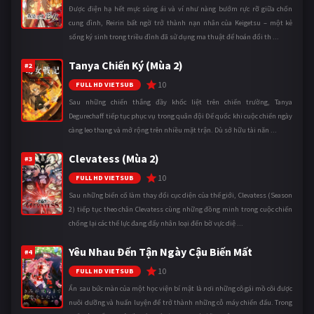
Được điện hạ hết mực sủng ái và ví như nàng bướm rực rỡ giữa chốn
cung đình, Reirin bất ngờ trở thành nạn nhân của Keigetsu – một kẻ
sống ký sinh trong triều đình đã sử dụng ma thuật để hoán đổi th ...
Tanya Chiến Ký (Mùa 2)
#2
10
FULL HD VIETSUB
Sau những chiến thắng đầy khốc liệt trên chiến trường, Tanya
Degurechaff tiếp tục phục vụ trong quân đội Đế quốc khi cuộc chiến ngày
càng leo thang và mở rộng trên nhiều mặt trận. Dù sở hữu tài năn ...
Clevatess (Mùa 2)
#3
10
FULL HD VIETSUB
Sau những biến cố làm thay đổi cục diện của thế giới, Clevatess (Season
2) tiếp tục theo chân Clevatess cùng những đồng minh trong cuộc chiến
chống lại các thế lực đang đẩy nhân loại đến bờ vực diệ ...
Yêu Nhau Đến Tận Ngày Cậu Biến Mất
#4
10
FULL HD VIETSUB
Ẩn sau bức màn của một học viện bí mật là nơi những cô gái mồ côi được
nuôi dưỡng và huấn luyện để trở thành những cỗ máy chiến đấu. Trong