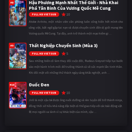
Hậu Phương Mạnh Nhất Thế Giới - Nhà Khai
#8
Phá Tân Binh Của Vương Quốc Mê Cung
10
FULL HD VIETSUB
Atobe Arihito, một nhân viên văn phòng luôn cống hiến hết mình cho
công việc, bất ngờ gặp tai nạn và được chuyển sinh đến dị giới mang tên
Vương quốc Mê Cung. Tại đây, anh trở thành một mạo hiểm gi ...
Thất Nghiệp Chuyển Sinh (Mùa 3)
#9
5
FULL HD VIETSUB
Sau những biến cố làm thay đổi cuộc đời, Rudeus Greyrat tiếp tục bước
vào một hành trình mới để trưởng thành cả về sức mạnh lẫn tinh thần.
Khi đối mặt với những thử thách ngày càng khắc nghiệt, anh ...
Đuốc Đen
#10
10
FULL HD VIETSUB
Jirô là một cậu bé được ông nuôi dưỡng và rèn luyện để trở thành ninja,
đồng thời sở hữu khả năng đặc biệt có thể giao tiếp với các loài động vật.
Bị mọi người xa lánh vì sự khác biệt của mình, cậu ...