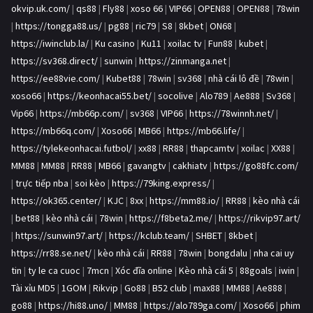
okvip.uk.com/
|
qs88
|
Fly88
|
xoso 66
|
VIP66
|
OPEN88
|
OPEN88
|
78win
|
https://tongga88.us/
|
pg88
|
ric79
|
S8
|
8kbet
|
ON68
|
https://iwinclub.la/
|
Ku casino
|
Ku11
|
xoilac tv
|
Fun88
|
kubet
|
https://sv368.direct/
|
sunwin
|
https://zinmanga.net
|
https://ee88vie.com/
|
Kubet88
|
78win
|
sv368
|
nhà cái lô đề
|
78win
|
xoso66
|
https://keonhacai55.bet/
|
socolive
|
Alo789
|
Ae888
|
Sv368
|
Vip66
|
https://mb66p.com/
|
sv368
|
VIP66
|
https://78winnh.net/
|
https://mb66q.com/
|
Xoso66
|
MB66
|
https://mb66.life/
|
https://tylekeonhacai.futbol/
|
xx88
|
RR88
|
thapcamtv
|
xoilac
|
XX88
|
MM88
|
MM88
|
RR88
|
MB66
|
gavangtv
|
cakhiatv
|
https://go88fc.com/
|
trực tiếp nba
|
soi kèo
|
https://79king.express/
|
https://ok365.center/
|
KJC
|
8xx
|
https://mm88.io/
|
RR88
|
kèo nhà cái
|
bet88
|
kèo nhà cái
|
78win
|
https://f8beta2.me/
|
https://rikvip97.art/
|
https://sunwin97.art/
|
https://kclub.team/
|
SHBET
|
8kbet
|
https://rr88.se.net/
|
kèo nhà cái
|
RR88
|
78win
|
bongdalu
|
nha cai uy
tin
|
ty le ca cuoc
|
7mcn
|
Xóc đĩa online
|
Kèo nhà cái 5
|
88goals
|
iwin
|
Tài xỉu MD5
|
1GOM
|
Rikvip
|
Go88
|
B52 club
|
max88
|
MM88
|
Ae888
|
go88
|
https://hi88.uno/
|
MM88
|
https://alo789ga.com/
|
Xoso66
|
phim