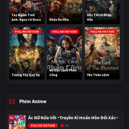
Tay Ngắm Tinh
Độc Thích Nhập
Anh: Nguy Cơ Nano
Nhện Ăn Hồn
Hầu
FULL HD VIETSUB
FULL HD VIETSUB
FULL HD VIETSUB
Nữ Đặc Cảnh Phản
Tương Tây Quỷ Sự
Công
Yêu Thần Lệnh
Phim Anime
Ác Nữ Nửa Vời ~Truyền Kì Hoán Hồn Đổi Xác~
#1
10
FULL HD VIETSUB