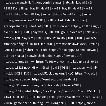
https://gavangtv.llc/
|
luongsontv
|
sunwin
|
hitclub
|
kèo nhà cái
|
AE888 Đăng Nhập
|
Hay88
|
Hay88
|
Hay88
|
Hay88
|
Hay88
|
Hay88
|
hitclub
|
https://mm88.tax/
|
sunwin
|
https://icm88.com/
|
sunwin
|
https://aukuwin.com/
|
GG88
|
RR88
|
shbet
|
Hitclub
|
shbet
|
grandpashabet
|
86bet
|
o8
|
rr88
|
uy88
|
onbet
|
https://go8f.design/
|
alo789
|
KJC
|
FLY88
|
hay.win
|
QS88
|
O8
|
go88
|
Socolive
|
CakhiaTV
|
https://go88play.site
|
CM88
|
8US
|
Phim Moi
|
TD88
|
TD88
|
xoilactv
trực tiếp bóng đá
|
8x bet
|
kjc
|
xx88
|
https://taisunwin.dev
|
Hitclub
|
FABET
|
BIG88
|
Kubet
|
789 club
|
https://ee88-app.sa.com/
|
new88
|
soi keo nha cai
|
Sunwin chính thức
|
https://new88.pet/
|
https://tongga88.my/
|
https://s666.works/
|
ty le keo nha cai
|
UY88
|
https://tt8811.net/
|
68win
|
68win
|
ea88
|
TG88
|
https://sunwin3.nl/
|
hitclub
|
XX88
|
KJC
|
https://b52-club.us.org/
|
KJC
|
https://kjc.ad/
|
https://kubet.eco/
|
https://xemtiso.com/
|
motchill
|
https://b52com.io
|
trang cá độ bóng đá
|
78win
|
AO88
|
https://c168.guide/
|
https://luck81.jp.net/
|
xoso66
|
78win
|
B52club
|
Xibet
|
lu88
|
K88
|
TT88
|
King88
|
AO88
|
https://rr88.cz/
|
78win
|
sv368
|
78win
|
game bài đổi thưởng
|
7M
|
Bongdalu
|
DH88
|
https://shbet-