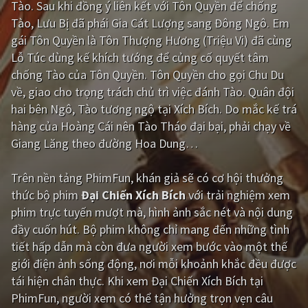
Tào. Sau khi đồng ý liên kết với Tôn Quyền để chống
Tào, Lưu Bị đã phái Gia Cát Lượng sang Đông Ngô. Em
Giật gân
Gia đình
gái Tôn Quyền là Tôn Thượng Hương (Triệu Vi) đã cùng
Bí ẩn
Lịch sử
Lỗ Túc dùng kế khích tướng để củng cố quyết tâm
chống Tào của Tôn Quyền. Tôn Quyền cho gọi Chu Du
Viễn Tây
Tiểu sử
về, giao cho trọng trách chủ trì việc đánh Tào. Quân đội
GameShow
DramaTV
hai bên Ngô, Tào tương ngộ tại Xích Bích. Do mắc kế trá
hàng của Hoàng Cái nên Tào Tháo đại bại, phải chạy về
QUỐC GIA
Giang Lăng theo đường Hoa Dung…
Âu - Mỹ
Trung Quốc - Hồng Kông
Trên nền tảng
PhimFun
, khán giả sẽ có cơ hội thưởng
thức bộ phim
Đại Chiến Xích Bích
với trải nghiệm xem
Hàn Quốc
Nhật Bản
phim trực tuyến mượt mà, hình ảnh sắc nét và nội dung
Ấn Độ
Việt Nam
đầy cuốn hút. Bộ phim không chỉ mang đến những tình
tiết hấp dẫn mà còn đưa người xem bước vào một thế
Tổng hợp
giới điện ảnh sống động, nơi mỗi khoảnh khắc đều được
tái hiện chân thực. Khi xem Đại Chiến Xích Bích tại
CẬP NHẬT
PhimFun, người xem có thể tận hưởng trọn vẹn câu