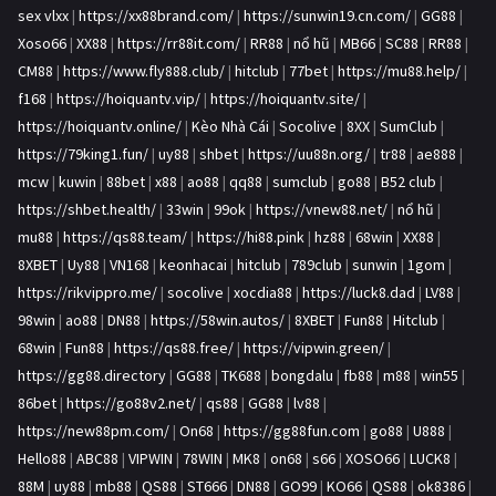
sex vlxx
|
https://xx88brand.com/
|
https://sunwin19.cn.com/
|
GG88
|
Xoso66
|
XX88
|
https://rr88it.com/
|
RR88
|
nổ hũ
|
MB66
|
SC88
|
RR88
|
CM88
|
https://www.fly888.club/
|
hitclub
|
77bet
|
https://mu88.help/
|
f168
|
https://hoiquantv.vip/
|
https://hoiquantv.site/
|
https://hoiquantv.online/
|
Kèo Nhà Cái
|
Socolive
|
8XX
|
SumClub
|
https://79king1.fun/
|
uy88
|
shbet
|
https://uu88n.org/
|
tr88
|
ae888
|
mcw
|
kuwin
|
88bet
|
x88
|
ao88
|
qq88
|
sumclub
|
go88
|
B52 club
|
https://shbet.health/
|
33win
|
99ok
|
https://vnew88.net/
|
nổ hũ
|
mu88
|
https://qs88.team/
|
https://hi88.pink
|
hz88
|
68win
|
XX88
|
8XBET
|
Uy88
|
VN168
|
keonhacai
|
hitclub
|
789club
|
sunwin
|
1gom
|
https://rikvippro.me/
|
socolive
|
xocdia88
|
https://luck8.dad
|
LV88
|
98win
|
ao88
|
DN88
|
https://58win.autos/
|
8XBET
|
Fun88
|
Hitclub
|
68win
|
Fun88
|
https://qs88.free/
|
https://vipwin.green/
|
https://gg88.directory
|
GG88
|
TK688
|
bongdalu
|
fb88
|
m88
|
win55
|
86bet
|
https://go88v2.net/
|
qs88
|
GG88
|
lv88
|
https://new88pm.com/
|
On68
|
https://gg88fun.com
|
go88
|
U888
|
Hello88
|
ABC88
|
VIPWIN
|
78WIN
|
MK8
|
on68
|
s66
|
XOSO66
|
LUCK8
|
88M
|
uy88
|
mb88
|
QS88
|
ST666
|
DN88
|
GO99
|
KO66
|
QS88
|
ok8386
|