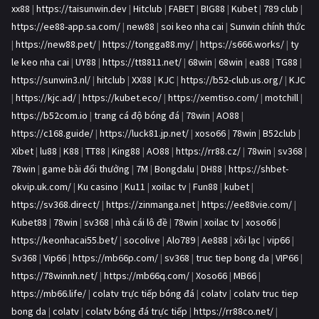
xx88
|
https://taisunwin.dev
|
Hitclub
|
FABET
|
BIG88
|
Kubet
|
789 club
|
https://ee88-app.sa.com/
|
new88
|
soi keo nha cai
|
Sunwin chính thức
|
https://new88.pet/
|
https://tongga88.my/
|
https://s666.works/
|
ty
le keo nha cai
|
UY88
|
https://tt8811.net/
|
68win
|
68win
|
ea88
|
TG88
|
https://sunwin3.nl/
|
hitclub
|
XX88
|
KJC
|
https://b52-club.us.org/
|
KJC
|
https://kjc.ad/
|
https://kubet.eco/
|
https://xemtiso.com/
|
motchill
|
https://b52com.io
|
trang cá độ bóng đá
|
78win
|
AO88
|
https://c168.guide/
|
https://luck81.jp.net/
|
xoso66
|
78win
|
B52club
|
Xibet
|
lu88
|
K88
|
TT88
|
King88
|
AO88
|
https://rr88.cz/
|
78win
|
sv368
|
78win
|
game bài đổi thưởng
|
7M
|
Bongdalu
|
DH88
|
https://shbet-
okvip.uk.com/
|
Ku casino
|
Ku11
|
xoilac tv
|
Fun88
|
kubet
|
https://sv368.direct/
|
https://zinmanga.net
|
https://ee88vie.com/
|
Kubet88
|
78win
|
sv368
|
nhà cái lô đề
|
78win
|
xoilac tv
|
xoso66
|
https://keonhacai55.bet/
|
socolive
|
Alo789
|
Ae888
|
xôi lạc
|
vip66
|
Sv368
|
Vip66
|
https://mb66p.com/
|
sv368
|
truc tiep bong da
|
VIP66
|
https://78winnh.net/
|
https://mb66q.com/
|
Xoso66
|
MB66
|
https://mb66.life/
|
colatv trực tiếp bóng đá
|
colatv
|
colatv truc tiep
bong da
|
colatv
|
colatv bóng đá trực tiếp
|
https://rr88co.net/
|