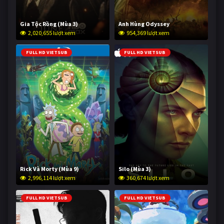
Gia Tộc Rồng (Mùa 3)
Anh Hùng Odyssey
2,020,655 lượt xem
954,369 lượt xem
FULL HD VIETSUB
FULL HD VIETSUB
Rick Và Morty (Mùa 9)
Silo (Mùa 3)
2,996,114 lượt xem
360,674 lượt xem
FULL HD VIETSUB
FULL HD VIETSUB