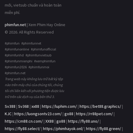
mới, vietsub chuẩn và hoàn toàn
miễn phí.
phimfun.net
| Xem Phim Hay Online
© 2026. All Rights Reserved
#phimfun #phimfunnet
#phimfunonline #phimfunofficial
#phimfunhd #phimfunvietsub
#phimfunmienphi #xemphimfun
#phimfun2026 #phimfunmoi
#phimfun.net
Trang web này không lưu trữ bất kỳ tệp
nào trên máy chủ của chúng tôi, chúng
tôi chỉ liên kết với phương tiện được lưu
trữ trên các dịch vụ của bên thứ 3.
Sv388
|
Sv368
|
xx88
|
https://luphim.com/
|
https://bet88.graphics/
|
KJC
|
https://luongsontv23.com/
|
go88
|
https://rr88pet.com/
|
https://cm88.cn.com/
|
XX88
|
go88
|
https://fly88.uno/
|
https://fly88.select/
|
https://phimhayok.onl/
|
https://fly88.green/
|