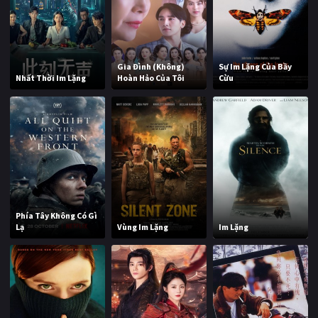
Gia Đình (Không)
Sự Im Lặng Của Bầy
Nhất Thời Im Lặng
Hoàn Hảo Của Tôi
Cừu
Phía Tây Không Có Gì
Lạ
Vùng Im Lặng
Im Lặng