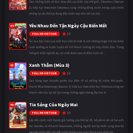
Sau những biến cố làm thay đổi cục diện của thế giới, Clevatess (Season
2) tiếp tục theo chân Clevatess cùng những đồng minh trong cuộc chiến
chống lại các thế lực đang đẩy nhân loại đến bờ vực diệ ...
Yêu Nhau Đến Tận Ngày Cậu Biến Mất
#4
10
FULL HD VIETSUB
Ẩn sau bức màn của một học viện bí mật là nơi những cô gái mồ côi được
nuôi dưỡng và huấn luyện để trở thành những cỗ máy chiến đấu. Trong
thế giới khắc nghiệt ấy, cái chết được xem là điều hiển nh ...
Xanh Thẳm (Mùa 3)
#5
10
FULL HD VIETSUB
Sau hàng loạt chuyến phiêu lưu điên rồ và những kỷ niệm khó quên,
Grand Blue Dreaming (Season 3) tiếp tục theo chân Iori Kitahara cùng các
thành viên câu lạc bộ lặn trong những ngày tháng đại học đ ...
Tia Sáng Của Ngày Mai
#6
10
FULL HD VIETSUB
Lấy bối cảnh một Kyoto giả tưởng của thế kỷ 20, bộ phim kể về hai anh
em Seiroku và Kihachi Sakamoto, những người ôm ấp khát vọng đưa Kỷ
nguyên Điện đến với đất nước thông qua cuốn Danh mục Điện th ...