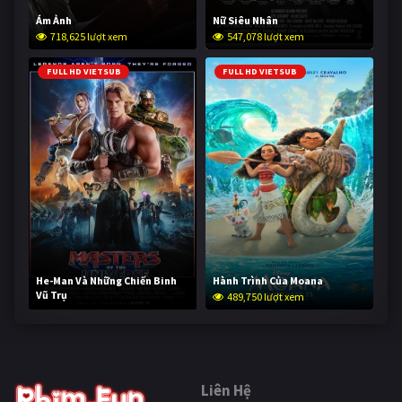
Ám Ảnh
Nữ Siêu Nhân
718,625 lượt xem
547,078 lượt xem
FULL HD VIETSUB
FULL HD VIETSUB
He-Man Và Những Chiến Binh
Hành Trình Của Moana
Vũ Trụ
489,750 lượt xem
238,256 lượt xem
Liên Hệ