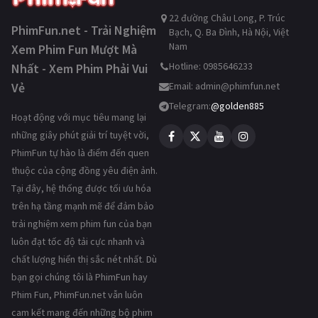
22 đường Châu Long, P. Trúc
PhimFun.net - Trải Nghiệm
Bạch, Q. Ba Đình, Hà Nội, Việt
Nam
Xem Phim Fun Mượt Mà
Hotline: 0985646233
Nhất - Xem Phim Phải Vui
Vẻ
Email:
admin@phimfun.net
Telegram:
@golden885
Hoạt động với mục tiêu mang lại
những giây phút giải trí tuyệt vời,
PhimFun tự hào là điểm đến quen
thuộc của cộng đồng yêu điện ảnh.
Tại đây, hệ thống được tối ưu hóa
trên hạ tầng mạnh mẽ để đảm bảo
trải nghiệm xem phim fun của bạn
luôn đạt tốc độ tải cực nhanh và
chất lượng hiển thị sắc nét nhất. Dù
bạn gọi chúng tôi là PhimFun hay
Phim Fun, PhimFun.net vẫn luôn
cam kết mang đến những bộ phim