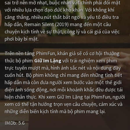
sai trở nên mờ nhạt, buộc nhân vật chính phải đối mặt
với nhiều lựa chọn đạo đức khó khăn. Với không khí
Giật gân
Gia đình
căng thẳng, nhiều nút thắt bất ngờ và yếu tố điều tra
Bí ẩn
Lịch sử
hấp dẫn, Remain Silent (2019) mang đến một câu
chuyện kịch tính về sự thật, công lý và cái giá của việc
Viễn Tây
Tiểu sử
phơi bày bí mật.
GameShow
DramaTV
Trên nền tảng
PhimFun
, khán giả sẽ có cơ hội thưởng
QUỐC GIA
thức bộ phim
Giữ Im Lặng
với trải nghiệm xem phim
trực tuyến mượt mà, hình ảnh sắc nét và nội dung đầy
Âu - Mỹ
Trung Quốc - Hồng Kông
cuốn hút. Bộ phim không chỉ mang đến những tình tiết
hấp dẫn mà còn đưa người xem bước vào một thế giới
Hàn Quốc
Nhật Bản
điện ảnh sống động, nơi mỗi khoảnh khắc đều được tái
Ấn Độ
Việt Nam
hiện chân thực. Khi xem Giữ Im Lặng tại PhimFun, người
xem có thể tận hưởng trọn vẹn câu chuyện, cảm xúc và
Tổng hợp
những diễn biến kịch tính mà bộ phim mang lại.
IMDb:
5.6
CẬP NHẬT