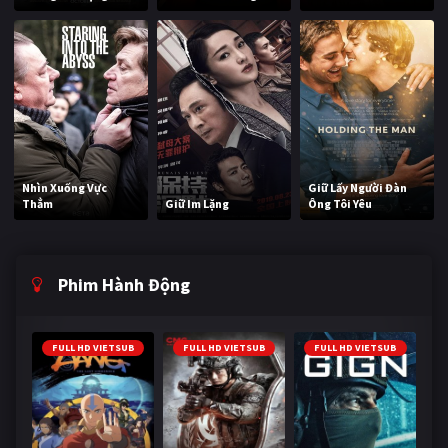
Nhìn Xuống Vực
Giữ Lấy Người Đàn
Thẳm
Giữ Im Lặng
Ông Tôi Yêu
Phim Hành Động
FULL HD VIETSUB
FULL HD VIETSUB
FULL HD VIETSUB