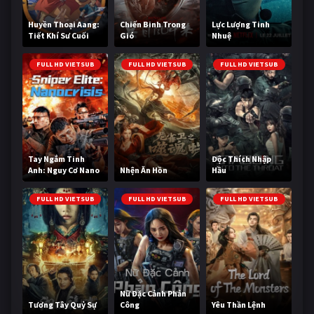
Huyền Thoại Aang:
Chiến Binh Trong
Lực Lượng Tinh
Tiết Khí Sư Cuối
Gió
Nhuệ
Cùng
FULL HD VIETSUB
FULL HD VIETSUB
FULL HD VIETSUB
Tay Ngắm Tinh
Độc Thích Nhập
Anh: Nguy Cơ Nano
Nhện Ăn Hồn
Hầu
FULL HD VIETSUB
FULL HD VIETSUB
FULL HD VIETSUB
Nữ Đặc Cảnh Phản
Tương Tây Quỷ Sự
Công
Yêu Thần Lệnh