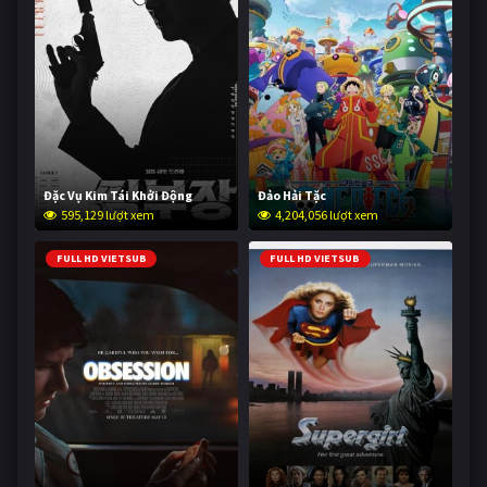
Đặc Vụ Kim Tái Khởi Động
Đảo Hải Tặc
595,129 lượt xem
4,204,056 lượt xem
FULL HD VIETSUB
FULL HD VIETSUB