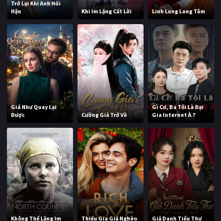
Trở Lại Khi Anh Hối
Hận
Khi Im Lặng Cất Lời
Linh Lung Lang Tâm
Giá Như Quay Lại
Gì Cơ, Ba Tôi Là Đại
Được
Cường Giả Trở Về
Gia Internet À ?
Không Thể Lặng Im
Thiếu Gia Giả Nghèo
Giả Danh Tiểu Thư