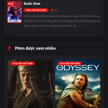
Đuốc Đen
#10
10
FULL HD VIETSUB
Jirô là một cậu bé được ông nuôi dưỡng và rèn luyện để trở thành ninja,
đồng thời sở hữu khả năng đặc biệt có thể giao tiếp với các loài động vật.
Bị mọi người xa lánh vì sự khác biệt của mình, cậu ...
Phim được xem nhiều
FULL HD VIETSUB
FULL HD VIETSUB