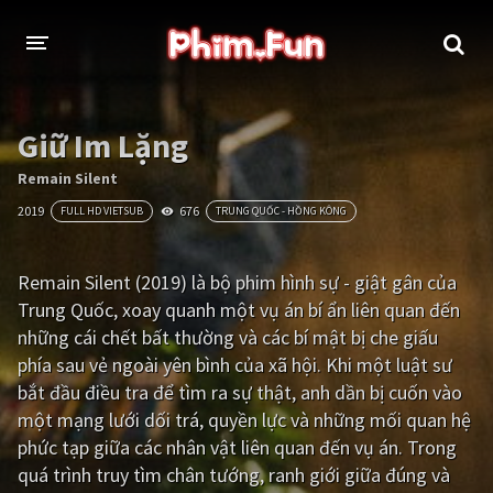
THỂ LOẠI
Giữ Im Lặng
Thần thoại - Cổ trang
Hành động
Remain Silent
2019
676
FULL HD VIETSUB
TRUNG QUỐC - HỒNG KÔNG
Tâm lý
Chiến tranh
Võ thuật - Kiếm hiệp
Nhạc kịch
Remain Silent (2019) là bộ phim hình sự - giật gân của
Trung Quốc, xoay quanh một vụ án bí ẩn liên quan đến
Kinh dị
Tội phạm - Hình sự
những cái chết bất thường và các bí mật bị che giấu
Phiêu lưu
Hài hước
phía sau vẻ ngoài yên bình của xã hội. Khi một luật sư
bắt đầu điều tra để tìm ra sự thật, anh dần bị cuốn vào
Viễn tưởng
Khoa học - Tài liệu
một mạng lưới dối trá, quyền lực và những mối quan hệ
Hoạt hình
Thể thao
phức tạp giữa các nhân vật liên quan đến vụ án. Trong
quá trình truy tìm chân tướng, ranh giới giữa đúng và
Tình cảm - Lãng mạn
Kỳ ảo