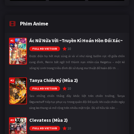
Phim Anime
Ác Nữ Nửa Vời ~Truyền Kì Hoán Hồn Đổi Xác~
#1
10
FULL HD VIETSUB
Được điện hạ hết mực sủng ái và ví như nàng bướm rực rỡ giữa chốn
cung đình, Reirin bất ngờ trở thành nạn nhân của Keigetsu – một kẻ
sống ký sinh trong triều đình đã sử dụng ma thuật để hoán đổi th ...
Tanya Chiến Ký (Mùa 2)
#2
10
FULL HD VIETSUB
Sau những chiến thắng đầy khốc liệt trên chiến trường, Tanya
Degurechaff tiếp tục phục vụ trong quân đội Đế quốc khi cuộc chiến ngày
càng leo thang và mở rộng trên nhiều mặt trận. Dù sở hữu tài năn ...
Clevatess (Mùa 2)
#3
10
FULL HD VIETSUB