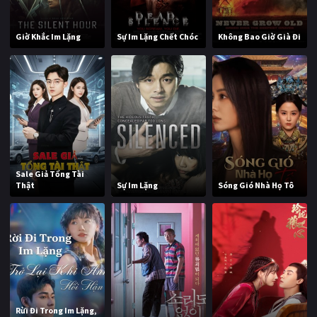
Giờ Khắc Im Lặng
Sự Im Lặng Chết Chóc
Không Bao Giờ Già Đi
Sale Giả Tổng Tài
Thật
Sự Im Lặng
Sóng Gió Nhà Họ Tô
Rừi Đi Trong Im Lặng,