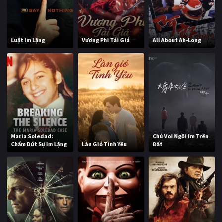
Luật Im Lặng
Vương Phi Tái Giá
All About Ah-Long
Maria Soledad:
Chú Voi Ngồi Im Trên
Chấm Dứt Sự Im Lặng
Làn Gió Tình Yêu
Đất