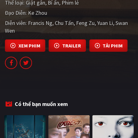
Thể loại:
Giật gân
Bí ẩn
Phim lẻ
PHIM MỚI
Đạo Diễn:
Ke Zhou
PHIM BỘ
Diễn viên:
Francis Ng
Chu Tấn
Feng Zu
Yuan Li
Swan
Wen
PHIM LẺ
PHIM CHIẾU RẠP
XEM PHIM
TRAILER
TẢI PHIM
TUYỂN TẬP PHIM
BLOG
Có thể bạn muốn xem