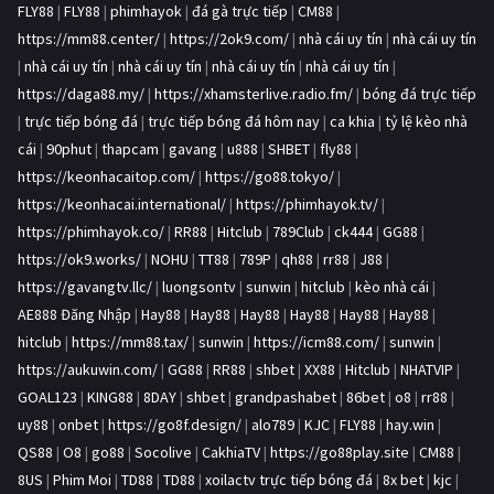
FLY88
|
FLY88
|
phimhayok
|
đá gà trực tiếp
|
CM88
|
https://mm88.center/
|
https://2ok9.com/
|
nhà cái uy tín
|
nhà cái uy tín
|
nhà cái uy tín
|
nhà cái uy tín
|
nhà cái uy tín
|
nhà cái uy tín
|
https://daga88.my/
|
https://xhamsterlive.radio.fm/
|
bóng đá trực tiếp
|
trực tiếp bóng đá
|
trực tiếp bóng đá hôm nay
|
ca khia
|
tỷ lệ kèo nhà
cái
|
90phut
|
thapcam
|
gavang
|
u888
|
SHBET
|
fly88
|
https://keonhacaitop.com/
|
https://go88.tokyo/
|
https://keonhacai.international/
|
https://phimhayok.tv/
|
https://phimhayok.co/
|
RR88
|
Hitclub
|
789Club
|
ck444
|
GG88
|
https://ok9.works/
|
NOHU
|
TT88
|
789P
|
qh88
|
rr88
|
J88
|
https://gavangtv.llc/
|
luongsontv
|
sunwin
|
hitclub
|
kèo nhà cái
|
AE888 Đăng Nhập
|
Hay88
|
Hay88
|
Hay88
|
Hay88
|
Hay88
|
Hay88
|
hitclub
|
https://mm88.tax/
|
sunwin
|
https://icm88.com/
|
sunwin
|
https://aukuwin.com/
|
GG88
|
RR88
|
shbet
|
XX88
|
Hitclub
|
NHATVIP
|
GOAL123
|
KING88
|
8DAY
|
shbet
|
grandpashabet
|
86bet
|
o8
|
rr88
|
uy88
|
onbet
|
https://go8f.design/
|
alo789
|
KJC
|
FLY88
|
hay.win
|
QS88
|
O8
|
go88
|
Socolive
|
CakhiaTV
|
https://go88play.site
|
CM88
|
8US
|
Phim Moi
|
TD88
|
TD88
|
xoilactv trực tiếp bóng đá
|
8x bet
|
kjc
|