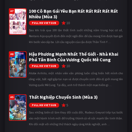
100 Cô Bạn Gái Yêu Bạn Rất Rất Rất Rất Rất
#7
Nhiều (Mùa 3)
10
FULL HD VIETSUB
Sau khi trải qua 100 lần thất tình suốt những năm trung học cơ sở,
Rentaro Aijo quyết định đến một ngôi đền để cầu mong tìm được bạn gái
khi bước vào cấp ba. Lời cầu nguyện của cậu được Thần Tình Y ...
Hậu Phương Mạnh Nhất Thế Giới - Nhà Khai
#8
Phá Tân Binh Của Vương Quốc Mê Cung
10
FULL HD VIETSUB
Atobe Arihito, một nhân viên văn phòng luôn cống hiến hết mình cho
công việc, bất ngờ gặp tai nạn và được chuyển sinh đến dị giới mang tên
Vương quốc Mê Cung. Tại đây, anh trở thành một mạo hiểm gi ...
Thất Nghiệp Chuyển Sinh (Mùa 3)
#9
5
FULL HD VIETSUB
Sau những biến cố làm thay đổi cuộc đời, Rudeus Greyrat tiếp tục bước
vào một hành trình mới để trưởng thành cả về sức mạnh lẫn tinh thần.
Khi đối mặt với những thử thách ngày càng khắc nghiệt, anh ...